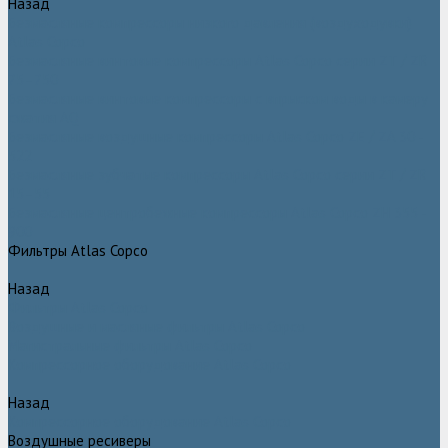
Назад
Безмасляные компрессоры низкого давления (воздуходувки)
Atlas Copco
Безмасляные винтовые компрессоры Atlas Copco серии ZT / ZR
75–750
Безмасляные винтовые компрессоры с впрыском воды в камеру
сжатия AQ
Безмасляные воздушные компрессоры Atlas Copco ZE / ZA 30 -
522
Безмасляные зубчатые компрессоры Atlas Copco серии ZT / ZR
15–55
Безмасляные центробежные компрессоры Atlas Copco ZH 355 -
900
Фильтры Atlas Copco
Назад
Фильтры Atlas Copco
Воздушные и масляные фильтры Atlas Copco
Магистральные фильтры Atlas Copco
Компрессорное оборудование Atlas Copco
Назад
Компрессорное оборудование Atlas Copco
Воздушные ресиверы