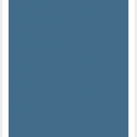
Нарезчики швов Atlas Copco
Оборудование для строительной техники Atlas Copco
Гидромолоты Atlas Copco
Компакторы Atlas Copco
Гидроножницы Atlas Copco
Грейферные захваты Atlas Copco
Измельчители Atlas Copco
Запчасти для компрессоров Atlas Copco
Компрессорное масло Atlas Copco
Масло Atlas Copco для винтовых компрессоров
Масло Atlas Copco для дизельных компрессоров и
генераторов
Масло Atlas Copco для поршневых и безмасляных
компрессоров
Сервисные наборы Atlas Copco
Сервисные наборы Atlas Copco для компрессоров до 8 Бар
Сервисные наборы Atlas Copco для компрессоров от 14
Бар
Сервисные наборы Atlas Copco для компрессоров от 8 до
14 Бар
Винтовые блоки Atlas Copco
Вентиляторы Atlas Copco
Датчики Atlas Copco