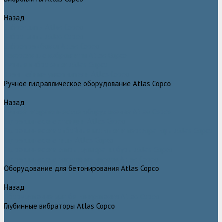
Назад
Виброплиты Atlas Copco
Виброплиты Atlas Copco
Вибротрамбовки Atlas Copco
Реверсивные виброплиты Atlas Copco
Ручные виброкатки Atlas Copco
Траншейные уплотнители Atlas Copco
Ручное гидравлическое оборудование Atlas Copco
Назад
Ручное гидравлическое оборудование Atlas Copco
Гидравлические станции Atlas Copco
Гидравлические отбойные молотки и перфораторы Atlas Copco
Гидравлические пилы Atlas Copco
Гидравлические копры, домкраты, буры Atlas Copco
Гидравлические погружные насосы Atlas Copco
Оборудование для бетонирования Atlas Copco
Назад
Оборудование для бетонирования Atlas Copco
Глубинные вибраторы Atlas Copco