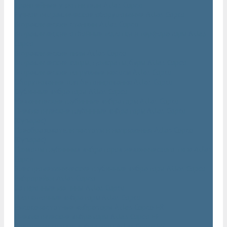
Траншейные уплотнители Atlas Copco
Ручное гидравлическое оборудование Atlas Copco
Гидравлические станции Atlas Copco
Гидравлические отбойные молотки и перфораторы Atlas
Copco
Гидравлические пилы Atlas Copco
Гидравлические копры, домкраты, буры Atlas Copco
Гидравлические погружные насосы Atlas Copco
Оборудование для бетонирования Atlas Copco
Глубинные вибраторы Atlas Copco
Механические глубинные вибраторы Atlas Copco
Пневматические глубинные вибраторы Atlas Copco
(Dynapac)
Преобразователи частоты и напряжения Atlas Copco
(Dynapac)
Приводы глубинных вибраторов механического типа Atlas
Copco
Электромеханические глубинные вибраторы Atlas Copco
Виброрейки Atlas Copco
Затирочные машины Atlas Copco
Площадочные вибраторы Atlas Copco
Высокочастотные вибраторы Atlas Copco ER
Пневматические вибраторы Atlas Copco EP
Среднечастотные вибраторы Atlas Copco ER