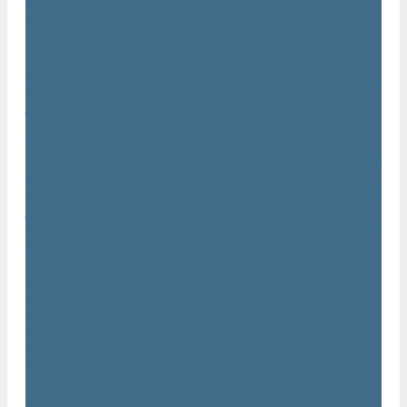
Маслозаполненные поршневые компрессоры Atlas Copco
Поршневые компрессоры Automan
Спиральные безмасляные компрессоры SF Atlas Copco
Безмасляные компрессоры низкого давления
(воздуходувки) Atlas Copco
Безмасляные винтовые компрессоры Atlas Copco серии ZT
/ ZR 75–750
Безмасляные винтовые компрессоры с впрыском воды в
камеру сжатия AQ
Безмасляные воздушные компрессоры Atlas Copco ZE / ZA
30 - 522
Безмасляные зубчатые компрессоры Atlas Copco серии ZT
/ ZR 15–55
Безмасляные центробежные компрессоры Atlas Copco ZH
355 - 900
Фильтры Atlas Copco
Воздушные и масляные фильтры Atlas Copco
Магистральные фильтры Atlas Copco
Компрессорное оборудование Atlas Copco
Воздушные ресиверы
Воздушные ресиверы Atlas Copco
Воздушный ресивер Remeza
Трубы AIRnet
Инструменты и принадлежности из нержавеющей стали