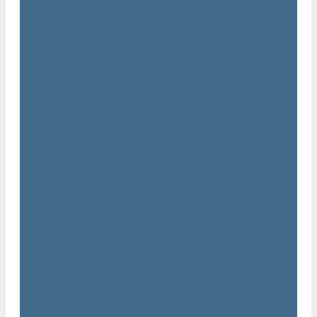
Статьи
Вакансии
Сотрудники
Политика конфидециальности
Сертификаты
Проекты
Видеогалерея
Фотогалерея
Доставка и оплата
Помощь
Покупки
Условия оплаты
Условия доставки
Гарантия
Вопрос - ответ
Марка Atlas Copco
Контакты