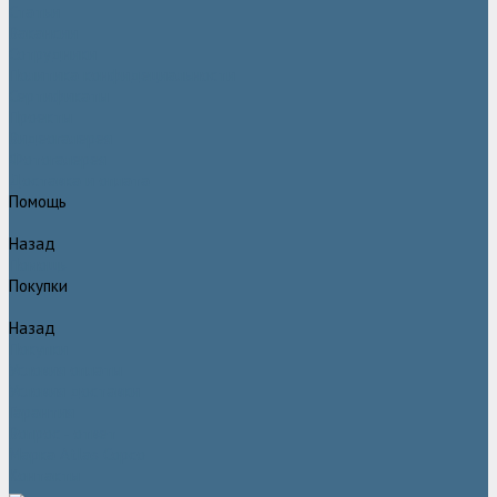
Статьи
Вакансии
Сотрудники
Политика конфидециальности
Сертификаты
Проекты
Видеогалерея
Фотогалерея
Доставка и оплата
Помощь
Назад
Помощь
Покупки
Назад
Покупки
Условия оплаты
Условия доставки
Гарантия
Вопрос - ответ
Марка Atlas Copco
Контакты