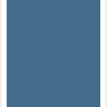
Двигатели Atlas Copco
Клапана Atlas Copco
Контроллер Atlas Copco
Мембраны для компрессоров Atlas Copco
Муфты Atlas Copco
Радиатор Atlas Copco
Ремкомплект Atlas Copco
Ремни Atlas Copco
Шланги Atlas Copco
Компрессоры бу
Услуги
Техническое обслуживание компрессоров
Монтаж компрессоров
Ремонт компрессоров
Пневмоаудит предприятий
Проектирование пневмосистем
Компания
Новости
Статьи
Вакансии
Сотрудники
Политика конфидециальности
Сертификаты
Проекты