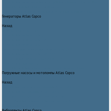
Дизельные передвижные воздушные компрессоры на шасси
Дополнительные принадлежности
Электрические передвижные воздушные компрессоры на шасси
Генераторы Atlas Copco
Назад
Генераторы Atlas Copco
Дизельные генераторы QIS
Дизельные генераторы QAS
Дизельные генераторы QES
Передвижные дизельные генераторы QAX
Дизельные генераторы QAC, QEC
Портативные генераторы серии QEP
Осветительные мачты
Дополнительные принадлежности к генераторам
Погружные насосы и мотопомпы Atlas Copco
Назад
Погружные насосы и мотопомпы Atlas Copco
Дизельные мотопомпы Atlas Copco
Насосы Atlas Copco для грязной воды
Центробежные пневматические насосы Atlas Copco
Шламовые насосы Atlas Copco
Виброплиты Atlas Copco