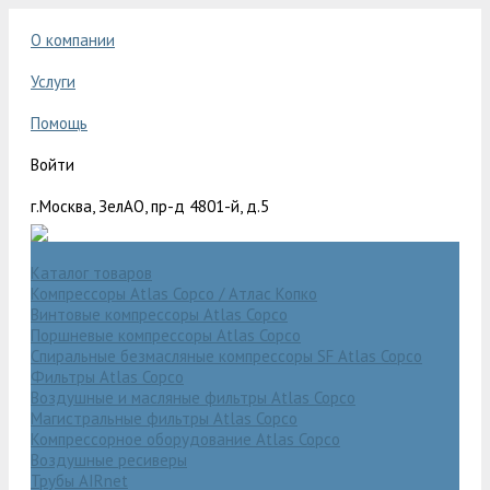
О компании
Услуги
Помощь
Войти
г.Москва, ЗелАО, пр-д 4801-й, д.5
Каталог товаров
Компрессоры Atlas Copco / Атлас Копко
Винтовые компрессоры Atlas Copco
Поршневые компрессоры Atlas Copco
Спиральные безмасляные компрессоры SF Atlas Copco
Фильтры Atlas Copco
Воздушные и масляные фильтры Atlas Copco
Магистральные фильтры Atlas Copco
Компрессорное оборудование Atlas Copco
Воздушные ресиверы
Трубы AIRnet