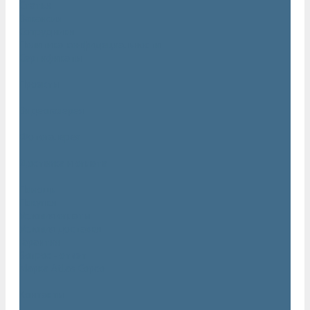
Статьи
Вакансии
Сотрудники
Политика конфидециальности
Сертификаты
Проекты
Видеогалерея
Фотогалерея
Доставка и оплата
Помощь
Покупки
Условия оплаты
Условия доставки
Гарантия
Вопрос - ответ
Марка Atlas Copco
Контакты