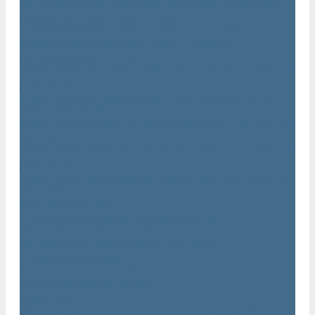
Маслозаполненные поршневые компрессоры Atlas Copco
Поршневые компрессоры Automan
Спиральные безмасляные компрессоры SF Atlas Copco
Безмасляные компрессоры низкого давления
(воздуходувки) Atlas Copco
Безмасляные винтовые компрессоры Atlas Copco серии ZT
/ ZR 75–750
Безмасляные винтовые компрессоры с впрыском воды в
камеру сжатия AQ
Безмасляные воздушные компрессоры Atlas Copco ZE / ZA
30 - 522
Безмасляные зубчатые компрессоры Atlas Copco серии ZT
/ ZR 15–55
Безмасляные центробежные компрессоры Atlas Copco ZH
355 - 900
Фильтры Atlas Copco
Воздушные и масляные фильтры Atlas Copco
Магистральные фильтры Atlas Copco
Компрессорное оборудование Atlas Copco
Воздушные ресиверы
Воздушные ресиверы Atlas Copco
Воздушный ресивер Remeza
Трубы AIRnet
Инструменты и принадлежности из нержавеющей стали