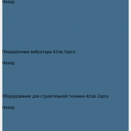
Назад
Глубинные вибраторы Atlas Copco
Механические глубинные вибраторы Atlas Copco
Пневматические глубинные вибраторы Atlas Copco (Dynapac)
Преобразователи частоты и напряжения Atlas Copco (Dynapac)
Приводы глубинных вибраторов механического типа Atlas Copco
Электромеханические глубинные вибраторы Atlas Copco
Виброрейки Atlas Copco
Затирочные машины Atlas Copco
Площадочные вибраторы Atlas Copco
Назад
Площадочные вибраторы Atlas Copco
Высокочастотные вибраторы Atlas Copco ER
Пневматические вибраторы Atlas Copco EP
Среднечастотные вибраторы Atlas Copco ER
Нарезчики швов Atlas Copco
Оборудование для строительной техники Atlas Copco
Назад
Оборудование для строительной техники Atlas Copco
Гидромолоты Atlas Copco
Компакторы Atlas Copco
Гидроножницы Atlas Copco