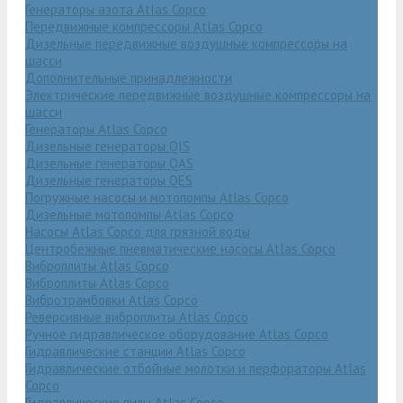
Генераторы азота Atlas Copco
Передвижные компрессоры Atlas Copco
Дизельные передвижные воздушные компрессоры на
шасси
Дополнительные принадлежности
Электрические передвижные воздушные компрессоры на
шасси
Генераторы Atlas Copco
Дизельные генераторы QIS
Дизельные генераторы QAS
Дизельные генераторы QES
Погружные насосы и мотопомпы Atlas Copco
Дизельные мотопомпы Atlas Copco
Насосы Atlas Copco для грязной воды
Центробежные пневматические насосы Atlas Copco
Виброплиты Atlas Copco
Виброплиты Atlas Copco
Вибротрамбовки Atlas Copco
Реверсивные виброплиты Atlas Copco
Ручное гидравлическое оборудование Atlas Copco
Гидравлические станции Atlas Copco
Гидравлические отбойные молотки и перфораторы Atlas
Copco
Гидравлические пилы Atlas Copco