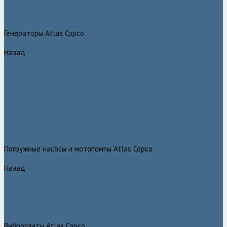
Дизельные передвижные воздушные компрессоры на шасси
Дополнительные принадлежности
Электрические передвижные воздушные компрессоры на шасси
Генераторы Atlas Copco
Назад
Генераторы Atlas Copco
Дизельные генераторы QIS
Дизельные генераторы QAS
Дизельные генераторы QES
Передвижные дизельные генераторы QAX
Дизельные генераторы QAC, QEC
Портативные генераторы серии QEP
Осветительные мачты
Дополнительные принадлежности к генераторам
Погружные насосы и мотопомпы Atlas Copco
Назад
Погружные насосы и мотопомпы Atlas Copco
Дизельные мотопомпы Atlas Copco
Насосы Atlas Copco для грязной воды
Центробежные пневматические насосы Atlas Copco
Шламовые насосы Atlas Copco
Виброплиты Atlas Copco