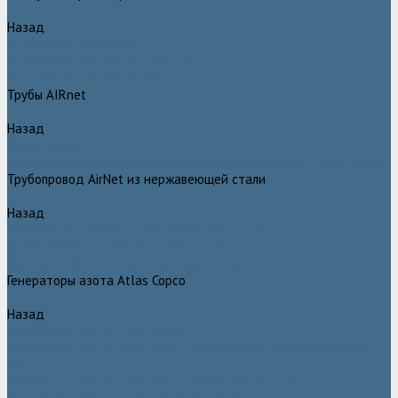
Назад
Воздушные ресиверы
Воздушные ресиверы Atlas Copco
Воздушный ресивер Remeza
Трубы AIRnet
Назад
Трубы AIRnet
Инструменты и принадлежности из нержавеющей стали AIRnet
Трубопровод AirNet из нержавеющей стали
Назад
Трубопровод AirNet из нержавеющей стали
Трубы AirNet из нержавеющей стали
Фитинги AirNet из нержавеющей стали
Генераторы азота Atlas Copco
Назад
Генераторы азота Atlas Copco
Генераторы азота Atlas Copco мембранного типа NGM и NGM
plus
Генераторы азота Atlas Copco серии NGP 10 - 115