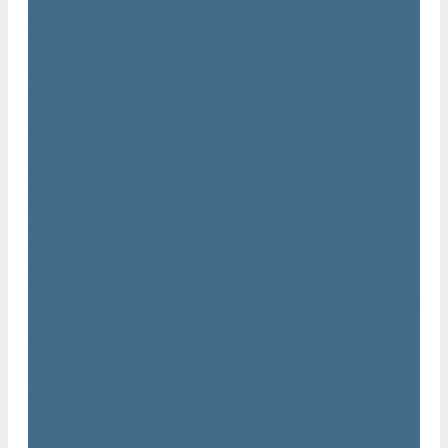
Нарезчики швов Atlas Copco
Оборудование для строительной техники Atlas Copco
Гидромолоты Atlas Copco
Компакторы Atlas Copco
Гидроножницы Atlas Copco
Грейферные захваты Atlas Copco
Измельчители Atlas Copco
Запчасти для компрессоров Atlas Copco
Компрессорное масло Atlas Copco
Масло Atlas Copco для винтовых компрессоров
Масло Atlas Copco для дизельных компрессоров и
генераторов
Масло Atlas Copco для поршневых и безмасляных
компрессоров
Сервисные наборы Atlas Copco
Сервисные наборы Atlas Copco для компрессоров до 8 Бар
Сервисные наборы Atlas Copco для компрессоров от 14
Бар
Сервисные наборы Atlas Copco для компрессоров от 8 до
14 Бар
Винтовые блоки Atlas Copco
Вентиляторы Atlas Copco
Датчики Atlas Copco