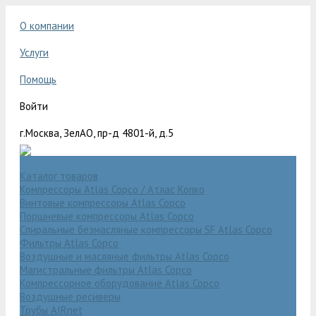
О компании
Услуги
Помощь
Войти
г.Москва, ЗелАО, пр-д 4801-й, д.5
Каталог товаров
Компрессоры Atlas Copco / Атлас Копко
Винтовые компрессоры Atlas Copco
Поршневые компрессоры Atlas Copco
Спиральные безмасляные компрессоры SF Atlas Copco
Фильтры Atlas Copco
Воздушные и масляные фильтры Atlas Copco
Магистральные фильтры Atlas Copco
Компрессорное оборудование Atlas Copco
Воздушные ресиверы
Трубы AIRnet