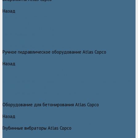
Назад
Виброплиты Atlas Copco
Виброплиты Atlas Copco
Вибротрамбовки Atlas Copco
Реверсивные виброплиты Atlas Copco
Ручные виброкатки Atlas Copco
Траншейные уплотнители Atlas Copco
Ручное гидравлическое оборудование Atlas Copco
Назад
Ручное гидравлическое оборудование Atlas Copco
Гидравлические станции Atlas Copco
Гидравлические отбойные молотки и перфораторы Atlas Copco
Гидравлические пилы Atlas Copco
Гидравлические копры, домкраты, буры Atlas Copco
Гидравлические погружные насосы Atlas Copco
Оборудование для бетонирования Atlas Copco
Назад
Оборудование для бетонирования Atlas Copco
Глубинные вибраторы Atlas Copco