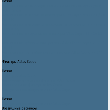
Назад
Безмасляные компрессоры низкого давления (воздуходувки)
Atlas Copco
Безмасляные винтовые компрессоры Atlas Copco серии ZT / ZR
75–750
Безмасляные винтовые компрессоры с впрыском воды в камеру
сжатия AQ
Безмасляные воздушные компрессоры Atlas Copco ZE / ZA 30 -
522
Безмасляные зубчатые компрессоры Atlas Copco серии ZT / ZR
15–55
Безмасляные центробежные компрессоры Atlas Copco ZH 355 -
900
Фильтры Atlas Copco
Назад
Фильтры Atlas Copco
Воздушные и масляные фильтры Atlas Copco
Магистральные фильтры Atlas Copco
Компрессорное оборудование Atlas Copco
Назад
Компрессорное оборудование Atlas Copco
Воздушные ресиверы