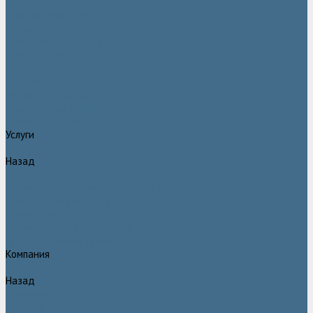
Двигатели Atlas Copco
Клапана Atlas Copco
Контроллер Atlas Copco
Мембраны для компрессоров Atlas Copco
Муфты Atlas Copco
Радиатор Atlas Copco
Ремкомплект Atlas Copco
Ремни Atlas Copco
Шланги Atlas Copco
Компрессоры бу
Услуги
Назад
Услуги
Техническое обслуживание компрессоров
Монтаж компрессоров
Ремонт компрессоров
Пневмоаудит предприятий
Проектирование пневмосистем
Компания
Назад
Компания
Новости