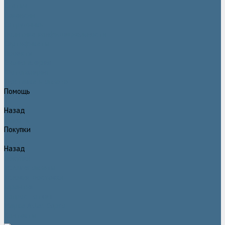
Статьи
Вакансии
Сотрудники
Политика конфидециальности
Сертификаты
Проекты
Видеогалерея
Фотогалерея
Доставка и оплата
Помощь
Назад
Помощь
Покупки
Назад
Покупки
Условия оплаты
Условия доставки
Гарантия
Вопрос - ответ
Марка Atlas Copco
Контакты