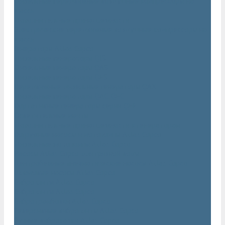
Дизельные передвижные воздушные компрессоры на
шасси
Дополнительные принадлежности
Электрические передвижные воздушные компрессоры на
шасси
Генераторы Atlas Copco
Дизельные генераторы QIS
Дизельные генераторы QAS
Дизельные генераторы QES
Передвижные дизельные генераторы QAX
Дизельные генераторы QAC, QEC
Портативные генераторы серии QEP
Осветительные мачты
Дополнительные принадлежности к генераторам
Погружные насосы и мотопомпы Atlas Copco
Дизельные мотопомпы Atlas Copco
Насосы Atlas Copco для грязной воды
Центробежные пневматические насосы Atlas Copco
Шламовые насосы Atlas Copco
Виброплиты Atlas Copco
Виброплиты Atlas Copco
Вибротрамбовки Atlas Copco
Реверсивные виброплиты Atlas Copco
Ручные виброкатки Atlas Copco