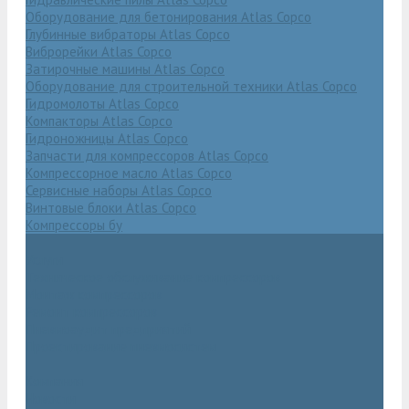
Оборудование для бетонирования Atlas Copco
Глубинные вибраторы Atlas Copco
Виброрейки Atlas Copco
Затирочные машины Atlas Copco
Оборудование для строительной техники Atlas Copco
Гидромолоты Atlas Copco
Компакторы Atlas Copco
Гидроножницы Atlas Copco
Запчасти для компрессоров Atlas Copco
Компрессорное масло Atlas Copco
Сервисные наборы Atlas Copco
Винтовые блоки Atlas Copco
Компрессоры бу
Услуги
Техническое обслуживание компрессоров
Монтаж компрессоров
Ремонт компрессоров
Пневмоаудит предприятий
Проектирование пневмосистем
Компания
Новости