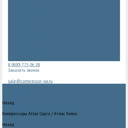
Видеогалерея
Фотогалерея
Доставка и оплата
Помощь
Покупки
Условия оплаты
Условия доставки
Гарантия
Вопрос - ответ
Марка Atlas Copco
Контакты
8 (800) 775 06 28
Заказать звонок
sale@compressor-ga.ru
Каталог товаров
Назад
Каталог товаров
Компрессоры Atlas Copco / Атлас Копко
Назад