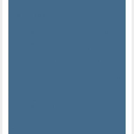
AIRnet
Трубопровод AirNet из нержавеющей стали
Трубы AirNet из нержавеющей стали
Фитинги AirNet из нержавеющей стали
Генераторы азота Atlas Copco
Генераторы азота Atlas Copco мембранного типа NGM и
NGM plus
Генераторы азота Atlas Copco серии NGP 10 - 115
Генераторы азота Atlas Copco серии NGP plus
Осушители воздуха Atlas Copco
Осушители Atlas Copco адсорбционного типа CD
Осушители Atlas Copco адсорбционного типа BD
Осушители Atlas Copco мембранного типа SD
Осушители Atlas Copco рефрижераторного типа серии F
Осушители Atlas Copco рефрижераторного типа серии FD
Осушители рефрижераторного типа серии FX
Вакуумные насосы Atlas Copco
Магистральные фильтры Atlac Copco
Генераторы кислорода Atlas Copco
Аксессуары
Клапан слива конденсата Atlas Copco EWD
Сепараторы Atlas Copco WSD
Передвижные компрессоры Atlas Copco