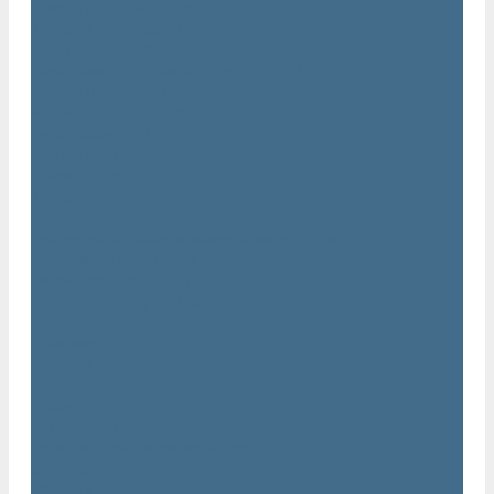
Двигатели Atlas Copco
Клапана Atlas Copco
Контроллер Atlas Copco
Мембраны для компрессоров Atlas Copco
Муфты Atlas Copco
Радиатор Atlas Copco
Ремкомплект Atlas Copco
Ремни Atlas Copco
Шланги Atlas Copco
Компрессоры бу
Услуги
Техническое обслуживание компрессоров
Монтаж компрессоров
Ремонт компрессоров
Пневмоаудит предприятий
Проектирование пневмосистем
Компания
Новости
Статьи
Вакансии
Сотрудники
Политика конфидециальности
Сертификаты
Проекты