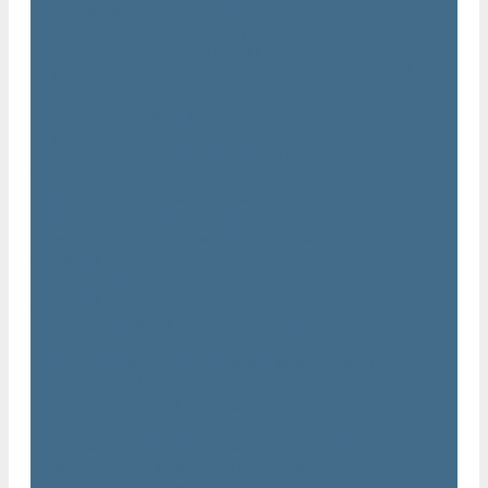
Траншейные уплотнители Atlas Copco
Ручное гидравлическое оборудование Atlas Copco
Гидравлические станции Atlas Copco
Гидравлические отбойные молотки и перфораторы Atlas
Copco
Гидравлические пилы Atlas Copco
Гидравлические копры, домкраты, буры Atlas Copco
Гидравлические погружные насосы Atlas Copco
Оборудование для бетонирования Atlas Copco
Глубинные вибраторы Atlas Copco
Механические глубинные вибраторы Atlas Copco
Пневматические глубинные вибраторы Atlas Copco
(Dynapac)
Преобразователи частоты и напряжения Atlas Copco
(Dynapac)
Приводы глубинных вибраторов механического типа Atlas
Copco
Электромеханические глубинные вибраторы Atlas Copco
Виброрейки Atlas Copco
Затирочные машины Atlas Copco
Площадочные вибраторы Atlas Copco
Высокочастотные вибраторы Atlas Copco ER
Пневматические вибраторы Atlas Copco EP
Среднечастотные вибраторы Atlas Copco ER