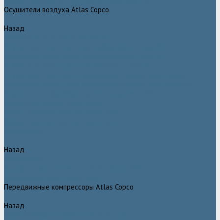
Генераторы азота Atlas Copco серии NGP plus
Осушители воздуха Atlas Copco
Назад
Осушители воздуха Atlas Copco
Осушители Atlas Copco адсорбционного типа CD
Осушители Atlas Copco адсорбционного типа BD
Осушители Atlas Copco мембранного типа SD
Осушители Atlas Copco рефрижераторного типа серии F
Осушители Atlas Copco рефрижераторного типа серии FD
Осушители рефрижераторного типа серии FX
Вакуумные насосы Atlas Copco
Магистральные фильтры Atlac Copco
Генераторы кислорода Atlas Copco
Аксессуары
Назад
Аксессуары
Клапан слива конденсата Atlas Copco EWD
Сепараторы Atlas Copco WSD
Передвижные компрессоры Atlas Copco
Назад
Передвижные компрессоры Atlas Copco