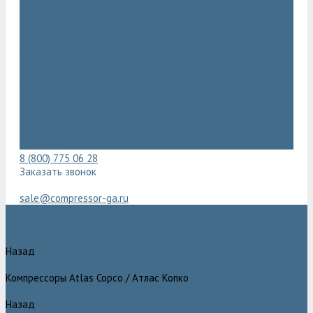
Видеогалерея
Фотогалерея
Доставка и оплата
Помощь
Покупки
Условия оплаты
Условия доставки
Гарантия
Вопрос - ответ
Марка Atlas Copco
Контакты
8 (800) 775 06 28
Заказать звонок
sale@compressor-ga.ru
Каталог товаров
Назад
Каталог товаров
Компрессоры Atlas Copco / Атлас Копко
Назад