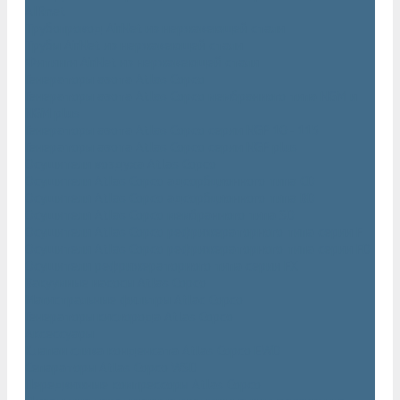
AIRnet
Трубопровод AirNet из нержавеющей стали
Трубы AirNet из нержавеющей стали
Фитинги AirNet из нержавеющей стали
Генераторы азота Atlas Copco
Генераторы азота Atlas Copco мембранного типа NGM и
NGM plus
Генераторы азота Atlas Copco серии NGP 10 - 115
Генераторы азота Atlas Copco серии NGP plus
Осушители воздуха Atlas Copco
Осушители Atlas Copco адсорбционного типа CD
Осушители Atlas Copco адсорбционного типа BD
Осушители Atlas Copco мембранного типа SD
Осушители Atlas Copco рефрижераторного типа серии F
Осушители Atlas Copco рефрижераторного типа серии FD
Осушители рефрижераторного типа серии FX
Вакуумные насосы Atlas Copco
Магистральные фильтры Atlac Copco
Генераторы кислорода Atlas Copco
Аксессуары
Клапан слива конденсата Atlas Copco EWD
Сепараторы Atlas Copco WSD
Передвижные компрессоры Atlas Copco