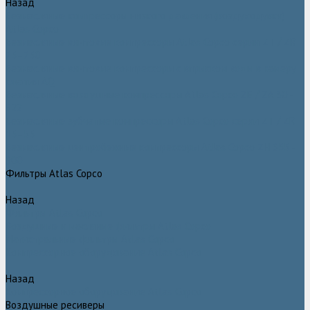
Назад
Безмасляные компрессоры низкого давления (воздуходувки)
Atlas Copco
Безмасляные винтовые компрессоры Atlas Copco серии ZT / ZR
75–750
Безмасляные винтовые компрессоры с впрыском воды в камеру
сжатия AQ
Безмасляные воздушные компрессоры Atlas Copco ZE / ZA 30 -
522
Безмасляные зубчатые компрессоры Atlas Copco серии ZT / ZR
15–55
Безмасляные центробежные компрессоры Atlas Copco ZH 355 -
900
Фильтры Atlas Copco
Назад
Фильтры Atlas Copco
Воздушные и масляные фильтры Atlas Copco
Магистральные фильтры Atlas Copco
Компрессорное оборудование Atlas Copco
Назад
Компрессорное оборудование Atlas Copco
Воздушные ресиверы