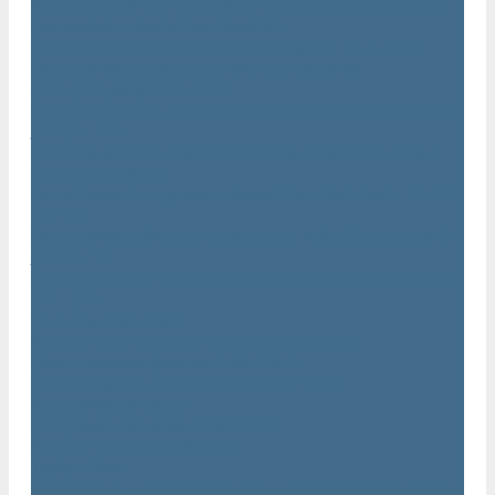
Маслозаполненные поршневые компрессоры Atlas Copco
Поршневые компрессоры Automan
Спиральные безмасляные компрессоры SF Atlas Copco
Безмасляные компрессоры низкого давления
(воздуходувки) Atlas Copco
Безмасляные винтовые компрессоры Atlas Copco серии ZT
/ ZR 75–750
Безмасляные винтовые компрессоры с впрыском воды в
камеру сжатия AQ
Безмасляные воздушные компрессоры Atlas Copco ZE / ZA
30 - 522
Безмасляные зубчатые компрессоры Atlas Copco серии ZT
/ ZR 15–55
Безмасляные центробежные компрессоры Atlas Copco ZH
355 - 900
Фильтры Atlas Copco
Воздушные и масляные фильтры Atlas Copco
Магистральные фильтры Atlas Copco
Компрессорное оборудование Atlas Copco
Воздушные ресиверы
Воздушные ресиверы Atlas Copco
Воздушный ресивер Remeza
Трубы AIRnet
Инструменты и принадлежности из нержавеющей стали