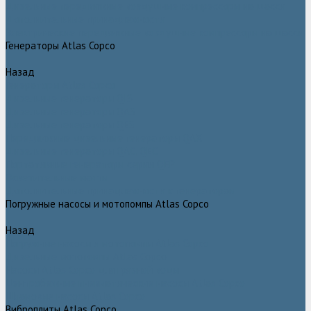
Дизельные передвижные воздушные компрессоры на шасси
Дополнительные принадлежности
Электрические передвижные воздушные компрессоры на шасси
Генераторы Atlas Copco
Назад
Генераторы Atlas Copco
Дизельные генераторы QIS
Дизельные генераторы QAS
Дизельные генераторы QES
Передвижные дизельные генераторы QAX
Дизельные генераторы QAC, QEC
Портативные генераторы серии QEP
Осветительные мачты
Дополнительные принадлежности к генераторам
Погружные насосы и мотопомпы Atlas Copco
Назад
Погружные насосы и мотопомпы Atlas Copco
Дизельные мотопомпы Atlas Copco
Насосы Atlas Copco для грязной воды
Центробежные пневматические насосы Atlas Copco
Шламовые насосы Atlas Copco
Виброплиты Atlas Copco