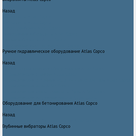
Назад
Виброплиты Atlas Copco
Виброплиты Atlas Copco
Вибротрамбовки Atlas Copco
Реверсивные виброплиты Atlas Copco
Ручные виброкатки Atlas Copco
Траншейные уплотнители Atlas Copco
Ручное гидравлическое оборудование Atlas Copco
Назад
Ручное гидравлическое оборудование Atlas Copco
Гидравлические станции Atlas Copco
Гидравлические отбойные молотки и перфораторы Atlas Copco
Гидравлические пилы Atlas Copco
Гидравлические копры, домкраты, буры Atlas Copco
Гидравлические погружные насосы Atlas Copco
Оборудование для бетонирования Atlas Copco
Назад
Оборудование для бетонирования Atlas Copco
Глубинные вибраторы Atlas Copco