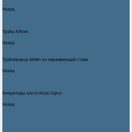
Назад
Воздушные ресиверы
Воздушные ресиверы Atlas Copco
Воздушный ресивер Remeza
Трубы AIRnet
Назад
Трубы AIRnet
Инструменты и принадлежности из нержавеющей стали AIRnet
Трубопровод AirNet из нержавеющей стали
Назад
Трубопровод AirNet из нержавеющей стали
Трубы AirNet из нержавеющей стали
Фитинги AirNet из нержавеющей стали
Генераторы азота Atlas Copco
Назад
Генераторы азота Atlas Copco
Генераторы азота Atlas Copco мембранного типа NGM и NGM
plus
Генераторы азота Atlas Copco серии NGP 10 - 115