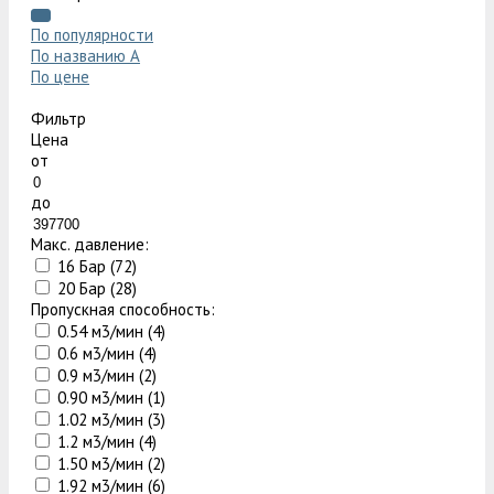
По популярности
По названию
A
По цене
Фильтр
Цена
от
до
Макс. давление:
16 Бар (
72
)
20 Бар (
28
)
Пропускная способность:
0.54 м3/мин (
4
)
0.6 м3/мин (
4
)
0.9 м3/мин (
2
)
0.90 м3/мин (
1
)
1.02 м3/мин (
3
)
1.2 м3/мин (
4
)
1.50 м3/мин (
2
)
1.92 м3/мин (
6
)