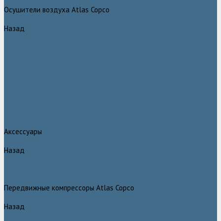
Генераторы азота Atlas Copco серии NGP plus
Осушители воздуха Atlas Copco
Назад
Осушители воздуха Atlas Copco
Осушители Atlas Copco адсорбционного типа CD
Осушители Atlas Copco адсорбционного типа BD
Осушители Atlas Copco мембранного типа SD
Осушители Atlas Copco рефрижераторного типа серии F
Осушители Atlas Copco рефрижераторного типа серии FD
Осушители рефрижераторного типа серии FX
Вакуумные насосы Atlas Copco
Магистральные фильтры Atlac Copco
Генераторы кислорода Atlas Copco
Аксессуары
Назад
Аксессуары
Клапан слива конденсата Atlas Copco EWD
Сепараторы Atlas Copco WSD
Передвижные компрессоры Atlas Copco
Назад
Передвижные компрессоры Atlas Copco