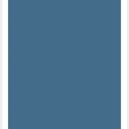
Статьи
Вакансии
Сотрудники
Политика конфидециальности
Сертификаты
Проекты
Видеогалерея
Фотогалерея
Доставка и оплата
Помощь
Покупки
Условия оплаты
Условия доставки
Гарантия
Вопрос - ответ
Марка Atlas Copco
Контакты