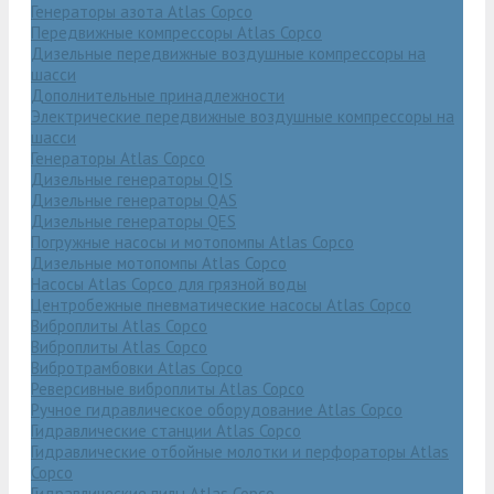
Генераторы азота Atlas Copco
Передвижные компрессоры Atlas Copco
Дизельные передвижные воздушные компрессоры на
шасси
Дополнительные принадлежности
Электрические передвижные воздушные компрессоры на
шасси
Генераторы Atlas Copco
Дизельные генераторы QIS
Дизельные генераторы QAS
Дизельные генераторы QES
Погружные насосы и мотопомпы Atlas Copco
Дизельные мотопомпы Atlas Copco
Насосы Atlas Copco для грязной воды
Центробежные пневматические насосы Atlas Copco
Виброплиты Atlas Copco
Виброплиты Atlas Copco
Вибротрамбовки Atlas Copco
Реверсивные виброплиты Atlas Copco
Ручное гидравлическое оборудование Atlas Copco
Гидравлические станции Atlas Copco
Гидравлические отбойные молотки и перфораторы Atlas
Copco
Гидравлические пилы Atlas Copco