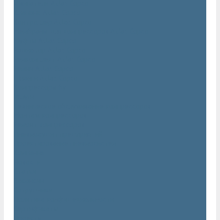
Двигатели Atlas Copco
Клапана Atlas Copco
Контроллер Atlas Copco
Мембраны для компрессоров Atlas Copco
Муфты Atlas Copco
Радиатор Atlas Copco
Ремкомплект Atlas Copco
Ремни Atlas Copco
Шланги Atlas Copco
Компрессоры бу
Услуги
Техническое обслуживание компрессоров
Монтаж компрессоров
Ремонт компрессоров
Пневмоаудит предприятий
Проектирование пневмосистем
Компания
Новости
Статьи
Вакансии
Сотрудники
Политика конфидециальности
Сертификаты
Проекты