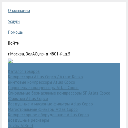
О компании
Услуги
Помощь
Войти
г.Москва, ЗелАО, пр-д 4801-й, д.5
Каталог товаров
Компрессоры Atlas Copco / Атлас Копко
Винтовые компрессоры Atlas Copco
Поршневые компрессоры Atlas Copco
Спиральные безмасляные компрессоры SF Atlas Copco
Фильтры Atlas Copco
Воздушные и масляные фильтры Atlas Copco
Магистральные фильтры Atlas Copco
Компрессорное оборудование Atlas Copco
Воздушные ресиверы
Трубы AIRnet