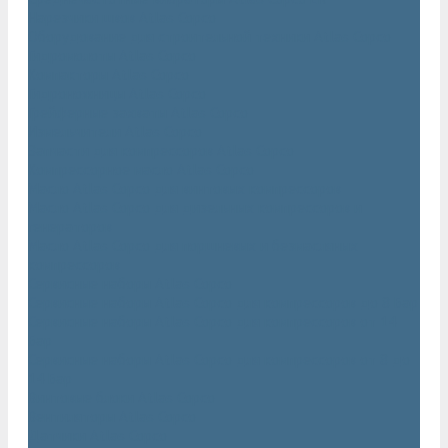
Нарезчики швов Atlas Copco
Оборудование для строительной техники Atlas Copco
Гидромолоты Atlas Copco
Компакторы Atlas Copco
Гидроножницы Atlas Copco
Грейферные захваты Atlas Copco
Измельчители Atlas Copco
Запчасти для компрессоров Atlas Copco
Компрессорное масло Atlas Copco
Масло Atlas Copco для винтовых компрессоров
Масло Atlas Copco для дизельных компрессоров и
генераторов
Масло Atlas Copco для поршневых и безмасляных
компрессоров
Сервисные наборы Atlas Copco
Сервисные наборы Atlas Copco для компрессоров до 8 Бар
Сервисные наборы Atlas Copco для компрессоров от 14
Бар
Сервисные наборы Atlas Copco для компрессоров от 8 до
14 Бар
Винтовые блоки Atlas Copco
Вентиляторы Atlas Copco
Датчики Atlas Copco