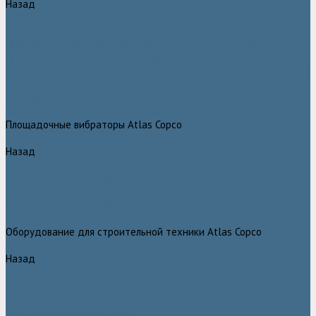
Назад
Глубинные вибраторы Atlas Copco
Механические глубинные вибраторы Atlas Copco
Пневматические глубинные вибраторы Atlas Copco (Dynapac)
Преобразователи частоты и напряжения Atlas Copco (Dynapac)
Приводы глубинных вибраторов механического типа Atlas Copco
Электромеханические глубинные вибраторы Atlas Copco
Виброрейки Atlas Copco
Затирочные машины Atlas Copco
Площадочные вибраторы Atlas Copco
Назад
Площадочные вибраторы Atlas Copco
Высокочастотные вибраторы Atlas Copco ER
Пневматические вибраторы Atlas Copco EP
Среднечастотные вибраторы Atlas Copco ER
Нарезчики швов Atlas Copco
Оборудование для строительной техники Atlas Copco
Назад
Оборудование для строительной техники Atlas Copco
Гидромолоты Atlas Copco
Компакторы Atlas Copco
Гидроножницы Atlas Copco