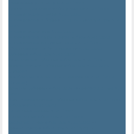
Траншейные уплотнители Atlas Copco
Ручное гидравлическое оборудование Atlas Copco
Гидравлические станции Atlas Copco
Гидравлические отбойные молотки и перфораторы Atlas
Copco
Гидравлические пилы Atlas Copco
Гидравлические копры, домкраты, буры Atlas Copco
Гидравлические погружные насосы Atlas Copco
Оборудование для бетонирования Atlas Copco
Глубинные вибраторы Atlas Copco
Механические глубинные вибраторы Atlas Copco
Пневматические глубинные вибраторы Atlas Copco
(Dynapac)
Преобразователи частоты и напряжения Atlas Copco
(Dynapac)
Приводы глубинных вибраторов механического типа Atlas
Copco
Электромеханические глубинные вибраторы Atlas Copco
Виброрейки Atlas Copco
Затирочные машины Atlas Copco
Площадочные вибраторы Atlas Copco
Высокочастотные вибраторы Atlas Copco ER
Пневматические вибраторы Atlas Copco EP
Среднечастотные вибраторы Atlas Copco ER