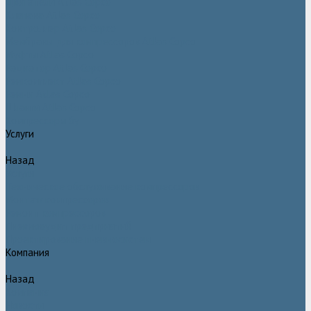
Двигатели Atlas Copco
Клапана Atlas Copco
Контроллер Atlas Copco
Мембраны для компрессоров Atlas Copco
Муфты Atlas Copco
Радиатор Atlas Copco
Ремкомплект Atlas Copco
Ремни Atlas Copco
Шланги Atlas Copco
Компрессоры бу
Услуги
Назад
Услуги
Техническое обслуживание компрессоров
Монтаж компрессоров
Ремонт компрессоров
Пневмоаудит предприятий
Проектирование пневмосистем
Компания
Назад
Компания
Новости