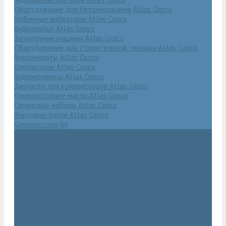
Оборудование для бетонирования Atlas Copco
Глубинные вибраторы Atlas Copco
Виброрейки Atlas Copco
Затирочные машины Atlas Copco
Оборудование для строительной техники Atlas Copco
Гидромолоты Atlas Copco
Компакторы Atlas Copco
Гидроножницы Atlas Copco
Запчасти для компрессоров Atlas Copco
Компрессорное масло Atlas Copco
Сервисные наборы Atlas Copco
Винтовые блоки Atlas Copco
Компрессоры бу
Услуги
Техническое обслуживание компрессоров
Монтаж компрессоров
Ремонт компрессоров
Пневмоаудит предприятий
Проектирование пневмосистем
Компания
Новости