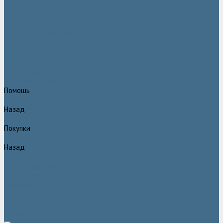
Статьи
Вакансии
Сотрудники
Политика конфидециальности
Сертификаты
Проекты
Видеогалерея
Фотогалерея
Доставка и оплата
Помощь
Назад
Помощь
Покупки
Назад
Покупки
Условия оплаты
Условия доставки
Гарантия
Вопрос - ответ
Марка Atlas Copco
Контакты