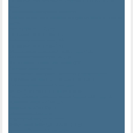
Дизельные передвижные воздушные компрессоры на
шасси
Дополнительные принадлежности
Электрические передвижные воздушные компрессоры на
шасси
Генераторы Atlas Copco
Дизельные генераторы QIS
Дизельные генераторы QAS
Дизельные генераторы QES
Передвижные дизельные генераторы QAX
Дизельные генераторы QAC, QEC
Портативные генераторы серии QEP
Осветительные мачты
Дополнительные принадлежности к генераторам
Погружные насосы и мотопомпы Atlas Copco
Дизельные мотопомпы Atlas Copco
Насосы Atlas Copco для грязной воды
Центробежные пневматические насосы Atlas Copco
Шламовые насосы Atlas Copco
Виброплиты Atlas Copco
Виброплиты Atlas Copco
Вибротрамбовки Atlas Copco
Реверсивные виброплиты Atlas Copco
Ручные виброкатки Atlas Copco