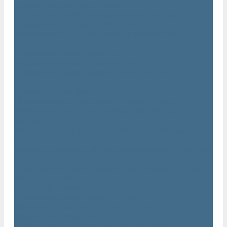
Траншейные уплотнители Atlas Copco
Ручное гидравлическое оборудование Atlas Copco
Гидравлические станции Atlas Copco
Гидравлические отбойные молотки и перфораторы Atlas
Copco
Гидравлические пилы Atlas Copco
Гидравлические копры, домкраты, буры Atlas Copco
Гидравлические погружные насосы Atlas Copco
Оборудование для бетонирования Atlas Copco
Глубинные вибраторы Atlas Copco
Механические глубинные вибраторы Atlas Copco
Пневматические глубинные вибраторы Atlas Copco
(Dynapac)
Преобразователи частоты и напряжения Atlas Copco
(Dynapac)
Приводы глубинных вибраторов механического типа Atlas
Copco
Электромеханические глубинные вибраторы Atlas Copco
Виброрейки Atlas Copco
Затирочные машины Atlas Copco
Площадочные вибраторы Atlas Copco
Высокочастотные вибраторы Atlas Copco ER
Пневматические вибраторы Atlas Copco EP
Среднечастотные вибраторы Atlas Copco ER