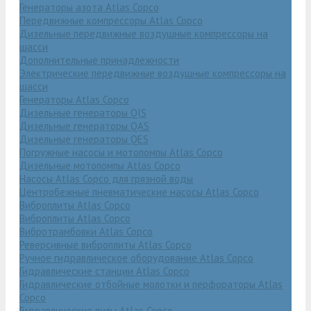
Генераторы азота Atlas Copco
Передвижные компрессоры Atlas Copco
Дизельные передвижные воздушные компрессоры на
шасси
Дополнительные принадлежности
Электрические передвижные воздушные компрессоры на
шасси
Генераторы Atlas Copco
Дизельные генераторы QIS
Дизельные генераторы QAS
Дизельные генераторы QES
Погружные насосы и мотопомпы Atlas Copco
Дизельные мотопомпы Atlas Copco
Насосы Atlas Copco для грязной воды
Центробежные пневматические насосы Atlas Copco
Виброплиты Atlas Copco
Виброплиты Atlas Copco
Вибротрамбовки Atlas Copco
Реверсивные виброплиты Atlas Copco
Ручное гидравлическое оборудование Atlas Copco
Гидравлические станции Atlas Copco
Гидравлические отбойные молотки и перфораторы Atlas
Copco
Гидравлические пилы Atlas Copco