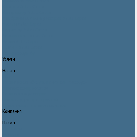
Двигатели Atlas Copco
Клапана Atlas Copco
Контроллер Atlas Copco
Мембраны для компрессоров Atlas Copco
Муфты Atlas Copco
Радиатор Atlas Copco
Ремкомплект Atlas Copco
Ремни Atlas Copco
Шланги Atlas Copco
Компрессоры бу
Услуги
Назад
Услуги
Техническое обслуживание компрессоров
Монтаж компрессоров
Ремонт компрессоров
Пневмоаудит предприятий
Проектирование пневмосистем
Компания
Назад
Компания
Новости