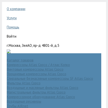
О компании
Услуги
Помощь
Войти
г.Москва, ЗелАО, пр-д 4801-й, д.5
Каталог товаров
Компрессоры Atlas Copco / Атлас Копко
Винтовые компрессоры Atlas Copco
Поршневые компрессоры Atlas Copco
Спиральные безмасляные компрессоры SF Atlas Copco
Фильтры Atlas Copco
Воздушные и масляные фильтры Atlas Copco
Магистральные фильтры Atlas Copco
Компрессорное оборудование Atlas Copco
Воздушные ресиверы
Трубы AIRnet