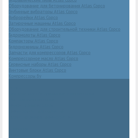
Оборудование для бетонирования Atlas Copco
Глубинные вибраторы Atlas Copco
Виброрейки Atlas Copco
Затирочные машины Atlas Copco
Оборудование для строительной техники Atlas Copco
Гидромолоты Atlas Copco
Компакторы Atlas Copco
Гидроножницы Atlas Copco
Запчасти для компрессоров Atlas Copco
Компрессорное масло Atlas Copco
Сервисные наборы Atlas Copco
Винтовые блоки Atlas Copco
Компрессоры бу
Услуги
Техническое обслуживание компрессоров
Монтаж компрессоров
Ремонт компрессоров
Пневмоаудит предприятий
Проектирование пневмосистем
Компания
Новости