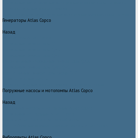
Дизельные передвижные воздушные компрессоры на шасси
Дополнительные принадлежности
Электрические передвижные воздушные компрессоры на шасси
Генераторы Atlas Copco
Назад
Генераторы Atlas Copco
Дизельные генераторы QIS
Дизельные генераторы QAS
Дизельные генераторы QES
Передвижные дизельные генераторы QAX
Дизельные генераторы QAC, QEC
Портативные генераторы серии QEP
Осветительные мачты
Дополнительные принадлежности к генераторам
Погружные насосы и мотопомпы Atlas Copco
Назад
Погружные насосы и мотопомпы Atlas Copco
Дизельные мотопомпы Atlas Copco
Насосы Atlas Copco для грязной воды
Центробежные пневматические насосы Atlas Copco
Шламовые насосы Atlas Copco
Виброплиты Atlas Copco