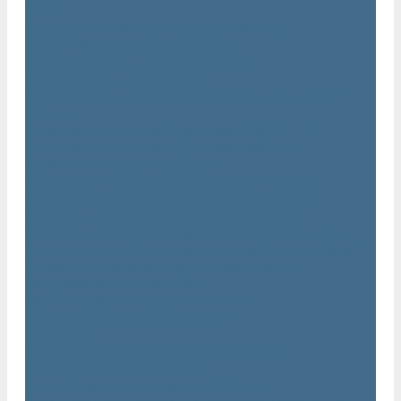
AIRnet
Трубопровод AirNet из нержавеющей стали
Трубы AirNet из нержавеющей стали
Фитинги AirNet из нержавеющей стали
Генераторы азота Atlas Copco
Генераторы азота Atlas Copco мембранного типа NGM и
NGM plus
Генераторы азота Atlas Copco серии NGP 10 - 115
Генераторы азота Atlas Copco серии NGP plus
Осушители воздуха Atlas Copco
Осушители Atlas Copco адсорбционного типа CD
Осушители Atlas Copco адсорбционного типа BD
Осушители Atlas Copco мембранного типа SD
Осушители Atlas Copco рефрижераторного типа серии F
Осушители Atlas Copco рефрижераторного типа серии FD
Осушители рефрижераторного типа серии FX
Вакуумные насосы Atlas Copco
Магистральные фильтры Atlac Copco
Генераторы кислорода Atlas Copco
Аксессуары
Клапан слива конденсата Atlas Copco EWD
Сепараторы Atlas Copco WSD
Передвижные компрессоры Atlas Copco