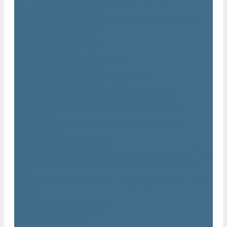
Нарезчики швов Atlas Copco
Оборудование для строительной техники Atlas Copco
Гидромолоты Atlas Copco
Компакторы Atlas Copco
Гидроножницы Atlas Copco
Грейферные захваты Atlas Copco
Измельчители Atlas Copco
Запчасти для компрессоров Atlas Copco
Компрессорное масло Atlas Copco
Масло Atlas Copco для винтовых компрессоров
Масло Atlas Copco для дизельных компрессоров и
генераторов
Масло Atlas Copco для поршневых и безмасляных
компрессоров
Сервисные наборы Atlas Copco
Сервисные наборы Atlas Copco для компрессоров до 8 Бар
Сервисные наборы Atlas Copco для компрессоров от 14
Бар
Сервисные наборы Atlas Copco для компрессоров от 8 до
14 Бар
Винтовые блоки Atlas Copco
Вентиляторы Atlas Copco
Датчики Atlas Copco