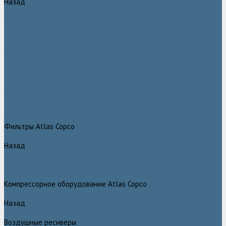
Назад
Безмасляные компрессоры низкого давления (воздуходувки)
Atlas Copco
Безмасляные винтовые компрессоры Atlas Copco серии ZT / ZR
75–750
Безмасляные винтовые компрессоры с впрыском воды в камеру
сжатия AQ
Безмасляные воздушные компрессоры Atlas Copco ZE / ZA 30 -
522
Безмасляные зубчатые компрессоры Atlas Copco серии ZT / ZR
15–55
Безмасляные центробежные компрессоры Atlas Copco ZH 355 -
900
Фильтры Atlas Copco
Назад
Фильтры Atlas Copco
Воздушные и масляные фильтры Atlas Copco
Магистральные фильтры Atlas Copco
Компрессорное оборудование Atlas Copco
Назад
Компрессорное оборудование Atlas Copco
Воздушные ресиверы