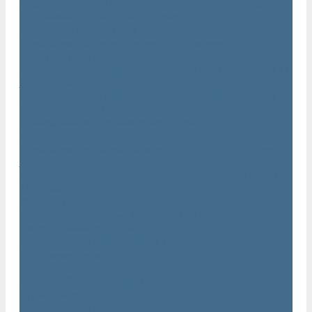
Маслозаполненные поршневые компрессоры Atlas Copco
Поршневые компрессоры Automan
Спиральные безмасляные компрессоры SF Atlas Copco
Безмасляные компрессоры низкого давления
(воздуходувки) Atlas Copco
Безмасляные винтовые компрессоры Atlas Copco серии ZT
/ ZR 75–750
Безмасляные винтовые компрессоры с впрыском воды в
камеру сжатия AQ
Безмасляные воздушные компрессоры Atlas Copco ZE / ZA
30 - 522
Безмасляные зубчатые компрессоры Atlas Copco серии ZT
/ ZR 15–55
Безмасляные центробежные компрессоры Atlas Copco ZH
355 - 900
Фильтры Atlas Copco
Воздушные и масляные фильтры Atlas Copco
Магистральные фильтры Atlas Copco
Компрессорное оборудование Atlas Copco
Воздушные ресиверы
Воздушные ресиверы Atlas Copco
Воздушный ресивер Remeza
Трубы AIRnet
Инструменты и принадлежности из нержавеющей стали