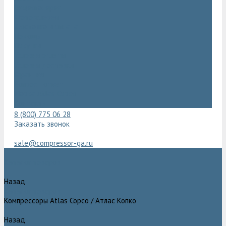
Видеогалерея
Фотогалерея
Доставка и оплата
Помощь
Покупки
Условия оплаты
Условия доставки
Гарантия
Вопрос - ответ
Марка Atlas Copco
Контакты
8 (800) 775 06 28
Заказать звонок
sale@compressor-ga.ru
Каталог товаров
Назад
Каталог товаров
Компрессоры Atlas Copco / Атлас Копко
Назад