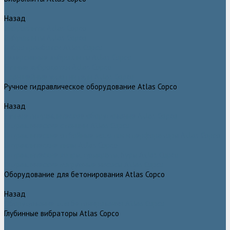
Назад
Виброплиты Atlas Copco
Виброплиты Atlas Copco
Вибротрамбовки Atlas Copco
Реверсивные виброплиты Atlas Copco
Ручные виброкатки Atlas Copco
Траншейные уплотнители Atlas Copco
Ручное гидравлическое оборудование Atlas Copco
Назад
Ручное гидравлическое оборудование Atlas Copco
Гидравлические станции Atlas Copco
Гидравлические отбойные молотки и перфораторы Atlas Copco
Гидравлические пилы Atlas Copco
Гидравлические копры, домкраты, буры Atlas Copco
Гидравлические погружные насосы Atlas Copco
Оборудование для бетонирования Atlas Copco
Назад
Оборудование для бетонирования Atlas Copco
Глубинные вибраторы Atlas Copco