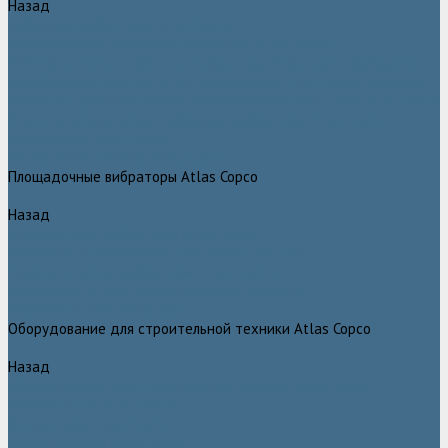
Назад
Глубинные вибраторы Atlas Copco
Механические глубинные вибраторы Atlas Copco
Пневматические глубинные вибраторы Atlas Copco (Dynapac)
Преобразователи частоты и напряжения Atlas Copco (Dynapac)
Приводы глубинных вибраторов механического типа Atlas Copco
Электромеханические глубинные вибраторы Atlas Copco
Виброрейки Atlas Copco
Затирочные машины Atlas Copco
Площадочные вибраторы Atlas Copco
Назад
Площадочные вибраторы Atlas Copco
Высокочастотные вибраторы Atlas Copco ER
Пневматические вибраторы Atlas Copco EP
Среднечастотные вибраторы Atlas Copco ER
Нарезчики швов Atlas Copco
Оборудование для строительной техники Atlas Copco
Назад
Оборудование для строительной техники Atlas Copco
Гидромолоты Atlas Copco
Компакторы Atlas Copco
Гидроножницы Atlas Copco