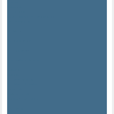
Статьи
Вакансии
Сотрудники
Политика конфидециальности
Сертификаты
Проекты
Видеогалерея
Фотогалерея
Доставка и оплата
Помощь
Покупки
Условия оплаты
Условия доставки
Гарантия
Вопрос - ответ
Марка Atlas Copco
Контакты