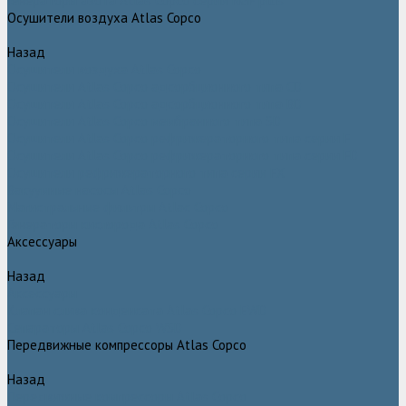
Генераторы азота Atlas Copco серии NGP plus
Осушители воздуха Atlas Copco
Назад
Осушители воздуха Atlas Copco
Осушители Atlas Copco адсорбционного типа CD
Осушители Atlas Copco адсорбционного типа BD
Осушители Atlas Copco мембранного типа SD
Осушители Atlas Copco рефрижераторного типа серии F
Осушители Atlas Copco рефрижераторного типа серии FD
Осушители рефрижераторного типа серии FX
Вакуумные насосы Atlas Copco
Магистральные фильтры Atlac Copco
Генераторы кислорода Atlas Copco
Аксессуары
Назад
Аксессуары
Клапан слива конденсата Atlas Copco EWD
Сепараторы Atlas Copco WSD
Передвижные компрессоры Atlas Copco
Назад
Передвижные компрессоры Atlas Copco