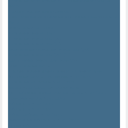
Дизельные передвижные воздушные компрессоры на
шасси
Дополнительные принадлежности
Электрические передвижные воздушные компрессоры на
шасси
Генераторы Atlas Copco
Дизельные генераторы QIS
Дизельные генераторы QAS
Дизельные генераторы QES
Передвижные дизельные генераторы QAX
Дизельные генераторы QAC, QEC
Портативные генераторы серии QEP
Осветительные мачты
Дополнительные принадлежности к генераторам
Погружные насосы и мотопомпы Atlas Copco
Дизельные мотопомпы Atlas Copco
Насосы Atlas Copco для грязной воды
Центробежные пневматические насосы Atlas Copco
Шламовые насосы Atlas Copco
Виброплиты Atlas Copco
Виброплиты Atlas Copco
Вибротрамбовки Atlas Copco
Реверсивные виброплиты Atlas Copco
Ручные виброкатки Atlas Copco