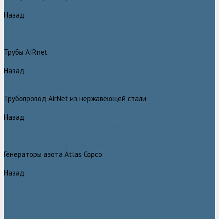
Назад
Воздушные ресиверы
Воздушные ресиверы Atlas Copco
Воздушный ресивер Remeza
Трубы AIRnet
Назад
Трубы AIRnet
Инструменты и принадлежности из нержавеющей стали AIRnet
Трубопровод AirNet из нержавеющей стали
Назад
Трубопровод AirNet из нержавеющей стали
Трубы AirNet из нержавеющей стали
Фитинги AirNet из нержавеющей стали
Генераторы азота Atlas Copco
Назад
Генераторы азота Atlas Copco
Генераторы азота Atlas Copco мембранного типа NGM и NGM
plus
Генераторы азота Atlas Copco серии NGP 10 - 115