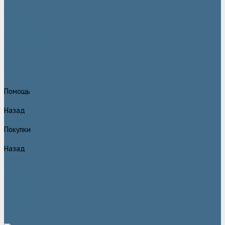
Статьи
Вакансии
Сотрудники
Политика конфидециальности
Сертификаты
Проекты
Видеогалерея
Фотогалерея
Доставка и оплата
Помощь
Назад
Помощь
Покупки
Назад
Покупки
Условия оплаты
Условия доставки
Гарантия
Вопрос - ответ
Марка Atlas Copco
Контакты