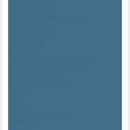
Двигатели Atlas Copco
Клапана Atlas Copco
Контроллер Atlas Copco
Мембраны для компрессоров Atlas Copco
Муфты Atlas Copco
Радиатор Atlas Copco
Ремкомплект Atlas Copco
Ремни Atlas Copco
Шланги Atlas Copco
Компрессоры бу
Услуги
Техническое обслуживание компрессоров
Монтаж компрессоров
Ремонт компрессоров
Пневмоаудит предприятий
Проектирование пневмосистем
Компания
Новости
Статьи
Вакансии
Сотрудники
Политика конфидециальности
Сертификаты
Проекты