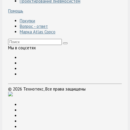
Проектирование пневмосистем
Помощь
Покупки
Вопрос - ответ
Марка Atlas Copco
Мы в соцсетях
© 2026 Технотекс, Все права защищены