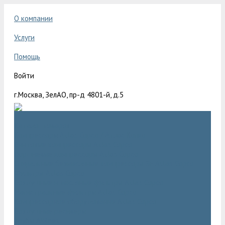
О компании
Услуги
Помощь
Войти
г.Москва, ЗелАО, пр-д 4801-й, д.5
Каталог товаров
Компрессоры Atlas Copco / Атлас Копко
Винтовые компрессоры Atlas Copco
Поршневые компрессоры Atlas Copco
Спиральные безмасляные компрессоры SF Atlas Copco
Фильтры Atlas Copco
Воздушные и масляные фильтры Atlas Copco
Магистральные фильтры Atlas Copco
Компрессорное оборудование Atlas Copco
Воздушные ресиверы
Трубы AIRnet