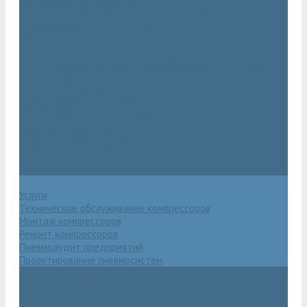
Оборудование для бетонирования Atlas Copco
Глубинные вибраторы Atlas Copco
Виброрейки Atlas Copco
Затирочные машины Atlas Copco
Оборудование для строительной техники Atlas Copco
Гидромолоты Atlas Copco
Компакторы Atlas Copco
Гидроножницы Atlas Copco
Запчасти для компрессоров Atlas Copco
Компрессорное масло Atlas Copco
Сервисные наборы Atlas Copco
Винтовые блоки Atlas Copco
Компрессоры бу
Услуги
Техническое обслуживание компрессоров
Монтаж компрессоров
Ремонт компрессоров
Пневмоаудит предприятий
Проектирование пневмосистем
Компания
Новости