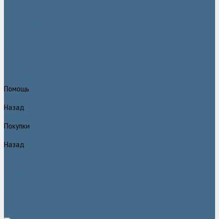
Статьи
Вакансии
Сотрудники
Политика конфидециальности
Сертификаты
Проекты
Видеогалерея
Фотогалерея
Доставка и оплата
Помощь
Назад
Помощь
Покупки
Назад
Покупки
Условия оплаты
Условия доставки
Гарантия
Вопрос - ответ
Марка Atlas Copco
Контакты