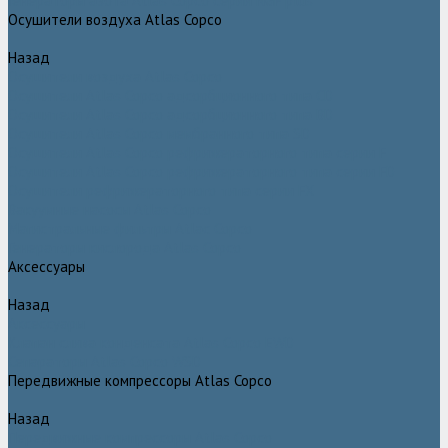
Генераторы азота Atlas Copco серии NGP plus
Осушители воздуха Atlas Copco
Назад
Осушители воздуха Atlas Copco
Осушители Atlas Copco адсорбционного типа CD
Осушители Atlas Copco адсорбционного типа BD
Осушители Atlas Copco мембранного типа SD
Осушители Atlas Copco рефрижераторного типа серии F
Осушители Atlas Copco рефрижераторного типа серии FD
Осушители рефрижераторного типа серии FX
Вакуумные насосы Atlas Copco
Магистральные фильтры Atlac Copco
Генераторы кислорода Atlas Copco
Аксессуары
Назад
Аксессуары
Клапан слива конденсата Atlas Copco EWD
Сепараторы Atlas Copco WSD
Передвижные компрессоры Atlas Copco
Назад
Передвижные компрессоры Atlas Copco