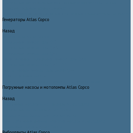
Дизельные передвижные воздушные компрессоры на шасси
Дополнительные принадлежности
Электрические передвижные воздушные компрессоры на шасси
Генераторы Atlas Copco
Назад
Генераторы Atlas Copco
Дизельные генераторы QIS
Дизельные генераторы QAS
Дизельные генераторы QES
Передвижные дизельные генераторы QAX
Дизельные генераторы QAC, QEC
Портативные генераторы серии QEP
Осветительные мачты
Дополнительные принадлежности к генераторам
Погружные насосы и мотопомпы Atlas Copco
Назад
Погружные насосы и мотопомпы Atlas Copco
Дизельные мотопомпы Atlas Copco
Насосы Atlas Copco для грязной воды
Центробежные пневматические насосы Atlas Copco
Шламовые насосы Atlas Copco
Виброплиты Atlas Copco