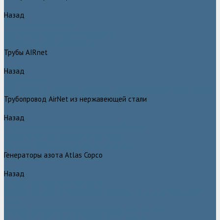
Назад
Воздушные ресиверы
Воздушные ресиверы Atlas Copco
Воздушный ресивер Remeza
Трубы AIRnet
Назад
Трубы AIRnet
Инструменты и принадлежности из нержавеющей стали AIRnet
Трубопровод AirNet из нержавеющей стали
Назад
Трубопровод AirNet из нержавеющей стали
Трубы AirNet из нержавеющей стали
Фитинги AirNet из нержавеющей стали
Генераторы азота Atlas Copco
Назад
Генераторы азота Atlas Copco
Генераторы азота Atlas Copco мембранного типа NGM и NGM
plus
Генераторы азота Atlas Copco серии NGP 10 - 115