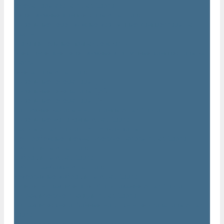
Генераторы азота Atlas Copco
Передвижные компрессоры Atlas Copco
Дизельные передвижные воздушные компрессоры на
шасси
Дополнительные принадлежности
Электрические передвижные воздушные компрессоры на
шасси
Генераторы Atlas Copco
Дизельные генераторы QIS
Дизельные генераторы QAS
Дизельные генераторы QES
Погружные насосы и мотопомпы Atlas Copco
Дизельные мотопомпы Atlas Copco
Насосы Atlas Copco для грязной воды
Центробежные пневматические насосы Atlas Copco
Виброплиты Atlas Copco
Виброплиты Atlas Copco
Вибротрамбовки Atlas Copco
Реверсивные виброплиты Atlas Copco
Ручное гидравлическое оборудование Atlas Copco
Гидравлические станции Atlas Copco
Гидравлические отбойные молотки и перфораторы Atlas
Copco
Гидравлические пилы Atlas Copco