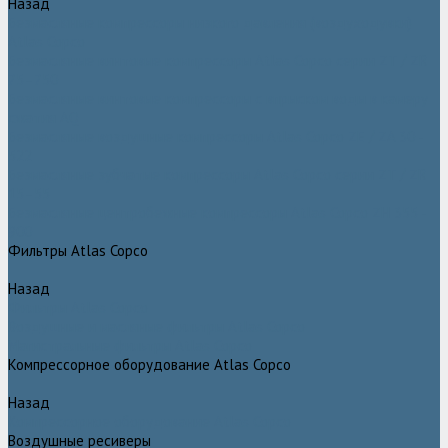
Назад
Безмасляные компрессоры низкого давления (воздуходувки)
Atlas Copco
Безмасляные винтовые компрессоры Atlas Copco серии ZT / ZR
75–750
Безмасляные винтовые компрессоры с впрыском воды в камеру
сжатия AQ
Безмасляные воздушные компрессоры Atlas Copco ZE / ZA 30 -
522
Безмасляные зубчатые компрессоры Atlas Copco серии ZT / ZR
15–55
Безмасляные центробежные компрессоры Atlas Copco ZH 355 -
900
Фильтры Atlas Copco
Назад
Фильтры Atlas Copco
Воздушные и масляные фильтры Atlas Copco
Магистральные фильтры Atlas Copco
Компрессорное оборудование Atlas Copco
Назад
Компрессорное оборудование Atlas Copco
Воздушные ресиверы