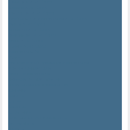
Двигатели Atlas Copco
Клапана Atlas Copco
Контроллер Atlas Copco
Мембраны для компрессоров Atlas Copco
Муфты Atlas Copco
Радиатор Atlas Copco
Ремкомплект Atlas Copco
Ремни Atlas Copco
Шланги Atlas Copco
Компрессоры бу
Услуги
Техническое обслуживание компрессоров
Монтаж компрессоров
Ремонт компрессоров
Пневмоаудит предприятий
Проектирование пневмосистем
Компания
Новости
Статьи
Вакансии
Сотрудники
Политика конфидециальности
Сертификаты
Проекты