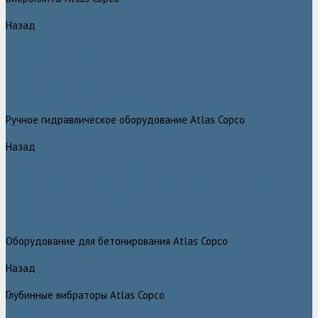
Назад
Виброплиты Atlas Copco
Виброплиты Atlas Copco
Вибротрамбовки Atlas Copco
Реверсивные виброплиты Atlas Copco
Ручные виброкатки Atlas Copco
Траншейные уплотнители Atlas Copco
Ручное гидравлическое оборудование Atlas Copco
Назад
Ручное гидравлическое оборудование Atlas Copco
Гидравлические станции Atlas Copco
Гидравлические отбойные молотки и перфораторы Atlas Copco
Гидравлические пилы Atlas Copco
Гидравлические копры, домкраты, буры Atlas Copco
Гидравлические погружные насосы Atlas Copco
Оборудование для бетонирования Atlas Copco
Назад
Оборудование для бетонирования Atlas Copco
Глубинные вибраторы Atlas Copco