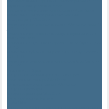
Маслозаполненные поршневые компрессоры Atlas Copco
Поршневые компрессоры Automan
Спиральные безмасляные компрессоры SF Atlas Copco
Безмасляные компрессоры низкого давления
(воздуходувки) Atlas Copco
Безмасляные винтовые компрессоры Atlas Copco серии ZT
/ ZR 75–750
Безмасляные винтовые компрессоры с впрыском воды в
камеру сжатия AQ
Безмасляные воздушные компрессоры Atlas Copco ZE / ZA
30 - 522
Безмасляные зубчатые компрессоры Atlas Copco серии ZT
/ ZR 15–55
Безмасляные центробежные компрессоры Atlas Copco ZH
355 - 900
Фильтры Atlas Copco
Воздушные и масляные фильтры Atlas Copco
Магистральные фильтры Atlas Copco
Компрессорное оборудование Atlas Copco
Воздушные ресиверы
Воздушные ресиверы Atlas Copco
Воздушный ресивер Remeza
Трубы AIRnet
Инструменты и принадлежности из нержавеющей стали