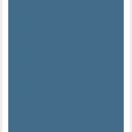
Статьи
Вакансии
Сотрудники
Политика конфидециальности
Сертификаты
Проекты
Видеогалерея
Фотогалерея
Доставка и оплата
Помощь
Покупки
Условия оплаты
Условия доставки
Гарантия
Вопрос - ответ
Марка Atlas Copco
Контакты