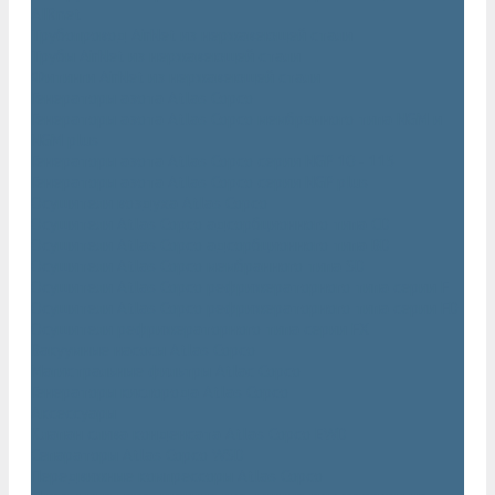
AIRnet
Трубопровод AirNet из нержавеющей стали
Трубы AirNet из нержавеющей стали
Фитинги AirNet из нержавеющей стали
Генераторы азота Atlas Copco
Генераторы азота Atlas Copco мембранного типа NGM и
NGM plus
Генераторы азота Atlas Copco серии NGP 10 - 115
Генераторы азота Atlas Copco серии NGP plus
Осушители воздуха Atlas Copco
Осушители Atlas Copco адсорбционного типа CD
Осушители Atlas Copco адсорбционного типа BD
Осушители Atlas Copco мембранного типа SD
Осушители Atlas Copco рефрижераторного типа серии F
Осушители Atlas Copco рефрижераторного типа серии FD
Осушители рефрижераторного типа серии FX
Вакуумные насосы Atlas Copco
Магистральные фильтры Atlac Copco
Генераторы кислорода Atlas Copco
Аксессуары
Клапан слива конденсата Atlas Copco EWD
Сепараторы Atlas Copco WSD
Передвижные компрессоры Atlas Copco