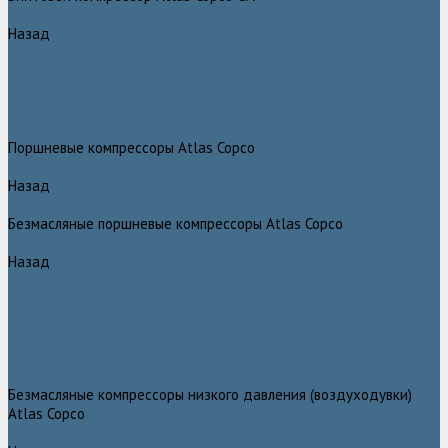
Назад
Винтовой компрессор Atlas Copco GA+
Компрессоры Atlas Copco GA 11 - 75 plus
Компрессоры Atlas Copco GA 90 - 160 plus
Винтовые компрессоры Atlas Copco G
Винтовые компрессоры Atlas Copco GA VSD plus
Поршневые компрессоры Atlas Copco
Назад
Поршневые компрессоры Atlas Copco
Безмасляные поршневые компрессоры Atlas Copco
Назад
Безмасляные поршневые компрессоры Atlas Copco
Безмасляные поршневые компрессоры OIL FREE LFX 10 BAR
Безмасляные промышленные компрессоры OIL FREE LF 10 BAR
Маслозаполненные поршневые компрессоры Atlas Copco
Поршневые компрессоры Automan
Спиральные безмасляные компрессоры SF Atlas Copco
Безмасляные компрессоры низкого давления (воздуходувки)
Atlas Copco