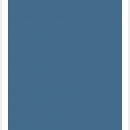
Дизельные передвижные воздушные компрессоры на
шасси
Дополнительные принадлежности
Электрические передвижные воздушные компрессоры на
шасси
Генераторы Atlas Copco
Дизельные генераторы QIS
Дизельные генераторы QAS
Дизельные генераторы QES
Передвижные дизельные генераторы QAX
Дизельные генераторы QAC, QEC
Портативные генераторы серии QEP
Осветительные мачты
Дополнительные принадлежности к генераторам
Погружные насосы и мотопомпы Atlas Copco
Дизельные мотопомпы Atlas Copco
Насосы Atlas Copco для грязной воды
Центробежные пневматические насосы Atlas Copco
Шламовые насосы Atlas Copco
Виброплиты Atlas Copco
Виброплиты Atlas Copco
Вибротрамбовки Atlas Copco
Реверсивные виброплиты Atlas Copco
Ручные виброкатки Atlas Copco