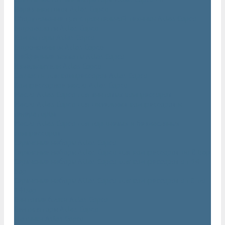
Нарезчики швов Atlas Copco
Оборудование для строительной техники Atlas Copco
Гидромолоты Atlas Copco
Компакторы Atlas Copco
Гидроножницы Atlas Copco
Грейферные захваты Atlas Copco
Измельчители Atlas Copco
Запчасти для компрессоров Atlas Copco
Компрессорное масло Atlas Copco
Масло Atlas Copco для винтовых компрессоров
Масло Atlas Copco для дизельных компрессоров и
генераторов
Масло Atlas Copco для поршневых и безмасляных
компрессоров
Сервисные наборы Atlas Copco
Сервисные наборы Atlas Copco для компрессоров до 8 Бар
Сервисные наборы Atlas Copco для компрессоров от 14
Бар
Сервисные наборы Atlas Copco для компрессоров от 8 до
14 Бар
Винтовые блоки Atlas Copco
Вентиляторы Atlas Copco
Датчики Atlas Copco