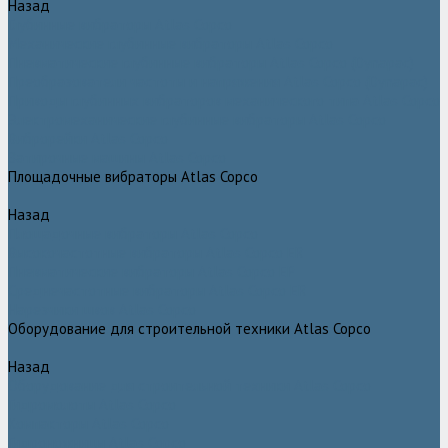
Назад
Глубинные вибраторы Atlas Copco
Механические глубинные вибраторы Atlas Copco
Пневматические глубинные вибраторы Atlas Copco (Dynapac)
Преобразователи частоты и напряжения Atlas Copco (Dynapac)
Приводы глубинных вибраторов механического типа Atlas Copco
Электромеханические глубинные вибраторы Atlas Copco
Виброрейки Atlas Copco
Затирочные машины Atlas Copco
Площадочные вибраторы Atlas Copco
Назад
Площадочные вибраторы Atlas Copco
Высокочастотные вибраторы Atlas Copco ER
Пневматические вибраторы Atlas Copco EP
Среднечастотные вибраторы Atlas Copco ER
Нарезчики швов Atlas Copco
Оборудование для строительной техники Atlas Copco
Назад
Оборудование для строительной техники Atlas Copco
Гидромолоты Atlas Copco
Компакторы Atlas Copco
Гидроножницы Atlas Copco