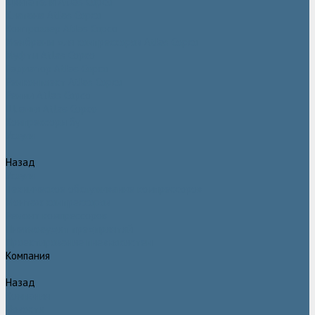
Двигатели Atlas Copco
Клапана Atlas Copco
Контроллер Atlas Copco
Мембраны для компрессоров Atlas Copco
Муфты Atlas Copco
Радиатор Atlas Copco
Ремкомплект Atlas Copco
Ремни Atlas Copco
Шланги Atlas Copco
Компрессоры бу
Услуги
Назад
Услуги
Техническое обслуживание компрессоров
Монтаж компрессоров
Ремонт компрессоров
Пневмоаудит предприятий
Проектирование пневмосистем
Компания
Назад
Компания
Новости