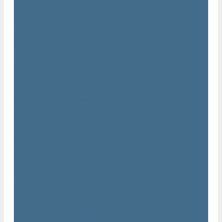
Траншейные уплотнители Atlas Copco
Ручное гидравлическое оборудование Atlas Copco
Гидравлические станции Atlas Copco
Гидравлические отбойные молотки и перфораторы Atlas
Copco
Гидравлические пилы Atlas Copco
Гидравлические копры, домкраты, буры Atlas Copco
Гидравлические погружные насосы Atlas Copco
Оборудование для бетонирования Atlas Copco
Глубинные вибраторы Atlas Copco
Механические глубинные вибраторы Atlas Copco
Пневматические глубинные вибраторы Atlas Copco
(Dynapac)
Преобразователи частоты и напряжения Atlas Copco
(Dynapac)
Приводы глубинных вибраторов механического типа Atlas
Copco
Электромеханические глубинные вибраторы Atlas Copco
Виброрейки Atlas Copco
Затирочные машины Atlas Copco
Площадочные вибраторы Atlas Copco
Высокочастотные вибраторы Atlas Copco ER
Пневматические вибраторы Atlas Copco EP
Среднечастотные вибраторы Atlas Copco ER