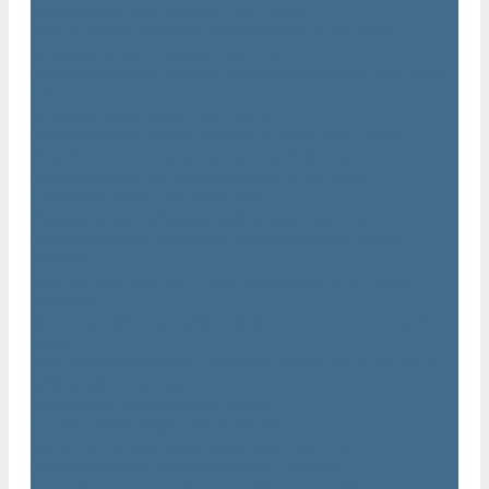
Траншейные уплотнители Atlas Copco
Ручное гидравлическое оборудование Atlas Copco
Гидравлические станции Atlas Copco
Гидравлические отбойные молотки и перфораторы Atlas
Copco
Гидравлические пилы Atlas Copco
Гидравлические копры, домкраты, буры Atlas Copco
Гидравлические погружные насосы Atlas Copco
Оборудование для бетонирования Atlas Copco
Глубинные вибраторы Atlas Copco
Механические глубинные вибраторы Atlas Copco
Пневматические глубинные вибраторы Atlas Copco
(Dynapac)
Преобразователи частоты и напряжения Atlas Copco
(Dynapac)
Приводы глубинных вибраторов механического типа Atlas
Copco
Электромеханические глубинные вибраторы Atlas Copco
Виброрейки Atlas Copco
Затирочные машины Atlas Copco
Площадочные вибраторы Atlas Copco
Высокочастотные вибраторы Atlas Copco ER
Пневматические вибраторы Atlas Copco EP
Среднечастотные вибраторы Atlas Copco ER