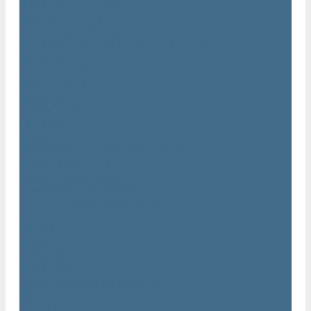
Двигатели Atlas Copco
Клапана Atlas Copco
Контроллер Atlas Copco
Мембраны для компрессоров Atlas Copco
Муфты Atlas Copco
Радиатор Atlas Copco
Ремкомплект Atlas Copco
Ремни Atlas Copco
Шланги Atlas Copco
Компрессоры бу
Услуги
Техническое обслуживание компрессоров
Монтаж компрессоров
Ремонт компрессоров
Пневмоаудит предприятий
Проектирование пневмосистем
Компания
Новости
Статьи
Вакансии
Сотрудники
Политика конфидециальности
Сертификаты
Проекты