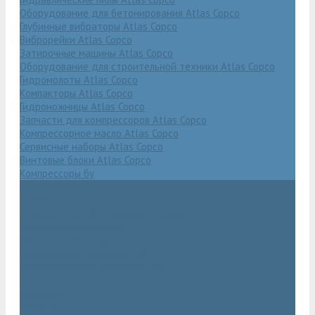
Оборудование для бетонирования Atlas Copco
Глубинные вибраторы Atlas Copco
Виброрейки Atlas Copco
Затирочные машины Atlas Copco
Оборудование для строительной техники Atlas Copco
Гидромолоты Atlas Copco
Компакторы Atlas Copco
Гидроножницы Atlas Copco
Запчасти для компрессоров Atlas Copco
Компрессорное масло Atlas Copco
Сервисные наборы Atlas Copco
Винтовые блоки Atlas Copco
Компрессоры бу
Услуги
Техническое обслуживание компрессоров
Монтаж компрессоров
Ремонт компрессоров
Пневмоаудит предприятий
Проектирование пневмосистем
Компания
Новости