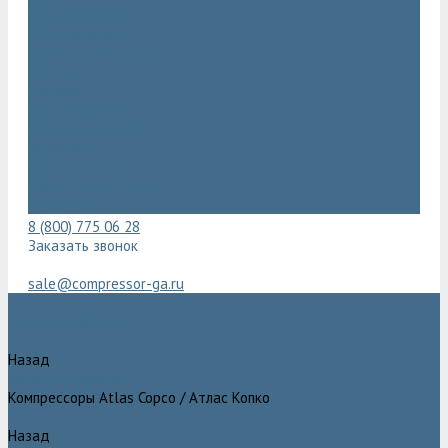
Видеогалерея
Фотогалерея
Доставка и оплата
Помощь
Покупки
Условия оплаты
Условия доставки
Гарантия
Вопрос - ответ
Марка Atlas Copco
Контакты
8 (800) 775 06 28
Заказать звонок
sale@compressor-ga.ru
Каталог товаров
Назад
Каталог товаров
Компрессоры Atlas Copco / Атлас Копко
Назад