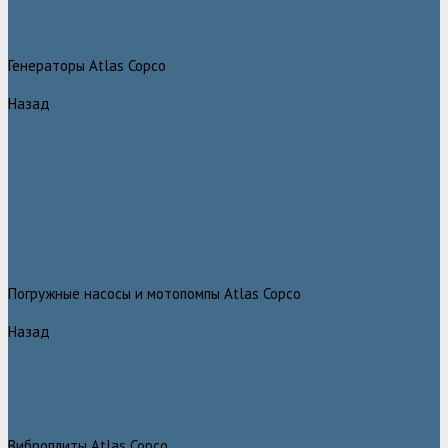
Дизельные передвижные воздушные компрессоры на шасси
Дополнительные принадлежности
Электрические передвижные воздушные компрессоры на шасси
Генераторы Atlas Copco
Назад
Генераторы Atlas Copco
Дизельные генераторы QIS
Дизельные генераторы QAS
Дизельные генераторы QES
Передвижные дизельные генераторы QAX
Дизельные генераторы QAC, QEC
Портативные генераторы серии QEP
Осветительные мачты
Дополнительные принадлежности к генераторам
Погружные насосы и мотопомпы Atlas Copco
Назад
Погружные насосы и мотопомпы Atlas Copco
Дизельные мотопомпы Atlas Copco
Насосы Atlas Copco для грязной воды
Центробежные пневматические насосы Atlas Copco
Шламовые насосы Atlas Copco
Виброплиты Atlas Copco