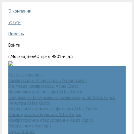
О компании
Услуги
Помощь
Войти
г.Москва, ЗелАО, пр-д 4801-й, д.5
Каталог товаров
Компрессоры Atlas Copco / Атлас Копко
Винтовые компрессоры Atlas Copco
Поршневые компрессоры Atlas Copco
Спиральные безмасляные компрессоры SF Atlas Copco
Фильтры Atlas Copco
Воздушные и масляные фильтры Atlas Copco
Магистральные фильтры Atlas Copco
Компрессорное оборудование Atlas Copco
Воздушные ресиверы
Трубы AIRnet