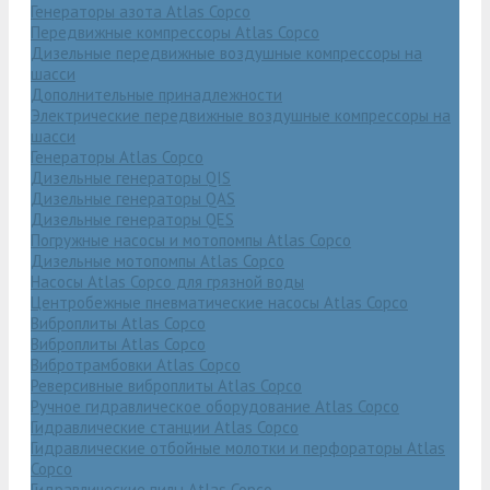
Генераторы азота Atlas Copco
Передвижные компрессоры Atlas Copco
Дизельные передвижные воздушные компрессоры на
шасси
Дополнительные принадлежности
Электрические передвижные воздушные компрессоры на
шасси
Генераторы Atlas Copco
Дизельные генераторы QIS
Дизельные генераторы QAS
Дизельные генераторы QES
Погружные насосы и мотопомпы Atlas Copco
Дизельные мотопомпы Atlas Copco
Насосы Atlas Copco для грязной воды
Центробежные пневматические насосы Atlas Copco
Виброплиты Atlas Copco
Виброплиты Atlas Copco
Вибротрамбовки Atlas Copco
Реверсивные виброплиты Atlas Copco
Ручное гидравлическое оборудование Atlas Copco
Гидравлические станции Atlas Copco
Гидравлические отбойные молотки и перфораторы Atlas
Copco
Гидравлические пилы Atlas Copco