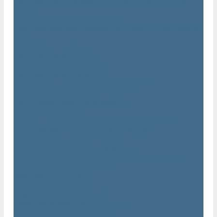
Дизельные передвижные воздушные компрессоры на
шасси
Дополнительные принадлежности
Электрические передвижные воздушные компрессоры на
шасси
Генераторы Atlas Copco
Дизельные генераторы QIS
Дизельные генераторы QAS
Дизельные генераторы QES
Передвижные дизельные генераторы QAX
Дизельные генераторы QAC, QEC
Портативные генераторы серии QEP
Осветительные мачты
Дополнительные принадлежности к генераторам
Погружные насосы и мотопомпы Atlas Copco
Дизельные мотопомпы Atlas Copco
Насосы Atlas Copco для грязной воды
Центробежные пневматические насосы Atlas Copco
Шламовые насосы Atlas Copco
Виброплиты Atlas Copco
Виброплиты Atlas Copco
Вибротрамбовки Atlas Copco
Реверсивные виброплиты Atlas Copco
Ручные виброкатки Atlas Copco