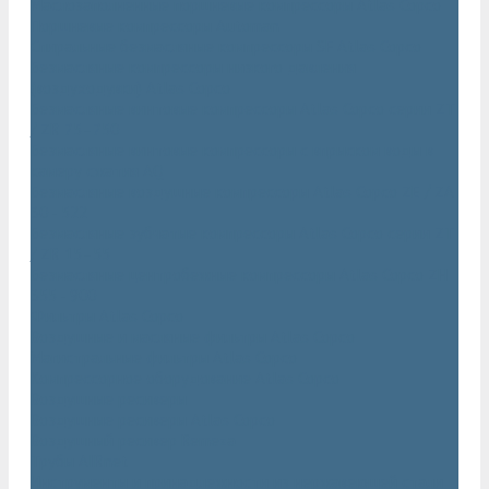
Маслозаполненные поршневые компрессоры Atlas Copco
Поршневые компрессоры Automan
Спиральные безмасляные компрессоры SF Atlas Copco
Безмасляные компрессоры низкого давления
(воздуходувки) Atlas Copco
Безмасляные винтовые компрессоры Atlas Copco серии ZT
/ ZR 75–750
Безмасляные винтовые компрессоры с впрыском воды в
камеру сжатия AQ
Безмасляные воздушные компрессоры Atlas Copco ZE / ZA
30 - 522
Безмасляные зубчатые компрессоры Atlas Copco серии ZT
/ ZR 15–55
Безмасляные центробежные компрессоры Atlas Copco ZH
355 - 900
Фильтры Atlas Copco
Воздушные и масляные фильтры Atlas Copco
Магистральные фильтры Atlas Copco
Компрессорное оборудование Atlas Copco
Воздушные ресиверы
Воздушные ресиверы Atlas Copco
Воздушный ресивер Remeza
Трубы AIRnet
Инструменты и принадлежности из нержавеющей стали