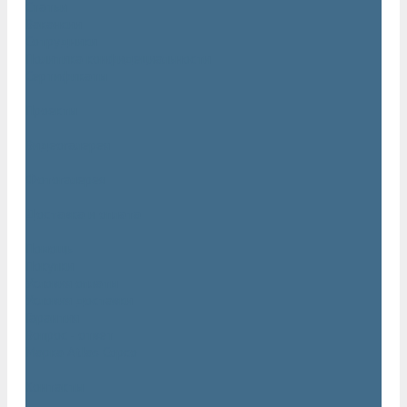
Статьи
Вакансии
Сотрудники
Политика конфидециальности
Сертификаты
Проекты
Видеогалерея
Фотогалерея
Доставка и оплата
Помощь
Покупки
Условия оплаты
Условия доставки
Гарантия
Вопрос - ответ
Марка Atlas Copco
Контакты