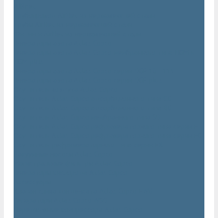
AIRnet
Трубопровод AirNet из нержавеющей стали
Трубы AirNet из нержавеющей стали
Фитинги AirNet из нержавеющей стали
Генераторы азота Atlas Copco
Генераторы азота Atlas Copco мембранного типа NGM и
NGM plus
Генераторы азота Atlas Copco серии NGP 10 - 115
Генераторы азота Atlas Copco серии NGP plus
Осушители воздуха Atlas Copco
Осушители Atlas Copco адсорбционного типа CD
Осушители Atlas Copco адсорбционного типа BD
Осушители Atlas Copco мембранного типа SD
Осушители Atlas Copco рефрижераторного типа серии F
Осушители Atlas Copco рефрижераторного типа серии FD
Осушители рефрижераторного типа серии FX
Вакуумные насосы Atlas Copco
Магистральные фильтры Atlac Copco
Генераторы кислорода Atlas Copco
Аксессуары
Клапан слива конденсата Atlas Copco EWD
Сепараторы Atlas Copco WSD
Передвижные компрессоры Atlas Copco