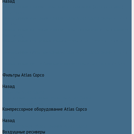
Назад
Безмасляные компрессоры низкого давления (воздуходувки)
Atlas Copco
Безмасляные винтовые компрессоры Atlas Copco серии ZT / ZR
75–750
Безмасляные винтовые компрессоры с впрыском воды в камеру
сжатия AQ
Безмасляные воздушные компрессоры Atlas Copco ZE / ZA 30 -
522
Безмасляные зубчатые компрессоры Atlas Copco серии ZT / ZR
15–55
Безмасляные центробежные компрессоры Atlas Copco ZH 355 -
900
Фильтры Atlas Copco
Назад
Фильтры Atlas Copco
Воздушные и масляные фильтры Atlas Copco
Магистральные фильтры Atlas Copco
Компрессорное оборудование Atlas Copco
Назад
Компрессорное оборудование Atlas Copco
Воздушные ресиверы