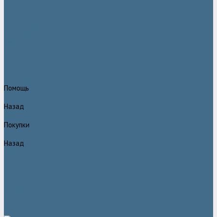
Статьи
Вакансии
Сотрудники
Политика конфидециальности
Сертификаты
Проекты
Видеогалерея
Фотогалерея
Доставка и оплата
Помощь
Назад
Помощь
Покупки
Назад
Покупки
Условия оплаты
Условия доставки
Гарантия
Вопрос - ответ
Марка Atlas Copco
Контакты