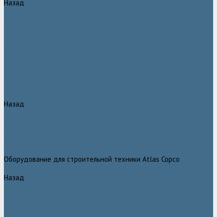
Назад
Глубинные вибраторы Atlas Copco
Механические глубинные вибраторы Atlas Copco
Пневматические глубинные вибраторы Atlas Copco (Dynapac)
Преобразователи частоты и напряжения Atlas Copco (Dynapac)
Приводы глубинных вибраторов механического типа Atlas Copco
Электромеханические глубинные вибраторы Atlas Copco
Виброрейки Atlas Copco
Затирочные машины Atlas Copco
Площадочные вибраторы Atlas Copco
Назад
Площадочные вибраторы Atlas Copco
Высокочастотные вибраторы Atlas Copco ER
Пневматические вибраторы Atlas Copco EP
Среднечастотные вибраторы Atlas Copco ER
Нарезчики швов Atlas Copco
Оборудование для строительной техники Atlas Copco
Назад
Оборудование для строительной техники Atlas Copco
Гидромолоты Atlas Copco
Компакторы Atlas Copco
Гидроножницы Atlas Copco