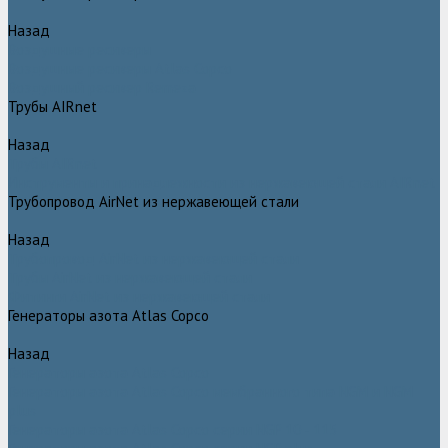
Назад
Воздушные ресиверы
Воздушные ресиверы Atlas Copco
Воздушный ресивер Remeza
Трубы AIRnet
Назад
Трубы AIRnet
Инструменты и принадлежности из нержавеющей стали AIRnet
Трубопровод AirNet из нержавеющей стали
Назад
Трубопровод AirNet из нержавеющей стали
Трубы AirNet из нержавеющей стали
Фитинги AirNet из нержавеющей стали
Генераторы азота Atlas Copco
Назад
Генераторы азота Atlas Copco
Генераторы азота Atlas Copco мембранного типа NGM и NGM
plus
Генераторы азота Atlas Copco серии NGP 10 - 115