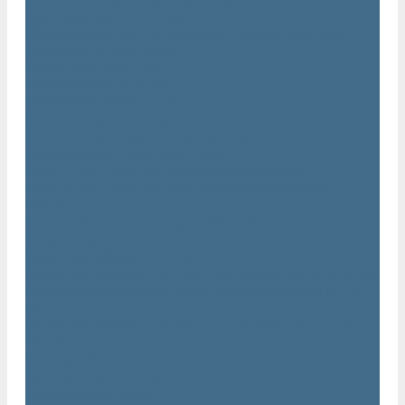
Нарезчики швов Atlas Copco
Оборудование для строительной техники Atlas Copco
Гидромолоты Atlas Copco
Компакторы Atlas Copco
Гидроножницы Atlas Copco
Грейферные захваты Atlas Copco
Измельчители Atlas Copco
Запчасти для компрессоров Atlas Copco
Компрессорное масло Atlas Copco
Масло Atlas Copco для винтовых компрессоров
Масло Atlas Copco для дизельных компрессоров и
генераторов
Масло Atlas Copco для поршневых и безмасляных
компрессоров
Сервисные наборы Atlas Copco
Сервисные наборы Atlas Copco для компрессоров до 8 Бар
Сервисные наборы Atlas Copco для компрессоров от 14
Бар
Сервисные наборы Atlas Copco для компрессоров от 8 до
14 Бар
Винтовые блоки Atlas Copco
Вентиляторы Atlas Copco
Датчики Atlas Copco