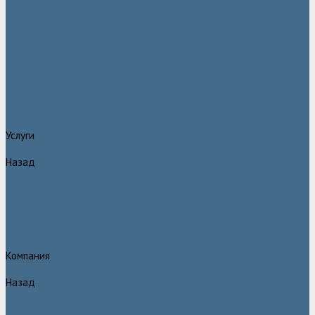
Двигатели Atlas Copco
Клапана Atlas Copco
Контроллер Atlas Copco
Мембраны для компрессоров Atlas Copco
Муфты Atlas Copco
Радиатор Atlas Copco
Ремкомплект Atlas Copco
Ремни Atlas Copco
Шланги Atlas Copco
Компрессоры бу
Услуги
Назад
Услуги
Техническое обслуживание компрессоров
Монтаж компрессоров
Ремонт компрессоров
Пневмоаудит предприятий
Проектирование пневмосистем
Компания
Назад
Компания
Новости