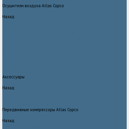
Генераторы азота Atlas Copco серии NGP plus
Осушители воздуха Atlas Copco
Назад
Осушители воздуха Atlas Copco
Осушители Atlas Copco адсорбционного типа CD
Осушители Atlas Copco адсорбционного типа BD
Осушители Atlas Copco мембранного типа SD
Осушители Atlas Copco рефрижераторного типа серии F
Осушители Atlas Copco рефрижераторного типа серии FD
Осушители рефрижераторного типа серии FX
Вакуумные насосы Atlas Copco
Магистральные фильтры Atlac Copco
Генераторы кислорода Atlas Copco
Аксессуары
Назад
Аксессуары
Клапан слива конденсата Atlas Copco EWD
Сепараторы Atlas Copco WSD
Передвижные компрессоры Atlas Copco
Назад
Передвижные компрессоры Atlas Copco