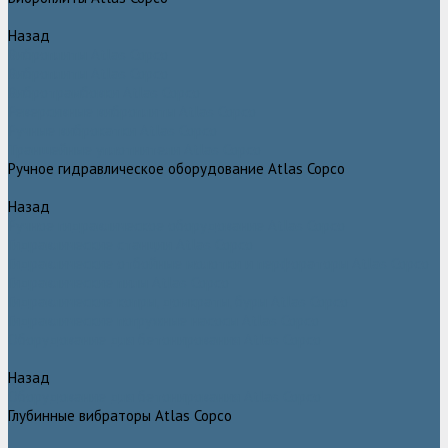
Назад
Виброплиты Atlas Copco
Виброплиты Atlas Copco
Вибротрамбовки Atlas Copco
Реверсивные виброплиты Atlas Copco
Ручные виброкатки Atlas Copco
Траншейные уплотнители Atlas Copco
Ручное гидравлическое оборудование Atlas Copco
Назад
Ручное гидравлическое оборудование Atlas Copco
Гидравлические станции Atlas Copco
Гидравлические отбойные молотки и перфораторы Atlas Copco
Гидравлические пилы Atlas Copco
Гидравлические копры, домкраты, буры Atlas Copco
Гидравлические погружные насосы Atlas Copco
Оборудование для бетонирования Atlas Copco
Назад
Оборудование для бетонирования Atlas Copco
Глубинные вибраторы Atlas Copco