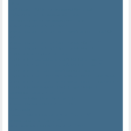
AIRnet
Трубопровод AirNet из нержавеющей стали
Трубы AirNet из нержавеющей стали
Фитинги AirNet из нержавеющей стали
Генераторы азота Atlas Copco
Генераторы азота Atlas Copco мембранного типа NGM и
NGM plus
Генераторы азота Atlas Copco серии NGP 10 - 115
Генераторы азота Atlas Copco серии NGP plus
Осушители воздуха Atlas Copco
Осушители Atlas Copco адсорбционного типа CD
Осушители Atlas Copco адсорбционного типа BD
Осушители Atlas Copco мембранного типа SD
Осушители Atlas Copco рефрижераторного типа серии F
Осушители Atlas Copco рефрижераторного типа серии FD
Осушители рефрижераторного типа серии FX
Вакуумные насосы Atlas Copco
Магистральные фильтры Atlac Copco
Генераторы кислорода Atlas Copco
Аксессуары
Клапан слива конденсата Atlas Copco EWD
Сепараторы Atlas Copco WSD
Передвижные компрессоры Atlas Copco