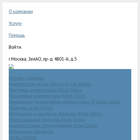
О компании
Услуги
Помощь
Войти
г.Москва, ЗелАО, пр-д 4801-й, д.5
Каталог товаров
Компрессоры Atlas Copco / Атлас Копко
Винтовые компрессоры Atlas Copco
Поршневые компрессоры Atlas Copco
Спиральные безмасляные компрессоры SF Atlas Copco
Фильтры Atlas Copco
Воздушные и масляные фильтры Atlas Copco
Магистральные фильтры Atlas Copco
Компрессорное оборудование Atlas Copco
Воздушные ресиверы
Трубы AIRnet