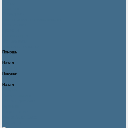
Статьи
Вакансии
Сотрудники
Политика конфидециальности
Сертификаты
Проекты
Видеогалерея
Фотогалерея
Доставка и оплата
Помощь
Назад
Помощь
Покупки
Назад
Покупки
Условия оплаты
Условия доставки
Гарантия
Вопрос - ответ
Марка Atlas Copco
Контакты