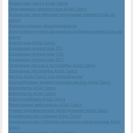
Генераторы азота Atlas Copco
Передвижные компрессоры Atlas Copco
Дизельные передвижные воздушные компрессоры на
шасси
Дополнительные принадлежности
Электрические передвижные воздушные компрессоры на
шасси
Генераторы Atlas Copco
Дизельные генераторы QIS
Дизельные генераторы QAS
Дизельные генераторы QES
Погружные насосы и мотопомпы Atlas Copco
Дизельные мотопомпы Atlas Copco
Насосы Atlas Copco для грязной воды
Центробежные пневматические насосы Atlas Copco
Виброплиты Atlas Copco
Виброплиты Atlas Copco
Вибротрамбовки Atlas Copco
Реверсивные виброплиты Atlas Copco
Ручное гидравлическое оборудование Atlas Copco
Гидравлические станции Atlas Copco
Гидравлические отбойные молотки и перфораторы Atlas
Copco
Гидравлические пилы Atlas Copco