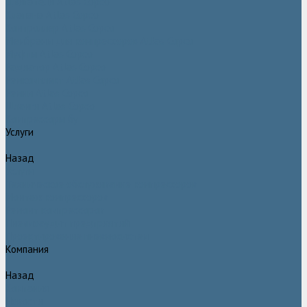
Двигатели Atlas Copco
Клапана Atlas Copco
Контроллер Atlas Copco
Мембраны для компрессоров Atlas Copco
Муфты Atlas Copco
Радиатор Atlas Copco
Ремкомплект Atlas Copco
Ремни Atlas Copco
Шланги Atlas Copco
Компрессоры бу
Услуги
Назад
Услуги
Техническое обслуживание компрессоров
Монтаж компрессоров
Ремонт компрессоров
Пневмоаудит предприятий
Проектирование пневмосистем
Компания
Назад
Компания
Новости