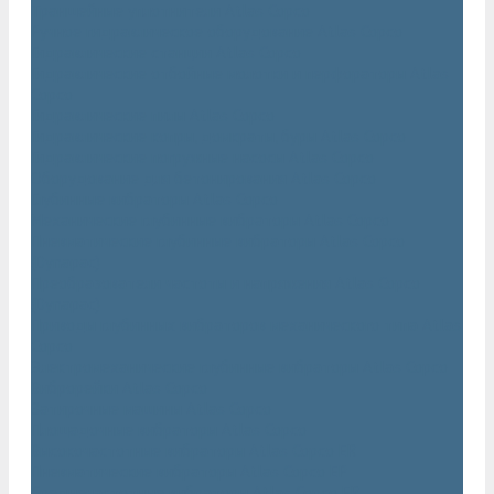
Траншейные уплотнители Atlas Copco
Ручное гидравлическое оборудование Atlas Copco
Гидравлические станции Atlas Copco
Гидравлические отбойные молотки и перфораторы Atlas
Copco
Гидравлические пилы Atlas Copco
Гидравлические копры, домкраты, буры Atlas Copco
Гидравлические погружные насосы Atlas Copco
Оборудование для бетонирования Atlas Copco
Глубинные вибраторы Atlas Copco
Механические глубинные вибраторы Atlas Copco
Пневматические глубинные вибраторы Atlas Copco
(Dynapac)
Преобразователи частоты и напряжения Atlas Copco
(Dynapac)
Приводы глубинных вибраторов механического типа Atlas
Copco
Электромеханические глубинные вибраторы Atlas Copco
Виброрейки Atlas Copco
Затирочные машины Atlas Copco
Площадочные вибраторы Atlas Copco
Высокочастотные вибраторы Atlas Copco ER
Пневматические вибраторы Atlas Copco EP
Среднечастотные вибраторы Atlas Copco ER