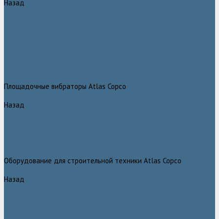
Назад
Глубинные вибраторы Atlas Copco
Механические глубинные вибраторы Atlas Copco
Пневматические глубинные вибраторы Atlas Copco (Dynapac)
Преобразователи частоты и напряжения Atlas Copco (Dynapac)
Приводы глубинных вибраторов механического типа Atlas Copco
Электромеханические глубинные вибраторы Atlas Copco
Виброрейки Atlas Copco
Затирочные машины Atlas Copco
Площадочные вибраторы Atlas Copco
Назад
Площадочные вибраторы Atlas Copco
Высокочастотные вибраторы Atlas Copco ER
Пневматические вибраторы Atlas Copco EP
Среднечастотные вибраторы Atlas Copco ER
Нарезчики швов Atlas Copco
Оборудование для строительной техники Atlas Copco
Назад
Оборудование для строительной техники Atlas Copco
Гидромолоты Atlas Copco
Компакторы Atlas Copco
Гидроножницы Atlas Copco