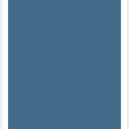
Нарезчики швов Atlas Copco
Оборудование для строительной техники Atlas Copco
Гидромолоты Atlas Copco
Компакторы Atlas Copco
Гидроножницы Atlas Copco
Грейферные захваты Atlas Copco
Измельчители Atlas Copco
Запчасти для компрессоров Atlas Copco
Компрессорное масло Atlas Copco
Масло Atlas Copco для винтовых компрессоров
Масло Atlas Copco для дизельных компрессоров и
генераторов
Масло Atlas Copco для поршневых и безмасляных
компрессоров
Сервисные наборы Atlas Copco
Сервисные наборы Atlas Copco для компрессоров до 8 Бар
Сервисные наборы Atlas Copco для компрессоров от 14
Бар
Сервисные наборы Atlas Copco для компрессоров от 8 до
14 Бар
Винтовые блоки Atlas Copco
Вентиляторы Atlas Copco
Датчики Atlas Copco