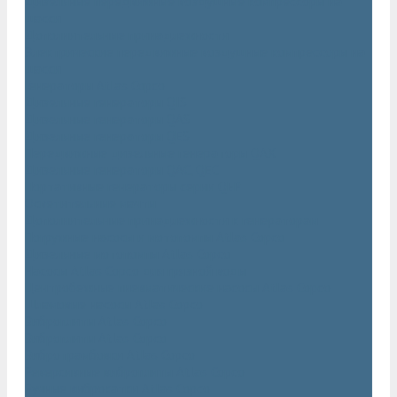
Дизельные передвижные воздушные компрессоры на
шасси
Дополнительные принадлежности
Электрические передвижные воздушные компрессоры на
шасси
Генераторы Atlas Copco
Дизельные генераторы QIS
Дизельные генераторы QAS
Дизельные генераторы QES
Передвижные дизельные генераторы QAX
Дизельные генераторы QAC, QEC
Портативные генераторы серии QEP
Осветительные мачты
Дополнительные принадлежности к генераторам
Погружные насосы и мотопомпы Atlas Copco
Дизельные мотопомпы Atlas Copco
Насосы Atlas Copco для грязной воды
Центробежные пневматические насосы Atlas Copco
Шламовые насосы Atlas Copco
Виброплиты Atlas Copco
Виброплиты Atlas Copco
Вибротрамбовки Atlas Copco
Реверсивные виброплиты Atlas Copco
Ручные виброкатки Atlas Copco