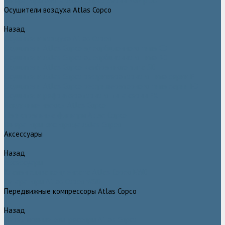
Генераторы азота Atlas Copco серии NGP plus
Осушители воздуха Atlas Copco
Назад
Осушители воздуха Atlas Copco
Осушители Atlas Copco адсорбционного типа CD
Осушители Atlas Copco адсорбционного типа BD
Осушители Atlas Copco мембранного типа SD
Осушители Atlas Copco рефрижераторного типа серии F
Осушители Atlas Copco рефрижераторного типа серии FD
Осушители рефрижераторного типа серии FX
Вакуумные насосы Atlas Copco
Магистральные фильтры Atlac Copco
Генераторы кислорода Atlas Copco
Аксессуары
Назад
Аксессуары
Клапан слива конденсата Atlas Copco EWD
Сепараторы Atlas Copco WSD
Передвижные компрессоры Atlas Copco
Назад
Передвижные компрессоры Atlas Copco