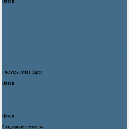
Назад
Безмасляные компрессоры низкого давления (воздуходувки)
Atlas Copco
Безмасляные винтовые компрессоры Atlas Copco серии ZT / ZR
75–750
Безмасляные винтовые компрессоры с впрыском воды в камеру
сжатия AQ
Безмасляные воздушные компрессоры Atlas Copco ZE / ZA 30 -
522
Безмасляные зубчатые компрессоры Atlas Copco серии ZT / ZR
15–55
Безмасляные центробежные компрессоры Atlas Copco ZH 355 -
900
Фильтры Atlas Copco
Назад
Фильтры Atlas Copco
Воздушные и масляные фильтры Atlas Copco
Магистральные фильтры Atlas Copco
Компрессорное оборудование Atlas Copco
Назад
Компрессорное оборудование Atlas Copco
Воздушные ресиверы