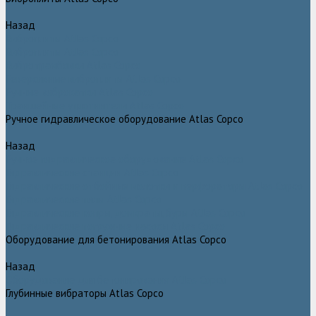
Назад
Виброплиты Atlas Copco
Виброплиты Atlas Copco
Вибротрамбовки Atlas Copco
Реверсивные виброплиты Atlas Copco
Ручные виброкатки Atlas Copco
Траншейные уплотнители Atlas Copco
Ручное гидравлическое оборудование Atlas Copco
Назад
Ручное гидравлическое оборудование Atlas Copco
Гидравлические станции Atlas Copco
Гидравлические отбойные молотки и перфораторы Atlas Copco
Гидравлические пилы Atlas Copco
Гидравлические копры, домкраты, буры Atlas Copco
Гидравлические погружные насосы Atlas Copco
Оборудование для бетонирования Atlas Copco
Назад
Оборудование для бетонирования Atlas Copco
Глубинные вибраторы Atlas Copco