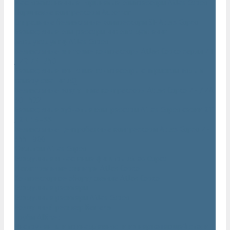
Маслозаполненные поршневые компрессоры Atlas Copco
Поршневые компрессоры Automan
Спиральные безмасляные компрессоры SF Atlas Copco
Безмасляные компрессоры низкого давления
(воздуходувки) Atlas Copco
Безмасляные винтовые компрессоры Atlas Copco серии ZT
/ ZR 75–750
Безмасляные винтовые компрессоры с впрыском воды в
камеру сжатия AQ
Безмасляные воздушные компрессоры Atlas Copco ZE / ZA
30 - 522
Безмасляные зубчатые компрессоры Atlas Copco серии ZT
/ ZR 15–55
Безмасляные центробежные компрессоры Atlas Copco ZH
355 - 900
Фильтры Atlas Copco
Воздушные и масляные фильтры Atlas Copco
Магистральные фильтры Atlas Copco
Компрессорное оборудование Atlas Copco
Воздушные ресиверы
Воздушные ресиверы Atlas Copco
Воздушный ресивер Remeza
Трубы AIRnet
Инструменты и принадлежности из нержавеющей стали