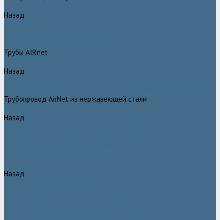
Назад
Воздушные ресиверы
Воздушные ресиверы Atlas Copco
Воздушный ресивер Remeza
Трубы AIRnet
Назад
Трубы AIRnet
Инструменты и принадлежности из нержавеющей стали AIRnet
Трубопровод AirNet из нержавеющей стали
Назад
Трубопровод AirNet из нержавеющей стали
Трубы AirNet из нержавеющей стали
Фитинги AirNet из нержавеющей стали
Генераторы азота Atlas Copco
Назад
Генераторы азота Atlas Copco
Генераторы азота Atlas Copco мембранного типа NGM и NGM
plus
Генераторы азота Atlas Copco серии NGP 10 - 115