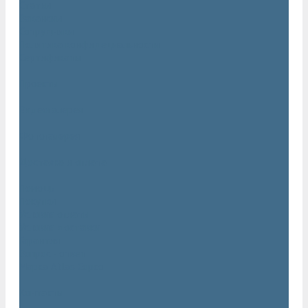
Статьи
Вакансии
Сотрудники
Политика конфидециальности
Сертификаты
Проекты
Видеогалерея
Фотогалерея
Доставка и оплата
Помощь
Покупки
Условия оплаты
Условия доставки
Гарантия
Вопрос - ответ
Марка Atlas Copco
Контакты