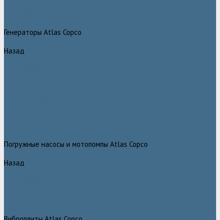
Дизельные передвижные воздушные компрессоры на шасси
Дополнительные принадлежности
Электрические передвижные воздушные компрессоры на шасси
Генераторы Atlas Copco
Назад
Генераторы Atlas Copco
Дизельные генераторы QIS
Дизельные генераторы QAS
Дизельные генераторы QES
Передвижные дизельные генераторы QAX
Дизельные генераторы QAC, QEC
Портативные генераторы серии QEP
Осветительные мачты
Дополнительные принадлежности к генераторам
Погружные насосы и мотопомпы Atlas Copco
Назад
Погружные насосы и мотопомпы Atlas Copco
Дизельные мотопомпы Atlas Copco
Насосы Atlas Copco для грязной воды
Центробежные пневматические насосы Atlas Copco
Шламовые насосы Atlas Copco
Виброплиты Atlas Copco