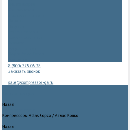
Видеогалерея
Фотогалерея
Доставка и оплата
Помощь
Покупки
Условия оплаты
Условия доставки
Гарантия
Вопрос - ответ
Марка Atlas Copco
Контакты
8 (800) 775 06 28
Заказать звонок
sale@compressor-ga.ru
Каталог товаров
Назад
Каталог товаров
Компрессоры Atlas Copco / Атлас Копко
Назад