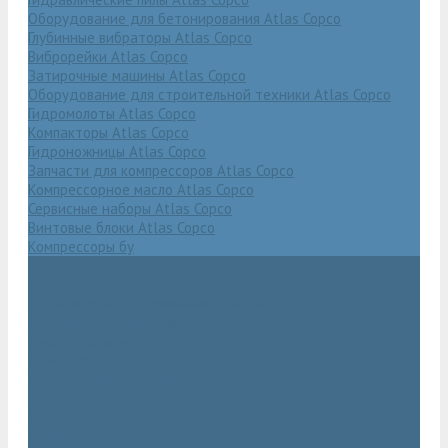
Оборудование для бетонирования Atlas Copco
Глубинные вибраторы Atlas Copco
Виброрейки Atlas Copco
Затирочные машины Atlas Copco
Оборудование для строительной техники Atlas Copco
Гидромолоты Atlas Copco
Компакторы Atlas Copco
Гидроножницы Atlas Copco
Запчасти для компрессоров Atlas Copco
Компрессорное масло Atlas Copco
Сервисные наборы Atlas Copco
Винтовые блоки Atlas Copco
Компрессоры бу
Услуги
Техническое обслуживание компрессоров
Монтаж компрессоров
Ремонт компрессоров
Пневмоаудит предприятий
Проектирование пневмосистем
Компания
Новости