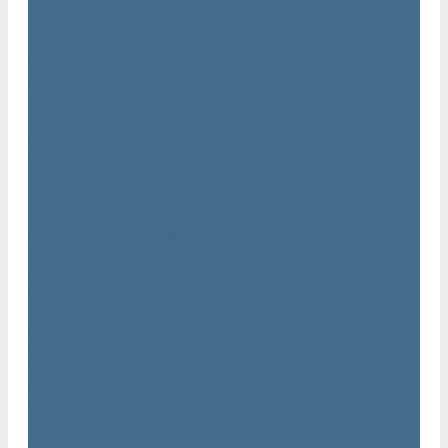
Двигатели Atlas Copco
Клапана Atlas Copco
Контроллер Atlas Copco
Мембраны для компрессоров Atlas Copco
Муфты Atlas Copco
Радиатор Atlas Copco
Ремкомплект Atlas Copco
Ремни Atlas Copco
Шланги Atlas Copco
Компрессоры бу
Услуги
Техническое обслуживание компрессоров
Монтаж компрессоров
Ремонт компрессоров
Пневмоаудит предприятий
Проектирование пневмосистем
Компания
Новости
Статьи
Вакансии
Сотрудники
Политика конфидециальности
Сертификаты
Проекты