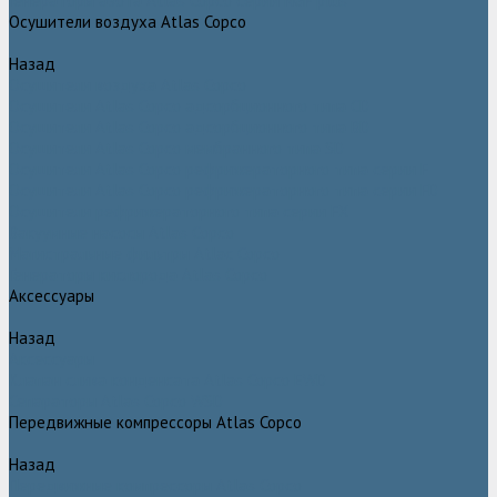
Генераторы азота Atlas Copco серии NGP plus
Осушители воздуха Atlas Copco
Назад
Осушители воздуха Atlas Copco
Осушители Atlas Copco адсорбционного типа CD
Осушители Atlas Copco адсорбционного типа BD
Осушители Atlas Copco мембранного типа SD
Осушители Atlas Copco рефрижераторного типа серии F
Осушители Atlas Copco рефрижераторного типа серии FD
Осушители рефрижераторного типа серии FX
Вакуумные насосы Atlas Copco
Магистральные фильтры Atlac Copco
Генераторы кислорода Atlas Copco
Аксессуары
Назад
Аксессуары
Клапан слива конденсата Atlas Copco EWD
Сепараторы Atlas Copco WSD
Передвижные компрессоры Atlas Copco
Назад
Передвижные компрессоры Atlas Copco