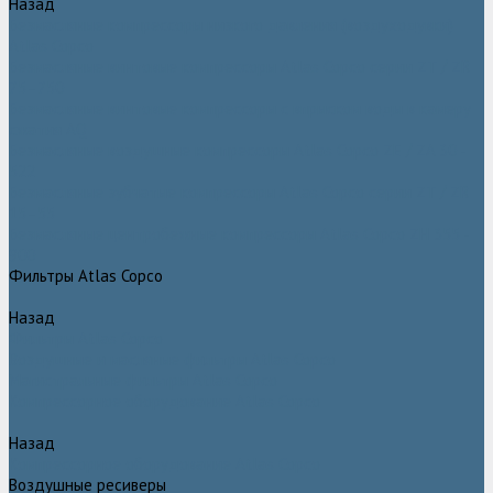
Назад
Безмасляные компрессоры низкого давления (воздуходувки)
Atlas Copco
Безмасляные винтовые компрессоры Atlas Copco серии ZT / ZR
75–750
Безмасляные винтовые компрессоры с впрыском воды в камеру
сжатия AQ
Безмасляные воздушные компрессоры Atlas Copco ZE / ZA 30 -
522
Безмасляные зубчатые компрессоры Atlas Copco серии ZT / ZR
15–55
Безмасляные центробежные компрессоры Atlas Copco ZH 355 -
900
Фильтры Atlas Copco
Назад
Фильтры Atlas Copco
Воздушные и масляные фильтры Atlas Copco
Магистральные фильтры Atlas Copco
Компрессорное оборудование Atlas Copco
Назад
Компрессорное оборудование Atlas Copco
Воздушные ресиверы