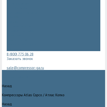
Видеогалерея
Фотогалерея
Доставка и оплата
Помощь
Покупки
Условия оплаты
Условия доставки
Гарантия
Вопрос - ответ
Марка Atlas Copco
Контакты
8 (800) 775 06 28
Заказать звонок
sale@compressor-ga.ru
Каталог товаров
Назад
Каталог товаров
Компрессоры Atlas Copco / Атлас Копко
Назад