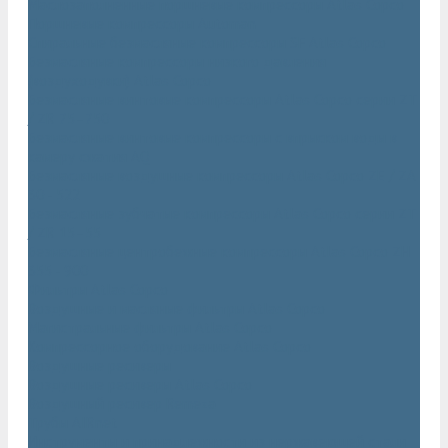
Маслозаполненные поршневые компрессоры Atlas Copco
Поршневые компрессоры Automan
Спиральные безмасляные компрессоры SF Atlas Copco
Безмасляные компрессоры низкого давления
(воздуходувки) Atlas Copco
Безмасляные винтовые компрессоры Atlas Copco серии ZT
/ ZR 75–750
Безмасляные винтовые компрессоры с впрыском воды в
камеру сжатия AQ
Безмасляные воздушные компрессоры Atlas Copco ZE / ZA
30 - 522
Безмасляные зубчатые компрессоры Atlas Copco серии ZT
/ ZR 15–55
Безмасляные центробежные компрессоры Atlas Copco ZH
355 - 900
Фильтры Atlas Copco
Воздушные и масляные фильтры Atlas Copco
Магистральные фильтры Atlas Copco
Компрессорное оборудование Atlas Copco
Воздушные ресиверы
Воздушные ресиверы Atlas Copco
Воздушный ресивер Remeza
Трубы AIRnet
Инструменты и принадлежности из нержавеющей стали