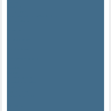
Статьи
Вакансии
Сотрудники
Политика конфидециальности
Сертификаты
Проекты
Видеогалерея
Фотогалерея
Доставка и оплата
Помощь
Покупки
Условия оплаты
Условия доставки
Гарантия
Вопрос - ответ
Марка Atlas Copco
Контакты