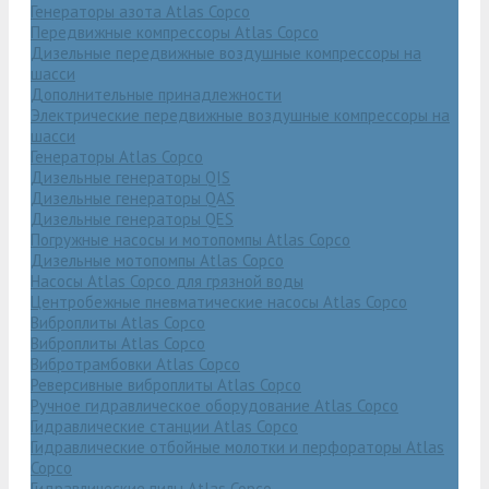
Генераторы азота Atlas Copco
Передвижные компрессоры Atlas Copco
Дизельные передвижные воздушные компрессоры на
шасси
Дополнительные принадлежности
Электрические передвижные воздушные компрессоры на
шасси
Генераторы Atlas Copco
Дизельные генераторы QIS
Дизельные генераторы QAS
Дизельные генераторы QES
Погружные насосы и мотопомпы Atlas Copco
Дизельные мотопомпы Atlas Copco
Насосы Atlas Copco для грязной воды
Центробежные пневматические насосы Atlas Copco
Виброплиты Atlas Copco
Виброплиты Atlas Copco
Вибротрамбовки Atlas Copco
Реверсивные виброплиты Atlas Copco
Ручное гидравлическое оборудование Atlas Copco
Гидравлические станции Atlas Copco
Гидравлические отбойные молотки и перфораторы Atlas
Copco
Гидравлические пилы Atlas Copco