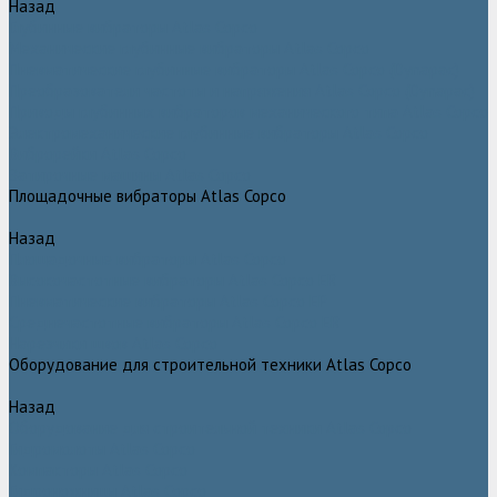
Назад
Глубинные вибраторы Atlas Copco
Механические глубинные вибраторы Atlas Copco
Пневматические глубинные вибраторы Atlas Copco (Dynapac)
Преобразователи частоты и напряжения Atlas Copco (Dynapac)
Приводы глубинных вибраторов механического типа Atlas Copco
Электромеханические глубинные вибраторы Atlas Copco
Виброрейки Atlas Copco
Затирочные машины Atlas Copco
Площадочные вибраторы Atlas Copco
Назад
Площадочные вибраторы Atlas Copco
Высокочастотные вибраторы Atlas Copco ER
Пневматические вибраторы Atlas Copco EP
Среднечастотные вибраторы Atlas Copco ER
Нарезчики швов Atlas Copco
Оборудование для строительной техники Atlas Copco
Назад
Оборудование для строительной техники Atlas Copco
Гидромолоты Atlas Copco
Компакторы Atlas Copco
Гидроножницы Atlas Copco