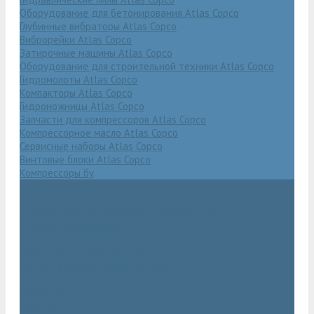
Оборудование для бетонирования Atlas Copco
Глубинные вибраторы Atlas Copco
Виброрейки Atlas Copco
Затирочные машины Atlas Copco
Оборудование для строительной техники Atlas Copco
Гидромолоты Atlas Copco
Компакторы Atlas Copco
Гидроножницы Atlas Copco
Запчасти для компрессоров Atlas Copco
Компрессорное масло Atlas Copco
Сервисные наборы Atlas Copco
Винтовые блоки Atlas Copco
Компрессоры бу
Услуги
Техническое обслуживание компрессоров
Монтаж компрессоров
Ремонт компрессоров
Пневмоаудит предприятий
Проектирование пневмосистем
Компания
Новости