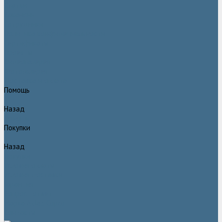
Статьи
Вакансии
Сотрудники
Политика конфидециальности
Сертификаты
Проекты
Видеогалерея
Фотогалерея
Доставка и оплата
Помощь
Назад
Помощь
Покупки
Назад
Покупки
Условия оплаты
Условия доставки
Гарантия
Вопрос - ответ
Марка Atlas Copco
Контакты