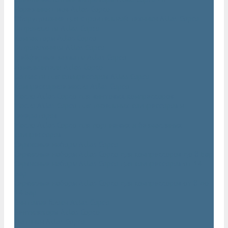
Нарезчики швов Atlas Copco
Оборудование для строительной техники Atlas Copco
Гидромолоты Atlas Copco
Компакторы Atlas Copco
Гидроножницы Atlas Copco
Грейферные захваты Atlas Copco
Измельчители Atlas Copco
Запчасти для компрессоров Atlas Copco
Компрессорное масло Atlas Copco
Масло Atlas Copco для винтовых компрессоров
Масло Atlas Copco для дизельных компрессоров и
генераторов
Масло Atlas Copco для поршневых и безмасляных
компрессоров
Сервисные наборы Atlas Copco
Сервисные наборы Atlas Copco для компрессоров до 8 Бар
Сервисные наборы Atlas Copco для компрессоров от 14
Бар
Сервисные наборы Atlas Copco для компрессоров от 8 до
14 Бар
Винтовые блоки Atlas Copco
Вентиляторы Atlas Copco
Датчики Atlas Copco