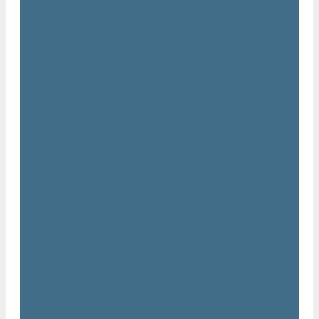
AIRnet
Трубопровод AirNet из нержавеющей стали
Трубы AirNet из нержавеющей стали
Фитинги AirNet из нержавеющей стали
Генераторы азота Atlas Copco
Генераторы азота Atlas Copco мембранного типа NGM и
NGM plus
Генераторы азота Atlas Copco серии NGP 10 - 115
Генераторы азота Atlas Copco серии NGP plus
Осушители воздуха Atlas Copco
Осушители Atlas Copco адсорбционного типа CD
Осушители Atlas Copco адсорбционного типа BD
Осушители Atlas Copco мембранного типа SD
Осушители Atlas Copco рефрижераторного типа серии F
Осушители Atlas Copco рефрижераторного типа серии FD
Осушители рефрижераторного типа серии FX
Вакуумные насосы Atlas Copco
Магистральные фильтры Atlac Copco
Генераторы кислорода Atlas Copco
Аксессуары
Клапан слива конденсата Atlas Copco EWD
Сепараторы Atlas Copco WSD
Передвижные компрессоры Atlas Copco