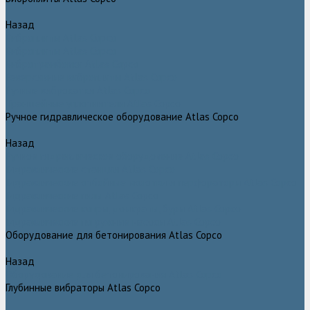
Назад
Виброплиты Atlas Copco
Виброплиты Atlas Copco
Вибротрамбовки Atlas Copco
Реверсивные виброплиты Atlas Copco
Ручные виброкатки Atlas Copco
Траншейные уплотнители Atlas Copco
Ручное гидравлическое оборудование Atlas Copco
Назад
Ручное гидравлическое оборудование Atlas Copco
Гидравлические станции Atlas Copco
Гидравлические отбойные молотки и перфораторы Atlas Copco
Гидравлические пилы Atlas Copco
Гидравлические копры, домкраты, буры Atlas Copco
Гидравлические погружные насосы Atlas Copco
Оборудование для бетонирования Atlas Copco
Назад
Оборудование для бетонирования Atlas Copco
Глубинные вибраторы Atlas Copco