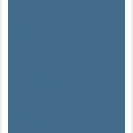
Двигатели Atlas Copco
Клапана Atlas Copco
Контроллер Atlas Copco
Мембраны для компрессоров Atlas Copco
Муфты Atlas Copco
Радиатор Atlas Copco
Ремкомплект Atlas Copco
Ремни Atlas Copco
Шланги Atlas Copco
Компрессоры бу
Услуги
Техническое обслуживание компрессоров
Монтаж компрессоров
Ремонт компрессоров
Пневмоаудит предприятий
Проектирование пневмосистем
Компания
Новости
Статьи
Вакансии
Сотрудники
Политика конфидециальности
Сертификаты
Проекты