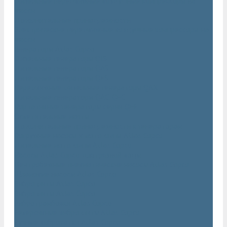
Дизельные передвижные воздушные компрессоры на
шасси
Дополнительные принадлежности
Электрические передвижные воздушные компрессоры на
шасси
Генераторы Atlas Copco
Дизельные генераторы QIS
Дизельные генераторы QAS
Дизельные генераторы QES
Передвижные дизельные генераторы QAX
Дизельные генераторы QAC, QEC
Портативные генераторы серии QEP
Осветительные мачты
Дополнительные принадлежности к генераторам
Погружные насосы и мотопомпы Atlas Copco
Дизельные мотопомпы Atlas Copco
Насосы Atlas Copco для грязной воды
Центробежные пневматические насосы Atlas Copco
Шламовые насосы Atlas Copco
Виброплиты Atlas Copco
Виброплиты Atlas Copco
Вибротрамбовки Atlas Copco
Реверсивные виброплиты Atlas Copco
Ручные виброкатки Atlas Copco