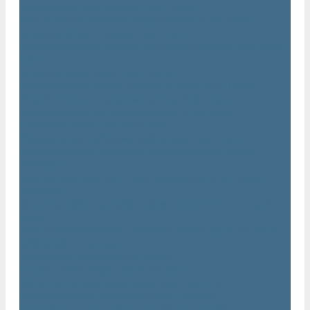
Траншейные уплотнители Atlas Copco
Ручное гидравлическое оборудование Atlas Copco
Гидравлические станции Atlas Copco
Гидравлические отбойные молотки и перфораторы Atlas
Copco
Гидравлические пилы Atlas Copco
Гидравлические копры, домкраты, буры Atlas Copco
Гидравлические погружные насосы Atlas Copco
Оборудование для бетонирования Atlas Copco
Глубинные вибраторы Atlas Copco
Механические глубинные вибраторы Atlas Copco
Пневматические глубинные вибраторы Atlas Copco
(Dynapac)
Преобразователи частоты и напряжения Atlas Copco
(Dynapac)
Приводы глубинных вибраторов механического типа Atlas
Copco
Электромеханические глубинные вибраторы Atlas Copco
Виброрейки Atlas Copco
Затирочные машины Atlas Copco
Площадочные вибраторы Atlas Copco
Высокочастотные вибраторы Atlas Copco ER
Пневматические вибраторы Atlas Copco EP
Среднечастотные вибраторы Atlas Copco ER