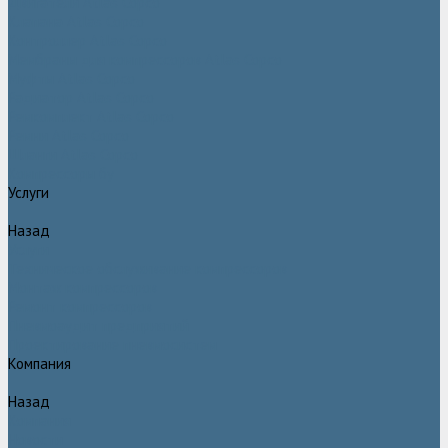
Двигатели Atlas Copco
Клапана Atlas Copco
Контроллер Atlas Copco
Мембраны для компрессоров Atlas Copco
Муфты Atlas Copco
Радиатор Atlas Copco
Ремкомплект Atlas Copco
Ремни Atlas Copco
Шланги Atlas Copco
Компрессоры бу
Услуги
Назад
Услуги
Техническое обслуживание компрессоров
Монтаж компрессоров
Ремонт компрессоров
Пневмоаудит предприятий
Проектирование пневмосистем
Компания
Назад
Компания
Новости