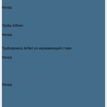
Назад
Воздушные ресиверы
Воздушные ресиверы Atlas Copco
Воздушный ресивер Remeza
Трубы AIRnet
Назад
Трубы AIRnet
Инструменты и принадлежности из нержавеющей стали AIRnet
Трубопровод AirNet из нержавеющей стали
Назад
Трубопровод AirNet из нержавеющей стали
Трубы AirNet из нержавеющей стали
Фитинги AirNet из нержавеющей стали
Генераторы азота Atlas Copco
Назад
Генераторы азота Atlas Copco
Генераторы азота Atlas Copco мембранного типа NGM и NGM
plus
Генераторы азота Atlas Copco серии NGP 10 - 115