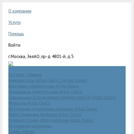
О компании
Услуги
Помощь
Войти
г.Москва, ЗелАО, пр-д 4801-й, д.5
Каталог товаров
Компрессоры Atlas Copco / Атлас Копко
Винтовые компрессоры Atlas Copco
Поршневые компрессоры Atlas Copco
Спиральные безмасляные компрессоры SF Atlas Copco
Фильтры Atlas Copco
Воздушные и масляные фильтры Atlas Copco
Магистральные фильтры Atlas Copco
Компрессорное оборудование Atlas Copco
Воздушные ресиверы
Трубы AIRnet