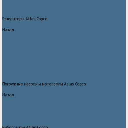
Дизельные передвижные воздушные компрессоры на шасси
Дополнительные принадлежности
Электрические передвижные воздушные компрессоры на шасси
Генераторы Atlas Copco
Назад
Генераторы Atlas Copco
Дизельные генераторы QIS
Дизельные генераторы QAS
Дизельные генераторы QES
Передвижные дизельные генераторы QAX
Дизельные генераторы QAC, QEC
Портативные генераторы серии QEP
Осветительные мачты
Дополнительные принадлежности к генераторам
Погружные насосы и мотопомпы Atlas Copco
Назад
Погружные насосы и мотопомпы Atlas Copco
Дизельные мотопомпы Atlas Copco
Насосы Atlas Copco для грязной воды
Центробежные пневматические насосы Atlas Copco
Шламовые насосы Atlas Copco
Виброплиты Atlas Copco