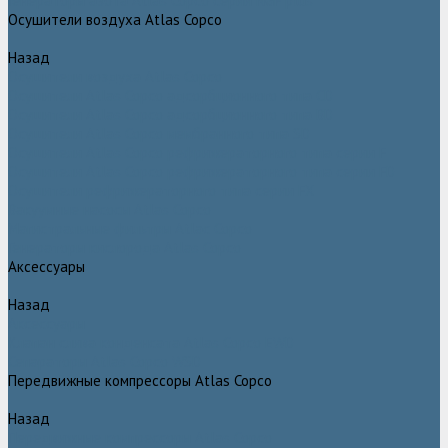
Генераторы азота Atlas Copco серии NGP plus
Осушители воздуха Atlas Copco
Назад
Осушители воздуха Atlas Copco
Осушители Atlas Copco адсорбционного типа CD
Осушители Atlas Copco адсорбционного типа BD
Осушители Atlas Copco мембранного типа SD
Осушители Atlas Copco рефрижераторного типа серии F
Осушители Atlas Copco рефрижераторного типа серии FD
Осушители рефрижераторного типа серии FX
Вакуумные насосы Atlas Copco
Магистральные фильтры Atlac Copco
Генераторы кислорода Atlas Copco
Аксессуары
Назад
Аксессуары
Клапан слива конденсата Atlas Copco EWD
Сепараторы Atlas Copco WSD
Передвижные компрессоры Atlas Copco
Назад
Передвижные компрессоры Atlas Copco