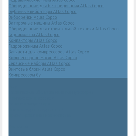
Оборудование для бетонирования Atlas Copco
Глубинные вибраторы Atlas Copco
Виброрейки Atlas Copco
Затирочные машины Atlas Copco
Оборудование для строительной техники Atlas Copco
Гидромолоты Atlas Copco
Компакторы Atlas Copco
Гидроножницы Atlas Copco
Запчасти для компрессоров Atlas Copco
Компрессорное масло Atlas Copco
Сервисные наборы Atlas Copco
Винтовые блоки Atlas Copco
Компрессоры бу
Услуги
Техническое обслуживание компрессоров
Монтаж компрессоров
Ремонт компрессоров
Пневмоаудит предприятий
Проектирование пневмосистем
Компания
Новости