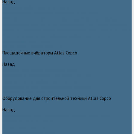
Назад
Глубинные вибраторы Atlas Copco
Механические глубинные вибраторы Atlas Copco
Пневматические глубинные вибраторы Atlas Copco (Dynapac)
Преобразователи частоты и напряжения Atlas Copco (Dynapac)
Приводы глубинных вибраторов механического типа Atlas Copco
Электромеханические глубинные вибраторы Atlas Copco
Виброрейки Atlas Copco
Затирочные машины Atlas Copco
Площадочные вибраторы Atlas Copco
Назад
Площадочные вибраторы Atlas Copco
Высокочастотные вибраторы Atlas Copco ER
Пневматические вибраторы Atlas Copco EP
Среднечастотные вибраторы Atlas Copco ER
Нарезчики швов Atlas Copco
Оборудование для строительной техники Atlas Copco
Назад
Оборудование для строительной техники Atlas Copco
Гидромолоты Atlas Copco
Компакторы Atlas Copco
Гидроножницы Atlas Copco