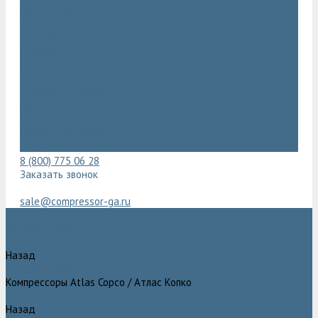
Видеогалерея
Фотогалерея
Доставка и оплата
Помощь
Покупки
Условия оплаты
Условия доставки
Гарантия
Вопрос - ответ
Марка Atlas Copco
Контакты
8 (800) 775 06 28
Заказать звонок
sale@compressor-ga.ru
Каталог товаров
Назад
Каталог товаров
Компрессоры Atlas Copco / Атлас Копко
Назад