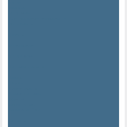
Статьи
Вакансии
Сотрудники
Политика конфидециальности
Сертификаты
Проекты
Видеогалерея
Фотогалерея
Доставка и оплата
Помощь
Покупки
Условия оплаты
Условия доставки
Гарантия
Вопрос - ответ
Марка Atlas Copco
Контакты