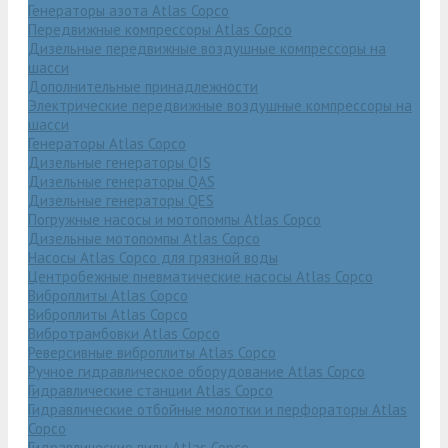
Генераторы азота Atlas Copco
Передвижные компрессоры Atlas Copco
Дизельные передвижные воздушные компрессоры на
шасси
Дополнительные принадлежности
Электрические передвижные воздушные компрессоры на
шасси
Генераторы Atlas Copco
Дизельные генераторы QIS
Дизельные генераторы QAS
Дизельные генераторы QES
Погружные насосы и мотопомпы Atlas Copco
Дизельные мотопомпы Atlas Copco
Насосы Atlas Copco для грязной воды
Центробежные пневматические насосы Atlas Copco
Виброплиты Atlas Copco
Виброплиты Atlas Copco
Вибротрамбовки Atlas Copco
Реверсивные виброплиты Atlas Copco
Ручное гидравлическое оборудование Atlas Copco
Гидравлические станции Atlas Copco
Гидравлические отбойные молотки и перфораторы Atlas
Copco
Гидравлические пилы Atlas Copco