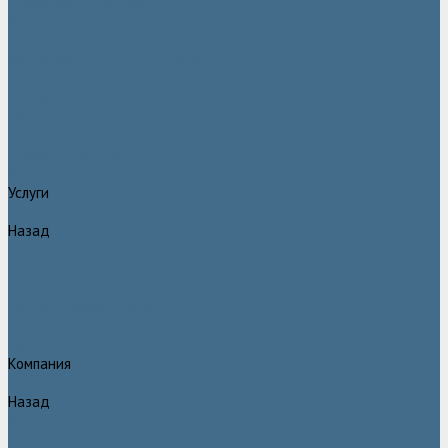
Двигатели Atlas Copco
Клапана Atlas Copco
Контроллер Atlas Copco
Мембраны для компрессоров Atlas Copco
Муфты Atlas Copco
Радиатор Atlas Copco
Ремкомплект Atlas Copco
Ремни Atlas Copco
Шланги Atlas Copco
Компрессоры бу
Услуги
Назад
Услуги
Техническое обслуживание компрессоров
Монтаж компрессоров
Ремонт компрессоров
Пневмоаудит предприятий
Проектирование пневмосистем
Компания
Назад
Компания
Новости