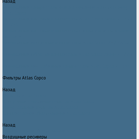
Назад
Безмасляные компрессоры низкого давления (воздуходувки)
Atlas Copco
Безмасляные винтовые компрессоры Atlas Copco серии ZT / ZR
75–750
Безмасляные винтовые компрессоры с впрыском воды в камеру
сжатия AQ
Безмасляные воздушные компрессоры Atlas Copco ZE / ZA 30 -
522
Безмасляные зубчатые компрессоры Atlas Copco серии ZT / ZR
15–55
Безмасляные центробежные компрессоры Atlas Copco ZH 355 -
900
Фильтры Atlas Copco
Назад
Фильтры Atlas Copco
Воздушные и масляные фильтры Atlas Copco
Магистральные фильтры Atlas Copco
Компрессорное оборудование Atlas Copco
Назад
Компрессорное оборудование Atlas Copco
Воздушные ресиверы