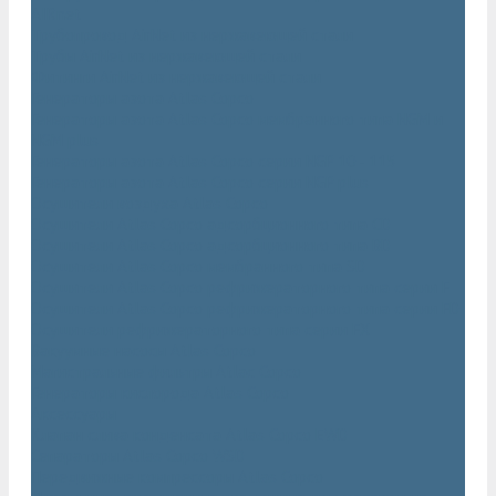
AIRnet
Трубопровод AirNet из нержавеющей стали
Трубы AirNet из нержавеющей стали
Фитинги AirNet из нержавеющей стали
Генераторы азота Atlas Copco
Генераторы азота Atlas Copco мембранного типа NGM и
NGM plus
Генераторы азота Atlas Copco серии NGP 10 - 115
Генераторы азота Atlas Copco серии NGP plus
Осушители воздуха Atlas Copco
Осушители Atlas Copco адсорбционного типа CD
Осушители Atlas Copco адсорбционного типа BD
Осушители Atlas Copco мембранного типа SD
Осушители Atlas Copco рефрижераторного типа серии F
Осушители Atlas Copco рефрижераторного типа серии FD
Осушители рефрижераторного типа серии FX
Вакуумные насосы Atlas Copco
Магистральные фильтры Atlac Copco
Генераторы кислорода Atlas Copco
Аксессуары
Клапан слива конденсата Atlas Copco EWD
Сепараторы Atlas Copco WSD
Передвижные компрессоры Atlas Copco