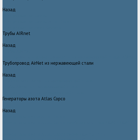
Назад
Воздушные ресиверы
Воздушные ресиверы Atlas Copco
Воздушный ресивер Remeza
Трубы AIRnet
Назад
Трубы AIRnet
Инструменты и принадлежности из нержавеющей стали AIRnet
Трубопровод AirNet из нержавеющей стали
Назад
Трубопровод AirNet из нержавеющей стали
Трубы AirNet из нержавеющей стали
Фитинги AirNet из нержавеющей стали
Генераторы азота Atlas Copco
Назад
Генераторы азота Atlas Copco
Генераторы азота Atlas Copco мембранного типа NGM и NGM
plus
Генераторы азота Atlas Copco серии NGP 10 - 115