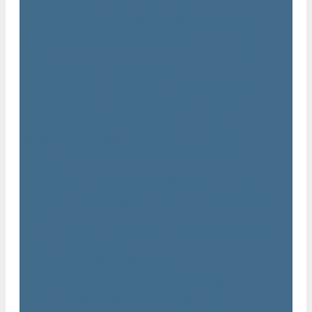
Траншейные уплотнители Atlas Copco
Ручное гидравлическое оборудование Atlas Copco
Гидравлические станции Atlas Copco
Гидравлические отбойные молотки и перфораторы Atlas
Copco
Гидравлические пилы Atlas Copco
Гидравлические копры, домкраты, буры Atlas Copco
Гидравлические погружные насосы Atlas Copco
Оборудование для бетонирования Atlas Copco
Глубинные вибраторы Atlas Copco
Механические глубинные вибраторы Atlas Copco
Пневматические глубинные вибраторы Atlas Copco
(Dynapac)
Преобразователи частоты и напряжения Atlas Copco
(Dynapac)
Приводы глубинных вибраторов механического типа Atlas
Copco
Электромеханические глубинные вибраторы Atlas Copco
Виброрейки Atlas Copco
Затирочные машины Atlas Copco
Площадочные вибраторы Atlas Copco
Высокочастотные вибраторы Atlas Copco ER
Пневматические вибраторы Atlas Copco EP
Среднечастотные вибраторы Atlas Copco ER