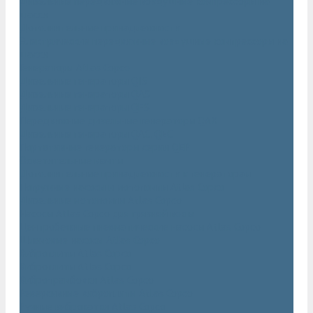
Дизельные передвижные воздушные компрессоры на
шасси
Дополнительные принадлежности
Электрические передвижные воздушные компрессоры на
шасси
Генераторы Atlas Copco
Дизельные генераторы QIS
Дизельные генераторы QAS
Дизельные генераторы QES
Передвижные дизельные генераторы QAX
Дизельные генераторы QAC, QEC
Портативные генераторы серии QEP
Осветительные мачты
Дополнительные принадлежности к генераторам
Погружные насосы и мотопомпы Atlas Copco
Дизельные мотопомпы Atlas Copco
Насосы Atlas Copco для грязной воды
Центробежные пневматические насосы Atlas Copco
Шламовые насосы Atlas Copco
Виброплиты Atlas Copco
Виброплиты Atlas Copco
Вибротрамбовки Atlas Copco
Реверсивные виброплиты Atlas Copco
Ручные виброкатки Atlas Copco