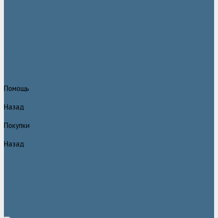
Статьи
Вакансии
Сотрудники
Политика конфидециальности
Сертификаты
Проекты
Видеогалерея
Фотогалерея
Доставка и оплата
Помощь
Назад
Помощь
Покупки
Назад
Покупки
Условия оплаты
Условия доставки
Гарантия
Вопрос - ответ
Марка Atlas Copco
Контакты