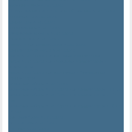
Нарезчики швов Atlas Copco
Оборудование для строительной техники Atlas Copco
Гидромолоты Atlas Copco
Компакторы Atlas Copco
Гидроножницы Atlas Copco
Грейферные захваты Atlas Copco
Измельчители Atlas Copco
Запчасти для компрессоров Atlas Copco
Компрессорное масло Atlas Copco
Масло Atlas Copco для винтовых компрессоров
Масло Atlas Copco для дизельных компрессоров и
генераторов
Масло Atlas Copco для поршневых и безмасляных
компрессоров
Сервисные наборы Atlas Copco
Сервисные наборы Atlas Copco для компрессоров до 8 Бар
Сервисные наборы Atlas Copco для компрессоров от 14
Бар
Сервисные наборы Atlas Copco для компрессоров от 8 до
14 Бар
Винтовые блоки Atlas Copco
Вентиляторы Atlas Copco
Датчики Atlas Copco