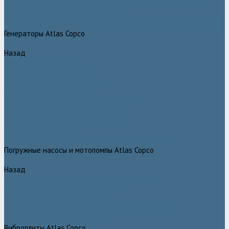
Дизельные передвижные воздушные компрессоры на шасси
Дополнительные принадлежности
Электрические передвижные воздушные компрессоры на шасси
Генераторы Atlas Copco
Назад
Генераторы Atlas Copco
Дизельные генераторы QIS
Дизельные генераторы QAS
Дизельные генераторы QES
Передвижные дизельные генераторы QAX
Дизельные генераторы QAC, QEC
Портативные генераторы серии QEP
Осветительные мачты
Дополнительные принадлежности к генераторам
Погружные насосы и мотопомпы Atlas Copco
Назад
Погружные насосы и мотопомпы Atlas Copco
Дизельные мотопомпы Atlas Copco
Насосы Atlas Copco для грязной воды
Центробежные пневматические насосы Atlas Copco
Шламовые насосы Atlas Copco
Виброплиты Atlas Copco