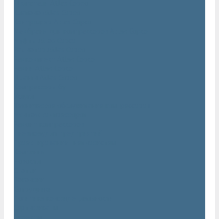
Двигатели Atlas Copco
Клапана Atlas Copco
Контроллер Atlas Copco
Мембраны для компрессоров Atlas Copco
Муфты Atlas Copco
Радиатор Atlas Copco
Ремкомплект Atlas Copco
Ремни Atlas Copco
Шланги Atlas Copco
Компрессоры бу
Услуги
Техническое обслуживание компрессоров
Монтаж компрессоров
Ремонт компрессоров
Пневмоаудит предприятий
Проектирование пневмосистем
Компания
Новости
Статьи
Вакансии
Сотрудники
Политика конфидециальности
Сертификаты
Проекты