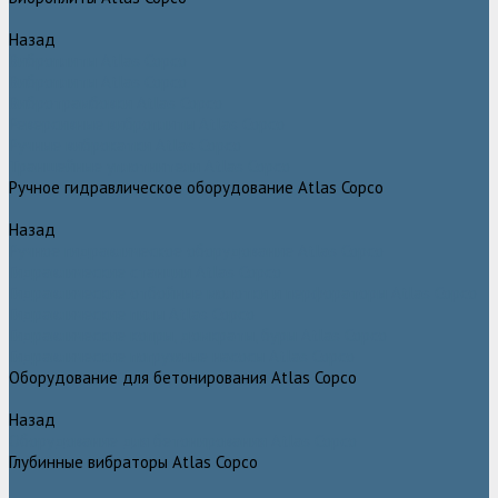
Назад
Виброплиты Atlas Copco
Виброплиты Atlas Copco
Вибротрамбовки Atlas Copco
Реверсивные виброплиты Atlas Copco
Ручные виброкатки Atlas Copco
Траншейные уплотнители Atlas Copco
Ручное гидравлическое оборудование Atlas Copco
Назад
Ручное гидравлическое оборудование Atlas Copco
Гидравлические станции Atlas Copco
Гидравлические отбойные молотки и перфораторы Atlas Copco
Гидравлические пилы Atlas Copco
Гидравлические копры, домкраты, буры Atlas Copco
Гидравлические погружные насосы Atlas Copco
Оборудование для бетонирования Atlas Copco
Назад
Оборудование для бетонирования Atlas Copco
Глубинные вибраторы Atlas Copco