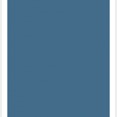
Маслозаполненные поршневые компрессоры Atlas Copco
Поршневые компрессоры Automan
Спиральные безмасляные компрессоры SF Atlas Copco
Безмасляные компрессоры низкого давления
(воздуходувки) Atlas Copco
Безмасляные винтовые компрессоры Atlas Copco серии ZT
/ ZR 75–750
Безмасляные винтовые компрессоры с впрыском воды в
камеру сжатия AQ
Безмасляные воздушные компрессоры Atlas Copco ZE / ZA
30 - 522
Безмасляные зубчатые компрессоры Atlas Copco серии ZT
/ ZR 15–55
Безмасляные центробежные компрессоры Atlas Copco ZH
355 - 900
Фильтры Atlas Copco
Воздушные и масляные фильтры Atlas Copco
Магистральные фильтры Atlas Copco
Компрессорное оборудование Atlas Copco
Воздушные ресиверы
Воздушные ресиверы Atlas Copco
Воздушный ресивер Remeza
Трубы AIRnet
Инструменты и принадлежности из нержавеющей стали