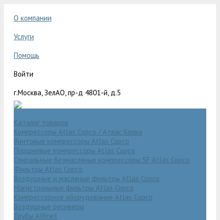
О компании
Услуги
Помощь
Войти
г.Москва, ЗелАО, пр-д 4801-й, д.5
Каталог товаров
Компрессоры Atlas Copco / Атлас Копко
Винтовые компрессоры Atlas Copco
Поршневые компрессоры Atlas Copco
Спиральные безмасляные компрессоры SF Atlas Copco
Фильтры Atlas Copco
Воздушные и масляные фильтры Atlas Copco
Магистральные фильтры Atlas Copco
Компрессорное оборудование Atlas Copco
Воздушные ресиверы
Трубы AIRnet