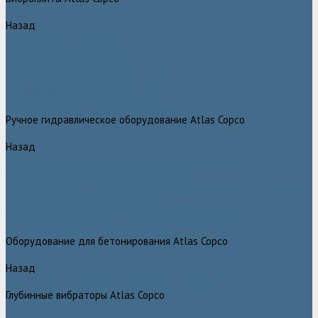
Назад
Виброплиты Atlas Copco
Виброплиты Atlas Copco
Вибротрамбовки Atlas Copco
Реверсивные виброплиты Atlas Copco
Ручные виброкатки Atlas Copco
Траншейные уплотнители Atlas Copco
Ручное гидравлическое оборудование Atlas Copco
Назад
Ручное гидравлическое оборудование Atlas Copco
Гидравлические станции Atlas Copco
Гидравлические отбойные молотки и перфораторы Atlas Copco
Гидравлические пилы Atlas Copco
Гидравлические копры, домкраты, буры Atlas Copco
Гидравлические погружные насосы Atlas Copco
Оборудование для бетонирования Atlas Copco
Назад
Оборудование для бетонирования Atlas Copco
Глубинные вибраторы Atlas Copco