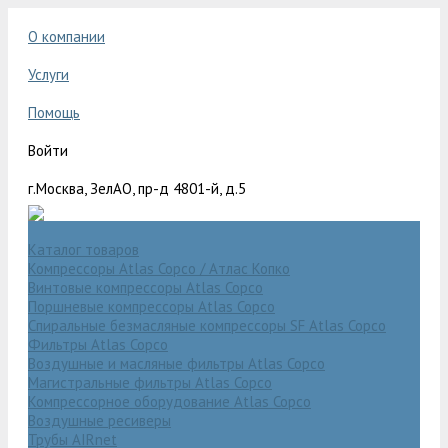
О компании
Услуги
Помощь
Войти
г.Москва, ЗелАО, пр-д 4801-й, д.5
Каталог товаров
Компрессоры Atlas Copco / Атлас Копко
Винтовые компрессоры Atlas Copco
Поршневые компрессоры Atlas Copco
Спиральные безмасляные компрессоры SF Atlas Copco
Фильтры Atlas Copco
Воздушные и масляные фильтры Atlas Copco
Магистральные фильтры Atlas Copco
Компрессорное оборудование Atlas Copco
Воздушные ресиверы
Трубы AIRnet