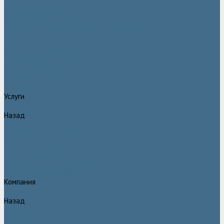
Двигатели Atlas Copco
Клапана Atlas Copco
Контроллер Atlas Copco
Мембраны для компрессоров Atlas Copco
Муфты Atlas Copco
Радиатор Atlas Copco
Ремкомплект Atlas Copco
Ремни Atlas Copco
Шланги Atlas Copco
Компрессоры бу
Услуги
Назад
Услуги
Техническое обслуживание компрессоров
Монтаж компрессоров
Ремонт компрессоров
Пневмоаудит предприятий
Проектирование пневмосистем
Компания
Назад
Компания
Новости