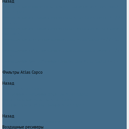
Назад
Безмасляные компрессоры низкого давления (воздуходувки)
Atlas Copco
Безмасляные винтовые компрессоры Atlas Copco серии ZT / ZR
75–750
Безмасляные винтовые компрессоры с впрыском воды в камеру
сжатия AQ
Безмасляные воздушные компрессоры Atlas Copco ZE / ZA 30 -
522
Безмасляные зубчатые компрессоры Atlas Copco серии ZT / ZR
15–55
Безмасляные центробежные компрессоры Atlas Copco ZH 355 -
900
Фильтры Atlas Copco
Назад
Фильтры Atlas Copco
Воздушные и масляные фильтры Atlas Copco
Магистральные фильтры Atlas Copco
Компрессорное оборудование Atlas Copco
Назад
Компрессорное оборудование Atlas Copco
Воздушные ресиверы