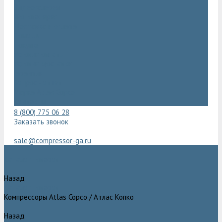
Видеогалерея
Фотогалерея
Доставка и оплата
Помощь
Покупки
Условия оплаты
Условия доставки
Гарантия
Вопрос - ответ
Марка Atlas Copco
Контакты
8 (800) 775 06 28
Заказать звонок
sale@compressor-ga.ru
Каталог товаров
Назад
Каталог товаров
Компрессоры Atlas Copco / Атлас Копко
Назад