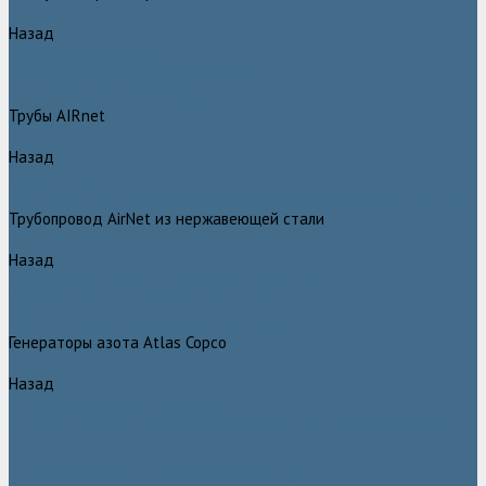
Назад
Воздушные ресиверы
Воздушные ресиверы Atlas Copco
Воздушный ресивер Remeza
Трубы AIRnet
Назад
Трубы AIRnet
Инструменты и принадлежности из нержавеющей стали AIRnet
Трубопровод AirNet из нержавеющей стали
Назад
Трубопровод AirNet из нержавеющей стали
Трубы AirNet из нержавеющей стали
Фитинги AirNet из нержавеющей стали
Генераторы азота Atlas Copco
Назад
Генераторы азота Atlas Copco
Генераторы азота Atlas Copco мембранного типа NGM и NGM
plus
Генераторы азота Atlas Copco серии NGP 10 - 115