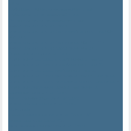
AIRnet
Трубопровод AirNet из нержавеющей стали
Трубы AirNet из нержавеющей стали
Фитинги AirNet из нержавеющей стали
Генераторы азота Atlas Copco
Генераторы азота Atlas Copco мембранного типа NGM и
NGM plus
Генераторы азота Atlas Copco серии NGP 10 - 115
Генераторы азота Atlas Copco серии NGP plus
Осушители воздуха Atlas Copco
Осушители Atlas Copco адсорбционного типа CD
Осушители Atlas Copco адсорбционного типа BD
Осушители Atlas Copco мембранного типа SD
Осушители Atlas Copco рефрижераторного типа серии F
Осушители Atlas Copco рефрижераторного типа серии FD
Осушители рефрижераторного типа серии FX
Вакуумные насосы Atlas Copco
Магистральные фильтры Atlac Copco
Генераторы кислорода Atlas Copco
Аксессуары
Клапан слива конденсата Atlas Copco EWD
Сепараторы Atlas Copco WSD
Передвижные компрессоры Atlas Copco