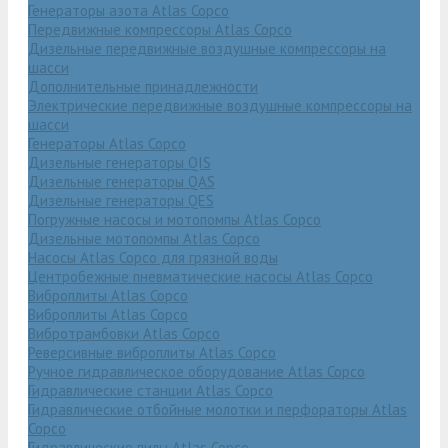
Генераторы азота Atlas Copco
Передвижные компрессоры Atlas Copco
Дизельные передвижные воздушные компрессоры на
шасси
Дополнительные принадлежности
Электрические передвижные воздушные компрессоры на
шасси
Генераторы Atlas Copco
Дизельные генераторы QIS
Дизельные генераторы QAS
Дизельные генераторы QES
Погружные насосы и мотопомпы Atlas Copco
Дизельные мотопомпы Atlas Copco
Насосы Atlas Copco для грязной воды
Центробежные пневматические насосы Atlas Copco
Виброплиты Atlas Copco
Виброплиты Atlas Copco
Вибротрамбовки Atlas Copco
Реверсивные виброплиты Atlas Copco
Ручное гидравлическое оборудование Atlas Copco
Гидравлические станции Atlas Copco
Гидравлические отбойные молотки и перфораторы Atlas
Copco
Гидравлические пилы Atlas Copco