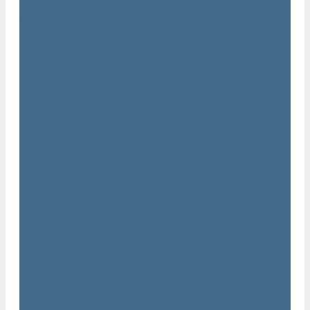
Траншейные уплотнители Atlas Copco
Ручное гидравлическое оборудование Atlas Copco
Гидравлические станции Atlas Copco
Гидравлические отбойные молотки и перфораторы Atlas
Copco
Гидравлические пилы Atlas Copco
Гидравлические копры, домкраты, буры Atlas Copco
Гидравлические погружные насосы Atlas Copco
Оборудование для бетонирования Atlas Copco
Глубинные вибраторы Atlas Copco
Механические глубинные вибраторы Atlas Copco
Пневматические глубинные вибраторы Atlas Copco
(Dynapac)
Преобразователи частоты и напряжения Atlas Copco
(Dynapac)
Приводы глубинных вибраторов механического типа Atlas
Copco
Электромеханические глубинные вибраторы Atlas Copco
Виброрейки Atlas Copco
Затирочные машины Atlas Copco
Площадочные вибраторы Atlas Copco
Высокочастотные вибраторы Atlas Copco ER
Пневматические вибраторы Atlas Copco EP
Среднечастотные вибраторы Atlas Copco ER