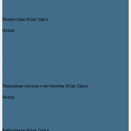
Дизельные передвижные воздушные компрессоры на шасси
Дополнительные принадлежности
Электрические передвижные воздушные компрессоры на шасси
Генераторы Atlas Copco
Назад
Генераторы Atlas Copco
Дизельные генераторы QIS
Дизельные генераторы QAS
Дизельные генераторы QES
Передвижные дизельные генераторы QAX
Дизельные генераторы QAC, QEC
Портативные генераторы серии QEP
Осветительные мачты
Дополнительные принадлежности к генераторам
Погружные насосы и мотопомпы Atlas Copco
Назад
Погружные насосы и мотопомпы Atlas Copco
Дизельные мотопомпы Atlas Copco
Насосы Atlas Copco для грязной воды
Центробежные пневматические насосы Atlas Copco
Шламовые насосы Atlas Copco
Виброплиты Atlas Copco