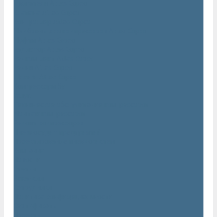
Двигатели Atlas Copco
Клапана Atlas Copco
Контроллер Atlas Copco
Мембраны для компрессоров Atlas Copco
Муфты Atlas Copco
Радиатор Atlas Copco
Ремкомплект Atlas Copco
Ремни Atlas Copco
Шланги Atlas Copco
Компрессоры бу
Услуги
Техническое обслуживание компрессоров
Монтаж компрессоров
Ремонт компрессоров
Пневмоаудит предприятий
Проектирование пневмосистем
Компания
Новости
Статьи
Вакансии
Сотрудники
Политика конфидециальности
Сертификаты
Проекты