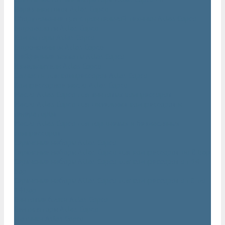
Нарезчики швов Atlas Copco
Оборудование для строительной техники Atlas Copco
Гидромолоты Atlas Copco
Компакторы Atlas Copco
Гидроножницы Atlas Copco
Грейферные захваты Atlas Copco
Измельчители Atlas Copco
Запчасти для компрессоров Atlas Copco
Компрессорное масло Atlas Copco
Масло Atlas Copco для винтовых компрессоров
Масло Atlas Copco для дизельных компрессоров и
генераторов
Масло Atlas Copco для поршневых и безмасляных
компрессоров
Сервисные наборы Atlas Copco
Сервисные наборы Atlas Copco для компрессоров до 8 Бар
Сервисные наборы Atlas Copco для компрессоров от 14
Бар
Сервисные наборы Atlas Copco для компрессоров от 8 до
14 Бар
Винтовые блоки Atlas Copco
Вентиляторы Atlas Copco
Датчики Atlas Copco