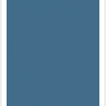
Маслозаполненные поршневые компрессоры Atlas Copco
Поршневые компрессоры Automan
Спиральные безмасляные компрессоры SF Atlas Copco
Безмасляные компрессоры низкого давления
(воздуходувки) Atlas Copco
Безмасляные винтовые компрессоры Atlas Copco серии ZT
/ ZR 75–750
Безмасляные винтовые компрессоры с впрыском воды в
камеру сжатия AQ
Безмасляные воздушные компрессоры Atlas Copco ZE / ZA
30 - 522
Безмасляные зубчатые компрессоры Atlas Copco серии ZT
/ ZR 15–55
Безмасляные центробежные компрессоры Atlas Copco ZH
355 - 900
Фильтры Atlas Copco
Воздушные и масляные фильтры Atlas Copco
Магистральные фильтры Atlas Copco
Компрессорное оборудование Atlas Copco
Воздушные ресиверы
Воздушные ресиверы Atlas Copco
Воздушный ресивер Remeza
Трубы AIRnet
Инструменты и принадлежности из нержавеющей стали