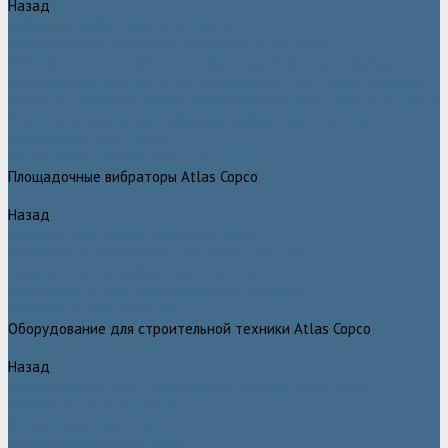
Назад
Глубинные вибраторы Atlas Copco
Механические глубинные вибраторы Atlas Copco
Пневматические глубинные вибраторы Atlas Copco (Dynapac)
Преобразователи частоты и напряжения Atlas Copco (Dynapac)
Приводы глубинных вибраторов механического типа Atlas Copco
Электромеханические глубинные вибраторы Atlas Copco
Виброрейки Atlas Copco
Затирочные машины Atlas Copco
Площадочные вибраторы Atlas Copco
Назад
Площадочные вибраторы Atlas Copco
Высокочастотные вибраторы Atlas Copco ER
Пневматические вибраторы Atlas Copco EP
Среднечастотные вибраторы Atlas Copco ER
Нарезчики швов Atlas Copco
Оборудование для строительной техники Atlas Copco
Назад
Оборудование для строительной техники Atlas Copco
Гидромолоты Atlas Copco
Компакторы Atlas Copco
Гидроножницы Atlas Copco