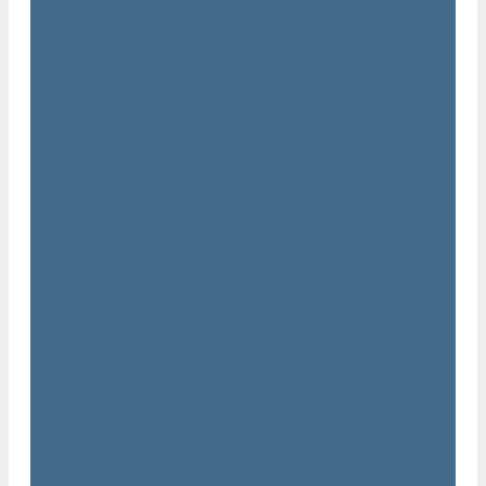
Статьи
Вакансии
Сотрудники
Политика конфидециальности
Сертификаты
Проекты
Видеогалерея
Фотогалерея
Доставка и оплата
Помощь
Покупки
Условия оплаты
Условия доставки
Гарантия
Вопрос - ответ
Марка Atlas Copco
Контакты