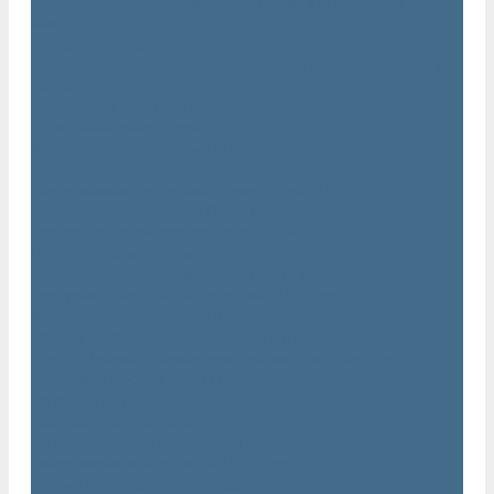
Дизельные передвижные воздушные компрессоры на
шасси
Дополнительные принадлежности
Электрические передвижные воздушные компрессоры на
шасси
Генераторы Atlas Copco
Дизельные генераторы QIS
Дизельные генераторы QAS
Дизельные генераторы QES
Передвижные дизельные генераторы QAX
Дизельные генераторы QAC, QEC
Портативные генераторы серии QEP
Осветительные мачты
Дополнительные принадлежности к генераторам
Погружные насосы и мотопомпы Atlas Copco
Дизельные мотопомпы Atlas Copco
Насосы Atlas Copco для грязной воды
Центробежные пневматические насосы Atlas Copco
Шламовые насосы Atlas Copco
Виброплиты Atlas Copco
Виброплиты Atlas Copco
Вибротрамбовки Atlas Copco
Реверсивные виброплиты Atlas Copco
Ручные виброкатки Atlas Copco