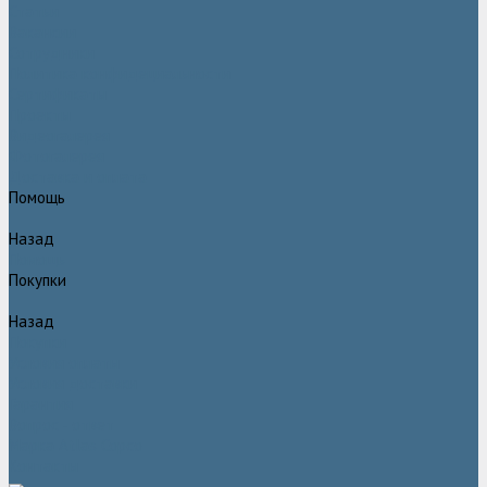
Статьи
Вакансии
Сотрудники
Политика конфидециальности
Сертификаты
Проекты
Видеогалерея
Фотогалерея
Доставка и оплата
Помощь
Назад
Помощь
Покупки
Назад
Покупки
Условия оплаты
Условия доставки
Гарантия
Вопрос - ответ
Марка Atlas Copco
Контакты