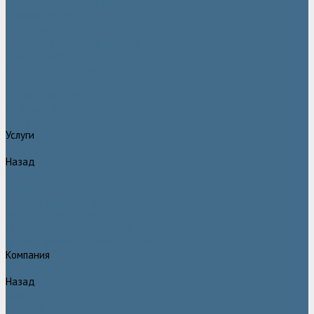
Двигатели Atlas Copco
Клапана Atlas Copco
Контроллер Atlas Copco
Мембраны для компрессоров Atlas Copco
Муфты Atlas Copco
Радиатор Atlas Copco
Ремкомплект Atlas Copco
Ремни Atlas Copco
Шланги Atlas Copco
Компрессоры бу
Услуги
Назад
Услуги
Техническое обслуживание компрессоров
Монтаж компрессоров
Ремонт компрессоров
Пневмоаудит предприятий
Проектирование пневмосистем
Компания
Назад
Компания
Новости