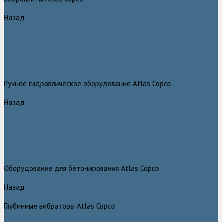
Назад
Виброплиты Atlas Copco
Виброплиты Atlas Copco
Вибротрамбовки Atlas Copco
Реверсивные виброплиты Atlas Copco
Ручные виброкатки Atlas Copco
Траншейные уплотнители Atlas Copco
Ручное гидравлическое оборудование Atlas Copco
Назад
Ручное гидравлическое оборудование Atlas Copco
Гидравлические станции Atlas Copco
Гидравлические отбойные молотки и перфораторы Atlas Copco
Гидравлические пилы Atlas Copco
Гидравлические копры, домкраты, буры Atlas Copco
Гидравлические погружные насосы Atlas Copco
Оборудование для бетонирования Atlas Copco
Назад
Оборудование для бетонирования Atlas Copco
Глубинные вибраторы Atlas Copco