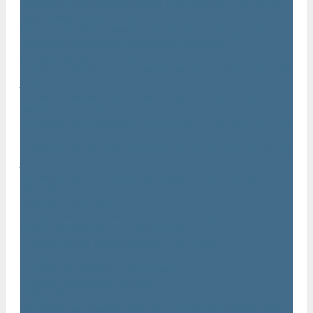
Маслозаполненные поршневые компрессоры Atlas Copco
Поршневые компрессоры Automan
Спиральные безмасляные компрессоры SF Atlas Copco
Безмасляные компрессоры низкого давления
(воздуходувки) Atlas Copco
Безмасляные винтовые компрессоры Atlas Copco серии ZT
/ ZR 75–750
Безмасляные винтовые компрессоры с впрыском воды в
камеру сжатия AQ
Безмасляные воздушные компрессоры Atlas Copco ZE / ZA
30 - 522
Безмасляные зубчатые компрессоры Atlas Copco серии ZT
/ ZR 15–55
Безмасляные центробежные компрессоры Atlas Copco ZH
355 - 900
Фильтры Atlas Copco
Воздушные и масляные фильтры Atlas Copco
Магистральные фильтры Atlas Copco
Компрессорное оборудование Atlas Copco
Воздушные ресиверы
Воздушные ресиверы Atlas Copco
Воздушный ресивер Remeza
Трубы AIRnet
Инструменты и принадлежности из нержавеющей стали