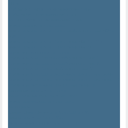
AIRnet
Трубопровод AirNet из нержавеющей стали
Трубы AirNet из нержавеющей стали
Фитинги AirNet из нержавеющей стали
Генераторы азота Atlas Copco
Генераторы азота Atlas Copco мембранного типа NGM и
NGM plus
Генераторы азота Atlas Copco серии NGP 10 - 115
Генераторы азота Atlas Copco серии NGP plus
Осушители воздуха Atlas Copco
Осушители Atlas Copco адсорбционного типа CD
Осушители Atlas Copco адсорбционного типа BD
Осушители Atlas Copco мембранного типа SD
Осушители Atlas Copco рефрижераторного типа серии F
Осушители Atlas Copco рефрижераторного типа серии FD
Осушители рефрижераторного типа серии FX
Вакуумные насосы Atlas Copco
Магистральные фильтры Atlac Copco
Генераторы кислорода Atlas Copco
Аксессуары
Клапан слива конденсата Atlas Copco EWD
Сепараторы Atlas Copco WSD
Передвижные компрессоры Atlas Copco