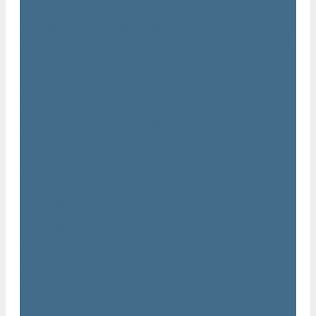
Дизельные передвижные воздушные компрессоры на
шасси
Дополнительные принадлежности
Электрические передвижные воздушные компрессоры на
шасси
Генераторы Atlas Copco
Дизельные генераторы QIS
Дизельные генераторы QAS
Дизельные генераторы QES
Передвижные дизельные генераторы QAX
Дизельные генераторы QAC, QEC
Портативные генераторы серии QEP
Осветительные мачты
Дополнительные принадлежности к генераторам
Погружные насосы и мотопомпы Atlas Copco
Дизельные мотопомпы Atlas Copco
Насосы Atlas Copco для грязной воды
Центробежные пневматические насосы Atlas Copco
Шламовые насосы Atlas Copco
Виброплиты Atlas Copco
Виброплиты Atlas Copco
Вибротрамбовки Atlas Copco
Реверсивные виброплиты Atlas Copco
Ручные виброкатки Atlas Copco