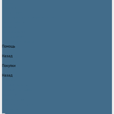
Статьи
Вакансии
Сотрудники
Политика конфидециальности
Сертификаты
Проекты
Видеогалерея
Фотогалерея
Доставка и оплата
Помощь
Назад
Помощь
Покупки
Назад
Покупки
Условия оплаты
Условия доставки
Гарантия
Вопрос - ответ
Марка Atlas Copco
Контакты