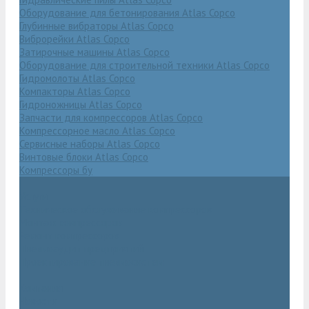
Оборудование для бетонирования Atlas Copco
Глубинные вибраторы Atlas Copco
Виброрейки Atlas Copco
Затирочные машины Atlas Copco
Оборудование для строительной техники Atlas Copco
Гидромолоты Atlas Copco
Компакторы Atlas Copco
Гидроножницы Atlas Copco
Запчасти для компрессоров Atlas Copco
Компрессорное масло Atlas Copco
Сервисные наборы Atlas Copco
Винтовые блоки Atlas Copco
Компрессоры бу
Услуги
Техническое обслуживание компрессоров
Монтаж компрессоров
Ремонт компрессоров
Пневмоаудит предприятий
Проектирование пневмосистем
Компания
Новости