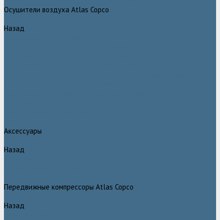
Генераторы азота Atlas Copco серии NGP plus
Осушители воздуха Atlas Copco
Назад
Осушители воздуха Atlas Copco
Осушители Atlas Copco адсорбционного типа CD
Осушители Atlas Copco адсорбционного типа BD
Осушители Atlas Copco мембранного типа SD
Осушители Atlas Copco рефрижераторного типа серии F
Осушители Atlas Copco рефрижераторного типа серии FD
Осушители рефрижераторного типа серии FX
Вакуумные насосы Atlas Copco
Магистральные фильтры Atlac Copco
Генераторы кислорода Atlas Copco
Аксессуары
Назад
Аксессуары
Клапан слива конденсата Atlas Copco EWD
Сепараторы Atlas Copco WSD
Передвижные компрессоры Atlas Copco
Назад
Передвижные компрессоры Atlas Copco