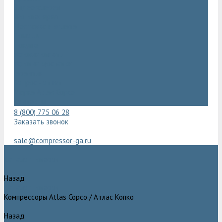
Видеогалерея
Фотогалерея
Доставка и оплата
Помощь
Покупки
Условия оплаты
Условия доставки
Гарантия
Вопрос - ответ
Марка Atlas Copco
Контакты
8 (800) 775 06 28
Заказать звонок
sale@compressor-ga.ru
Каталог товаров
Назад
Каталог товаров
Компрессоры Atlas Copco / Атлас Копко
Назад