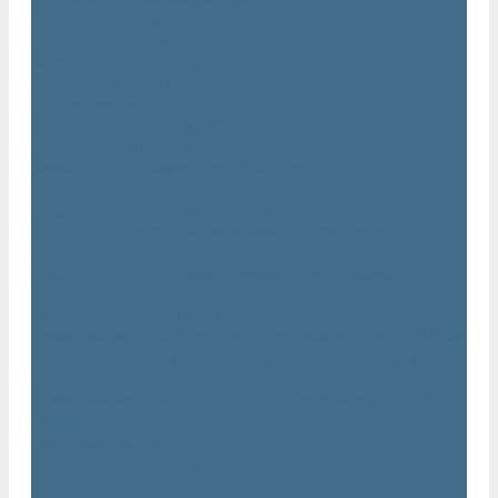
Нарезчики швов Atlas Copco
Оборудование для строительной техники Atlas Copco
Гидромолоты Atlas Copco
Компакторы Atlas Copco
Гидроножницы Atlas Copco
Грейферные захваты Atlas Copco
Измельчители Atlas Copco
Запчасти для компрессоров Atlas Copco
Компрессорное масло Atlas Copco
Масло Atlas Copco для винтовых компрессоров
Масло Atlas Copco для дизельных компрессоров и
генераторов
Масло Atlas Copco для поршневых и безмасляных
компрессоров
Сервисные наборы Atlas Copco
Сервисные наборы Atlas Copco для компрессоров до 8 Бар
Сервисные наборы Atlas Copco для компрессоров от 14
Бар
Сервисные наборы Atlas Copco для компрессоров от 8 до
14 Бар
Винтовые блоки Atlas Copco
Вентиляторы Atlas Copco
Датчики Atlas Copco