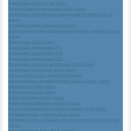
Генераторы азота Atlas Copco
Передвижные компрессоры Atlas Copco
Дизельные передвижные воздушные компрессоры на
шасси
Дополнительные принадлежности
Электрические передвижные воздушные компрессоры на
шасси
Генераторы Atlas Copco
Дизельные генераторы QIS
Дизельные генераторы QAS
Дизельные генераторы QES
Погружные насосы и мотопомпы Atlas Copco
Дизельные мотопомпы Atlas Copco
Насосы Atlas Copco для грязной воды
Центробежные пневматические насосы Atlas Copco
Виброплиты Atlas Copco
Виброплиты Atlas Copco
Вибротрамбовки Atlas Copco
Реверсивные виброплиты Atlas Copco
Ручное гидравлическое оборудование Atlas Copco
Гидравлические станции Atlas Copco
Гидравлические отбойные молотки и перфораторы Atlas
Copco
Гидравлические пилы Atlas Copco