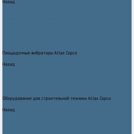
Назад
Глубинные вибраторы Atlas Copco
Механические глубинные вибраторы Atlas Copco
Пневматические глубинные вибраторы Atlas Copco (Dynapac)
Преобразователи частоты и напряжения Atlas Copco (Dynapac)
Приводы глубинных вибраторов механического типа Atlas Copco
Электромеханические глубинные вибраторы Atlas Copco
Виброрейки Atlas Copco
Затирочные машины Atlas Copco
Площадочные вибраторы Atlas Copco
Назад
Площадочные вибраторы Atlas Copco
Высокочастотные вибраторы Atlas Copco ER
Пневматические вибраторы Atlas Copco EP
Среднечастотные вибраторы Atlas Copco ER
Нарезчики швов Atlas Copco
Оборудование для строительной техники Atlas Copco
Назад
Оборудование для строительной техники Atlas Copco
Гидромолоты Atlas Copco
Компакторы Atlas Copco
Гидроножницы Atlas Copco