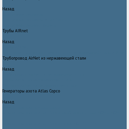
Назад
Воздушные ресиверы
Воздушные ресиверы Atlas Copco
Воздушный ресивер Remeza
Трубы AIRnet
Назад
Трубы AIRnet
Инструменты и принадлежности из нержавеющей стали AIRnet
Трубопровод AirNet из нержавеющей стали
Назад
Трубопровод AirNet из нержавеющей стали
Трубы AirNet из нержавеющей стали
Фитинги AirNet из нержавеющей стали
Генераторы азота Atlas Copco
Назад
Генераторы азота Atlas Copco
Генераторы азота Atlas Copco мембранного типа NGM и NGM
plus
Генераторы азота Atlas Copco серии NGP 10 - 115