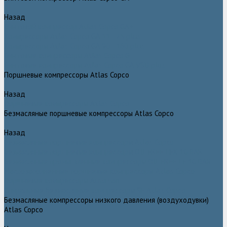
Назад
Винтовой компрессор Atlas Copco GA+
Компрессоры Atlas Copco GA 11 - 75 plus
Компрессоры Atlas Copco GA 90 - 160 plus
Винтовые компрессоры Atlas Copco G
Винтовые компрессоры Atlas Copco GA VSD plus
Поршневые компрессоры Atlas Copco
Назад
Поршневые компрессоры Atlas Copco
Безмасляные поршневые компрессоры Atlas Copco
Назад
Безмасляные поршневые компрессоры Atlas Copco
Безмасляные поршневые компрессоры OIL FREE LFX 10 BAR
Безмасляные промышленные компрессоры OIL FREE LF 10 BAR
Маслозаполненные поршневые компрессоры Atlas Copco
Поршневые компрессоры Automan
Спиральные безмасляные компрессоры SF Atlas Copco
Безмасляные компрессоры низкого давления (воздуходувки)
Atlas Copco