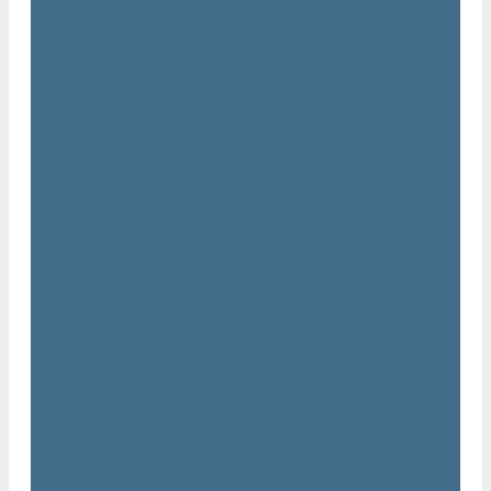
Статьи
Вакансии
Сотрудники
Политика конфидециальности
Сертификаты
Проекты
Видеогалерея
Фотогалерея
Доставка и оплата
Помощь
Покупки
Условия оплаты
Условия доставки
Гарантия
Вопрос - ответ
Марка Atlas Copco
Контакты