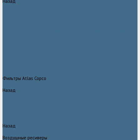
Назад
Безмасляные компрессоры низкого давления (воздуходувки)
Atlas Copco
Безмасляные винтовые компрессоры Atlas Copco серии ZT / ZR
75–750
Безмасляные винтовые компрессоры с впрыском воды в камеру
сжатия AQ
Безмасляные воздушные компрессоры Atlas Copco ZE / ZA 30 -
522
Безмасляные зубчатые компрессоры Atlas Copco серии ZT / ZR
15–55
Безмасляные центробежные компрессоры Atlas Copco ZH 355 -
900
Фильтры Atlas Copco
Назад
Фильтры Atlas Copco
Воздушные и масляные фильтры Atlas Copco
Магистральные фильтры Atlas Copco
Компрессорное оборудование Atlas Copco
Назад
Компрессорное оборудование Atlas Copco
Воздушные ресиверы