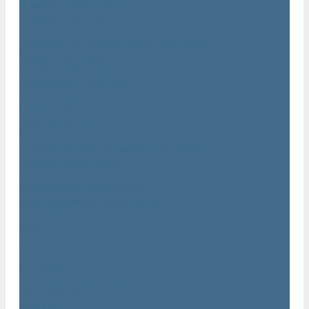
Двигатели Atlas Copco
Клапана Atlas Copco
Контроллер Atlas Copco
Мембраны для компрессоров Atlas Copco
Муфты Atlas Copco
Радиатор Atlas Copco
Ремкомплект Atlas Copco
Ремни Atlas Copco
Шланги Atlas Copco
Компрессоры бу
Услуги
Техническое обслуживание компрессоров
Монтаж компрессоров
Ремонт компрессоров
Пневмоаудит предприятий
Проектирование пневмосистем
Компания
Новости
Статьи
Вакансии
Сотрудники
Политика конфидециальности
Сертификаты
Проекты