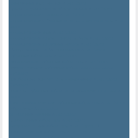
Траншейные уплотнители Atlas Copco
Ручное гидравлическое оборудование Atlas Copco
Гидравлические станции Atlas Copco
Гидравлические отбойные молотки и перфораторы Atlas
Copco
Гидравлические пилы Atlas Copco
Гидравлические копры, домкраты, буры Atlas Copco
Гидравлические погружные насосы Atlas Copco
Оборудование для бетонирования Atlas Copco
Глубинные вибраторы Atlas Copco
Механические глубинные вибраторы Atlas Copco
Пневматические глубинные вибраторы Atlas Copco
(Dynapac)
Преобразователи частоты и напряжения Atlas Copco
(Dynapac)
Приводы глубинных вибраторов механического типа Atlas
Copco
Электромеханические глубинные вибраторы Atlas Copco
Виброрейки Atlas Copco
Затирочные машины Atlas Copco
Площадочные вибраторы Atlas Copco
Высокочастотные вибраторы Atlas Copco ER
Пневматические вибраторы Atlas Copco EP
Среднечастотные вибраторы Atlas Copco ER