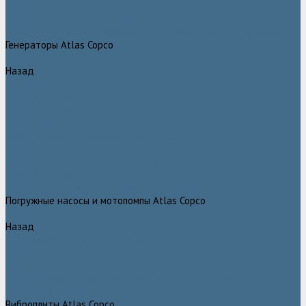
Дизельные передвижные воздушные компрессоры на шасси
Дополнительные принадлежности
Электрические передвижные воздушные компрессоры на шасси
Генераторы Atlas Copco
Назад
Генераторы Atlas Copco
Дизельные генераторы QIS
Дизельные генераторы QAS
Дизельные генераторы QES
Передвижные дизельные генераторы QAX
Дизельные генераторы QAC, QEC
Портативные генераторы серии QEP
Осветительные мачты
Дополнительные принадлежности к генераторам
Погружные насосы и мотопомпы Atlas Copco
Назад
Погружные насосы и мотопомпы Atlas Copco
Дизельные мотопомпы Atlas Copco
Насосы Atlas Copco для грязной воды
Центробежные пневматические насосы Atlas Copco
Шламовые насосы Atlas Copco
Виброплиты Atlas Copco