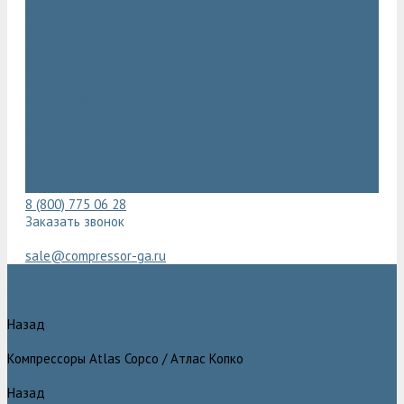
Видеогалерея
Фотогалерея
Доставка и оплата
Помощь
Покупки
Условия оплаты
Условия доставки
Гарантия
Вопрос - ответ
Марка Atlas Copco
Контакты
8 (800) 775 06 28
Заказать звонок
sale@compressor-ga.ru
Каталог товаров
Назад
Каталог товаров
Компрессоры Atlas Copco / Атлас Копко
Назад