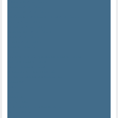
Двигатели Atlas Copco
Клапана Atlas Copco
Контроллер Atlas Copco
Мембраны для компрессоров Atlas Copco
Муфты Atlas Copco
Радиатор Atlas Copco
Ремкомплект Atlas Copco
Ремни Atlas Copco
Шланги Atlas Copco
Компрессоры бу
Услуги
Техническое обслуживание компрессоров
Монтаж компрессоров
Ремонт компрессоров
Пневмоаудит предприятий
Проектирование пневмосистем
Компания
Новости
Статьи
Вакансии
Сотрудники
Политика конфидециальности
Сертификаты
Проекты