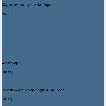
Генераторы азота Atlas Copco серии NGP plus
Осушители воздуха Atlas Copco
Назад
Осушители воздуха Atlas Copco
Осушители Atlas Copco адсорбционного типа CD
Осушители Atlas Copco адсорбционного типа BD
Осушители Atlas Copco мембранного типа SD
Осушители Atlas Copco рефрижераторного типа серии F
Осушители Atlas Copco рефрижераторного типа серии FD
Осушители рефрижераторного типа серии FX
Вакуумные насосы Atlas Copco
Магистральные фильтры Atlac Copco
Генераторы кислорода Atlas Copco
Аксессуары
Назад
Аксессуары
Клапан слива конденсата Atlas Copco EWD
Сепараторы Atlas Copco WSD
Передвижные компрессоры Atlas Copco
Назад
Передвижные компрессоры Atlas Copco