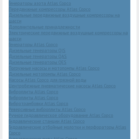
Генераторы азота Atlas Copco
Передвижные компрессоры Atlas Copco
Дизельные передвижные воздушные компрессоры на
шасси
Дополнительные принадлежности
Электрические передвижные воздушные компрессоры на
шасси
Генераторы Atlas Copco
Дизельные генераторы QIS
Дизельные генераторы QAS
Дизельные генераторы QES
Погружные насосы и мотопомпы Atlas Copco
Дизельные мотопомпы Atlas Copco
Насосы Atlas Copco для грязной воды
Центробежные пневматические насосы Atlas Copco
Виброплиты Atlas Copco
Виброплиты Atlas Copco
Вибротрамбовки Atlas Copco
Реверсивные виброплиты Atlas Copco
Ручное гидравлическое оборудование Atlas Copco
Гидравлические станции Atlas Copco
Гидравлические отбойные молотки и перфораторы Atlas
Copco
Гидравлические пилы Atlas Copco