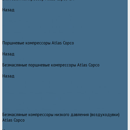
Назад
Винтовой компрессор Atlas Copco GA+
Компрессоры Atlas Copco GA 11 - 75 plus
Компрессоры Atlas Copco GA 90 - 160 plus
Винтовые компрессоры Atlas Copco G
Винтовые компрессоры Atlas Copco GA VSD plus
Поршневые компрессоры Atlas Copco
Назад
Поршневые компрессоры Atlas Copco
Безмасляные поршневые компрессоры Atlas Copco
Назад
Безмасляные поршневые компрессоры Atlas Copco
Безмасляные поршневые компрессоры OIL FREE LFX 10 BAR
Безмасляные промышленные компрессоры OIL FREE LF 10 BAR
Маслозаполненные поршневые компрессоры Atlas Copco
Поршневые компрессоры Automan
Спиральные безмасляные компрессоры SF Atlas Copco
Безмасляные компрессоры низкого давления (воздуходувки)
Atlas Copco