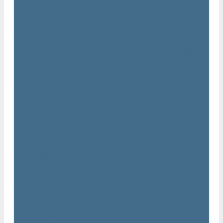
AIRnet
Трубопровод AirNet из нержавеющей стали
Трубы AirNet из нержавеющей стали
Фитинги AirNet из нержавеющей стали
Генераторы азота Atlas Copco
Генераторы азота Atlas Copco мембранного типа NGM и
NGM plus
Генераторы азота Atlas Copco серии NGP 10 - 115
Генераторы азота Atlas Copco серии NGP plus
Осушители воздуха Atlas Copco
Осушители Atlas Copco адсорбционного типа CD
Осушители Atlas Copco адсорбционного типа BD
Осушители Atlas Copco мембранного типа SD
Осушители Atlas Copco рефрижераторного типа серии F
Осушители Atlas Copco рефрижераторного типа серии FD
Осушители рефрижераторного типа серии FX
Вакуумные насосы Atlas Copco
Магистральные фильтры Atlac Copco
Генераторы кислорода Atlas Copco
Аксессуары
Клапан слива конденсата Atlas Copco EWD
Сепараторы Atlas Copco WSD
Передвижные компрессоры Atlas Copco