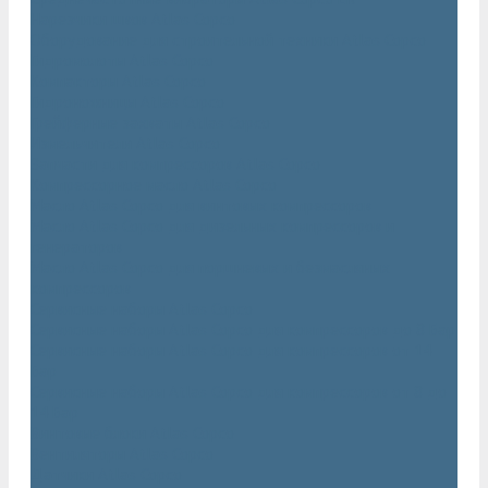
Нарезчики швов Atlas Copco
Оборудование для строительной техники Atlas Copco
Гидромолоты Atlas Copco
Компакторы Atlas Copco
Гидроножницы Atlas Copco
Грейферные захваты Atlas Copco
Измельчители Atlas Copco
Запчасти для компрессоров Atlas Copco
Компрессорное масло Atlas Copco
Масло Atlas Copco для винтовых компрессоров
Масло Atlas Copco для дизельных компрессоров и
генераторов
Масло Atlas Copco для поршневых и безмасляных
компрессоров
Сервисные наборы Atlas Copco
Сервисные наборы Atlas Copco для компрессоров до 8 Бар
Сервисные наборы Atlas Copco для компрессоров от 14
Бар
Сервисные наборы Atlas Copco для компрессоров от 8 до
14 Бар
Винтовые блоки Atlas Copco
Вентиляторы Atlas Copco
Датчики Atlas Copco