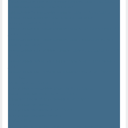
Маслозаполненные поршневые компрессоры Atlas Copco
Поршневые компрессоры Automan
Спиральные безмасляные компрессоры SF Atlas Copco
Безмасляные компрессоры низкого давления
(воздуходувки) Atlas Copco
Безмасляные винтовые компрессоры Atlas Copco серии ZT
/ ZR 75–750
Безмасляные винтовые компрессоры с впрыском воды в
камеру сжатия AQ
Безмасляные воздушные компрессоры Atlas Copco ZE / ZA
30 - 522
Безмасляные зубчатые компрессоры Atlas Copco серии ZT
/ ZR 15–55
Безмасляные центробежные компрессоры Atlas Copco ZH
355 - 900
Фильтры Atlas Copco
Воздушные и масляные фильтры Atlas Copco
Магистральные фильтры Atlas Copco
Компрессорное оборудование Atlas Copco
Воздушные ресиверы
Воздушные ресиверы Atlas Copco
Воздушный ресивер Remeza
Трубы AIRnet
Инструменты и принадлежности из нержавеющей стали