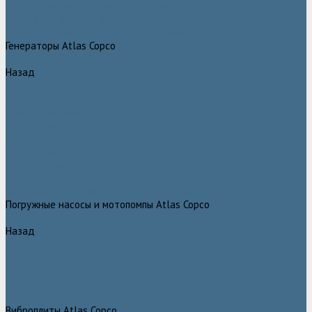
Дизельные передвижные воздушные компрессоры на шасси
Дополнительные принадлежности
Электрические передвижные воздушные компрессоры на шасси
Генераторы Atlas Copco
Назад
Генераторы Atlas Copco
Дизельные генераторы QIS
Дизельные генераторы QAS
Дизельные генераторы QES
Передвижные дизельные генераторы QAX
Дизельные генераторы QAC, QEC
Портативные генераторы серии QEP
Осветительные мачты
Дополнительные принадлежности к генераторам
Погружные насосы и мотопомпы Atlas Copco
Назад
Погружные насосы и мотопомпы Atlas Copco
Дизельные мотопомпы Atlas Copco
Насосы Atlas Copco для грязной воды
Центробежные пневматические насосы Atlas Copco
Шламовые насосы Atlas Copco
Виброплиты Atlas Copco