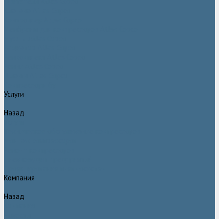
Двигатели Atlas Copco
Клапана Atlas Copco
Контроллер Atlas Copco
Мембраны для компрессоров Atlas Copco
Муфты Atlas Copco
Радиатор Atlas Copco
Ремкомплект Atlas Copco
Ремни Atlas Copco
Шланги Atlas Copco
Компрессоры бу
Услуги
Назад
Услуги
Техническое обслуживание компрессоров
Монтаж компрессоров
Ремонт компрессоров
Пневмоаудит предприятий
Проектирование пневмосистем
Компания
Назад
Компания
Новости