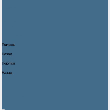
Статьи
Вакансии
Сотрудники
Политика конфидециальности
Сертификаты
Проекты
Видеогалерея
Фотогалерея
Доставка и оплата
Помощь
Назад
Помощь
Покупки
Назад
Покупки
Условия оплаты
Условия доставки
Гарантия
Вопрос - ответ
Марка Atlas Copco
Контакты