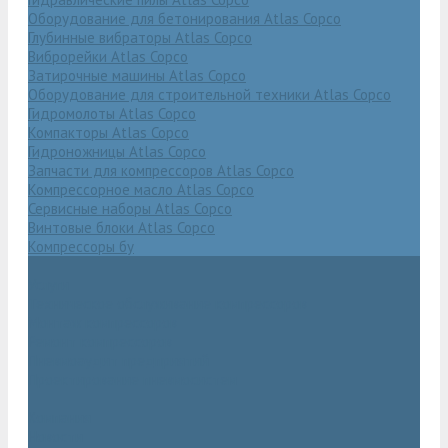
Оборудование для бетонирования Atlas Copco
Глубинные вибраторы Atlas Copco
Виброрейки Atlas Copco
Затирочные машины Atlas Copco
Оборудование для строительной техники Atlas Copco
Гидромолоты Atlas Copco
Компакторы Atlas Copco
Гидроножницы Atlas Copco
Запчасти для компрессоров Atlas Copco
Компрессорное масло Atlas Copco
Сервисные наборы Atlas Copco
Винтовые блоки Atlas Copco
Компрессоры бу
Услуги
Техническое обслуживание компрессоров
Монтаж компрессоров
Ремонт компрессоров
Пневмоаудит предприятий
Проектирование пневмосистем
Компания
Новости