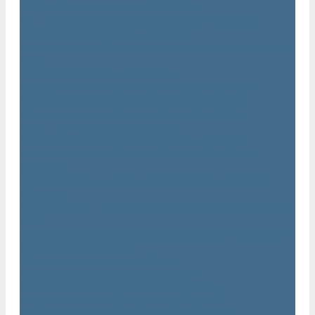
Траншейные уплотнители Atlas Copco
Ручное гидравлическое оборудование Atlas Copco
Гидравлические станции Atlas Copco
Гидравлические отбойные молотки и перфораторы Atlas
Copco
Гидравлические пилы Atlas Copco
Гидравлические копры, домкраты, буры Atlas Copco
Гидравлические погружные насосы Atlas Copco
Оборудование для бетонирования Atlas Copco
Глубинные вибраторы Atlas Copco
Механические глубинные вибраторы Atlas Copco
Пневматические глубинные вибраторы Atlas Copco
(Dynapac)
Преобразователи частоты и напряжения Atlas Copco
(Dynapac)
Приводы глубинных вибраторов механического типа Atlas
Copco
Электромеханические глубинные вибраторы Atlas Copco
Виброрейки Atlas Copco
Затирочные машины Atlas Copco
Площадочные вибраторы Atlas Copco
Высокочастотные вибраторы Atlas Copco ER
Пневматические вибраторы Atlas Copco EP
Среднечастотные вибраторы Atlas Copco ER