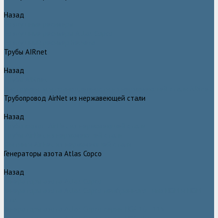
Назад
Воздушные ресиверы
Воздушные ресиверы Atlas Copco
Воздушный ресивер Remeza
Трубы AIRnet
Назад
Трубы AIRnet
Инструменты и принадлежности из нержавеющей стали AIRnet
Трубопровод AirNet из нержавеющей стали
Назад
Трубопровод AirNet из нержавеющей стали
Трубы AirNet из нержавеющей стали
Фитинги AirNet из нержавеющей стали
Генераторы азота Atlas Copco
Назад
Генераторы азота Atlas Copco
Генераторы азота Atlas Copco мембранного типа NGM и NGM
plus
Генераторы азота Atlas Copco серии NGP 10 - 115