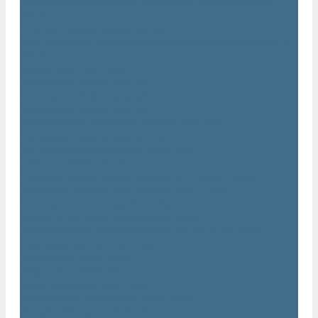
Дизельные передвижные воздушные компрессоры на
шасси
Дополнительные принадлежности
Электрические передвижные воздушные компрессоры на
шасси
Генераторы Atlas Copco
Дизельные генераторы QIS
Дизельные генераторы QAS
Дизельные генераторы QES
Передвижные дизельные генераторы QAX
Дизельные генераторы QAC, QEC
Портативные генераторы серии QEP
Осветительные мачты
Дополнительные принадлежности к генераторам
Погружные насосы и мотопомпы Atlas Copco
Дизельные мотопомпы Atlas Copco
Насосы Atlas Copco для грязной воды
Центробежные пневматические насосы Atlas Copco
Шламовые насосы Atlas Copco
Виброплиты Atlas Copco
Виброплиты Atlas Copco
Вибротрамбовки Atlas Copco
Реверсивные виброплиты Atlas Copco
Ручные виброкатки Atlas Copco