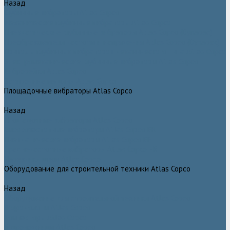
Назад
Глубинные вибраторы Atlas Copco
Механические глубинные вибраторы Atlas Copco
Пневматические глубинные вибраторы Atlas Copco (Dynapac)
Преобразователи частоты и напряжения Atlas Copco (Dynapac)
Приводы глубинных вибраторов механического типа Atlas Copco
Электромеханические глубинные вибраторы Atlas Copco
Виброрейки Atlas Copco
Затирочные машины Atlas Copco
Площадочные вибраторы Atlas Copco
Назад
Площадочные вибраторы Atlas Copco
Высокочастотные вибраторы Atlas Copco ER
Пневматические вибраторы Atlas Copco EP
Среднечастотные вибраторы Atlas Copco ER
Нарезчики швов Atlas Copco
Оборудование для строительной техники Atlas Copco
Назад
Оборудование для строительной техники Atlas Copco
Гидромолоты Atlas Copco
Компакторы Atlas Copco
Гидроножницы Atlas Copco