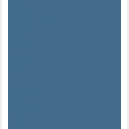
Статьи
Вакансии
Сотрудники
Политика конфидециальности
Сертификаты
Проекты
Видеогалерея
Фотогалерея
Доставка и оплата
Помощь
Покупки
Условия оплаты
Условия доставки
Гарантия
Вопрос - ответ
Марка Atlas Copco
Контакты