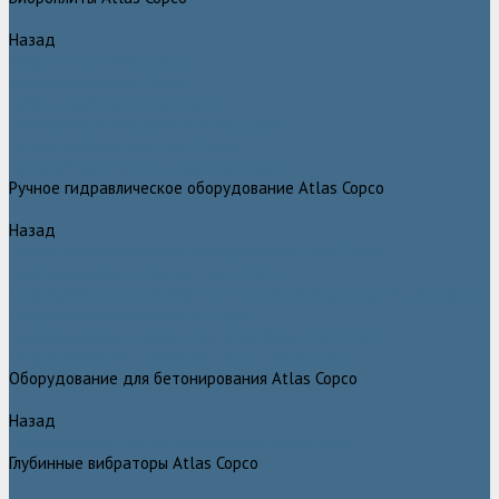
Назад
Виброплиты Atlas Copco
Виброплиты Atlas Copco
Вибротрамбовки Atlas Copco
Реверсивные виброплиты Atlas Copco
Ручные виброкатки Atlas Copco
Траншейные уплотнители Atlas Copco
Ручное гидравлическое оборудование Atlas Copco
Назад
Ручное гидравлическое оборудование Atlas Copco
Гидравлические станции Atlas Copco
Гидравлические отбойные молотки и перфораторы Atlas Copco
Гидравлические пилы Atlas Copco
Гидравлические копры, домкраты, буры Atlas Copco
Гидравлические погружные насосы Atlas Copco
Оборудование для бетонирования Atlas Copco
Назад
Оборудование для бетонирования Atlas Copco
Глубинные вибраторы Atlas Copco