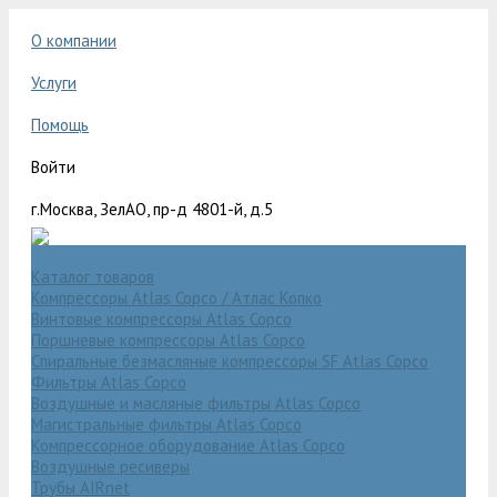
О компании
Услуги
Помощь
Войти
г.Москва, ЗелАО, пр-д 4801-й, д.5
Каталог товаров
Компрессоры Atlas Copco / Атлас Копко
Винтовые компрессоры Atlas Copco
Поршневые компрессоры Atlas Copco
Спиральные безмасляные компрессоры SF Atlas Copco
Фильтры Atlas Copco
Воздушные и масляные фильтры Atlas Copco
Магистральные фильтры Atlas Copco
Компрессорное оборудование Atlas Copco
Воздушные ресиверы
Трубы AIRnet