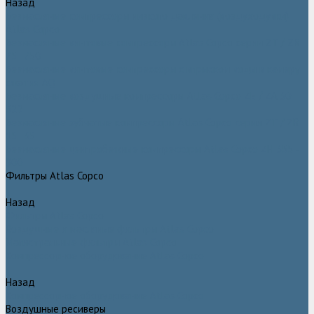
Назад
Безмасляные компрессоры низкого давления (воздуходувки)
Atlas Copco
Безмасляные винтовые компрессоры Atlas Copco серии ZT / ZR
75–750
Безмасляные винтовые компрессоры с впрыском воды в камеру
сжатия AQ
Безмасляные воздушные компрессоры Atlas Copco ZE / ZA 30 -
522
Безмасляные зубчатые компрессоры Atlas Copco серии ZT / ZR
15–55
Безмасляные центробежные компрессоры Atlas Copco ZH 355 -
900
Фильтры Atlas Copco
Назад
Фильтры Atlas Copco
Воздушные и масляные фильтры Atlas Copco
Магистральные фильтры Atlas Copco
Компрессорное оборудование Atlas Copco
Назад
Компрессорное оборудование Atlas Copco
Воздушные ресиверы