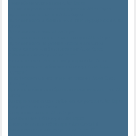
Траншейные уплотнители Atlas Copco
Ручное гидравлическое оборудование Atlas Copco
Гидравлические станции Atlas Copco
Гидравлические отбойные молотки и перфораторы Atlas
Copco
Гидравлические пилы Atlas Copco
Гидравлические копры, домкраты, буры Atlas Copco
Гидравлические погружные насосы Atlas Copco
Оборудование для бетонирования Atlas Copco
Глубинные вибраторы Atlas Copco
Механические глубинные вибраторы Atlas Copco
Пневматические глубинные вибраторы Atlas Copco
(Dynapac)
Преобразователи частоты и напряжения Atlas Copco
(Dynapac)
Приводы глубинных вибраторов механического типа Atlas
Copco
Электромеханические глубинные вибраторы Atlas Copco
Виброрейки Atlas Copco
Затирочные машины Atlas Copco
Площадочные вибраторы Atlas Copco
Высокочастотные вибраторы Atlas Copco ER
Пневматические вибраторы Atlas Copco EP
Среднечастотные вибраторы Atlas Copco ER