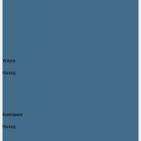
Двигатели Atlas Copco
Клапана Atlas Copco
Контроллер Atlas Copco
Мембраны для компрессоров Atlas Copco
Муфты Atlas Copco
Радиатор Atlas Copco
Ремкомплект Atlas Copco
Ремни Atlas Copco
Шланги Atlas Copco
Компрессоры бу
Услуги
Назад
Услуги
Техническое обслуживание компрессоров
Монтаж компрессоров
Ремонт компрессоров
Пневмоаудит предприятий
Проектирование пневмосистем
Компания
Назад
Компания
Новости