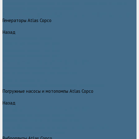
Дизельные передвижные воздушные компрессоры на шасси
Дополнительные принадлежности
Электрические передвижные воздушные компрессоры на шасси
Генераторы Atlas Copco
Назад
Генераторы Atlas Copco
Дизельные генераторы QIS
Дизельные генераторы QAS
Дизельные генераторы QES
Передвижные дизельные генераторы QAX
Дизельные генераторы QAC, QEC
Портативные генераторы серии QEP
Осветительные мачты
Дополнительные принадлежности к генераторам
Погружные насосы и мотопомпы Atlas Copco
Назад
Погружные насосы и мотопомпы Atlas Copco
Дизельные мотопомпы Atlas Copco
Насосы Atlas Copco для грязной воды
Центробежные пневматические насосы Atlas Copco
Шламовые насосы Atlas Copco
Виброплиты Atlas Copco