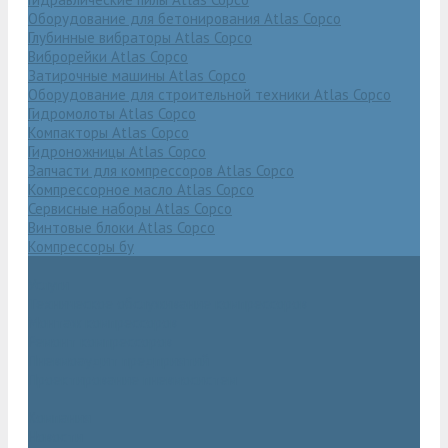
Оборудование для бетонирования Atlas Copco
Глубинные вибраторы Atlas Copco
Виброрейки Atlas Copco
Затирочные машины Atlas Copco
Оборудование для строительной техники Atlas Copco
Гидромолоты Atlas Copco
Компакторы Atlas Copco
Гидроножницы Atlas Copco
Запчасти для компрессоров Atlas Copco
Компрессорное масло Atlas Copco
Сервисные наборы Atlas Copco
Винтовые блоки Atlas Copco
Компрессоры бу
Услуги
Техническое обслуживание компрессоров
Монтаж компрессоров
Ремонт компрессоров
Пневмоаудит предприятий
Проектирование пневмосистем
Компания
Новости