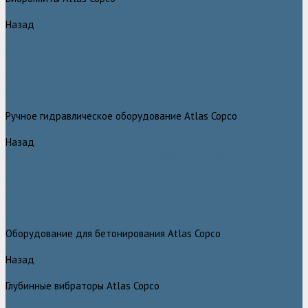
Назад
Виброплиты Atlas Copco
Виброплиты Atlas Copco
Вибротрамбовки Atlas Copco
Реверсивные виброплиты Atlas Copco
Ручные виброкатки Atlas Copco
Траншейные уплотнители Atlas Copco
Ручное гидравлическое оборудование Atlas Copco
Назад
Ручное гидравлическое оборудование Atlas Copco
Гидравлические станции Atlas Copco
Гидравлические отбойные молотки и перфораторы Atlas Copco
Гидравлические пилы Atlas Copco
Гидравлические копры, домкраты, буры Atlas Copco
Гидравлические погружные насосы Atlas Copco
Оборудование для бетонирования Atlas Copco
Назад
Оборудование для бетонирования Atlas Copco
Глубинные вибраторы Atlas Copco