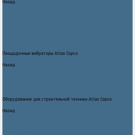
Назад
Глубинные вибраторы Atlas Copco
Механические глубинные вибраторы Atlas Copco
Пневматические глубинные вибраторы Atlas Copco (Dynapac)
Преобразователи частоты и напряжения Atlas Copco (Dynapac)
Приводы глубинных вибраторов механического типа Atlas Copco
Электромеханические глубинные вибраторы Atlas Copco
Виброрейки Atlas Copco
Затирочные машины Atlas Copco
Площадочные вибраторы Atlas Copco
Назад
Площадочные вибраторы Atlas Copco
Высокочастотные вибраторы Atlas Copco ER
Пневматические вибраторы Atlas Copco EP
Среднечастотные вибраторы Atlas Copco ER
Нарезчики швов Atlas Copco
Оборудование для строительной техники Atlas Copco
Назад
Оборудование для строительной техники Atlas Copco
Гидромолоты Atlas Copco
Компакторы Atlas Copco
Гидроножницы Atlas Copco