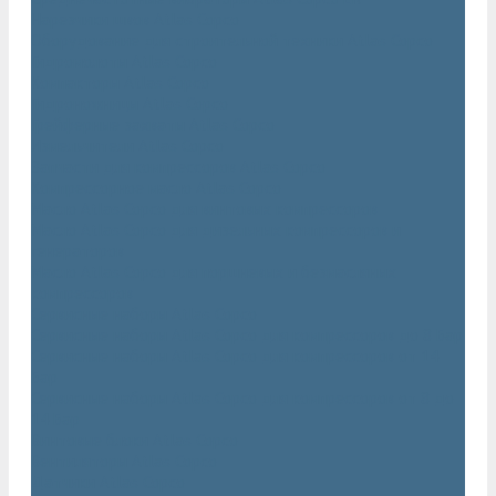
Нарезчики швов Atlas Copco
Оборудование для строительной техники Atlas Copco
Гидромолоты Atlas Copco
Компакторы Atlas Copco
Гидроножницы Atlas Copco
Грейферные захваты Atlas Copco
Измельчители Atlas Copco
Запчасти для компрессоров Atlas Copco
Компрессорное масло Atlas Copco
Масло Atlas Copco для винтовых компрессоров
Масло Atlas Copco для дизельных компрессоров и
генераторов
Масло Atlas Copco для поршневых и безмасляных
компрессоров
Сервисные наборы Atlas Copco
Сервисные наборы Atlas Copco для компрессоров до 8 Бар
Сервисные наборы Atlas Copco для компрессоров от 14
Бар
Сервисные наборы Atlas Copco для компрессоров от 8 до
14 Бар
Винтовые блоки Atlas Copco
Вентиляторы Atlas Copco
Датчики Atlas Copco