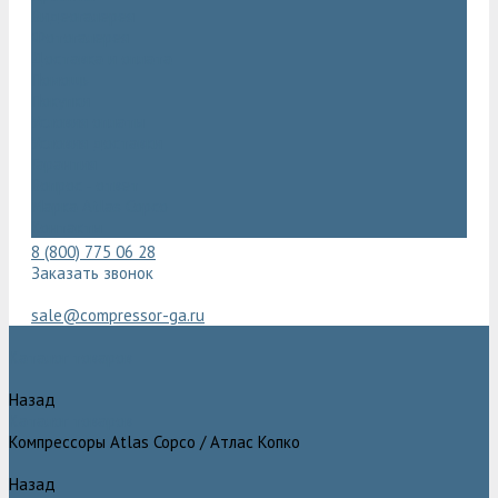
Видеогалерея
Фотогалерея
Доставка и оплата
Помощь
Покупки
Условия оплаты
Условия доставки
Гарантия
Вопрос - ответ
Марка Atlas Copco
Контакты
8 (800) 775 06 28
Заказать звонок
sale@compressor-ga.ru
Каталог товаров
Назад
Каталог товаров
Компрессоры Atlas Copco / Атлас Копко
Назад