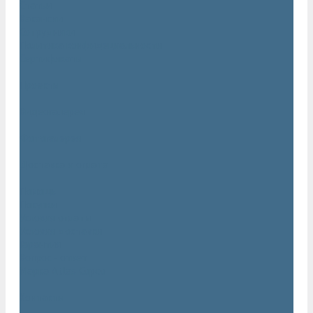
Статьи
Вакансии
Сотрудники
Политика конфидециальности
Сертификаты
Проекты
Видеогалерея
Фотогалерея
Доставка и оплата
Помощь
Покупки
Условия оплаты
Условия доставки
Гарантия
Вопрос - ответ
Марка Atlas Copco
Контакты