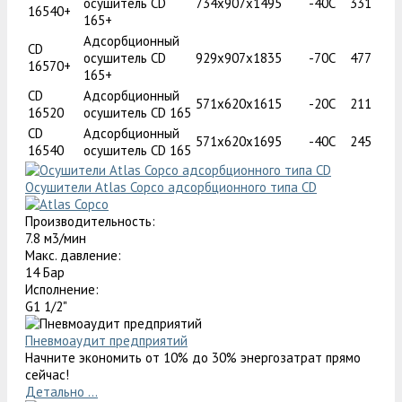
осушитель CD
734x907x1495
-40С
331
16540+
165+
Адсорбционный
CD
осушитель CD
929x907x1835
-70С
477
16570+
165+
CD
Адсорбционный
571x620x1615
-20C
211
16520
осушитель CD 165
CD
Адсорбционный
571x620x1695
-40C
245
16540
осушитель CD 165
Осушители Atlas Copco адсорбционного типа CD
Производительность:
7.8 м3/мин
Макс. давление:
14 Бар
Исполнение:
G1 1/2"
Пневмоаудит предприятий
Начните экономить от 10% до 30% энергозатрат прямо
сейчас!
Детально ...