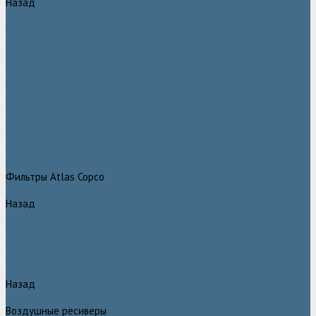
Назад
Безмасляные компрессоры низкого давления (воздуходувки)
Atlas Copco
Безмасляные винтовые компрессоры Atlas Copco серии ZT / ZR
75–750
Безмасляные винтовые компрессоры с впрыском воды в камеру
сжатия AQ
Безмасляные воздушные компрессоры Atlas Copco ZE / ZA 30 -
522
Безмасляные зубчатые компрессоры Atlas Copco серии ZT / ZR
15–55
Безмасляные центробежные компрессоры Atlas Copco ZH 355 -
900
Фильтры Atlas Copco
Назад
Фильтры Atlas Copco
Воздушные и масляные фильтры Atlas Copco
Магистральные фильтры Atlas Copco
Компрессорное оборудование Atlas Copco
Назад
Компрессорное оборудование Atlas Copco
Воздушные ресиверы