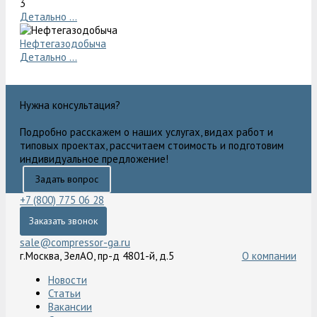
3
Детально ...
Нефтегазодобыча
Детально ...
Нужна консультация?
Подробно расскажем о наших услугах, видах работ и
типовых проектах, рассчитаем стоимость и подготовим
индивидуальное предложение!
Задать вопрос
+7 (800) 775 06 28
Заказать звонок
sale@compressor-ga.ru
г.Москва, ЗелАО, пр-д 4801-й, д.5
О компании
Новости
Статьи
Вакансии