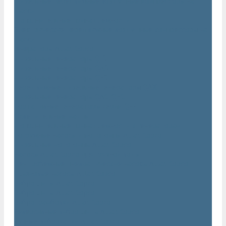
Дизельные передвижные воздушные компрессоры на
шасси
Дополнительные принадлежности
Электрические передвижные воздушные компрессоры на
шасси
Генераторы Atlas Copco
Дизельные генераторы QIS
Дизельные генераторы QAS
Дизельные генераторы QES
Передвижные дизельные генераторы QAX
Дизельные генераторы QAC, QEC
Портативные генераторы серии QEP
Осветительные мачты
Дополнительные принадлежности к генераторам
Погружные насосы и мотопомпы Atlas Copco
Дизельные мотопомпы Atlas Copco
Насосы Atlas Copco для грязной воды
Центробежные пневматические насосы Atlas Copco
Шламовые насосы Atlas Copco
Виброплиты Atlas Copco
Виброплиты Atlas Copco
Вибротрамбовки Atlas Copco
Реверсивные виброплиты Atlas Copco
Ручные виброкатки Atlas Copco