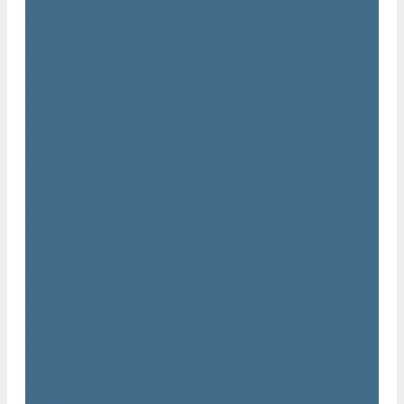
Двигатели Atlas Copco
Клапана Atlas Copco
Контроллер Atlas Copco
Мембраны для компрессоров Atlas Copco
Муфты Atlas Copco
Радиатор Atlas Copco
Ремкомплект Atlas Copco
Ремни Atlas Copco
Шланги Atlas Copco
Компрессоры бу
Услуги
Техническое обслуживание компрессоров
Монтаж компрессоров
Ремонт компрессоров
Пневмоаудит предприятий
Проектирование пневмосистем
Компания
Новости
Статьи
Вакансии
Сотрудники
Политика конфидециальности
Сертификаты
Проекты