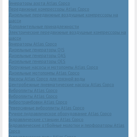
Генераторы азота Atlas Copco
Передвижные компрессоры Atlas Copco
Дизельные передвижные воздушные компрессоры на
шасси
Дополнительные принадлежности
Электрические передвижные воздушные компрессоры на
шасси
Генераторы Atlas Copco
Дизельные генераторы QIS
Дизельные генераторы QAS
Дизельные генераторы QES
Погружные насосы и мотопомпы Atlas Copco
Дизельные мотопомпы Atlas Copco
Насосы Atlas Copco для грязной воды
Центробежные пневматические насосы Atlas Copco
Виброплиты Atlas Copco
Виброплиты Atlas Copco
Вибротрамбовки Atlas Copco
Реверсивные виброплиты Atlas Copco
Ручное гидравлическое оборудование Atlas Copco
Гидравлические станции Atlas Copco
Гидравлические отбойные молотки и перфораторы Atlas
Copco
Гидравлические пилы Atlas Copco