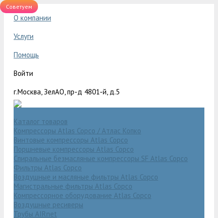
Советуем
О компании
Услуги
Помощь
Войти
г.Москва, ЗелАО, пр-д 4801-й, д.5
Каталог товаров
Компрессоры Atlas Copco / Атлас Копко
Винтовые компрессоры Atlas Copco
Поршневые компрессоры Atlas Copco
Спиральные безмасляные компрессоры SF Atlas Copco
Фильтры Atlas Copco
Воздушные и масляные фильтры Atlas Copco
Магистральные фильтры Atlas Copco
Компрессорное оборудование Atlas Copco
Воздушные ресиверы
Трубы AIRnet