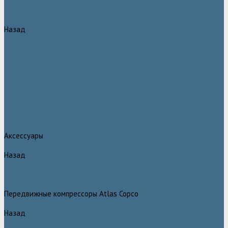
Генераторы азота Atlas Copco серии NGP plus
Осушители воздуха Atlas Copco
Назад
Осушители воздуха Atlas Copco
Осушители Atlas Copco адсорбционного типа CD
Осушители Atlas Copco адсорбционного типа BD
Осушители Atlas Copco мембранного типа SD
Осушители Atlas Copco рефрижераторного типа серии F
Осушители Atlas Copco рефрижераторного типа серии FD
Осушители рефрижераторного типа серии FX
Вакуумные насосы Atlas Copco
Магистральные фильтры Atlac Copco
Генераторы кислорода Atlas Copco
Аксессуары
Назад
Аксессуары
Клапан слива конденсата Atlas Copco EWD
Сепараторы Atlas Copco WSD
Передвижные компрессоры Atlas Copco
Назад
Передвижные компрессоры Atlas Copco