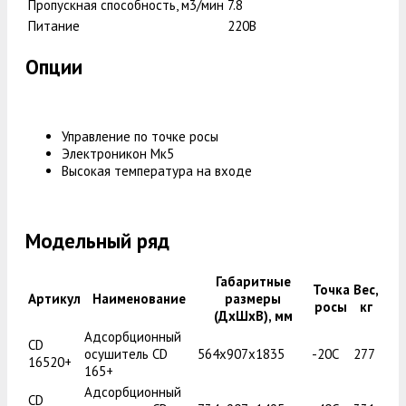
Пропускная способность, м3/мин
7.8
Питание
220В
Опции
Управление по точке росы
Электроникон Мк5
Высокая температура на входе
Модельный ряд
Габаритные
Точка
Вес,
Артикул
Наименование
размеры
росы
кг
(ДxШxВ), мм
Адсорбционный
CD
осушитель CD
564x907x1835
-20С
277
16520+
165+
Адсорбционный
CD