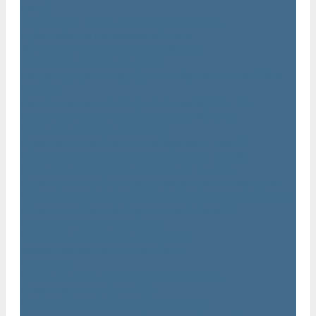
AIRnet
Трубопровод AirNet из нержавеющей стали
Трубы AirNet из нержавеющей стали
Фитинги AirNet из нержавеющей стали
Генераторы азота Atlas Copco
Генераторы азота Atlas Copco мембранного типа NGM и
NGM plus
Генераторы азота Atlas Copco серии NGP 10 - 115
Генераторы азота Atlas Copco серии NGP plus
Осушители воздуха Atlas Copco
Осушители Atlas Copco адсорбционного типа CD
Осушители Atlas Copco адсорбционного типа BD
Осушители Atlas Copco мембранного типа SD
Осушители Atlas Copco рефрижераторного типа серии F
Осушители Atlas Copco рефрижераторного типа серии FD
Осушители рефрижераторного типа серии FX
Вакуумные насосы Atlas Copco
Магистральные фильтры Atlac Copco
Генераторы кислорода Atlas Copco
Аксессуары
Клапан слива конденсата Atlas Copco EWD
Сепараторы Atlas Copco WSD
Передвижные компрессоры Atlas Copco