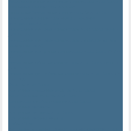
Маслозаполненные поршневые компрессоры Atlas Copco
Поршневые компрессоры Automan
Спиральные безмасляные компрессоры SF Atlas Copco
Безмасляные компрессоры низкого давления
(воздуходувки) Atlas Copco
Безмасляные винтовые компрессоры Atlas Copco серии ZT
/ ZR 75–750
Безмасляные винтовые компрессоры с впрыском воды в
камеру сжатия AQ
Безмасляные воздушные компрессоры Atlas Copco ZE / ZA
30 - 522
Безмасляные зубчатые компрессоры Atlas Copco серии ZT
/ ZR 15–55
Безмасляные центробежные компрессоры Atlas Copco ZH
355 - 900
Фильтры Atlas Copco
Воздушные и масляные фильтры Atlas Copco
Магистральные фильтры Atlas Copco
Компрессорное оборудование Atlas Copco
Воздушные ресиверы
Воздушные ресиверы Atlas Copco
Воздушный ресивер Remeza
Трубы AIRnet
Инструменты и принадлежности из нержавеющей стали