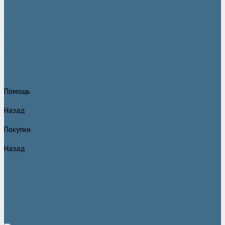
Статьи
Вакансии
Сотрудники
Политика конфидециальности
Сертификаты
Проекты
Видеогалерея
Фотогалерея
Доставка и оплата
Помощь
Назад
Помощь
Покупки
Назад
Покупки
Условия оплаты
Условия доставки
Гарантия
Вопрос - ответ
Марка Atlas Copco
Контакты