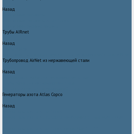
Назад
Воздушные ресиверы
Воздушные ресиверы Atlas Copco
Воздушный ресивер Remeza
Трубы AIRnet
Назад
Трубы AIRnet
Инструменты и принадлежности из нержавеющей стали AIRnet
Трубопровод AirNet из нержавеющей стали
Назад
Трубопровод AirNet из нержавеющей стали
Трубы AirNet из нержавеющей стали
Фитинги AirNet из нержавеющей стали
Генераторы азота Atlas Copco
Назад
Генераторы азота Atlas Copco
Генераторы азота Atlas Copco мембранного типа NGM и NGM
plus
Генераторы азота Atlas Copco серии NGP 10 - 115