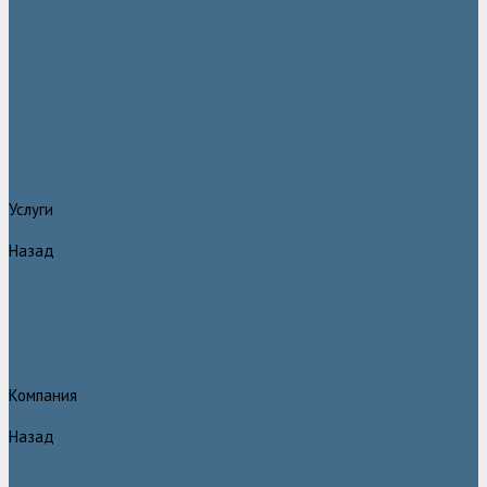
Двигатели Atlas Copco
Клапана Atlas Copco
Контроллер Atlas Copco
Мембраны для компрессоров Atlas Copco
Муфты Atlas Copco
Радиатор Atlas Copco
Ремкомплект Atlas Copco
Ремни Atlas Copco
Шланги Atlas Copco
Компрессоры бу
Услуги
Назад
Услуги
Техническое обслуживание компрессоров
Монтаж компрессоров
Ремонт компрессоров
Пневмоаудит предприятий
Проектирование пневмосистем
Компания
Назад
Компания
Новости