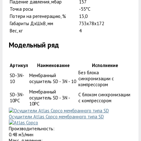
Падение давления, мбар
157
Точка росы
-55°С
Потери на регенерацию, %
13,0
Габариты ДxШxВ, мм
733x78x172
Вес, кг
4
Модельный ряд
Артикул
Наименование
Исполнение
Без блока
SD-3N-
Мембранный
синхронизации с
10
осушитель SD - 3N - 10
компрессором
Мембранный
SD-3N-
С блоком синхронизации
осушитель SD - 3N -
10PC
с компрессором
10PC
Осушители Atlas Copco мембранного типа SD
Производительность:
0.48 м3/мин
Макс. давление: