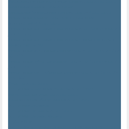
Маслозаполненные поршневые компрессоры Atlas Copco
Поршневые компрессоры Automan
Спиральные безмасляные компрессоры SF Atlas Copco
Безмасляные компрессоры низкого давления
(воздуходувки) Atlas Copco
Безмасляные винтовые компрессоры Atlas Copco серии ZT
/ ZR 75–750
Безмасляные винтовые компрессоры с впрыском воды в
камеру сжатия AQ
Безмасляные воздушные компрессоры Atlas Copco ZE / ZA
30 - 522
Безмасляные зубчатые компрессоры Atlas Copco серии ZT
/ ZR 15–55
Безмасляные центробежные компрессоры Atlas Copco ZH
355 - 900
Фильтры Atlas Copco
Воздушные и масляные фильтры Atlas Copco
Магистральные фильтры Atlas Copco
Компрессорное оборудование Atlas Copco
Воздушные ресиверы
Воздушные ресиверы Atlas Copco
Воздушный ресивер Remeza
Трубы AIRnet
Инструменты и принадлежности из нержавеющей стали