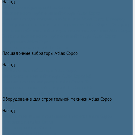
Назад
Глубинные вибраторы Atlas Copco
Механические глубинные вибраторы Atlas Copco
Пневматические глубинные вибраторы Atlas Copco (Dynapac)
Преобразователи частоты и напряжения Atlas Copco (Dynapac)
Приводы глубинных вибраторов механического типа Atlas Copco
Электромеханические глубинные вибраторы Atlas Copco
Виброрейки Atlas Copco
Затирочные машины Atlas Copco
Площадочные вибраторы Atlas Copco
Назад
Площадочные вибраторы Atlas Copco
Высокочастотные вибраторы Atlas Copco ER
Пневматические вибраторы Atlas Copco EP
Среднечастотные вибраторы Atlas Copco ER
Нарезчики швов Atlas Copco
Оборудование для строительной техники Atlas Copco
Назад
Оборудование для строительной техники Atlas Copco
Гидромолоты Atlas Copco
Компакторы Atlas Copco
Гидроножницы Atlas Copco