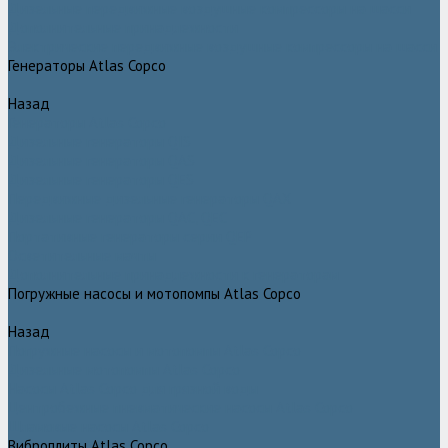
Дизельные передвижные воздушные компрессоры на шасси
Дополнительные принадлежности
Электрические передвижные воздушные компрессоры на шасси
Генераторы Atlas Copco
Назад
Генераторы Atlas Copco
Дизельные генераторы QIS
Дизельные генераторы QAS
Дизельные генераторы QES
Передвижные дизельные генераторы QAX
Дизельные генераторы QAC, QEC
Портативные генераторы серии QEP
Осветительные мачты
Дополнительные принадлежности к генераторам
Погружные насосы и мотопомпы Atlas Copco
Назад
Погружные насосы и мотопомпы Atlas Copco
Дизельные мотопомпы Atlas Copco
Насосы Atlas Copco для грязной воды
Центробежные пневматические насосы Atlas Copco
Шламовые насосы Atlas Copco
Виброплиты Atlas Copco