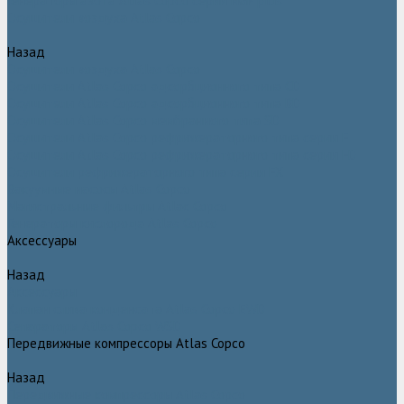
Генераторы азота Atlas Copco серии NGP plus
Осушители воздуха Atlas Copco
Назад
Осушители воздуха Atlas Copco
Осушители Atlas Copco адсорбционного типа CD
Осушители Atlas Copco адсорбционного типа BD
Осушители Atlas Copco мембранного типа SD
Осушители Atlas Copco рефрижераторного типа серии F
Осушители Atlas Copco рефрижераторного типа серии FD
Осушители рефрижераторного типа серии FX
Вакуумные насосы Atlas Copco
Магистральные фильтры Atlac Copco
Генераторы кислорода Atlas Copco
Аксессуары
Назад
Аксессуары
Клапан слива конденсата Atlas Copco EWD
Сепараторы Atlas Copco WSD
Передвижные компрессоры Atlas Copco
Назад
Передвижные компрессоры Atlas Copco