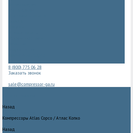
Видеогалерея
Фотогалерея
Доставка и оплата
Помощь
Покупки
Условия оплаты
Условия доставки
Гарантия
Вопрос - ответ
Марка Atlas Copco
Контакты
8 (800) 775 06 28
Заказать звонок
sale@compressor-ga.ru
Каталог товаров
Назад
Каталог товаров
Компрессоры Atlas Copco / Атлас Копко
Назад