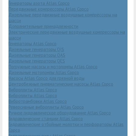
Генераторы азота Atlas Copco
Передвижные компрессоры Atlas Copco
Дизельные передвижные воздушные компрессоры на
шасси
Дополнительные принадлежности
Электрические передвижные воздушные компрессоры на
шасси
Генераторы Atlas Copco
Дизельные генераторы QIS
Дизельные генераторы QAS
Дизельные генераторы QES
Погружные насосы и мотопомпы Atlas Copco
Дизельные мотопомпы Atlas Copco
Насосы Atlas Copco для грязной воды
Центробежные пневматические насосы Atlas Copco
Виброплиты Atlas Copco
Виброплиты Atlas Copco
Вибротрамбовки Atlas Copco
Реверсивные виброплиты Atlas Copco
Ручное гидравлическое оборудование Atlas Copco
Гидравлические станции Atlas Copco
Гидравлические отбойные молотки и перфораторы Atlas
Copco
Гидравлические пилы Atlas Copco