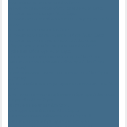
Траншейные уплотнители Atlas Copco
Ручное гидравлическое оборудование Atlas Copco
Гидравлические станции Atlas Copco
Гидравлические отбойные молотки и перфораторы Atlas
Copco
Гидравлические пилы Atlas Copco
Гидравлические копры, домкраты, буры Atlas Copco
Гидравлические погружные насосы Atlas Copco
Оборудование для бетонирования Atlas Copco
Глубинные вибраторы Atlas Copco
Механические глубинные вибраторы Atlas Copco
Пневматические глубинные вибраторы Atlas Copco
(Dynapac)
Преобразователи частоты и напряжения Atlas Copco
(Dynapac)
Приводы глубинных вибраторов механического типа Atlas
Copco
Электромеханические глубинные вибраторы Atlas Copco
Виброрейки Atlas Copco
Затирочные машины Atlas Copco
Площадочные вибраторы Atlas Copco
Высокочастотные вибраторы Atlas Copco ER
Пневматические вибраторы Atlas Copco EP
Среднечастотные вибраторы Atlas Copco ER