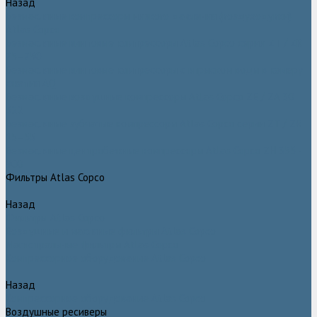
Назад
Безмасляные компрессоры низкого давления (воздуходувки)
Atlas Copco
Безмасляные винтовые компрессоры Atlas Copco серии ZT / ZR
75–750
Безмасляные винтовые компрессоры с впрыском воды в камеру
сжатия AQ
Безмасляные воздушные компрессоры Atlas Copco ZE / ZA 30 -
522
Безмасляные зубчатые компрессоры Atlas Copco серии ZT / ZR
15–55
Безмасляные центробежные компрессоры Atlas Copco ZH 355 -
900
Фильтры Atlas Copco
Назад
Фильтры Atlas Copco
Воздушные и масляные фильтры Atlas Copco
Магистральные фильтры Atlas Copco
Компрессорное оборудование Atlas Copco
Назад
Компрессорное оборудование Atlas Copco
Воздушные ресиверы