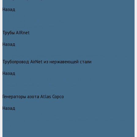
Назад
Воздушные ресиверы
Воздушные ресиверы Atlas Copco
Воздушный ресивер Remeza
Трубы AIRnet
Назад
Трубы AIRnet
Инструменты и принадлежности из нержавеющей стали AIRnet
Трубопровод AirNet из нержавеющей стали
Назад
Трубопровод AirNet из нержавеющей стали
Трубы AirNet из нержавеющей стали
Фитинги AirNet из нержавеющей стали
Генераторы азота Atlas Copco
Назад
Генераторы азота Atlas Copco
Генераторы азота Atlas Copco мембранного типа NGM и NGM
plus
Генераторы азота Atlas Copco серии NGP 10 - 115