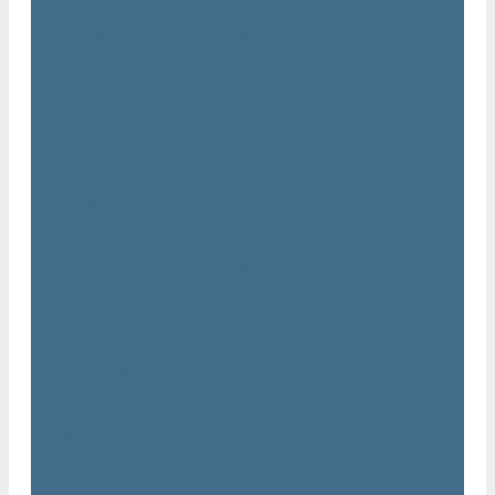
AIRnet
Трубопровод AirNet из нержавеющей стали
Трубы AirNet из нержавеющей стали
Фитинги AirNet из нержавеющей стали
Генераторы азота Atlas Copco
Генераторы азота Atlas Copco мембранного типа NGM и
NGM plus
Генераторы азота Atlas Copco серии NGP 10 - 115
Генераторы азота Atlas Copco серии NGP plus
Осушители воздуха Atlas Copco
Осушители Atlas Copco адсорбционного типа CD
Осушители Atlas Copco адсорбционного типа BD
Осушители Atlas Copco мембранного типа SD
Осушители Atlas Copco рефрижераторного типа серии F
Осушители Atlas Copco рефрижераторного типа серии FD
Осушители рефрижераторного типа серии FX
Вакуумные насосы Atlas Copco
Магистральные фильтры Atlac Copco
Генераторы кислорода Atlas Copco
Аксессуары
Клапан слива конденсата Atlas Copco EWD
Сепараторы Atlas Copco WSD
Передвижные компрессоры Atlas Copco