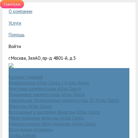
Советуем
О компании
Услуги
Помощь
Войти
г.Москва, ЗелАО, пр-д 4801-й, д.5
Каталог товаров
Компрессоры Atlas Copco / Атлас Копко
Винтовые компрессоры Atlas Copco
Поршневые компрессоры Atlas Copco
Спиральные безмасляные компрессоры SF Atlas Copco
Фильтры Atlas Copco
Воздушные и масляные фильтры Atlas Copco
Магистральные фильтры Atlas Copco
Компрессорное оборудование Atlas Copco
Воздушные ресиверы
Трубы AIRnet