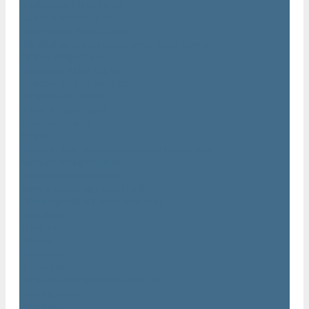
Двигатели Atlas Copco
Клапана Atlas Copco
Контроллер Atlas Copco
Мембраны для компрессоров Atlas Copco
Муфты Atlas Copco
Радиатор Atlas Copco
Ремкомплект Atlas Copco
Ремни Atlas Copco
Шланги Atlas Copco
Компрессоры бу
Услуги
Техническое обслуживание компрессоров
Монтаж компрессоров
Ремонт компрессоров
Пневмоаудит предприятий
Проектирование пневмосистем
Компания
Новости
Статьи
Вакансии
Сотрудники
Политика конфидециальности
Сертификаты
Проекты