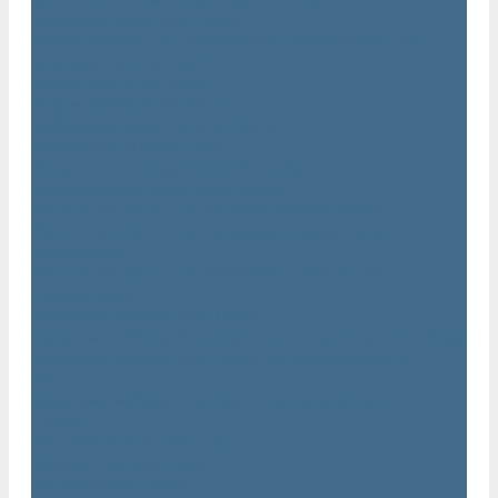
Нарезчики швов Atlas Copco
Оборудование для строительной техники Atlas Copco
Гидромолоты Atlas Copco
Компакторы Atlas Copco
Гидроножницы Atlas Copco
Грейферные захваты Atlas Copco
Измельчители Atlas Copco
Запчасти для компрессоров Atlas Copco
Компрессорное масло Atlas Copco
Масло Atlas Copco для винтовых компрессоров
Масло Atlas Copco для дизельных компрессоров и
генераторов
Масло Atlas Copco для поршневых и безмасляных
компрессоров
Сервисные наборы Atlas Copco
Сервисные наборы Atlas Copco для компрессоров до 8 Бар
Сервисные наборы Atlas Copco для компрессоров от 14
Бар
Сервисные наборы Atlas Copco для компрессоров от 8 до
14 Бар
Винтовые блоки Atlas Copco
Вентиляторы Atlas Copco
Датчики Atlas Copco