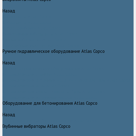
Назад
Виброплиты Atlas Copco
Виброплиты Atlas Copco
Вибротрамбовки Atlas Copco
Реверсивные виброплиты Atlas Copco
Ручные виброкатки Atlas Copco
Траншейные уплотнители Atlas Copco
Ручное гидравлическое оборудование Atlas Copco
Назад
Ручное гидравлическое оборудование Atlas Copco
Гидравлические станции Atlas Copco
Гидравлические отбойные молотки и перфораторы Atlas Copco
Гидравлические пилы Atlas Copco
Гидравлические копры, домкраты, буры Atlas Copco
Гидравлические погружные насосы Atlas Copco
Оборудование для бетонирования Atlas Copco
Назад
Оборудование для бетонирования Atlas Copco
Глубинные вибраторы Atlas Copco