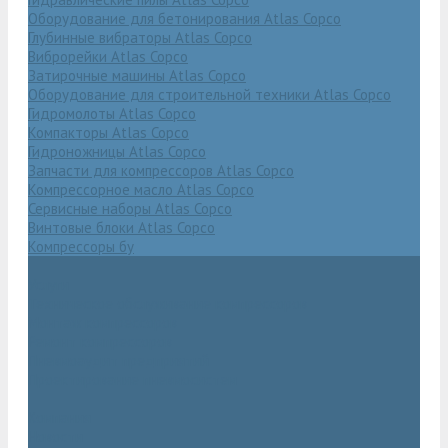
Оборудование для бетонирования Atlas Copco
Глубинные вибраторы Atlas Copco
Виброрейки Atlas Copco
Затирочные машины Atlas Copco
Оборудование для строительной техники Atlas Copco
Гидромолоты Atlas Copco
Компакторы Atlas Copco
Гидроножницы Atlas Copco
Запчасти для компрессоров Atlas Copco
Компрессорное масло Atlas Copco
Сервисные наборы Atlas Copco
Винтовые блоки Atlas Copco
Компрессоры бу
Услуги
Техническое обслуживание компрессоров
Монтаж компрессоров
Ремонт компрессоров
Пневмоаудит предприятий
Проектирование пневмосистем
Компания
Новости