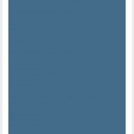
Дизельные передвижные воздушные компрессоры на
шасси
Дополнительные принадлежности
Электрические передвижные воздушные компрессоры на
шасси
Генераторы Atlas Copco
Дизельные генераторы QIS
Дизельные генераторы QAS
Дизельные генераторы QES
Передвижные дизельные генераторы QAX
Дизельные генераторы QAC, QEC
Портативные генераторы серии QEP
Осветительные мачты
Дополнительные принадлежности к генераторам
Погружные насосы и мотопомпы Atlas Copco
Дизельные мотопомпы Atlas Copco
Насосы Atlas Copco для грязной воды
Центробежные пневматические насосы Atlas Copco
Шламовые насосы Atlas Copco
Виброплиты Atlas Copco
Виброплиты Atlas Copco
Вибротрамбовки Atlas Copco
Реверсивные виброплиты Atlas Copco
Ручные виброкатки Atlas Copco