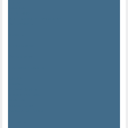
Статьи
Вакансии
Сотрудники
Политика конфидециальности
Сертификаты
Проекты
Видеогалерея
Фотогалерея
Доставка и оплата
Помощь
Покупки
Условия оплаты
Условия доставки
Гарантия
Вопрос - ответ
Марка Atlas Copco
Контакты