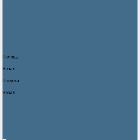
Статьи
Вакансии
Сотрудники
Политика конфидециальности
Сертификаты
Проекты
Видеогалерея
Фотогалерея
Доставка и оплата
Помощь
Назад
Помощь
Покупки
Назад
Покупки
Условия оплаты
Условия доставки
Гарантия
Вопрос - ответ
Марка Atlas Copco
Контакты