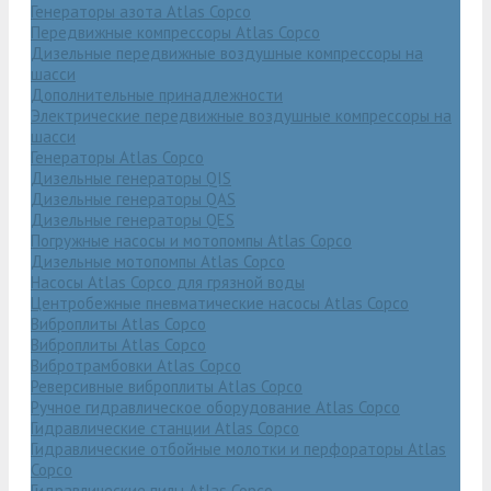
Генераторы азота Atlas Copco
Передвижные компрессоры Atlas Copco
Дизельные передвижные воздушные компрессоры на
шасси
Дополнительные принадлежности
Электрические передвижные воздушные компрессоры на
шасси
Генераторы Atlas Copco
Дизельные генераторы QIS
Дизельные генераторы QAS
Дизельные генераторы QES
Погружные насосы и мотопомпы Atlas Copco
Дизельные мотопомпы Atlas Copco
Насосы Atlas Copco для грязной воды
Центробежные пневматические насосы Atlas Copco
Виброплиты Atlas Copco
Виброплиты Atlas Copco
Вибротрамбовки Atlas Copco
Реверсивные виброплиты Atlas Copco
Ручное гидравлическое оборудование Atlas Copco
Гидравлические станции Atlas Copco
Гидравлические отбойные молотки и перфораторы Atlas
Copco
Гидравлические пилы Atlas Copco