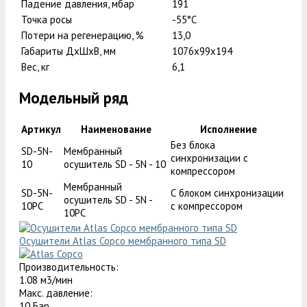
Падение давления, мбар
191
Точка росы
-55°С
Потери на регенерацию, %
13,0
Габариты ДxШxВ, мм
1076x99x194
Вес, кг
6,1
Модельный ряд
Артикул
Наименование
Исполнение
Без блока
SD-5N-
Мембранный
синхронизации с
10
осушитель SD - 5N - 10
компрессором
Мембранный
SD-5N-
С блоком синхронизации
осушитель SD - 5N -
10PC
с компрессором
10PC
Осушители Atlas Copco мембранного типа SD
Производительность:
1.08 м3/мин
Макс. давление:
10 Бар