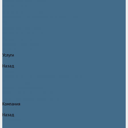
Двигатели Atlas Copco
Клапана Atlas Copco
Контроллер Atlas Copco
Мембраны для компрессоров Atlas Copco
Муфты Atlas Copco
Радиатор Atlas Copco
Ремкомплект Atlas Copco
Ремни Atlas Copco
Шланги Atlas Copco
Компрессоры бу
Услуги
Назад
Услуги
Техническое обслуживание компрессоров
Монтаж компрессоров
Ремонт компрессоров
Пневмоаудит предприятий
Проектирование пневмосистем
Компания
Назад
Компания
Новости