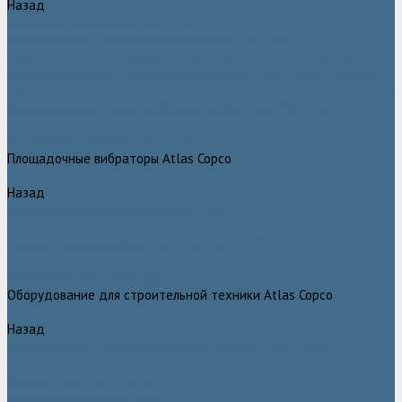
Назад
Глубинные вибраторы Atlas Copco
Механические глубинные вибраторы Atlas Copco
Пневматические глубинные вибраторы Atlas Copco (Dynapac)
Преобразователи частоты и напряжения Atlas Copco (Dynapac)
Приводы глубинных вибраторов механического типа Atlas Copco
Электромеханические глубинные вибраторы Atlas Copco
Виброрейки Atlas Copco
Затирочные машины Atlas Copco
Площадочные вибраторы Atlas Copco
Назад
Площадочные вибраторы Atlas Copco
Высокочастотные вибраторы Atlas Copco ER
Пневматические вибраторы Atlas Copco EP
Среднечастотные вибраторы Atlas Copco ER
Нарезчики швов Atlas Copco
Оборудование для строительной техники Atlas Copco
Назад
Оборудование для строительной техники Atlas Copco
Гидромолоты Atlas Copco
Компакторы Atlas Copco
Гидроножницы Atlas Copco