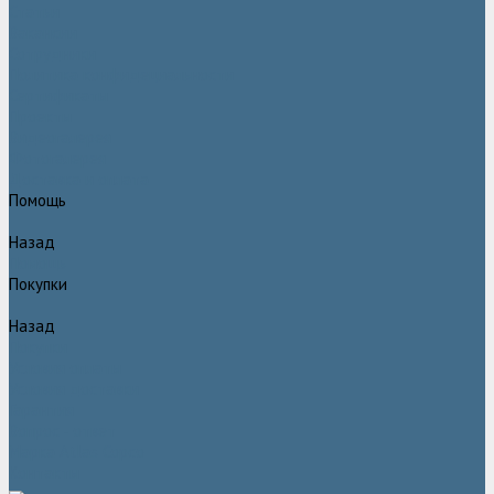
Статьи
Вакансии
Сотрудники
Политика конфидециальности
Сертификаты
Проекты
Видеогалерея
Фотогалерея
Доставка и оплата
Помощь
Назад
Помощь
Покупки
Назад
Покупки
Условия оплаты
Условия доставки
Гарантия
Вопрос - ответ
Марка Atlas Copco
Контакты