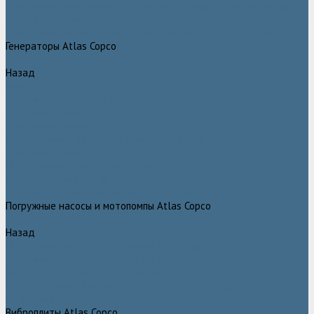
Дизельные передвижные воздушные компрессоры на шасси
Дополнительные принадлежности
Электрические передвижные воздушные компрессоры на шасси
Генераторы Atlas Copco
Назад
Генераторы Atlas Copco
Дизельные генераторы QIS
Дизельные генераторы QAS
Дизельные генераторы QES
Передвижные дизельные генераторы QAX
Дизельные генераторы QAC, QEC
Портативные генераторы серии QEP
Осветительные мачты
Дополнительные принадлежности к генераторам
Погружные насосы и мотопомпы Atlas Copco
Назад
Погружные насосы и мотопомпы Atlas Copco
Дизельные мотопомпы Atlas Copco
Насосы Atlas Copco для грязной воды
Центробежные пневматические насосы Atlas Copco
Шламовые насосы Atlas Copco
Виброплиты Atlas Copco