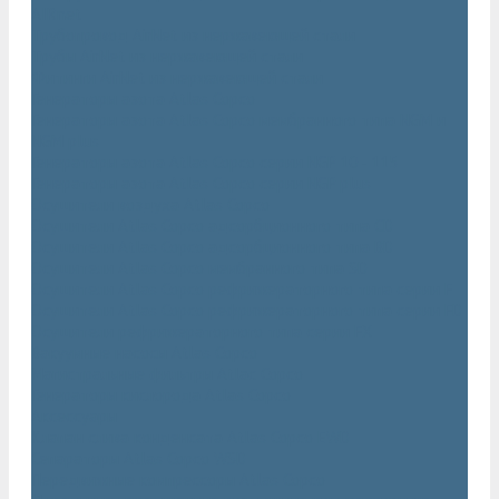
AIRnet
Трубопровод AirNet из нержавеющей стали
Трубы AirNet из нержавеющей стали
Фитинги AirNet из нержавеющей стали
Генераторы азота Atlas Copco
Генераторы азота Atlas Copco мембранного типа NGM и
NGM plus
Генераторы азота Atlas Copco серии NGP 10 - 115
Генераторы азота Atlas Copco серии NGP plus
Осушители воздуха Atlas Copco
Осушители Atlas Copco адсорбционного типа CD
Осушители Atlas Copco адсорбционного типа BD
Осушители Atlas Copco мембранного типа SD
Осушители Atlas Copco рефрижераторного типа серии F
Осушители Atlas Copco рефрижераторного типа серии FD
Осушители рефрижераторного типа серии FX
Вакуумные насосы Atlas Copco
Магистральные фильтры Atlac Copco
Генераторы кислорода Atlas Copco
Аксессуары
Клапан слива конденсата Atlas Copco EWD
Сепараторы Atlas Copco WSD
Передвижные компрессоры Atlas Copco