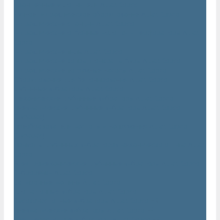
Траншейные уплотнители Atlas Copco
Ручное гидравлическое оборудование Atlas Copco
Гидравлические станции Atlas Copco
Гидравлические отбойные молотки и перфораторы Atlas
Copco
Гидравлические пилы Atlas Copco
Гидравлические копры, домкраты, буры Atlas Copco
Гидравлические погружные насосы Atlas Copco
Оборудование для бетонирования Atlas Copco
Глубинные вибраторы Atlas Copco
Механические глубинные вибраторы Atlas Copco
Пневматические глубинные вибраторы Atlas Copco
(Dynapac)
Преобразователи частоты и напряжения Atlas Copco
(Dynapac)
Приводы глубинных вибраторов механического типа Atlas
Copco
Электромеханические глубинные вибраторы Atlas Copco
Виброрейки Atlas Copco
Затирочные машины Atlas Copco
Площадочные вибраторы Atlas Copco
Высокочастотные вибраторы Atlas Copco ER
Пневматические вибраторы Atlas Copco EP
Среднечастотные вибраторы Atlas Copco ER