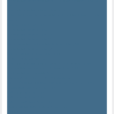
Дизельные передвижные воздушные компрессоры на
шасси
Дополнительные принадлежности
Электрические передвижные воздушные компрессоры на
шасси
Генераторы Atlas Copco
Дизельные генераторы QIS
Дизельные генераторы QAS
Дизельные генераторы QES
Передвижные дизельные генераторы QAX
Дизельные генераторы QAC, QEC
Портативные генераторы серии QEP
Осветительные мачты
Дополнительные принадлежности к генераторам
Погружные насосы и мотопомпы Atlas Copco
Дизельные мотопомпы Atlas Copco
Насосы Atlas Copco для грязной воды
Центробежные пневматические насосы Atlas Copco
Шламовые насосы Atlas Copco
Виброплиты Atlas Copco
Виброплиты Atlas Copco
Вибротрамбовки Atlas Copco
Реверсивные виброплиты Atlas Copco
Ручные виброкатки Atlas Copco