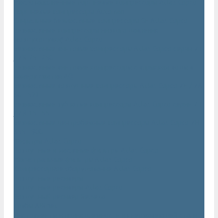
Маслозаполненные поршневые компрессоры Atlas Copco
Поршневые компрессоры Automan
Спиральные безмасляные компрессоры SF Atlas Copco
Безмасляные компрессоры низкого давления
(воздуходувки) Atlas Copco
Безмасляные винтовые компрессоры Atlas Copco серии ZT
/ ZR 75–750
Безмасляные винтовые компрессоры с впрыском воды в
камеру сжатия AQ
Безмасляные воздушные компрессоры Atlas Copco ZE / ZA
30 - 522
Безмасляные зубчатые компрессоры Atlas Copco серии ZT
/ ZR 15–55
Безмасляные центробежные компрессоры Atlas Copco ZH
355 - 900
Фильтры Atlas Copco
Воздушные и масляные фильтры Atlas Copco
Магистральные фильтры Atlas Copco
Компрессорное оборудование Atlas Copco
Воздушные ресиверы
Воздушные ресиверы Atlas Copco
Воздушный ресивер Remeza
Трубы AIRnet
Инструменты и принадлежности из нержавеющей стали