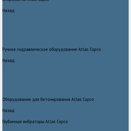
Назад
Виброплиты Atlas Copco
Виброплиты Atlas Copco
Вибротрамбовки Atlas Copco
Реверсивные виброплиты Atlas Copco
Ручные виброкатки Atlas Copco
Траншейные уплотнители Atlas Copco
Ручное гидравлическое оборудование Atlas Copco
Назад
Ручное гидравлическое оборудование Atlas Copco
Гидравлические станции Atlas Copco
Гидравлические отбойные молотки и перфораторы Atlas Copco
Гидравлические пилы Atlas Copco
Гидравлические копры, домкраты, буры Atlas Copco
Гидравлические погружные насосы Atlas Copco
Оборудование для бетонирования Atlas Copco
Назад
Оборудование для бетонирования Atlas Copco
Глубинные вибраторы Atlas Copco