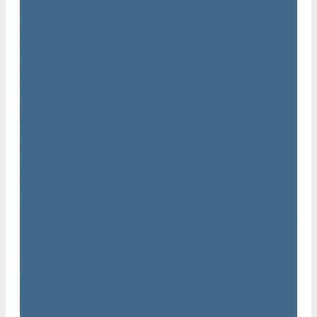
Нарезчики швов Atlas Copco
Оборудование для строительной техники Atlas Copco
Гидромолоты Atlas Copco
Компакторы Atlas Copco
Гидроножницы Atlas Copco
Грейферные захваты Atlas Copco
Измельчители Atlas Copco
Запчасти для компрессоров Atlas Copco
Компрессорное масло Atlas Copco
Масло Atlas Copco для винтовых компрессоров
Масло Atlas Copco для дизельных компрессоров и
генераторов
Масло Atlas Copco для поршневых и безмасляных
компрессоров
Сервисные наборы Atlas Copco
Сервисные наборы Atlas Copco для компрессоров до 8 Бар
Сервисные наборы Atlas Copco для компрессоров от 14
Бар
Сервисные наборы Atlas Copco для компрессоров от 8 до
14 Бар
Винтовые блоки Atlas Copco
Вентиляторы Atlas Copco
Датчики Atlas Copco