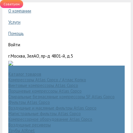
Советуем
О компании
Услуги
Помощь
Войти
г.Москва, ЗелАО, пр-д 4801-й, д.5
Каталог товаров
Компрессоры Atlas Copco / Атлас Копко
Винтовые компрессоры Atlas Copco
Поршневые компрессоры Atlas Copco
Спиральные безмасляные компрессоры SF Atlas Copco
Фильтры Atlas Copco
Воздушные и масляные фильтры Atlas Copco
Магистральные фильтры Atlas Copco
Компрессорное оборудование Atlas Copco
Воздушные ресиверы
Трубы AIRnet