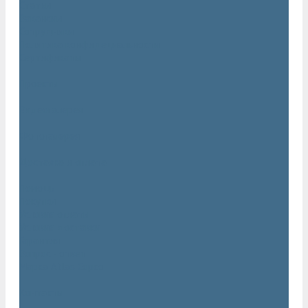
Статьи
Вакансии
Сотрудники
Политика конфидециальности
Сертификаты
Проекты
Видеогалерея
Фотогалерея
Доставка и оплата
Помощь
Покупки
Условия оплаты
Условия доставки
Гарантия
Вопрос - ответ
Марка Atlas Copco
Контакты