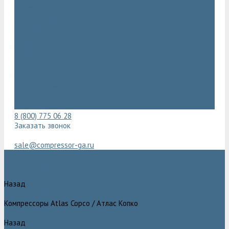
Видеогалерея
Фотогалерея
Доставка и оплата
Помощь
Покупки
Условия оплаты
Условия доставки
Гарантия
Вопрос - ответ
Марка Atlas Copco
Контакты
8 (800) 775 06 28
Заказать звонок
sale@compressor-ga.ru
Каталог товаров
Назад
Каталог товаров
Компрессоры Atlas Copco / Атлас Копко
Назад