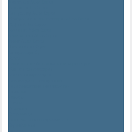
Двигатели Atlas Copco
Клапана Atlas Copco
Контроллер Atlas Copco
Мембраны для компрессоров Atlas Copco
Муфты Atlas Copco
Радиатор Atlas Copco
Ремкомплект Atlas Copco
Ремни Atlas Copco
Шланги Atlas Copco
Компрессоры бу
Услуги
Техническое обслуживание компрессоров
Монтаж компрессоров
Ремонт компрессоров
Пневмоаудит предприятий
Проектирование пневмосистем
Компания
Новости
Статьи
Вакансии
Сотрудники
Политика конфидециальности
Сертификаты
Проекты