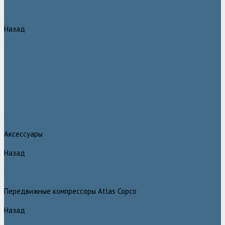
Генераторы азота Atlas Copco серии NGP plus
Осушители воздуха Atlas Copco
Назад
Осушители воздуха Atlas Copco
Осушители Atlas Copco адсорбционного типа CD
Осушители Atlas Copco адсорбционного типа BD
Осушители Atlas Copco мембранного типа SD
Осушители Atlas Copco рефрижераторного типа серии F
Осушители Atlas Copco рефрижераторного типа серии FD
Осушители рефрижераторного типа серии FX
Вакуумные насосы Atlas Copco
Магистральные фильтры Atlac Copco
Генераторы кислорода Atlas Copco
Аксессуары
Назад
Аксессуары
Клапан слива конденсата Atlas Copco EWD
Сепараторы Atlas Copco WSD
Передвижные компрессоры Atlas Copco
Назад
Передвижные компрессоры Atlas Copco