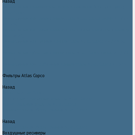
Назад
Безмасляные компрессоры низкого давления (воздуходувки)
Atlas Copco
Безмасляные винтовые компрессоры Atlas Copco серии ZT / ZR
75–750
Безмасляные винтовые компрессоры с впрыском воды в камеру
сжатия AQ
Безмасляные воздушные компрессоры Atlas Copco ZE / ZA 30 -
522
Безмасляные зубчатые компрессоры Atlas Copco серии ZT / ZR
15–55
Безмасляные центробежные компрессоры Atlas Copco ZH 355 -
900
Фильтры Atlas Copco
Назад
Фильтры Atlas Copco
Воздушные и масляные фильтры Atlas Copco
Магистральные фильтры Atlas Copco
Компрессорное оборудование Atlas Copco
Назад
Компрессорное оборудование Atlas Copco
Воздушные ресиверы