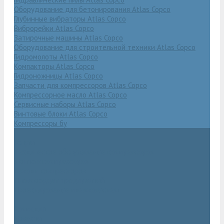
Оборудование для бетонирования Atlas Copco
Глубинные вибраторы Atlas Copco
Виброрейки Atlas Copco
Затирочные машины Atlas Copco
Оборудование для строительной техники Atlas Copco
Гидромолоты Atlas Copco
Компакторы Atlas Copco
Гидроножницы Atlas Copco
Запчасти для компрессоров Atlas Copco
Компрессорное масло Atlas Copco
Сервисные наборы Atlas Copco
Винтовые блоки Atlas Copco
Компрессоры бу
Услуги
Техническое обслуживание компрессоров
Монтаж компрессоров
Ремонт компрессоров
Пневмоаудит предприятий
Проектирование пневмосистем
Компания
Новости