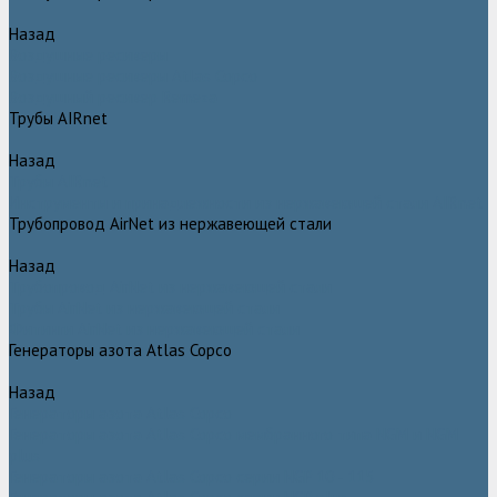
Назад
Воздушные ресиверы
Воздушные ресиверы Atlas Copco
Воздушный ресивер Remeza
Трубы AIRnet
Назад
Трубы AIRnet
Инструменты и принадлежности из нержавеющей стали AIRnet
Трубопровод AirNet из нержавеющей стали
Назад
Трубопровод AirNet из нержавеющей стали
Трубы AirNet из нержавеющей стали
Фитинги AirNet из нержавеющей стали
Генераторы азота Atlas Copco
Назад
Генераторы азота Atlas Copco
Генераторы азота Atlas Copco мембранного типа NGM и NGM
plus
Генераторы азота Atlas Copco серии NGP 10 - 115