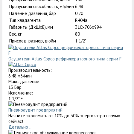
Пропускная способность, м3/мин
6,48
Падение давления, бар
0,20
Тип хладагента
R404a
Габариты (ДxШxВ), мм
310x706x994
Вес, кг
80
Присоед. размер, дюйм
1 1/2"
Осушители Atlas Copco рефрижераторного типа серии F
Производительность:
6.48 м3/мин
Макс. давление:
13 Бар
Исполнение:
1 1/2" F
Пневмоаудит предприятий
Начните экономить от 10% до 30% энергозатрат прямо
сейчас!
Детально ...