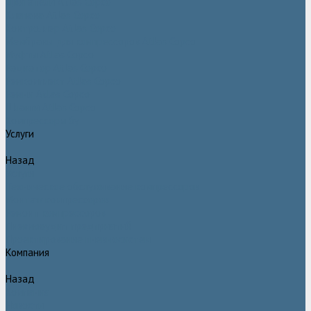
Двигатели Atlas Copco
Клапана Atlas Copco
Контроллер Atlas Copco
Мембраны для компрессоров Atlas Copco
Муфты Atlas Copco
Радиатор Atlas Copco
Ремкомплект Atlas Copco
Ремни Atlas Copco
Шланги Atlas Copco
Компрессоры бу
Услуги
Назад
Услуги
Техническое обслуживание компрессоров
Монтаж компрессоров
Ремонт компрессоров
Пневмоаудит предприятий
Проектирование пневмосистем
Компания
Назад
Компания
Новости