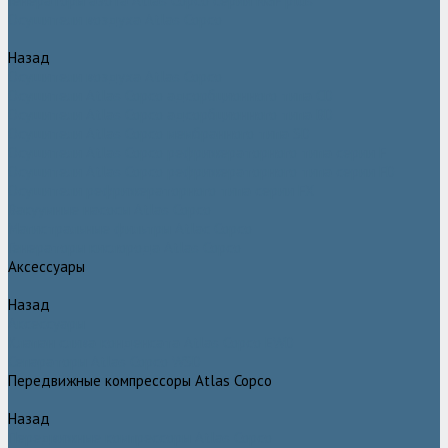
Генераторы азота Atlas Copco серии NGP plus
Осушители воздуха Atlas Copco
Назад
Осушители воздуха Atlas Copco
Осушители Atlas Copco адсорбционного типа CD
Осушители Atlas Copco адсорбционного типа BD
Осушители Atlas Copco мембранного типа SD
Осушители Atlas Copco рефрижераторного типа серии F
Осушители Atlas Copco рефрижераторного типа серии FD
Осушители рефрижераторного типа серии FX
Вакуумные насосы Atlas Copco
Магистральные фильтры Atlac Copco
Генераторы кислорода Atlas Copco
Аксессуары
Назад
Аксессуары
Клапан слива конденсата Atlas Copco EWD
Сепараторы Atlas Copco WSD
Передвижные компрессоры Atlas Copco
Назад
Передвижные компрессоры Atlas Copco