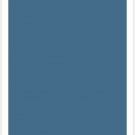
Нарезчики швов Atlas Copco
Оборудование для строительной техники Atlas Copco
Гидромолоты Atlas Copco
Компакторы Atlas Copco
Гидроножницы Atlas Copco
Грейферные захваты Atlas Copco
Измельчители Atlas Copco
Запчасти для компрессоров Atlas Copco
Компрессорное масло Atlas Copco
Масло Atlas Copco для винтовых компрессоров
Масло Atlas Copco для дизельных компрессоров и
генераторов
Масло Atlas Copco для поршневых и безмасляных
компрессоров
Сервисные наборы Atlas Copco
Сервисные наборы Atlas Copco для компрессоров до 8 Бар
Сервисные наборы Atlas Copco для компрессоров от 14
Бар
Сервисные наборы Atlas Copco для компрессоров от 8 до
14 Бар
Винтовые блоки Atlas Copco
Вентиляторы Atlas Copco
Датчики Atlas Copco