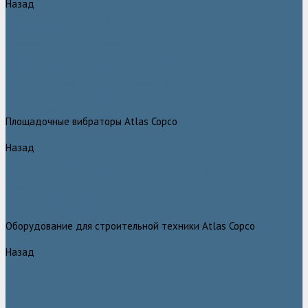
Назад
Глубинные вибраторы Atlas Copco
Механические глубинные вибраторы Atlas Copco
Пневматические глубинные вибраторы Atlas Copco (Dynapac)
Преобразователи частоты и напряжения Atlas Copco (Dynapac)
Приводы глубинных вибраторов механического типа Atlas Copco
Электромеханические глубинные вибраторы Atlas Copco
Виброрейки Atlas Copco
Затирочные машины Atlas Copco
Площадочные вибраторы Atlas Copco
Назад
Площадочные вибраторы Atlas Copco
Высокочастотные вибраторы Atlas Copco ER
Пневматические вибраторы Atlas Copco EP
Среднечастотные вибраторы Atlas Copco ER
Нарезчики швов Atlas Copco
Оборудование для строительной техники Atlas Copco
Назад
Оборудование для строительной техники Atlas Copco
Гидромолоты Atlas Copco
Компакторы Atlas Copco
Гидроножницы Atlas Copco