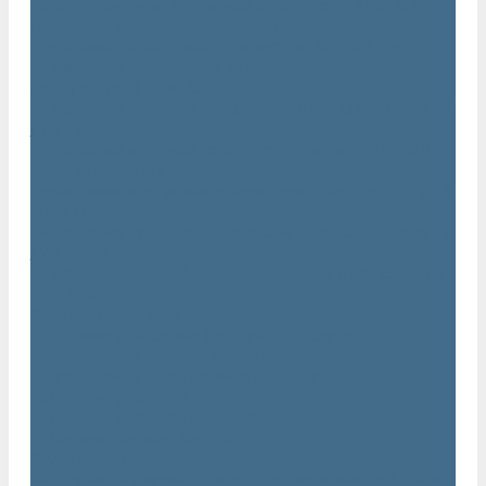
Маслозаполненные поршневые компрессоры Atlas Copco
Поршневые компрессоры Automan
Спиральные безмасляные компрессоры SF Atlas Copco
Безмасляные компрессоры низкого давления
(воздуходувки) Atlas Copco
Безмасляные винтовые компрессоры Atlas Copco серии ZT
/ ZR 75–750
Безмасляные винтовые компрессоры с впрыском воды в
камеру сжатия AQ
Безмасляные воздушные компрессоры Atlas Copco ZE / ZA
30 - 522
Безмасляные зубчатые компрессоры Atlas Copco серии ZT
/ ZR 15–55
Безмасляные центробежные компрессоры Atlas Copco ZH
355 - 900
Фильтры Atlas Copco
Воздушные и масляные фильтры Atlas Copco
Магистральные фильтры Atlas Copco
Компрессорное оборудование Atlas Copco
Воздушные ресиверы
Воздушные ресиверы Atlas Copco
Воздушный ресивер Remeza
Трубы AIRnet
Инструменты и принадлежности из нержавеющей стали