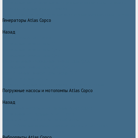
Дизельные передвижные воздушные компрессоры на шасси
Дополнительные принадлежности
Электрические передвижные воздушные компрессоры на шасси
Генераторы Atlas Copco
Назад
Генераторы Atlas Copco
Дизельные генераторы QIS
Дизельные генераторы QAS
Дизельные генераторы QES
Передвижные дизельные генераторы QAX
Дизельные генераторы QAC, QEC
Портативные генераторы серии QEP
Осветительные мачты
Дополнительные принадлежности к генераторам
Погружные насосы и мотопомпы Atlas Copco
Назад
Погружные насосы и мотопомпы Atlas Copco
Дизельные мотопомпы Atlas Copco
Насосы Atlas Copco для грязной воды
Центробежные пневматические насосы Atlas Copco
Шламовые насосы Atlas Copco
Виброплиты Atlas Copco