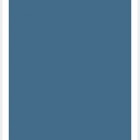
Статьи
Вакансии
Сотрудники
Политика конфидециальности
Сертификаты
Проекты
Видеогалерея
Фотогалерея
Доставка и оплата
Помощь
Покупки
Условия оплаты
Условия доставки
Гарантия
Вопрос - ответ
Марка Atlas Copco
Контакты