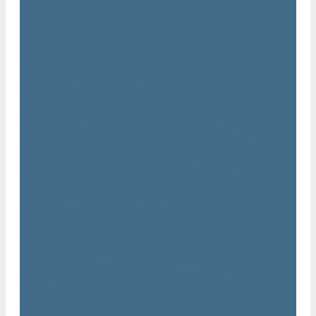
AIRnet
Трубопровод AirNet из нержавеющей стали
Трубы AirNet из нержавеющей стали
Фитинги AirNet из нержавеющей стали
Генераторы азота Atlas Copco
Генераторы азота Atlas Copco мембранного типа NGM и
NGM plus
Генераторы азота Atlas Copco серии NGP 10 - 115
Генераторы азота Atlas Copco серии NGP plus
Осушители воздуха Atlas Copco
Осушители Atlas Copco адсорбционного типа CD
Осушители Atlas Copco адсорбционного типа BD
Осушители Atlas Copco мембранного типа SD
Осушители Atlas Copco рефрижераторного типа серии F
Осушители Atlas Copco рефрижераторного типа серии FD
Осушители рефрижераторного типа серии FX
Вакуумные насосы Atlas Copco
Магистральные фильтры Atlac Copco
Генераторы кислорода Atlas Copco
Аксессуары
Клапан слива конденсата Atlas Copco EWD
Сепараторы Atlas Copco WSD
Передвижные компрессоры Atlas Copco