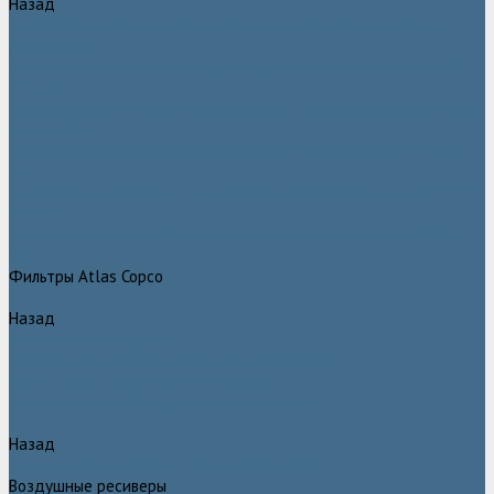
Назад
Безмасляные компрессоры низкого давления (воздуходувки)
Atlas Copco
Безмасляные винтовые компрессоры Atlas Copco серии ZT / ZR
75–750
Безмасляные винтовые компрессоры с впрыском воды в камеру
сжатия AQ
Безмасляные воздушные компрессоры Atlas Copco ZE / ZA 30 -
522
Безмасляные зубчатые компрессоры Atlas Copco серии ZT / ZR
15–55
Безмасляные центробежные компрессоры Atlas Copco ZH 355 -
900
Фильтры Atlas Copco
Назад
Фильтры Atlas Copco
Воздушные и масляные фильтры Atlas Copco
Магистральные фильтры Atlas Copco
Компрессорное оборудование Atlas Copco
Назад
Компрессорное оборудование Atlas Copco
Воздушные ресиверы