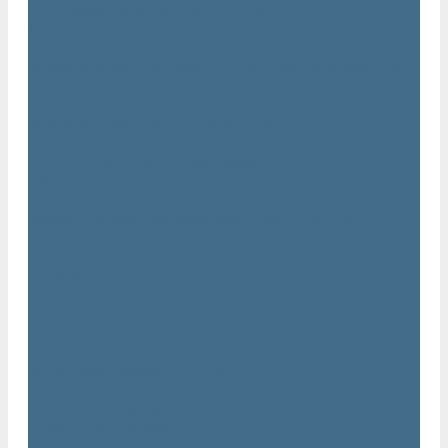
Траншейные уплотнители Atlas Copco
Ручное гидравлическое оборудование Atlas Copco
Гидравлические станции Atlas Copco
Гидравлические отбойные молотки и перфораторы Atlas
Copco
Гидравлические пилы Atlas Copco
Гидравлические копры, домкраты, буры Atlas Copco
Гидравлические погружные насосы Atlas Copco
Оборудование для бетонирования Atlas Copco
Глубинные вибраторы Atlas Copco
Механические глубинные вибраторы Atlas Copco
Пневматические глубинные вибраторы Atlas Copco
(Dynapac)
Преобразователи частоты и напряжения Atlas Copco
(Dynapac)
Приводы глубинных вибраторов механического типа Atlas
Copco
Электромеханические глубинные вибраторы Atlas Copco
Виброрейки Atlas Copco
Затирочные машины Atlas Copco
Площадочные вибраторы Atlas Copco
Высокочастотные вибраторы Atlas Copco ER
Пневматические вибраторы Atlas Copco EP
Среднечастотные вибраторы Atlas Copco ER