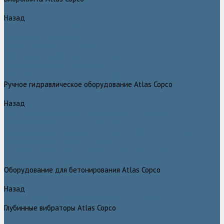
Назад
Виброплиты Atlas Copco
Виброплиты Atlas Copco
Вибротрамбовки Atlas Copco
Реверсивные виброплиты Atlas Copco
Ручные виброкатки Atlas Copco
Траншейные уплотнители Atlas Copco
Ручное гидравлическое оборудование Atlas Copco
Назад
Ручное гидравлическое оборудование Atlas Copco
Гидравлические станции Atlas Copco
Гидравлические отбойные молотки и перфораторы Atlas Copco
Гидравлические пилы Atlas Copco
Гидравлические копры, домкраты, буры Atlas Copco
Гидравлические погружные насосы Atlas Copco
Оборудование для бетонирования Atlas Copco
Назад
Оборудование для бетонирования Atlas Copco
Глубинные вибраторы Atlas Copco