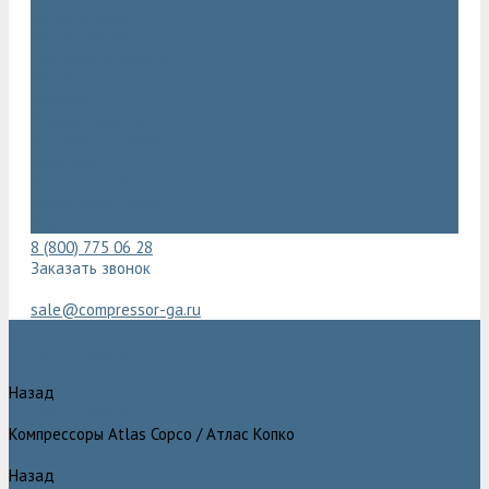
Видеогалерея
Фотогалерея
Доставка и оплата
Помощь
Покупки
Условия оплаты
Условия доставки
Гарантия
Вопрос - ответ
Марка Atlas Copco
Контакты
8 (800) 775 06 28
Заказать звонок
sale@compressor-ga.ru
Каталог товаров
Назад
Каталог товаров
Компрессоры Atlas Copco / Атлас Копко
Назад