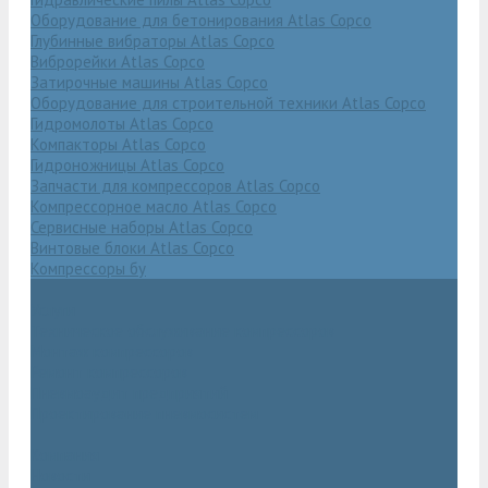
Оборудование для бетонирования Atlas Copco
Глубинные вибраторы Atlas Copco
Виброрейки Atlas Copco
Затирочные машины Atlas Copco
Оборудование для строительной техники Atlas Copco
Гидромолоты Atlas Copco
Компакторы Atlas Copco
Гидроножницы Atlas Copco
Запчасти для компрессоров Atlas Copco
Компрессорное масло Atlas Copco
Сервисные наборы Atlas Copco
Винтовые блоки Atlas Copco
Компрессоры бу
Услуги
Техническое обслуживание компрессоров
Монтаж компрессоров
Ремонт компрессоров
Пневмоаудит предприятий
Проектирование пневмосистем
Компания
Новости