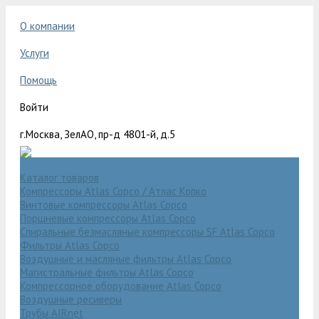
О компании
Услуги
Помощь
Войти
г.Москва, ЗелАО, пр-д 4801-й, д.5
Каталог товаров
Компрессоры Atlas Copco / Атлас Копко
Винтовые компрессоры Atlas Copco
Поршневые компрессоры Atlas Copco
Спиральные безмасляные компрессоры SF Atlas Copco
Фильтры Atlas Copco
Воздушные и масляные фильтры Atlas Copco
Магистральные фильтры Atlas Copco
Компрессорное оборудование Atlas Copco
Воздушные ресиверы
Трубы AIRnet