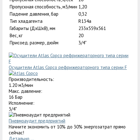
Пропускная способность, м3/мин
1,20
Падение давления, бар
0,32
Тип хладагента
R134a
Габариты (ДxШxВ), мм
233x559x561
Вес, кг
20
Присоед. размер, дюйм
3/4"
Осушители Atlas Copco рефрижераторного типа серии F
Производительность:
1.20 м3/мин
Макс. давление:
16 Бар
Исполнение:
3/4"
Пневмоаудит предприятий
Начните экономить от 10% до 30% энергозатрат прямо
сейчас!
Детально ...