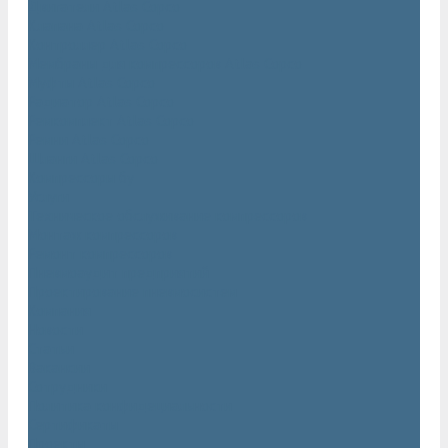
Двигатели Atlas Copco
Клапана Atlas Copco
Контроллер Atlas Copco
Мембраны для компрессоров Atlas Copco
Муфты Atlas Copco
Радиатор Atlas Copco
Ремкомплект Atlas Copco
Ремни Atlas Copco
Шланги Atlas Copco
Компрессоры бу
Услуги
Техническое обслуживание компрессоров
Монтаж компрессоров
Ремонт компрессоров
Пневмоаудит предприятий
Проектирование пневмосистем
Компания
Новости
Статьи
Вакансии
Сотрудники
Политика конфидециальности
Сертификаты
Проекты