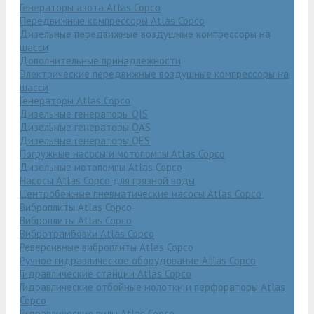
Генераторы азота Atlas Copco
Передвижные компрессоры Atlas Copco
Дизельные передвижные воздушные компрессоры на
шасси
Дополнительные принадлежности
Электрические передвижные воздушные компрессоры на
шасси
Генераторы Atlas Copco
Дизельные генераторы QIS
Дизельные генераторы QAS
Дизельные генераторы QES
Погружные насосы и мотопомпы Atlas Copco
Дизельные мотопомпы Atlas Copco
Насосы Atlas Copco для грязной воды
Центробежные пневматические насосы Atlas Copco
Виброплиты Atlas Copco
Виброплиты Atlas Copco
Вибротрамбовки Atlas Copco
Реверсивные виброплиты Atlas Copco
Ручное гидравлическое оборудование Atlas Copco
Гидравлические станции Atlas Copco
Гидравлические отбойные молотки и перфораторы Atlas
Copco
Гидравлические пилы Atlas Copco