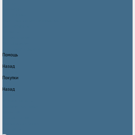
Статьи
Вакансии
Сотрудники
Политика конфидециальности
Сертификаты
Проекты
Видеогалерея
Фотогалерея
Доставка и оплата
Помощь
Назад
Помощь
Покупки
Назад
Покупки
Условия оплаты
Условия доставки
Гарантия
Вопрос - ответ
Марка Atlas Copco
Контакты