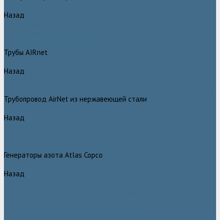
Назад
Воздушные ресиверы
Воздушные ресиверы Atlas Copco
Воздушный ресивер Remeza
Трубы AIRnet
Назад
Трубы AIRnet
Инструменты и принадлежности из нержавеющей стали AIRnet
Трубопровод AirNet из нержавеющей стали
Назад
Трубопровод AirNet из нержавеющей стали
Трубы AirNet из нержавеющей стали
Фитинги AirNet из нержавеющей стали
Генераторы азота Atlas Copco
Назад
Генераторы азота Atlas Copco
Генераторы азота Atlas Copco мембранного типа NGM и NGM
plus
Генераторы азота Atlas Copco серии NGP 10 - 115