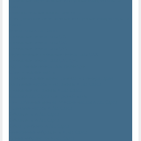
Дизельные передвижные воздушные компрессоры на
шасси
Дополнительные принадлежности
Электрические передвижные воздушные компрессоры на
шасси
Генераторы Atlas Copco
Дизельные генераторы QIS
Дизельные генераторы QAS
Дизельные генераторы QES
Передвижные дизельные генераторы QAX
Дизельные генераторы QAC, QEC
Портативные генераторы серии QEP
Осветительные мачты
Дополнительные принадлежности к генераторам
Погружные насосы и мотопомпы Atlas Copco
Дизельные мотопомпы Atlas Copco
Насосы Atlas Copco для грязной воды
Центробежные пневматические насосы Atlas Copco
Шламовые насосы Atlas Copco
Виброплиты Atlas Copco
Виброплиты Atlas Copco
Вибротрамбовки Atlas Copco
Реверсивные виброплиты Atlas Copco
Ручные виброкатки Atlas Copco