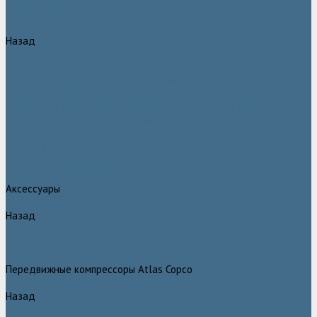
Генераторы азота Atlas Copco серии NGP plus
Осушители воздуха Atlas Copco
Назад
Осушители воздуха Atlas Copco
Осушители Atlas Copco адсорбционного типа CD
Осушители Atlas Copco адсорбционного типа BD
Осушители Atlas Copco мембранного типа SD
Осушители Atlas Copco рефрижераторного типа серии F
Осушители Atlas Copco рефрижераторного типа серии FD
Осушители рефрижераторного типа серии FX
Вакуумные насосы Atlas Copco
Магистральные фильтры Atlac Copco
Генераторы кислорода Atlas Copco
Аксессуары
Назад
Аксессуары
Клапан слива конденсата Atlas Copco EWD
Сепараторы Atlas Copco WSD
Передвижные компрессоры Atlas Copco
Назад
Передвижные компрессоры Atlas Copco