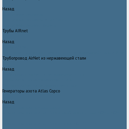
Назад
Воздушные ресиверы
Воздушные ресиверы Atlas Copco
Воздушный ресивер Remeza
Трубы AIRnet
Назад
Трубы AIRnet
Инструменты и принадлежности из нержавеющей стали AIRnet
Трубопровод AirNet из нержавеющей стали
Назад
Трубопровод AirNet из нержавеющей стали
Трубы AirNet из нержавеющей стали
Фитинги AirNet из нержавеющей стали
Генераторы азота Atlas Copco
Назад
Генераторы азота Atlas Copco
Генераторы азота Atlas Copco мембранного типа NGM и NGM
plus
Генераторы азота Atlas Copco серии NGP 10 - 115