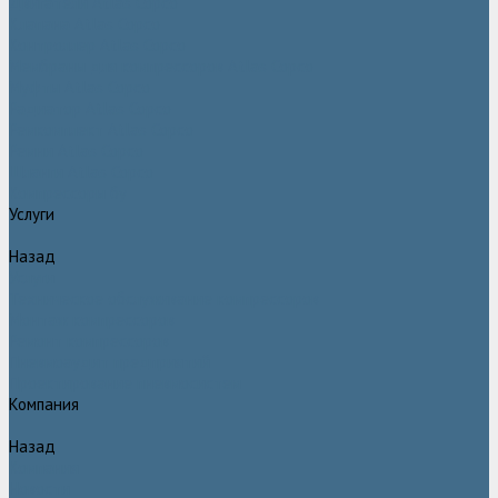
Двигатели Atlas Copco
Клапана Atlas Copco
Контроллер Atlas Copco
Мембраны для компрессоров Atlas Copco
Муфты Atlas Copco
Радиатор Atlas Copco
Ремкомплект Atlas Copco
Ремни Atlas Copco
Шланги Atlas Copco
Компрессоры бу
Услуги
Назад
Услуги
Техническое обслуживание компрессоров
Монтаж компрессоров
Ремонт компрессоров
Пневмоаудит предприятий
Проектирование пневмосистем
Компания
Назад
Компания
Новости