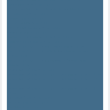
Нарезчики швов Atlas Copco
Оборудование для строительной техники Atlas Copco
Гидромолоты Atlas Copco
Компакторы Atlas Copco
Гидроножницы Atlas Copco
Грейферные захваты Atlas Copco
Измельчители Atlas Copco
Запчасти для компрессоров Atlas Copco
Компрессорное масло Atlas Copco
Масло Atlas Copco для винтовых компрессоров
Масло Atlas Copco для дизельных компрессоров и
генераторов
Масло Atlas Copco для поршневых и безмасляных
компрессоров
Сервисные наборы Atlas Copco
Сервисные наборы Atlas Copco для компрессоров до 8 Бар
Сервисные наборы Atlas Copco для компрессоров от 14
Бар
Сервисные наборы Atlas Copco для компрессоров от 8 до
14 Бар
Винтовые блоки Atlas Copco
Вентиляторы Atlas Copco
Датчики Atlas Copco