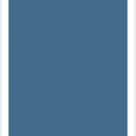
AIRnet
Трубопровод AirNet из нержавеющей стали
Трубы AirNet из нержавеющей стали
Фитинги AirNet из нержавеющей стали
Генераторы азота Atlas Copco
Генераторы азота Atlas Copco мембранного типа NGM и
NGM plus
Генераторы азота Atlas Copco серии NGP 10 - 115
Генераторы азота Atlas Copco серии NGP plus
Осушители воздуха Atlas Copco
Осушители Atlas Copco адсорбционного типа CD
Осушители Atlas Copco адсорбционного типа BD
Осушители Atlas Copco мембранного типа SD
Осушители Atlas Copco рефрижераторного типа серии F
Осушители Atlas Copco рефрижераторного типа серии FD
Осушители рефрижераторного типа серии FX
Вакуумные насосы Atlas Copco
Магистральные фильтры Atlac Copco
Генераторы кислорода Atlas Copco
Аксессуары
Клапан слива конденсата Atlas Copco EWD
Сепараторы Atlas Copco WSD
Передвижные компрессоры Atlas Copco