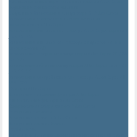
Маслозаполненные поршневые компрессоры Atlas Copco
Поршневые компрессоры Automan
Спиральные безмасляные компрессоры SF Atlas Copco
Безмасляные компрессоры низкого давления
(воздуходувки) Atlas Copco
Безмасляные винтовые компрессоры Atlas Copco серии ZT
/ ZR 75–750
Безмасляные винтовые компрессоры с впрыском воды в
камеру сжатия AQ
Безмасляные воздушные компрессоры Atlas Copco ZE / ZA
30 - 522
Безмасляные зубчатые компрессоры Atlas Copco серии ZT
/ ZR 15–55
Безмасляные центробежные компрессоры Atlas Copco ZH
355 - 900
Фильтры Atlas Copco
Воздушные и масляные фильтры Atlas Copco
Магистральные фильтры Atlas Copco
Компрессорное оборудование Atlas Copco
Воздушные ресиверы
Воздушные ресиверы Atlas Copco
Воздушный ресивер Remeza
Трубы AIRnet
Инструменты и принадлежности из нержавеющей стали