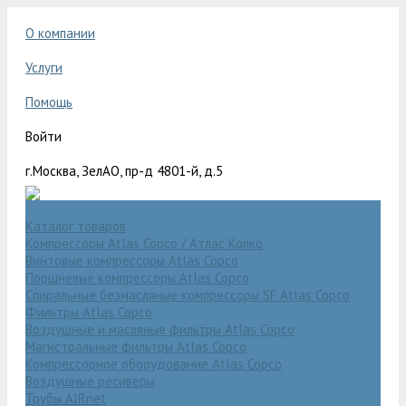
О компании
Услуги
Помощь
Войти
г.Москва, ЗелАО, пр-д 4801-й, д.5
Каталог товаров
Компрессоры Atlas Copco / Атлас Копко
Винтовые компрессоры Atlas Copco
Поршневые компрессоры Atlas Copco
Спиральные безмасляные компрессоры SF Atlas Copco
Фильтры Atlas Copco
Воздушные и масляные фильтры Atlas Copco
Магистральные фильтры Atlas Copco
Компрессорное оборудование Atlas Copco
Воздушные ресиверы
Трубы AIRnet