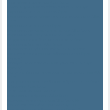
Траншейные уплотнители Atlas Copco
Ручное гидравлическое оборудование Atlas Copco
Гидравлические станции Atlas Copco
Гидравлические отбойные молотки и перфораторы Atlas
Copco
Гидравлические пилы Atlas Copco
Гидравлические копры, домкраты, буры Atlas Copco
Гидравлические погружные насосы Atlas Copco
Оборудование для бетонирования Atlas Copco
Глубинные вибраторы Atlas Copco
Механические глубинные вибраторы Atlas Copco
Пневматические глубинные вибраторы Atlas Copco
(Dynapac)
Преобразователи частоты и напряжения Atlas Copco
(Dynapac)
Приводы глубинных вибраторов механического типа Atlas
Copco
Электромеханические глубинные вибраторы Atlas Copco
Виброрейки Atlas Copco
Затирочные машины Atlas Copco
Площадочные вибраторы Atlas Copco
Высокочастотные вибраторы Atlas Copco ER
Пневматические вибраторы Atlas Copco EP
Среднечастотные вибраторы Atlas Copco ER