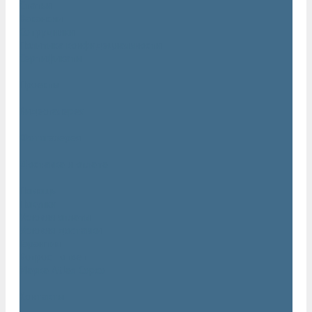
Статьи
Вакансии
Сотрудники
Политика конфидециальности
Сертификаты
Проекты
Видеогалерея
Фотогалерея
Доставка и оплата
Помощь
Покупки
Условия оплаты
Условия доставки
Гарантия
Вопрос - ответ
Марка Atlas Copco
Контакты