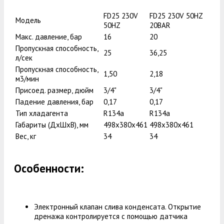
FD25 230V
FD25 230V 50HZ
Модель
50HZ
20BAR
Макс. давление, бар
16
20
Пропускная способность,
25
36,25
л/сек
Пропускная способность,
1,50
2,18
м3/мин
Присоед. размер, дюйм
3/4"
3/4"
Падение давления, бар
0,17
0,17
Тип хладагента
R134a
R134a
Габариты (ДxШxВ), мм
498x380x461
498x380x461
Вес, кг
34
34
Особенности:
Электронный клапан слива конденсата. Открытие
дренажа контролируется с помощью датчика