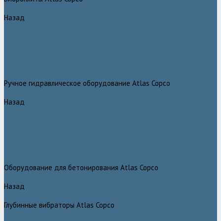
Назад
Виброплиты Atlas Copco
Виброплиты Atlas Copco
Вибротрамбовки Atlas Copco
Реверсивные виброплиты Atlas Copco
Ручные виброкатки Atlas Copco
Траншейные уплотнители Atlas Copco
Ручное гидравлическое оборудование Atlas Copco
Назад
Ручное гидравлическое оборудование Atlas Copco
Гидравлические станции Atlas Copco
Гидравлические отбойные молотки и перфораторы Atlas Copco
Гидравлические пилы Atlas Copco
Гидравлические копры, домкраты, буры Atlas Copco
Гидравлические погружные насосы Atlas Copco
Оборудование для бетонирования Atlas Copco
Назад
Оборудование для бетонирования Atlas Copco
Глубинные вибраторы Atlas Copco