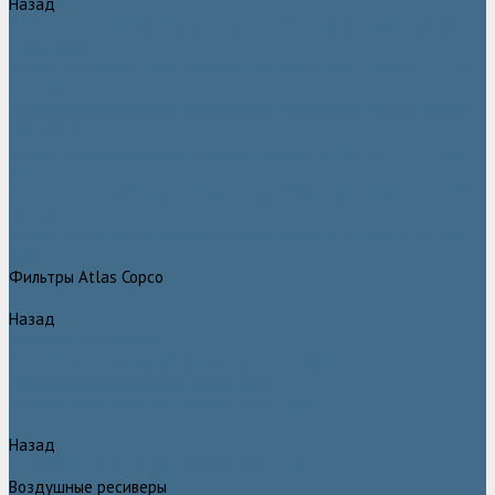
Назад
Безмасляные компрессоры низкого давления (воздуходувки)
Atlas Copco
Безмасляные винтовые компрессоры Atlas Copco серии ZT / ZR
75–750
Безмасляные винтовые компрессоры с впрыском воды в камеру
сжатия AQ
Безмасляные воздушные компрессоры Atlas Copco ZE / ZA 30 -
522
Безмасляные зубчатые компрессоры Atlas Copco серии ZT / ZR
15–55
Безмасляные центробежные компрессоры Atlas Copco ZH 355 -
900
Фильтры Atlas Copco
Назад
Фильтры Atlas Copco
Воздушные и масляные фильтры Atlas Copco
Магистральные фильтры Atlas Copco
Компрессорное оборудование Atlas Copco
Назад
Компрессорное оборудование Atlas Copco
Воздушные ресиверы