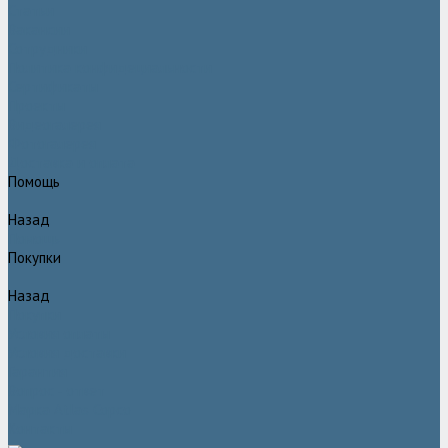
Статьи
Вакансии
Сотрудники
Политика конфидециальности
Сертификаты
Проекты
Видеогалерея
Фотогалерея
Доставка и оплата
Помощь
Назад
Помощь
Покупки
Назад
Покупки
Условия оплаты
Условия доставки
Гарантия
Вопрос - ответ
Марка Atlas Copco
Контакты