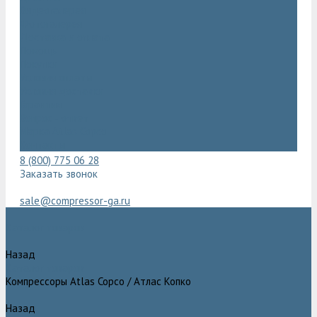
Видеогалерея
Фотогалерея
Доставка и оплата
Помощь
Покупки
Условия оплаты
Условия доставки
Гарантия
Вопрос - ответ
Марка Atlas Copco
Контакты
8 (800) 775 06 28
Заказать звонок
sale@compressor-ga.ru
Каталог товаров
Назад
Каталог товаров
Компрессоры Atlas Copco / Атлас Копко
Назад