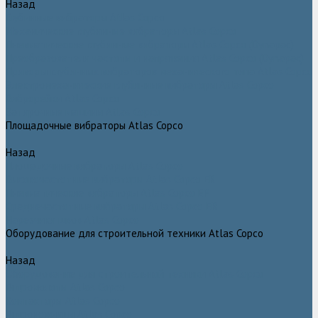
Назад
Глубинные вибраторы Atlas Copco
Механические глубинные вибраторы Atlas Copco
Пневматические глубинные вибраторы Atlas Copco (Dynapac)
Преобразователи частоты и напряжения Atlas Copco (Dynapac)
Приводы глубинных вибраторов механического типа Atlas Copco
Электромеханические глубинные вибраторы Atlas Copco
Виброрейки Atlas Copco
Затирочные машины Atlas Copco
Площадочные вибраторы Atlas Copco
Назад
Площадочные вибраторы Atlas Copco
Высокочастотные вибраторы Atlas Copco ER
Пневматические вибраторы Atlas Copco EP
Среднечастотные вибраторы Atlas Copco ER
Нарезчики швов Atlas Copco
Оборудование для строительной техники Atlas Copco
Назад
Оборудование для строительной техники Atlas Copco
Гидромолоты Atlas Copco
Компакторы Atlas Copco
Гидроножницы Atlas Copco