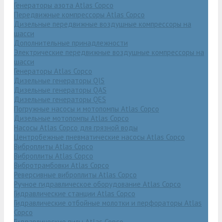
Генераторы азота Atlas Copco
Передвижные компрессоры Atlas Copco
Дизельные передвижные воздушные компрессоры на
шасси
Дополнительные принадлежности
Электрические передвижные воздушные компрессоры на
шасси
Генераторы Atlas Copco
Дизельные генераторы QIS
Дизельные генераторы QAS
Дизельные генераторы QES
Погружные насосы и мотопомпы Atlas Copco
Дизельные мотопомпы Atlas Copco
Насосы Atlas Copco для грязной воды
Центробежные пневматические насосы Atlas Copco
Виброплиты Atlas Copco
Виброплиты Atlas Copco
Вибротрамбовки Atlas Copco
Реверсивные виброплиты Atlas Copco
Ручное гидравлическое оборудование Atlas Copco
Гидравлические станции Atlas Copco
Гидравлические отбойные молотки и перфораторы Atlas
Copco
Гидравлические пилы Atlas Copco