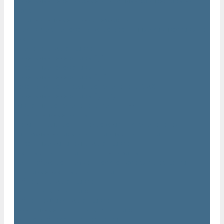
Дизельные передвижные воздушные компрессоры на
шасси
Дополнительные принадлежности
Электрические передвижные воздушные компрессоры на
шасси
Генераторы Atlas Copco
Дизельные генераторы QIS
Дизельные генераторы QAS
Дизельные генераторы QES
Передвижные дизельные генераторы QAX
Дизельные генераторы QAC, QEC
Портативные генераторы серии QEP
Осветительные мачты
Дополнительные принадлежности к генераторам
Погружные насосы и мотопомпы Atlas Copco
Дизельные мотопомпы Atlas Copco
Насосы Atlas Copco для грязной воды
Центробежные пневматические насосы Atlas Copco
Шламовые насосы Atlas Copco
Виброплиты Atlas Copco
Виброплиты Atlas Copco
Вибротрамбовки Atlas Copco
Реверсивные виброплиты Atlas Copco
Ручные виброкатки Atlas Copco