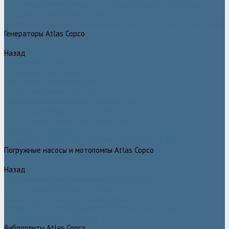
Дизельные передвижные воздушные компрессоры на шасси
Дополнительные принадлежности
Электрические передвижные воздушные компрессоры на шасси
Генераторы Atlas Copco
Назад
Генераторы Atlas Copco
Дизельные генераторы QIS
Дизельные генераторы QAS
Дизельные генераторы QES
Передвижные дизельные генераторы QAX
Дизельные генераторы QAC, QEC
Портативные генераторы серии QEP
Осветительные мачты
Дополнительные принадлежности к генераторам
Погружные насосы и мотопомпы Atlas Copco
Назад
Погружные насосы и мотопомпы Atlas Copco
Дизельные мотопомпы Atlas Copco
Насосы Atlas Copco для грязной воды
Центробежные пневматические насосы Atlas Copco
Шламовые насосы Atlas Copco
Виброплиты Atlas Copco