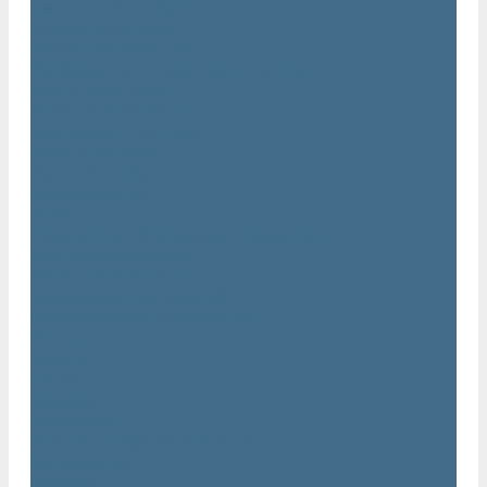
Двигатели Atlas Copco
Клапана Atlas Copco
Контроллер Atlas Copco
Мембраны для компрессоров Atlas Copco
Муфты Atlas Copco
Радиатор Atlas Copco
Ремкомплект Atlas Copco
Ремни Atlas Copco
Шланги Atlas Copco
Компрессоры бу
Услуги
Техническое обслуживание компрессоров
Монтаж компрессоров
Ремонт компрессоров
Пневмоаудит предприятий
Проектирование пневмосистем
Компания
Новости
Статьи
Вакансии
Сотрудники
Политика конфидециальности
Сертификаты
Проекты