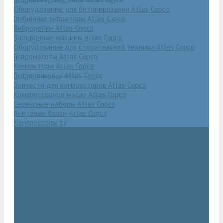
Оборудование для бетонирования Atlas Copco
Глубинные вибраторы Atlas Copco
Виброрейки Atlas Copco
Затирочные машины Atlas Copco
Оборудование для строительной техники Atlas Copco
Гидромолоты Atlas Copco
Компакторы Atlas Copco
Гидроножницы Atlas Copco
Запчасти для компрессоров Atlas Copco
Компрессорное масло Atlas Copco
Сервисные наборы Atlas Copco
Винтовые блоки Atlas Copco
Компрессоры бу
Услуги
Техническое обслуживание компрессоров
Монтаж компрессоров
Ремонт компрессоров
Пневмоаудит предприятий
Проектирование пневмосистем
Компания
Новости