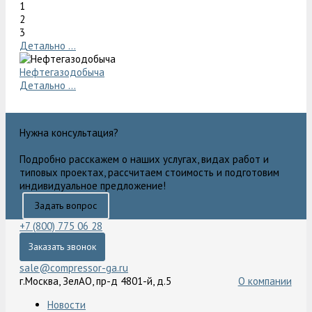
1
2
3
Детально ...
Нефтегазодобыча
Детально ...
Нужна консультация?
Подробно расскажем о наших услугах, видах работ и
типовых проектах, рассчитаем стоимость и подготовим
индивидуальное предложение!
Задать вопрос
+7 (800) 775 06 28
Заказать звонок
sale@compressor-ga.ru
г.Москва, ЗелАО, пр-д 4801-й, д.5
О компании
Новости