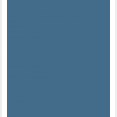
Двигатели Atlas Copco
Клапана Atlas Copco
Контроллер Atlas Copco
Мембраны для компрессоров Atlas Copco
Муфты Atlas Copco
Радиатор Atlas Copco
Ремкомплект Atlas Copco
Ремни Atlas Copco
Шланги Atlas Copco
Компрессоры бу
Услуги
Техническое обслуживание компрессоров
Монтаж компрессоров
Ремонт компрессоров
Пневмоаудит предприятий
Проектирование пневмосистем
Компания
Новости
Статьи
Вакансии
Сотрудники
Политика конфидециальности
Сертификаты
Проекты