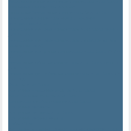
Маслозаполненные поршневые компрессоры Atlas Copco
Поршневые компрессоры Automan
Спиральные безмасляные компрессоры SF Atlas Copco
Безмасляные компрессоры низкого давления
(воздуходувки) Atlas Copco
Безмасляные винтовые компрессоры Atlas Copco серии ZT
/ ZR 75–750
Безмасляные винтовые компрессоры с впрыском воды в
камеру сжатия AQ
Безмасляные воздушные компрессоры Atlas Copco ZE / ZA
30 - 522
Безмасляные зубчатые компрессоры Atlas Copco серии ZT
/ ZR 15–55
Безмасляные центробежные компрессоры Atlas Copco ZH
355 - 900
Фильтры Atlas Copco
Воздушные и масляные фильтры Atlas Copco
Магистральные фильтры Atlas Copco
Компрессорное оборудование Atlas Copco
Воздушные ресиверы
Воздушные ресиверы Atlas Copco
Воздушный ресивер Remeza
Трубы AIRnet
Инструменты и принадлежности из нержавеющей стали