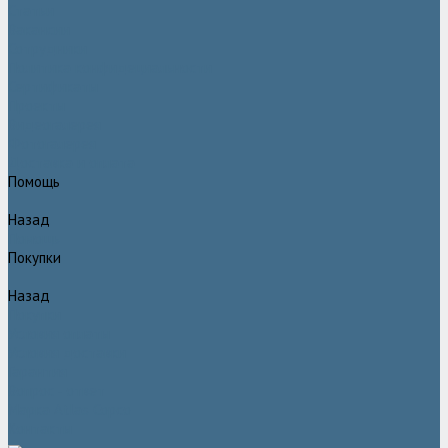
Статьи
Вакансии
Сотрудники
Политика конфидециальности
Сертификаты
Проекты
Видеогалерея
Фотогалерея
Доставка и оплата
Помощь
Назад
Помощь
Покупки
Назад
Покупки
Условия оплаты
Условия доставки
Гарантия
Вопрос - ответ
Марка Atlas Copco
Контакты