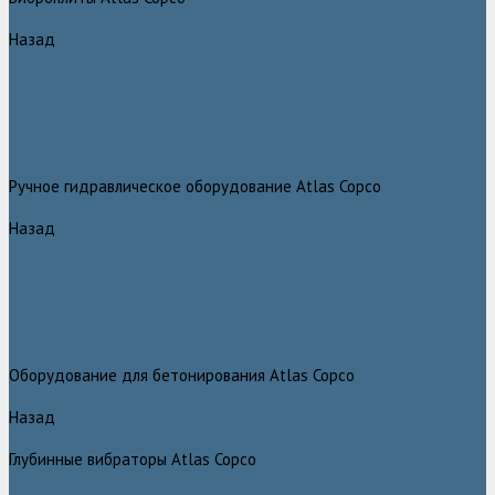
Назад
Виброплиты Atlas Copco
Виброплиты Atlas Copco
Вибротрамбовки Atlas Copco
Реверсивные виброплиты Atlas Copco
Ручные виброкатки Atlas Copco
Траншейные уплотнители Atlas Copco
Ручное гидравлическое оборудование Atlas Copco
Назад
Ручное гидравлическое оборудование Atlas Copco
Гидравлические станции Atlas Copco
Гидравлические отбойные молотки и перфораторы Atlas Copco
Гидравлические пилы Atlas Copco
Гидравлические копры, домкраты, буры Atlas Copco
Гидравлические погружные насосы Atlas Copco
Оборудование для бетонирования Atlas Copco
Назад
Оборудование для бетонирования Atlas Copco
Глубинные вибраторы Atlas Copco