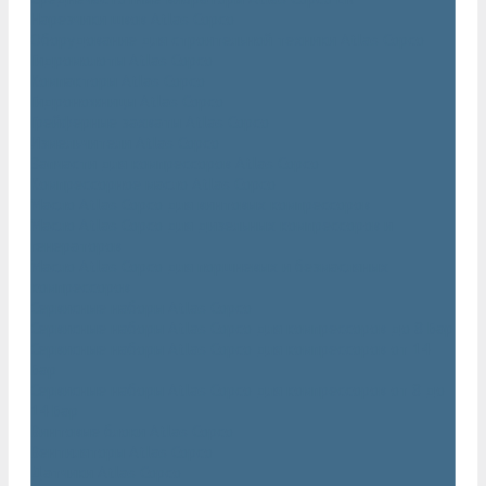
Нарезчики швов Atlas Copco
Оборудование для строительной техники Atlas Copco
Гидромолоты Atlas Copco
Компакторы Atlas Copco
Гидроножницы Atlas Copco
Грейферные захваты Atlas Copco
Измельчители Atlas Copco
Запчасти для компрессоров Atlas Copco
Компрессорное масло Atlas Copco
Масло Atlas Copco для винтовых компрессоров
Масло Atlas Copco для дизельных компрессоров и
генераторов
Масло Atlas Copco для поршневых и безмасляных
компрессоров
Сервисные наборы Atlas Copco
Сервисные наборы Atlas Copco для компрессоров до 8 Бар
Сервисные наборы Atlas Copco для компрессоров от 14
Бар
Сервисные наборы Atlas Copco для компрессоров от 8 до
14 Бар
Винтовые блоки Atlas Copco
Вентиляторы Atlas Copco
Датчики Atlas Copco