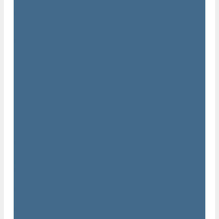
Статьи
Вакансии
Сотрудники
Политика конфидециальности
Сертификаты
Проекты
Видеогалерея
Фотогалерея
Доставка и оплата
Помощь
Покупки
Условия оплаты
Условия доставки
Гарантия
Вопрос - ответ
Марка Atlas Copco
Контакты