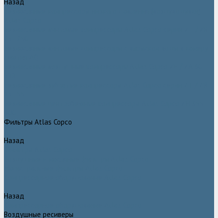
Назад
Безмасляные компрессоры низкого давления (воздуходувки)
Atlas Copco
Безмасляные винтовые компрессоры Atlas Copco серии ZT / ZR
75–750
Безмасляные винтовые компрессоры с впрыском воды в камеру
сжатия AQ
Безмасляные воздушные компрессоры Atlas Copco ZE / ZA 30 -
522
Безмасляные зубчатые компрессоры Atlas Copco серии ZT / ZR
15–55
Безмасляные центробежные компрессоры Atlas Copco ZH 355 -
900
Фильтры Atlas Copco
Назад
Фильтры Atlas Copco
Воздушные и масляные фильтры Atlas Copco
Магистральные фильтры Atlas Copco
Компрессорное оборудование Atlas Copco
Назад
Компрессорное оборудование Atlas Copco
Воздушные ресиверы