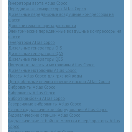
Генераторы азота Atlas Copco
Передвижные компрессоры Atlas Copco
Дизельные передвижные воздушные компрессоры на
шасси
Дополнительные принадлежности
Электрические передвижные воздушные компрессоры на
шасси
Генераторы Atlas Copco
Дизельные генераторы QIS
Дизельные генераторы QAS
Дизельные генераторы QES
Погружные насосы и мотопомпы Atlas Copco
Дизельные мотопомпы Atlas Copco
Насосы Atlas Copco для грязной воды
Центробежные пневматические насосы Atlas Copco
Виброплиты Atlas Copco
Виброплиты Atlas Copco
Вибротрамбовки Atlas Copco
Реверсивные виброплиты Atlas Copco
Ручное гидравлическое оборудование Atlas Copco
Гидравлические станции Atlas Copco
Гидравлические отбойные молотки и перфораторы Atlas
Copco
Гидравлические пилы Atlas Copco