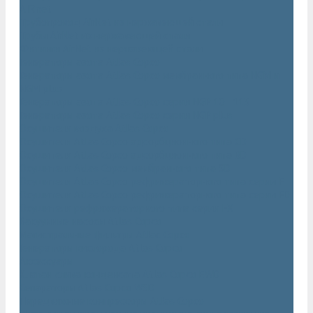
AIRnet
Трубопровод AirNet из нержавеющей стали
Трубы AirNet из нержавеющей стали
Фитинги AirNet из нержавеющей стали
Генераторы азота Atlas Copco
Генераторы азота Atlas Copco мембранного типа NGM и
NGM plus
Генераторы азота Atlas Copco серии NGP 10 - 115
Генераторы азота Atlas Copco серии NGP plus
Осушители воздуха Atlas Copco
Осушители Atlas Copco адсорбционного типа CD
Осушители Atlas Copco адсорбционного типа BD
Осушители Atlas Copco мембранного типа SD
Осушители Atlas Copco рефрижераторного типа серии F
Осушители Atlas Copco рефрижераторного типа серии FD
Осушители рефрижераторного типа серии FX
Вакуумные насосы Atlas Copco
Магистральные фильтры Atlac Copco
Генераторы кислорода Atlas Copco
Аксессуары
Клапан слива конденсата Atlas Copco EWD
Сепараторы Atlas Copco WSD
Передвижные компрессоры Atlas Copco