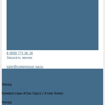
Видеогалерея
Фотогалерея
Доставка и оплата
Помощь
Покупки
Условия оплаты
Условия доставки
Гарантия
Вопрос - ответ
Марка Atlas Copco
Контакты
8 (800) 775 06 28
Заказать звонок
sale@compressor-ga.ru
Каталог товаров
Назад
Каталог товаров
Компрессоры Atlas Copco / Атлас Копко
Назад