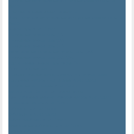
Дизельные передвижные воздушные компрессоры на
шасси
Дополнительные принадлежности
Электрические передвижные воздушные компрессоры на
шасси
Генераторы Atlas Copco
Дизельные генераторы QIS
Дизельные генераторы QAS
Дизельные генераторы QES
Передвижные дизельные генераторы QAX
Дизельные генераторы QAC, QEC
Портативные генераторы серии QEP
Осветительные мачты
Дополнительные принадлежности к генераторам
Погружные насосы и мотопомпы Atlas Copco
Дизельные мотопомпы Atlas Copco
Насосы Atlas Copco для грязной воды
Центробежные пневматические насосы Atlas Copco
Шламовые насосы Atlas Copco
Виброплиты Atlas Copco
Виброплиты Atlas Copco
Вибротрамбовки Atlas Copco
Реверсивные виброплиты Atlas Copco
Ручные виброкатки Atlas Copco