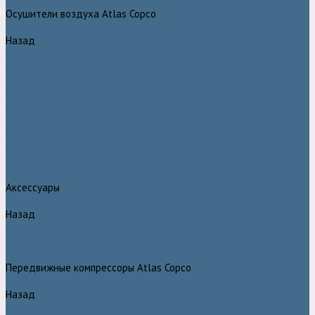
Генераторы азота Atlas Copco серии NGP plus
Осушители воздуха Atlas Copco
Назад
Осушители воздуха Atlas Copco
Осушители Atlas Copco адсорбционного типа CD
Осушители Atlas Copco адсорбционного типа BD
Осушители Atlas Copco мембранного типа SD
Осушители Atlas Copco рефрижераторного типа серии F
Осушители Atlas Copco рефрижераторного типа серии FD
Осушители рефрижераторного типа серии FX
Вакуумные насосы Atlas Copco
Магистральные фильтры Atlac Copco
Генераторы кислорода Atlas Copco
Аксессуары
Назад
Аксессуары
Клапан слива конденсата Atlas Copco EWD
Сепараторы Atlas Copco WSD
Передвижные компрессоры Atlas Copco
Назад
Передвижные компрессоры Atlas Copco