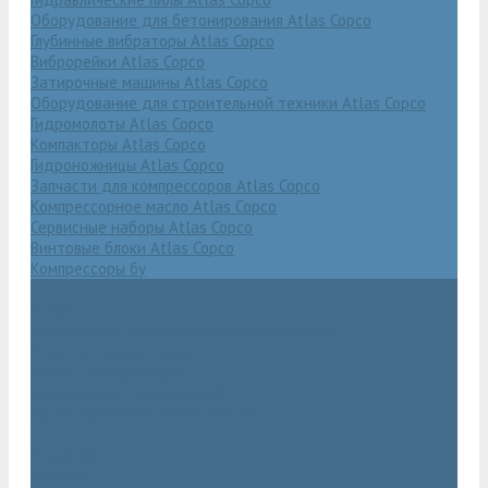
Оборудование для бетонирования Atlas Copco
Глубинные вибраторы Atlas Copco
Виброрейки Atlas Copco
Затирочные машины Atlas Copco
Оборудование для строительной техники Atlas Copco
Гидромолоты Atlas Copco
Компакторы Atlas Copco
Гидроножницы Atlas Copco
Запчасти для компрессоров Atlas Copco
Компрессорное масло Atlas Copco
Сервисные наборы Atlas Copco
Винтовые блоки Atlas Copco
Компрессоры бу
Услуги
Техническое обслуживание компрессоров
Монтаж компрессоров
Ремонт компрессоров
Пневмоаудит предприятий
Проектирование пневмосистем
Компания
Новости