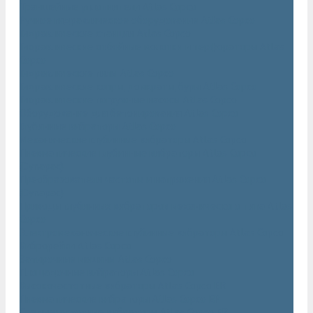
Траншейные уплотнители Atlas Copco
Ручное гидравлическое оборудование Atlas Copco
Гидравлические станции Atlas Copco
Гидравлические отбойные молотки и перфораторы Atlas
Copco
Гидравлические пилы Atlas Copco
Гидравлические копры, домкраты, буры Atlas Copco
Гидравлические погружные насосы Atlas Copco
Оборудование для бетонирования Atlas Copco
Глубинные вибраторы Atlas Copco
Механические глубинные вибраторы Atlas Copco
Пневматические глубинные вибраторы Atlas Copco
(Dynapac)
Преобразователи частоты и напряжения Atlas Copco
(Dynapac)
Приводы глубинных вибраторов механического типа Atlas
Copco
Электромеханические глубинные вибраторы Atlas Copco
Виброрейки Atlas Copco
Затирочные машины Atlas Copco
Площадочные вибраторы Atlas Copco
Высокочастотные вибраторы Atlas Copco ER
Пневматические вибраторы Atlas Copco EP
Среднечастотные вибраторы Atlas Copco ER