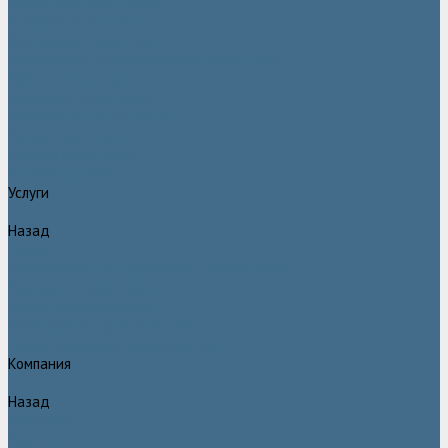
Двигатели Atlas Copco
Клапана Atlas Copco
Контроллер Atlas Copco
Мембраны для компрессоров Atlas Copco
Муфты Atlas Copco
Радиатор Atlas Copco
Ремкомплект Atlas Copco
Ремни Atlas Copco
Шланги Atlas Copco
Компрессоры бу
Услуги
Назад
Услуги
Техническое обслуживание компрессоров
Монтаж компрессоров
Ремонт компрессоров
Пневмоаудит предприятий
Проектирование пневмосистем
Компания
Назад
Компания
Новости