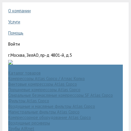
О компании
Услуги
Помощь
Войти
г.Москва, ЗелАО, пр-д 4801-й, д.5
Каталог товаров
Компрессоры Atlas Copco / Атлас Копко
Винтовые компрессоры Atlas Copco
Поршневые компрессоры Atlas Copco
Спиральные безмасляные компрессоры SF Atlas Copco
Фильтры Atlas Copco
Воздушные и масляные фильтры Atlas Copco
Магистральные фильтры Atlas Copco
Компрессорное оборудование Atlas Copco
Воздушные ресиверы
Трубы AIRnet