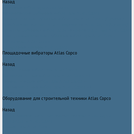
Назад
Глубинные вибраторы Atlas Copco
Механические глубинные вибраторы Atlas Copco
Пневматические глубинные вибраторы Atlas Copco (Dynapac)
Преобразователи частоты и напряжения Atlas Copco (Dynapac)
Приводы глубинных вибраторов механического типа Atlas Copco
Электромеханические глубинные вибраторы Atlas Copco
Виброрейки Atlas Copco
Затирочные машины Atlas Copco
Площадочные вибраторы Atlas Copco
Назад
Площадочные вибраторы Atlas Copco
Высокочастотные вибраторы Atlas Copco ER
Пневматические вибраторы Atlas Copco EP
Среднечастотные вибраторы Atlas Copco ER
Нарезчики швов Atlas Copco
Оборудование для строительной техники Atlas Copco
Назад
Оборудование для строительной техники Atlas Copco
Гидромолоты Atlas Copco
Компакторы Atlas Copco
Гидроножницы Atlas Copco