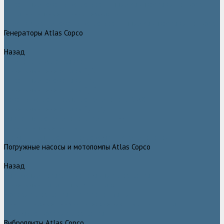
Дизельные передвижные воздушные компрессоры на шасси
Дополнительные принадлежности
Электрические передвижные воздушные компрессоры на шасси
Генераторы Atlas Copco
Назад
Генераторы Atlas Copco
Дизельные генераторы QIS
Дизельные генераторы QAS
Дизельные генераторы QES
Передвижные дизельные генераторы QAX
Дизельные генераторы QAC, QEC
Портативные генераторы серии QEP
Осветительные мачты
Дополнительные принадлежности к генераторам
Погружные насосы и мотопомпы Atlas Copco
Назад
Погружные насосы и мотопомпы Atlas Copco
Дизельные мотопомпы Atlas Copco
Насосы Atlas Copco для грязной воды
Центробежные пневматические насосы Atlas Copco
Шламовые насосы Atlas Copco
Виброплиты Atlas Copco