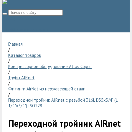
8 (800) 775 06 28
sale@compressor-ga.ru
Главная
/
Каталог товаров
/
Компрессорное оборудование Atlas Copco
/
Трубы AIRnet
/
Фитинги AirNet из нержавеющей стали
/
Переходной тройник AIRnet с резьбой 316L D35x3/4" (1
1/4"x3/4") ISO228
Переходной тройник AIRnet