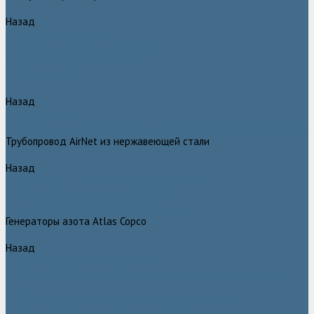
Назад
Воздушные ресиверы
Воздушные ресиверы Atlas Copco
Воздушный ресивер Remeza
Трубы AIRnet
Назад
Трубы AIRnet
Инструменты и принадлежности из нержавеющей стали AIRnet
Трубопровод AirNet из нержавеющей стали
Назад
Трубопровод AirNet из нержавеющей стали
Трубы AirNet из нержавеющей стали
Фитинги AirNet из нержавеющей стали
Генераторы азота Atlas Copco
Назад
Генераторы азота Atlas Copco
Генераторы азота Atlas Copco мембранного типа NGM и NGM
plus
Генераторы азота Atlas Copco серии NGP 10 - 115