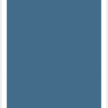
Нарезчики швов Atlas Copco
Оборудование для строительной техники Atlas Copco
Гидромолоты Atlas Copco
Компакторы Atlas Copco
Гидроножницы Atlas Copco
Грейферные захваты Atlas Copco
Измельчители Atlas Copco
Запчасти для компрессоров Atlas Copco
Компрессорное масло Atlas Copco
Масло Atlas Copco для винтовых компрессоров
Масло Atlas Copco для дизельных компрессоров и
генераторов
Масло Atlas Copco для поршневых и безмасляных
компрессоров
Сервисные наборы Atlas Copco
Сервисные наборы Atlas Copco для компрессоров до 8 Бар
Сервисные наборы Atlas Copco для компрессоров от 14
Бар
Сервисные наборы Atlas Copco для компрессоров от 8 до
14 Бар
Винтовые блоки Atlas Copco
Вентиляторы Atlas Copco
Датчики Atlas Copco