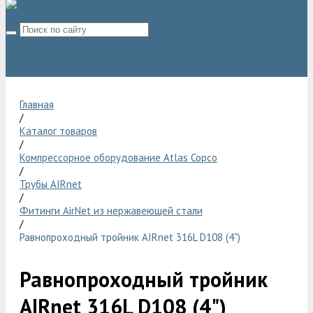
8 (800) 775 06 28
sale@compressor-ga.ru
Главная
/
Каталог товаров
/
Компрессорное оборудование Atlas Copco
/
Трубы AIRnet
/
Фитинги AirNet из нержавеющей стали
/
Равнопроходный тройник AIRnet 316L D108 (4")
Равнопроходный тройник
AIRnet 316L D108 (4")