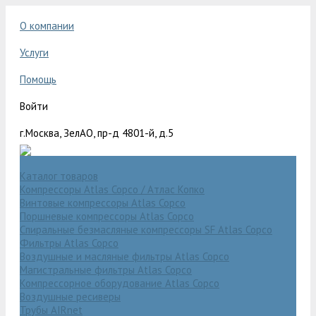
О компании
Услуги
Помощь
Войти
г.Москва, ЗелАО, пр-д 4801-й, д.5
Каталог товаров
Компрессоры Atlas Copco / Атлас Копко
Винтовые компрессоры Atlas Copco
Поршневые компрессоры Atlas Copco
Спиральные безмасляные компрессоры SF Atlas Copco
Фильтры Atlas Copco
Воздушные и масляные фильтры Atlas Copco
Магистральные фильтры Atlas Copco
Компрессорное оборудование Atlas Copco
Воздушные ресиверы
Трубы AIRnet