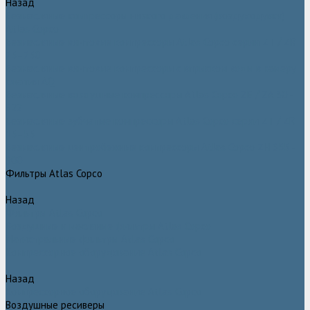
Назад
Безмасляные компрессоры низкого давления (воздуходувки)
Atlas Copco
Безмасляные винтовые компрессоры Atlas Copco серии ZT / ZR
75–750
Безмасляные винтовые компрессоры с впрыском воды в камеру
сжатия AQ
Безмасляные воздушные компрессоры Atlas Copco ZE / ZA 30 -
522
Безмасляные зубчатые компрессоры Atlas Copco серии ZT / ZR
15–55
Безмасляные центробежные компрессоры Atlas Copco ZH 355 -
900
Фильтры Atlas Copco
Назад
Фильтры Atlas Copco
Воздушные и масляные фильтры Atlas Copco
Магистральные фильтры Atlas Copco
Компрессорное оборудование Atlas Copco
Назад
Компрессорное оборудование Atlas Copco
Воздушные ресиверы