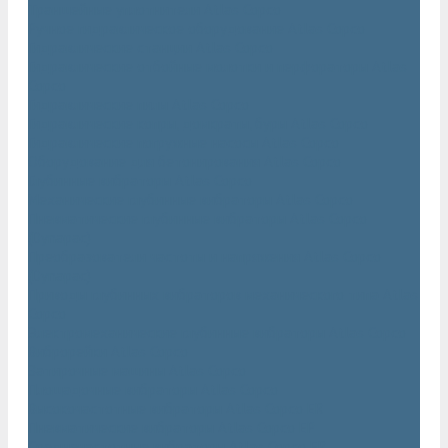
Траншейные уплотнители Atlas Copco
Ручное гидравлическое оборудование Atlas Copco
Гидравлические станции Atlas Copco
Гидравлические отбойные молотки и перфораторы Atlas
Copco
Гидравлические пилы Atlas Copco
Гидравлические копры, домкраты, буры Atlas Copco
Гидравлические погружные насосы Atlas Copco
Оборудование для бетонирования Atlas Copco
Глубинные вибраторы Atlas Copco
Механические глубинные вибраторы Atlas Copco
Пневматические глубинные вибраторы Atlas Copco
(Dynapac)
Преобразователи частоты и напряжения Atlas Copco
(Dynapac)
Приводы глубинных вибраторов механического типа Atlas
Copco
Электромеханические глубинные вибраторы Atlas Copco
Виброрейки Atlas Copco
Затирочные машины Atlas Copco
Площадочные вибраторы Atlas Copco
Высокочастотные вибраторы Atlas Copco ER
Пневматические вибраторы Atlas Copco EP
Среднечастотные вибраторы Atlas Copco ER