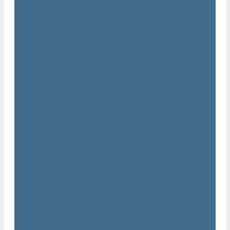
Дизельные передвижные воздушные компрессоры на
шасси
Дополнительные принадлежности
Электрические передвижные воздушные компрессоры на
шасси
Генераторы Atlas Copco
Дизельные генераторы QIS
Дизельные генераторы QAS
Дизельные генераторы QES
Передвижные дизельные генераторы QAX
Дизельные генераторы QAC, QEC
Портативные генераторы серии QEP
Осветительные мачты
Дополнительные принадлежности к генераторам
Погружные насосы и мотопомпы Atlas Copco
Дизельные мотопомпы Atlas Copco
Насосы Atlas Copco для грязной воды
Центробежные пневматические насосы Atlas Copco
Шламовые насосы Atlas Copco
Виброплиты Atlas Copco
Виброплиты Atlas Copco
Вибротрамбовки Atlas Copco
Реверсивные виброплиты Atlas Copco
Ручные виброкатки Atlas Copco