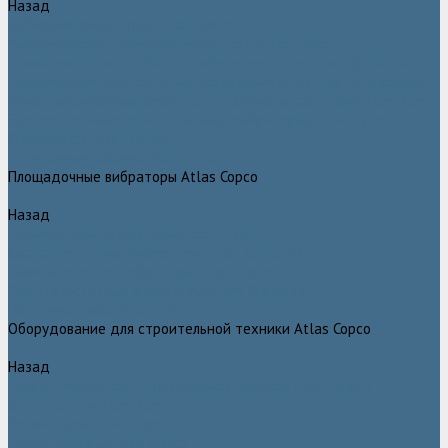
Назад
Глубинные вибраторы Atlas Copco
Механические глубинные вибраторы Atlas Copco
Пневматические глубинные вибраторы Atlas Copco (Dynapac)
Преобразователи частоты и напряжения Atlas Copco (Dynapac)
Приводы глубинных вибраторов механического типа Atlas Copco
Электромеханические глубинные вибраторы Atlas Copco
Виброрейки Atlas Copco
Затирочные машины Atlas Copco
Площадочные вибраторы Atlas Copco
Назад
Площадочные вибраторы Atlas Copco
Высокочастотные вибраторы Atlas Copco ER
Пневматические вибраторы Atlas Copco EP
Среднечастотные вибраторы Atlas Copco ER
Нарезчики швов Atlas Copco
Оборудование для строительной техники Atlas Copco
Назад
Оборудование для строительной техники Atlas Copco
Гидромолоты Atlas Copco
Компакторы Atlas Copco
Гидроножницы Atlas Copco