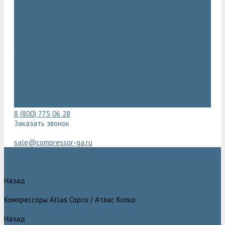
Видеогалерея
Фотогалерея
Доставка и оплата
Помощь
Покупки
Условия оплаты
Условия доставки
Гарантия
Вопрос - ответ
Марка Atlas Copco
Контакты
8 (800) 775 06 28
Заказать звонок
sale@compressor-ga.ru
Каталог товаров
Назад
Каталог товаров
Компрессоры Atlas Copco / Атлас Копко
Назад