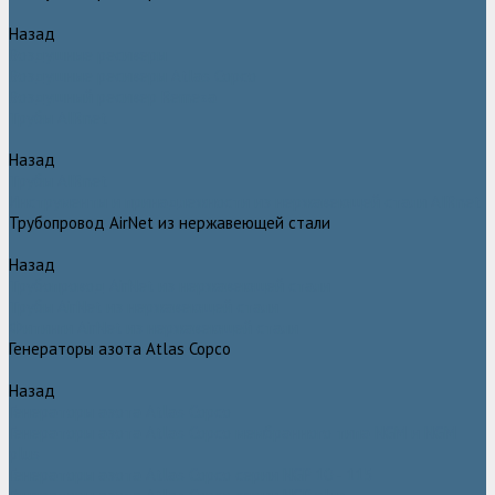
Назад
Воздушные ресиверы
Воздушные ресиверы Atlas Copco
Воздушный ресивер Remeza
Трубы AIRnet
Назад
Трубы AIRnet
Инструменты и принадлежности из нержавеющей стали AIRnet
Трубопровод AirNet из нержавеющей стали
Назад
Трубопровод AirNet из нержавеющей стали
Трубы AirNet из нержавеющей стали
Фитинги AirNet из нержавеющей стали
Генераторы азота Atlas Copco
Назад
Генераторы азота Atlas Copco
Генераторы азота Atlas Copco мембранного типа NGM и NGM
plus
Генераторы азота Atlas Copco серии NGP 10 - 115