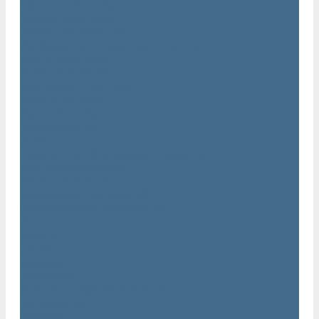
Двигатели Atlas Copco
Клапана Atlas Copco
Контроллер Atlas Copco
Мембраны для компрессоров Atlas Copco
Муфты Atlas Copco
Радиатор Atlas Copco
Ремкомплект Atlas Copco
Ремни Atlas Copco
Шланги Atlas Copco
Компрессоры бу
Услуги
Техническое обслуживание компрессоров
Монтаж компрессоров
Ремонт компрессоров
Пневмоаудит предприятий
Проектирование пневмосистем
Компания
Новости
Статьи
Вакансии
Сотрудники
Политика конфидециальности
Сертификаты
Проекты