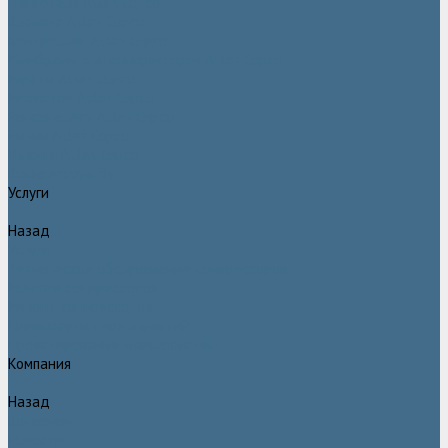
Двигатели Atlas Copco
Клапана Atlas Copco
Контроллер Atlas Copco
Мембраны для компрессоров Atlas Copco
Муфты Atlas Copco
Радиатор Atlas Copco
Ремкомплект Atlas Copco
Ремни Atlas Copco
Шланги Atlas Copco
Компрессоры бу
Услуги
Назад
Услуги
Техническое обслуживание компрессоров
Монтаж компрессоров
Ремонт компрессоров
Пневмоаудит предприятий
Проектирование пневмосистем
Компания
Назад
Компания
Новости