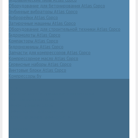
Оборудование для бетонирования Atlas Copco
Глубинные вибраторы Atlas Copco
Виброрейки Atlas Copco
Затирочные машины Atlas Copco
Оборудование для строительной техники Atlas Copco
Гидромолоты Atlas Copco
Компакторы Atlas Copco
Гидроножницы Atlas Copco
Запчасти для компрессоров Atlas Copco
Компрессорное масло Atlas Copco
Сервисные наборы Atlas Copco
Винтовые блоки Atlas Copco
Компрессоры бу
Услуги
Техническое обслуживание компрессоров
Монтаж компрессоров
Ремонт компрессоров
Пневмоаудит предприятий
Проектирование пневмосистем
Компания
Новости