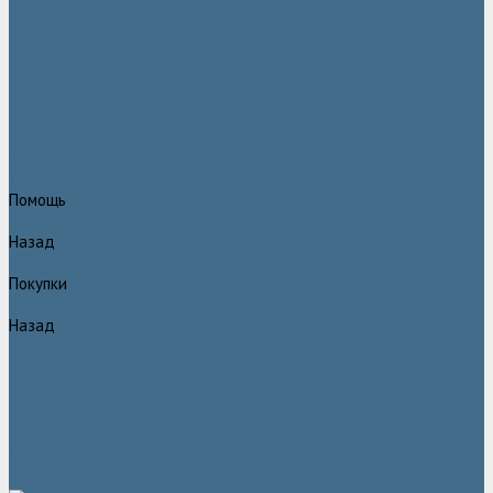
Статьи
Вакансии
Сотрудники
Политика конфидециальности
Сертификаты
Проекты
Видеогалерея
Фотогалерея
Доставка и оплата
Помощь
Назад
Помощь
Покупки
Назад
Покупки
Условия оплаты
Условия доставки
Гарантия
Вопрос - ответ
Марка Atlas Copco
Контакты