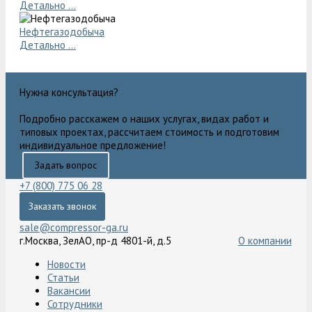
Детально ...
Нефтегазодобыча
Детально ...
Нужна консультация?
Подробно расскажем о наших услугах, видах работ и
типовых проектах, рассчитаем стоимость и подготовим
индивидуальное предложение!
Задать вопрос
+7 (800) 775 06 28
Заказать звонок
sale@compressor-ga.ru
г.Москва, ЗелАО, пр-д 4801-й, д.5
О компании
Новости
Статьи
Вакансии
Сотрудники