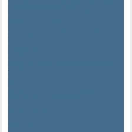
Маслозаполненные поршневые компрессоры Atlas Copco
Поршневые компрессоры Automan
Спиральные безмасляные компрессоры SF Atlas Copco
Безмасляные компрессоры низкого давления
(воздуходувки) Atlas Copco
Безмасляные винтовые компрессоры Atlas Copco серии ZT
/ ZR 75–750
Безмасляные винтовые компрессоры с впрыском воды в
камеру сжатия AQ
Безмасляные воздушные компрессоры Atlas Copco ZE / ZA
30 - 522
Безмасляные зубчатые компрессоры Atlas Copco серии ZT
/ ZR 15–55
Безмасляные центробежные компрессоры Atlas Copco ZH
355 - 900
Фильтры Atlas Copco
Воздушные и масляные фильтры Atlas Copco
Магистральные фильтры Atlas Copco
Компрессорное оборудование Atlas Copco
Воздушные ресиверы
Воздушные ресиверы Atlas Copco
Воздушный ресивер Remeza
Трубы AIRnet
Инструменты и принадлежности из нержавеющей стали