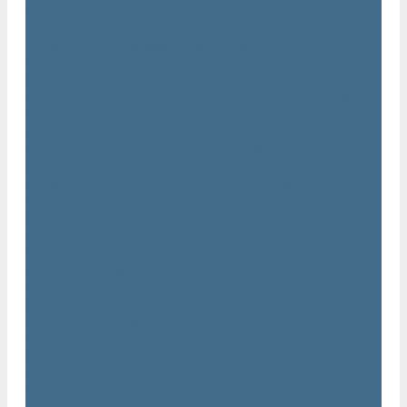
AIRnet
Трубопровод AirNet из нержавеющей стали
Трубы AirNet из нержавеющей стали
Фитинги AirNet из нержавеющей стали
Генераторы азота Atlas Copco
Генераторы азота Atlas Copco мембранного типа NGM и
NGM plus
Генераторы азота Atlas Copco серии NGP 10 - 115
Генераторы азота Atlas Copco серии NGP plus
Осушители воздуха Atlas Copco
Осушители Atlas Copco адсорбционного типа CD
Осушители Atlas Copco адсорбционного типа BD
Осушители Atlas Copco мембранного типа SD
Осушители Atlas Copco рефрижераторного типа серии F
Осушители Atlas Copco рефрижераторного типа серии FD
Осушители рефрижераторного типа серии FX
Вакуумные насосы Atlas Copco
Магистральные фильтры Atlac Copco
Генераторы кислорода Atlas Copco
Аксессуары
Клапан слива конденсата Atlas Copco EWD
Сепараторы Atlas Copco WSD
Передвижные компрессоры Atlas Copco