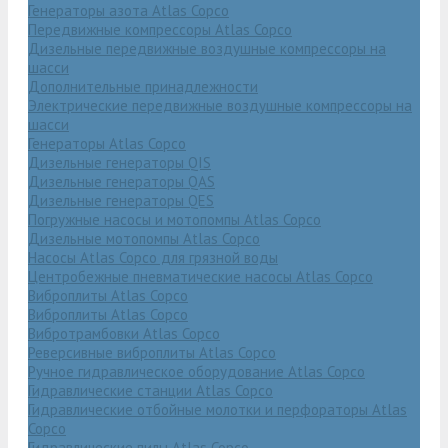
Генераторы азота Atlas Copco
Передвижные компрессоры Atlas Copco
Дизельные передвижные воздушные компрессоры на
шасси
Дополнительные принадлежности
Электрические передвижные воздушные компрессоры на
шасси
Генераторы Atlas Copco
Дизельные генераторы QIS
Дизельные генераторы QAS
Дизельные генераторы QES
Погружные насосы и мотопомпы Atlas Copco
Дизельные мотопомпы Atlas Copco
Насосы Atlas Copco для грязной воды
Центробежные пневматические насосы Atlas Copco
Виброплиты Atlas Copco
Виброплиты Atlas Copco
Вибротрамбовки Atlas Copco
Реверсивные виброплиты Atlas Copco
Ручное гидравлическое оборудование Atlas Copco
Гидравлические станции Atlas Copco
Гидравлические отбойные молотки и перфораторы Atlas
Copco
Гидравлические пилы Atlas Copco