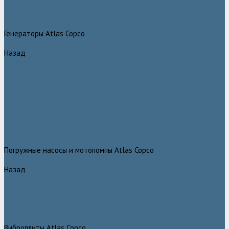
Дизельные передвижные воздушные компрессоры на шасси
Дополнительные принадлежности
Электрические передвижные воздушные компрессоры на шасси
Генераторы Atlas Copco
Назад
Генераторы Atlas Copco
Дизельные генераторы QIS
Дизельные генераторы QAS
Дизельные генераторы QES
Передвижные дизельные генераторы QAX
Дизельные генераторы QAC, QEC
Портативные генераторы серии QEP
Осветительные мачты
Дополнительные принадлежности к генераторам
Погружные насосы и мотопомпы Atlas Copco
Назад
Погружные насосы и мотопомпы Atlas Copco
Дизельные мотопомпы Atlas Copco
Насосы Atlas Copco для грязной воды
Центробежные пневматические насосы Atlas Copco
Шламовые насосы Atlas Copco
Виброплиты Atlas Copco