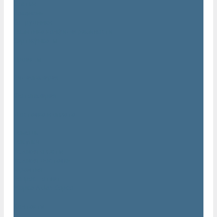
Статьи
Вакансии
Сотрудники
Политика конфидециальности
Сертификаты
Проекты
Видеогалерея
Фотогалерея
Доставка и оплата
Помощь
Покупки
Условия оплаты
Условия доставки
Гарантия
Вопрос - ответ
Марка Atlas Copco
Контакты