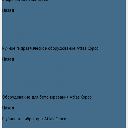
Назад
Виброплиты Atlas Copco
Виброплиты Atlas Copco
Вибротрамбовки Atlas Copco
Реверсивные виброплиты Atlas Copco
Ручные виброкатки Atlas Copco
Траншейные уплотнители Atlas Copco
Ручное гидравлическое оборудование Atlas Copco
Назад
Ручное гидравлическое оборудование Atlas Copco
Гидравлические станции Atlas Copco
Гидравлические отбойные молотки и перфораторы Atlas Copco
Гидравлические пилы Atlas Copco
Гидравлические копры, домкраты, буры Atlas Copco
Гидравлические погружные насосы Atlas Copco
Оборудование для бетонирования Atlas Copco
Назад
Оборудование для бетонирования Atlas Copco
Глубинные вибраторы Atlas Copco