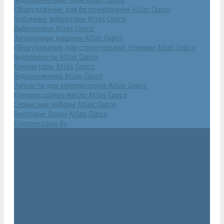
Оборудование для бетонирования Atlas Copco
Глубинные вибраторы Atlas Copco
Виброрейки Atlas Copco
Затирочные машины Atlas Copco
Оборудование для строительной техники Atlas Copco
Гидромолоты Atlas Copco
Компакторы Atlas Copco
Гидроножницы Atlas Copco
Запчасти для компрессоров Atlas Copco
Компрессорное масло Atlas Copco
Сервисные наборы Atlas Copco
Винтовые блоки Atlas Copco
Компрессоры бу
Услуги
Техническое обслуживание компрессоров
Монтаж компрессоров
Ремонт компрессоров
Пневмоаудит предприятий
Проектирование пневмосистем
Компания
Новости