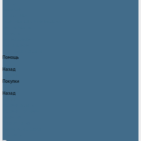
Статьи
Вакансии
Сотрудники
Политика конфидециальности
Сертификаты
Проекты
Видеогалерея
Фотогалерея
Доставка и оплата
Помощь
Назад
Помощь
Покупки
Назад
Покупки
Условия оплаты
Условия доставки
Гарантия
Вопрос - ответ
Марка Atlas Copco
Контакты