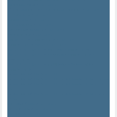
Нарезчики швов Atlas Copco
Оборудование для строительной техники Atlas Copco
Гидромолоты Atlas Copco
Компакторы Atlas Copco
Гидроножницы Atlas Copco
Грейферные захваты Atlas Copco
Измельчители Atlas Copco
Запчасти для компрессоров Atlas Copco
Компрессорное масло Atlas Copco
Масло Atlas Copco для винтовых компрессоров
Масло Atlas Copco для дизельных компрессоров и
генераторов
Масло Atlas Copco для поршневых и безмасляных
компрессоров
Сервисные наборы Atlas Copco
Сервисные наборы Atlas Copco для компрессоров до 8 Бар
Сервисные наборы Atlas Copco для компрессоров от 14
Бар
Сервисные наборы Atlas Copco для компрессоров от 8 до
14 Бар
Винтовые блоки Atlas Copco
Вентиляторы Atlas Copco
Датчики Atlas Copco