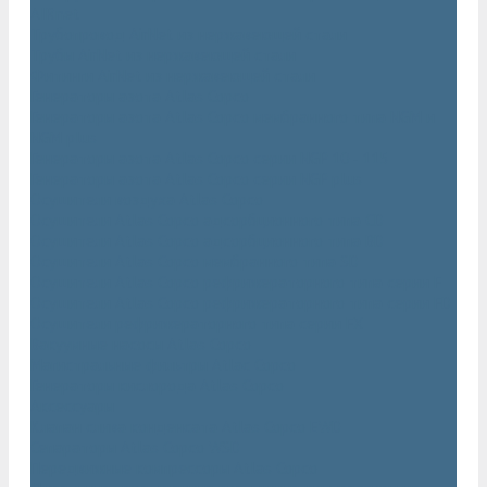
AIRnet
Трубопровод AirNet из нержавеющей стали
Трубы AirNet из нержавеющей стали
Фитинги AirNet из нержавеющей стали
Генераторы азота Atlas Copco
Генераторы азота Atlas Copco мембранного типа NGM и
NGM plus
Генераторы азота Atlas Copco серии NGP 10 - 115
Генераторы азота Atlas Copco серии NGP plus
Осушители воздуха Atlas Copco
Осушители Atlas Copco адсорбционного типа CD
Осушители Atlas Copco адсорбционного типа BD
Осушители Atlas Copco мембранного типа SD
Осушители Atlas Copco рефрижераторного типа серии F
Осушители Atlas Copco рефрижераторного типа серии FD
Осушители рефрижераторного типа серии FX
Вакуумные насосы Atlas Copco
Магистральные фильтры Atlac Copco
Генераторы кислорода Atlas Copco
Аксессуары
Клапан слива конденсата Atlas Copco EWD
Сепараторы Atlas Copco WSD
Передвижные компрессоры Atlas Copco