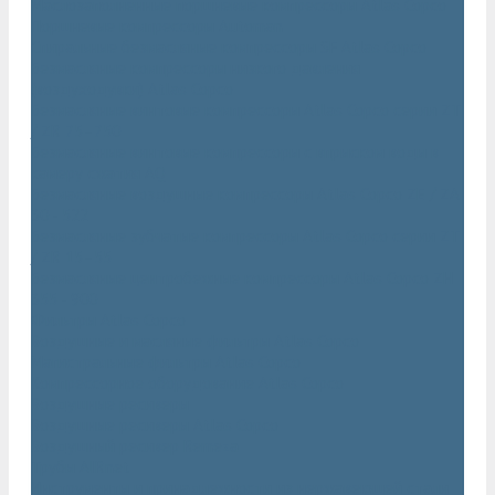
Маслозаполненные поршневые компрессоры Atlas Copco
Поршневые компрессоры Automan
Спиральные безмасляные компрессоры SF Atlas Copco
Безмасляные компрессоры низкого давления
(воздуходувки) Atlas Copco
Безмасляные винтовые компрессоры Atlas Copco серии ZT
/ ZR 75–750
Безмасляные винтовые компрессоры с впрыском воды в
камеру сжатия AQ
Безмасляные воздушные компрессоры Atlas Copco ZE / ZA
30 - 522
Безмасляные зубчатые компрессоры Atlas Copco серии ZT
/ ZR 15–55
Безмасляные центробежные компрессоры Atlas Copco ZH
355 - 900
Фильтры Atlas Copco
Воздушные и масляные фильтры Atlas Copco
Магистральные фильтры Atlas Copco
Компрессорное оборудование Atlas Copco
Воздушные ресиверы
Воздушные ресиверы Atlas Copco
Воздушный ресивер Remeza
Трубы AIRnet
Инструменты и принадлежности из нержавеющей стали