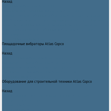
Назад
Глубинные вибраторы Atlas Copco
Механические глубинные вибраторы Atlas Copco
Пневматические глубинные вибраторы Atlas Copco (Dynapac)
Преобразователи частоты и напряжения Atlas Copco (Dynapac)
Приводы глубинных вибраторов механического типа Atlas Copco
Электромеханические глубинные вибраторы Atlas Copco
Виброрейки Atlas Copco
Затирочные машины Atlas Copco
Площадочные вибраторы Atlas Copco
Назад
Площадочные вибраторы Atlas Copco
Высокочастотные вибраторы Atlas Copco ER
Пневматические вибраторы Atlas Copco EP
Среднечастотные вибраторы Atlas Copco ER
Нарезчики швов Atlas Copco
Оборудование для строительной техники Atlas Copco
Назад
Оборудование для строительной техники Atlas Copco
Гидромолоты Atlas Copco
Компакторы Atlas Copco
Гидроножницы Atlas Copco