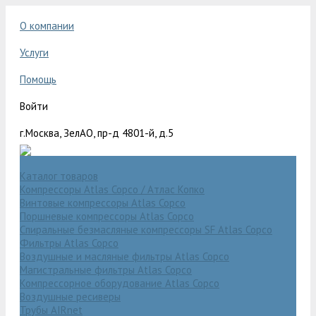
О компании
Услуги
Помощь
Войти
г.Москва, ЗелАО, пр-д 4801-й, д.5
Каталог товаров
Компрессоры Atlas Copco / Атлас Копко
Винтовые компрессоры Atlas Copco
Поршневые компрессоры Atlas Copco
Спиральные безмасляные компрессоры SF Atlas Copco
Фильтры Atlas Copco
Воздушные и масляные фильтры Atlas Copco
Магистральные фильтры Atlas Copco
Компрессорное оборудование Atlas Copco
Воздушные ресиверы
Трубы AIRnet