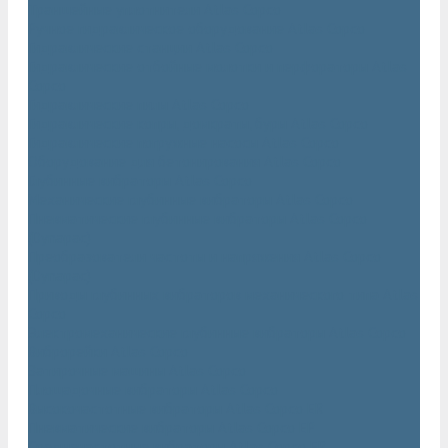
Траншейные уплотнители Atlas Copco
Ручное гидравлическое оборудование Atlas Copco
Гидравлические станции Atlas Copco
Гидравлические отбойные молотки и перфораторы Atlas
Copco
Гидравлические пилы Atlas Copco
Гидравлические копры, домкраты, буры Atlas Copco
Гидравлические погружные насосы Atlas Copco
Оборудование для бетонирования Atlas Copco
Глубинные вибраторы Atlas Copco
Механические глубинные вибраторы Atlas Copco
Пневматические глубинные вибраторы Atlas Copco
(Dynapac)
Преобразователи частоты и напряжения Atlas Copco
(Dynapac)
Приводы глубинных вибраторов механического типа Atlas
Copco
Электромеханические глубинные вибраторы Atlas Copco
Виброрейки Atlas Copco
Затирочные машины Atlas Copco
Площадочные вибраторы Atlas Copco
Высокочастотные вибраторы Atlas Copco ER
Пневматические вибраторы Atlas Copco EP
Среднечастотные вибраторы Atlas Copco ER