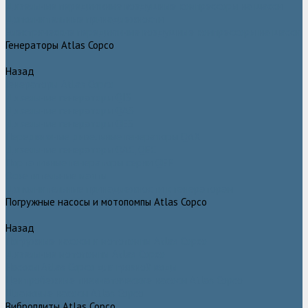
Дизельные передвижные воздушные компрессоры на шасси
Дополнительные принадлежности
Электрические передвижные воздушные компрессоры на шасси
Генераторы Atlas Copco
Назад
Генераторы Atlas Copco
Дизельные генераторы QIS
Дизельные генераторы QAS
Дизельные генераторы QES
Передвижные дизельные генераторы QAX
Дизельные генераторы QAC, QEC
Портативные генераторы серии QEP
Осветительные мачты
Дополнительные принадлежности к генераторам
Погружные насосы и мотопомпы Atlas Copco
Назад
Погружные насосы и мотопомпы Atlas Copco
Дизельные мотопомпы Atlas Copco
Насосы Atlas Copco для грязной воды
Центробежные пневматические насосы Atlas Copco
Шламовые насосы Atlas Copco
Виброплиты Atlas Copco