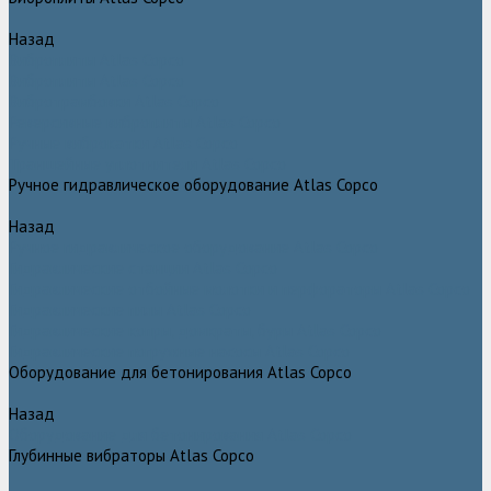
Назад
Виброплиты Atlas Copco
Виброплиты Atlas Copco
Вибротрамбовки Atlas Copco
Реверсивные виброплиты Atlas Copco
Ручные виброкатки Atlas Copco
Траншейные уплотнители Atlas Copco
Ручное гидравлическое оборудование Atlas Copco
Назад
Ручное гидравлическое оборудование Atlas Copco
Гидравлические станции Atlas Copco
Гидравлические отбойные молотки и перфораторы Atlas Copco
Гидравлические пилы Atlas Copco
Гидравлические копры, домкраты, буры Atlas Copco
Гидравлические погружные насосы Atlas Copco
Оборудование для бетонирования Atlas Copco
Назад
Оборудование для бетонирования Atlas Copco
Глубинные вибраторы Atlas Copco