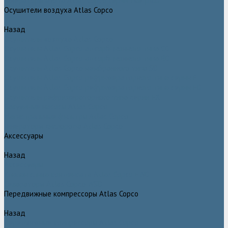
Генераторы азота Atlas Copco серии NGP plus
Осушители воздуха Atlas Copco
Назад
Осушители воздуха Atlas Copco
Осушители Atlas Copco адсорбционного типа CD
Осушители Atlas Copco адсорбционного типа BD
Осушители Atlas Copco мембранного типа SD
Осушители Atlas Copco рефрижераторного типа серии F
Осушители Atlas Copco рефрижераторного типа серии FD
Осушители рефрижераторного типа серии FX
Вакуумные насосы Atlas Copco
Магистральные фильтры Atlac Copco
Генераторы кислорода Atlas Copco
Аксессуары
Назад
Аксессуары
Клапан слива конденсата Atlas Copco EWD
Сепараторы Atlas Copco WSD
Передвижные компрессоры Atlas Copco
Назад
Передвижные компрессоры Atlas Copco