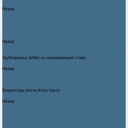
Назад
Воздушные ресиверы
Воздушные ресиверы Atlas Copco
Воздушный ресивер Remeza
Трубы AIRnet
Назад
Трубы AIRnet
Инструменты и принадлежности из нержавеющей стали AIRnet
Трубопровод AirNet из нержавеющей стали
Назад
Трубопровод AirNet из нержавеющей стали
Трубы AirNet из нержавеющей стали
Фитинги AirNet из нержавеющей стали
Генераторы азота Atlas Copco
Назад
Генераторы азота Atlas Copco
Генераторы азота Atlas Copco мембранного типа NGM и NGM
plus
Генераторы азота Atlas Copco серии NGP 10 - 115