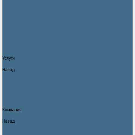
Двигатели Atlas Copco
Клапана Atlas Copco
Контроллер Atlas Copco
Мембраны для компрессоров Atlas Copco
Муфты Atlas Copco
Радиатор Atlas Copco
Ремкомплект Atlas Copco
Ремни Atlas Copco
Шланги Atlas Copco
Компрессоры бу
Услуги
Назад
Услуги
Техническое обслуживание компрессоров
Монтаж компрессоров
Ремонт компрессоров
Пневмоаудит предприятий
Проектирование пневмосистем
Компания
Назад
Компания
Новости