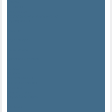
Статьи
Вакансии
Сотрудники
Политика конфидециальности
Сертификаты
Проекты
Видеогалерея
Фотогалерея
Доставка и оплата
Помощь
Покупки
Условия оплаты
Условия доставки
Гарантия
Вопрос - ответ
Марка Atlas Copco
Контакты