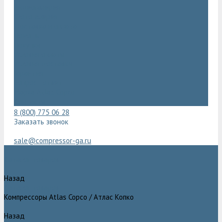
Видеогалерея
Фотогалерея
Доставка и оплата
Помощь
Покупки
Условия оплаты
Условия доставки
Гарантия
Вопрос - ответ
Марка Atlas Copco
Контакты
8 (800) 775 06 28
Заказать звонок
sale@compressor-ga.ru
Каталог товаров
Назад
Каталог товаров
Компрессоры Atlas Copco / Атлас Копко
Назад