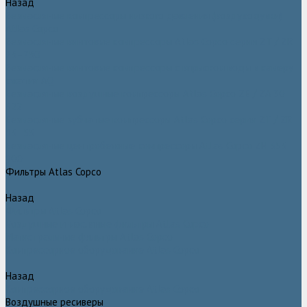
Назад
Безмасляные компрессоры низкого давления (воздуходувки)
Atlas Copco
Безмасляные винтовые компрессоры Atlas Copco серии ZT / ZR
75–750
Безмасляные винтовые компрессоры с впрыском воды в камеру
сжатия AQ
Безмасляные воздушные компрессоры Atlas Copco ZE / ZA 30 -
522
Безмасляные зубчатые компрессоры Atlas Copco серии ZT / ZR
15–55
Безмасляные центробежные компрессоры Atlas Copco ZH 355 -
900
Фильтры Atlas Copco
Назад
Фильтры Atlas Copco
Воздушные и масляные фильтры Atlas Copco
Магистральные фильтры Atlas Copco
Компрессорное оборудование Atlas Copco
Назад
Компрессорное оборудование Atlas Copco
Воздушные ресиверы