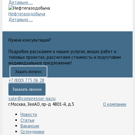
Детально ...
Нефтегазодобыча
Детально ...
Нужна консультация?
Подробно расскажем о наших услугах, видах работ и
типовых проектах, рассчитаем стоимость и подготовим
индивидуальное предложение!
Задать вопрос
+7 (800) 775 06 28
Заказать звонок
sale@compressor-ga.ru
г.Москва, ЗелАО, пр-д 4801-й, д.5
О компании
Новости
Статьи
Вакансии
Сотрудники