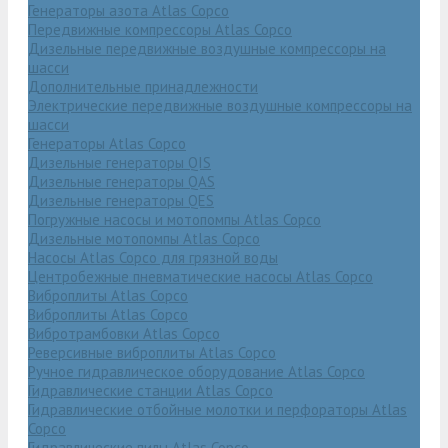
Генераторы азота Atlas Copco
Передвижные компрессоры Atlas Copco
Дизельные передвижные воздушные компрессоры на
шасси
Дополнительные принадлежности
Электрические передвижные воздушные компрессоры на
шасси
Генераторы Atlas Copco
Дизельные генераторы QIS
Дизельные генераторы QAS
Дизельные генераторы QES
Погружные насосы и мотопомпы Atlas Copco
Дизельные мотопомпы Atlas Copco
Насосы Atlas Copco для грязной воды
Центробежные пневматические насосы Atlas Copco
Виброплиты Atlas Copco
Виброплиты Atlas Copco
Вибротрамбовки Atlas Copco
Реверсивные виброплиты Atlas Copco
Ручное гидравлическое оборудование Atlas Copco
Гидравлические станции Atlas Copco
Гидравлические отбойные молотки и перфораторы Atlas
Copco
Гидравлические пилы Atlas Copco