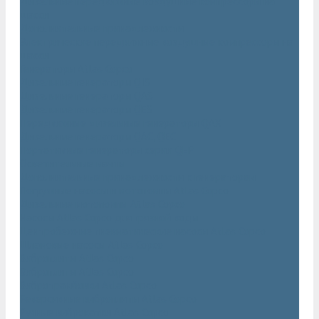
Дизельные передвижные воздушные компрессоры на
шасси
Дополнительные принадлежности
Электрические передвижные воздушные компрессоры на
шасси
Генераторы Atlas Copco
Дизельные генераторы QIS
Дизельные генераторы QAS
Дизельные генераторы QES
Передвижные дизельные генераторы QAX
Дизельные генераторы QAC, QEC
Портативные генераторы серии QEP
Осветительные мачты
Дополнительные принадлежности к генераторам
Погружные насосы и мотопомпы Atlas Copco
Дизельные мотопомпы Atlas Copco
Насосы Atlas Copco для грязной воды
Центробежные пневматические насосы Atlas Copco
Шламовые насосы Atlas Copco
Виброплиты Atlas Copco
Виброплиты Atlas Copco
Вибротрамбовки Atlas Copco
Реверсивные виброплиты Atlas Copco
Ручные виброкатки Atlas Copco