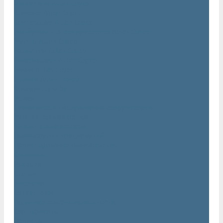
Двигатели Atlas Copco
Клапана Atlas Copco
Контроллер Atlas Copco
Мембраны для компрессоров Atlas Copco
Муфты Atlas Copco
Радиатор Atlas Copco
Ремкомплект Atlas Copco
Ремни Atlas Copco
Шланги Atlas Copco
Компрессоры бу
Услуги
Техническое обслуживание компрессоров
Монтаж компрессоров
Ремонт компрессоров
Пневмоаудит предприятий
Проектирование пневмосистем
Компания
Новости
Статьи
Вакансии
Сотрудники
Политика конфидециальности
Сертификаты
Проекты