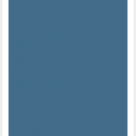
Дизельные передвижные воздушные компрессоры на
шасси
Дополнительные принадлежности
Электрические передвижные воздушные компрессоры на
шасси
Генераторы Atlas Copco
Дизельные генераторы QIS
Дизельные генераторы QAS
Дизельные генераторы QES
Передвижные дизельные генераторы QAX
Дизельные генераторы QAC, QEC
Портативные генераторы серии QEP
Осветительные мачты
Дополнительные принадлежности к генераторам
Погружные насосы и мотопомпы Atlas Copco
Дизельные мотопомпы Atlas Copco
Насосы Atlas Copco для грязной воды
Центробежные пневматические насосы Atlas Copco
Шламовые насосы Atlas Copco
Виброплиты Atlas Copco
Виброплиты Atlas Copco
Вибротрамбовки Atlas Copco
Реверсивные виброплиты Atlas Copco
Ручные виброкатки Atlas Copco