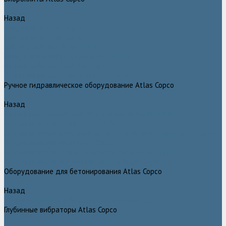
Назад
Виброплиты Atlas Copco
Виброплиты Atlas Copco
Вибротрамбовки Atlas Copco
Реверсивные виброплиты Atlas Copco
Ручные виброкатки Atlas Copco
Траншейные уплотнители Atlas Copco
Ручное гидравлическое оборудование Atlas Copco
Назад
Ручное гидравлическое оборудование Atlas Copco
Гидравлические станции Atlas Copco
Гидравлические отбойные молотки и перфораторы Atlas Copco
Гидравлические пилы Atlas Copco
Гидравлические копры, домкраты, буры Atlas Copco
Гидравлические погружные насосы Atlas Copco
Оборудование для бетонирования Atlas Copco
Назад
Оборудование для бетонирования Atlas Copco
Глубинные вибраторы Atlas Copco