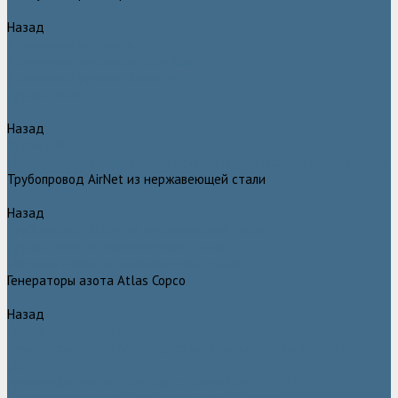
Назад
Воздушные ресиверы
Воздушные ресиверы Atlas Copco
Воздушный ресивер Remeza
Трубы AIRnet
Назад
Трубы AIRnet
Инструменты и принадлежности из нержавеющей стали AIRnet
Трубопровод AirNet из нержавеющей стали
Назад
Трубопровод AirNet из нержавеющей стали
Трубы AirNet из нержавеющей стали
Фитинги AirNet из нержавеющей стали
Генераторы азота Atlas Copco
Назад
Генераторы азота Atlas Copco
Генераторы азота Atlas Copco мембранного типа NGM и NGM
plus
Генераторы азота Atlas Copco серии NGP 10 - 115