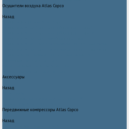
Генераторы азота Atlas Copco серии NGP plus
Осушители воздуха Atlas Copco
Назад
Осушители воздуха Atlas Copco
Осушители Atlas Copco адсорбционного типа CD
Осушители Atlas Copco адсорбционного типа BD
Осушители Atlas Copco мембранного типа SD
Осушители Atlas Copco рефрижераторного типа серии F
Осушители Atlas Copco рефрижераторного типа серии FD
Осушители рефрижераторного типа серии FX
Вакуумные насосы Atlas Copco
Магистральные фильтры Atlac Copco
Генераторы кислорода Atlas Copco
Аксессуары
Назад
Аксессуары
Клапан слива конденсата Atlas Copco EWD
Сепараторы Atlas Copco WSD
Передвижные компрессоры Atlas Copco
Назад
Передвижные компрессоры Atlas Copco