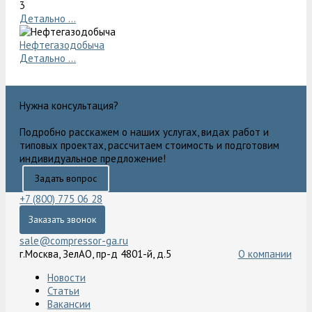
3
Детально ...
Нефтегазодобыча
Детально ...
Нужна консультация?
Подробно расскажем о наших услугах, видах работ и
типовых проектах, рассчитаем стоимость и подготовим
индивидуальное предложение!
Задать вопрос
+7 (800) 775 06 28
Заказать звонок
sale@compressor-ga.ru
г.Москва, ЗелАО, пр-д 4801-й, д.5
О компании
Новости
Статьи
Вакансии