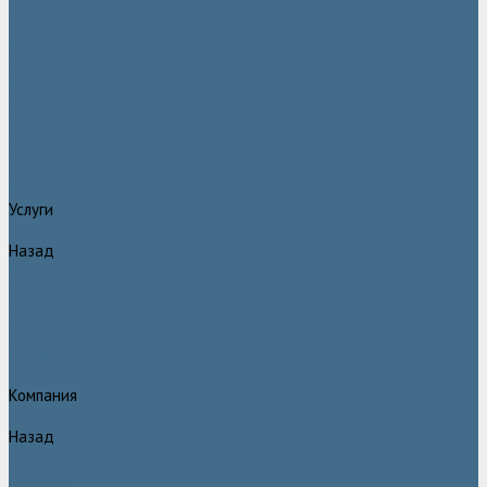
Двигатели Atlas Copco
Клапана Atlas Copco
Контроллер Atlas Copco
Мембраны для компрессоров Atlas Copco
Муфты Atlas Copco
Радиатор Atlas Copco
Ремкомплект Atlas Copco
Ремни Atlas Copco
Шланги Atlas Copco
Компрессоры бу
Услуги
Назад
Услуги
Техническое обслуживание компрессоров
Монтаж компрессоров
Ремонт компрессоров
Пневмоаудит предприятий
Проектирование пневмосистем
Компания
Назад
Компания
Новости