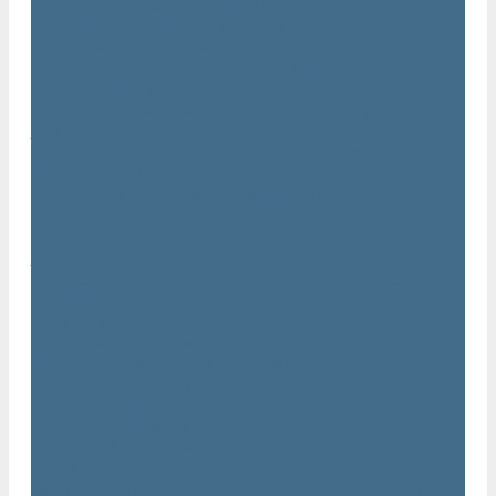
Маслозаполненные поршневые компрессоры Atlas Copco
Поршневые компрессоры Automan
Спиральные безмасляные компрессоры SF Atlas Copco
Безмасляные компрессоры низкого давления
(воздуходувки) Atlas Copco
Безмасляные винтовые компрессоры Atlas Copco серии ZT
/ ZR 75–750
Безмасляные винтовые компрессоры с впрыском воды в
камеру сжатия AQ
Безмасляные воздушные компрессоры Atlas Copco ZE / ZA
30 - 522
Безмасляные зубчатые компрессоры Atlas Copco серии ZT
/ ZR 15–55
Безмасляные центробежные компрессоры Atlas Copco ZH
355 - 900
Фильтры Atlas Copco
Воздушные и масляные фильтры Atlas Copco
Магистральные фильтры Atlas Copco
Компрессорное оборудование Atlas Copco
Воздушные ресиверы
Воздушные ресиверы Atlas Copco
Воздушный ресивер Remeza
Трубы AIRnet
Инструменты и принадлежности из нержавеющей стали