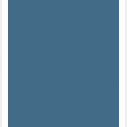
Нарезчики швов Atlas Copco
Оборудование для строительной техники Atlas Copco
Гидромолоты Atlas Copco
Компакторы Atlas Copco
Гидроножницы Atlas Copco
Грейферные захваты Atlas Copco
Измельчители Atlas Copco
Запчасти для компрессоров Atlas Copco
Компрессорное масло Atlas Copco
Масло Atlas Copco для винтовых компрессоров
Масло Atlas Copco для дизельных компрессоров и
генераторов
Масло Atlas Copco для поршневых и безмасляных
компрессоров
Сервисные наборы Atlas Copco
Сервисные наборы Atlas Copco для компрессоров до 8 Бар
Сервисные наборы Atlas Copco для компрессоров от 14
Бар
Сервисные наборы Atlas Copco для компрессоров от 8 до
14 Бар
Винтовые блоки Atlas Copco
Вентиляторы Atlas Copco
Датчики Atlas Copco