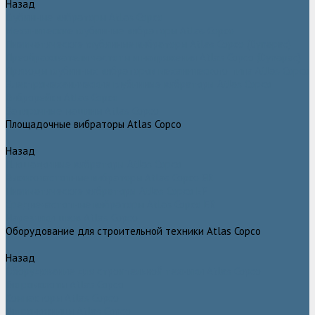
Назад
Глубинные вибраторы Atlas Copco
Механические глубинные вибраторы Atlas Copco
Пневматические глубинные вибраторы Atlas Copco (Dynapac)
Преобразователи частоты и напряжения Atlas Copco (Dynapac)
Приводы глубинных вибраторов механического типа Atlas Copco
Электромеханические глубинные вибраторы Atlas Copco
Виброрейки Atlas Copco
Затирочные машины Atlas Copco
Площадочные вибраторы Atlas Copco
Назад
Площадочные вибраторы Atlas Copco
Высокочастотные вибраторы Atlas Copco ER
Пневматические вибраторы Atlas Copco EP
Среднечастотные вибраторы Atlas Copco ER
Нарезчики швов Atlas Copco
Оборудование для строительной техники Atlas Copco
Назад
Оборудование для строительной техники Atlas Copco
Гидромолоты Atlas Copco
Компакторы Atlas Copco
Гидроножницы Atlas Copco