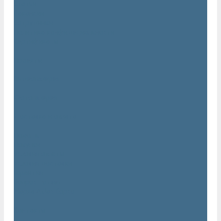
Статьи
Вакансии
Сотрудники
Политика конфидециальности
Сертификаты
Проекты
Видеогалерея
Фотогалерея
Доставка и оплата
Помощь
Покупки
Условия оплаты
Условия доставки
Гарантия
Вопрос - ответ
Марка Atlas Copco
Контакты