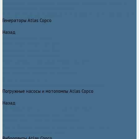
Дизельные передвижные воздушные компрессоры на шасси
Дополнительные принадлежности
Электрические передвижные воздушные компрессоры на шасси
Генераторы Atlas Copco
Назад
Генераторы Atlas Copco
Дизельные генераторы QIS
Дизельные генераторы QAS
Дизельные генераторы QES
Передвижные дизельные генераторы QAX
Дизельные генераторы QAC, QEC
Портативные генераторы серии QEP
Осветительные мачты
Дополнительные принадлежности к генераторам
Погружные насосы и мотопомпы Atlas Copco
Назад
Погружные насосы и мотопомпы Atlas Copco
Дизельные мотопомпы Atlas Copco
Насосы Atlas Copco для грязной воды
Центробежные пневматические насосы Atlas Copco
Шламовые насосы Atlas Copco
Виброплиты Atlas Copco