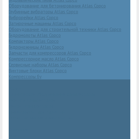
Оборудование для бетонирования Atlas Copco
Глубинные вибраторы Atlas Copco
Виброрейки Atlas Copco
Затирочные машины Atlas Copco
Оборудование для строительной техники Atlas Copco
Гидромолоты Atlas Copco
Компакторы Atlas Copco
Гидроножницы Atlas Copco
Запчасти для компрессоров Atlas Copco
Компрессорное масло Atlas Copco
Сервисные наборы Atlas Copco
Винтовые блоки Atlas Copco
Компрессоры бу
Услуги
Техническое обслуживание компрессоров
Монтаж компрессоров
Ремонт компрессоров
Пневмоаудит предприятий
Проектирование пневмосистем
Компания
Новости