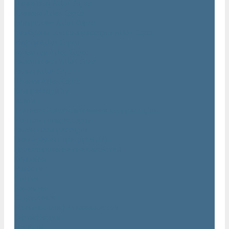
Двигатели Atlas Copco
Клапана Atlas Copco
Контроллер Atlas Copco
Мембраны для компрессоров Atlas Copco
Муфты Atlas Copco
Радиатор Atlas Copco
Ремкомплект Atlas Copco
Ремни Atlas Copco
Шланги Atlas Copco
Компрессоры бу
Услуги
Техническое обслуживание компрессоров
Монтаж компрессоров
Ремонт компрессоров
Пневмоаудит предприятий
Проектирование пневмосистем
Компания
Новости
Статьи
Вакансии
Сотрудники
Политика конфидециальности
Сертификаты
Проекты