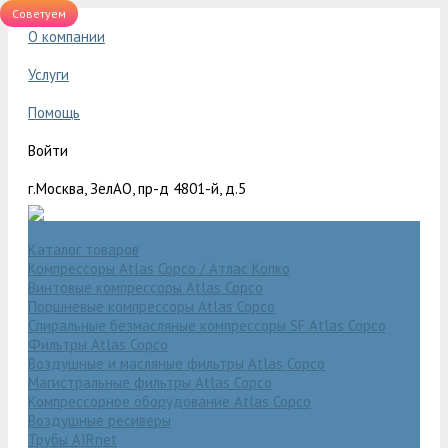
Советуем
О компании
Услуги
Помощь
Войти
г.Москва, ЗелАО, пр-д 4801-й, д.5
Каталог товаров
Компрессоры Atlas Copco / Атлас Копко
Винтовые компрессоры Atlas Copco
Поршневые компрессоры Atlas Copco
Спиральные безмасляные компрессоры SF Atlas Copco
Фильтры Atlas Copco
Воздушные и масляные фильтры Atlas Copco
Магистральные фильтры Atlas Copco
Компрессорное оборудование Atlas Copco
Воздушные ресиверы
Трубы AIRnet