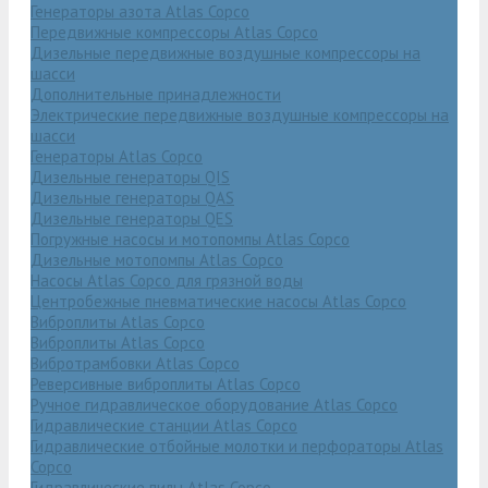
Генераторы азота Atlas Copco
Передвижные компрессоры Atlas Copco
Дизельные передвижные воздушные компрессоры на
шасси
Дополнительные принадлежности
Электрические передвижные воздушные компрессоры на
шасси
Генераторы Atlas Copco
Дизельные генераторы QIS
Дизельные генераторы QAS
Дизельные генераторы QES
Погружные насосы и мотопомпы Atlas Copco
Дизельные мотопомпы Atlas Copco
Насосы Atlas Copco для грязной воды
Центробежные пневматические насосы Atlas Copco
Виброплиты Atlas Copco
Виброплиты Atlas Copco
Вибротрамбовки Atlas Copco
Реверсивные виброплиты Atlas Copco
Ручное гидравлическое оборудование Atlas Copco
Гидравлические станции Atlas Copco
Гидравлические отбойные молотки и перфораторы Atlas
Copco
Гидравлические пилы Atlas Copco