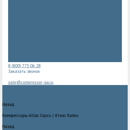
Видеогалерея
Фотогалерея
Доставка и оплата
Помощь
Покупки
Условия оплаты
Условия доставки
Гарантия
Вопрос - ответ
Марка Atlas Copco
Контакты
8 (800) 775 06 28
Заказать звонок
sale@compressor-ga.ru
Каталог товаров
Назад
Каталог товаров
Компрессоры Atlas Copco / Атлас Копко
Назад