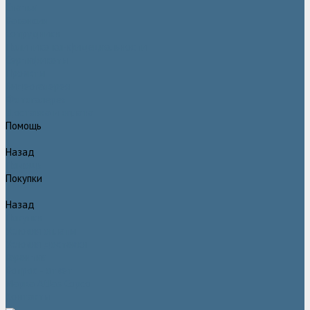
Статьи
Вакансии
Сотрудники
Политика конфидециальности
Сертификаты
Проекты
Видеогалерея
Фотогалерея
Доставка и оплата
Помощь
Назад
Помощь
Покупки
Назад
Покупки
Условия оплаты
Условия доставки
Гарантия
Вопрос - ответ
Марка Atlas Copco
Контакты