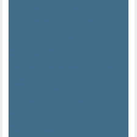
Траншейные уплотнители Atlas Copco
Ручное гидравлическое оборудование Atlas Copco
Гидравлические станции Atlas Copco
Гидравлические отбойные молотки и перфораторы Atlas
Copco
Гидравлические пилы Atlas Copco
Гидравлические копры, домкраты, буры Atlas Copco
Гидравлические погружные насосы Atlas Copco
Оборудование для бетонирования Atlas Copco
Глубинные вибраторы Atlas Copco
Механические глубинные вибраторы Atlas Copco
Пневматические глубинные вибраторы Atlas Copco
(Dynapac)
Преобразователи частоты и напряжения Atlas Copco
(Dynapac)
Приводы глубинных вибраторов механического типа Atlas
Copco
Электромеханические глубинные вибраторы Atlas Copco
Виброрейки Atlas Copco
Затирочные машины Atlas Copco
Площадочные вибраторы Atlas Copco
Высокочастотные вибраторы Atlas Copco ER
Пневматические вибраторы Atlas Copco EP
Среднечастотные вибраторы Atlas Copco ER