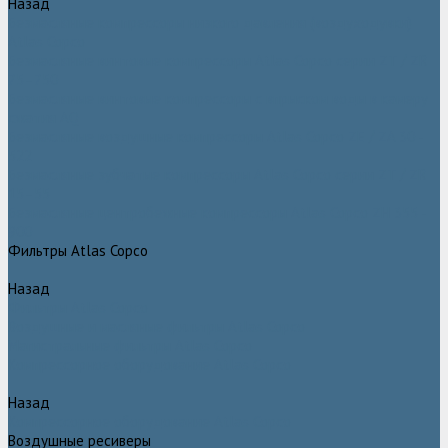
Назад
Безмасляные компрессоры низкого давления (воздуходувки)
Atlas Copco
Безмасляные винтовые компрессоры Atlas Copco серии ZT / ZR
75–750
Безмасляные винтовые компрессоры с впрыском воды в камеру
сжатия AQ
Безмасляные воздушные компрессоры Atlas Copco ZE / ZA 30 -
522
Безмасляные зубчатые компрессоры Atlas Copco серии ZT / ZR
15–55
Безмасляные центробежные компрессоры Atlas Copco ZH 355 -
900
Фильтры Atlas Copco
Назад
Фильтры Atlas Copco
Воздушные и масляные фильтры Atlas Copco
Магистральные фильтры Atlas Copco
Компрессорное оборудование Atlas Copco
Назад
Компрессорное оборудование Atlas Copco
Воздушные ресиверы