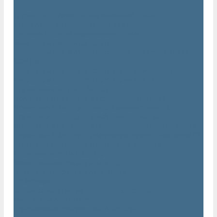
AIRnet
Трубопровод AirNet из нержавеющей стали
Трубы AirNet из нержавеющей стали
Фитинги AirNet из нержавеющей стали
Генераторы азота Atlas Copco
Генераторы азота Atlas Copco мембранного типа NGM и
NGM plus
Генераторы азота Atlas Copco серии NGP 10 - 115
Генераторы азота Atlas Copco серии NGP plus
Осушители воздуха Atlas Copco
Осушители Atlas Copco адсорбционного типа CD
Осушители Atlas Copco адсорбционного типа BD
Осушители Atlas Copco мембранного типа SD
Осушители Atlas Copco рефрижераторного типа серии F
Осушители Atlas Copco рефрижераторного типа серии FD
Осушители рефрижераторного типа серии FX
Вакуумные насосы Atlas Copco
Магистральные фильтры Atlac Copco
Генераторы кислорода Atlas Copco
Аксессуары
Клапан слива конденсата Atlas Copco EWD
Сепараторы Atlas Copco WSD
Передвижные компрессоры Atlas Copco