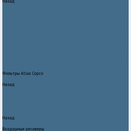
Назад
Безмасляные компрессоры низкого давления (воздуходувки)
Atlas Copco
Безмасляные винтовые компрессоры Atlas Copco серии ZT / ZR
75–750
Безмасляные винтовые компрессоры с впрыском воды в камеру
сжатия AQ
Безмасляные воздушные компрессоры Atlas Copco ZE / ZA 30 -
522
Безмасляные зубчатые компрессоры Atlas Copco серии ZT / ZR
15–55
Безмасляные центробежные компрессоры Atlas Copco ZH 355 -
900
Фильтры Atlas Copco
Назад
Фильтры Atlas Copco
Воздушные и масляные фильтры Atlas Copco
Магистральные фильтры Atlas Copco
Компрессорное оборудование Atlas Copco
Назад
Компрессорное оборудование Atlas Copco
Воздушные ресиверы