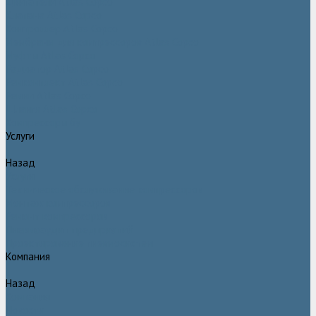
Двигатели Atlas Copco
Клапана Atlas Copco
Контроллер Atlas Copco
Мембраны для компрессоров Atlas Copco
Муфты Atlas Copco
Радиатор Atlas Copco
Ремкомплект Atlas Copco
Ремни Atlas Copco
Шланги Atlas Copco
Компрессоры бу
Услуги
Назад
Услуги
Техническое обслуживание компрессоров
Монтаж компрессоров
Ремонт компрессоров
Пневмоаудит предприятий
Проектирование пневмосистем
Компания
Назад
Компания
Новости