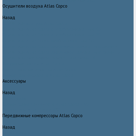
Генераторы азота Atlas Copco серии NGP plus
Осушители воздуха Atlas Copco
Назад
Осушители воздуха Atlas Copco
Осушители Atlas Copco адсорбционного типа CD
Осушители Atlas Copco адсорбционного типа BD
Осушители Atlas Copco мембранного типа SD
Осушители Atlas Copco рефрижераторного типа серии F
Осушители Atlas Copco рефрижераторного типа серии FD
Осушители рефрижераторного типа серии FX
Вакуумные насосы Atlas Copco
Магистральные фильтры Atlac Copco
Генераторы кислорода Atlas Copco
Аксессуары
Назад
Аксессуары
Клапан слива конденсата Atlas Copco EWD
Сепараторы Atlas Copco WSD
Передвижные компрессоры Atlas Copco
Назад
Передвижные компрессоры Atlas Copco