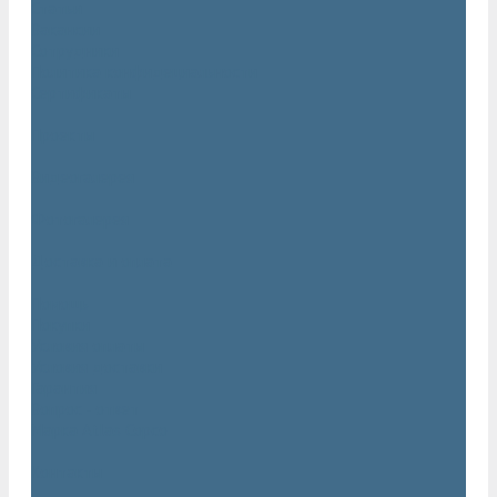
Статьи
Вакансии
Сотрудники
Политика конфидециальности
Сертификаты
Проекты
Видеогалерея
Фотогалерея
Доставка и оплата
Помощь
Покупки
Условия оплаты
Условия доставки
Гарантия
Вопрос - ответ
Марка Atlas Copco
Контакты