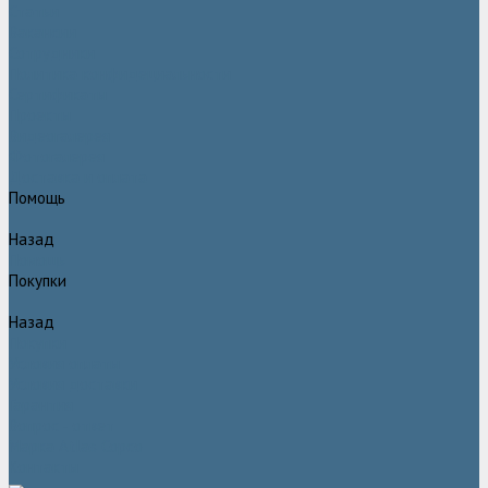
Статьи
Вакансии
Сотрудники
Политика конфидециальности
Сертификаты
Проекты
Видеогалерея
Фотогалерея
Доставка и оплата
Помощь
Назад
Помощь
Покупки
Назад
Покупки
Условия оплаты
Условия доставки
Гарантия
Вопрос - ответ
Марка Atlas Copco
Контакты