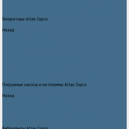
Дизельные передвижные воздушные компрессоры на шасси
Дополнительные принадлежности
Электрические передвижные воздушные компрессоры на шасси
Генераторы Atlas Copco
Назад
Генераторы Atlas Copco
Дизельные генераторы QIS
Дизельные генераторы QAS
Дизельные генераторы QES
Передвижные дизельные генераторы QAX
Дизельные генераторы QAC, QEC
Портативные генераторы серии QEP
Осветительные мачты
Дополнительные принадлежности к генераторам
Погружные насосы и мотопомпы Atlas Copco
Назад
Погружные насосы и мотопомпы Atlas Copco
Дизельные мотопомпы Atlas Copco
Насосы Atlas Copco для грязной воды
Центробежные пневматические насосы Atlas Copco
Шламовые насосы Atlas Copco
Виброплиты Atlas Copco