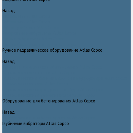
Назад
Виброплиты Atlas Copco
Виброплиты Atlas Copco
Вибротрамбовки Atlas Copco
Реверсивные виброплиты Atlas Copco
Ручные виброкатки Atlas Copco
Траншейные уплотнители Atlas Copco
Ручное гидравлическое оборудование Atlas Copco
Назад
Ручное гидравлическое оборудование Atlas Copco
Гидравлические станции Atlas Copco
Гидравлические отбойные молотки и перфораторы Atlas Copco
Гидравлические пилы Atlas Copco
Гидравлические копры, домкраты, буры Atlas Copco
Гидравлические погружные насосы Atlas Copco
Оборудование для бетонирования Atlas Copco
Назад
Оборудование для бетонирования Atlas Copco
Глубинные вибраторы Atlas Copco