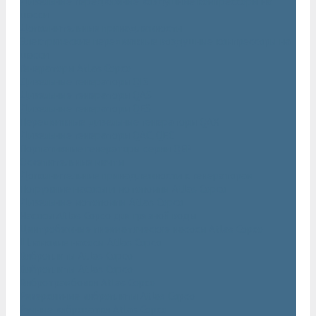
Дизельные передвижные воздушные компрессоры на
шасси
Дополнительные принадлежности
Электрические передвижные воздушные компрессоры на
шасси
Генераторы Atlas Copco
Дизельные генераторы QIS
Дизельные генераторы QAS
Дизельные генераторы QES
Передвижные дизельные генераторы QAX
Дизельные генераторы QAC, QEC
Портативные генераторы серии QEP
Осветительные мачты
Дополнительные принадлежности к генераторам
Погружные насосы и мотопомпы Atlas Copco
Дизельные мотопомпы Atlas Copco
Насосы Atlas Copco для грязной воды
Центробежные пневматические насосы Atlas Copco
Шламовые насосы Atlas Copco
Виброплиты Atlas Copco
Виброплиты Atlas Copco
Вибротрамбовки Atlas Copco
Реверсивные виброплиты Atlas Copco
Ручные виброкатки Atlas Copco