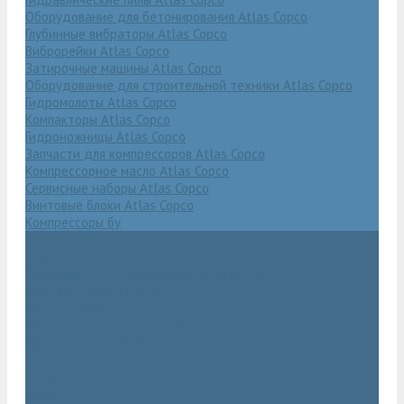
Оборудование для бетонирования Atlas Copco
Глубинные вибраторы Atlas Copco
Виброрейки Atlas Copco
Затирочные машины Atlas Copco
Оборудование для строительной техники Atlas Copco
Гидромолоты Atlas Copco
Компакторы Atlas Copco
Гидроножницы Atlas Copco
Запчасти для компрессоров Atlas Copco
Компрессорное масло Atlas Copco
Сервисные наборы Atlas Copco
Винтовые блоки Atlas Copco
Компрессоры бу
Услуги
Техническое обслуживание компрессоров
Монтаж компрессоров
Ремонт компрессоров
Пневмоаудит предприятий
Проектирование пневмосистем
Компания
Новости