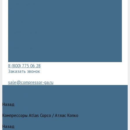
Видеогалерея
Фотогалерея
Доставка и оплата
Помощь
Покупки
Условия оплаты
Условия доставки
Гарантия
Вопрос - ответ
Марка Atlas Copco
Контакты
8 (800) 775 06 28
Заказать звонок
sale@compressor-ga.ru
Каталог товаров
Назад
Каталог товаров
Компрессоры Atlas Copco / Атлас Копко
Назад