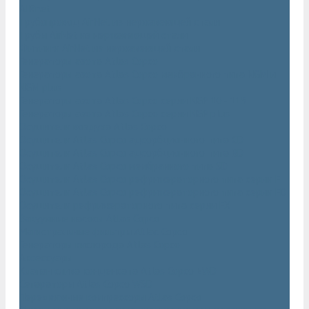
AIRnet
Трубопровод AirNet из нержавеющей стали
Трубы AirNet из нержавеющей стали
Фитинги AirNet из нержавеющей стали
Генераторы азота Atlas Copco
Генераторы азота Atlas Copco мембранного типа NGM и
NGM plus
Генераторы азота Atlas Copco серии NGP 10 - 115
Генераторы азота Atlas Copco серии NGP plus
Осушители воздуха Atlas Copco
Осушители Atlas Copco адсорбционного типа CD
Осушители Atlas Copco адсорбционного типа BD
Осушители Atlas Copco мембранного типа SD
Осушители Atlas Copco рефрижераторного типа серии F
Осушители Atlas Copco рефрижераторного типа серии FD
Осушители рефрижераторного типа серии FX
Вакуумные насосы Atlas Copco
Магистральные фильтры Atlac Copco
Генераторы кислорода Atlas Copco
Аксессуары
Клапан слива конденсата Atlas Copco EWD
Сепараторы Atlas Copco WSD
Передвижные компрессоры Atlas Copco