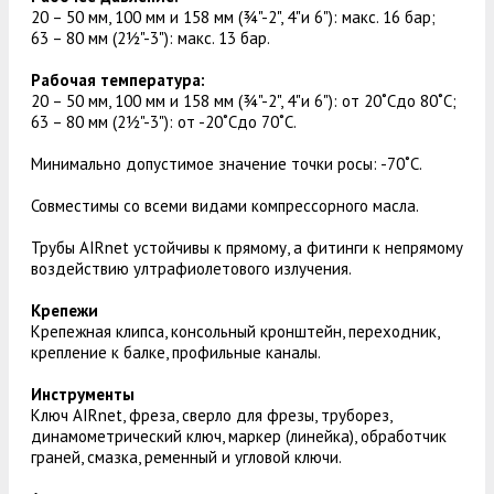
20 – 50 мм, 100 мм и 158 мм (¾"-2", 4"и 6"): макс. 16 бар;
63 – 80 мм (2½"-3"): макс. 13 бар.
Рабочая температура:
20 – 50 мм, 100 мм и 158 мм (¾"-2", 4"и 6"): от 20˚Cдо 80˚C;
63 – 80 мм (2½"-3"): от -20˚Cдо 70˚C.
Минимально допустимое значение точки росы: -70˚C.
Совместимы со всеми видами компрессорного масла.
Трубы AIRnet устойчивы к прямому, а фитинги к непрямому
воздействию ултрафиолетового излучения.
Крепежи
Крепежная клипса, консольный кронштейн, переходник,
крепление к балке, профильные каналы.
Инструменты
Ключ AIRnet, фреза, сверло для фрезы, труборез,
динамометрический ключ, маркер (линейка), обработчик
граней, смазка, ременный и угловой ключи.