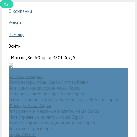
Хит
О компании
Услуги
Помощь
Войти
г.Москва, ЗелАО, пр-д 4801-й, д.5
Каталог товаров
Компрессоры Atlas Copco / Атлас Копко
Винтовые компрессоры Atlas Copco
Поршневые компрессоры Atlas Copco
Спиральные безмасляные компрессоры SF Atlas Copco
Фильтры Atlas Copco
Воздушные и масляные фильтры Atlas Copco
Магистральные фильтры Atlas Copco
Компрессорное оборудование Atlas Copco
Воздушные ресиверы
Трубы AIRnet