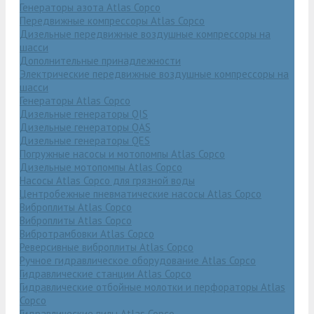
Генераторы азота Atlas Copco
Передвижные компрессоры Atlas Copco
Дизельные передвижные воздушные компрессоры на
шасси
Дополнительные принадлежности
Электрические передвижные воздушные компрессоры на
шасси
Генераторы Atlas Copco
Дизельные генераторы QIS
Дизельные генераторы QAS
Дизельные генераторы QES
Погружные насосы и мотопомпы Atlas Copco
Дизельные мотопомпы Atlas Copco
Насосы Atlas Copco для грязной воды
Центробежные пневматические насосы Atlas Copco
Виброплиты Atlas Copco
Виброплиты Atlas Copco
Вибротрамбовки Atlas Copco
Реверсивные виброплиты Atlas Copco
Ручное гидравлическое оборудование Atlas Copco
Гидравлические станции Atlas Copco
Гидравлические отбойные молотки и перфораторы Atlas
Copco
Гидравлические пилы Atlas Copco