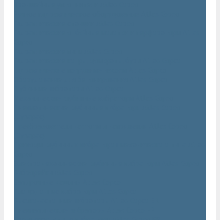
Траншейные уплотнители Atlas Copco
Ручное гидравлическое оборудование Atlas Copco
Гидравлические станции Atlas Copco
Гидравлические отбойные молотки и перфораторы Atlas
Copco
Гидравлические пилы Atlas Copco
Гидравлические копры, домкраты, буры Atlas Copco
Гидравлические погружные насосы Atlas Copco
Оборудование для бетонирования Atlas Copco
Глубинные вибраторы Atlas Copco
Механические глубинные вибраторы Atlas Copco
Пневматические глубинные вибраторы Atlas Copco
(Dynapac)
Преобразователи частоты и напряжения Atlas Copco
(Dynapac)
Приводы глубинных вибраторов механического типа Atlas
Copco
Электромеханические глубинные вибраторы Atlas Copco
Виброрейки Atlas Copco
Затирочные машины Atlas Copco
Площадочные вибраторы Atlas Copco
Высокочастотные вибраторы Atlas Copco ER
Пневматические вибраторы Atlas Copco EP
Среднечастотные вибраторы Atlas Copco ER