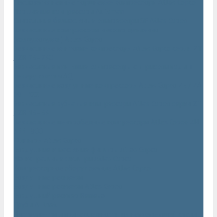
Маслозаполненные поршневые компрессоры Atlas Copco
Поршневые компрессоры Automan
Спиральные безмасляные компрессоры SF Atlas Copco
Безмасляные компрессоры низкого давления
(воздуходувки) Atlas Copco
Безмасляные винтовые компрессоры Atlas Copco серии ZT
/ ZR 75–750
Безмасляные винтовые компрессоры с впрыском воды в
камеру сжатия AQ
Безмасляные воздушные компрессоры Atlas Copco ZE / ZA
30 - 522
Безмасляные зубчатые компрессоры Atlas Copco серии ZT
/ ZR 15–55
Безмасляные центробежные компрессоры Atlas Copco ZH
355 - 900
Фильтры Atlas Copco
Воздушные и масляные фильтры Atlas Copco
Магистральные фильтры Atlas Copco
Компрессорное оборудование Atlas Copco
Воздушные ресиверы
Воздушные ресиверы Atlas Copco
Воздушный ресивер Remeza
Трубы AIRnet
Инструменты и принадлежности из нержавеющей стали