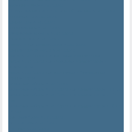
Нарезчики швов Atlas Copco
Оборудование для строительной техники Atlas Copco
Гидромолоты Atlas Copco
Компакторы Atlas Copco
Гидроножницы Atlas Copco
Грейферные захваты Atlas Copco
Измельчители Atlas Copco
Запчасти для компрессоров Atlas Copco
Компрессорное масло Atlas Copco
Масло Atlas Copco для винтовых компрессоров
Масло Atlas Copco для дизельных компрессоров и
генераторов
Масло Atlas Copco для поршневых и безмасляных
компрессоров
Сервисные наборы Atlas Copco
Сервисные наборы Atlas Copco для компрессоров до 8 Бар
Сервисные наборы Atlas Copco для компрессоров от 14
Бар
Сервисные наборы Atlas Copco для компрессоров от 8 до
14 Бар
Винтовые блоки Atlas Copco
Вентиляторы Atlas Copco
Датчики Atlas Copco