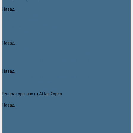
Назад
Воздушные ресиверы
Воздушные ресиверы Atlas Copco
Воздушный ресивер Remeza
Трубы AIRnet
Назад
Трубы AIRnet
Инструменты и принадлежности из нержавеющей стали AIRnet
Трубопровод AirNet из нержавеющей стали
Назад
Трубопровод AirNet из нержавеющей стали
Трубы AirNet из нержавеющей стали
Фитинги AirNet из нержавеющей стали
Генераторы азота Atlas Copco
Назад
Генераторы азота Atlas Copco
Генераторы азота Atlas Copco мембранного типа NGM и NGM
plus
Генераторы азота Atlas Copco серии NGP 10 - 115