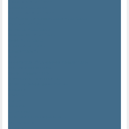
Двигатели Atlas Copco
Клапана Atlas Copco
Контроллер Atlas Copco
Мембраны для компрессоров Atlas Copco
Муфты Atlas Copco
Радиатор Atlas Copco
Ремкомплект Atlas Copco
Ремни Atlas Copco
Шланги Atlas Copco
Компрессоры бу
Услуги
Техническое обслуживание компрессоров
Монтаж компрессоров
Ремонт компрессоров
Пневмоаудит предприятий
Проектирование пневмосистем
Компания
Новости
Статьи
Вакансии
Сотрудники
Политика конфидециальности
Сертификаты
Проекты