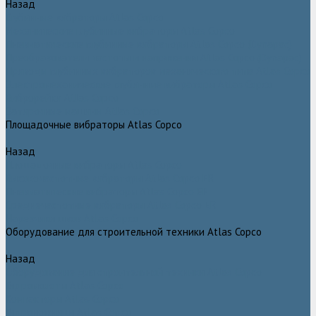
Назад
Глубинные вибраторы Atlas Copco
Механические глубинные вибраторы Atlas Copco
Пневматические глубинные вибраторы Atlas Copco (Dynapac)
Преобразователи частоты и напряжения Atlas Copco (Dynapac)
Приводы глубинных вибраторов механического типа Atlas Copco
Электромеханические глубинные вибраторы Atlas Copco
Виброрейки Atlas Copco
Затирочные машины Atlas Copco
Площадочные вибраторы Atlas Copco
Назад
Площадочные вибраторы Atlas Copco
Высокочастотные вибраторы Atlas Copco ER
Пневматические вибраторы Atlas Copco EP
Среднечастотные вибраторы Atlas Copco ER
Нарезчики швов Atlas Copco
Оборудование для строительной техники Atlas Copco
Назад
Оборудование для строительной техники Atlas Copco
Гидромолоты Atlas Copco
Компакторы Atlas Copco
Гидроножницы Atlas Copco