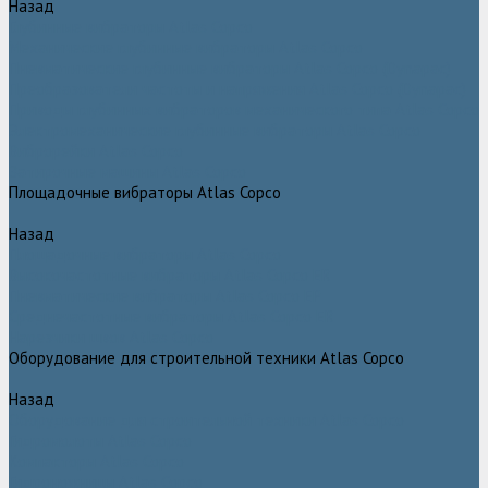
Назад
Глубинные вибраторы Atlas Copco
Механические глубинные вибраторы Atlas Copco
Пневматические глубинные вибраторы Atlas Copco (Dynapac)
Преобразователи частоты и напряжения Atlas Copco (Dynapac)
Приводы глубинных вибраторов механического типа Atlas Copco
Электромеханические глубинные вибраторы Atlas Copco
Виброрейки Atlas Copco
Затирочные машины Atlas Copco
Площадочные вибраторы Atlas Copco
Назад
Площадочные вибраторы Atlas Copco
Высокочастотные вибраторы Atlas Copco ER
Пневматические вибраторы Atlas Copco EP
Среднечастотные вибраторы Atlas Copco ER
Нарезчики швов Atlas Copco
Оборудование для строительной техники Atlas Copco
Назад
Оборудование для строительной техники Atlas Copco
Гидромолоты Atlas Copco
Компакторы Atlas Copco
Гидроножницы Atlas Copco