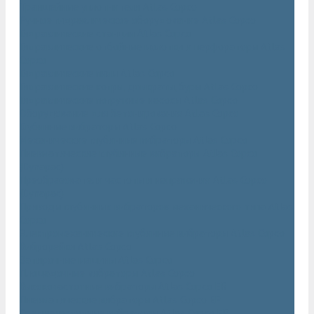
Траншейные уплотнители Atlas Copco
Ручное гидравлическое оборудование Atlas Copco
Гидравлические станции Atlas Copco
Гидравлические отбойные молотки и перфораторы Atlas
Copco
Гидравлические пилы Atlas Copco
Гидравлические копры, домкраты, буры Atlas Copco
Гидравлические погружные насосы Atlas Copco
Оборудование для бетонирования Atlas Copco
Глубинные вибраторы Atlas Copco
Механические глубинные вибраторы Atlas Copco
Пневматические глубинные вибраторы Atlas Copco
(Dynapac)
Преобразователи частоты и напряжения Atlas Copco
(Dynapac)
Приводы глубинных вибраторов механического типа Atlas
Copco
Электромеханические глубинные вибраторы Atlas Copco
Виброрейки Atlas Copco
Затирочные машины Atlas Copco
Площадочные вибраторы Atlas Copco
Высокочастотные вибраторы Atlas Copco ER
Пневматические вибраторы Atlas Copco EP
Среднечастотные вибраторы Atlas Copco ER