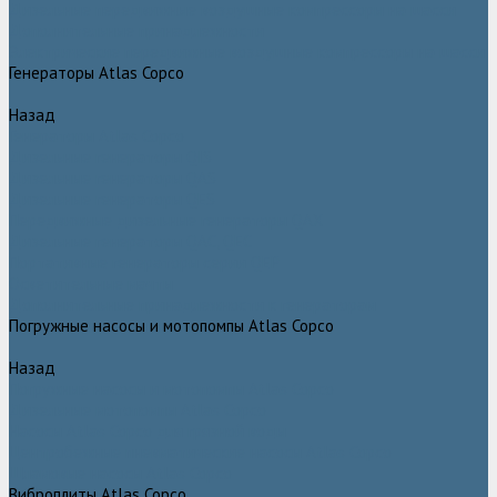
Дизельные передвижные воздушные компрессоры на шасси
Дополнительные принадлежности
Электрические передвижные воздушные компрессоры на шасси
Генераторы Atlas Copco
Назад
Генераторы Atlas Copco
Дизельные генераторы QIS
Дизельные генераторы QAS
Дизельные генераторы QES
Передвижные дизельные генераторы QAX
Дизельные генераторы QAC, QEC
Портативные генераторы серии QEP
Осветительные мачты
Дополнительные принадлежности к генераторам
Погружные насосы и мотопомпы Atlas Copco
Назад
Погружные насосы и мотопомпы Atlas Copco
Дизельные мотопомпы Atlas Copco
Насосы Atlas Copco для грязной воды
Центробежные пневматические насосы Atlas Copco
Шламовые насосы Atlas Copco
Виброплиты Atlas Copco