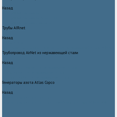
Назад
Воздушные ресиверы
Воздушные ресиверы Atlas Copco
Воздушный ресивер Remeza
Трубы AIRnet
Назад
Трубы AIRnet
Инструменты и принадлежности из нержавеющей стали AIRnet
Трубопровод AirNet из нержавеющей стали
Назад
Трубопровод AirNet из нержавеющей стали
Трубы AirNet из нержавеющей стали
Фитинги AirNet из нержавеющей стали
Генераторы азота Atlas Copco
Назад
Генераторы азота Atlas Copco
Генераторы азота Atlas Copco мембранного типа NGM и NGM
plus
Генераторы азота Atlas Copco серии NGP 10 - 115