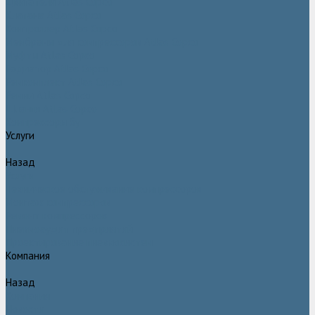
Двигатели Atlas Copco
Клапана Atlas Copco
Контроллер Atlas Copco
Мембраны для компрессоров Atlas Copco
Муфты Atlas Copco
Радиатор Atlas Copco
Ремкомплект Atlas Copco
Ремни Atlas Copco
Шланги Atlas Copco
Компрессоры бу
Услуги
Назад
Услуги
Техническое обслуживание компрессоров
Монтаж компрессоров
Ремонт компрессоров
Пневмоаудит предприятий
Проектирование пневмосистем
Компания
Назад
Компания
Новости