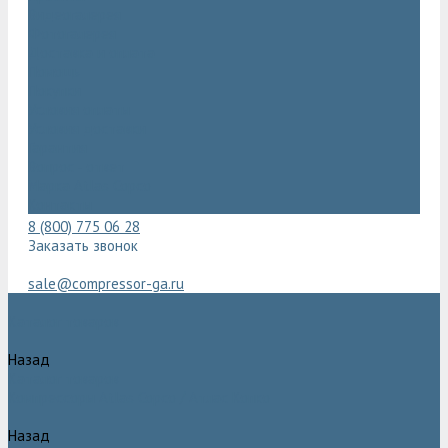
Видеогалерея
Фотогалерея
Доставка и оплата
Помощь
Покупки
Условия оплаты
Условия доставки
Гарантия
Вопрос - ответ
Марка Atlas Copco
Контакты
8 (800) 775 06 28
Заказать звонок
sale@compressor-ga.ru
Каталог товаров
Назад
Каталог товаров
Компрессоры Atlas Copco / Атлас Копко
Назад