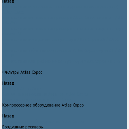
Назад
Безмасляные компрессоры низкого давления (воздуходувки)
Atlas Copco
Безмасляные винтовые компрессоры Atlas Copco серии ZT / ZR
75–750
Безмасляные винтовые компрессоры с впрыском воды в камеру
сжатия AQ
Безмасляные воздушные компрессоры Atlas Copco ZE / ZA 30 -
522
Безмасляные зубчатые компрессоры Atlas Copco серии ZT / ZR
15–55
Безмасляные центробежные компрессоры Atlas Copco ZH 355 -
900
Фильтры Atlas Copco
Назад
Фильтры Atlas Copco
Воздушные и масляные фильтры Atlas Copco
Магистральные фильтры Atlas Copco
Компрессорное оборудование Atlas Copco
Назад
Компрессорное оборудование Atlas Copco
Воздушные ресиверы