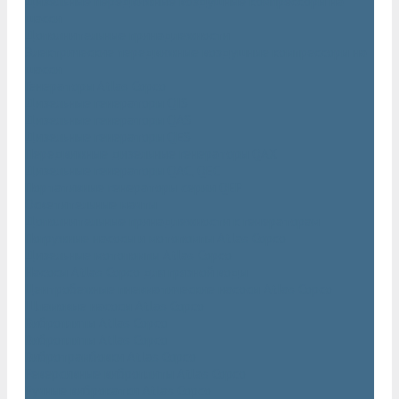
Дизельные передвижные воздушные компрессоры на
шасси
Дополнительные принадлежности
Электрические передвижные воздушные компрессоры на
шасси
Генераторы Atlas Copco
Дизельные генераторы QIS
Дизельные генераторы QAS
Дизельные генераторы QES
Передвижные дизельные генераторы QAX
Дизельные генераторы QAC, QEC
Портативные генераторы серии QEP
Осветительные мачты
Дополнительные принадлежности к генераторам
Погружные насосы и мотопомпы Atlas Copco
Дизельные мотопомпы Atlas Copco
Насосы Atlas Copco для грязной воды
Центробежные пневматические насосы Atlas Copco
Шламовые насосы Atlas Copco
Виброплиты Atlas Copco
Виброплиты Atlas Copco
Вибротрамбовки Atlas Copco
Реверсивные виброплиты Atlas Copco
Ручные виброкатки Atlas Copco