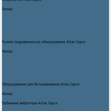
Назад
Виброплиты Atlas Copco
Виброплиты Atlas Copco
Вибротрамбовки Atlas Copco
Реверсивные виброплиты Atlas Copco
Ручные виброкатки Atlas Copco
Траншейные уплотнители Atlas Copco
Ручное гидравлическое оборудование Atlas Copco
Назад
Ручное гидравлическое оборудование Atlas Copco
Гидравлические станции Atlas Copco
Гидравлические отбойные молотки и перфораторы Atlas Copco
Гидравлические пилы Atlas Copco
Гидравлические копры, домкраты, буры Atlas Copco
Гидравлические погружные насосы Atlas Copco
Оборудование для бетонирования Atlas Copco
Назад
Оборудование для бетонирования Atlas Copco
Глубинные вибраторы Atlas Copco