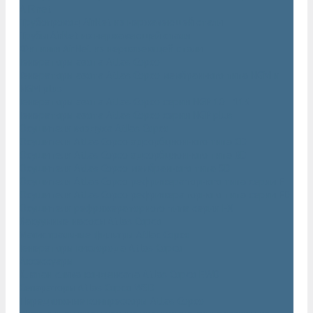
AIRnet
Трубопровод AirNet из нержавеющей стали
Трубы AirNet из нержавеющей стали
Фитинги AirNet из нержавеющей стали
Генераторы азота Atlas Copco
Генераторы азота Atlas Copco мембранного типа NGM и
NGM plus
Генераторы азота Atlas Copco серии NGP 10 - 115
Генераторы азота Atlas Copco серии NGP plus
Осушители воздуха Atlas Copco
Осушители Atlas Copco адсорбционного типа CD
Осушители Atlas Copco адсорбционного типа BD
Осушители Atlas Copco мембранного типа SD
Осушители Atlas Copco рефрижераторного типа серии F
Осушители Atlas Copco рефрижераторного типа серии FD
Осушители рефрижераторного типа серии FX
Вакуумные насосы Atlas Copco
Магистральные фильтры Atlac Copco
Генераторы кислорода Atlas Copco
Аксессуары
Клапан слива конденсата Atlas Copco EWD
Сепараторы Atlas Copco WSD
Передвижные компрессоры Atlas Copco