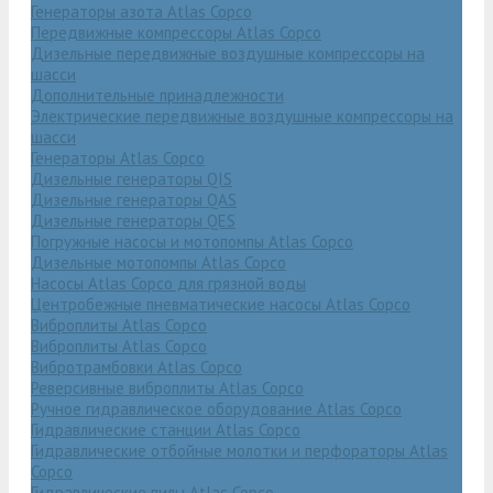
Генераторы азота Atlas Copco
Передвижные компрессоры Atlas Copco
Дизельные передвижные воздушные компрессоры на
шасси
Дополнительные принадлежности
Электрические передвижные воздушные компрессоры на
шасси
Генераторы Atlas Copco
Дизельные генераторы QIS
Дизельные генераторы QAS
Дизельные генераторы QES
Погружные насосы и мотопомпы Atlas Copco
Дизельные мотопомпы Atlas Copco
Насосы Atlas Copco для грязной воды
Центробежные пневматические насосы Atlas Copco
Виброплиты Atlas Copco
Виброплиты Atlas Copco
Вибротрамбовки Atlas Copco
Реверсивные виброплиты Atlas Copco
Ручное гидравлическое оборудование Atlas Copco
Гидравлические станции Atlas Copco
Гидравлические отбойные молотки и перфораторы Atlas
Copco
Гидравлические пилы Atlas Copco