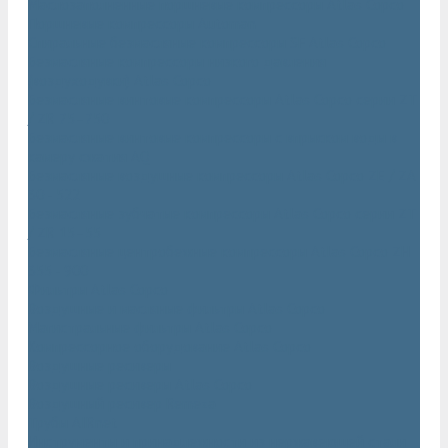
Маслозаполненные поршневые компрессоры Atlas Copco
Поршневые компрессоры Automan
Спиральные безмасляные компрессоры SF Atlas Copco
Безмасляные компрессоры низкого давления
(воздуходувки) Atlas Copco
Безмасляные винтовые компрессоры Atlas Copco серии ZT
/ ZR 75–750
Безмасляные винтовые компрессоры с впрыском воды в
камеру сжатия AQ
Безмасляные воздушные компрессоры Atlas Copco ZE / ZA
30 - 522
Безмасляные зубчатые компрессоры Atlas Copco серии ZT
/ ZR 15–55
Безмасляные центробежные компрессоры Atlas Copco ZH
355 - 900
Фильтры Atlas Copco
Воздушные и масляные фильтры Atlas Copco
Магистральные фильтры Atlas Copco
Компрессорное оборудование Atlas Copco
Воздушные ресиверы
Воздушные ресиверы Atlas Copco
Воздушный ресивер Remeza
Трубы AIRnet
Инструменты и принадлежности из нержавеющей стали