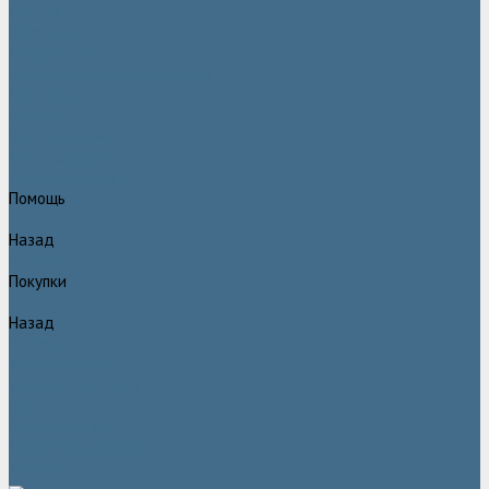
Статьи
Вакансии
Сотрудники
Политика конфидециальности
Сертификаты
Проекты
Видеогалерея
Фотогалерея
Доставка и оплата
Помощь
Назад
Помощь
Покупки
Назад
Покупки
Условия оплаты
Условия доставки
Гарантия
Вопрос - ответ
Марка Atlas Copco
Контакты