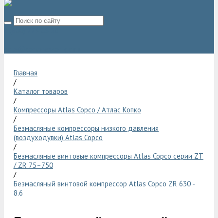
8 (800) 775 06 28
sale@compressor-ga.ru
Главная
/
Каталог товаров
/
Компрессоры Atlas Copco / Атлас Копко
/
Безмасляные компрессоры низкого давления
(воздуходувки) Atlas Copco
/
Безмасляные винтовые компрессоры Atlas Copco серии ZT
/ ZR 75–750
/
Безмасляный винтовой компрессор Atlas Copco ZR 630 -
8.6