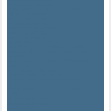
Нарезчики швов Atlas Copco
Оборудование для строительной техники Atlas Copco
Гидромолоты Atlas Copco
Компакторы Atlas Copco
Гидроножницы Atlas Copco
Грейферные захваты Atlas Copco
Измельчители Atlas Copco
Запчасти для компрессоров Atlas Copco
Компрессорное масло Atlas Copco
Масло Atlas Copco для винтовых компрессоров
Масло Atlas Copco для дизельных компрессоров и
генераторов
Масло Atlas Copco для поршневых и безмасляных
компрессоров
Сервисные наборы Atlas Copco
Сервисные наборы Atlas Copco для компрессоров до 8 Бар
Сервисные наборы Atlas Copco для компрессоров от 14
Бар
Сервисные наборы Atlas Copco для компрессоров от 8 до
14 Бар
Винтовые блоки Atlas Copco
Вентиляторы Atlas Copco
Датчики Atlas Copco