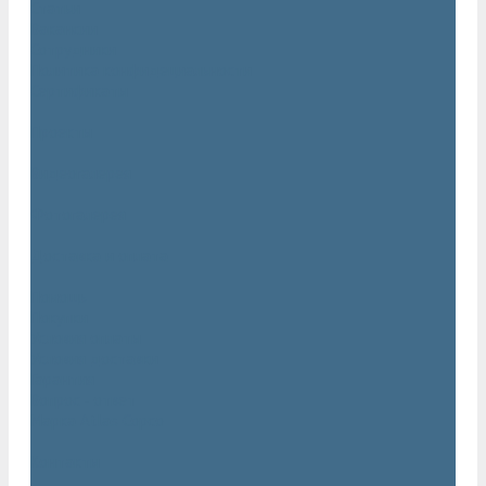
Статьи
Вакансии
Сотрудники
Политика конфидециальности
Сертификаты
Проекты
Видеогалерея
Фотогалерея
Доставка и оплата
Помощь
Покупки
Условия оплаты
Условия доставки
Гарантия
Вопрос - ответ
Марка Atlas Copco
Контакты