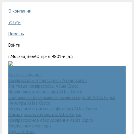
О компании
Услуги
Помощь
Войти
г.Москва, ЗелАО, пр-д 4801-й, д.5
Каталог товаров
Компрессоры Atlas Copco / Атлас Копко
Винтовые компрессоры Atlas Copco
Поршневые компрессоры Atlas Copco
Спиральные безмасляные компрессоры SF Atlas Copco
Фильтры Atlas Copco
Воздушные и масляные фильтры Atlas Copco
Магистральные фильтры Atlas Copco
Компрессорное оборудование Atlas Copco
Воздушные ресиверы
Трубы AIRnet