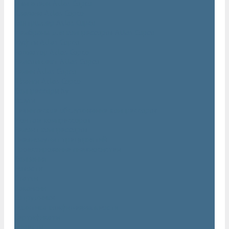
Двигатели Atlas Copco
Клапана Atlas Copco
Контроллер Atlas Copco
Мембраны для компрессоров Atlas Copco
Муфты Atlas Copco
Радиатор Atlas Copco
Ремкомплект Atlas Copco
Ремни Atlas Copco
Шланги Atlas Copco
Компрессоры бу
Услуги
Техническое обслуживание компрессоров
Монтаж компрессоров
Ремонт компрессоров
Пневмоаудит предприятий
Проектирование пневмосистем
Компания
Новости
Статьи
Вакансии
Сотрудники
Политика конфидециальности
Сертификаты
Проекты