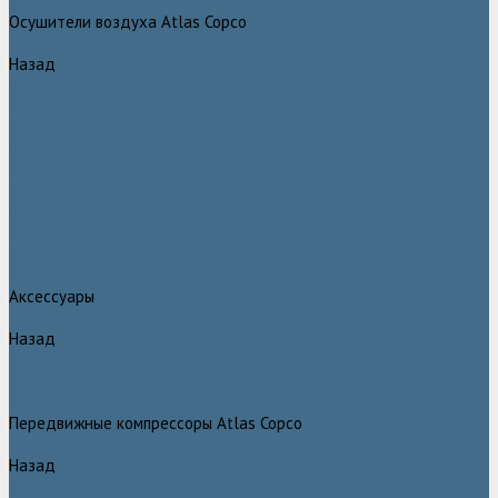
Генераторы азота Atlas Copco серии NGP plus
Осушители воздуха Atlas Copco
Назад
Осушители воздуха Atlas Copco
Осушители Atlas Copco адсорбционного типа CD
Осушители Atlas Copco адсорбционного типа BD
Осушители Atlas Copco мембранного типа SD
Осушители Atlas Copco рефрижераторного типа серии F
Осушители Atlas Copco рефрижераторного типа серии FD
Осушители рефрижераторного типа серии FX
Вакуумные насосы Atlas Copco
Магистральные фильтры Atlac Copco
Генераторы кислорода Atlas Copco
Аксессуары
Назад
Аксессуары
Клапан слива конденсата Atlas Copco EWD
Сепараторы Atlas Copco WSD
Передвижные компрессоры Atlas Copco
Назад
Передвижные компрессоры Atlas Copco