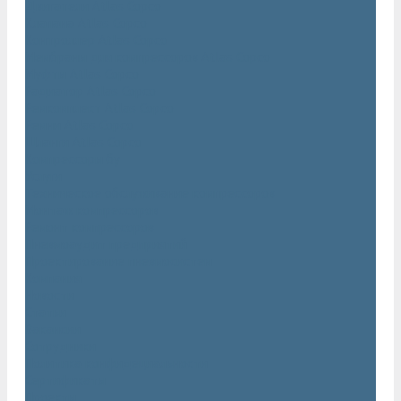
Двигатели Atlas Copco
Клапана Atlas Copco
Контроллер Atlas Copco
Мембраны для компрессоров Atlas Copco
Муфты Atlas Copco
Радиатор Atlas Copco
Ремкомплект Atlas Copco
Ремни Atlas Copco
Шланги Atlas Copco
Компрессоры бу
Услуги
Техническое обслуживание компрессоров
Монтаж компрессоров
Ремонт компрессоров
Пневмоаудит предприятий
Проектирование пневмосистем
Компания
Новости
Статьи
Вакансии
Сотрудники
Политика конфидециальности
Сертификаты
Проекты