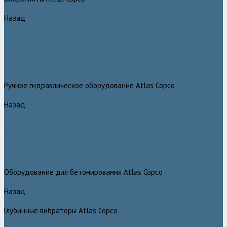
Назад
Виброплиты Atlas Copco
Виброплиты Atlas Copco
Вибротрамбовки Atlas Copco
Реверсивные виброплиты Atlas Copco
Ручные виброкатки Atlas Copco
Траншейные уплотнители Atlas Copco
Ручное гидравлическое оборудование Atlas Copco
Назад
Ручное гидравлическое оборудование Atlas Copco
Гидравлические станции Atlas Copco
Гидравлические отбойные молотки и перфораторы Atlas Copco
Гидравлические пилы Atlas Copco
Гидравлические копры, домкраты, буры Atlas Copco
Гидравлические погружные насосы Atlas Copco
Оборудование для бетонирования Atlas Copco
Назад
Оборудование для бетонирования Atlas Copco
Глубинные вибраторы Atlas Copco