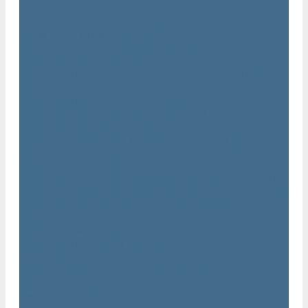
AIRnet
Трубопровод AirNet из нержавеющей стали
Трубы AirNet из нержавеющей стали
Фитинги AirNet из нержавеющей стали
Генераторы азота Atlas Copco
Генераторы азота Atlas Copco мембранного типа NGM и
NGM plus
Генераторы азота Atlas Copco серии NGP 10 - 115
Генераторы азота Atlas Copco серии NGP plus
Осушители воздуха Atlas Copco
Осушители Atlas Copco адсорбционного типа CD
Осушители Atlas Copco адсорбционного типа BD
Осушители Atlas Copco мембранного типа SD
Осушители Atlas Copco рефрижераторного типа серии F
Осушители Atlas Copco рефрижераторного типа серии FD
Осушители рефрижераторного типа серии FX
Вакуумные насосы Atlas Copco
Магистральные фильтры Atlac Copco
Генераторы кислорода Atlas Copco
Аксессуары
Клапан слива конденсата Atlas Copco EWD
Сепараторы Atlas Copco WSD
Передвижные компрессоры Atlas Copco