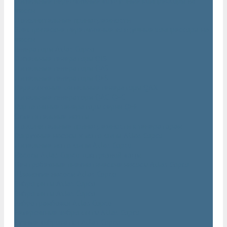
Дизельные передвижные воздушные компрессоры на
шасси
Дополнительные принадлежности
Электрические передвижные воздушные компрессоры на
шасси
Генераторы Atlas Copco
Дизельные генераторы QIS
Дизельные генераторы QAS
Дизельные генераторы QES
Передвижные дизельные генераторы QAX
Дизельные генераторы QAC, QEC
Портативные генераторы серии QEP
Осветительные мачты
Дополнительные принадлежности к генераторам
Погружные насосы и мотопомпы Atlas Copco
Дизельные мотопомпы Atlas Copco
Насосы Atlas Copco для грязной воды
Центробежные пневматические насосы Atlas Copco
Шламовые насосы Atlas Copco
Виброплиты Atlas Copco
Виброплиты Atlas Copco
Вибротрамбовки Atlas Copco
Реверсивные виброплиты Atlas Copco
Ручные виброкатки Atlas Copco