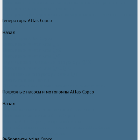
Дизельные передвижные воздушные компрессоры на шасси
Дополнительные принадлежности
Электрические передвижные воздушные компрессоры на шасси
Генераторы Atlas Copco
Назад
Генераторы Atlas Copco
Дизельные генераторы QIS
Дизельные генераторы QAS
Дизельные генераторы QES
Передвижные дизельные генераторы QAX
Дизельные генераторы QAC, QEC
Портативные генераторы серии QEP
Осветительные мачты
Дополнительные принадлежности к генераторам
Погружные насосы и мотопомпы Atlas Copco
Назад
Погружные насосы и мотопомпы Atlas Copco
Дизельные мотопомпы Atlas Copco
Насосы Atlas Copco для грязной воды
Центробежные пневматические насосы Atlas Copco
Шламовые насосы Atlas Copco
Виброплиты Atlas Copco