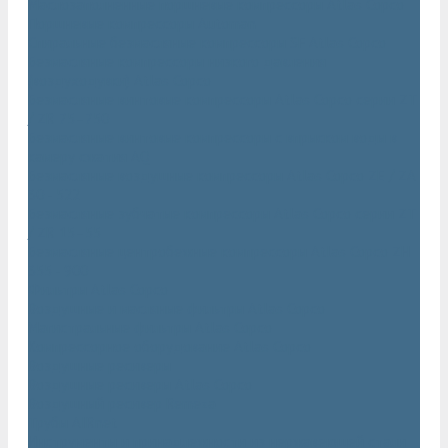
Маслозаполненные поршневые компрессоры Atlas Copco
Поршневые компрессоры Automan
Спиральные безмасляные компрессоры SF Atlas Copco
Безмасляные компрессоры низкого давления
(воздуходувки) Atlas Copco
Безмасляные винтовые компрессоры Atlas Copco серии ZT
/ ZR 75–750
Безмасляные винтовые компрессоры с впрыском воды в
камеру сжатия AQ
Безмасляные воздушные компрессоры Atlas Copco ZE / ZA
30 - 522
Безмасляные зубчатые компрессоры Atlas Copco серии ZT
/ ZR 15–55
Безмасляные центробежные компрессоры Atlas Copco ZH
355 - 900
Фильтры Atlas Copco
Воздушные и масляные фильтры Atlas Copco
Магистральные фильтры Atlas Copco
Компрессорное оборудование Atlas Copco
Воздушные ресиверы
Воздушные ресиверы Atlas Copco
Воздушный ресивер Remeza
Трубы AIRnet
Инструменты и принадлежности из нержавеющей стали