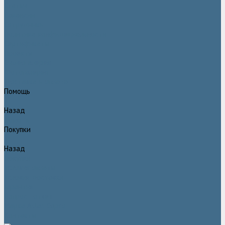
Статьи
Вакансии
Сотрудники
Политика конфидециальности
Сертификаты
Проекты
Видеогалерея
Фотогалерея
Доставка и оплата
Помощь
Назад
Помощь
Покупки
Назад
Покупки
Условия оплаты
Условия доставки
Гарантия
Вопрос - ответ
Марка Atlas Copco
Контакты