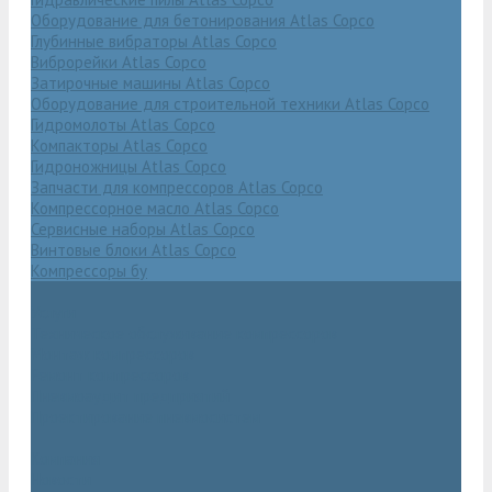
Оборудование для бетонирования Atlas Copco
Глубинные вибраторы Atlas Copco
Виброрейки Atlas Copco
Затирочные машины Atlas Copco
Оборудование для строительной техники Atlas Copco
Гидромолоты Atlas Copco
Компакторы Atlas Copco
Гидроножницы Atlas Copco
Запчасти для компрессоров Atlas Copco
Компрессорное масло Atlas Copco
Сервисные наборы Atlas Copco
Винтовые блоки Atlas Copco
Компрессоры бу
Услуги
Техническое обслуживание компрессоров
Монтаж компрессоров
Ремонт компрессоров
Пневмоаудит предприятий
Проектирование пневмосистем
Компания
Новости