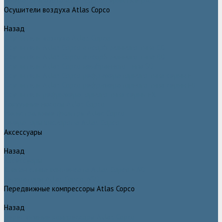
Генераторы азота Atlas Copco серии NGP plus
Осушители воздуха Atlas Copco
Назад
Осушители воздуха Atlas Copco
Осушители Atlas Copco адсорбционного типа CD
Осушители Atlas Copco адсорбционного типа BD
Осушители Atlas Copco мембранного типа SD
Осушители Atlas Copco рефрижераторного типа серии F
Осушители Atlas Copco рефрижераторного типа серии FD
Осушители рефрижераторного типа серии FX
Вакуумные насосы Atlas Copco
Магистральные фильтры Atlac Copco
Генераторы кислорода Atlas Copco
Аксессуары
Назад
Аксессуары
Клапан слива конденсата Atlas Copco EWD
Сепараторы Atlas Copco WSD
Передвижные компрессоры Atlas Copco
Назад
Передвижные компрессоры Atlas Copco