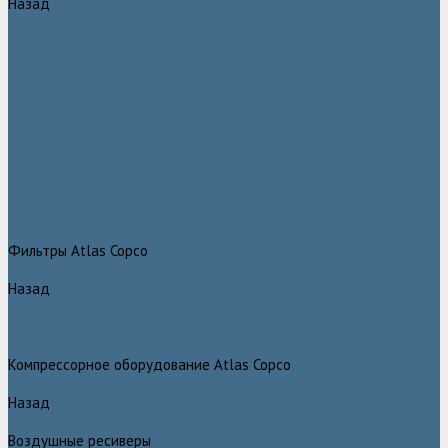
Назад
Безмасляные компрессоры низкого давления (воздуходувки)
Atlas Copco
Безмасляные винтовые компрессоры Atlas Copco серии ZT / ZR
75–750
Безмасляные винтовые компрессоры с впрыском воды в камеру
сжатия AQ
Безмасляные воздушные компрессоры Atlas Copco ZE / ZA 30 -
522
Безмасляные зубчатые компрессоры Atlas Copco серии ZT / ZR
15–55
Безмасляные центробежные компрессоры Atlas Copco ZH 355 -
900
Фильтры Atlas Copco
Назад
Фильтры Atlas Copco
Воздушные и масляные фильтры Atlas Copco
Магистральные фильтры Atlas Copco
Компрессорное оборудование Atlas Copco
Назад
Компрессорное оборудование Atlas Copco
Воздушные ресиверы