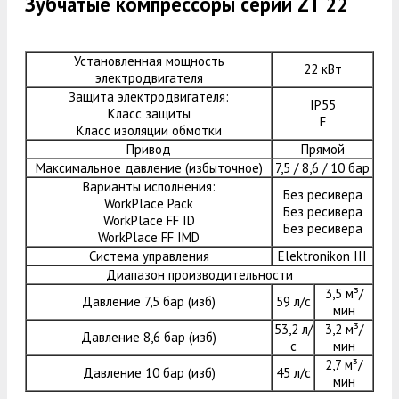
Зубчатые компрессоры серии ZT 22
Установленная мощность
22 кВт
электродвигателя
Защита электродвигателя:
IP55
Класс защиты
F
Класс изоляции обмотки
Привод
Прямой
Максимальное давление (избыточное)
7,5 / 8,6 / 10 бар
Варианты исполнения:
Без ресивера
WorkPlace Pack
Без ресивера
WorkPlace FF ID
Без ресивера
WorkPlace FF IMD
Система управления
Elektronikon III
Диапазон производительности
3,5 м³/
Давление 7,5 бар (изб)
59 л/с
мин
53,2 л/
3,2 м³/
Давление 8,6 бар (изб)
с
мин
2,7 м³/
Давление 10 бар (изб)
45 л/с
мин