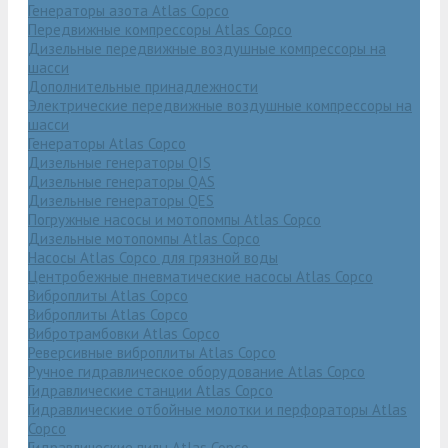
Генераторы азота Atlas Copco
Передвижные компрессоры Atlas Copco
Дизельные передвижные воздушные компрессоры на
шасси
Дополнительные принадлежности
Электрические передвижные воздушные компрессоры на
шасси
Генераторы Atlas Copco
Дизельные генераторы QIS
Дизельные генераторы QAS
Дизельные генераторы QES
Погружные насосы и мотопомпы Atlas Copco
Дизельные мотопомпы Atlas Copco
Насосы Atlas Copco для грязной воды
Центробежные пневматические насосы Atlas Copco
Виброплиты Atlas Copco
Виброплиты Atlas Copco
Вибротрамбовки Atlas Copco
Реверсивные виброплиты Atlas Copco
Ручное гидравлическое оборудование Atlas Copco
Гидравлические станции Atlas Copco
Гидравлические отбойные молотки и перфораторы Atlas
Copco
Гидравлические пилы Atlas Copco