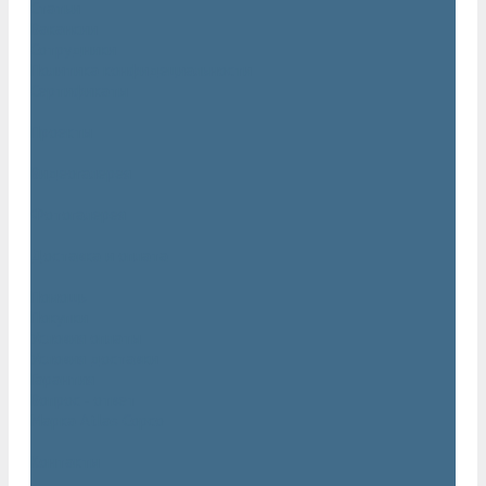
Статьи
Вакансии
Сотрудники
Политика конфидециальности
Сертификаты
Проекты
Видеогалерея
Фотогалерея
Доставка и оплата
Помощь
Покупки
Условия оплаты
Условия доставки
Гарантия
Вопрос - ответ
Марка Atlas Copco
Контакты