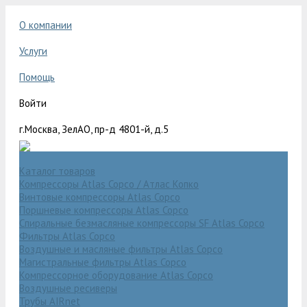
О компании
Услуги
Помощь
Войти
г.Москва, ЗелАО, пр-д 4801-й, д.5
Каталог товаров
Компрессоры Atlas Copco / Атлас Копко
Винтовые компрессоры Atlas Copco
Поршневые компрессоры Atlas Copco
Спиральные безмасляные компрессоры SF Atlas Copco
Фильтры Atlas Copco
Воздушные и масляные фильтры Atlas Copco
Магистральные фильтры Atlas Copco
Компрессорное оборудование Atlas Copco
Воздушные ресиверы
Трубы AIRnet