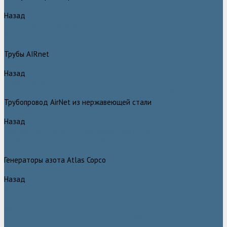
Назад
Воздушные ресиверы
Воздушные ресиверы Atlas Copco
Воздушный ресивер Remeza
Трубы AIRnet
Назад
Трубы AIRnet
Инструменты и принадлежности из нержавеющей стали AIRnet
Трубопровод AirNet из нержавеющей стали
Назад
Трубопровод AirNet из нержавеющей стали
Трубы AirNet из нержавеющей стали
Фитинги AirNet из нержавеющей стали
Генераторы азота Atlas Copco
Назад
Генераторы азота Atlas Copco
Генераторы азота Atlas Copco мембранного типа NGM и NGM
plus
Генераторы азота Atlas Copco серии NGP 10 - 115