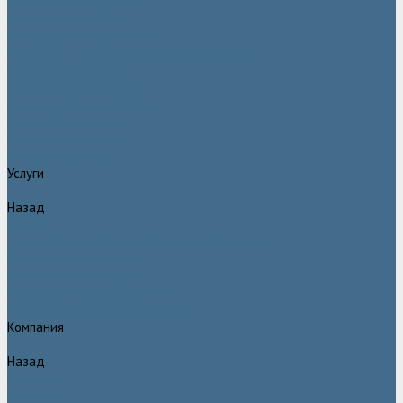
Двигатели Atlas Copco
Клапана Atlas Copco
Контроллер Atlas Copco
Мембраны для компрессоров Atlas Copco
Муфты Atlas Copco
Радиатор Atlas Copco
Ремкомплект Atlas Copco
Ремни Atlas Copco
Шланги Atlas Copco
Компрессоры бу
Услуги
Назад
Услуги
Техническое обслуживание компрессоров
Монтаж компрессоров
Ремонт компрессоров
Пневмоаудит предприятий
Проектирование пневмосистем
Компания
Назад
Компания
Новости