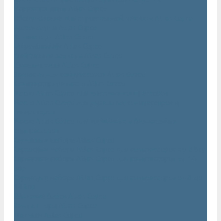
Нарезчики швов Atlas Copco
Оборудование для строительной техники Atlas Copco
Гидромолоты Atlas Copco
Компакторы Atlas Copco
Гидроножницы Atlas Copco
Грейферные захваты Atlas Copco
Измельчители Atlas Copco
Запчасти для компрессоров Atlas Copco
Компрессорное масло Atlas Copco
Масло Atlas Copco для винтовых компрессоров
Масло Atlas Copco для дизельных компрессоров и
генераторов
Масло Atlas Copco для поршневых и безмасляных
компрессоров
Сервисные наборы Atlas Copco
Сервисные наборы Atlas Copco для компрессоров до 8 Бар
Сервисные наборы Atlas Copco для компрессоров от 14
Бар
Сервисные наборы Atlas Copco для компрессоров от 8 до
14 Бар
Винтовые блоки Atlas Copco
Вентиляторы Atlas Copco
Датчики Atlas Copco