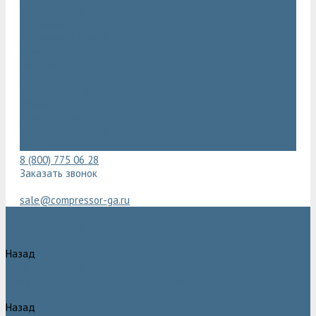
Видеогалерея
Фотогалерея
Доставка и оплата
Помощь
Покупки
Условия оплаты
Условия доставки
Гарантия
Вопрос - ответ
Марка Atlas Copco
Контакты
8 (800) 775 06 28
Заказать звонок
sale@compressor-ga.ru
Каталог товаров
Назад
Каталог товаров
Компрессоры Atlas Copco / Атлас Копко
Назад