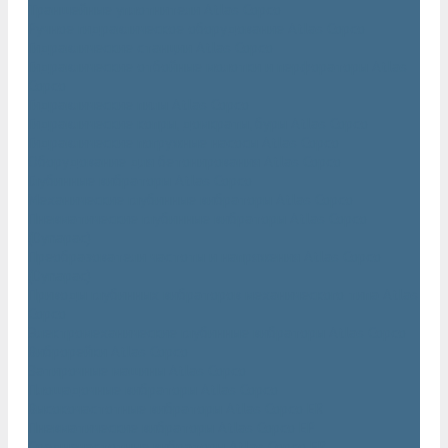
Траншейные уплотнители Atlas Copco
Ручное гидравлическое оборудование Atlas Copco
Гидравлические станции Atlas Copco
Гидравлические отбойные молотки и перфораторы Atlas
Copco
Гидравлические пилы Atlas Copco
Гидравлические копры, домкраты, буры Atlas Copco
Гидравлические погружные насосы Atlas Copco
Оборудование для бетонирования Atlas Copco
Глубинные вибраторы Atlas Copco
Механические глубинные вибраторы Atlas Copco
Пневматические глубинные вибраторы Atlas Copco
(Dynapac)
Преобразователи частоты и напряжения Atlas Copco
(Dynapac)
Приводы глубинных вибраторов механического типа Atlas
Copco
Электромеханические глубинные вибраторы Atlas Copco
Виброрейки Atlas Copco
Затирочные машины Atlas Copco
Площадочные вибраторы Atlas Copco
Высокочастотные вибраторы Atlas Copco ER
Пневматические вибраторы Atlas Copco EP
Среднечастотные вибраторы Atlas Copco ER