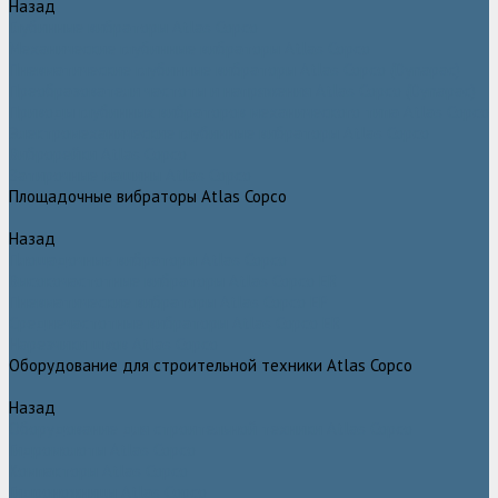
Назад
Глубинные вибраторы Atlas Copco
Механические глубинные вибраторы Atlas Copco
Пневматические глубинные вибраторы Atlas Copco (Dynapac)
Преобразователи частоты и напряжения Atlas Copco (Dynapac)
Приводы глубинных вибраторов механического типа Atlas Copco
Электромеханические глубинные вибраторы Atlas Copco
Виброрейки Atlas Copco
Затирочные машины Atlas Copco
Площадочные вибраторы Atlas Copco
Назад
Площадочные вибраторы Atlas Copco
Высокочастотные вибраторы Atlas Copco ER
Пневматические вибраторы Atlas Copco EP
Среднечастотные вибраторы Atlas Copco ER
Нарезчики швов Atlas Copco
Оборудование для строительной техники Atlas Copco
Назад
Оборудование для строительной техники Atlas Copco
Гидромолоты Atlas Copco
Компакторы Atlas Copco
Гидроножницы Atlas Copco