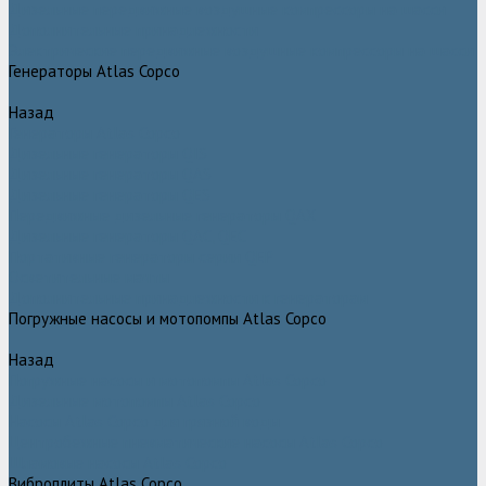
Дизельные передвижные воздушные компрессоры на шасси
Дополнительные принадлежности
Электрические передвижные воздушные компрессоры на шасси
Генераторы Atlas Copco
Назад
Генераторы Atlas Copco
Дизельные генераторы QIS
Дизельные генераторы QAS
Дизельные генераторы QES
Передвижные дизельные генераторы QAX
Дизельные генераторы QAC, QEC
Портативные генераторы серии QEP
Осветительные мачты
Дополнительные принадлежности к генераторам
Погружные насосы и мотопомпы Atlas Copco
Назад
Погружные насосы и мотопомпы Atlas Copco
Дизельные мотопомпы Atlas Copco
Насосы Atlas Copco для грязной воды
Центробежные пневматические насосы Atlas Copco
Шламовые насосы Atlas Copco
Виброплиты Atlas Copco