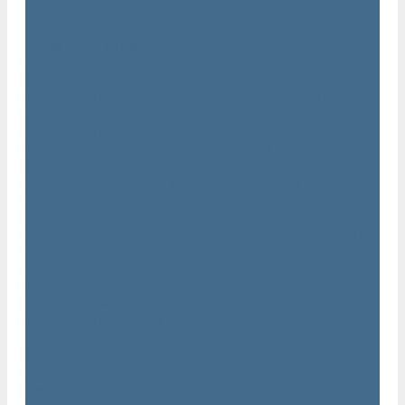
AIRnet
Трубопровод AirNet из нержавеющей стали
Трубы AirNet из нержавеющей стали
Фитинги AirNet из нержавеющей стали
Генераторы азота Atlas Copco
Генераторы азота Atlas Copco мембранного типа NGM и
NGM plus
Генераторы азота Atlas Copco серии NGP 10 - 115
Генераторы азота Atlas Copco серии NGP plus
Осушители воздуха Atlas Copco
Осушители Atlas Copco адсорбционного типа CD
Осушители Atlas Copco адсорбционного типа BD
Осушители Atlas Copco мембранного типа SD
Осушители Atlas Copco рефрижераторного типа серии F
Осушители Atlas Copco рефрижераторного типа серии FD
Осушители рефрижераторного типа серии FX
Вакуумные насосы Atlas Copco
Магистральные фильтры Atlac Copco
Генераторы кислорода Atlas Copco
Аксессуары
Клапан слива конденсата Atlas Copco EWD
Сепараторы Atlas Copco WSD
Передвижные компрессоры Atlas Copco