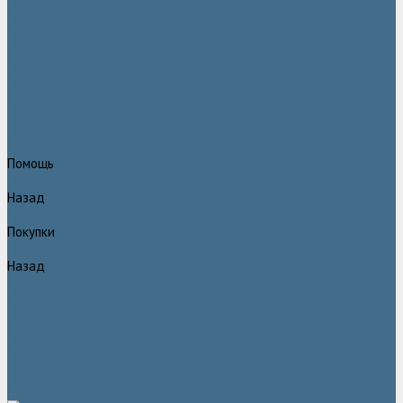
Статьи
Вакансии
Сотрудники
Политика конфидециальности
Сертификаты
Проекты
Видеогалерея
Фотогалерея
Доставка и оплата
Помощь
Назад
Помощь
Покупки
Назад
Покупки
Условия оплаты
Условия доставки
Гарантия
Вопрос - ответ
Марка Atlas Copco
Контакты