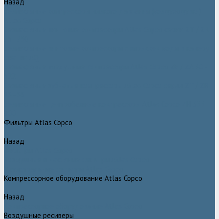
Назад
Безмасляные компрессоры низкого давления (воздуходувки)
Atlas Copco
Безмасляные винтовые компрессоры Atlas Copco серии ZT / ZR
75–750
Безмасляные винтовые компрессоры с впрыском воды в камеру
сжатия AQ
Безмасляные воздушные компрессоры Atlas Copco ZE / ZA 30 -
522
Безмасляные зубчатые компрессоры Atlas Copco серии ZT / ZR
15–55
Безмасляные центробежные компрессоры Atlas Copco ZH 355 -
900
Фильтры Atlas Copco
Назад
Фильтры Atlas Copco
Воздушные и масляные фильтры Atlas Copco
Магистральные фильтры Atlas Copco
Компрессорное оборудование Atlas Copco
Назад
Компрессорное оборудование Atlas Copco
Воздушные ресиверы