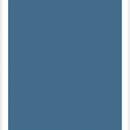
Маслозаполненные поршневые компрессоры Atlas Copco
Поршневые компрессоры Automan
Спиральные безмасляные компрессоры SF Atlas Copco
Безмасляные компрессоры низкого давления
(воздуходувки) Atlas Copco
Безмасляные винтовые компрессоры Atlas Copco серии ZT
/ ZR 75–750
Безмасляные винтовые компрессоры с впрыском воды в
камеру сжатия AQ
Безмасляные воздушные компрессоры Atlas Copco ZE / ZA
30 - 522
Безмасляные зубчатые компрессоры Atlas Copco серии ZT
/ ZR 15–55
Безмасляные центробежные компрессоры Atlas Copco ZH
355 - 900
Фильтры Atlas Copco
Воздушные и масляные фильтры Atlas Copco
Магистральные фильтры Atlas Copco
Компрессорное оборудование Atlas Copco
Воздушные ресиверы
Воздушные ресиверы Atlas Copco
Воздушный ресивер Remeza
Трубы AIRnet
Инструменты и принадлежности из нержавеющей стали