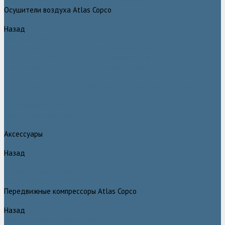
Генераторы азота Atlas Copco серии NGP plus
Осушители воздуха Atlas Copco
Назад
Осушители воздуха Atlas Copco
Осушители Atlas Copco адсорбционного типа CD
Осушители Atlas Copco адсорбционного типа BD
Осушители Atlas Copco мембранного типа SD
Осушители Atlas Copco рефрижераторного типа серии F
Осушители Atlas Copco рефрижераторного типа серии FD
Осушители рефрижераторного типа серии FX
Вакуумные насосы Atlas Copco
Магистральные фильтры Atlac Copco
Генераторы кислорода Atlas Copco
Аксессуары
Назад
Аксессуары
Клапан слива конденсата Atlas Copco EWD
Сепараторы Atlas Copco WSD
Передвижные компрессоры Atlas Copco
Назад
Передвижные компрессоры Atlas Copco