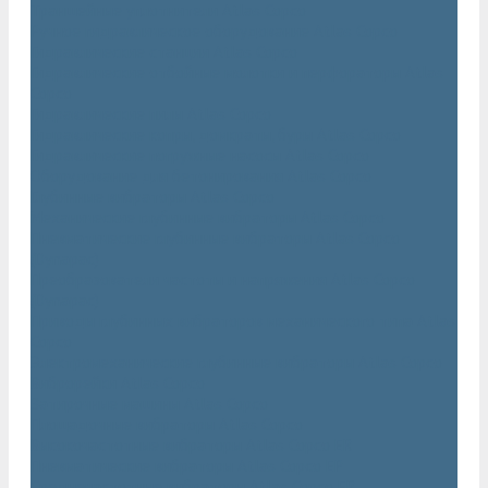
Траншейные уплотнители Atlas Copco
Ручное гидравлическое оборудование Atlas Copco
Гидравлические станции Atlas Copco
Гидравлические отбойные молотки и перфораторы Atlas
Copco
Гидравлические пилы Atlas Copco
Гидравлические копры, домкраты, буры Atlas Copco
Гидравлические погружные насосы Atlas Copco
Оборудование для бетонирования Atlas Copco
Глубинные вибраторы Atlas Copco
Механические глубинные вибраторы Atlas Copco
Пневматические глубинные вибраторы Atlas Copco
(Dynapac)
Преобразователи частоты и напряжения Atlas Copco
(Dynapac)
Приводы глубинных вибраторов механического типа Atlas
Copco
Электромеханические глубинные вибраторы Atlas Copco
Виброрейки Atlas Copco
Затирочные машины Atlas Copco
Площадочные вибраторы Atlas Copco
Высокочастотные вибраторы Atlas Copco ER
Пневматические вибраторы Atlas Copco EP
Среднечастотные вибраторы Atlas Copco ER