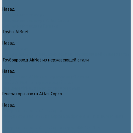
Назад
Воздушные ресиверы
Воздушные ресиверы Atlas Copco
Воздушный ресивер Remeza
Трубы AIRnet
Назад
Трубы AIRnet
Инструменты и принадлежности из нержавеющей стали AIRnet
Трубопровод AirNet из нержавеющей стали
Назад
Трубопровод AirNet из нержавеющей стали
Трубы AirNet из нержавеющей стали
Фитинги AirNet из нержавеющей стали
Генераторы азота Atlas Copco
Назад
Генераторы азота Atlas Copco
Генераторы азота Atlas Copco мембранного типа NGM и NGM
plus
Генераторы азота Atlas Copco серии NGP 10 - 115