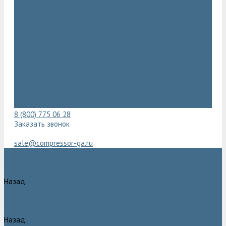
Видеогалерея
Фотогалерея
Доставка и оплата
Помощь
Покупки
Условия оплаты
Условия доставки
Гарантия
Вопрос - ответ
Марка Atlas Copco
Контакты
8 (800) 775 06 28
Заказать звонок
sale@compressor-ga.ru
Каталог товаров
Назад
Каталог товаров
Компрессоры Atlas Copco / Атлас Копко
Назад