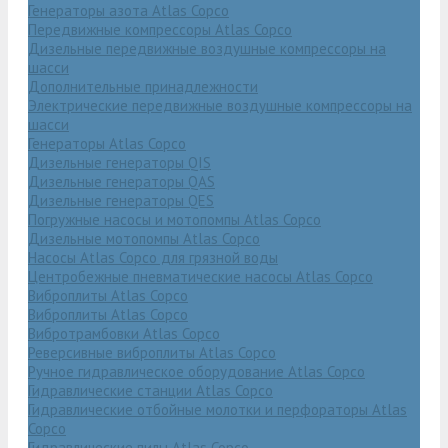
Генераторы азота Atlas Copco
Передвижные компрессоры Atlas Copco
Дизельные передвижные воздушные компрессоры на
шасси
Дополнительные принадлежности
Электрические передвижные воздушные компрессоры на
шасси
Генераторы Atlas Copco
Дизельные генераторы QIS
Дизельные генераторы QAS
Дизельные генераторы QES
Погружные насосы и мотопомпы Atlas Copco
Дизельные мотопомпы Atlas Copco
Насосы Atlas Copco для грязной воды
Центробежные пневматические насосы Atlas Copco
Виброплиты Atlas Copco
Виброплиты Atlas Copco
Вибротрамбовки Atlas Copco
Реверсивные виброплиты Atlas Copco
Ручное гидравлическое оборудование Atlas Copco
Гидравлические станции Atlas Copco
Гидравлические отбойные молотки и перфораторы Atlas
Copco
Гидравлические пилы Atlas Copco