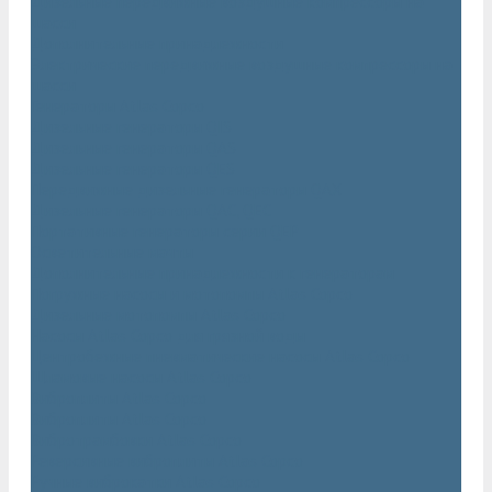
Дизельные передвижные воздушные компрессоры на
шасси
Дополнительные принадлежности
Электрические передвижные воздушные компрессоры на
шасси
Генераторы Atlas Copco
Дизельные генераторы QIS
Дизельные генераторы QAS
Дизельные генераторы QES
Передвижные дизельные генераторы QAX
Дизельные генераторы QAC, QEC
Портативные генераторы серии QEP
Осветительные мачты
Дополнительные принадлежности к генераторам
Погружные насосы и мотопомпы Atlas Copco
Дизельные мотопомпы Atlas Copco
Насосы Atlas Copco для грязной воды
Центробежные пневматические насосы Atlas Copco
Шламовые насосы Atlas Copco
Виброплиты Atlas Copco
Виброплиты Atlas Copco
Вибротрамбовки Atlas Copco
Реверсивные виброплиты Atlas Copco
Ручные виброкатки Atlas Copco