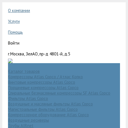
О компании
Услуги
Помощь
Войти
г.Москва, ЗелАО, пр-д 4801-й, д.5
Каталог товаров
Компрессоры Atlas Copco / Атлас Копко
Винтовые компрессоры Atlas Copco
Поршневые компрессоры Atlas Copco
Спиральные безмасляные компрессоры SF Atlas Copco
Фильтры Atlas Copco
Воздушные и масляные фильтры Atlas Copco
Магистральные фильтры Atlas Copco
Компрессорное оборудование Atlas Copco
Воздушные ресиверы
Трубы AIRnet