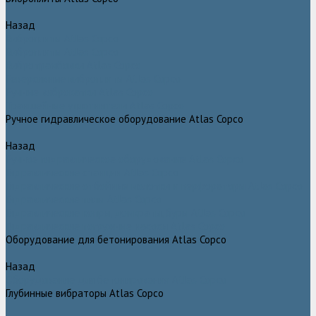
Назад
Виброплиты Atlas Copco
Виброплиты Atlas Copco
Вибротрамбовки Atlas Copco
Реверсивные виброплиты Atlas Copco
Ручные виброкатки Atlas Copco
Траншейные уплотнители Atlas Copco
Ручное гидравлическое оборудование Atlas Copco
Назад
Ручное гидравлическое оборудование Atlas Copco
Гидравлические станции Atlas Copco
Гидравлические отбойные молотки и перфораторы Atlas Copco
Гидравлические пилы Atlas Copco
Гидравлические копры, домкраты, буры Atlas Copco
Гидравлические погружные насосы Atlas Copco
Оборудование для бетонирования Atlas Copco
Назад
Оборудование для бетонирования Atlas Copco
Глубинные вибраторы Atlas Copco