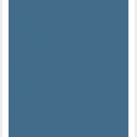
Нарезчики швов Atlas Copco
Оборудование для строительной техники Atlas Copco
Гидромолоты Atlas Copco
Компакторы Atlas Copco
Гидроножницы Atlas Copco
Грейферные захваты Atlas Copco
Измельчители Atlas Copco
Запчасти для компрессоров Atlas Copco
Компрессорное масло Atlas Copco
Масло Atlas Copco для винтовых компрессоров
Масло Atlas Copco для дизельных компрессоров и
генераторов
Масло Atlas Copco для поршневых и безмасляных
компрессоров
Сервисные наборы Atlas Copco
Сервисные наборы Atlas Copco для компрессоров до 8 Бар
Сервисные наборы Atlas Copco для компрессоров от 14
Бар
Сервисные наборы Atlas Copco для компрессоров от 8 до
14 Бар
Винтовые блоки Atlas Copco
Вентиляторы Atlas Copco
Датчики Atlas Copco