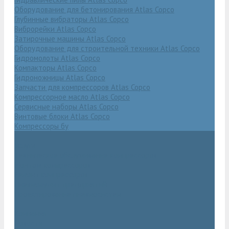
Оборудование для бетонирования Atlas Copco
Глубинные вибраторы Atlas Copco
Виброрейки Atlas Copco
Затирочные машины Atlas Copco
Оборудование для строительной техники Atlas Copco
Гидромолоты Atlas Copco
Компакторы Atlas Copco
Гидроножницы Atlas Copco
Запчасти для компрессоров Atlas Copco
Компрессорное масло Atlas Copco
Сервисные наборы Atlas Copco
Винтовые блоки Atlas Copco
Компрессоры бу
Услуги
Техническое обслуживание компрессоров
Монтаж компрессоров
Ремонт компрессоров
Пневмоаудит предприятий
Проектирование пневмосистем
Компания
Новости