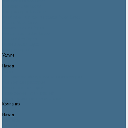
Двигатели Atlas Copco
Клапана Atlas Copco
Контроллер Atlas Copco
Мембраны для компрессоров Atlas Copco
Муфты Atlas Copco
Радиатор Atlas Copco
Ремкомплект Atlas Copco
Ремни Atlas Copco
Шланги Atlas Copco
Компрессоры бу
Услуги
Назад
Услуги
Техническое обслуживание компрессоров
Монтаж компрессоров
Ремонт компрессоров
Пневмоаудит предприятий
Проектирование пневмосистем
Компания
Назад
Компания
Новости