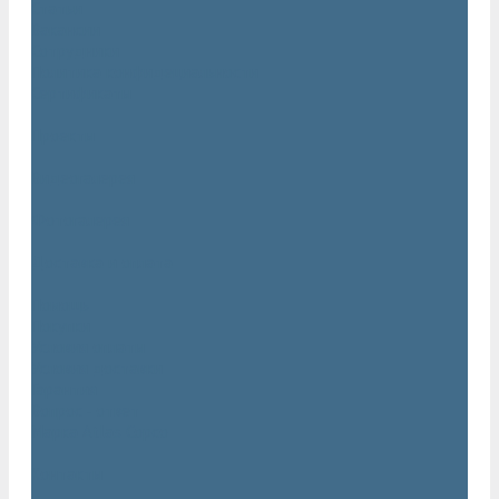
Статьи
Вакансии
Сотрудники
Политика конфидециальности
Сертификаты
Проекты
Видеогалерея
Фотогалерея
Доставка и оплата
Помощь
Покупки
Условия оплаты
Условия доставки
Гарантия
Вопрос - ответ
Марка Atlas Copco
Контакты