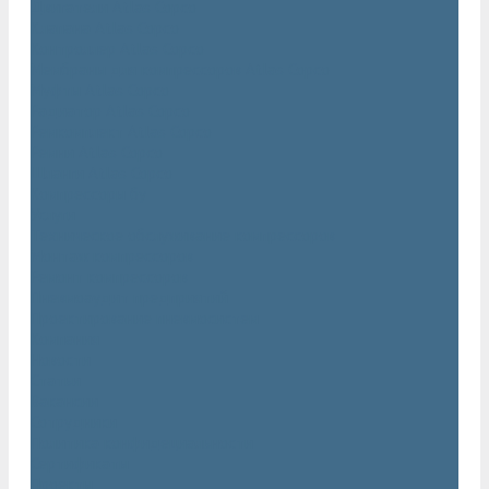
Двигатели Atlas Copco
Клапана Atlas Copco
Контроллер Atlas Copco
Мембраны для компрессоров Atlas Copco
Муфты Atlas Copco
Радиатор Atlas Copco
Ремкомплект Atlas Copco
Ремни Atlas Copco
Шланги Atlas Copco
Компрессоры бу
Услуги
Техническое обслуживание компрессоров
Монтаж компрессоров
Ремонт компрессоров
Пневмоаудит предприятий
Проектирование пневмосистем
Компания
Новости
Статьи
Вакансии
Сотрудники
Политика конфидециальности
Сертификаты
Проекты