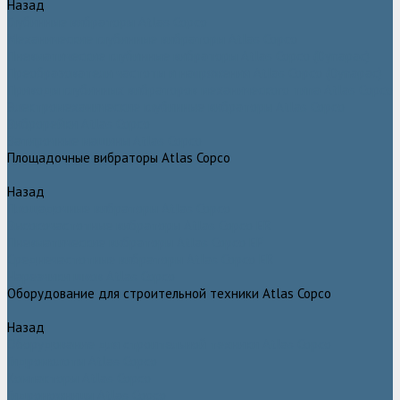
Назад
Глубинные вибраторы Atlas Copco
Механические глубинные вибраторы Atlas Copco
Пневматические глубинные вибраторы Atlas Copco (Dynapac)
Преобразователи частоты и напряжения Atlas Copco (Dynapac)
Приводы глубинных вибраторов механического типа Atlas Copco
Электромеханические глубинные вибраторы Atlas Copco
Виброрейки Atlas Copco
Затирочные машины Atlas Copco
Площадочные вибраторы Atlas Copco
Назад
Площадочные вибраторы Atlas Copco
Высокочастотные вибраторы Atlas Copco ER
Пневматические вибраторы Atlas Copco EP
Среднечастотные вибраторы Atlas Copco ER
Нарезчики швов Atlas Copco
Оборудование для строительной техники Atlas Copco
Назад
Оборудование для строительной техники Atlas Copco
Гидромолоты Atlas Copco
Компакторы Atlas Copco
Гидроножницы Atlas Copco