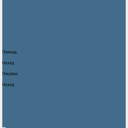
Статьи
Вакансии
Сотрудники
Политика конфидециальности
Сертификаты
Проекты
Видеогалерея
Фотогалерея
Доставка и оплата
Помощь
Назад
Помощь
Покупки
Назад
Покупки
Условия оплаты
Условия доставки
Гарантия
Вопрос - ответ
Марка Atlas Copco
Контакты