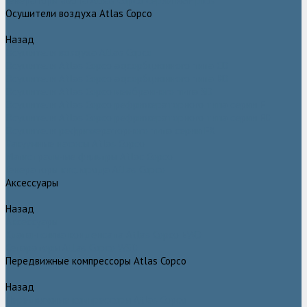
Генераторы азота Atlas Copco серии NGP plus
Осушители воздуха Atlas Copco
Назад
Осушители воздуха Atlas Copco
Осушители Atlas Copco адсорбционного типа CD
Осушители Atlas Copco адсорбционного типа BD
Осушители Atlas Copco мембранного типа SD
Осушители Atlas Copco рефрижераторного типа серии F
Осушители Atlas Copco рефрижераторного типа серии FD
Осушители рефрижераторного типа серии FX
Вакуумные насосы Atlas Copco
Магистральные фильтры Atlac Copco
Генераторы кислорода Atlas Copco
Аксессуары
Назад
Аксессуары
Клапан слива конденсата Atlas Copco EWD
Сепараторы Atlas Copco WSD
Передвижные компрессоры Atlas Copco
Назад
Передвижные компрессоры Atlas Copco