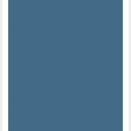
Двигатели Atlas Copco
Клапана Atlas Copco
Контроллер Atlas Copco
Мембраны для компрессоров Atlas Copco
Муфты Atlas Copco
Радиатор Atlas Copco
Ремкомплект Atlas Copco
Ремни Atlas Copco
Шланги Atlas Copco
Компрессоры бу
Услуги
Техническое обслуживание компрессоров
Монтаж компрессоров
Ремонт компрессоров
Пневмоаудит предприятий
Проектирование пневмосистем
Компания
Новости
Статьи
Вакансии
Сотрудники
Политика конфидециальности
Сертификаты
Проекты