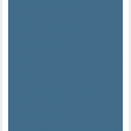
Маслозаполненные поршневые компрессоры Atlas Copco
Поршневые компрессоры Automan
Спиральные безмасляные компрессоры SF Atlas Copco
Безмасляные компрессоры низкого давления
(воздуходувки) Atlas Copco
Безмасляные винтовые компрессоры Atlas Copco серии ZT
/ ZR 75–750
Безмасляные винтовые компрессоры с впрыском воды в
камеру сжатия AQ
Безмасляные воздушные компрессоры Atlas Copco ZE / ZA
30 - 522
Безмасляные зубчатые компрессоры Atlas Copco серии ZT
/ ZR 15–55
Безмасляные центробежные компрессоры Atlas Copco ZH
355 - 900
Фильтры Atlas Copco
Воздушные и масляные фильтры Atlas Copco
Магистральные фильтры Atlas Copco
Компрессорное оборудование Atlas Copco
Воздушные ресиверы
Воздушные ресиверы Atlas Copco
Воздушный ресивер Remeza
Трубы AIRnet
Инструменты и принадлежности из нержавеющей стали