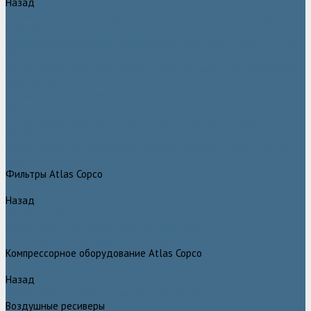
Назад
Безмасляные компрессоры низкого давления (воздуходувки)
Atlas Copco
Безмасляные винтовые компрессоры Atlas Copco серии ZT / ZR
75–750
Безмасляные винтовые компрессоры с впрыском воды в камеру
сжатия AQ
Безмасляные воздушные компрессоры Atlas Copco ZE / ZA 30 -
522
Безмасляные зубчатые компрессоры Atlas Copco серии ZT / ZR
15–55
Безмасляные центробежные компрессоры Atlas Copco ZH 355 -
900
Фильтры Atlas Copco
Назад
Фильтры Atlas Copco
Воздушные и масляные фильтры Atlas Copco
Магистральные фильтры Atlas Copco
Компрессорное оборудование Atlas Copco
Назад
Компрессорное оборудование Atlas Copco
Воздушные ресиверы