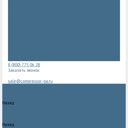
Видеогалерея
Фотогалерея
Доставка и оплата
Помощь
Покупки
Условия оплаты
Условия доставки
Гарантия
Вопрос - ответ
Марка Atlas Copco
Контакты
8 (800) 775 06 28
Заказать звонок
sale@compressor-ga.ru
Каталог товаров
Назад
Каталог товаров
Компрессоры Atlas Copco / Атлас Копко
Назад