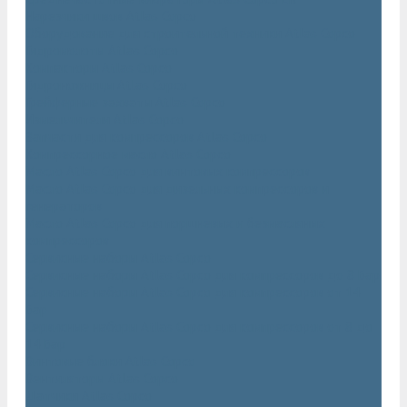
Нарезчики швов Atlas Copco
Оборудование для строительной техники Atlas Copco
Гидромолоты Atlas Copco
Компакторы Atlas Copco
Гидроножницы Atlas Copco
Грейферные захваты Atlas Copco
Измельчители Atlas Copco
Запчасти для компрессоров Atlas Copco
Компрессорное масло Atlas Copco
Масло Atlas Copco для винтовых компрессоров
Масло Atlas Copco для дизельных компрессоров и
генераторов
Масло Atlas Copco для поршневых и безмасляных
компрессоров
Сервисные наборы Atlas Copco
Сервисные наборы Atlas Copco для компрессоров до 8 Бар
Сервисные наборы Atlas Copco для компрессоров от 14
Бар
Сервисные наборы Atlas Copco для компрессоров от 8 до
14 Бар
Винтовые блоки Atlas Copco
Вентиляторы Atlas Copco
Датчики Atlas Copco