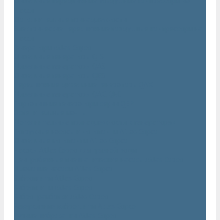
Дизельные передвижные воздушные компрессоры на
шасси
Дополнительные принадлежности
Электрические передвижные воздушные компрессоры на
шасси
Генераторы Atlas Copco
Дизельные генераторы QIS
Дизельные генераторы QAS
Дизельные генераторы QES
Передвижные дизельные генераторы QAX
Дизельные генераторы QAC, QEC
Портативные генераторы серии QEP
Осветительные мачты
Дополнительные принадлежности к генераторам
Погружные насосы и мотопомпы Atlas Copco
Дизельные мотопомпы Atlas Copco
Насосы Atlas Copco для грязной воды
Центробежные пневматические насосы Atlas Copco
Шламовые насосы Atlas Copco
Виброплиты Atlas Copco
Виброплиты Atlas Copco
Вибротрамбовки Atlas Copco
Реверсивные виброплиты Atlas Copco
Ручные виброкатки Atlas Copco