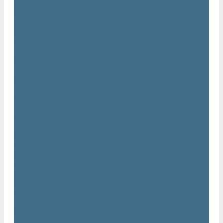
Статьи
Вакансии
Сотрудники
Политика конфидециальности
Сертификаты
Проекты
Видеогалерея
Фотогалерея
Доставка и оплата
Помощь
Покупки
Условия оплаты
Условия доставки
Гарантия
Вопрос - ответ
Марка Atlas Copco
Контакты