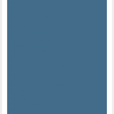
Траншейные уплотнители Atlas Copco
Ручное гидравлическое оборудование Atlas Copco
Гидравлические станции Atlas Copco
Гидравлические отбойные молотки и перфораторы Atlas
Copco
Гидравлические пилы Atlas Copco
Гидравлические копры, домкраты, буры Atlas Copco
Гидравлические погружные насосы Atlas Copco
Оборудование для бетонирования Atlas Copco
Глубинные вибраторы Atlas Copco
Механические глубинные вибраторы Atlas Copco
Пневматические глубинные вибраторы Atlas Copco
(Dynapac)
Преобразователи частоты и напряжения Atlas Copco
(Dynapac)
Приводы глубинных вибраторов механического типа Atlas
Copco
Электромеханические глубинные вибраторы Atlas Copco
Виброрейки Atlas Copco
Затирочные машины Atlas Copco
Площадочные вибраторы Atlas Copco
Высокочастотные вибраторы Atlas Copco ER
Пневматические вибраторы Atlas Copco EP
Среднечастотные вибраторы Atlas Copco ER