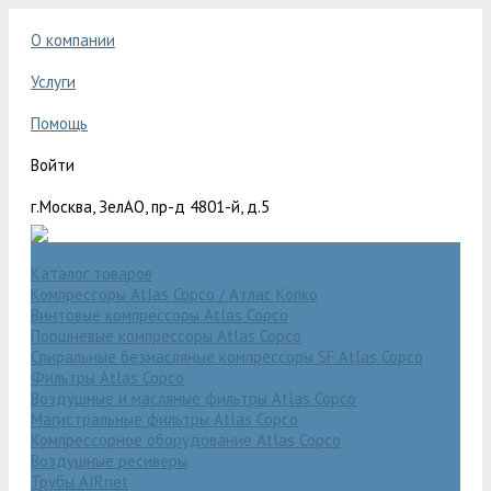
О компании
Услуги
Помощь
Войти
г.Москва, ЗелАО, пр-д 4801-й, д.5
Каталог товаров
Компрессоры Atlas Copco / Атлас Копко
Винтовые компрессоры Atlas Copco
Поршневые компрессоры Atlas Copco
Спиральные безмасляные компрессоры SF Atlas Copco
Фильтры Atlas Copco
Воздушные и масляные фильтры Atlas Copco
Магистральные фильтры Atlas Copco
Компрессорное оборудование Atlas Copco
Воздушные ресиверы
Трубы AIRnet