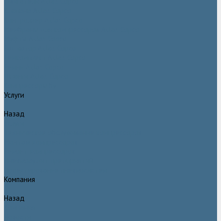
Двигатели Atlas Copco
Клапана Atlas Copco
Контроллер Atlas Copco
Мембраны для компрессоров Atlas Copco
Муфты Atlas Copco
Радиатор Atlas Copco
Ремкомплект Atlas Copco
Ремни Atlas Copco
Шланги Atlas Copco
Компрессоры бу
Услуги
Назад
Услуги
Техническое обслуживание компрессоров
Монтаж компрессоров
Ремонт компрессоров
Пневмоаудит предприятий
Проектирование пневмосистем
Компания
Назад
Компания
Новости