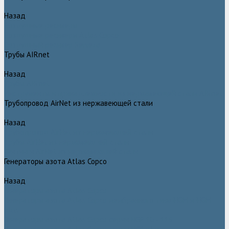
Назад
Воздушные ресиверы
Воздушные ресиверы Atlas Copco
Воздушный ресивер Remeza
Трубы AIRnet
Назад
Трубы AIRnet
Инструменты и принадлежности из нержавеющей стали AIRnet
Трубопровод AirNet из нержавеющей стали
Назад
Трубопровод AirNet из нержавеющей стали
Трубы AirNet из нержавеющей стали
Фитинги AirNet из нержавеющей стали
Генераторы азота Atlas Copco
Назад
Генераторы азота Atlas Copco
Генераторы азота Atlas Copco мембранного типа NGM и NGM
plus
Генераторы азота Atlas Copco серии NGP 10 - 115