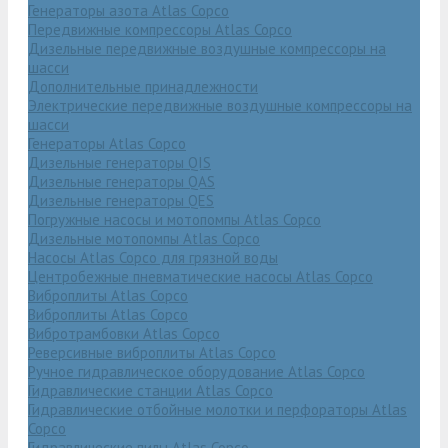
Генераторы азота Atlas Copco
Передвижные компрессоры Atlas Copco
Дизельные передвижные воздушные компрессоры на
шасси
Дополнительные принадлежности
Электрические передвижные воздушные компрессоры на
шасси
Генераторы Atlas Copco
Дизельные генераторы QIS
Дизельные генераторы QAS
Дизельные генераторы QES
Погружные насосы и мотопомпы Atlas Copco
Дизельные мотопомпы Atlas Copco
Насосы Atlas Copco для грязной воды
Центробежные пневматические насосы Atlas Copco
Виброплиты Atlas Copco
Виброплиты Atlas Copco
Вибротрамбовки Atlas Copco
Реверсивные виброплиты Atlas Copco
Ручное гидравлическое оборудование Atlas Copco
Гидравлические станции Atlas Copco
Гидравлические отбойные молотки и перфораторы Atlas
Copco
Гидравлические пилы Atlas Copco