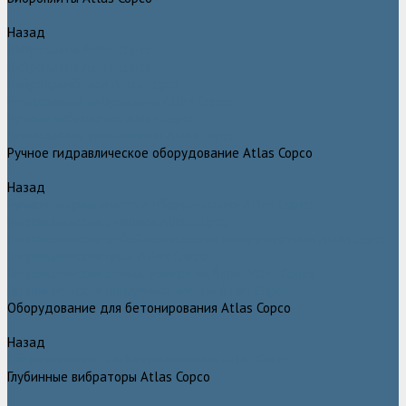
Назад
Виброплиты Atlas Copco
Виброплиты Atlas Copco
Вибротрамбовки Atlas Copco
Реверсивные виброплиты Atlas Copco
Ручные виброкатки Atlas Copco
Траншейные уплотнители Atlas Copco
Ручное гидравлическое оборудование Atlas Copco
Назад
Ручное гидравлическое оборудование Atlas Copco
Гидравлические станции Atlas Copco
Гидравлические отбойные молотки и перфораторы Atlas Copco
Гидравлические пилы Atlas Copco
Гидравлические копры, домкраты, буры Atlas Copco
Гидравлические погружные насосы Atlas Copco
Оборудование для бетонирования Atlas Copco
Назад
Оборудование для бетонирования Atlas Copco
Глубинные вибраторы Atlas Copco