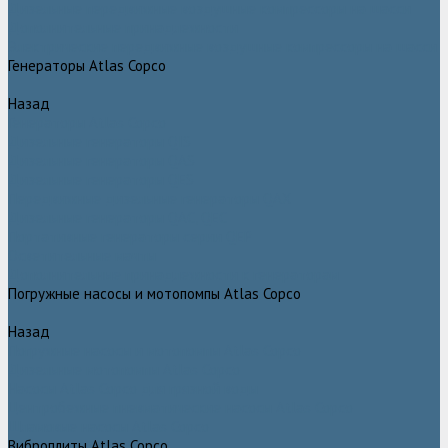
Дизельные передвижные воздушные компрессоры на шасси
Дополнительные принадлежности
Электрические передвижные воздушные компрессоры на шасси
Генераторы Atlas Copco
Назад
Генераторы Atlas Copco
Дизельные генераторы QIS
Дизельные генераторы QAS
Дизельные генераторы QES
Передвижные дизельные генераторы QAX
Дизельные генераторы QAC, QEC
Портативные генераторы серии QEP
Осветительные мачты
Дополнительные принадлежности к генераторам
Погружные насосы и мотопомпы Atlas Copco
Назад
Погружные насосы и мотопомпы Atlas Copco
Дизельные мотопомпы Atlas Copco
Насосы Atlas Copco для грязной воды
Центробежные пневматические насосы Atlas Copco
Шламовые насосы Atlas Copco
Виброплиты Atlas Copco