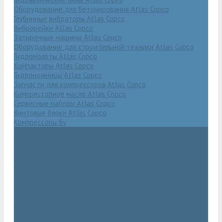
Оборудование для бетонирования Atlas Copco
Глубинные вибраторы Atlas Copco
Виброрейки Atlas Copco
Затирочные машины Atlas Copco
Оборудование для строительной техники Atlas Copco
Гидромолоты Atlas Copco
Компакторы Atlas Copco
Гидроножницы Atlas Copco
Запчасти для компрессоров Atlas Copco
Компрессорное масло Atlas Copco
Сервисные наборы Atlas Copco
Винтовые блоки Atlas Copco
Компрессоры бу
Услуги
Техническое обслуживание компрессоров
Монтаж компрессоров
Ремонт компрессоров
Пневмоаудит предприятий
Проектирование пневмосистем
Компания
Новости