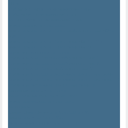
AIRnet
Трубопровод AirNet из нержавеющей стали
Трубы AirNet из нержавеющей стали
Фитинги AirNet из нержавеющей стали
Генераторы азота Atlas Copco
Генераторы азота Atlas Copco мембранного типа NGM и
NGM plus
Генераторы азота Atlas Copco серии NGP 10 - 115
Генераторы азота Atlas Copco серии NGP plus
Осушители воздуха Atlas Copco
Осушители Atlas Copco адсорбционного типа CD
Осушители Atlas Copco адсорбционного типа BD
Осушители Atlas Copco мембранного типа SD
Осушители Atlas Copco рефрижераторного типа серии F
Осушители Atlas Copco рефрижераторного типа серии FD
Осушители рефрижераторного типа серии FX
Вакуумные насосы Atlas Copco
Магистральные фильтры Atlac Copco
Генераторы кислорода Atlas Copco
Аксессуары
Клапан слива конденсата Atlas Copco EWD
Сепараторы Atlas Copco WSD
Передвижные компрессоры Atlas Copco