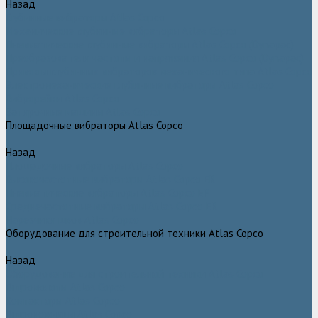
Назад
Глубинные вибраторы Atlas Copco
Механические глубинные вибраторы Atlas Copco
Пневматические глубинные вибраторы Atlas Copco (Dynapac)
Преобразователи частоты и напряжения Atlas Copco (Dynapac)
Приводы глубинных вибраторов механического типа Atlas Copco
Электромеханические глубинные вибраторы Atlas Copco
Виброрейки Atlas Copco
Затирочные машины Atlas Copco
Площадочные вибраторы Atlas Copco
Назад
Площадочные вибраторы Atlas Copco
Высокочастотные вибраторы Atlas Copco ER
Пневматические вибраторы Atlas Copco EP
Среднечастотные вибраторы Atlas Copco ER
Нарезчики швов Atlas Copco
Оборудование для строительной техники Atlas Copco
Назад
Оборудование для строительной техники Atlas Copco
Гидромолоты Atlas Copco
Компакторы Atlas Copco
Гидроножницы Atlas Copco