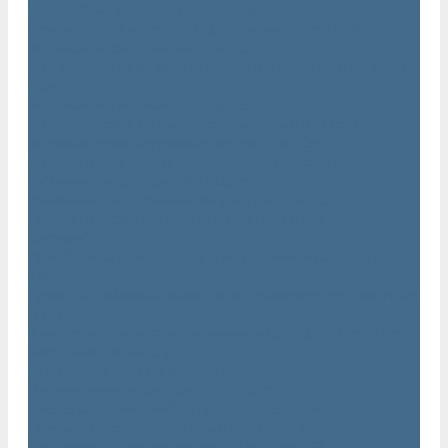
Траншейные уплотнители Atlas Copco
Ручное гидравлическое оборудование Atlas Copco
Гидравлические станции Atlas Copco
Гидравлические отбойные молотки и перфораторы Atlas
Copco
Гидравлические пилы Atlas Copco
Гидравлические копры, домкраты, буры Atlas Copco
Гидравлические погружные насосы Atlas Copco
Оборудование для бетонирования Atlas Copco
Глубинные вибраторы Atlas Copco
Механические глубинные вибраторы Atlas Copco
Пневматические глубинные вибраторы Atlas Copco
(Dynapac)
Преобразователи частоты и напряжения Atlas Copco
(Dynapac)
Приводы глубинных вибраторов механического типа Atlas
Copco
Электромеханические глубинные вибраторы Atlas Copco
Виброрейки Atlas Copco
Затирочные машины Atlas Copco
Площадочные вибраторы Atlas Copco
Высокочастотные вибраторы Atlas Copco ER
Пневматические вибраторы Atlas Copco EP
Среднечастотные вибраторы Atlas Copco ER