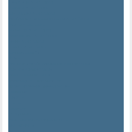
Двигатели Atlas Copco
Клапана Atlas Copco
Контроллер Atlas Copco
Мембраны для компрессоров Atlas Copco
Муфты Atlas Copco
Радиатор Atlas Copco
Ремкомплект Atlas Copco
Ремни Atlas Copco
Шланги Atlas Copco
Компрессоры бу
Услуги
Техническое обслуживание компрессоров
Монтаж компрессоров
Ремонт компрессоров
Пневмоаудит предприятий
Проектирование пневмосистем
Компания
Новости
Статьи
Вакансии
Сотрудники
Политика конфидециальности
Сертификаты
Проекты