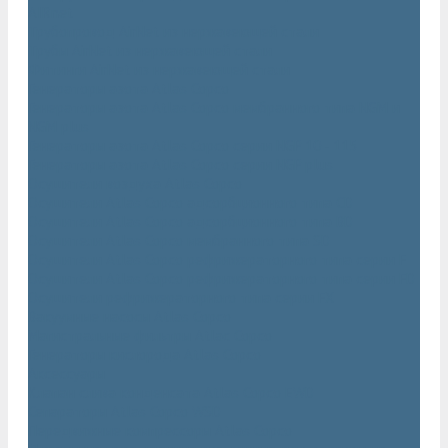
AIRnet
Трубопровод AirNet из нержавеющей стали
Трубы AirNet из нержавеющей стали
Фитинги AirNet из нержавеющей стали
Генераторы азота Atlas Copco
Генераторы азота Atlas Copco мембранного типа NGM и
NGM plus
Генераторы азота Atlas Copco серии NGP 10 - 115
Генераторы азота Atlas Copco серии NGP plus
Осушители воздуха Atlas Copco
Осушители Atlas Copco адсорбционного типа CD
Осушители Atlas Copco адсорбционного типа BD
Осушители Atlas Copco мембранного типа SD
Осушители Atlas Copco рефрижераторного типа серии F
Осушители Atlas Copco рефрижераторного типа серии FD
Осушители рефрижераторного типа серии FX
Вакуумные насосы Atlas Copco
Магистральные фильтры Atlac Copco
Генераторы кислорода Atlas Copco
Аксессуары
Клапан слива конденсата Atlas Copco EWD
Сепараторы Atlas Copco WSD
Передвижные компрессоры Atlas Copco