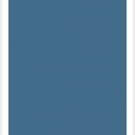
Нарезчики швов Atlas Copco
Оборудование для строительной техники Atlas Copco
Гидромолоты Atlas Copco
Компакторы Atlas Copco
Гидроножницы Atlas Copco
Грейферные захваты Atlas Copco
Измельчители Atlas Copco
Запчасти для компрессоров Atlas Copco
Компрессорное масло Atlas Copco
Масло Atlas Copco для винтовых компрессоров
Масло Atlas Copco для дизельных компрессоров и
генераторов
Масло Atlas Copco для поршневых и безмасляных
компрессоров
Сервисные наборы Atlas Copco
Сервисные наборы Atlas Copco для компрессоров до 8 Бар
Сервисные наборы Atlas Copco для компрессоров от 14
Бар
Сервисные наборы Atlas Copco для компрессоров от 8 до
14 Бар
Винтовые блоки Atlas Copco
Вентиляторы Atlas Copco
Датчики Atlas Copco