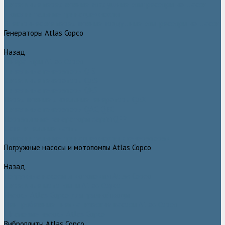
Дизельные передвижные воздушные компрессоры на шасси
Дополнительные принадлежности
Электрические передвижные воздушные компрессоры на шасси
Генераторы Atlas Copco
Назад
Генераторы Atlas Copco
Дизельные генераторы QIS
Дизельные генераторы QAS
Дизельные генераторы QES
Передвижные дизельные генераторы QAX
Дизельные генераторы QAC, QEC
Портативные генераторы серии QEP
Осветительные мачты
Дополнительные принадлежности к генераторам
Погружные насосы и мотопомпы Atlas Copco
Назад
Погружные насосы и мотопомпы Atlas Copco
Дизельные мотопомпы Atlas Copco
Насосы Atlas Copco для грязной воды
Центробежные пневматические насосы Atlas Copco
Шламовые насосы Atlas Copco
Виброплиты Atlas Copco