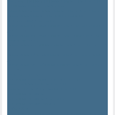
Маслозаполненные поршневые компрессоры Atlas Copco
Поршневые компрессоры Automan
Спиральные безмасляные компрессоры SF Atlas Copco
Безмасляные компрессоры низкого давления
(воздуходувки) Atlas Copco
Безмасляные винтовые компрессоры Atlas Copco серии ZT
/ ZR 75–750
Безмасляные винтовые компрессоры с впрыском воды в
камеру сжатия AQ
Безмасляные воздушные компрессоры Atlas Copco ZE / ZA
30 - 522
Безмасляные зубчатые компрессоры Atlas Copco серии ZT
/ ZR 15–55
Безмасляные центробежные компрессоры Atlas Copco ZH
355 - 900
Фильтры Atlas Copco
Воздушные и масляные фильтры Atlas Copco
Магистральные фильтры Atlas Copco
Компрессорное оборудование Atlas Copco
Воздушные ресиверы
Воздушные ресиверы Atlas Copco
Воздушный ресивер Remeza
Трубы AIRnet
Инструменты и принадлежности из нержавеющей стали