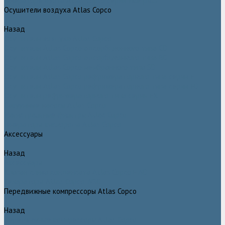
Генераторы азота Atlas Copco серии NGP plus
Осушители воздуха Atlas Copco
Назад
Осушители воздуха Atlas Copco
Осушители Atlas Copco адсорбционного типа CD
Осушители Atlas Copco адсорбционного типа BD
Осушители Atlas Copco мембранного типа SD
Осушители Atlas Copco рефрижераторного типа серии F
Осушители Atlas Copco рефрижераторного типа серии FD
Осушители рефрижераторного типа серии FX
Вакуумные насосы Atlas Copco
Магистральные фильтры Atlac Copco
Генераторы кислорода Atlas Copco
Аксессуары
Назад
Аксессуары
Клапан слива конденсата Atlas Copco EWD
Сепараторы Atlas Copco WSD
Передвижные компрессоры Atlas Copco
Назад
Передвижные компрессоры Atlas Copco