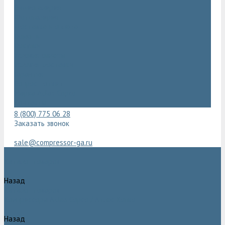
Видеогалерея
Фотогалерея
Доставка и оплата
Помощь
Покупки
Условия оплаты
Условия доставки
Гарантия
Вопрос - ответ
Марка Atlas Copco
Контакты
8 (800) 775 06 28
Заказать звонок
sale@compressor-ga.ru
Каталог товаров
Назад
Каталог товаров
Компрессоры Atlas Copco / Атлас Копко
Назад