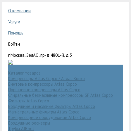
О компании
Услуги
Помощь
Войти
г.Москва, ЗелАО, пр-д 4801-й, д.5
Каталог товаров
Компрессоры Atlas Copco / Атлас Копко
Винтовые компрессоры Atlas Copco
Поршневые компрессоры Atlas Copco
Спиральные безмасляные компрессоры SF Atlas Copco
Фильтры Atlas Copco
Воздушные и масляные фильтры Atlas Copco
Магистральные фильтры Atlas Copco
Компрессорное оборудование Atlas Copco
Воздушные ресиверы
Трубы AIRnet