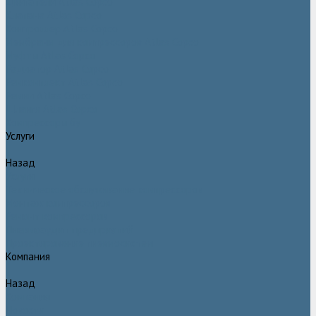
Двигатели Atlas Copco
Клапана Atlas Copco
Контроллер Atlas Copco
Мембраны для компрессоров Atlas Copco
Муфты Atlas Copco
Радиатор Atlas Copco
Ремкомплект Atlas Copco
Ремни Atlas Copco
Шланги Atlas Copco
Компрессоры бу
Услуги
Назад
Услуги
Техническое обслуживание компрессоров
Монтаж компрессоров
Ремонт компрессоров
Пневмоаудит предприятий
Проектирование пневмосистем
Компания
Назад
Компания
Новости