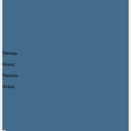
Статьи
Вакансии
Сотрудники
Политика конфидециальности
Сертификаты
Проекты
Видеогалерея
Фотогалерея
Доставка и оплата
Помощь
Назад
Помощь
Покупки
Назад
Покупки
Условия оплаты
Условия доставки
Гарантия
Вопрос - ответ
Марка Atlas Copco
Контакты