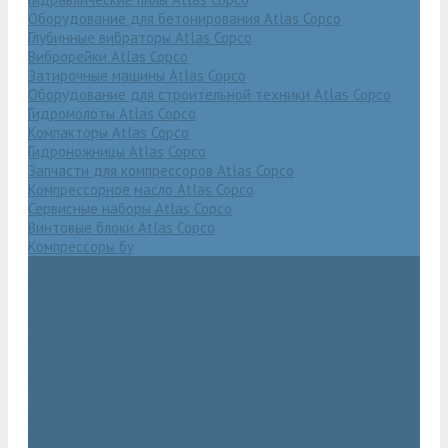
Оборудование для бетонирования Atlas Copco
Глубинные вибраторы Atlas Copco
Виброрейки Atlas Copco
Затирочные машины Atlas Copco
Оборудование для строительной техники Atlas Copco
Гидромолоты Atlas Copco
Компакторы Atlas Copco
Гидроножницы Atlas Copco
Запчасти для компрессоров Atlas Copco
Компрессорное масло Atlas Copco
Сервисные наборы Atlas Copco
Винтовые блоки Atlas Copco
Компрессоры бу
Услуги
Техническое обслуживание компрессоров
Монтаж компрессоров
Ремонт компрессоров
Пневмоаудит предприятий
Проектирование пневмосистем
Компания
Новости