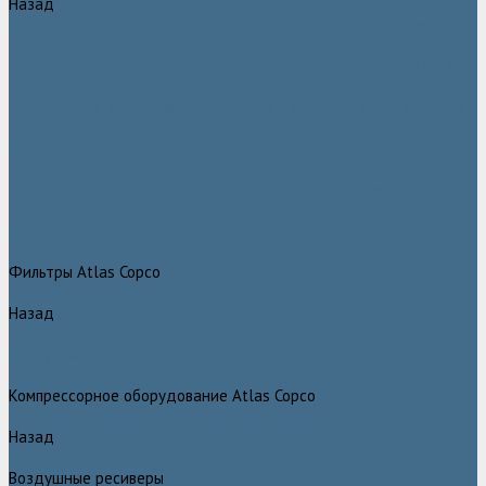
Назад
Безмасляные компрессоры низкого давления (воздуходувки)
Atlas Copco
Безмасляные винтовые компрессоры Atlas Copco серии ZT / ZR
75–750
Безмасляные винтовые компрессоры с впрыском воды в камеру
сжатия AQ
Безмасляные воздушные компрессоры Atlas Copco ZE / ZA 30 -
522
Безмасляные зубчатые компрессоры Atlas Copco серии ZT / ZR
15–55
Безмасляные центробежные компрессоры Atlas Copco ZH 355 -
900
Фильтры Atlas Copco
Назад
Фильтры Atlas Copco
Воздушные и масляные фильтры Atlas Copco
Магистральные фильтры Atlas Copco
Компрессорное оборудование Atlas Copco
Назад
Компрессорное оборудование Atlas Copco
Воздушные ресиверы