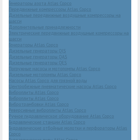
Генераторы азота Atlas Copco
Передвижные компрессоры Atlas Copco
Дизельные передвижные воздушные компрессоры на
шасси
Дополнительные принадлежности
Электрические передвижные воздушные компрессоры на
шасси
Генераторы Atlas Copco
Дизельные генераторы QIS
Дизельные генераторы QAS
Дизельные генераторы QES
Погружные насосы и мотопомпы Atlas Copco
Дизельные мотопомпы Atlas Copco
Насосы Atlas Copco для грязной воды
Центробежные пневматические насосы Atlas Copco
Виброплиты Atlas Copco
Виброплиты Atlas Copco
Вибротрамбовки Atlas Copco
Реверсивные виброплиты Atlas Copco
Ручное гидравлическое оборудование Atlas Copco
Гидравлические станции Atlas Copco
Гидравлические отбойные молотки и перфораторы Atlas
Copco
Гидравлические пилы Atlas Copco