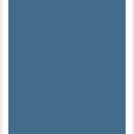
Дизельные передвижные воздушные компрессоры на
шасси
Дополнительные принадлежности
Электрические передвижные воздушные компрессоры на
шасси
Генераторы Atlas Copco
Дизельные генераторы QIS
Дизельные генераторы QAS
Дизельные генераторы QES
Передвижные дизельные генераторы QAX
Дизельные генераторы QAC, QEC
Портативные генераторы серии QEP
Осветительные мачты
Дополнительные принадлежности к генераторам
Погружные насосы и мотопомпы Atlas Copco
Дизельные мотопомпы Atlas Copco
Насосы Atlas Copco для грязной воды
Центробежные пневматические насосы Atlas Copco
Шламовые насосы Atlas Copco
Виброплиты Atlas Copco
Виброплиты Atlas Copco
Вибротрамбовки Atlas Copco
Реверсивные виброплиты Atlas Copco
Ручные виброкатки Atlas Copco