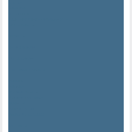
Статьи
Вакансии
Сотрудники
Политика конфидециальности
Сертификаты
Проекты
Видеогалерея
Фотогалерея
Доставка и оплата
Помощь
Покупки
Условия оплаты
Условия доставки
Гарантия
Вопрос - ответ
Марка Atlas Copco
Контакты