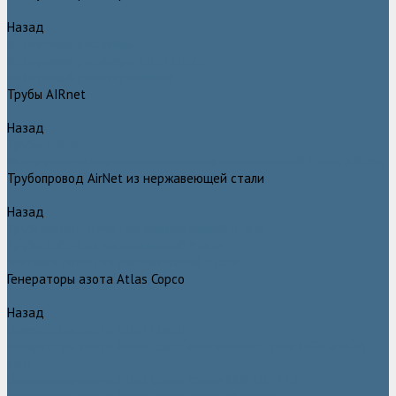
Назад
Воздушные ресиверы
Воздушные ресиверы Atlas Copco
Воздушный ресивер Remeza
Трубы AIRnet
Назад
Трубы AIRnet
Инструменты и принадлежности из нержавеющей стали AIRnet
Трубопровод AirNet из нержавеющей стали
Назад
Трубопровод AirNet из нержавеющей стали
Трубы AirNet из нержавеющей стали
Фитинги AirNet из нержавеющей стали
Генераторы азота Atlas Copco
Назад
Генераторы азота Atlas Copco
Генераторы азота Atlas Copco мембранного типа NGM и NGM
plus
Генераторы азота Atlas Copco серии NGP 10 - 115