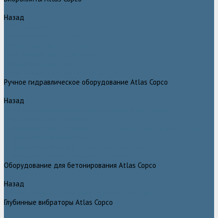
Назад
Виброплиты Atlas Copco
Виброплиты Atlas Copco
Вибротрамбовки Atlas Copco
Реверсивные виброплиты Atlas Copco
Ручные виброкатки Atlas Copco
Траншейные уплотнители Atlas Copco
Ручное гидравлическое оборудование Atlas Copco
Назад
Ручное гидравлическое оборудование Atlas Copco
Гидравлические станции Atlas Copco
Гидравлические отбойные молотки и перфораторы Atlas Copco
Гидравлические пилы Atlas Copco
Гидравлические копры, домкраты, буры Atlas Copco
Гидравлические погружные насосы Atlas Copco
Оборудование для бетонирования Atlas Copco
Назад
Оборудование для бетонирования Atlas Copco
Глубинные вибраторы Atlas Copco