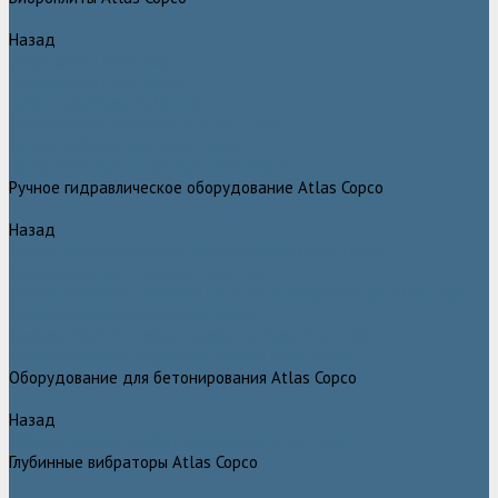
Назад
Виброплиты Atlas Copco
Виброплиты Atlas Copco
Вибротрамбовки Atlas Copco
Реверсивные виброплиты Atlas Copco
Ручные виброкатки Atlas Copco
Траншейные уплотнители Atlas Copco
Ручное гидравлическое оборудование Atlas Copco
Назад
Ручное гидравлическое оборудование Atlas Copco
Гидравлические станции Atlas Copco
Гидравлические отбойные молотки и перфораторы Atlas Copco
Гидравлические пилы Atlas Copco
Гидравлические копры, домкраты, буры Atlas Copco
Гидравлические погружные насосы Atlas Copco
Оборудование для бетонирования Atlas Copco
Назад
Оборудование для бетонирования Atlas Copco
Глубинные вибраторы Atlas Copco