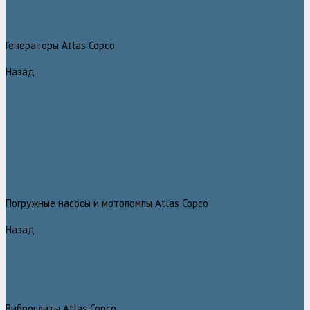
Дизельные передвижные воздушные компрессоры на шасси
Дополнительные принадлежности
Электрические передвижные воздушные компрессоры на шасси
Генераторы Atlas Copco
Назад
Генераторы Atlas Copco
Дизельные генераторы QIS
Дизельные генераторы QAS
Дизельные генераторы QES
Передвижные дизельные генераторы QAX
Дизельные генераторы QAC, QEC
Портативные генераторы серии QEP
Осветительные мачты
Дополнительные принадлежности к генераторам
Погружные насосы и мотопомпы Atlas Copco
Назад
Погружные насосы и мотопомпы Atlas Copco
Дизельные мотопомпы Atlas Copco
Насосы Atlas Copco для грязной воды
Центробежные пневматические насосы Atlas Copco
Шламовые насосы Atlas Copco
Виброплиты Atlas Copco