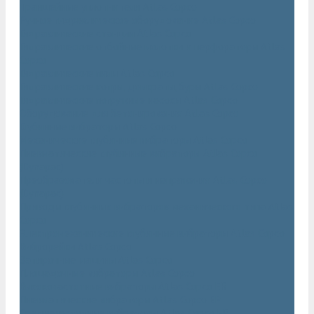
Траншейные уплотнители Atlas Copco
Ручное гидравлическое оборудование Atlas Copco
Гидравлические станции Atlas Copco
Гидравлические отбойные молотки и перфораторы Atlas
Copco
Гидравлические пилы Atlas Copco
Гидравлические копры, домкраты, буры Atlas Copco
Гидравлические погружные насосы Atlas Copco
Оборудование для бетонирования Atlas Copco
Глубинные вибраторы Atlas Copco
Механические глубинные вибраторы Atlas Copco
Пневматические глубинные вибраторы Atlas Copco
(Dynapac)
Преобразователи частоты и напряжения Atlas Copco
(Dynapac)
Приводы глубинных вибраторов механического типа Atlas
Copco
Электромеханические глубинные вибраторы Atlas Copco
Виброрейки Atlas Copco
Затирочные машины Atlas Copco
Площадочные вибраторы Atlas Copco
Высокочастотные вибраторы Atlas Copco ER
Пневматические вибраторы Atlas Copco EP
Среднечастотные вибраторы Atlas Copco ER