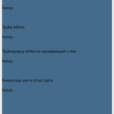
Назад
Воздушные ресиверы
Воздушные ресиверы Atlas Copco
Воздушный ресивер Remeza
Трубы AIRnet
Назад
Трубы AIRnet
Инструменты и принадлежности из нержавеющей стали AIRnet
Трубопровод AirNet из нержавеющей стали
Назад
Трубопровод AirNet из нержавеющей стали
Трубы AirNet из нержавеющей стали
Фитинги AirNet из нержавеющей стали
Генераторы азота Atlas Copco
Назад
Генераторы азота Atlas Copco
Генераторы азота Atlas Copco мембранного типа NGM и NGM
plus
Генераторы азота Atlas Copco серии NGP 10 - 115