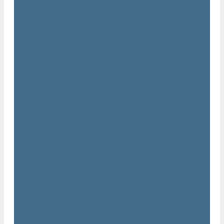
Статьи
Вакансии
Сотрудники
Политика конфидециальности
Сертификаты
Проекты
Видеогалерея
Фотогалерея
Доставка и оплата
Помощь
Покупки
Условия оплаты
Условия доставки
Гарантия
Вопрос - ответ
Марка Atlas Copco
Контакты