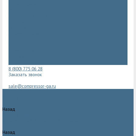
Видеогалерея
Фотогалерея
Доставка и оплата
Помощь
Покупки
Условия оплаты
Условия доставки
Гарантия
Вопрос - ответ
Марка Atlas Copco
Контакты
8 (800) 775 06 28
Заказать звонок
sale@compressor-ga.ru
Каталог товаров
Назад
Каталог товаров
Компрессоры Atlas Copco / Атлас Копко
Назад