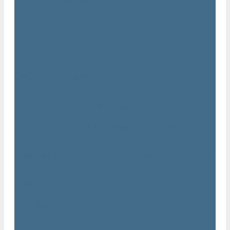
Нарезчики швов Atlas Copco
Оборудование для строительной техники Atlas Copco
Гидромолоты Atlas Copco
Компакторы Atlas Copco
Гидроножницы Atlas Copco
Грейферные захваты Atlas Copco
Измельчители Atlas Copco
Запчасти для компрессоров Atlas Copco
Компрессорное масло Atlas Copco
Масло Atlas Copco для винтовых компрессоров
Масло Atlas Copco для дизельных компрессоров и
генераторов
Масло Atlas Copco для поршневых и безмасляных
компрессоров
Сервисные наборы Atlas Copco
Сервисные наборы Atlas Copco для компрессоров до 8 Бар
Сервисные наборы Atlas Copco для компрессоров от 14
Бар
Сервисные наборы Atlas Copco для компрессоров от 8 до
14 Бар
Винтовые блоки Atlas Copco
Вентиляторы Atlas Copco
Датчики Atlas Copco