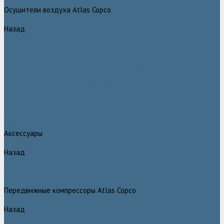
Генераторы азота Atlas Copco серии NGP plus
Осушители воздуха Atlas Copco
Назад
Осушители воздуха Atlas Copco
Осушители Atlas Copco адсорбционного типа CD
Осушители Atlas Copco адсорбционного типа BD
Осушители Atlas Copco мембранного типа SD
Осушители Atlas Copco рефрижераторного типа серии F
Осушители Atlas Copco рефрижераторного типа серии FD
Осушители рефрижераторного типа серии FX
Вакуумные насосы Atlas Copco
Магистральные фильтры Atlac Copco
Генераторы кислорода Atlas Copco
Аксессуары
Назад
Аксессуары
Клапан слива конденсата Atlas Copco EWD
Сепараторы Atlas Copco WSD
Передвижные компрессоры Atlas Copco
Назад
Передвижные компрессоры Atlas Copco