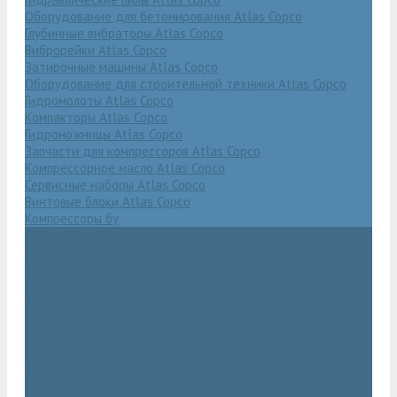
Оборудование для бетонирования Atlas Copco
Глубинные вибраторы Atlas Copco
Виброрейки Atlas Copco
Затирочные машины Atlas Copco
Оборудование для строительной техники Atlas Copco
Гидромолоты Atlas Copco
Компакторы Atlas Copco
Гидроножницы Atlas Copco
Запчасти для компрессоров Atlas Copco
Компрессорное масло Atlas Copco
Сервисные наборы Atlas Copco
Винтовые блоки Atlas Copco
Компрессоры бу
Услуги
Техническое обслуживание компрессоров
Монтаж компрессоров
Ремонт компрессоров
Пневмоаудит предприятий
Проектирование пневмосистем
Компания
Новости