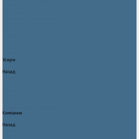
Двигатели Atlas Copco
Клапана Atlas Copco
Контроллер Atlas Copco
Мембраны для компрессоров Atlas Copco
Муфты Atlas Copco
Радиатор Atlas Copco
Ремкомплект Atlas Copco
Ремни Atlas Copco
Шланги Atlas Copco
Компрессоры бу
Услуги
Назад
Услуги
Техническое обслуживание компрессоров
Монтаж компрессоров
Ремонт компрессоров
Пневмоаудит предприятий
Проектирование пневмосистем
Компания
Назад
Компания
Новости