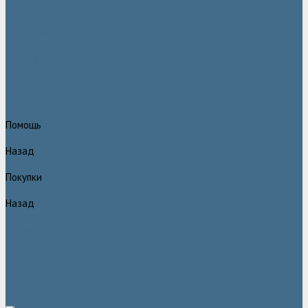
Статьи
Вакансии
Сотрудники
Политика конфидециальности
Сертификаты
Проекты
Видеогалерея
Фотогалерея
Доставка и оплата
Помощь
Назад
Помощь
Покупки
Назад
Покупки
Условия оплаты
Условия доставки
Гарантия
Вопрос - ответ
Марка Atlas Copco
Контакты