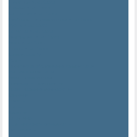
Двигатели Atlas Copco
Клапана Atlas Copco
Контроллер Atlas Copco
Мембраны для компрессоров Atlas Copco
Муфты Atlas Copco
Радиатор Atlas Copco
Ремкомплект Atlas Copco
Ремни Atlas Copco
Шланги Atlas Copco
Компрессоры бу
Услуги
Техническое обслуживание компрессоров
Монтаж компрессоров
Ремонт компрессоров
Пневмоаудит предприятий
Проектирование пневмосистем
Компания
Новости
Статьи
Вакансии
Сотрудники
Политика конфидециальности
Сертификаты
Проекты