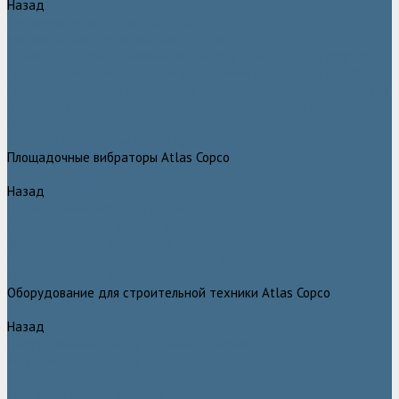
Назад
Глубинные вибраторы Atlas Copco
Механические глубинные вибраторы Atlas Copco
Пневматические глубинные вибраторы Atlas Copco (Dynapac)
Преобразователи частоты и напряжения Atlas Copco (Dynapac)
Приводы глубинных вибраторов механического типа Atlas Copco
Электромеханические глубинные вибраторы Atlas Copco
Виброрейки Atlas Copco
Затирочные машины Atlas Copco
Площадочные вибраторы Atlas Copco
Назад
Площадочные вибраторы Atlas Copco
Высокочастотные вибраторы Atlas Copco ER
Пневматические вибраторы Atlas Copco EP
Среднечастотные вибраторы Atlas Copco ER
Нарезчики швов Atlas Copco
Оборудование для строительной техники Atlas Copco
Назад
Оборудование для строительной техники Atlas Copco
Гидромолоты Atlas Copco
Компакторы Atlas Copco
Гидроножницы Atlas Copco