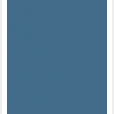
Дизельные передвижные воздушные компрессоры на
шасси
Дополнительные принадлежности
Электрические передвижные воздушные компрессоры на
шасси
Генераторы Atlas Copco
Дизельные генераторы QIS
Дизельные генераторы QAS
Дизельные генераторы QES
Передвижные дизельные генераторы QAX
Дизельные генераторы QAC, QEC
Портативные генераторы серии QEP
Осветительные мачты
Дополнительные принадлежности к генераторам
Погружные насосы и мотопомпы Atlas Copco
Дизельные мотопомпы Atlas Copco
Насосы Atlas Copco для грязной воды
Центробежные пневматические насосы Atlas Copco
Шламовые насосы Atlas Copco
Виброплиты Atlas Copco
Виброплиты Atlas Copco
Вибротрамбовки Atlas Copco
Реверсивные виброплиты Atlas Copco
Ручные виброкатки Atlas Copco