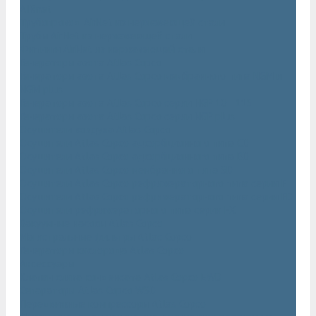
AIRnet
Трубопровод AirNet из нержавеющей стали
Трубы AirNet из нержавеющей стали
Фитинги AirNet из нержавеющей стали
Генераторы азота Atlas Copco
Генераторы азота Atlas Copco мембранного типа NGM и
NGM plus
Генераторы азота Atlas Copco серии NGP 10 - 115
Генераторы азота Atlas Copco серии NGP plus
Осушители воздуха Atlas Copco
Осушители Atlas Copco адсорбционного типа CD
Осушители Atlas Copco адсорбционного типа BD
Осушители Atlas Copco мембранного типа SD
Осушители Atlas Copco рефрижераторного типа серии F
Осушители Atlas Copco рефрижераторного типа серии FD
Осушители рефрижераторного типа серии FX
Вакуумные насосы Atlas Copco
Магистральные фильтры Atlac Copco
Генераторы кислорода Atlas Copco
Аксессуары
Клапан слива конденсата Atlas Copco EWD
Сепараторы Atlas Copco WSD
Передвижные компрессоры Atlas Copco