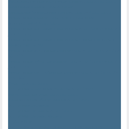
Маслозаполненные поршневые компрессоры Atlas Copco
Поршневые компрессоры Automan
Спиральные безмасляные компрессоры SF Atlas Copco
Безмасляные компрессоры низкого давления
(воздуходувки) Atlas Copco
Безмасляные винтовые компрессоры Atlas Copco серии ZT
/ ZR 75–750
Безмасляные винтовые компрессоры с впрыском воды в
камеру сжатия AQ
Безмасляные воздушные компрессоры Atlas Copco ZE / ZA
30 - 522
Безмасляные зубчатые компрессоры Atlas Copco серии ZT
/ ZR 15–55
Безмасляные центробежные компрессоры Atlas Copco ZH
355 - 900
Фильтры Atlas Copco
Воздушные и масляные фильтры Atlas Copco
Магистральные фильтры Atlas Copco
Компрессорное оборудование Atlas Copco
Воздушные ресиверы
Воздушные ресиверы Atlas Copco
Воздушный ресивер Remeza
Трубы AIRnet
Инструменты и принадлежности из нержавеющей стали