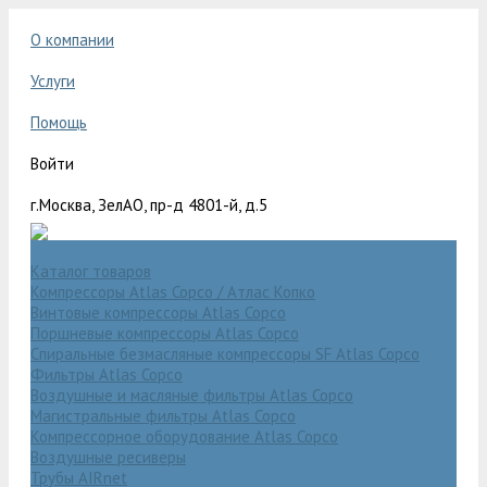
О компании
Услуги
Помощь
Войти
г.Москва, ЗелАО, пр-д 4801-й, д.5
Каталог товаров
Компрессоры Atlas Copco / Атлас Копко
Винтовые компрессоры Atlas Copco
Поршневые компрессоры Atlas Copco
Спиральные безмасляные компрессоры SF Atlas Copco
Фильтры Atlas Copco
Воздушные и масляные фильтры Atlas Copco
Магистральные фильтры Atlas Copco
Компрессорное оборудование Atlas Copco
Воздушные ресиверы
Трубы AIRnet