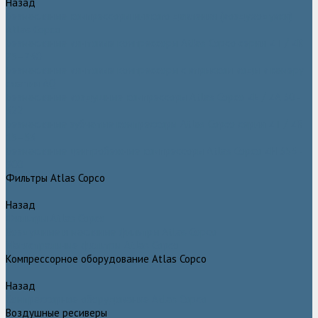
Назад
Безмасляные компрессоры низкого давления (воздуходувки)
Atlas Copco
Безмасляные винтовые компрессоры Atlas Copco серии ZT / ZR
75–750
Безмасляные винтовые компрессоры с впрыском воды в камеру
сжатия AQ
Безмасляные воздушные компрессоры Atlas Copco ZE / ZA 30 -
522
Безмасляные зубчатые компрессоры Atlas Copco серии ZT / ZR
15–55
Безмасляные центробежные компрессоры Atlas Copco ZH 355 -
900
Фильтры Atlas Copco
Назад
Фильтры Atlas Copco
Воздушные и масляные фильтры Atlas Copco
Магистральные фильтры Atlas Copco
Компрессорное оборудование Atlas Copco
Назад
Компрессорное оборудование Atlas Copco
Воздушные ресиверы