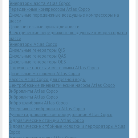
Генераторы азота Atlas Copco
Передвижные компрессоры Atlas Copco
Дизельные передвижные воздушные компрессоры на
шасси
Дополнительные принадлежности
Электрические передвижные воздушные компрессоры на
шасси
Генераторы Atlas Copco
Дизельные генераторы QIS
Дизельные генераторы QAS
Дизельные генераторы QES
Погружные насосы и мотопомпы Atlas Copco
Дизельные мотопомпы Atlas Copco
Насосы Atlas Copco для грязной воды
Центробежные пневматические насосы Atlas Copco
Виброплиты Atlas Copco
Виброплиты Atlas Copco
Вибротрамбовки Atlas Copco
Реверсивные виброплиты Atlas Copco
Ручное гидравлическое оборудование Atlas Copco
Гидравлические станции Atlas Copco
Гидравлические отбойные молотки и перфораторы Atlas
Copco
Гидравлические пилы Atlas Copco