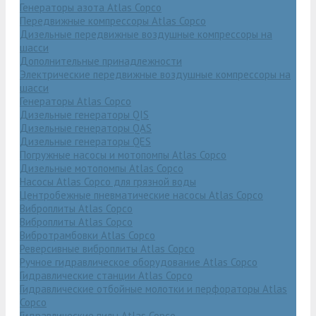
Генераторы азота Atlas Copco
Передвижные компрессоры Atlas Copco
Дизельные передвижные воздушные компрессоры на
шасси
Дополнительные принадлежности
Электрические передвижные воздушные компрессоры на
шасси
Генераторы Atlas Copco
Дизельные генераторы QIS
Дизельные генераторы QAS
Дизельные генераторы QES
Погружные насосы и мотопомпы Atlas Copco
Дизельные мотопомпы Atlas Copco
Насосы Atlas Copco для грязной воды
Центробежные пневматические насосы Atlas Copco
Виброплиты Atlas Copco
Виброплиты Atlas Copco
Вибротрамбовки Atlas Copco
Реверсивные виброплиты Atlas Copco
Ручное гидравлическое оборудование Atlas Copco
Гидравлические станции Atlas Copco
Гидравлические отбойные молотки и перфораторы Atlas
Copco
Гидравлические пилы Atlas Copco