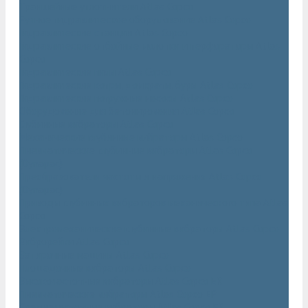
Траншейные уплотнители Atlas Copco
Ручное гидравлическое оборудование Atlas Copco
Гидравлические станции Atlas Copco
Гидравлические отбойные молотки и перфораторы Atlas
Copco
Гидравлические пилы Atlas Copco
Гидравлические копры, домкраты, буры Atlas Copco
Гидравлические погружные насосы Atlas Copco
Оборудование для бетонирования Atlas Copco
Глубинные вибраторы Atlas Copco
Механические глубинные вибраторы Atlas Copco
Пневматические глубинные вибраторы Atlas Copco
(Dynapac)
Преобразователи частоты и напряжения Atlas Copco
(Dynapac)
Приводы глубинных вибраторов механического типа Atlas
Copco
Электромеханические глубинные вибраторы Atlas Copco
Виброрейки Atlas Copco
Затирочные машины Atlas Copco
Площадочные вибраторы Atlas Copco
Высокочастотные вибраторы Atlas Copco ER
Пневматические вибраторы Atlas Copco EP
Среднечастотные вибраторы Atlas Copco ER