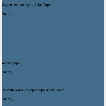
Генераторы азота Atlas Copco серии NGP plus
Осушители воздуха Atlas Copco
Назад
Осушители воздуха Atlas Copco
Осушители Atlas Copco адсорбционного типа CD
Осушители Atlas Copco адсорбционного типа BD
Осушители Atlas Copco мембранного типа SD
Осушители Atlas Copco рефрижераторного типа серии F
Осушители Atlas Copco рефрижераторного типа серии FD
Осушители рефрижераторного типа серии FX
Вакуумные насосы Atlas Copco
Магистральные фильтры Atlac Copco
Генераторы кислорода Atlas Copco
Аксессуары
Назад
Аксессуары
Клапан слива конденсата Atlas Copco EWD
Сепараторы Atlas Copco WSD
Передвижные компрессоры Atlas Copco
Назад
Передвижные компрессоры Atlas Copco