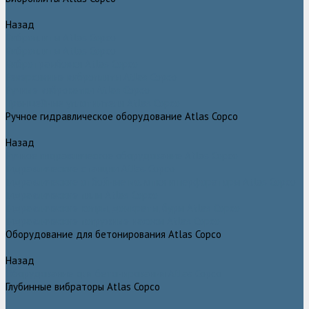
Назад
Виброплиты Atlas Copco
Виброплиты Atlas Copco
Вибротрамбовки Atlas Copco
Реверсивные виброплиты Atlas Copco
Ручные виброкатки Atlas Copco
Траншейные уплотнители Atlas Copco
Ручное гидравлическое оборудование Atlas Copco
Назад
Ручное гидравлическое оборудование Atlas Copco
Гидравлические станции Atlas Copco
Гидравлические отбойные молотки и перфораторы Atlas Copco
Гидравлические пилы Atlas Copco
Гидравлические копры, домкраты, буры Atlas Copco
Гидравлические погружные насосы Atlas Copco
Оборудование для бетонирования Atlas Copco
Назад
Оборудование для бетонирования Atlas Copco
Глубинные вибраторы Atlas Copco