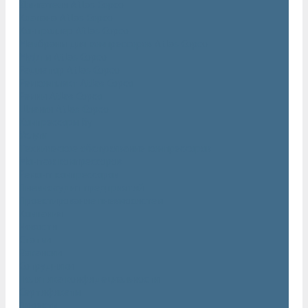
Двигатели Atlas Copco
Клапана Atlas Copco
Контроллер Atlas Copco
Мембраны для компрессоров Atlas Copco
Муфты Atlas Copco
Радиатор Atlas Copco
Ремкомплект Atlas Copco
Ремни Atlas Copco
Шланги Atlas Copco
Компрессоры бу
Услуги
Техническое обслуживание компрессоров
Монтаж компрессоров
Ремонт компрессоров
Пневмоаудит предприятий
Проектирование пневмосистем
Компания
Новости
Статьи
Вакансии
Сотрудники
Политика конфидециальности
Сертификаты
Проекты