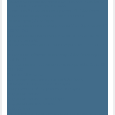
Маслозаполненные поршневые компрессоры Atlas Copco
Поршневые компрессоры Automan
Спиральные безмасляные компрессоры SF Atlas Copco
Безмасляные компрессоры низкого давления
(воздуходувки) Atlas Copco
Безмасляные винтовые компрессоры Atlas Copco серии ZT
/ ZR 75–750
Безмасляные винтовые компрессоры с впрыском воды в
камеру сжатия AQ
Безмасляные воздушные компрессоры Atlas Copco ZE / ZA
30 - 522
Безмасляные зубчатые компрессоры Atlas Copco серии ZT
/ ZR 15–55
Безмасляные центробежные компрессоры Atlas Copco ZH
355 - 900
Фильтры Atlas Copco
Воздушные и масляные фильтры Atlas Copco
Магистральные фильтры Atlas Copco
Компрессорное оборудование Atlas Copco
Воздушные ресиверы
Воздушные ресиверы Atlas Copco
Воздушный ресивер Remeza
Трубы AIRnet
Инструменты и принадлежности из нержавеющей стали