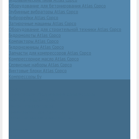
Оборудование для бетонирования Atlas Copco
Глубинные вибраторы Atlas Copco
Виброрейки Atlas Copco
Затирочные машины Atlas Copco
Оборудование для строительной техники Atlas Copco
Гидромолоты Atlas Copco
Компакторы Atlas Copco
Гидроножницы Atlas Copco
Запчасти для компрессоров Atlas Copco
Компрессорное масло Atlas Copco
Сервисные наборы Atlas Copco
Винтовые блоки Atlas Copco
Компрессоры бу
Услуги
Техническое обслуживание компрессоров
Монтаж компрессоров
Ремонт компрессоров
Пневмоаудит предприятий
Проектирование пневмосистем
Компания
Новости