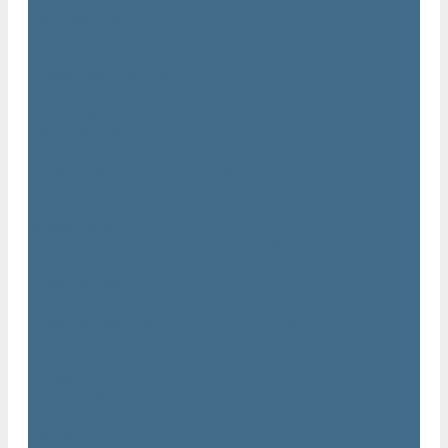
Нарезчики швов Atlas Copco
Оборудование для строительной техники Atlas Copco
Гидромолоты Atlas Copco
Компакторы Atlas Copco
Гидроножницы Atlas Copco
Грейферные захваты Atlas Copco
Измельчители Atlas Copco
Запчасти для компрессоров Atlas Copco
Компрессорное масло Atlas Copco
Масло Atlas Copco для винтовых компрессоров
Масло Atlas Copco для дизельных компрессоров и
генераторов
Масло Atlas Copco для поршневых и безмасляных
компрессоров
Сервисные наборы Atlas Copco
Сервисные наборы Atlas Copco для компрессоров до 8 Бар
Сервисные наборы Atlas Copco для компрессоров от 14
Бар
Сервисные наборы Atlas Copco для компрессоров от 8 до
14 Бар
Винтовые блоки Atlas Copco
Вентиляторы Atlas Copco
Датчики Atlas Copco