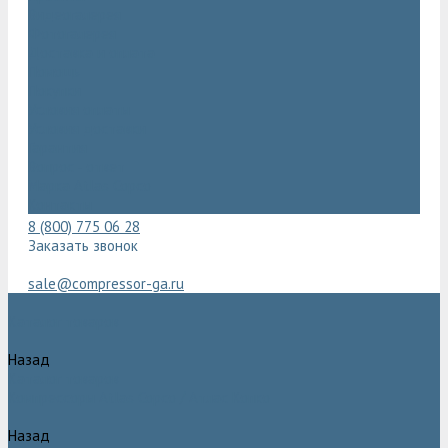
Видеогалерея
Фотогалерея
Доставка и оплата
Помощь
Покупки
Условия оплаты
Условия доставки
Гарантия
Вопрос - ответ
Марка Atlas Copco
Контакты
8 (800) 775 06 28
Заказать звонок
sale@compressor-ga.ru
Каталог товаров
Назад
Каталог товаров
Компрессоры Atlas Copco / Атлас Копко
Назад