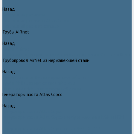
Назад
Воздушные ресиверы
Воздушные ресиверы Atlas Copco
Воздушный ресивер Remeza
Трубы AIRnet
Назад
Трубы AIRnet
Инструменты и принадлежности из нержавеющей стали AIRnet
Трубопровод AirNet из нержавеющей стали
Назад
Трубопровод AirNet из нержавеющей стали
Трубы AirNet из нержавеющей стали
Фитинги AirNet из нержавеющей стали
Генераторы азота Atlas Copco
Назад
Генераторы азота Atlas Copco
Генераторы азота Atlas Copco мембранного типа NGM и NGM
plus
Генераторы азота Atlas Copco серии NGP 10 - 115