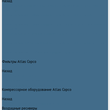
Назад
Безмасляные компрессоры низкого давления (воздуходувки)
Atlas Copco
Безмасляные винтовые компрессоры Atlas Copco серии ZT / ZR
75–750
Безмасляные винтовые компрессоры с впрыском воды в камеру
сжатия AQ
Безмасляные воздушные компрессоры Atlas Copco ZE / ZA 30 -
522
Безмасляные зубчатые компрессоры Atlas Copco серии ZT / ZR
15–55
Безмасляные центробежные компрессоры Atlas Copco ZH 355 -
900
Фильтры Atlas Copco
Назад
Фильтры Atlas Copco
Воздушные и масляные фильтры Atlas Copco
Магистральные фильтры Atlas Copco
Компрессорное оборудование Atlas Copco
Назад
Компрессорное оборудование Atlas Copco
Воздушные ресиверы