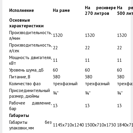
На ресивере
На ре
Исполнение
На раме
270 литров
500 ли
Основные
характеристики
Производительность,
1320
1320
1320
л/мин
Производительность,
22
22
22
л/сек
Мощность двигателя,
11
11
11
кВт
Уровень шума, дБ
60
60
60
Питание, В
380
380
380
Количество фаз
трехфазный
трехфазный
трехфа
Присоединительный
¾"
¾"
¾"
размер, дюймы
Рабочее давление,
13
13
13
бар
Габариты
Габариты без
1145x710x1240
1500x710x1730
1840x7
упаковки, мм