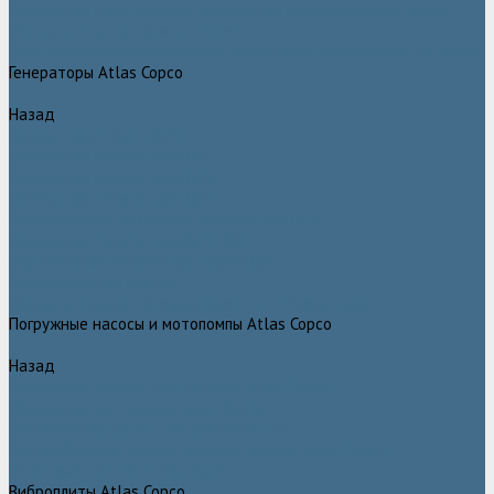
Дизельные передвижные воздушные компрессоры на шасси
Дополнительные принадлежности
Электрические передвижные воздушные компрессоры на шасси
Генераторы Atlas Copco
Назад
Генераторы Atlas Copco
Дизельные генераторы QIS
Дизельные генераторы QAS
Дизельные генераторы QES
Передвижные дизельные генераторы QAX
Дизельные генераторы QAC, QEC
Портативные генераторы серии QEP
Осветительные мачты
Дополнительные принадлежности к генераторам
Погружные насосы и мотопомпы Atlas Copco
Назад
Погружные насосы и мотопомпы Atlas Copco
Дизельные мотопомпы Atlas Copco
Насосы Atlas Copco для грязной воды
Центробежные пневматические насосы Atlas Copco
Шламовые насосы Atlas Copco
Виброплиты Atlas Copco