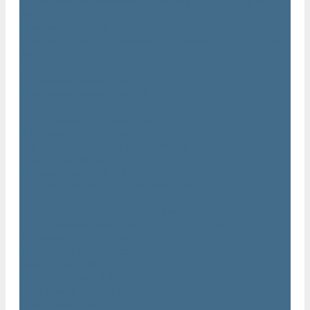
Дизельные передвижные воздушные компрессоры на
шасси
Дополнительные принадлежности
Электрические передвижные воздушные компрессоры на
шасси
Генераторы Atlas Copco
Дизельные генераторы QIS
Дизельные генераторы QAS
Дизельные генераторы QES
Передвижные дизельные генераторы QAX
Дизельные генераторы QAC, QEC
Портативные генераторы серии QEP
Осветительные мачты
Дополнительные принадлежности к генераторам
Погружные насосы и мотопомпы Atlas Copco
Дизельные мотопомпы Atlas Copco
Насосы Atlas Copco для грязной воды
Центробежные пневматические насосы Atlas Copco
Шламовые насосы Atlas Copco
Виброплиты Atlas Copco
Виброплиты Atlas Copco
Вибротрамбовки Atlas Copco
Реверсивные виброплиты Atlas Copco
Ручные виброкатки Atlas Copco