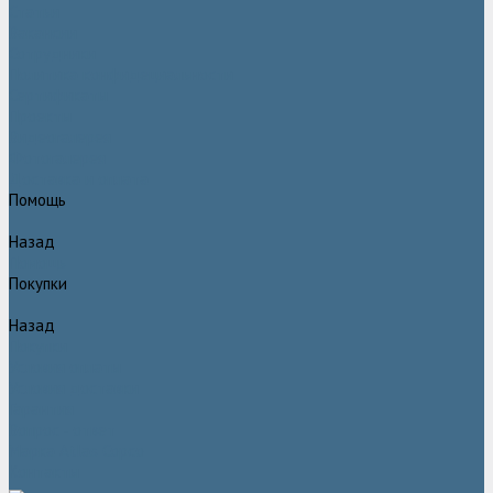
Статьи
Вакансии
Сотрудники
Политика конфидециальности
Сертификаты
Проекты
Видеогалерея
Фотогалерея
Доставка и оплата
Помощь
Назад
Помощь
Покупки
Назад
Покупки
Условия оплаты
Условия доставки
Гарантия
Вопрос - ответ
Марка Atlas Copco
Контакты