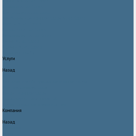
Двигатели Atlas Copco
Клапана Atlas Copco
Контроллер Atlas Copco
Мембраны для компрессоров Atlas Copco
Муфты Atlas Copco
Радиатор Atlas Copco
Ремкомплект Atlas Copco
Ремни Atlas Copco
Шланги Atlas Copco
Компрессоры бу
Услуги
Назад
Услуги
Техническое обслуживание компрессоров
Монтаж компрессоров
Ремонт компрессоров
Пневмоаудит предприятий
Проектирование пневмосистем
Компания
Назад
Компания
Новости