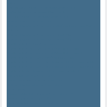
AIRnet
Трубопровод AirNet из нержавеющей стали
Трубы AirNet из нержавеющей стали
Фитинги AirNet из нержавеющей стали
Генераторы азота Atlas Copco
Генераторы азота Atlas Copco мембранного типа NGM и
NGM plus
Генераторы азота Atlas Copco серии NGP 10 - 115
Генераторы азота Atlas Copco серии NGP plus
Осушители воздуха Atlas Copco
Осушители Atlas Copco адсорбционного типа CD
Осушители Atlas Copco адсорбционного типа BD
Осушители Atlas Copco мембранного типа SD
Осушители Atlas Copco рефрижераторного типа серии F
Осушители Atlas Copco рефрижераторного типа серии FD
Осушители рефрижераторного типа серии FX
Вакуумные насосы Atlas Copco
Магистральные фильтры Atlac Copco
Генераторы кислорода Atlas Copco
Аксессуары
Клапан слива конденсата Atlas Copco EWD
Сепараторы Atlas Copco WSD
Передвижные компрессоры Atlas Copco