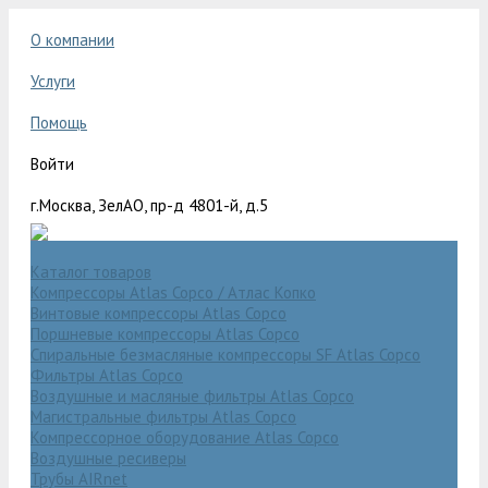
О компании
Услуги
Помощь
Войти
г.Москва, ЗелАО, пр-д 4801-й, д.5
Каталог товаров
Компрессоры Atlas Copco / Атлас Копко
Винтовые компрессоры Atlas Copco
Поршневые компрессоры Atlas Copco
Спиральные безмасляные компрессоры SF Atlas Copco
Фильтры Atlas Copco
Воздушные и масляные фильтры Atlas Copco
Магистральные фильтры Atlas Copco
Компрессорное оборудование Atlas Copco
Воздушные ресиверы
Трубы AIRnet