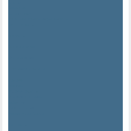
Статьи
Вакансии
Сотрудники
Политика конфидециальности
Сертификаты
Проекты
Видеогалерея
Фотогалерея
Доставка и оплата
Помощь
Покупки
Условия оплаты
Условия доставки
Гарантия
Вопрос - ответ
Марка Atlas Copco
Контакты