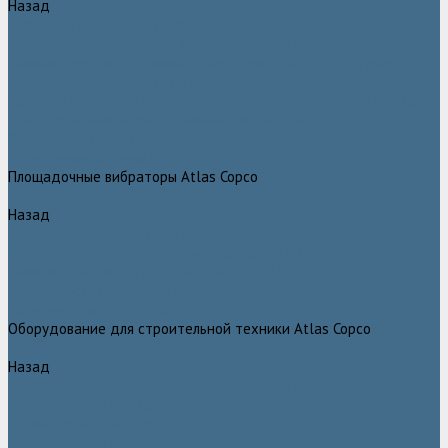
Назад
Глубинные вибраторы Atlas Copco
Механические глубинные вибраторы Atlas Copco
Пневматические глубинные вибраторы Atlas Copco (Dynapac)
Преобразователи частоты и напряжения Atlas Copco (Dynapac)
Приводы глубинных вибраторов механического типа Atlas Copco
Электромеханические глубинные вибраторы Atlas Copco
Виброрейки Atlas Copco
Затирочные машины Atlas Copco
Площадочные вибраторы Atlas Copco
Назад
Площадочные вибраторы Atlas Copco
Высокочастотные вибраторы Atlas Copco ER
Пневматические вибраторы Atlas Copco EP
Среднечастотные вибраторы Atlas Copco ER
Нарезчики швов Atlas Copco
Оборудование для строительной техники Atlas Copco
Назад
Оборудование для строительной техники Atlas Copco
Гидромолоты Atlas Copco
Компакторы Atlas Copco
Гидроножницы Atlas Copco