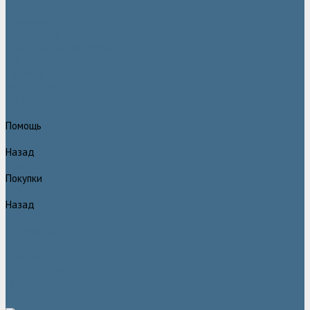
Статьи
Вакансии
Сотрудники
Политика конфидециальности
Сертификаты
Проекты
Видеогалерея
Фотогалерея
Доставка и оплата
Помощь
Назад
Помощь
Покупки
Назад
Покупки
Условия оплаты
Условия доставки
Гарантия
Вопрос - ответ
Марка Atlas Copco
Контакты