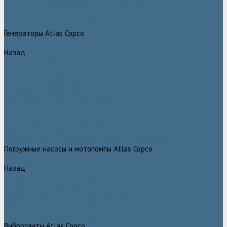
Дизельные передвижные воздушные компрессоры на шасси
Дополнительные принадлежности
Электрические передвижные воздушные компрессоры на шасси
Генераторы Atlas Copco
Назад
Генераторы Atlas Copco
Дизельные генераторы QIS
Дизельные генераторы QAS
Дизельные генераторы QES
Передвижные дизельные генераторы QAX
Дизельные генераторы QAC, QEC
Портативные генераторы серии QEP
Осветительные мачты
Дополнительные принадлежности к генераторам
Погружные насосы и мотопомпы Atlas Copco
Назад
Погружные насосы и мотопомпы Atlas Copco
Дизельные мотопомпы Atlas Copco
Насосы Atlas Copco для грязной воды
Центробежные пневматические насосы Atlas Copco
Шламовые насосы Atlas Copco
Виброплиты Atlas Copco