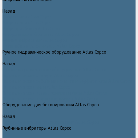
Назад
Виброплиты Atlas Copco
Виброплиты Atlas Copco
Вибротрамбовки Atlas Copco
Реверсивные виброплиты Atlas Copco
Ручные виброкатки Atlas Copco
Траншейные уплотнители Atlas Copco
Ручное гидравлическое оборудование Atlas Copco
Назад
Ручное гидравлическое оборудование Atlas Copco
Гидравлические станции Atlas Copco
Гидравлические отбойные молотки и перфораторы Atlas Copco
Гидравлические пилы Atlas Copco
Гидравлические копры, домкраты, буры Atlas Copco
Гидравлические погружные насосы Atlas Copco
Оборудование для бетонирования Atlas Copco
Назад
Оборудование для бетонирования Atlas Copco
Глубинные вибраторы Atlas Copco