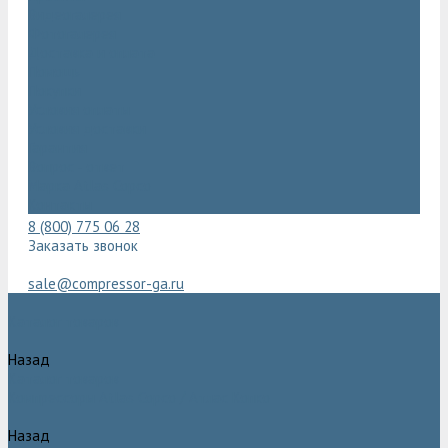
Видеогалерея
Фотогалерея
Доставка и оплата
Помощь
Покупки
Условия оплаты
Условия доставки
Гарантия
Вопрос - ответ
Марка Atlas Copco
Контакты
8 (800) 775 06 28
Заказать звонок
sale@compressor-ga.ru
Каталог товаров
Назад
Каталог товаров
Компрессоры Atlas Copco / Атлас Копко
Назад