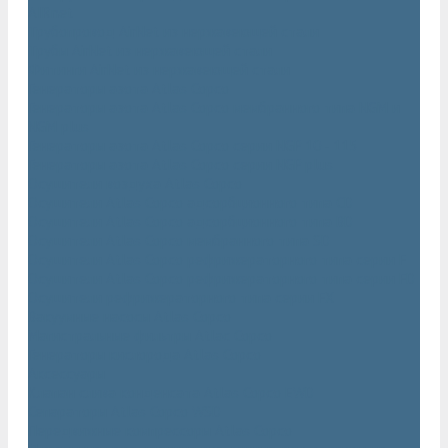
AIRnet
Трубопровод AirNet из нержавеющей стали
Трубы AirNet из нержавеющей стали
Фитинги AirNet из нержавеющей стали
Генераторы азота Atlas Copco
Генераторы азота Atlas Copco мембранного типа NGM и
NGM plus
Генераторы азота Atlas Copco серии NGP 10 - 115
Генераторы азота Atlas Copco серии NGP plus
Осушители воздуха Atlas Copco
Осушители Atlas Copco адсорбционного типа CD
Осушители Atlas Copco адсорбционного типа BD
Осушители Atlas Copco мембранного типа SD
Осушители Atlas Copco рефрижераторного типа серии F
Осушители Atlas Copco рефрижераторного типа серии FD
Осушители рефрижераторного типа серии FX
Вакуумные насосы Atlas Copco
Магистральные фильтры Atlac Copco
Генераторы кислорода Atlas Copco
Аксессуары
Клапан слива конденсата Atlas Copco EWD
Сепараторы Atlas Copco WSD
Передвижные компрессоры Atlas Copco