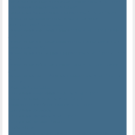
Маслозаполненные поршневые компрессоры Atlas Copco
Поршневые компрессоры Automan
Спиральные безмасляные компрессоры SF Atlas Copco
Безмасляные компрессоры низкого давления
(воздуходувки) Atlas Copco
Безмасляные винтовые компрессоры Atlas Copco серии ZT
/ ZR 75–750
Безмасляные винтовые компрессоры с впрыском воды в
камеру сжатия AQ
Безмасляные воздушные компрессоры Atlas Copco ZE / ZA
30 - 522
Безмасляные зубчатые компрессоры Atlas Copco серии ZT
/ ZR 15–55
Безмасляные центробежные компрессоры Atlas Copco ZH
355 - 900
Фильтры Atlas Copco
Воздушные и масляные фильтры Atlas Copco
Магистральные фильтры Atlas Copco
Компрессорное оборудование Atlas Copco
Воздушные ресиверы
Воздушные ресиверы Atlas Copco
Воздушный ресивер Remeza
Трубы AIRnet
Инструменты и принадлежности из нержавеющей стали