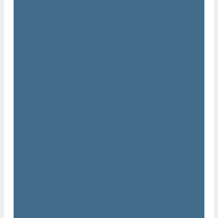
Дизельные передвижные воздушные компрессоры на
шасси
Дополнительные принадлежности
Электрические передвижные воздушные компрессоры на
шасси
Генераторы Atlas Copco
Дизельные генераторы QIS
Дизельные генераторы QAS
Дизельные генераторы QES
Передвижные дизельные генераторы QAX
Дизельные генераторы QAC, QEC
Портативные генераторы серии QEP
Осветительные мачты
Дополнительные принадлежности к генераторам
Погружные насосы и мотопомпы Atlas Copco
Дизельные мотопомпы Atlas Copco
Насосы Atlas Copco для грязной воды
Центробежные пневматические насосы Atlas Copco
Шламовые насосы Atlas Copco
Виброплиты Atlas Copco
Виброплиты Atlas Copco
Вибротрамбовки Atlas Copco
Реверсивные виброплиты Atlas Copco
Ручные виброкатки Atlas Copco