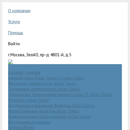
О компании
Услуги
Помощь
Войти
г.Москва, ЗелАО, пр-д 4801-й, д.5
Каталог товаров
Компрессоры Atlas Copco / Атлас Копко
Винтовые компрессоры Atlas Copco
Поршневые компрессоры Atlas Copco
Спиральные безмасляные компрессоры SF Atlas Copco
Фильтры Atlas Copco
Воздушные и масляные фильтры Atlas Copco
Магистральные фильтры Atlas Copco
Компрессорное оборудование Atlas Copco
Воздушные ресиверы
Трубы AIRnet