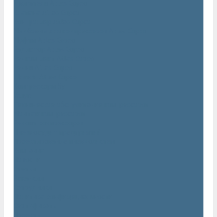
Двигатели Atlas Copco
Клапана Atlas Copco
Контроллер Atlas Copco
Мембраны для компрессоров Atlas Copco
Муфты Atlas Copco
Радиатор Atlas Copco
Ремкомплект Atlas Copco
Ремни Atlas Copco
Шланги Atlas Copco
Компрессоры бу
Услуги
Техническое обслуживание компрессоров
Монтаж компрессоров
Ремонт компрессоров
Пневмоаудит предприятий
Проектирование пневмосистем
Компания
Новости
Статьи
Вакансии
Сотрудники
Политика конфидециальности
Сертификаты
Проекты