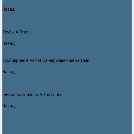
Назад
Воздушные ресиверы
Воздушные ресиверы Atlas Copco
Воздушный ресивер Remeza
Трубы AIRnet
Назад
Трубы AIRnet
Инструменты и принадлежности из нержавеющей стали AIRnet
Трубопровод AirNet из нержавеющей стали
Назад
Трубопровод AirNet из нержавеющей стали
Трубы AirNet из нержавеющей стали
Фитинги AirNet из нержавеющей стали
Генераторы азота Atlas Copco
Назад
Генераторы азота Atlas Copco
Генераторы азота Atlas Copco мембранного типа NGM и NGM
plus
Генераторы азота Atlas Copco серии NGP 10 - 115