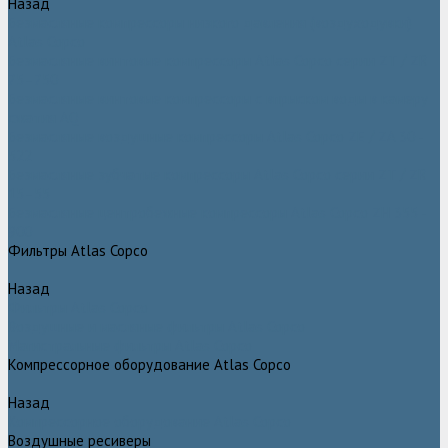
Назад
Безмасляные компрессоры низкого давления (воздуходувки)
Atlas Copco
Безмасляные винтовые компрессоры Atlas Copco серии ZT / ZR
75–750
Безмасляные винтовые компрессоры с впрыском воды в камеру
сжатия AQ
Безмасляные воздушные компрессоры Atlas Copco ZE / ZA 30 -
522
Безмасляные зубчатые компрессоры Atlas Copco серии ZT / ZR
15–55
Безмасляные центробежные компрессоры Atlas Copco ZH 355 -
900
Фильтры Atlas Copco
Назад
Фильтры Atlas Copco
Воздушные и масляные фильтры Atlas Copco
Магистральные фильтры Atlas Copco
Компрессорное оборудование Atlas Copco
Назад
Компрессорное оборудование Atlas Copco
Воздушные ресиверы