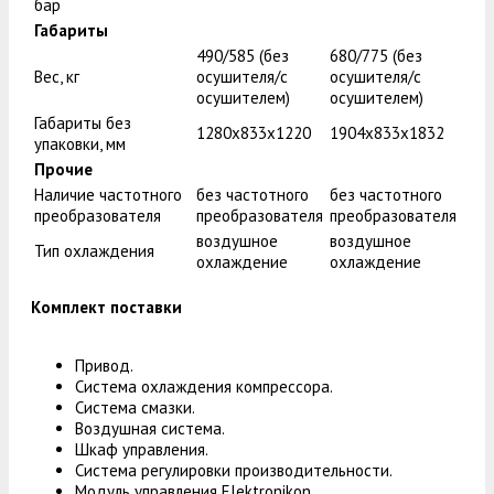
бар
Габариты
490/585 (без
680/775 (без
Вес, кг
осушителя/с
осушителя/с
осушителем)
осушителем)
Габариты без
1280x833x1220
1904x833x1832
упаковки, мм
Прочие
Наличие частотного
без частотного
без частотного
преобразователя
преобразователя
преобразователя
воздушное
воздушное
Тип охлаждения
охлаждение
охлаждение
Комплект поставки
Привод.
Система охлаждения компрессора.
Система смазки.
Воздушная система.
Шкаф управления.
Система регулировки производительности.
Модуль управления Elektronikon.