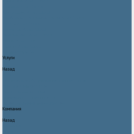
Двигатели Atlas Copco
Клапана Atlas Copco
Контроллер Atlas Copco
Мембраны для компрессоров Atlas Copco
Муфты Atlas Copco
Радиатор Atlas Copco
Ремкомплект Atlas Copco
Ремни Atlas Copco
Шланги Atlas Copco
Компрессоры бу
Услуги
Назад
Услуги
Техническое обслуживание компрессоров
Монтаж компрессоров
Ремонт компрессоров
Пневмоаудит предприятий
Проектирование пневмосистем
Компания
Назад
Компания
Новости