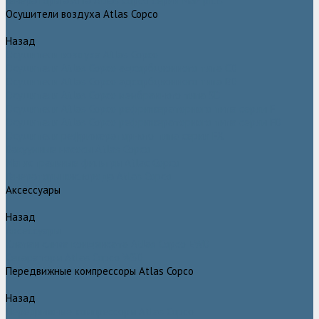
Генераторы азота Atlas Copco серии NGP plus
Осушители воздуха Atlas Copco
Назад
Осушители воздуха Atlas Copco
Осушители Atlas Copco адсорбционного типа CD
Осушители Atlas Copco адсорбционного типа BD
Осушители Atlas Copco мембранного типа SD
Осушители Atlas Copco рефрижераторного типа серии F
Осушители Atlas Copco рефрижераторного типа серии FD
Осушители рефрижераторного типа серии FX
Вакуумные насосы Atlas Copco
Магистральные фильтры Atlac Copco
Генераторы кислорода Atlas Copco
Аксессуары
Назад
Аксессуары
Клапан слива конденсата Atlas Copco EWD
Сепараторы Atlas Copco WSD
Передвижные компрессоры Atlas Copco
Назад
Передвижные компрессоры Atlas Copco