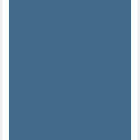
Статьи
Вакансии
Сотрудники
Политика конфидециальности
Сертификаты
Проекты
Видеогалерея
Фотогалерея
Доставка и оплата
Помощь
Покупки
Условия оплаты
Условия доставки
Гарантия
Вопрос - ответ
Марка Atlas Copco
Контакты