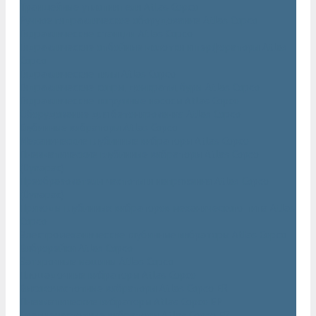
Траншейные уплотнители Atlas Copco
Ручное гидравлическое оборудование Atlas Copco
Гидравлические станции Atlas Copco
Гидравлические отбойные молотки и перфораторы Atlas
Copco
Гидравлические пилы Atlas Copco
Гидравлические копры, домкраты, буры Atlas Copco
Гидравлические погружные насосы Atlas Copco
Оборудование для бетонирования Atlas Copco
Глубинные вибраторы Atlas Copco
Механические глубинные вибраторы Atlas Copco
Пневматические глубинные вибраторы Atlas Copco
(Dynapac)
Преобразователи частоты и напряжения Atlas Copco
(Dynapac)
Приводы глубинных вибраторов механического типа Atlas
Copco
Электромеханические глубинные вибраторы Atlas Copco
Виброрейки Atlas Copco
Затирочные машины Atlas Copco
Площадочные вибраторы Atlas Copco
Высокочастотные вибраторы Atlas Copco ER
Пневматические вибраторы Atlas Copco EP
Среднечастотные вибраторы Atlas Copco ER