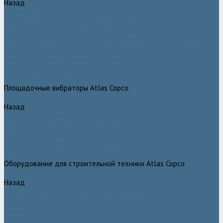
Назад
Глубинные вибраторы Atlas Copco
Механические глубинные вибраторы Atlas Copco
Пневматические глубинные вибраторы Atlas Copco (Dynapac)
Преобразователи частоты и напряжения Atlas Copco (Dynapac)
Приводы глубинных вибраторов механического типа Atlas Copco
Электромеханические глубинные вибраторы Atlas Copco
Виброрейки Atlas Copco
Затирочные машины Atlas Copco
Площадочные вибраторы Atlas Copco
Назад
Площадочные вибраторы Atlas Copco
Высокочастотные вибраторы Atlas Copco ER
Пневматические вибраторы Atlas Copco EP
Среднечастотные вибраторы Atlas Copco ER
Нарезчики швов Atlas Copco
Оборудование для строительной техники Atlas Copco
Назад
Оборудование для строительной техники Atlas Copco
Гидромолоты Atlas Copco
Компакторы Atlas Copco
Гидроножницы Atlas Copco