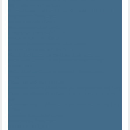
Нарезчики швов Atlas Copco
Оборудование для строительной техники Atlas Copco
Гидромолоты Atlas Copco
Компакторы Atlas Copco
Гидроножницы Atlas Copco
Грейферные захваты Atlas Copco
Измельчители Atlas Copco
Запчасти для компрессоров Atlas Copco
Компрессорное масло Atlas Copco
Масло Atlas Copco для винтовых компрессоров
Масло Atlas Copco для дизельных компрессоров и
генераторов
Масло Atlas Copco для поршневых и безмасляных
компрессоров
Сервисные наборы Atlas Copco
Сервисные наборы Atlas Copco для компрессоров до 8 Бар
Сервисные наборы Atlas Copco для компрессоров от 14
Бар
Сервисные наборы Atlas Copco для компрессоров от 8 до
14 Бар
Винтовые блоки Atlas Copco
Вентиляторы Atlas Copco
Датчики Atlas Copco