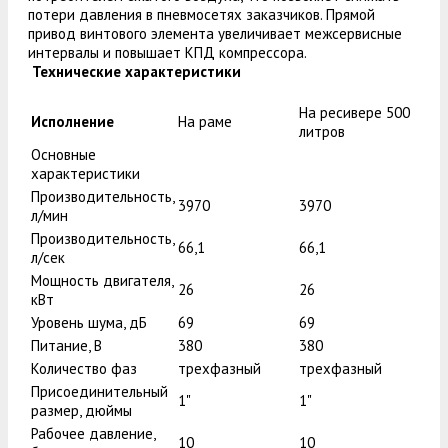
потери давления в пневмосетях заказчиков. Прямой
привод винтового элемента увеличивает межсервисные
интервалы и повышает КПД компрессора.
Технические характеристики
На ресивере 500
Исполнение
На раме
литров
Основные
характеристики
Производительность,
3970
3970
л/мин
Производительность,
66,1
66,1
л/сек
Мощность двигателя,
26
26
кВт
Уровень шума, дБ
69
69
Питание, В
380
380
Количество фаз
трехфазный
трехфазный
Присоединительный
1"
1"
размер, дюймы
Рабочее давление,
10
10