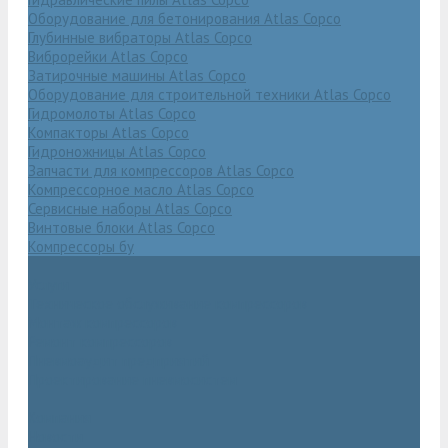
Оборудование для бетонирования Atlas Copco
Глубинные вибраторы Atlas Copco
Виброрейки Atlas Copco
Затирочные машины Atlas Copco
Оборудование для строительной техники Atlas Copco
Гидромолоты Atlas Copco
Компакторы Atlas Copco
Гидроножницы Atlas Copco
Запчасти для компрессоров Atlas Copco
Компрессорное масло Atlas Copco
Сервисные наборы Atlas Copco
Винтовые блоки Atlas Copco
Компрессоры бу
Услуги
Техническое обслуживание компрессоров
Монтаж компрессоров
Ремонт компрессоров
Пневмоаудит предприятий
Проектирование пневмосистем
Компания
Новости