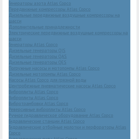
Генераторы азота Atlas Copco
Передвижные компрессоры Atlas Copco
Дизельные передвижные воздушные компрессоры на
шасси
Дополнительные принадлежности
Электрические передвижные воздушные компрессоры на
шасси
Генераторы Atlas Copco
Дизельные генераторы QIS
Дизельные генераторы QAS
Дизельные генераторы QES
Погружные насосы и мотопомпы Atlas Copco
Дизельные мотопомпы Atlas Copco
Насосы Atlas Copco для грязной воды
Центробежные пневматические насосы Atlas Copco
Виброплиты Atlas Copco
Виброплиты Atlas Copco
Вибротрамбовки Atlas Copco
Реверсивные виброплиты Atlas Copco
Ручное гидравлическое оборудование Atlas Copco
Гидравлические станции Atlas Copco
Гидравлические отбойные молотки и перфораторы Atlas
Copco
Гидравлические пилы Atlas Copco