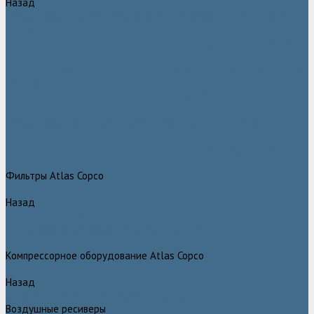
Назад
Безмасляные компрессоры низкого давления (воздуходувки)
Atlas Copco
Безмасляные винтовые компрессоры Atlas Copco серии ZT / ZR
75–750
Безмасляные винтовые компрессоры с впрыском воды в камеру
сжатия AQ
Безмасляные воздушные компрессоры Atlas Copco ZE / ZA 30 -
522
Безмасляные зубчатые компрессоры Atlas Copco серии ZT / ZR
15–55
Безмасляные центробежные компрессоры Atlas Copco ZH 355 -
900
Фильтры Atlas Copco
Назад
Фильтры Atlas Copco
Воздушные и масляные фильтры Atlas Copco
Магистральные фильтры Atlas Copco
Компрессорное оборудование Atlas Copco
Назад
Компрессорное оборудование Atlas Copco
Воздушные ресиверы