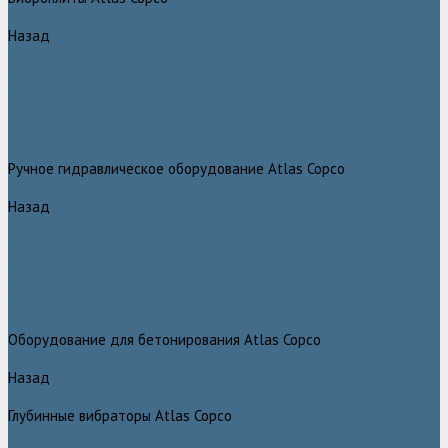
Назад
Виброплиты Atlas Copco
Виброплиты Atlas Copco
Вибротрамбовки Atlas Copco
Реверсивные виброплиты Atlas Copco
Ручные виброкатки Atlas Copco
Траншейные уплотнители Atlas Copco
Ручное гидравлическое оборудование Atlas Copco
Назад
Ручное гидравлическое оборудование Atlas Copco
Гидравлические станции Atlas Copco
Гидравлические отбойные молотки и перфораторы Atlas Copco
Гидравлические пилы Atlas Copco
Гидравлические копры, домкраты, буры Atlas Copco
Гидравлические погружные насосы Atlas Copco
Оборудование для бетонирования Atlas Copco
Назад
Оборудование для бетонирования Atlas Copco
Глубинные вибраторы Atlas Copco