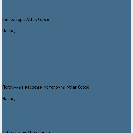
Дизельные передвижные воздушные компрессоры на шасси
Дополнительные принадлежности
Электрические передвижные воздушные компрессоры на шасси
Генераторы Atlas Copco
Назад
Генераторы Atlas Copco
Дизельные генераторы QIS
Дизельные генераторы QAS
Дизельные генераторы QES
Передвижные дизельные генераторы QAX
Дизельные генераторы QAC, QEC
Портативные генераторы серии QEP
Осветительные мачты
Дополнительные принадлежности к генераторам
Погружные насосы и мотопомпы Atlas Copco
Назад
Погружные насосы и мотопомпы Atlas Copco
Дизельные мотопомпы Atlas Copco
Насосы Atlas Copco для грязной воды
Центробежные пневматические насосы Atlas Copco
Шламовые насосы Atlas Copco
Виброплиты Atlas Copco