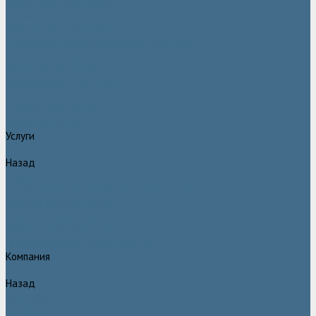
Двигатели Atlas Copco
Клапана Atlas Copco
Контроллер Atlas Copco
Мембраны для компрессоров Atlas Copco
Муфты Atlas Copco
Радиатор Atlas Copco
Ремкомплект Atlas Copco
Ремни Atlas Copco
Шланги Atlas Copco
Компрессоры бу
Услуги
Назад
Услуги
Техническое обслуживание компрессоров
Монтаж компрессоров
Ремонт компрессоров
Пневмоаудит предприятий
Проектирование пневмосистем
Компания
Назад
Компания
Новости