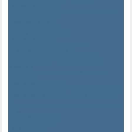
Нарезчики швов Atlas Copco
Оборудование для строительной техники Atlas Copco
Гидромолоты Atlas Copco
Компакторы Atlas Copco
Гидроножницы Atlas Copco
Грейферные захваты Atlas Copco
Измельчители Atlas Copco
Запчасти для компрессоров Atlas Copco
Компрессорное масло Atlas Copco
Масло Atlas Copco для винтовых компрессоров
Масло Atlas Copco для дизельных компрессоров и
генераторов
Масло Atlas Copco для поршневых и безмасляных
компрессоров
Сервисные наборы Atlas Copco
Сервисные наборы Atlas Copco для компрессоров до 8 Бар
Сервисные наборы Atlas Copco для компрессоров от 14
Бар
Сервисные наборы Atlas Copco для компрессоров от 8 до
14 Бар
Винтовые блоки Atlas Copco
Вентиляторы Atlas Copco
Датчики Atlas Copco