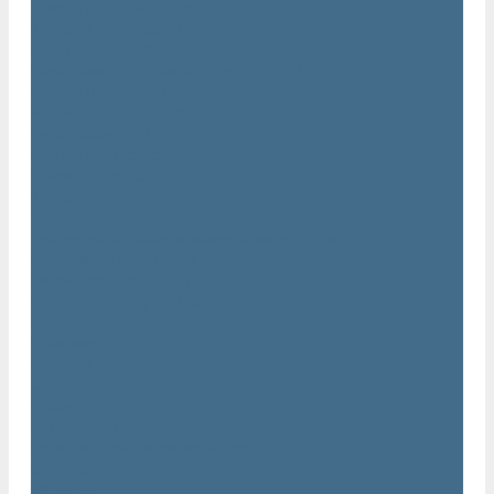
Двигатели Atlas Copco
Клапана Atlas Copco
Контроллер Atlas Copco
Мембраны для компрессоров Atlas Copco
Муфты Atlas Copco
Радиатор Atlas Copco
Ремкомплект Atlas Copco
Ремни Atlas Copco
Шланги Atlas Copco
Компрессоры бу
Услуги
Техническое обслуживание компрессоров
Монтаж компрессоров
Ремонт компрессоров
Пневмоаудит предприятий
Проектирование пневмосистем
Компания
Новости
Статьи
Вакансии
Сотрудники
Политика конфидециальности
Сертификаты
Проекты