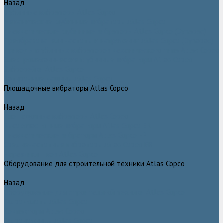
Назад
Глубинные вибраторы Atlas Copco
Механические глубинные вибраторы Atlas Copco
Пневматические глубинные вибраторы Atlas Copco (Dynapac)
Преобразователи частоты и напряжения Atlas Copco (Dynapac)
Приводы глубинных вибраторов механического типа Atlas Copco
Электромеханические глубинные вибраторы Atlas Copco
Виброрейки Atlas Copco
Затирочные машины Atlas Copco
Площадочные вибраторы Atlas Copco
Назад
Площадочные вибраторы Atlas Copco
Высокочастотные вибраторы Atlas Copco ER
Пневматические вибраторы Atlas Copco EP
Среднечастотные вибраторы Atlas Copco ER
Нарезчики швов Atlas Copco
Оборудование для строительной техники Atlas Copco
Назад
Оборудование для строительной техники Atlas Copco
Гидромолоты Atlas Copco
Компакторы Atlas Copco
Гидроножницы Atlas Copco