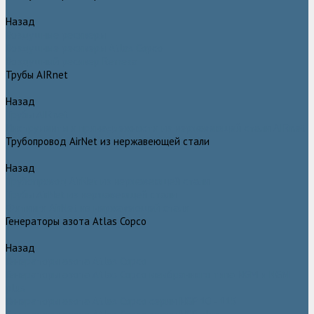
Назад
Воздушные ресиверы
Воздушные ресиверы Atlas Copco
Воздушный ресивер Remeza
Трубы AIRnet
Назад
Трубы AIRnet
Инструменты и принадлежности из нержавеющей стали AIRnet
Трубопровод AirNet из нержавеющей стали
Назад
Трубопровод AirNet из нержавеющей стали
Трубы AirNet из нержавеющей стали
Фитинги AirNet из нержавеющей стали
Генераторы азота Atlas Copco
Назад
Генераторы азота Atlas Copco
Генераторы азота Atlas Copco мембранного типа NGM и NGM
plus
Генераторы азота Atlas Copco серии NGP 10 - 115