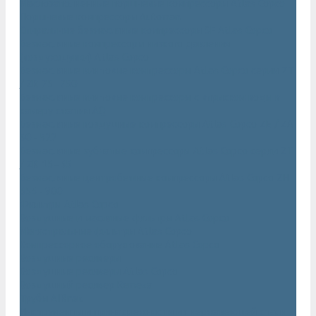
Маслозаполненные поршневые компрессоры Atlas Copco
Поршневые компрессоры Automan
Спиральные безмасляные компрессоры SF Atlas Copco
Безмасляные компрессоры низкого давления
(воздуходувки) Atlas Copco
Безмасляные винтовые компрессоры Atlas Copco серии ZT
/ ZR 75–750
Безмасляные винтовые компрессоры с впрыском воды в
камеру сжатия AQ
Безмасляные воздушные компрессоры Atlas Copco ZE / ZA
30 - 522
Безмасляные зубчатые компрессоры Atlas Copco серии ZT
/ ZR 15–55
Безмасляные центробежные компрессоры Atlas Copco ZH
355 - 900
Фильтры Atlas Copco
Воздушные и масляные фильтры Atlas Copco
Магистральные фильтры Atlas Copco
Компрессорное оборудование Atlas Copco
Воздушные ресиверы
Воздушные ресиверы Atlas Copco
Воздушный ресивер Remeza
Трубы AIRnet
Инструменты и принадлежности из нержавеющей стали