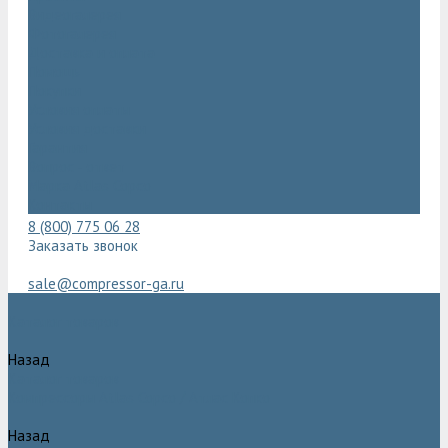
Видеогалерея
Фотогалерея
Доставка и оплата
Помощь
Покупки
Условия оплаты
Условия доставки
Гарантия
Вопрос - ответ
Марка Atlas Copco
Контакты
8 (800) 775 06 28
Заказать звонок
sale@compressor-ga.ru
Каталог товаров
Назад
Каталог товаров
Компрессоры Atlas Copco / Атлас Копко
Назад