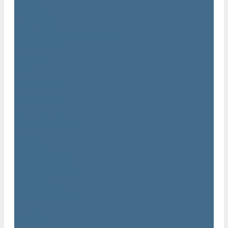
Статьи
Вакансии
Сотрудники
Политика конфидециальности
Сертификаты
Проекты
Видеогалерея
Фотогалерея
Доставка и оплата
Помощь
Покупки
Условия оплаты
Условия доставки
Гарантия
Вопрос - ответ
Марка Atlas Copco
Контакты