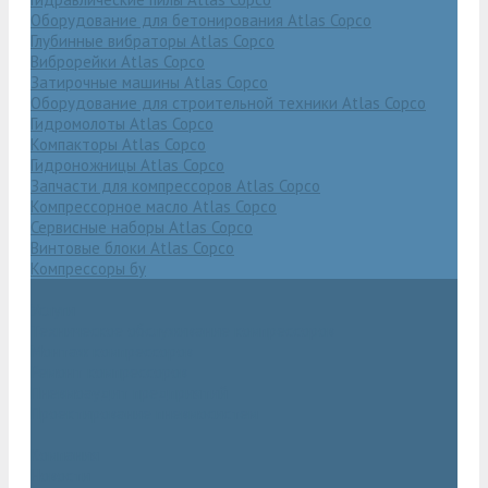
Оборудование для бетонирования Atlas Copco
Глубинные вибраторы Atlas Copco
Виброрейки Atlas Copco
Затирочные машины Atlas Copco
Оборудование для строительной техники Atlas Copco
Гидромолоты Atlas Copco
Компакторы Atlas Copco
Гидроножницы Atlas Copco
Запчасти для компрессоров Atlas Copco
Компрессорное масло Atlas Copco
Сервисные наборы Atlas Copco
Винтовые блоки Atlas Copco
Компрессоры бу
Услуги
Техническое обслуживание компрессоров
Монтаж компрессоров
Ремонт компрессоров
Пневмоаудит предприятий
Проектирование пневмосистем
Компания
Новости