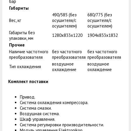
бар
Габариты
490/585 (без
680/775 (без
Вес, кг
осушителя/с
осушителя/с
осушителем)
осушителем)
Габариты без
1280x833x1220
1904x833x1832
упаковки, мм
Прочие
Наличие частотного
без частотного
без частотного
преобразователя
преобразователя
преобразователя
воздушное
воздушное
Тип охлаждения
охлаждение
охлаждение
Комплект поставки
Привод.
Система охлаждения компрессора.
Система смазки.
Воздушная система.
Шкаф управления.
Система регулировки производительности.
Модуль управления Elektronikon.