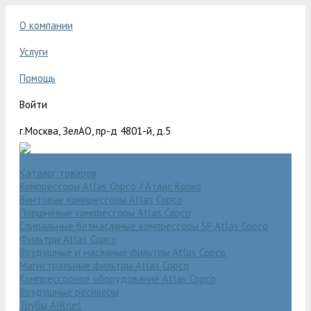
О компании
Услуги
Помощь
Войти
г.Москва, ЗелАО, пр-д 4801-й, д.5
Каталог товаров
Компрессоры Atlas Copco / Атлас Копко
Винтовые компрессоры Atlas Copco
Поршневые компрессоры Atlas Copco
Спиральные безмасляные компрессоры SF Atlas Copco
Фильтры Atlas Copco
Воздушные и масляные фильтры Atlas Copco
Магистральные фильтры Atlas Copco
Компрессорное оборудование Atlas Copco
Воздушные ресиверы
Трубы AIRnet