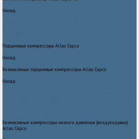
Назад
Винтовой компрессор Atlas Copco GA+
Компрессоры Atlas Copco GA 11 - 75 plus
Компрессоры Atlas Copco GA 90 - 160 plus
Винтовые компрессоры Atlas Copco G
Винтовые компрессоры Atlas Copco GA VSD plus
Поршневые компрессоры Atlas Copco
Назад
Поршневые компрессоры Atlas Copco
Безмасляные поршневые компрессоры Atlas Copco
Назад
Безмасляные поршневые компрессоры Atlas Copco
Безмасляные поршневые компрессоры OIL FREE LFX 10 BAR
Безмасляные промышленные компрессоры OIL FREE LF 10 BAR
Маслозаполненные поршневые компрессоры Atlas Copco
Поршневые компрессоры Automan
Спиральные безмасляные компрессоры SF Atlas Copco
Безмасляные компрессоры низкого давления (воздуходувки)
Atlas Copco