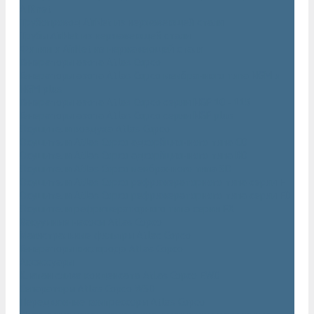
AIRnet
Трубопровод AirNet из нержавеющей стали
Трубы AirNet из нержавеющей стали
Фитинги AirNet из нержавеющей стали
Генераторы азота Atlas Copco
Генераторы азота Atlas Copco мембранного типа NGM и
NGM plus
Генераторы азота Atlas Copco серии NGP 10 - 115
Генераторы азота Atlas Copco серии NGP plus
Осушители воздуха Atlas Copco
Осушители Atlas Copco адсорбционного типа CD
Осушители Atlas Copco адсорбционного типа BD
Осушители Atlas Copco мембранного типа SD
Осушители Atlas Copco рефрижераторного типа серии F
Осушители Atlas Copco рефрижераторного типа серии FD
Осушители рефрижераторного типа серии FX
Вакуумные насосы Atlas Copco
Магистральные фильтры Atlac Copco
Генераторы кислорода Atlas Copco
Аксессуары
Клапан слива конденсата Atlas Copco EWD
Сепараторы Atlas Copco WSD
Передвижные компрессоры Atlas Copco