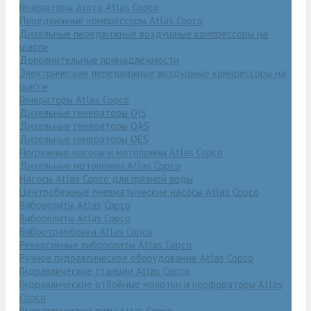
Генераторы азота Atlas Copco
Передвижные компрессоры Atlas Copco
Дизельные передвижные воздушные компрессоры на
шасси
Дополнительные принадлежности
Электрические передвижные воздушные компрессоры на
шасси
Генераторы Atlas Copco
Дизельные генераторы QIS
Дизельные генераторы QAS
Дизельные генераторы QES
Погружные насосы и мотопомпы Atlas Copco
Дизельные мотопомпы Atlas Copco
Насосы Atlas Copco для грязной воды
Центробежные пневматические насосы Atlas Copco
Виброплиты Atlas Copco
Виброплиты Atlas Copco
Вибротрамбовки Atlas Copco
Реверсивные виброплиты Atlas Copco
Ручное гидравлическое оборудование Atlas Copco
Гидравлические станции Atlas Copco
Гидравлические отбойные молотки и перфораторы Atlas
Copco
Гидравлические пилы Atlas Copco