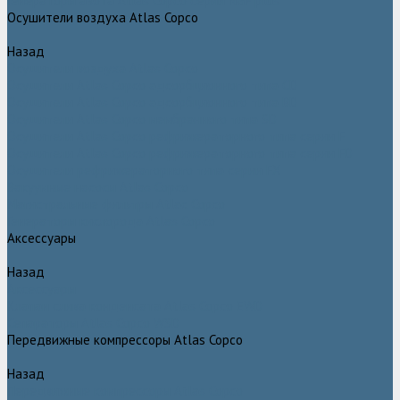
Генераторы азота Atlas Copco серии NGP plus
Осушители воздуха Atlas Copco
Назад
Осушители воздуха Atlas Copco
Осушители Atlas Copco адсорбционного типа CD
Осушители Atlas Copco адсорбционного типа BD
Осушители Atlas Copco мембранного типа SD
Осушители Atlas Copco рефрижераторного типа серии F
Осушители Atlas Copco рефрижераторного типа серии FD
Осушители рефрижераторного типа серии FX
Вакуумные насосы Atlas Copco
Магистральные фильтры Atlac Copco
Генераторы кислорода Atlas Copco
Аксессуары
Назад
Аксессуары
Клапан слива конденсата Atlas Copco EWD
Сепараторы Atlas Copco WSD
Передвижные компрессоры Atlas Copco
Назад
Передвижные компрессоры Atlas Copco