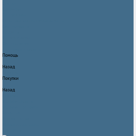
Статьи
Вакансии
Сотрудники
Политика конфидециальности
Сертификаты
Проекты
Видеогалерея
Фотогалерея
Доставка и оплата
Помощь
Назад
Помощь
Покупки
Назад
Покупки
Условия оплаты
Условия доставки
Гарантия
Вопрос - ответ
Марка Atlas Copco
Контакты