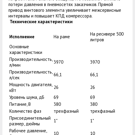
потери давления в пневмосетях заказчиков. Прямой
привод винтового элемента увеличивает межсервисные
интервалы и повышает КПД компрессора.
Технические характеристики
На ресивере 500
Исполнение
На раме
литров
Основные
характеристики
Производительность,
3970
3970
л/мин
Производительность,
66,1
66,1
л/сек
Мощность двигателя,
26
26
кВт
Уровень шума, дБ
69
69
Питание, В
380
380
Количество фаз
трехфазный
трехфазный
Присоединительный
1"
1"
размер, дюймы
Рабочее давление,
10
10