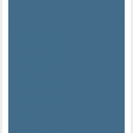
Дизельные передвижные воздушные компрессоры на
шасси
Дополнительные принадлежности
Электрические передвижные воздушные компрессоры на
шасси
Генераторы Atlas Copco
Дизельные генераторы QIS
Дизельные генераторы QAS
Дизельные генераторы QES
Передвижные дизельные генераторы QAX
Дизельные генераторы QAC, QEC
Портативные генераторы серии QEP
Осветительные мачты
Дополнительные принадлежности к генераторам
Погружные насосы и мотопомпы Atlas Copco
Дизельные мотопомпы Atlas Copco
Насосы Atlas Copco для грязной воды
Центробежные пневматические насосы Atlas Copco
Шламовые насосы Atlas Copco
Виброплиты Atlas Copco
Виброплиты Atlas Copco
Вибротрамбовки Atlas Copco
Реверсивные виброплиты Atlas Copco
Ручные виброкатки Atlas Copco