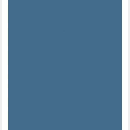
Траншейные уплотнители Atlas Copco
Ручное гидравлическое оборудование Atlas Copco
Гидравлические станции Atlas Copco
Гидравлические отбойные молотки и перфораторы Atlas
Copco
Гидравлические пилы Atlas Copco
Гидравлические копры, домкраты, буры Atlas Copco
Гидравлические погружные насосы Atlas Copco
Оборудование для бетонирования Atlas Copco
Глубинные вибраторы Atlas Copco
Механические глубинные вибраторы Atlas Copco
Пневматические глубинные вибраторы Atlas Copco
(Dynapac)
Преобразователи частоты и напряжения Atlas Copco
(Dynapac)
Приводы глубинных вибраторов механического типа Atlas
Copco
Электромеханические глубинные вибраторы Atlas Copco
Виброрейки Atlas Copco
Затирочные машины Atlas Copco
Площадочные вибраторы Atlas Copco
Высокочастотные вибраторы Atlas Copco ER
Пневматические вибраторы Atlas Copco EP
Среднечастотные вибраторы Atlas Copco ER