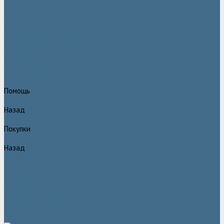
Статьи
Вакансии
Сотрудники
Политика конфидециальности
Сертификаты
Проекты
Видеогалерея
Фотогалерея
Доставка и оплата
Помощь
Назад
Помощь
Покупки
Назад
Покупки
Условия оплаты
Условия доставки
Гарантия
Вопрос - ответ
Марка Atlas Copco
Контакты