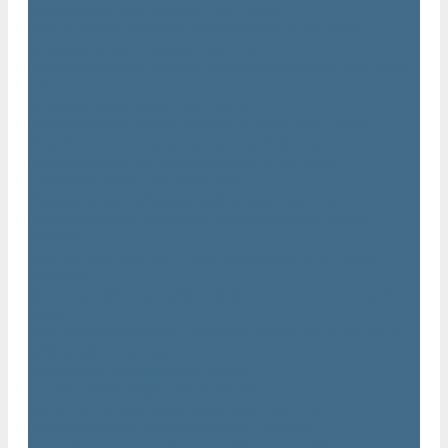
Траншейные уплотнители Atlas Copco
Ручное гидравлическое оборудование Atlas Copco
Гидравлические станции Atlas Copco
Гидравлические отбойные молотки и перфораторы Atlas
Copco
Гидравлические пилы Atlas Copco
Гидравлические копры, домкраты, буры Atlas Copco
Гидравлические погружные насосы Atlas Copco
Оборудование для бетонирования Atlas Copco
Глубинные вибраторы Atlas Copco
Механические глубинные вибраторы Atlas Copco
Пневматические глубинные вибраторы Atlas Copco
(Dynapac)
Преобразователи частоты и напряжения Atlas Copco
(Dynapac)
Приводы глубинных вибраторов механического типа Atlas
Copco
Электромеханические глубинные вибраторы Atlas Copco
Виброрейки Atlas Copco
Затирочные машины Atlas Copco
Площадочные вибраторы Atlas Copco
Высокочастотные вибраторы Atlas Copco ER
Пневматические вибраторы Atlas Copco EP
Среднечастотные вибраторы Atlas Copco ER