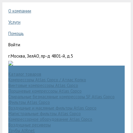
О компании
Услуги
Помощь
Войти
г.Москва, ЗелАО, пр-д 4801-й, д.5
Каталог товаров
Компрессоры Atlas Copco / Атлас Копко
Винтовые компрессоры Atlas Copco
Поршневые компрессоры Atlas Copco
Спиральные безмасляные компрессоры SF Atlas Copco
Фильтры Atlas Copco
Воздушные и масляные фильтры Atlas Copco
Магистральные фильтры Atlas Copco
Компрессорное оборудование Atlas Copco
Воздушные ресиверы
Трубы AIRnet