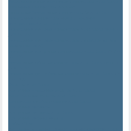
Маслозаполненные поршневые компрессоры Atlas Copco
Поршневые компрессоры Automan
Спиральные безмасляные компрессоры SF Atlas Copco
Безмасляные компрессоры низкого давления
(воздуходувки) Atlas Copco
Безмасляные винтовые компрессоры Atlas Copco серии ZT
/ ZR 75–750
Безмасляные винтовые компрессоры с впрыском воды в
камеру сжатия AQ
Безмасляные воздушные компрессоры Atlas Copco ZE / ZA
30 - 522
Безмасляные зубчатые компрессоры Atlas Copco серии ZT
/ ZR 15–55
Безмасляные центробежные компрессоры Atlas Copco ZH
355 - 900
Фильтры Atlas Copco
Воздушные и масляные фильтры Atlas Copco
Магистральные фильтры Atlas Copco
Компрессорное оборудование Atlas Copco
Воздушные ресиверы
Воздушные ресиверы Atlas Copco
Воздушный ресивер Remeza
Трубы AIRnet
Инструменты и принадлежности из нержавеющей стали