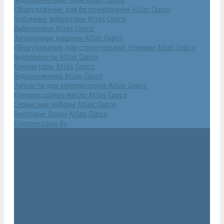
Оборудование для бетонирования Atlas Copco
Глубинные вибраторы Atlas Copco
Виброрейки Atlas Copco
Затирочные машины Atlas Copco
Оборудование для строительной техники Atlas Copco
Гидромолоты Atlas Copco
Компакторы Atlas Copco
Гидроножницы Atlas Copco
Запчасти для компрессоров Atlas Copco
Компрессорное масло Atlas Copco
Сервисные наборы Atlas Copco
Винтовые блоки Atlas Copco
Компрессоры бу
Услуги
Техническое обслуживание компрессоров
Монтаж компрессоров
Ремонт компрессоров
Пневмоаудит предприятий
Проектирование пневмосистем
Компания
Новости