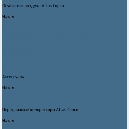
Генераторы азота Atlas Copco серии NGP plus
Осушители воздуха Atlas Copco
Назад
Осушители воздуха Atlas Copco
Осушители Atlas Copco адсорбционного типа CD
Осушители Atlas Copco адсорбционного типа BD
Осушители Atlas Copco мембранного типа SD
Осушители Atlas Copco рефрижераторного типа серии F
Осушители Atlas Copco рефрижераторного типа серии FD
Осушители рефрижераторного типа серии FX
Вакуумные насосы Atlas Copco
Магистральные фильтры Atlac Copco
Генераторы кислорода Atlas Copco
Аксессуары
Назад
Аксессуары
Клапан слива конденсата Atlas Copco EWD
Сепараторы Atlas Copco WSD
Передвижные компрессоры Atlas Copco
Назад
Передвижные компрессоры Atlas Copco