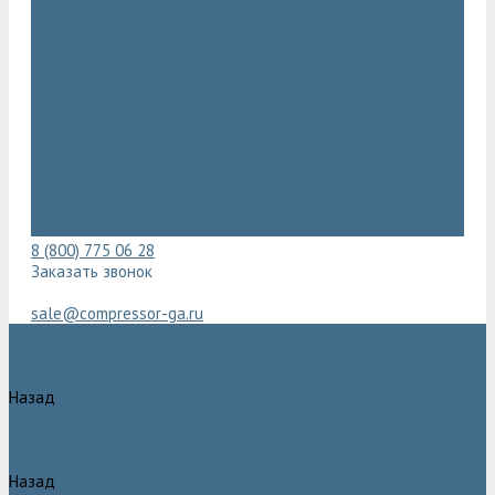
Видеогалерея
Фотогалерея
Доставка и оплата
Помощь
Покупки
Условия оплаты
Условия доставки
Гарантия
Вопрос - ответ
Марка Atlas Copco
Контакты
8 (800) 775 06 28
Заказать звонок
sale@compressor-ga.ru
Каталог товаров
Назад
Каталог товаров
Компрессоры Atlas Copco / Атлас Копко
Назад