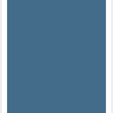
Двигатели Atlas Copco
Клапана Atlas Copco
Контроллер Atlas Copco
Мембраны для компрессоров Atlas Copco
Муфты Atlas Copco
Радиатор Atlas Copco
Ремкомплект Atlas Copco
Ремни Atlas Copco
Шланги Atlas Copco
Компрессоры бу
Услуги
Техническое обслуживание компрессоров
Монтаж компрессоров
Ремонт компрессоров
Пневмоаудит предприятий
Проектирование пневмосистем
Компания
Новости
Статьи
Вакансии
Сотрудники
Политика конфидециальности
Сертификаты
Проекты