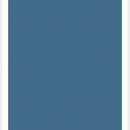
AIRnet
Трубопровод AirNet из нержавеющей стали
Трубы AirNet из нержавеющей стали
Фитинги AirNet из нержавеющей стали
Генераторы азота Atlas Copco
Генераторы азота Atlas Copco мембранного типа NGM и
NGM plus
Генераторы азота Atlas Copco серии NGP 10 - 115
Генераторы азота Atlas Copco серии NGP plus
Осушители воздуха Atlas Copco
Осушители Atlas Copco адсорбционного типа CD
Осушители Atlas Copco адсорбционного типа BD
Осушители Atlas Copco мембранного типа SD
Осушители Atlas Copco рефрижераторного типа серии F
Осушители Atlas Copco рефрижераторного типа серии FD
Осушители рефрижераторного типа серии FX
Вакуумные насосы Atlas Copco
Магистральные фильтры Atlac Copco
Генераторы кислорода Atlas Copco
Аксессуары
Клапан слива конденсата Atlas Copco EWD
Сепараторы Atlas Copco WSD
Передвижные компрессоры Atlas Copco