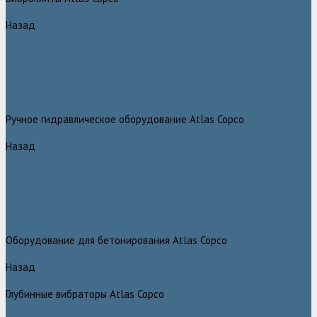
Назад
Виброплиты Atlas Copco
Виброплиты Atlas Copco
Вибротрамбовки Atlas Copco
Реверсивные виброплиты Atlas Copco
Ручные виброкатки Atlas Copco
Траншейные уплотнители Atlas Copco
Ручное гидравлическое оборудование Atlas Copco
Назад
Ручное гидравлическое оборудование Atlas Copco
Гидравлические станции Atlas Copco
Гидравлические отбойные молотки и перфораторы Atlas Copco
Гидравлические пилы Atlas Copco
Гидравлические копры, домкраты, буры Atlas Copco
Гидравлические погружные насосы Atlas Copco
Оборудование для бетонирования Atlas Copco
Назад
Оборудование для бетонирования Atlas Copco
Глубинные вибраторы Atlas Copco