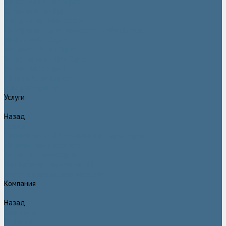
Двигатели Atlas Copco
Клапана Atlas Copco
Контроллер Atlas Copco
Мембраны для компрессоров Atlas Copco
Муфты Atlas Copco
Радиатор Atlas Copco
Ремкомплект Atlas Copco
Ремни Atlas Copco
Шланги Atlas Copco
Компрессоры бу
Услуги
Назад
Услуги
Техническое обслуживание компрессоров
Монтаж компрессоров
Ремонт компрессоров
Пневмоаудит предприятий
Проектирование пневмосистем
Компания
Назад
Компания
Новости