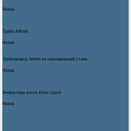
Назад
Воздушные ресиверы
Воздушные ресиверы Atlas Copco
Воздушный ресивер Remeza
Трубы AIRnet
Назад
Трубы AIRnet
Инструменты и принадлежности из нержавеющей стали AIRnet
Трубопровод AirNet из нержавеющей стали
Назад
Трубопровод AirNet из нержавеющей стали
Трубы AirNet из нержавеющей стали
Фитинги AirNet из нержавеющей стали
Генераторы азота Atlas Copco
Назад
Генераторы азота Atlas Copco
Генераторы азота Atlas Copco мембранного типа NGM и NGM
plus
Генераторы азота Atlas Copco серии NGP 10 - 115