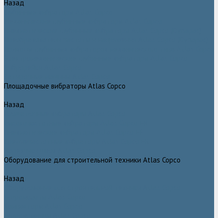
Назад
Глубинные вибраторы Atlas Copco
Механические глубинные вибраторы Atlas Copco
Пневматические глубинные вибраторы Atlas Copco (Dynapac)
Преобразователи частоты и напряжения Atlas Copco (Dynapac)
Приводы глубинных вибраторов механического типа Atlas Copco
Электромеханические глубинные вибраторы Atlas Copco
Виброрейки Atlas Copco
Затирочные машины Atlas Copco
Площадочные вибраторы Atlas Copco
Назад
Площадочные вибраторы Atlas Copco
Высокочастотные вибраторы Atlas Copco ER
Пневматические вибраторы Atlas Copco EP
Среднечастотные вибраторы Atlas Copco ER
Нарезчики швов Atlas Copco
Оборудование для строительной техники Atlas Copco
Назад
Оборудование для строительной техники Atlas Copco
Гидромолоты Atlas Copco
Компакторы Atlas Copco
Гидроножницы Atlas Copco