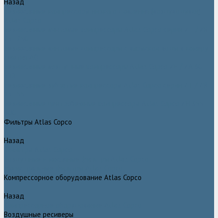
Назад
Безмасляные компрессоры низкого давления (воздуходувки)
Atlas Copco
Безмасляные винтовые компрессоры Atlas Copco серии ZT / ZR
75–750
Безмасляные винтовые компрессоры с впрыском воды в камеру
сжатия AQ
Безмасляные воздушные компрессоры Atlas Copco ZE / ZA 30 -
522
Безмасляные зубчатые компрессоры Atlas Copco серии ZT / ZR
15–55
Безмасляные центробежные компрессоры Atlas Copco ZH 355 -
900
Фильтры Atlas Copco
Назад
Фильтры Atlas Copco
Воздушные и масляные фильтры Atlas Copco
Магистральные фильтры Atlas Copco
Компрессорное оборудование Atlas Copco
Назад
Компрессорное оборудование Atlas Copco
Воздушные ресиверы