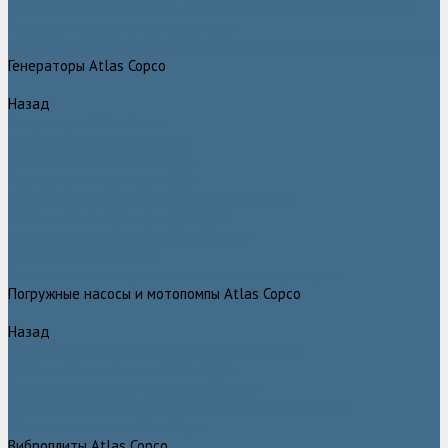
Дизельные передвижные воздушные компрессоры на шасси
Дополнительные принадлежности
Электрические передвижные воздушные компрессоры на шасси
Генераторы Atlas Copco
Назад
Генераторы Atlas Copco
Дизельные генераторы QIS
Дизельные генераторы QAS
Дизельные генераторы QES
Передвижные дизельные генераторы QAX
Дизельные генераторы QAC, QEC
Портативные генераторы серии QEP
Осветительные мачты
Дополнительные принадлежности к генераторам
Погружные насосы и мотопомпы Atlas Copco
Назад
Погружные насосы и мотопомпы Atlas Copco
Дизельные мотопомпы Atlas Copco
Насосы Atlas Copco для грязной воды
Центробежные пневматические насосы Atlas Copco
Шламовые насосы Atlas Copco
Виброплиты Atlas Copco