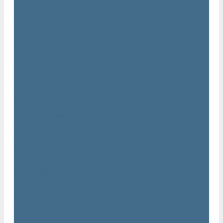
Дизельные передвижные воздушные компрессоры на
шасси
Дополнительные принадлежности
Электрические передвижные воздушные компрессоры на
шасси
Генераторы Atlas Copco
Дизельные генераторы QIS
Дизельные генераторы QAS
Дизельные генераторы QES
Передвижные дизельные генераторы QAX
Дизельные генераторы QAC, QEC
Портативные генераторы серии QEP
Осветительные мачты
Дополнительные принадлежности к генераторам
Погружные насосы и мотопомпы Atlas Copco
Дизельные мотопомпы Atlas Copco
Насосы Atlas Copco для грязной воды
Центробежные пневматические насосы Atlas Copco
Шламовые насосы Atlas Copco
Виброплиты Atlas Copco
Виброплиты Atlas Copco
Вибротрамбовки Atlas Copco
Реверсивные виброплиты Atlas Copco
Ручные виброкатки Atlas Copco