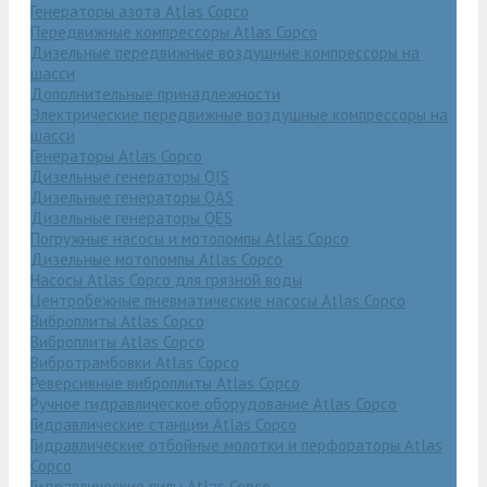
Генераторы азота Atlas Copco
Передвижные компрессоры Atlas Copco
Дизельные передвижные воздушные компрессоры на
шасси
Дополнительные принадлежности
Электрические передвижные воздушные компрессоры на
шасси
Генераторы Atlas Copco
Дизельные генераторы QIS
Дизельные генераторы QAS
Дизельные генераторы QES
Погружные насосы и мотопомпы Atlas Copco
Дизельные мотопомпы Atlas Copco
Насосы Atlas Copco для грязной воды
Центробежные пневматические насосы Atlas Copco
Виброплиты Atlas Copco
Виброплиты Atlas Copco
Вибротрамбовки Atlas Copco
Реверсивные виброплиты Atlas Copco
Ручное гидравлическое оборудование Atlas Copco
Гидравлические станции Atlas Copco
Гидравлические отбойные молотки и перфораторы Atlas
Copco
Гидравлические пилы Atlas Copco