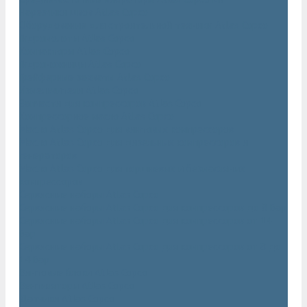
Нарезчики швов Atlas Copco
Оборудование для строительной техники Atlas Copco
Гидромолоты Atlas Copco
Компакторы Atlas Copco
Гидроножницы Atlas Copco
Грейферные захваты Atlas Copco
Измельчители Atlas Copco
Запчасти для компрессоров Atlas Copco
Компрессорное масло Atlas Copco
Масло Atlas Copco для винтовых компрессоров
Масло Atlas Copco для дизельных компрессоров и
генераторов
Масло Atlas Copco для поршневых и безмасляных
компрессоров
Сервисные наборы Atlas Copco
Сервисные наборы Atlas Copco для компрессоров до 8 Бар
Сервисные наборы Atlas Copco для компрессоров от 14
Бар
Сервисные наборы Atlas Copco для компрессоров от 8 до
14 Бар
Винтовые блоки Atlas Copco
Вентиляторы Atlas Copco
Датчики Atlas Copco