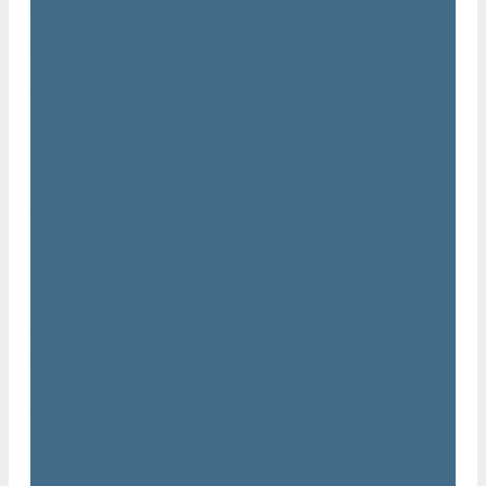
Статьи
Вакансии
Сотрудники
Политика конфидециальности
Сертификаты
Проекты
Видеогалерея
Фотогалерея
Доставка и оплата
Помощь
Покупки
Условия оплаты
Условия доставки
Гарантия
Вопрос - ответ
Марка Atlas Copco
Контакты