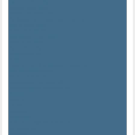
Двигатели Atlas Copco
Клапана Atlas Copco
Контроллер Atlas Copco
Мембраны для компрессоров Atlas Copco
Муфты Atlas Copco
Радиатор Atlas Copco
Ремкомплект Atlas Copco
Ремни Atlas Copco
Шланги Atlas Copco
Компрессоры бу
Услуги
Техническое обслуживание компрессоров
Монтаж компрессоров
Ремонт компрессоров
Пневмоаудит предприятий
Проектирование пневмосистем
Компания
Новости
Статьи
Вакансии
Сотрудники
Политика конфидециальности
Сертификаты
Проекты