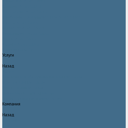
Двигатели Atlas Copco
Клапана Atlas Copco
Контроллер Atlas Copco
Мембраны для компрессоров Atlas Copco
Муфты Atlas Copco
Радиатор Atlas Copco
Ремкомплект Atlas Copco
Ремни Atlas Copco
Шланги Atlas Copco
Компрессоры бу
Услуги
Назад
Услуги
Техническое обслуживание компрессоров
Монтаж компрессоров
Ремонт компрессоров
Пневмоаудит предприятий
Проектирование пневмосистем
Компания
Назад
Компания
Новости