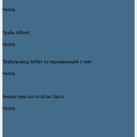
Назад
Воздушные ресиверы
Воздушные ресиверы Atlas Copco
Воздушный ресивер Remeza
Трубы AIRnet
Назад
Трубы AIRnet
Инструменты и принадлежности из нержавеющей стали AIRnet
Трубопровод AirNet из нержавеющей стали
Назад
Трубопровод AirNet из нержавеющей стали
Трубы AirNet из нержавеющей стали
Фитинги AirNet из нержавеющей стали
Генераторы азота Atlas Copco
Назад
Генераторы азота Atlas Copco
Генераторы азота Atlas Copco мембранного типа NGM и NGM
plus
Генераторы азота Atlas Copco серии NGP 10 - 115