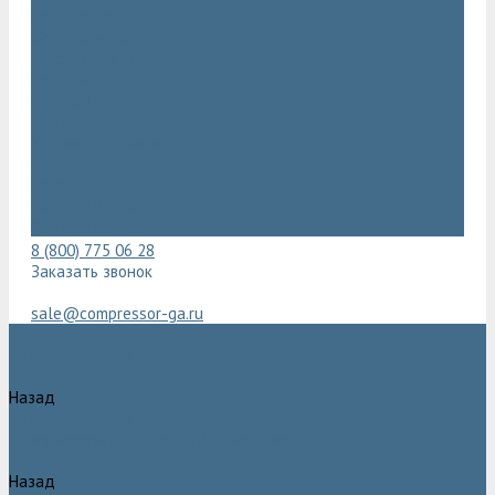
Видеогалерея
Фотогалерея
Доставка и оплата
Помощь
Покупки
Условия оплаты
Условия доставки
Гарантия
Вопрос - ответ
Марка Atlas Copco
Контакты
8 (800) 775 06 28
Заказать звонок
sale@compressor-ga.ru
Каталог товаров
Назад
Каталог товаров
Компрессоры Atlas Copco / Атлас Копко
Назад