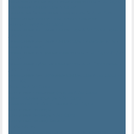
Маслозаполненные поршневые компрессоры Atlas Copco
Поршневые компрессоры Automan
Спиральные безмасляные компрессоры SF Atlas Copco
Безмасляные компрессоры низкого давления
(воздуходувки) Atlas Copco
Безмасляные винтовые компрессоры Atlas Copco серии ZT
/ ZR 75–750
Безмасляные винтовые компрессоры с впрыском воды в
камеру сжатия AQ
Безмасляные воздушные компрессоры Atlas Copco ZE / ZA
30 - 522
Безмасляные зубчатые компрессоры Atlas Copco серии ZT
/ ZR 15–55
Безмасляные центробежные компрессоры Atlas Copco ZH
355 - 900
Фильтры Atlas Copco
Воздушные и масляные фильтры Atlas Copco
Магистральные фильтры Atlas Copco
Компрессорное оборудование Atlas Copco
Воздушные ресиверы
Воздушные ресиверы Atlas Copco
Воздушный ресивер Remeza
Трубы AIRnet
Инструменты и принадлежности из нержавеющей стали