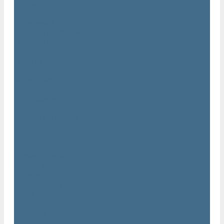
Статьи
Вакансии
Сотрудники
Политика конфидециальности
Сертификаты
Проекты
Видеогалерея
Фотогалерея
Доставка и оплата
Помощь
Покупки
Условия оплаты
Условия доставки
Гарантия
Вопрос - ответ
Марка Atlas Copco
Контакты