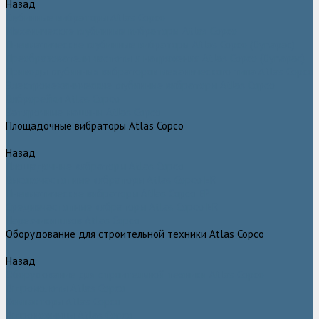
Назад
Глубинные вибраторы Atlas Copco
Механические глубинные вибраторы Atlas Copco
Пневматические глубинные вибраторы Atlas Copco (Dynapac)
Преобразователи частоты и напряжения Atlas Copco (Dynapac)
Приводы глубинных вибраторов механического типа Atlas Copco
Электромеханические глубинные вибраторы Atlas Copco
Виброрейки Atlas Copco
Затирочные машины Atlas Copco
Площадочные вибраторы Atlas Copco
Назад
Площадочные вибраторы Atlas Copco
Высокочастотные вибраторы Atlas Copco ER
Пневматические вибраторы Atlas Copco EP
Среднечастотные вибраторы Atlas Copco ER
Нарезчики швов Atlas Copco
Оборудование для строительной техники Atlas Copco
Назад
Оборудование для строительной техники Atlas Copco
Гидромолоты Atlas Copco
Компакторы Atlas Copco
Гидроножницы Atlas Copco