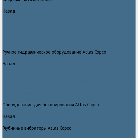
Назад
Виброплиты Atlas Copco
Виброплиты Atlas Copco
Вибротрамбовки Atlas Copco
Реверсивные виброплиты Atlas Copco
Ручные виброкатки Atlas Copco
Траншейные уплотнители Atlas Copco
Ручное гидравлическое оборудование Atlas Copco
Назад
Ручное гидравлическое оборудование Atlas Copco
Гидравлические станции Atlas Copco
Гидравлические отбойные молотки и перфораторы Atlas Copco
Гидравлические пилы Atlas Copco
Гидравлические копры, домкраты, буры Atlas Copco
Гидравлические погружные насосы Atlas Copco
Оборудование для бетонирования Atlas Copco
Назад
Оборудование для бетонирования Atlas Copco
Глубинные вибраторы Atlas Copco