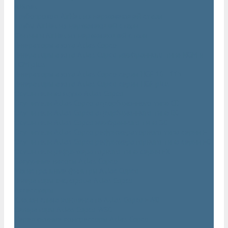
AIRnet
Трубопровод AirNet из нержавеющей стали
Трубы AirNet из нержавеющей стали
Фитинги AirNet из нержавеющей стали
Генераторы азота Atlas Copco
Генераторы азота Atlas Copco мембранного типа NGM и
NGM plus
Генераторы азота Atlas Copco серии NGP 10 - 115
Генераторы азота Atlas Copco серии NGP plus
Осушители воздуха Atlas Copco
Осушители Atlas Copco адсорбционного типа CD
Осушители Atlas Copco адсорбционного типа BD
Осушители Atlas Copco мембранного типа SD
Осушители Atlas Copco рефрижераторного типа серии F
Осушители Atlas Copco рефрижераторного типа серии FD
Осушители рефрижераторного типа серии FX
Вакуумные насосы Atlas Copco
Магистральные фильтры Atlac Copco
Генераторы кислорода Atlas Copco
Аксессуары
Клапан слива конденсата Atlas Copco EWD
Сепараторы Atlas Copco WSD
Передвижные компрессоры Atlas Copco