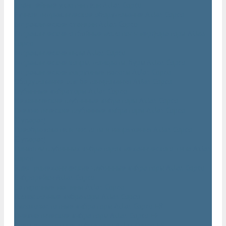
Траншейные уплотнители Atlas Copco
Ручное гидравлическое оборудование Atlas Copco
Гидравлические станции Atlas Copco
Гидравлические отбойные молотки и перфораторы Atlas
Copco
Гидравлические пилы Atlas Copco
Гидравлические копры, домкраты, буры Atlas Copco
Гидравлические погружные насосы Atlas Copco
Оборудование для бетонирования Atlas Copco
Глубинные вибраторы Atlas Copco
Механические глубинные вибраторы Atlas Copco
Пневматические глубинные вибраторы Atlas Copco
(Dynapac)
Преобразователи частоты и напряжения Atlas Copco
(Dynapac)
Приводы глубинных вибраторов механического типа Atlas
Copco
Электромеханические глубинные вибраторы Atlas Copco
Виброрейки Atlas Copco
Затирочные машины Atlas Copco
Площадочные вибраторы Atlas Copco
Высокочастотные вибраторы Atlas Copco ER
Пневматические вибраторы Atlas Copco EP
Среднечастотные вибраторы Atlas Copco ER