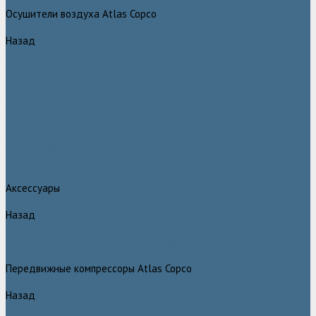
Генераторы азота Atlas Copco серии NGP plus
Осушители воздуха Atlas Copco
Назад
Осушители воздуха Atlas Copco
Осушители Atlas Copco адсорбционного типа CD
Осушители Atlas Copco адсорбционного типа BD
Осушители Atlas Copco мембранного типа SD
Осушители Atlas Copco рефрижераторного типа серии F
Осушители Atlas Copco рефрижераторного типа серии FD
Осушители рефрижераторного типа серии FX
Вакуумные насосы Atlas Copco
Магистральные фильтры Atlac Copco
Генераторы кислорода Atlas Copco
Аксессуары
Назад
Аксессуары
Клапан слива конденсата Atlas Copco EWD
Сепараторы Atlas Copco WSD
Передвижные компрессоры Atlas Copco
Назад
Передвижные компрессоры Atlas Copco