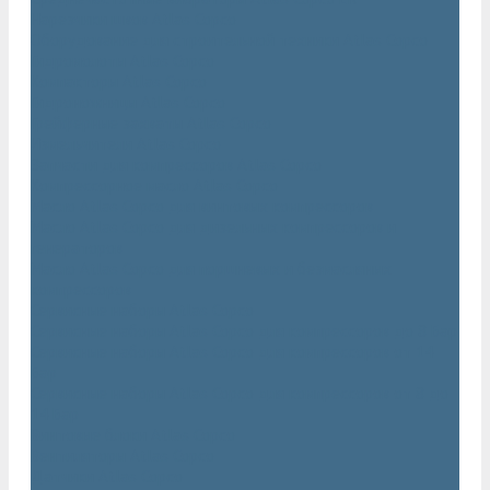
Нарезчики швов Atlas Copco
Оборудование для строительной техники Atlas Copco
Гидромолоты Atlas Copco
Компакторы Atlas Copco
Гидроножницы Atlas Copco
Грейферные захваты Atlas Copco
Измельчители Atlas Copco
Запчасти для компрессоров Atlas Copco
Компрессорное масло Atlas Copco
Масло Atlas Copco для винтовых компрессоров
Масло Atlas Copco для дизельных компрессоров и
генераторов
Масло Atlas Copco для поршневых и безмасляных
компрессоров
Сервисные наборы Atlas Copco
Сервисные наборы Atlas Copco для компрессоров до 8 Бар
Сервисные наборы Atlas Copco для компрессоров от 14
Бар
Сервисные наборы Atlas Copco для компрессоров от 8 до
14 Бар
Винтовые блоки Atlas Copco
Вентиляторы Atlas Copco
Датчики Atlas Copco