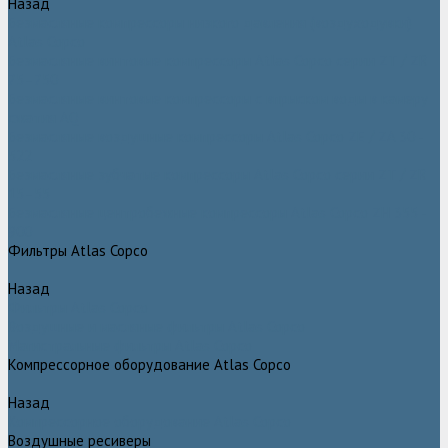
Назад
Безмасляные компрессоры низкого давления (воздуходувки)
Atlas Copco
Безмасляные винтовые компрессоры Atlas Copco серии ZT / ZR
75–750
Безмасляные винтовые компрессоры с впрыском воды в камеру
сжатия AQ
Безмасляные воздушные компрессоры Atlas Copco ZE / ZA 30 -
522
Безмасляные зубчатые компрессоры Atlas Copco серии ZT / ZR
15–55
Безмасляные центробежные компрессоры Atlas Copco ZH 355 -
900
Фильтры Atlas Copco
Назад
Фильтры Atlas Copco
Воздушные и масляные фильтры Atlas Copco
Магистральные фильтры Atlas Copco
Компрессорное оборудование Atlas Copco
Назад
Компрессорное оборудование Atlas Copco
Воздушные ресиверы