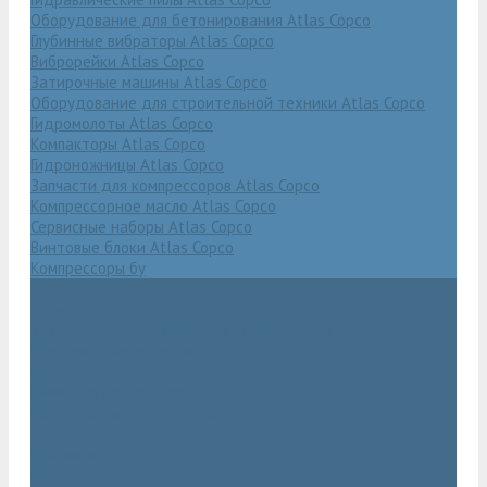
Оборудование для бетонирования Atlas Copco
Глубинные вибраторы Atlas Copco
Виброрейки Atlas Copco
Затирочные машины Atlas Copco
Оборудование для строительной техники Atlas Copco
Гидромолоты Atlas Copco
Компакторы Atlas Copco
Гидроножницы Atlas Copco
Запчасти для компрессоров Atlas Copco
Компрессорное масло Atlas Copco
Сервисные наборы Atlas Copco
Винтовые блоки Atlas Copco
Компрессоры бу
Услуги
Техническое обслуживание компрессоров
Монтаж компрессоров
Ремонт компрессоров
Пневмоаудит предприятий
Проектирование пневмосистем
Компания
Новости