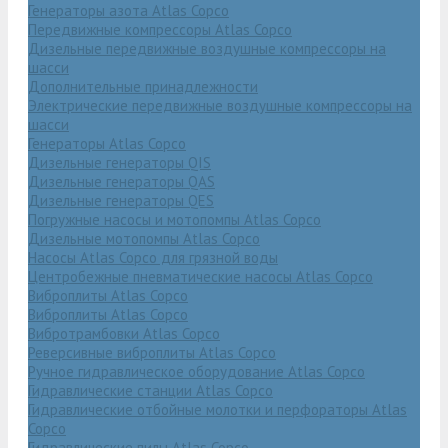
Генераторы азота Atlas Copco
Передвижные компрессоры Atlas Copco
Дизельные передвижные воздушные компрессоры на
шасси
Дополнительные принадлежности
Электрические передвижные воздушные компрессоры на
шасси
Генераторы Atlas Copco
Дизельные генераторы QIS
Дизельные генераторы QAS
Дизельные генераторы QES
Погружные насосы и мотопомпы Atlas Copco
Дизельные мотопомпы Atlas Copco
Насосы Atlas Copco для грязной воды
Центробежные пневматические насосы Atlas Copco
Виброплиты Atlas Copco
Виброплиты Atlas Copco
Вибротрамбовки Atlas Copco
Реверсивные виброплиты Atlas Copco
Ручное гидравлическое оборудование Atlas Copco
Гидравлические станции Atlas Copco
Гидравлические отбойные молотки и перфораторы Atlas
Copco
Гидравлические пилы Atlas Copco