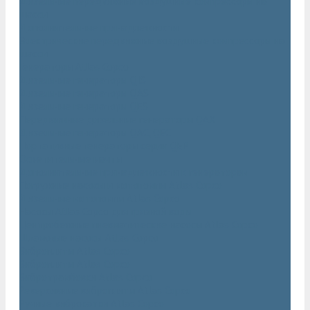
Дизельные передвижные воздушные компрессоры на
шасси
Дополнительные принадлежности
Электрические передвижные воздушные компрессоры на
шасси
Генераторы Atlas Copco
Дизельные генераторы QIS
Дизельные генераторы QAS
Дизельные генераторы QES
Передвижные дизельные генераторы QAX
Дизельные генераторы QAC, QEC
Портативные генераторы серии QEP
Осветительные мачты
Дополнительные принадлежности к генераторам
Погружные насосы и мотопомпы Atlas Copco
Дизельные мотопомпы Atlas Copco
Насосы Atlas Copco для грязной воды
Центробежные пневматические насосы Atlas Copco
Шламовые насосы Atlas Copco
Виброплиты Atlas Copco
Виброплиты Atlas Copco
Вибротрамбовки Atlas Copco
Реверсивные виброплиты Atlas Copco
Ручные виброкатки Atlas Copco