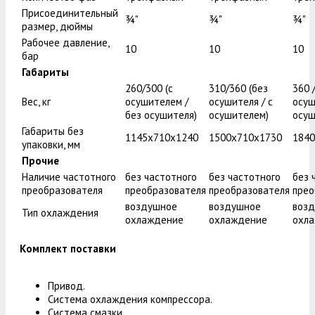
Присоединительный
¾"
¾"
¾"
размер, дюймы
Рабочее давление,
10
10
10
бар
Габариты
260/300 (с
310/360 (без
360 
Вес, кг
осушителем /
осушителя / с
осуш
без осушителя)
осушителем)
осуш
Габариты без
1145x710x1240
1500x710x1730
1840
упаковки, мм
Прочие
Наличие частотного
без частотного
без частотного
без 
преобразователя
преобразователя
преобразователя
прео
воздушное
воздушное
воз
Тип охлаждения
охлаждение
охлаждение
охл
Комплект поставки
Привод.
Система охлаждения компрессора.
Система смазки.