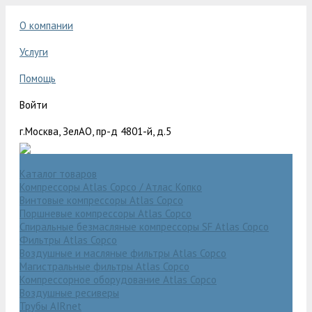
О компании
Услуги
Помощь
Войти
г.Москва, ЗелАО, пр-д 4801-й, д.5
Каталог товаров
Компрессоры Atlas Copco / Атлас Копко
Винтовые компрессоры Atlas Copco
Поршневые компрессоры Atlas Copco
Спиральные безмасляные компрессоры SF Atlas Copco
Фильтры Atlas Copco
Воздушные и масляные фильтры Atlas Copco
Магистральные фильтры Atlas Copco
Компрессорное оборудование Atlas Copco
Воздушные ресиверы
Трубы AIRnet