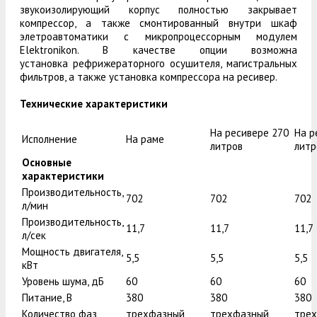
звукоизолирующий корпус полностью закрывает
компрессор, а также смонтированный внутри шкаф
элетроавтоматики с микропроцессорным модулем
Elektronikon. В качестве опции возможна
установка рефрижераторного осушителя, магистральных
фильтров, а также установка компрессора на ресивер.
Технические характеристики
На ресивере 270
На р
Исполнение
На раме
литров
литр
Основные
характеристики
Производительность,
702
702
702
л/мин
Производительность,
11,7
11,7
11,7
л/сек
Мощность двигателя,
5,5
5,5
5,5
кВт
Уровень шума, дБ
60
60
60
Питание, В
380
380
380
Количество фаз
трехфазный
трехфазный
тре