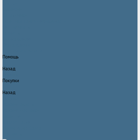
Статьи
Вакансии
Сотрудники
Политика конфидециальности
Сертификаты
Проекты
Видеогалерея
Фотогалерея
Доставка и оплата
Помощь
Назад
Помощь
Покупки
Назад
Покупки
Условия оплаты
Условия доставки
Гарантия
Вопрос - ответ
Марка Atlas Copco
Контакты