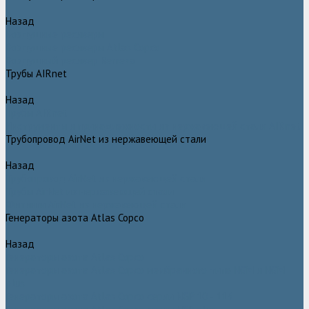
Назад
Воздушные ресиверы
Воздушные ресиверы Atlas Copco
Воздушный ресивер Remeza
Трубы AIRnet
Назад
Трубы AIRnet
Инструменты и принадлежности из нержавеющей стали AIRnet
Трубопровод AirNet из нержавеющей стали
Назад
Трубопровод AirNet из нержавеющей стали
Трубы AirNet из нержавеющей стали
Фитинги AirNet из нержавеющей стали
Генераторы азота Atlas Copco
Назад
Генераторы азота Atlas Copco
Генераторы азота Atlas Copco мембранного типа NGM и NGM
plus
Генераторы азота Atlas Copco серии NGP 10 - 115