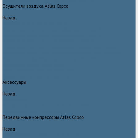
Генераторы азота Atlas Copco серии NGP plus
Осушители воздуха Atlas Copco
Назад
Осушители воздуха Atlas Copco
Осушители Atlas Copco адсорбционного типа CD
Осушители Atlas Copco адсорбционного типа BD
Осушители Atlas Copco мембранного типа SD
Осушители Atlas Copco рефрижераторного типа серии F
Осушители Atlas Copco рефрижераторного типа серии FD
Осушители рефрижераторного типа серии FX
Вакуумные насосы Atlas Copco
Магистральные фильтры Atlac Copco
Генераторы кислорода Atlas Copco
Аксессуары
Назад
Аксессуары
Клапан слива конденсата Atlas Copco EWD
Сепараторы Atlas Copco WSD
Передвижные компрессоры Atlas Copco
Назад
Передвижные компрессоры Atlas Copco