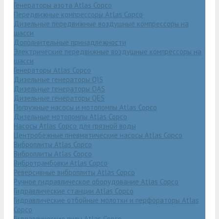
Генераторы азота Atlas Copco
Передвижные компрессоры Atlas Copco
Дизельные передвижные воздушные компрессоры на
шасси
Дополнительные принадлежности
Электрические передвижные воздушные компрессоры на
шасси
Генераторы Atlas Copco
Дизельные генераторы QIS
Дизельные генераторы QAS
Дизельные генераторы QES
Погружные насосы и мотопомпы Atlas Copco
Дизельные мотопомпы Atlas Copco
Насосы Atlas Copco для грязной воды
Центробежные пневматические насосы Atlas Copco
Виброплиты Atlas Copco
Виброплиты Atlas Copco
Вибротрамбовки Atlas Copco
Реверсивные виброплиты Atlas Copco
Ручное гидравлическое оборудование Atlas Copco
Гидравлические станции Atlas Copco
Гидравлические отбойные молотки и перфораторы Atlas
Copco
Гидравлические пилы Atlas Copco