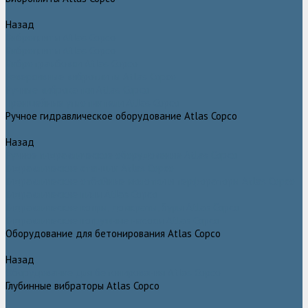
Назад
Виброплиты Atlas Copco
Виброплиты Atlas Copco
Вибротрамбовки Atlas Copco
Реверсивные виброплиты Atlas Copco
Ручные виброкатки Atlas Copco
Траншейные уплотнители Atlas Copco
Ручное гидравлическое оборудование Atlas Copco
Назад
Ручное гидравлическое оборудование Atlas Copco
Гидравлические станции Atlas Copco
Гидравлические отбойные молотки и перфораторы Atlas Copco
Гидравлические пилы Atlas Copco
Гидравлические копры, домкраты, буры Atlas Copco
Гидравлические погружные насосы Atlas Copco
Оборудование для бетонирования Atlas Copco
Назад
Оборудование для бетонирования Atlas Copco
Глубинные вибраторы Atlas Copco