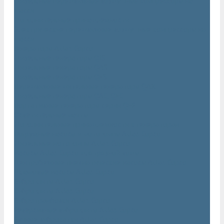
Дизельные передвижные воздушные компрессоры на
шасси
Дополнительные принадлежности
Электрические передвижные воздушные компрессоры на
шасси
Генераторы Atlas Copco
Дизельные генераторы QIS
Дизельные генераторы QAS
Дизельные генераторы QES
Передвижные дизельные генераторы QAX
Дизельные генераторы QAC, QEC
Портативные генераторы серии QEP
Осветительные мачты
Дополнительные принадлежности к генераторам
Погружные насосы и мотопомпы Atlas Copco
Дизельные мотопомпы Atlas Copco
Насосы Atlas Copco для грязной воды
Центробежные пневматические насосы Atlas Copco
Шламовые насосы Atlas Copco
Виброплиты Atlas Copco
Виброплиты Atlas Copco
Вибротрамбовки Atlas Copco
Реверсивные виброплиты Atlas Copco
Ручные виброкатки Atlas Copco