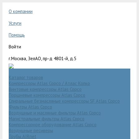
О компании
Услуги
Помощь
Войти
г.Москва, ЗелАО, пр-д 4801-й, д.5
Каталог товаров
Компрессоры Atlas Copco / Атлас Копко
Винтовые компрессоры Atlas Copco
Поршневые компрессоры Atlas Copco
Спиральные безмасляные компрессоры SF Atlas Copco
Фильтры Atlas Copco
Воздушные и масляные фильтры Atlas Copco
Магистральные фильтры Atlas Copco
Компрессорное оборудование Atlas Copco
Воздушные ресиверы
Трубы AIRnet