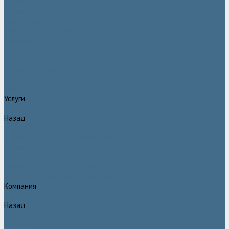
Двигатели Atlas Copco
Клапана Atlas Copco
Контроллер Atlas Copco
Мембраны для компрессоров Atlas Copco
Муфты Atlas Copco
Радиатор Atlas Copco
Ремкомплект Atlas Copco
Ремни Atlas Copco
Шланги Atlas Copco
Компрессоры бу
Услуги
Назад
Услуги
Техническое обслуживание компрессоров
Монтаж компрессоров
Ремонт компрессоров
Пневмоаудит предприятий
Проектирование пневмосистем
Компания
Назад
Компания
Новости