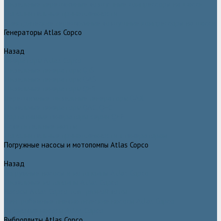
Дизельные передвижные воздушные компрессоры на шасси
Дополнительные принадлежности
Электрические передвижные воздушные компрессоры на шасси
Генераторы Atlas Copco
Назад
Генераторы Atlas Copco
Дизельные генераторы QIS
Дизельные генераторы QAS
Дизельные генераторы QES
Передвижные дизельные генераторы QAX
Дизельные генераторы QAC, QEC
Портативные генераторы серии QEP
Осветительные мачты
Дополнительные принадлежности к генераторам
Погружные насосы и мотопомпы Atlas Copco
Назад
Погружные насосы и мотопомпы Atlas Copco
Дизельные мотопомпы Atlas Copco
Насосы Atlas Copco для грязной воды
Центробежные пневматические насосы Atlas Copco
Шламовые насосы Atlas Copco
Виброплиты Atlas Copco