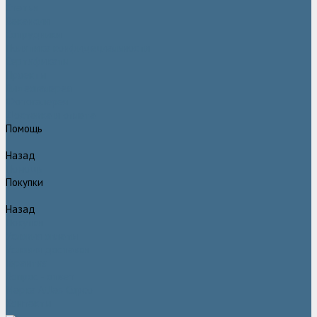
Статьи
Вакансии
Сотрудники
Политика конфидециальности
Сертификаты
Проекты
Видеогалерея
Фотогалерея
Доставка и оплата
Помощь
Назад
Помощь
Покупки
Назад
Покупки
Условия оплаты
Условия доставки
Гарантия
Вопрос - ответ
Марка Atlas Copco
Контакты