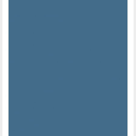
AIRnet
Трубопровод AirNet из нержавеющей стали
Трубы AirNet из нержавеющей стали
Фитинги AirNet из нержавеющей стали
Генераторы азота Atlas Copco
Генераторы азота Atlas Copco мембранного типа NGM и
NGM plus
Генераторы азота Atlas Copco серии NGP 10 - 115
Генераторы азота Atlas Copco серии NGP plus
Осушители воздуха Atlas Copco
Осушители Atlas Copco адсорбционного типа CD
Осушители Atlas Copco адсорбционного типа BD
Осушители Atlas Copco мембранного типа SD
Осушители Atlas Copco рефрижераторного типа серии F
Осушители Atlas Copco рефрижераторного типа серии FD
Осушители рефрижераторного типа серии FX
Вакуумные насосы Atlas Copco
Магистральные фильтры Atlac Copco
Генераторы кислорода Atlas Copco
Аксессуары
Клапан слива конденсата Atlas Copco EWD
Сепараторы Atlas Copco WSD
Передвижные компрессоры Atlas Copco