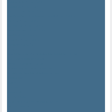
Двигатели Atlas Copco
Клапана Atlas Copco
Контроллер Atlas Copco
Мембраны для компрессоров Atlas Copco
Муфты Atlas Copco
Радиатор Atlas Copco
Ремкомплект Atlas Copco
Ремни Atlas Copco
Шланги Atlas Copco
Компрессоры бу
Услуги
Техническое обслуживание компрессоров
Монтаж компрессоров
Ремонт компрессоров
Пневмоаудит предприятий
Проектирование пневмосистем
Компания
Новости
Статьи
Вакансии
Сотрудники
Политика конфидециальности
Сертификаты
Проекты