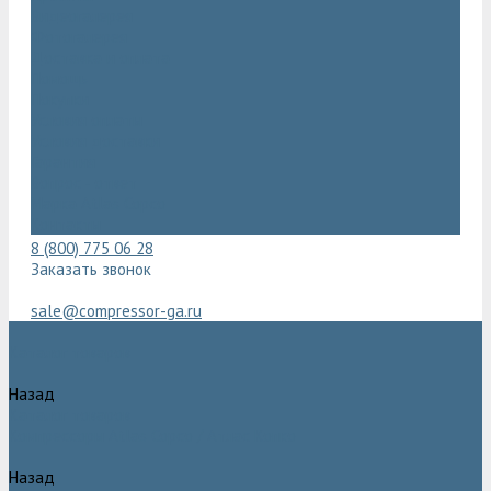
Видеогалерея
Фотогалерея
Доставка и оплата
Помощь
Покупки
Условия оплаты
Условия доставки
Гарантия
Вопрос - ответ
Марка Atlas Copco
Контакты
8 (800) 775 06 28
Заказать звонок
sale@compressor-ga.ru
Каталог товаров
Назад
Каталог товаров
Компрессоры Atlas Copco / Атлас Копко
Назад