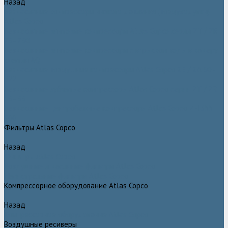
Назад
Безмасляные компрессоры низкого давления (воздуходувки)
Atlas Copco
Безмасляные винтовые компрессоры Atlas Copco серии ZT / ZR
75–750
Безмасляные винтовые компрессоры с впрыском воды в камеру
сжатия AQ
Безмасляные воздушные компрессоры Atlas Copco ZE / ZA 30 -
522
Безмасляные зубчатые компрессоры Atlas Copco серии ZT / ZR
15–55
Безмасляные центробежные компрессоры Atlas Copco ZH 355 -
900
Фильтры Atlas Copco
Назад
Фильтры Atlas Copco
Воздушные и масляные фильтры Atlas Copco
Магистральные фильтры Atlas Copco
Компрессорное оборудование Atlas Copco
Назад
Компрессорное оборудование Atlas Copco
Воздушные ресиверы