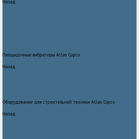
Назад
Глубинные вибраторы Atlas Copco
Механические глубинные вибраторы Atlas Copco
Пневматические глубинные вибраторы Atlas Copco (Dynapac)
Преобразователи частоты и напряжения Atlas Copco (Dynapac)
Приводы глубинных вибраторов механического типа Atlas Copco
Электромеханические глубинные вибраторы Atlas Copco
Виброрейки Atlas Copco
Затирочные машины Atlas Copco
Площадочные вибраторы Atlas Copco
Назад
Площадочные вибраторы Atlas Copco
Высокочастотные вибраторы Atlas Copco ER
Пневматические вибраторы Atlas Copco EP
Среднечастотные вибраторы Atlas Copco ER
Нарезчики швов Atlas Copco
Оборудование для строительной техники Atlas Copco
Назад
Оборудование для строительной техники Atlas Copco
Гидромолоты Atlas Copco
Компакторы Atlas Copco
Гидроножницы Atlas Copco