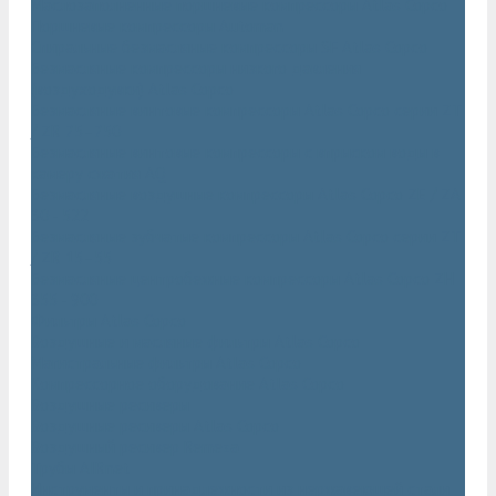
Маслозаполненные поршневые компрессоры Atlas Copco
Поршневые компрессоры Automan
Спиральные безмасляные компрессоры SF Atlas Copco
Безмасляные компрессоры низкого давления
(воздуходувки) Atlas Copco
Безмасляные винтовые компрессоры Atlas Copco серии ZT
/ ZR 75–750
Безмасляные винтовые компрессоры с впрыском воды в
камеру сжатия AQ
Безмасляные воздушные компрессоры Atlas Copco ZE / ZA
30 - 522
Безмасляные зубчатые компрессоры Atlas Copco серии ZT
/ ZR 15–55
Безмасляные центробежные компрессоры Atlas Copco ZH
355 - 900
Фильтры Atlas Copco
Воздушные и масляные фильтры Atlas Copco
Магистральные фильтры Atlas Copco
Компрессорное оборудование Atlas Copco
Воздушные ресиверы
Воздушные ресиверы Atlas Copco
Воздушный ресивер Remeza
Трубы AIRnet
Инструменты и принадлежности из нержавеющей стали