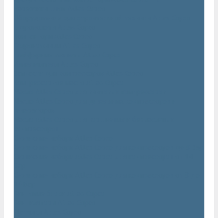
Нарезчики швов Atlas Copco
Оборудование для строительной техники Atlas Copco
Гидромолоты Atlas Copco
Компакторы Atlas Copco
Гидроножницы Atlas Copco
Грейферные захваты Atlas Copco
Измельчители Atlas Copco
Запчасти для компрессоров Atlas Copco
Компрессорное масло Atlas Copco
Масло Atlas Copco для винтовых компрессоров
Масло Atlas Copco для дизельных компрессоров и
генераторов
Масло Atlas Copco для поршневых и безмасляных
компрессоров
Сервисные наборы Atlas Copco
Сервисные наборы Atlas Copco для компрессоров до 8 Бар
Сервисные наборы Atlas Copco для компрессоров от 14
Бар
Сервисные наборы Atlas Copco для компрессоров от 8 до
14 Бар
Винтовые блоки Atlas Copco
Вентиляторы Atlas Copco
Датчики Atlas Copco