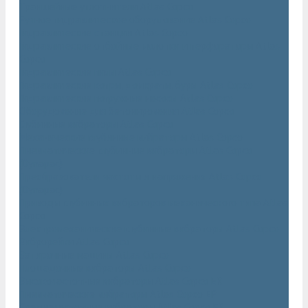
Траншейные уплотнители Atlas Copco
Ручное гидравлическое оборудование Atlas Copco
Гидравлические станции Atlas Copco
Гидравлические отбойные молотки и перфораторы Atlas
Copco
Гидравлические пилы Atlas Copco
Гидравлические копры, домкраты, буры Atlas Copco
Гидравлические погружные насосы Atlas Copco
Оборудование для бетонирования Atlas Copco
Глубинные вибраторы Atlas Copco
Механические глубинные вибраторы Atlas Copco
Пневматические глубинные вибраторы Atlas Copco
(Dynapac)
Преобразователи частоты и напряжения Atlas Copco
(Dynapac)
Приводы глубинных вибраторов механического типа Atlas
Copco
Электромеханические глубинные вибраторы Atlas Copco
Виброрейки Atlas Copco
Затирочные машины Atlas Copco
Площадочные вибраторы Atlas Copco
Высокочастотные вибраторы Atlas Copco ER
Пневматические вибраторы Atlas Copco EP
Среднечастотные вибраторы Atlas Copco ER