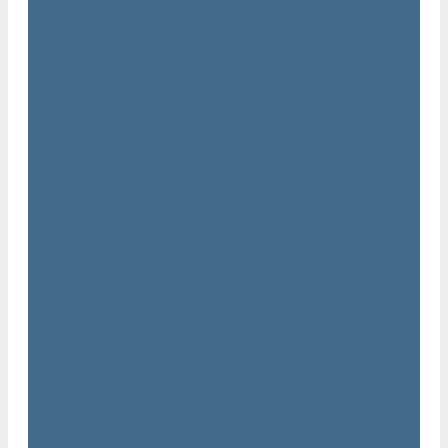
Статьи
Вакансии
Сотрудники
Политика конфидециальности
Сертификаты
Проекты
Видеогалерея
Фотогалерея
Доставка и оплата
Помощь
Покупки
Условия оплаты
Условия доставки
Гарантия
Вопрос - ответ
Марка Atlas Copco
Контакты