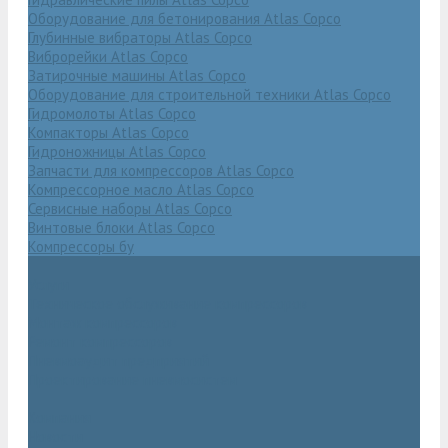
Оборудование для бетонирования Atlas Copco
Глубинные вибраторы Atlas Copco
Виброрейки Atlas Copco
Затирочные машины Atlas Copco
Оборудование для строительной техники Atlas Copco
Гидромолоты Atlas Copco
Компакторы Atlas Copco
Гидроножницы Atlas Copco
Запчасти для компрессоров Atlas Copco
Компрессорное масло Atlas Copco
Сервисные наборы Atlas Copco
Винтовые блоки Atlas Copco
Компрессоры бу
Услуги
Техническое обслуживание компрессоров
Монтаж компрессоров
Ремонт компрессоров
Пневмоаудит предприятий
Проектирование пневмосистем
Компания
Новости