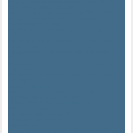
Маслозаполненные поршневые компрессоры Atlas Copco
Поршневые компрессоры Automan
Спиральные безмасляные компрессоры SF Atlas Copco
Безмасляные компрессоры низкого давления
(воздуходувки) Atlas Copco
Безмасляные винтовые компрессоры Atlas Copco серии ZT
/ ZR 75–750
Безмасляные винтовые компрессоры с впрыском воды в
камеру сжатия AQ
Безмасляные воздушные компрессоры Atlas Copco ZE / ZA
30 - 522
Безмасляные зубчатые компрессоры Atlas Copco серии ZT
/ ZR 15–55
Безмасляные центробежные компрессоры Atlas Copco ZH
355 - 900
Фильтры Atlas Copco
Воздушные и масляные фильтры Atlas Copco
Магистральные фильтры Atlas Copco
Компрессорное оборудование Atlas Copco
Воздушные ресиверы
Воздушные ресиверы Atlas Copco
Воздушный ресивер Remeza
Трубы AIRnet
Инструменты и принадлежности из нержавеющей стали