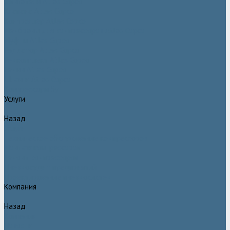
Двигатели Atlas Copco
Клапана Atlas Copco
Контроллер Atlas Copco
Мембраны для компрессоров Atlas Copco
Муфты Atlas Copco
Радиатор Atlas Copco
Ремкомплект Atlas Copco
Ремни Atlas Copco
Шланги Atlas Copco
Компрессоры бу
Услуги
Назад
Услуги
Техническое обслуживание компрессоров
Монтаж компрессоров
Ремонт компрессоров
Пневмоаудит предприятий
Проектирование пневмосистем
Компания
Назад
Компания
Новости