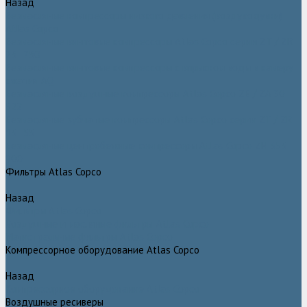
Назад
Безмасляные компрессоры низкого давления (воздуходувки)
Atlas Copco
Безмасляные винтовые компрессоры Atlas Copco серии ZT / ZR
75–750
Безмасляные винтовые компрессоры с впрыском воды в камеру
сжатия AQ
Безмасляные воздушные компрессоры Atlas Copco ZE / ZA 30 -
522
Безмасляные зубчатые компрессоры Atlas Copco серии ZT / ZR
15–55
Безмасляные центробежные компрессоры Atlas Copco ZH 355 -
900
Фильтры Atlas Copco
Назад
Фильтры Atlas Copco
Воздушные и масляные фильтры Atlas Copco
Магистральные фильтры Atlas Copco
Компрессорное оборудование Atlas Copco
Назад
Компрессорное оборудование Atlas Copco
Воздушные ресиверы