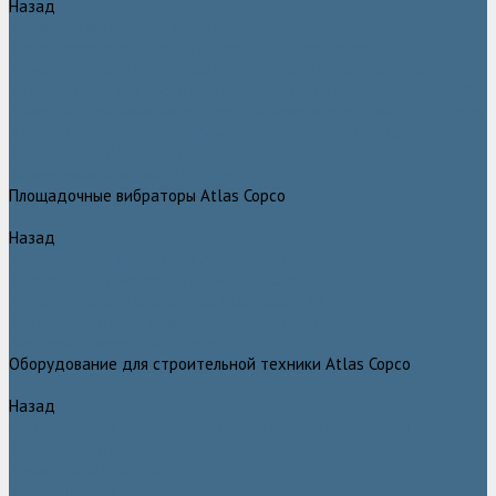
Назад
Глубинные вибраторы Atlas Copco
Механические глубинные вибраторы Atlas Copco
Пневматические глубинные вибраторы Atlas Copco (Dynapac)
Преобразователи частоты и напряжения Atlas Copco (Dynapac)
Приводы глубинных вибраторов механического типа Atlas Copco
Электромеханические глубинные вибраторы Atlas Copco
Виброрейки Atlas Copco
Затирочные машины Atlas Copco
Площадочные вибраторы Atlas Copco
Назад
Площадочные вибраторы Atlas Copco
Высокочастотные вибраторы Atlas Copco ER
Пневматические вибраторы Atlas Copco EP
Среднечастотные вибраторы Atlas Copco ER
Нарезчики швов Atlas Copco
Оборудование для строительной техники Atlas Copco
Назад
Оборудование для строительной техники Atlas Copco
Гидромолоты Atlas Copco
Компакторы Atlas Copco
Гидроножницы Atlas Copco