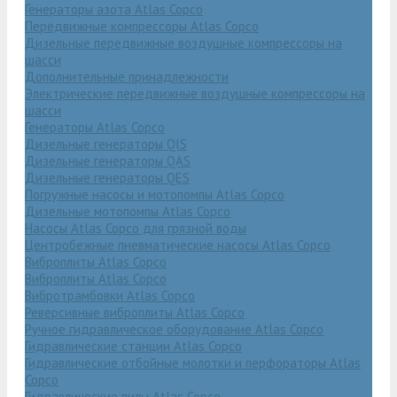
Генераторы азота Atlas Copco
Передвижные компрессоры Atlas Copco
Дизельные передвижные воздушные компрессоры на
шасси
Дополнительные принадлежности
Электрические передвижные воздушные компрессоры на
шасси
Генераторы Atlas Copco
Дизельные генераторы QIS
Дизельные генераторы QAS
Дизельные генераторы QES
Погружные насосы и мотопомпы Atlas Copco
Дизельные мотопомпы Atlas Copco
Насосы Atlas Copco для грязной воды
Центробежные пневматические насосы Atlas Copco
Виброплиты Atlas Copco
Виброплиты Atlas Copco
Вибротрамбовки Atlas Copco
Реверсивные виброплиты Atlas Copco
Ручное гидравлическое оборудование Atlas Copco
Гидравлические станции Atlas Copco
Гидравлические отбойные молотки и перфораторы Atlas
Copco
Гидравлические пилы Atlas Copco