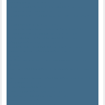
Траншейные уплотнители Atlas Copco
Ручное гидравлическое оборудование Atlas Copco
Гидравлические станции Atlas Copco
Гидравлические отбойные молотки и перфораторы Atlas
Copco
Гидравлические пилы Atlas Copco
Гидравлические копры, домкраты, буры Atlas Copco
Гидравлические погружные насосы Atlas Copco
Оборудование для бетонирования Atlas Copco
Глубинные вибраторы Atlas Copco
Механические глубинные вибраторы Atlas Copco
Пневматические глубинные вибраторы Atlas Copco
(Dynapac)
Преобразователи частоты и напряжения Atlas Copco
(Dynapac)
Приводы глубинных вибраторов механического типа Atlas
Copco
Электромеханические глубинные вибраторы Atlas Copco
Виброрейки Atlas Copco
Затирочные машины Atlas Copco
Площадочные вибраторы Atlas Copco
Высокочастотные вибраторы Atlas Copco ER
Пневматические вибраторы Atlas Copco EP
Среднечастотные вибраторы Atlas Copco ER