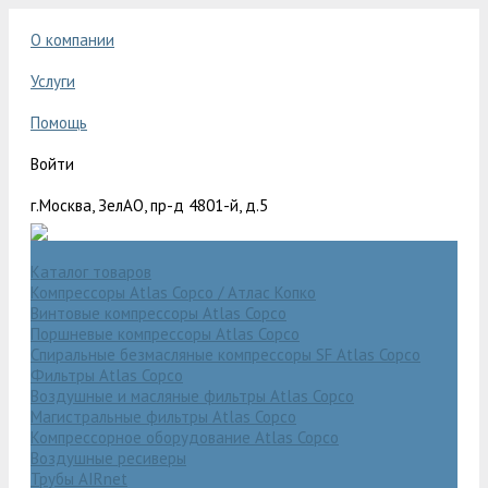
О компании
Услуги
Помощь
Войти
г.Москва, ЗелАО, пр-д 4801-й, д.5
Каталог товаров
Компрессоры Atlas Copco / Атлас Копко
Винтовые компрессоры Atlas Copco
Поршневые компрессоры Atlas Copco
Спиральные безмасляные компрессоры SF Atlas Copco
Фильтры Atlas Copco
Воздушные и масляные фильтры Atlas Copco
Магистральные фильтры Atlas Copco
Компрессорное оборудование Atlas Copco
Воздушные ресиверы
Трубы AIRnet