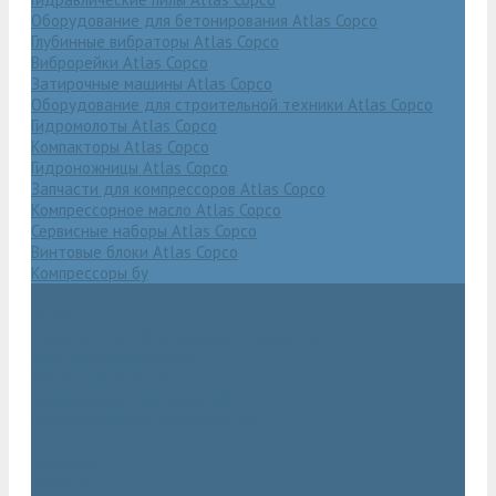
Оборудование для бетонирования Atlas Copco
Глубинные вибраторы Atlas Copco
Виброрейки Atlas Copco
Затирочные машины Atlas Copco
Оборудование для строительной техники Atlas Copco
Гидромолоты Atlas Copco
Компакторы Atlas Copco
Гидроножницы Atlas Copco
Запчасти для компрессоров Atlas Copco
Компрессорное масло Atlas Copco
Сервисные наборы Atlas Copco
Винтовые блоки Atlas Copco
Компрессоры бу
Услуги
Техническое обслуживание компрессоров
Монтаж компрессоров
Ремонт компрессоров
Пневмоаудит предприятий
Проектирование пневмосистем
Компания
Новости