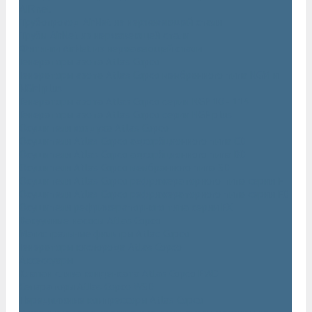
AIRnet
Трубопровод AirNet из нержавеющей стали
Трубы AirNet из нержавеющей стали
Фитинги AirNet из нержавеющей стали
Генераторы азота Atlas Copco
Генераторы азота Atlas Copco мембранного типа NGM и
NGM plus
Генераторы азота Atlas Copco серии NGP 10 - 115
Генераторы азота Atlas Copco серии NGP plus
Осушители воздуха Atlas Copco
Осушители Atlas Copco адсорбционного типа CD
Осушители Atlas Copco адсорбционного типа BD
Осушители Atlas Copco мембранного типа SD
Осушители Atlas Copco рефрижераторного типа серии F
Осушители Atlas Copco рефрижераторного типа серии FD
Осушители рефрижераторного типа серии FX
Вакуумные насосы Atlas Copco
Магистральные фильтры Atlac Copco
Генераторы кислорода Atlas Copco
Аксессуары
Клапан слива конденсата Atlas Copco EWD
Сепараторы Atlas Copco WSD
Передвижные компрессоры Atlas Copco