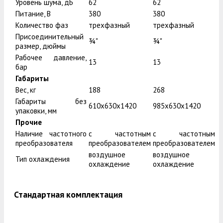
Уровень шума, дБ
62
62
Питание, В
380
380
Количество фаз
трехфазный
трехфазный
Присоединительный
¾"
¾"
размер, дюймы
Рабочее давление,
13
13
бар
Габариты
Вес, кг
188
268
Габариты без
610x630x1420
985x630x1420
упаковки, мм
Прочие
Наличие частотного
с частотным
с частотным
преобразователя
преобразователем
преобразователем
воздушное
воздушное
Тип охлаждения
охлаждение
охлаждение
Стандартная комплектация