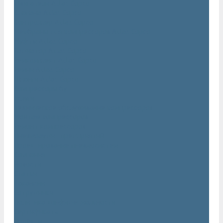
Двигатели Atlas Copco
Клапана Atlas Copco
Контроллер Atlas Copco
Мембраны для компрессоров Atlas Copco
Муфты Atlas Copco
Радиатор Atlas Copco
Ремкомплект Atlas Copco
Ремни Atlas Copco
Шланги Atlas Copco
Компрессоры бу
Услуги
Техническое обслуживание компрессоров
Монтаж компрессоров
Ремонт компрессоров
Пневмоаудит предприятий
Проектирование пневмосистем
Компания
Новости
Статьи
Вакансии
Сотрудники
Политика конфидециальности
Сертификаты
Проекты