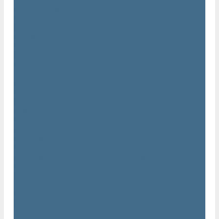
Нарезчики швов Atlas Copco
Оборудование для строительной техники Atlas Copco
Гидромолоты Atlas Copco
Компакторы Atlas Copco
Гидроножницы Atlas Copco
Грейферные захваты Atlas Copco
Измельчители Atlas Copco
Запчасти для компрессоров Atlas Copco
Компрессорное масло Atlas Copco
Масло Atlas Copco для винтовых компрессоров
Масло Atlas Copco для дизельных компрессоров и
генераторов
Масло Atlas Copco для поршневых и безмасляных
компрессоров
Сервисные наборы Atlas Copco
Сервисные наборы Atlas Copco для компрессоров до 8 Бар
Сервисные наборы Atlas Copco для компрессоров от 14
Бар
Сервисные наборы Atlas Copco для компрессоров от 8 до
14 Бар
Винтовые блоки Atlas Copco
Вентиляторы Atlas Copco
Датчики Atlas Copco