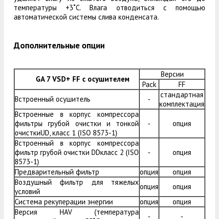
температуры +3˚C. Влага отводиться с помощью
автоматической системы слива конденсата.
Дополнительные опции
Версии
GA 7 VSD+ FF с осушителем
Pack
FF
стандартная
Встроенный осушитель
-
комплектация
Встроенные в корпус компрессора
фильтры грубой очистки и тонкой
-
опция
очисткиUD, класс 1 (ISO 8573-1)
Встроенный в корпус компрессора
фильтр грубой очистки DDкласс 2 (ISO
-
опция
8573-1)
Предварительный фильтр
опция
опция
Воздушный фильтр для тяжелых
опция
опция
условий
Система рекуперации энергии
опция
опция
Версия HAV (температура
-
-