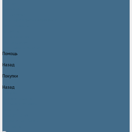
Статьи
Вакансии
Сотрудники
Политика конфидециальности
Сертификаты
Проекты
Видеогалерея
Фотогалерея
Доставка и оплата
Помощь
Назад
Помощь
Покупки
Назад
Покупки
Условия оплаты
Условия доставки
Гарантия
Вопрос - ответ
Марка Atlas Copco
Контакты