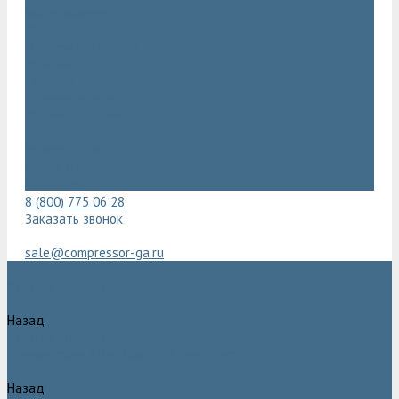
Видеогалерея
Фотогалерея
Доставка и оплата
Помощь
Покупки
Условия оплаты
Условия доставки
Гарантия
Вопрос - ответ
Марка Atlas Copco
Контакты
8 (800) 775 06 28
Заказать звонок
sale@compressor-ga.ru
Каталог товаров
Назад
Каталог товаров
Компрессоры Atlas Copco / Атлас Копко
Назад