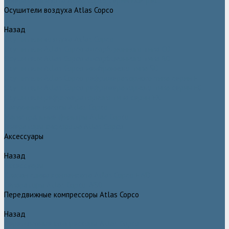
Генераторы азота Atlas Copco серии NGP plus
Осушители воздуха Atlas Copco
Назад
Осушители воздуха Atlas Copco
Осушители Atlas Copco адсорбционного типа CD
Осушители Atlas Copco адсорбционного типа BD
Осушители Atlas Copco мембранного типа SD
Осушители Atlas Copco рефрижераторного типа серии F
Осушители Atlas Copco рефрижераторного типа серии FD
Осушители рефрижераторного типа серии FX
Вакуумные насосы Atlas Copco
Магистральные фильтры Atlac Copco
Генераторы кислорода Atlas Copco
Аксессуары
Назад
Аксессуары
Клапан слива конденсата Atlas Copco EWD
Сепараторы Atlas Copco WSD
Передвижные компрессоры Atlas Copco
Назад
Передвижные компрессоры Atlas Copco