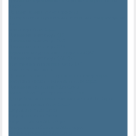
Дизельные передвижные воздушные компрессоры на
шасси
Дополнительные принадлежности
Электрические передвижные воздушные компрессоры на
шасси
Генераторы Atlas Copco
Дизельные генераторы QIS
Дизельные генераторы QAS
Дизельные генераторы QES
Передвижные дизельные генераторы QAX
Дизельные генераторы QAC, QEC
Портативные генераторы серии QEP
Осветительные мачты
Дополнительные принадлежности к генераторам
Погружные насосы и мотопомпы Atlas Copco
Дизельные мотопомпы Atlas Copco
Насосы Atlas Copco для грязной воды
Центробежные пневматические насосы Atlas Copco
Шламовые насосы Atlas Copco
Виброплиты Atlas Copco
Виброплиты Atlas Copco
Вибротрамбовки Atlas Copco
Реверсивные виброплиты Atlas Copco
Ручные виброкатки Atlas Copco