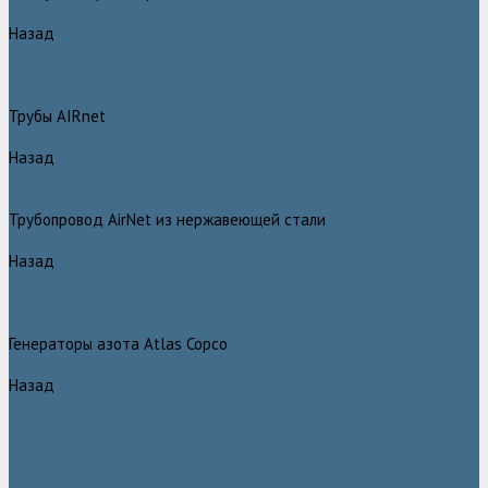
Назад
Воздушные ресиверы
Воздушные ресиверы Atlas Copco
Воздушный ресивер Remeza
Трубы AIRnet
Назад
Трубы AIRnet
Инструменты и принадлежности из нержавеющей стали AIRnet
Трубопровод AirNet из нержавеющей стали
Назад
Трубопровод AirNet из нержавеющей стали
Трубы AirNet из нержавеющей стали
Фитинги AirNet из нержавеющей стали
Генераторы азота Atlas Copco
Назад
Генераторы азота Atlas Copco
Генераторы азота Atlas Copco мембранного типа NGM и NGM
plus
Генераторы азота Atlas Copco серии NGP 10 - 115