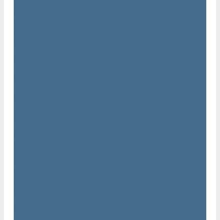
Статьи
Вакансии
Сотрудники
Политика конфидециальности
Сертификаты
Проекты
Видеогалерея
Фотогалерея
Доставка и оплата
Помощь
Покупки
Условия оплаты
Условия доставки
Гарантия
Вопрос - ответ
Марка Atlas Copco
Контакты