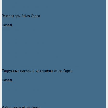
Дизельные передвижные воздушные компрессоры на шасси
Дополнительные принадлежности
Электрические передвижные воздушные компрессоры на шасси
Генераторы Atlas Copco
Назад
Генераторы Atlas Copco
Дизельные генераторы QIS
Дизельные генераторы QAS
Дизельные генераторы QES
Передвижные дизельные генераторы QAX
Дизельные генераторы QAC, QEC
Портативные генераторы серии QEP
Осветительные мачты
Дополнительные принадлежности к генераторам
Погружные насосы и мотопомпы Atlas Copco
Назад
Погружные насосы и мотопомпы Atlas Copco
Дизельные мотопомпы Atlas Copco
Насосы Atlas Copco для грязной воды
Центробежные пневматические насосы Atlas Copco
Шламовые насосы Atlas Copco
Виброплиты Atlas Copco