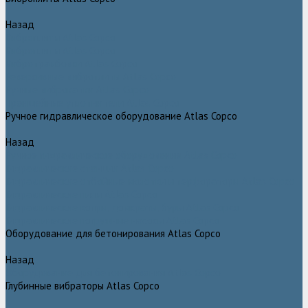
Назад
Виброплиты Atlas Copco
Виброплиты Atlas Copco
Вибротрамбовки Atlas Copco
Реверсивные виброплиты Atlas Copco
Ручные виброкатки Atlas Copco
Траншейные уплотнители Atlas Copco
Ручное гидравлическое оборудование Atlas Copco
Назад
Ручное гидравлическое оборудование Atlas Copco
Гидравлические станции Atlas Copco
Гидравлические отбойные молотки и перфораторы Atlas Copco
Гидравлические пилы Atlas Copco
Гидравлические копры, домкраты, буры Atlas Copco
Гидравлические погружные насосы Atlas Copco
Оборудование для бетонирования Atlas Copco
Назад
Оборудование для бетонирования Atlas Copco
Глубинные вибраторы Atlas Copco