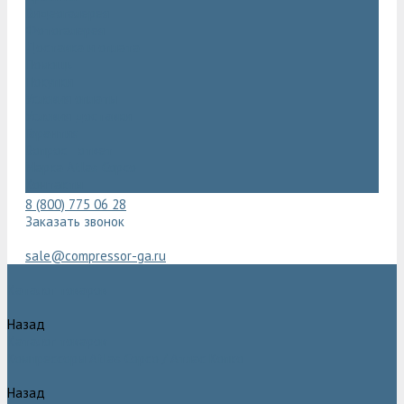
Видеогалерея
Фотогалерея
Доставка и оплата
Помощь
Покупки
Условия оплаты
Условия доставки
Гарантия
Вопрос - ответ
Марка Atlas Copco
Контакты
8 (800) 775 06 28
Заказать звонок
sale@compressor-ga.ru
Каталог товаров
Назад
Каталог товаров
Компрессоры Atlas Copco / Атлас Копко
Назад