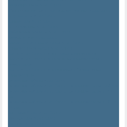
Нарезчики швов Atlas Copco
Оборудование для строительной техники Atlas Copco
Гидромолоты Atlas Copco
Компакторы Atlas Copco
Гидроножницы Atlas Copco
Грейферные захваты Atlas Copco
Измельчители Atlas Copco
Запчасти для компрессоров Atlas Copco
Компрессорное масло Atlas Copco
Масло Atlas Copco для винтовых компрессоров
Масло Atlas Copco для дизельных компрессоров и
генераторов
Масло Atlas Copco для поршневых и безмасляных
компрессоров
Сервисные наборы Atlas Copco
Сервисные наборы Atlas Copco для компрессоров до 8 Бар
Сервисные наборы Atlas Copco для компрессоров от 14
Бар
Сервисные наборы Atlas Copco для компрессоров от 8 до
14 Бар
Винтовые блоки Atlas Copco
Вентиляторы Atlas Copco
Датчики Atlas Copco