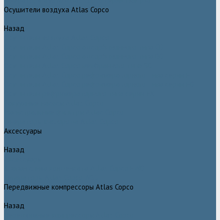
Генераторы азота Atlas Copco серии NGP plus
Осушители воздуха Atlas Copco
Назад
Осушители воздуха Atlas Copco
Осушители Atlas Copco адсорбционного типа CD
Осушители Atlas Copco адсорбционного типа BD
Осушители Atlas Copco мембранного типа SD
Осушители Atlas Copco рефрижераторного типа серии F
Осушители Atlas Copco рефрижераторного типа серии FD
Осушители рефрижераторного типа серии FX
Вакуумные насосы Atlas Copco
Магистральные фильтры Atlac Copco
Генераторы кислорода Atlas Copco
Аксессуары
Назад
Аксессуары
Клапан слива конденсата Atlas Copco EWD
Сепараторы Atlas Copco WSD
Передвижные компрессоры Atlas Copco
Назад
Передвижные компрессоры Atlas Copco