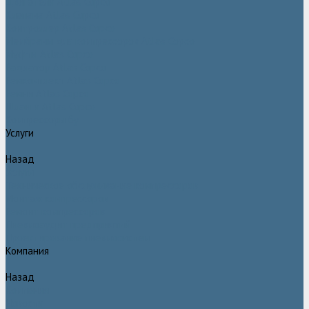
Двигатели Atlas Copco
Клапана Atlas Copco
Контроллер Atlas Copco
Мембраны для компрессоров Atlas Copco
Муфты Atlas Copco
Радиатор Atlas Copco
Ремкомплект Atlas Copco
Ремни Atlas Copco
Шланги Atlas Copco
Компрессоры бу
Услуги
Назад
Услуги
Техническое обслуживание компрессоров
Монтаж компрессоров
Ремонт компрессоров
Пневмоаудит предприятий
Проектирование пневмосистем
Компания
Назад
Компания
Новости