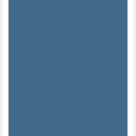
Маслозаполненные поршневые компрессоры Atlas Copco
Поршневые компрессоры Automan
Спиральные безмасляные компрессоры SF Atlas Copco
Безмасляные компрессоры низкого давления
(воздуходувки) Atlas Copco
Безмасляные винтовые компрессоры Atlas Copco серии ZT
/ ZR 75–750
Безмасляные винтовые компрессоры с впрыском воды в
камеру сжатия AQ
Безмасляные воздушные компрессоры Atlas Copco ZE / ZA
30 - 522
Безмасляные зубчатые компрессоры Atlas Copco серии ZT
/ ZR 15–55
Безмасляные центробежные компрессоры Atlas Copco ZH
355 - 900
Фильтры Atlas Copco
Воздушные и масляные фильтры Atlas Copco
Магистральные фильтры Atlas Copco
Компрессорное оборудование Atlas Copco
Воздушные ресиверы
Воздушные ресиверы Atlas Copco
Воздушный ресивер Remeza
Трубы AIRnet
Инструменты и принадлежности из нержавеющей стали