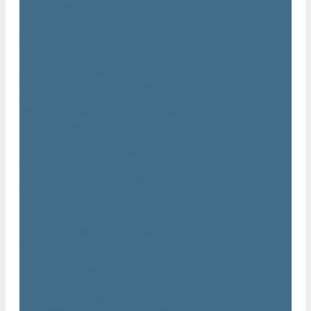
Траншейные уплотнители Atlas Copco
Ручное гидравлическое оборудование Atlas Copco
Гидравлические станции Atlas Copco
Гидравлические отбойные молотки и перфораторы Atlas
Copco
Гидравлические пилы Atlas Copco
Гидравлические копры, домкраты, буры Atlas Copco
Гидравлические погружные насосы Atlas Copco
Оборудование для бетонирования Atlas Copco
Глубинные вибраторы Atlas Copco
Механические глубинные вибраторы Atlas Copco
Пневматические глубинные вибраторы Atlas Copco
(Dynapac)
Преобразователи частоты и напряжения Atlas Copco
(Dynapac)
Приводы глубинных вибраторов механического типа Atlas
Copco
Электромеханические глубинные вибраторы Atlas Copco
Виброрейки Atlas Copco
Затирочные машины Atlas Copco
Площадочные вибраторы Atlas Copco
Высокочастотные вибраторы Atlas Copco ER
Пневматические вибраторы Atlas Copco EP
Среднечастотные вибраторы Atlas Copco ER