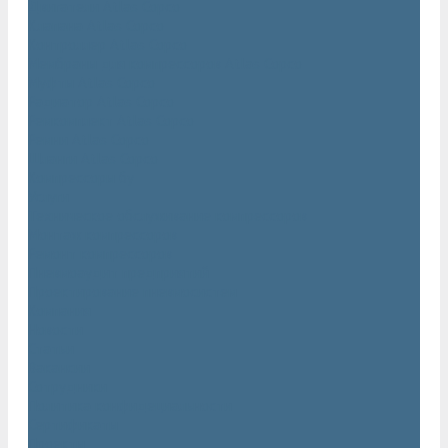
Двигатели Atlas Copco
Клапана Atlas Copco
Контроллер Atlas Copco
Мембраны для компрессоров Atlas Copco
Муфты Atlas Copco
Радиатор Atlas Copco
Ремкомплект Atlas Copco
Ремни Atlas Copco
Шланги Atlas Copco
Компрессоры бу
Услуги
Техническое обслуживание компрессоров
Монтаж компрессоров
Ремонт компрессоров
Пневмоаудит предприятий
Проектирование пневмосистем
Компания
Новости
Статьи
Вакансии
Сотрудники
Политика конфидециальности
Сертификаты
Проекты