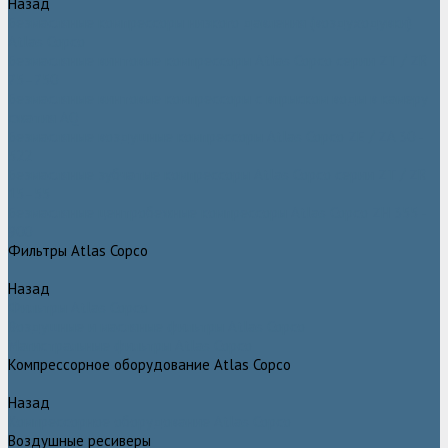
Назад
Безмасляные компрессоры низкого давления (воздуходувки)
Atlas Copco
Безмасляные винтовые компрессоры Atlas Copco серии ZT / ZR
75–750
Безмасляные винтовые компрессоры с впрыском воды в камеру
сжатия AQ
Безмасляные воздушные компрессоры Atlas Copco ZE / ZA 30 -
522
Безмасляные зубчатые компрессоры Atlas Copco серии ZT / ZR
15–55
Безмасляные центробежные компрессоры Atlas Copco ZH 355 -
900
Фильтры Atlas Copco
Назад
Фильтры Atlas Copco
Воздушные и масляные фильтры Atlas Copco
Магистральные фильтры Atlas Copco
Компрессорное оборудование Atlas Copco
Назад
Компрессорное оборудование Atlas Copco
Воздушные ресиверы