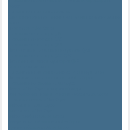
Дизельные передвижные воздушные компрессоры на
шасси
Дополнительные принадлежности
Электрические передвижные воздушные компрессоры на
шасси
Генераторы Atlas Copco
Дизельные генераторы QIS
Дизельные генераторы QAS
Дизельные генераторы QES
Передвижные дизельные генераторы QAX
Дизельные генераторы QAC, QEC
Портативные генераторы серии QEP
Осветительные мачты
Дополнительные принадлежности к генераторам
Погружные насосы и мотопомпы Atlas Copco
Дизельные мотопомпы Atlas Copco
Насосы Atlas Copco для грязной воды
Центробежные пневматические насосы Atlas Copco
Шламовые насосы Atlas Copco
Виброплиты Atlas Copco
Виброплиты Atlas Copco
Вибротрамбовки Atlas Copco
Реверсивные виброплиты Atlas Copco
Ручные виброкатки Atlas Copco