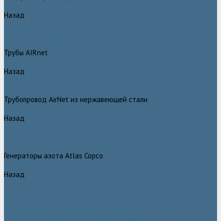
Назад
Воздушные ресиверы
Воздушные ресиверы Atlas Copco
Воздушный ресивер Remeza
Трубы AIRnet
Назад
Трубы AIRnet
Инструменты и принадлежности из нержавеющей стали AIRnet
Трубопровод AirNet из нержавеющей стали
Назад
Трубопровод AirNet из нержавеющей стали
Трубы AirNet из нержавеющей стали
Фитинги AirNet из нержавеющей стали
Генераторы азота Atlas Copco
Назад
Генераторы азота Atlas Copco
Генераторы азота Atlas Copco мембранного типа NGM и NGM
plus
Генераторы азота Atlas Copco серии NGP 10 - 115