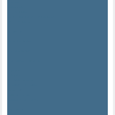
Статьи
Вакансии
Сотрудники
Политика конфидециальности
Сертификаты
Проекты
Видеогалерея
Фотогалерея
Доставка и оплата
Помощь
Покупки
Условия оплаты
Условия доставки
Гарантия
Вопрос - ответ
Марка Atlas Copco
Контакты