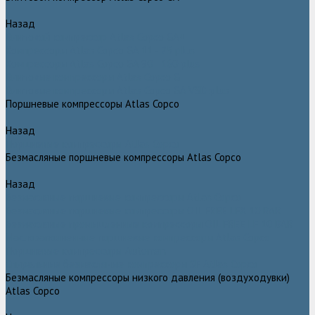
Назад
Винтовой компрессор Atlas Copco GA+
Компрессоры Atlas Copco GA 11 - 75 plus
Компрессоры Atlas Copco GA 90 - 160 plus
Винтовые компрессоры Atlas Copco G
Винтовые компрессоры Atlas Copco GA VSD plus
Поршневые компрессоры Atlas Copco
Назад
Поршневые компрессоры Atlas Copco
Безмасляные поршневые компрессоры Atlas Copco
Назад
Безмасляные поршневые компрессоры Atlas Copco
Безмасляные поршневые компрессоры OIL FREE LFX 10 BAR
Безмасляные промышленные компрессоры OIL FREE LF 10 BAR
Маслозаполненные поршневые компрессоры Atlas Copco
Поршневые компрессоры Automan
Спиральные безмасляные компрессоры SF Atlas Copco
Безмасляные компрессоры низкого давления (воздуходувки)
Atlas Copco