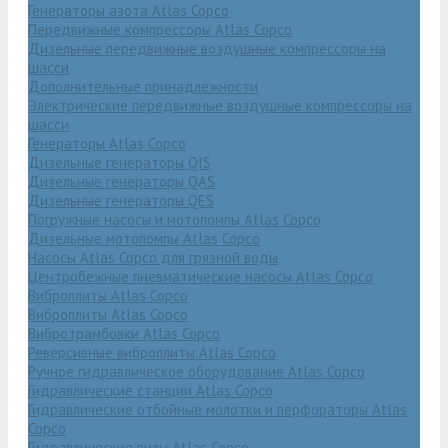
Генераторы азота Atlas Copco
Передвижные компрессоры Atlas Copco
Дизельные передвижные воздушные компрессоры на
шасси
Дополнительные принадлежности
Электрические передвижные воздушные компрессоры на
шасси
Генераторы Atlas Copco
Дизельные генераторы QIS
Дизельные генераторы QAS
Дизельные генераторы QES
Погружные насосы и мотопомпы Atlas Copco
Дизельные мотопомпы Atlas Copco
Насосы Atlas Copco для грязной воды
Центробежные пневматические насосы Atlas Copco
Виброплиты Atlas Copco
Виброплиты Atlas Copco
Вибротрамбовки Atlas Copco
Реверсивные виброплиты Atlas Copco
Ручное гидравлическое оборудование Atlas Copco
Гидравлические станции Atlas Copco
Гидравлические отбойные молотки и перфораторы Atlas
Copco
Гидравлические пилы Atlas Copco