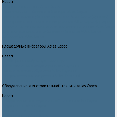
Назад
Глубинные вибраторы Atlas Copco
Механические глубинные вибраторы Atlas Copco
Пневматические глубинные вибраторы Atlas Copco (Dynapac)
Преобразователи частоты и напряжения Atlas Copco (Dynapac)
Приводы глубинных вибраторов механического типа Atlas Copco
Электромеханические глубинные вибраторы Atlas Copco
Виброрейки Atlas Copco
Затирочные машины Atlas Copco
Площадочные вибраторы Atlas Copco
Назад
Площадочные вибраторы Atlas Copco
Высокочастотные вибраторы Atlas Copco ER
Пневматические вибраторы Atlas Copco EP
Среднечастотные вибраторы Atlas Copco ER
Нарезчики швов Atlas Copco
Оборудование для строительной техники Atlas Copco
Назад
Оборудование для строительной техники Atlas Copco
Гидромолоты Atlas Copco
Компакторы Atlas Copco
Гидроножницы Atlas Copco