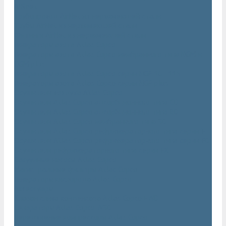
AIRnet
Трубопровод AirNet из нержавеющей стали
Трубы AirNet из нержавеющей стали
Фитинги AirNet из нержавеющей стали
Генераторы азота Atlas Copco
Генераторы азота Atlas Copco мембранного типа NGM и
NGM plus
Генераторы азота Atlas Copco серии NGP 10 - 115
Генераторы азота Atlas Copco серии NGP plus
Осушители воздуха Atlas Copco
Осушители Atlas Copco адсорбционного типа CD
Осушители Atlas Copco адсорбционного типа BD
Осушители Atlas Copco мембранного типа SD
Осушители Atlas Copco рефрижераторного типа серии F
Осушители Atlas Copco рефрижераторного типа серии FD
Осушители рефрижераторного типа серии FX
Вакуумные насосы Atlas Copco
Магистральные фильтры Atlac Copco
Генераторы кислорода Atlas Copco
Аксессуары
Клапан слива конденсата Atlas Copco EWD
Сепараторы Atlas Copco WSD
Передвижные компрессоры Atlas Copco