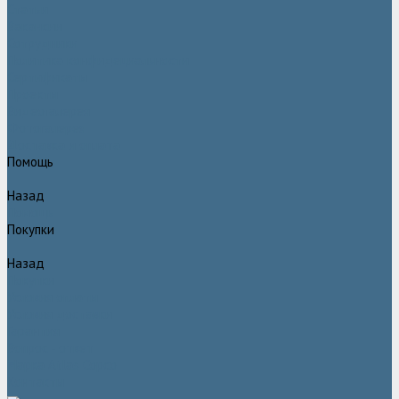
Статьи
Вакансии
Сотрудники
Политика конфидециальности
Сертификаты
Проекты
Видеогалерея
Фотогалерея
Доставка и оплата
Помощь
Назад
Помощь
Покупки
Назад
Покупки
Условия оплаты
Условия доставки
Гарантия
Вопрос - ответ
Марка Atlas Copco
Контакты