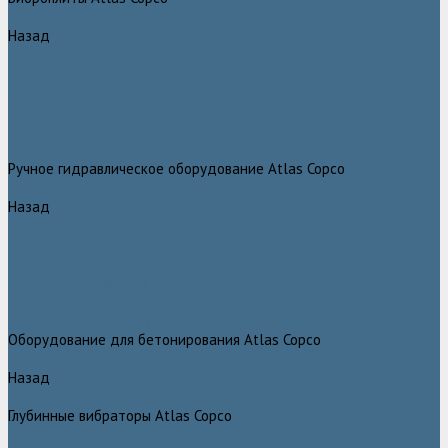
Назад
Виброплиты Atlas Copco
Виброплиты Atlas Copco
Вибротрамбовки Atlas Copco
Реверсивные виброплиты Atlas Copco
Ручные виброкатки Atlas Copco
Траншейные уплотнители Atlas Copco
Ручное гидравлическое оборудование Atlas Copco
Назад
Ручное гидравлическое оборудование Atlas Copco
Гидравлические станции Atlas Copco
Гидравлические отбойные молотки и перфораторы Atlas Copco
Гидравлические пилы Atlas Copco
Гидравлические копры, домкраты, буры Atlas Copco
Гидравлические погружные насосы Atlas Copco
Оборудование для бетонирования Atlas Copco
Назад
Оборудование для бетонирования Atlas Copco
Глубинные вибраторы Atlas Copco