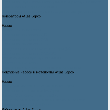
Дизельные передвижные воздушные компрессоры на шасси
Дополнительные принадлежности
Электрические передвижные воздушные компрессоры на шасси
Генераторы Atlas Copco
Назад
Генераторы Atlas Copco
Дизельные генераторы QIS
Дизельные генераторы QAS
Дизельные генераторы QES
Передвижные дизельные генераторы QAX
Дизельные генераторы QAC, QEC
Портативные генераторы серии QEP
Осветительные мачты
Дополнительные принадлежности к генераторам
Погружные насосы и мотопомпы Atlas Copco
Назад
Погружные насосы и мотопомпы Atlas Copco
Дизельные мотопомпы Atlas Copco
Насосы Atlas Copco для грязной воды
Центробежные пневматические насосы Atlas Copco
Шламовые насосы Atlas Copco
Виброплиты Atlas Copco