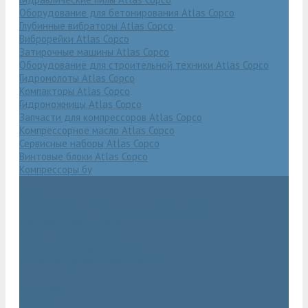
Оборудование для бетонирования Atlas Copco
Глубинные вибраторы Atlas Copco
Виброрейки Atlas Copco
Затирочные машины Atlas Copco
Оборудование для строительной техники Atlas Copco
Гидромолоты Atlas Copco
Компакторы Atlas Copco
Гидроножницы Atlas Copco
Запчасти для компрессоров Atlas Copco
Компрессорное масло Atlas Copco
Сервисные наборы Atlas Copco
Винтовые блоки Atlas Copco
Компрессоры бу
Услуги
Техническое обслуживание компрессоров
Монтаж компрессоров
Ремонт компрессоров
Пневмоаудит предприятий
Проектирование пневмосистем
Компания
Новости