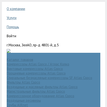
О компании
Услуги
Помощь
Войти
г.Москва, ЗелАО, пр-д 4801-й, д.5
Каталог товаров
Компрессоры Atlas Copco / Атлас Копко
Винтовые компрессоры Atlas Copco
Поршневые компрессоры Atlas Copco
Спиральные безмасляные компрессоры SF Atlas Copco
Фильтры Atlas Copco
Воздушные и масляные фильтры Atlas Copco
Магистральные фильтры Atlas Copco
Компрессорное оборудование Atlas Copco
Воздушные ресиверы
Трубы AIRnet