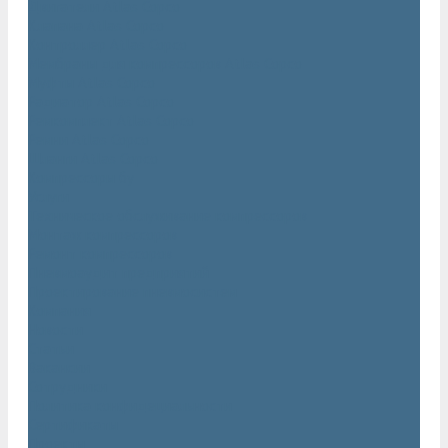
Двигатели Atlas Copco
Клапана Atlas Copco
Контроллер Atlas Copco
Мембраны для компрессоров Atlas Copco
Муфты Atlas Copco
Радиатор Atlas Copco
Ремкомплект Atlas Copco
Ремни Atlas Copco
Шланги Atlas Copco
Компрессоры бу
Услуги
Техническое обслуживание компрессоров
Монтаж компрессоров
Ремонт компрессоров
Пневмоаудит предприятий
Проектирование пневмосистем
Компания
Новости
Статьи
Вакансии
Сотрудники
Политика конфидециальности
Сертификаты
Проекты