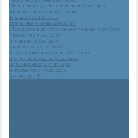
Оборудование для бетонирования Atlas Copco
Глубинные вибраторы Atlas Copco
Виброрейки Atlas Copco
Затирочные машины Atlas Copco
Оборудование для строительной техники Atlas Copco
Гидромолоты Atlas Copco
Компакторы Atlas Copco
Гидроножницы Atlas Copco
Запчасти для компрессоров Atlas Copco
Компрессорное масло Atlas Copco
Сервисные наборы Atlas Copco
Винтовые блоки Atlas Copco
Компрессоры бу
Услуги
Техническое обслуживание компрессоров
Монтаж компрессоров
Ремонт компрессоров
Пневмоаудит предприятий
Проектирование пневмосистем
Компания
Новости