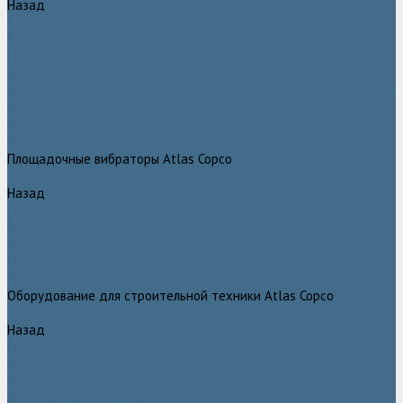
Назад
Глубинные вибраторы Atlas Copco
Механические глубинные вибраторы Atlas Copco
Пневматические глубинные вибраторы Atlas Copco (Dynapac)
Преобразователи частоты и напряжения Atlas Copco (Dynapac)
Приводы глубинных вибраторов механического типа Atlas Copco
Электромеханические глубинные вибраторы Atlas Copco
Виброрейки Atlas Copco
Затирочные машины Atlas Copco
Площадочные вибраторы Atlas Copco
Назад
Площадочные вибраторы Atlas Copco
Высокочастотные вибраторы Atlas Copco ER
Пневматические вибраторы Atlas Copco EP
Среднечастотные вибраторы Atlas Copco ER
Нарезчики швов Atlas Copco
Оборудование для строительной техники Atlas Copco
Назад
Оборудование для строительной техники Atlas Copco
Гидромолоты Atlas Copco
Компакторы Atlas Copco
Гидроножницы Atlas Copco