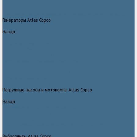
Дизельные передвижные воздушные компрессоры на шасси
Дополнительные принадлежности
Электрические передвижные воздушные компрессоры на шасси
Генераторы Atlas Copco
Назад
Генераторы Atlas Copco
Дизельные генераторы QIS
Дизельные генераторы QAS
Дизельные генераторы QES
Передвижные дизельные генераторы QAX
Дизельные генераторы QAC, QEC
Портативные генераторы серии QEP
Осветительные мачты
Дополнительные принадлежности к генераторам
Погружные насосы и мотопомпы Atlas Copco
Назад
Погружные насосы и мотопомпы Atlas Copco
Дизельные мотопомпы Atlas Copco
Насосы Atlas Copco для грязной воды
Центробежные пневматические насосы Atlas Copco
Шламовые насосы Atlas Copco
Виброплиты Atlas Copco