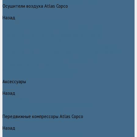
Генераторы азота Atlas Copco серии NGP plus
Осушители воздуха Atlas Copco
Назад
Осушители воздуха Atlas Copco
Осушители Atlas Copco адсорбционного типа CD
Осушители Atlas Copco адсорбционного типа BD
Осушители Atlas Copco мембранного типа SD
Осушители Atlas Copco рефрижераторного типа серии F
Осушители Atlas Copco рефрижераторного типа серии FD
Осушители рефрижераторного типа серии FX
Вакуумные насосы Atlas Copco
Магистральные фильтры Atlac Copco
Генераторы кислорода Atlas Copco
Аксессуары
Назад
Аксессуары
Клапан слива конденсата Atlas Copco EWD
Сепараторы Atlas Copco WSD
Передвижные компрессоры Atlas Copco
Назад
Передвижные компрессоры Atlas Copco