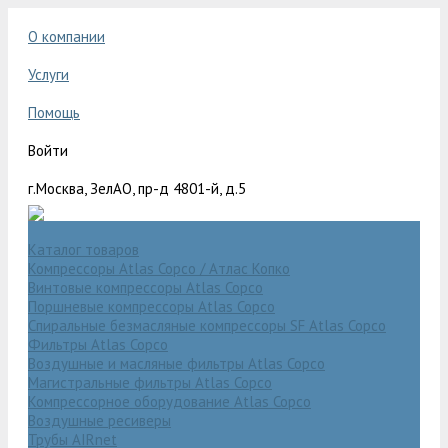
О компании
Услуги
Помощь
Войти
г.Москва, ЗелАО, пр-д 4801-й, д.5
Каталог товаров
Компрессоры Atlas Copco / Атлас Копко
Винтовые компрессоры Atlas Copco
Поршневые компрессоры Atlas Copco
Спиральные безмасляные компрессоры SF Atlas Copco
Фильтры Atlas Copco
Воздушные и масляные фильтры Atlas Copco
Магистральные фильтры Atlas Copco
Компрессорное оборудование Atlas Copco
Воздушные ресиверы
Трубы AIRnet