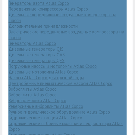
Генераторы азота Atlas Copco
Передвижные компрессоры Atlas Copco
Дизельные передвижные воздушные компрессоры на
шасси
Дополнительные принадлежности
Электрические передвижные воздушные компрессоры на
шасси
Генераторы Atlas Copco
Дизельные генераторы QIS
Дизельные генераторы QAS
Дизельные генераторы QES
Погружные насосы и мотопомпы Atlas Copco
Дизельные мотопомпы Atlas Copco
Насосы Atlas Copco для грязной воды
Центробежные пневматические насосы Atlas Copco
Виброплиты Atlas Copco
Виброплиты Atlas Copco
Вибротрамбовки Atlas Copco
Реверсивные виброплиты Atlas Copco
Ручное гидравлическое оборудование Atlas Copco
Гидравлические станции Atlas Copco
Гидравлические отбойные молотки и перфораторы Atlas
Copco
Гидравлические пилы Atlas Copco