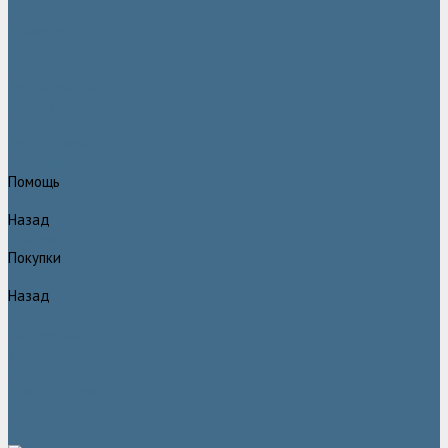
Статьи
Вакансии
Сотрудники
Политика конфидециальности
Сертификаты
Проекты
Видеогалерея
Фотогалерея
Доставка и оплата
Помощь
Назад
Помощь
Покупки
Назад
Покупки
Условия оплаты
Условия доставки
Гарантия
Вопрос - ответ
Марка Atlas Copco
Контакты