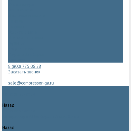
Видеогалерея
Фотогалерея
Доставка и оплата
Помощь
Покупки
Условия оплаты
Условия доставки
Гарантия
Вопрос - ответ
Марка Atlas Copco
Контакты
8 (800) 775 06 28
Заказать звонок
sale@compressor-ga.ru
Каталог товаров
Назад
Каталог товаров
Компрессоры Atlas Copco / Атлас Копко
Назад