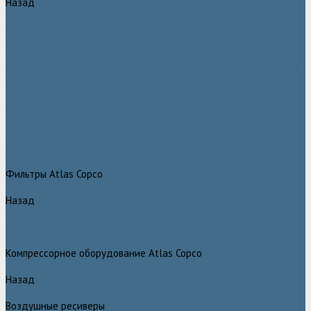
Назад
Безмасляные компрессоры низкого давления (воздуходувки)
Atlas Copco
Безмасляные винтовые компрессоры Atlas Copco серии ZT / ZR
75–750
Безмасляные винтовые компрессоры с впрыском воды в камеру
сжатия AQ
Безмасляные воздушные компрессоры Atlas Copco ZE / ZA 30 -
522
Безмасляные зубчатые компрессоры Atlas Copco серии ZT / ZR
15–55
Безмасляные центробежные компрессоры Atlas Copco ZH 355 -
900
Фильтры Atlas Copco
Назад
Фильтры Atlas Copco
Воздушные и масляные фильтры Atlas Copco
Магистральные фильтры Atlas Copco
Компрессорное оборудование Atlas Copco
Назад
Компрессорное оборудование Atlas Copco
Воздушные ресиверы