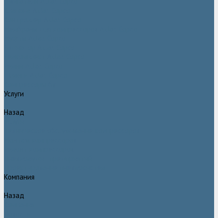
Двигатели Atlas Copco
Клапана Atlas Copco
Контроллер Atlas Copco
Мембраны для компрессоров Atlas Copco
Муфты Atlas Copco
Радиатор Atlas Copco
Ремкомплект Atlas Copco
Ремни Atlas Copco
Шланги Atlas Copco
Компрессоры бу
Услуги
Назад
Услуги
Техническое обслуживание компрессоров
Монтаж компрессоров
Ремонт компрессоров
Пневмоаудит предприятий
Проектирование пневмосистем
Компания
Назад
Компания
Новости