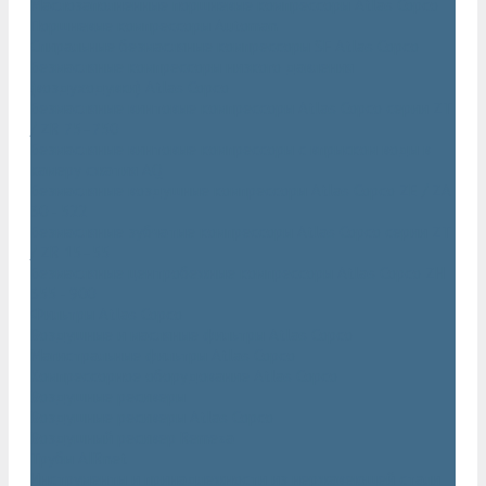
Маслозаполненные поршневые компрессоры Atlas Copco
Поршневые компрессоры Automan
Спиральные безмасляные компрессоры SF Atlas Copco
Безмасляные компрессоры низкого давления
(воздуходувки) Atlas Copco
Безмасляные винтовые компрессоры Atlas Copco серии ZT
/ ZR 75–750
Безмасляные винтовые компрессоры с впрыском воды в
камеру сжатия AQ
Безмасляные воздушные компрессоры Atlas Copco ZE / ZA
30 - 522
Безмасляные зубчатые компрессоры Atlas Copco серии ZT
/ ZR 15–55
Безмасляные центробежные компрессоры Atlas Copco ZH
355 - 900
Фильтры Atlas Copco
Воздушные и масляные фильтры Atlas Copco
Магистральные фильтры Atlas Copco
Компрессорное оборудование Atlas Copco
Воздушные ресиверы
Воздушные ресиверы Atlas Copco
Воздушный ресивер Remeza
Трубы AIRnet
Инструменты и принадлежности из нержавеющей стали