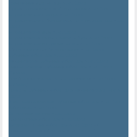
Траншейные уплотнители Atlas Copco
Ручное гидравлическое оборудование Atlas Copco
Гидравлические станции Atlas Copco
Гидравлические отбойные молотки и перфораторы Atlas
Copco
Гидравлические пилы Atlas Copco
Гидравлические копры, домкраты, буры Atlas Copco
Гидравлические погружные насосы Atlas Copco
Оборудование для бетонирования Atlas Copco
Глубинные вибраторы Atlas Copco
Механические глубинные вибраторы Atlas Copco
Пневматические глубинные вибраторы Atlas Copco
(Dynapac)
Преобразователи частоты и напряжения Atlas Copco
(Dynapac)
Приводы глубинных вибраторов механического типа Atlas
Copco
Электромеханические глубинные вибраторы Atlas Copco
Виброрейки Atlas Copco
Затирочные машины Atlas Copco
Площадочные вибраторы Atlas Copco
Высокочастотные вибраторы Atlas Copco ER
Пневматические вибраторы Atlas Copco EP
Среднечастотные вибраторы Atlas Copco ER