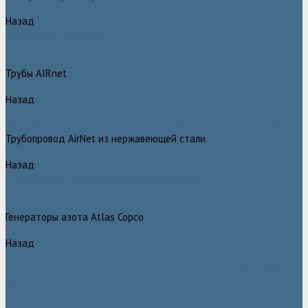
Назад
Воздушные ресиверы
Воздушные ресиверы Atlas Copco
Воздушный ресивер Remeza
Трубы AIRnet
Назад
Трубы AIRnet
Инструменты и принадлежности из нержавеющей стали AIRnet
Трубопровод AirNet из нержавеющей стали
Назад
Трубопровод AirNet из нержавеющей стали
Трубы AirNet из нержавеющей стали
Фитинги AirNet из нержавеющей стали
Генераторы азота Atlas Copco
Назад
Генераторы азота Atlas Copco
Генераторы азота Atlas Copco мембранного типа NGM и NGM
plus
Генераторы азота Atlas Copco серии NGP 10 - 115