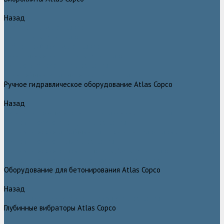
Назад
Виброплиты Atlas Copco
Виброплиты Atlas Copco
Вибротрамбовки Atlas Copco
Реверсивные виброплиты Atlas Copco
Ручные виброкатки Atlas Copco
Траншейные уплотнители Atlas Copco
Ручное гидравлическое оборудование Atlas Copco
Назад
Ручное гидравлическое оборудование Atlas Copco
Гидравлические станции Atlas Copco
Гидравлические отбойные молотки и перфораторы Atlas Copco
Гидравлические пилы Atlas Copco
Гидравлические копры, домкраты, буры Atlas Copco
Гидравлические погружные насосы Atlas Copco
Оборудование для бетонирования Atlas Copco
Назад
Оборудование для бетонирования Atlas Copco
Глубинные вибраторы Atlas Copco