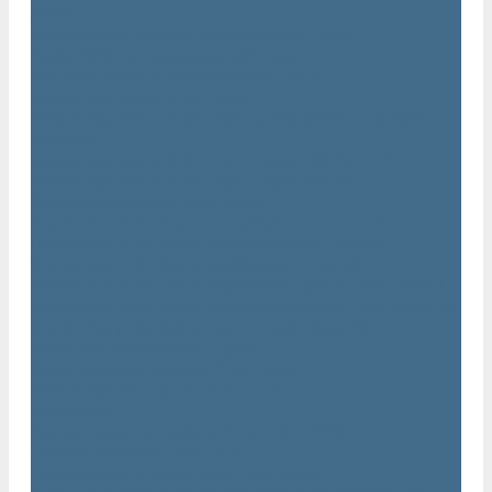
AIRnet
Трубопровод AirNet из нержавеющей стали
Трубы AirNet из нержавеющей стали
Фитинги AirNet из нержавеющей стали
Генераторы азота Atlas Copco
Генераторы азота Atlas Copco мембранного типа NGM и
NGM plus
Генераторы азота Atlas Copco серии NGP 10 - 115
Генераторы азота Atlas Copco серии NGP plus
Осушители воздуха Atlas Copco
Осушители Atlas Copco адсорбционного типа CD
Осушители Atlas Copco адсорбционного типа BD
Осушители Atlas Copco мембранного типа SD
Осушители Atlas Copco рефрижераторного типа серии F
Осушители Atlas Copco рефрижераторного типа серии FD
Осушители рефрижераторного типа серии FX
Вакуумные насосы Atlas Copco
Магистральные фильтры Atlac Copco
Генераторы кислорода Atlas Copco
Аксессуары
Клапан слива конденсата Atlas Copco EWD
Сепараторы Atlas Copco WSD
Передвижные компрессоры Atlas Copco