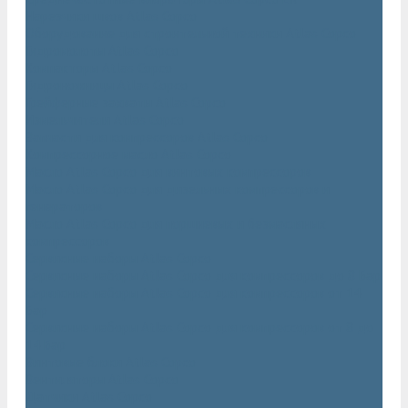
Нарезчики швов Atlas Copco
Оборудование для строительной техники Atlas Copco
Гидромолоты Atlas Copco
Компакторы Atlas Copco
Гидроножницы Atlas Copco
Грейферные захваты Atlas Copco
Измельчители Atlas Copco
Запчасти для компрессоров Atlas Copco
Компрессорное масло Atlas Copco
Масло Atlas Copco для винтовых компрессоров
Масло Atlas Copco для дизельных компрессоров и
генераторов
Масло Atlas Copco для поршневых и безмасляных
компрессоров
Сервисные наборы Atlas Copco
Сервисные наборы Atlas Copco для компрессоров до 8 Бар
Сервисные наборы Atlas Copco для компрессоров от 14
Бар
Сервисные наборы Atlas Copco для компрессоров от 8 до
14 Бар
Винтовые блоки Atlas Copco
Вентиляторы Atlas Copco
Датчики Atlas Copco