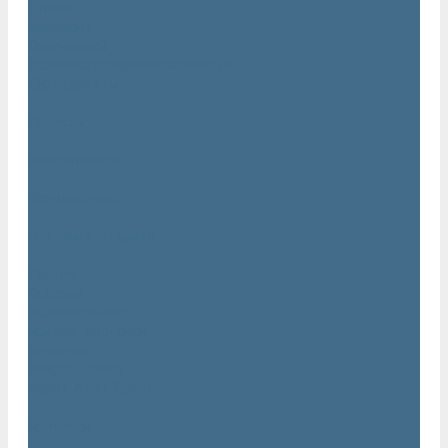
Статьи
Вакансии
Сотрудники
Политика конфидециальности
Сертификаты
Проекты
Видеогалерея
Фотогалерея
Доставка и оплата
Помощь
Покупки
Условия оплаты
Условия доставки
Гарантия
Вопрос - ответ
Марка Atlas Copco
Контакты