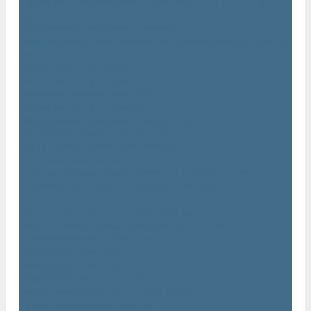
Дизельные передвижные воздушные компрессоры на
шасси
Дополнительные принадлежности
Электрические передвижные воздушные компрессоры на
шасси
Генераторы Atlas Copco
Дизельные генераторы QIS
Дизельные генераторы QAS
Дизельные генераторы QES
Передвижные дизельные генераторы QAX
Дизельные генераторы QAC, QEC
Портативные генераторы серии QEP
Осветительные мачты
Дополнительные принадлежности к генераторам
Погружные насосы и мотопомпы Atlas Copco
Дизельные мотопомпы Atlas Copco
Насосы Atlas Copco для грязной воды
Центробежные пневматические насосы Atlas Copco
Шламовые насосы Atlas Copco
Виброплиты Atlas Copco
Виброплиты Atlas Copco
Вибротрамбовки Atlas Copco
Реверсивные виброплиты Atlas Copco
Ручные виброкатки Atlas Copco