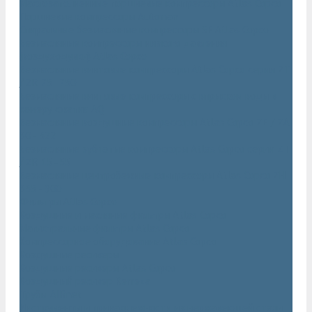
Маслозаполненные поршневые компрессоры Atlas Copco
Поршневые компрессоры Automan
Спиральные безмасляные компрессоры SF Atlas Copco
Безмасляные компрессоры низкого давления
(воздуходувки) Atlas Copco
Безмасляные винтовые компрессоры Atlas Copco серии ZT
/ ZR 75–750
Безмасляные винтовые компрессоры с впрыском воды в
камеру сжатия AQ
Безмасляные воздушные компрессоры Atlas Copco ZE / ZA
30 - 522
Безмасляные зубчатые компрессоры Atlas Copco серии ZT
/ ZR 15–55
Безмасляные центробежные компрессоры Atlas Copco ZH
355 - 900
Фильтры Atlas Copco
Воздушные и масляные фильтры Atlas Copco
Магистральные фильтры Atlas Copco
Компрессорное оборудование Atlas Copco
Воздушные ресиверы
Воздушные ресиверы Atlas Copco
Воздушный ресивер Remeza
Трубы AIRnet
Инструменты и принадлежности из нержавеющей стали