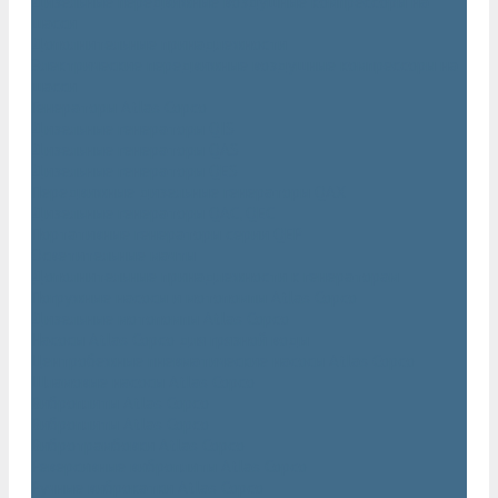
Дизельные передвижные воздушные компрессоры на
шасси
Дополнительные принадлежности
Электрические передвижные воздушные компрессоры на
шасси
Генераторы Atlas Copco
Дизельные генераторы QIS
Дизельные генераторы QAS
Дизельные генераторы QES
Передвижные дизельные генераторы QAX
Дизельные генераторы QAC, QEC
Портативные генераторы серии QEP
Осветительные мачты
Дополнительные принадлежности к генераторам
Погружные насосы и мотопомпы Atlas Copco
Дизельные мотопомпы Atlas Copco
Насосы Atlas Copco для грязной воды
Центробежные пневматические насосы Atlas Copco
Шламовые насосы Atlas Copco
Виброплиты Atlas Copco
Виброплиты Atlas Copco
Вибротрамбовки Atlas Copco
Реверсивные виброплиты Atlas Copco
Ручные виброкатки Atlas Copco