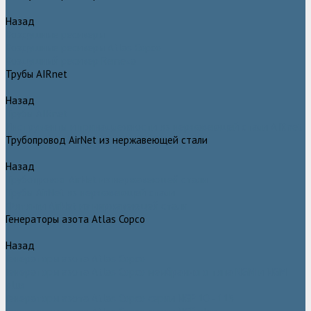
Назад
Воздушные ресиверы
Воздушные ресиверы Atlas Copco
Воздушный ресивер Remeza
Трубы AIRnet
Назад
Трубы AIRnet
Инструменты и принадлежности из нержавеющей стали AIRnet
Трубопровод AirNet из нержавеющей стали
Назад
Трубопровод AirNet из нержавеющей стали
Трубы AirNet из нержавеющей стали
Фитинги AirNet из нержавеющей стали
Генераторы азота Atlas Copco
Назад
Генераторы азота Atlas Copco
Генераторы азота Atlas Copco мембранного типа NGM и NGM
plus
Генераторы азота Atlas Copco серии NGP 10 - 115