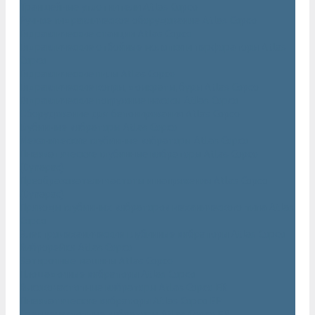
Траншейные уплотнители Atlas Copco
Ручное гидравлическое оборудование Atlas Copco
Гидравлические станции Atlas Copco
Гидравлические отбойные молотки и перфораторы Atlas
Copco
Гидравлические пилы Atlas Copco
Гидравлические копры, домкраты, буры Atlas Copco
Гидравлические погружные насосы Atlas Copco
Оборудование для бетонирования Atlas Copco
Глубинные вибраторы Atlas Copco
Механические глубинные вибраторы Atlas Copco
Пневматические глубинные вибраторы Atlas Copco
(Dynapac)
Преобразователи частоты и напряжения Atlas Copco
(Dynapac)
Приводы глубинных вибраторов механического типа Atlas
Copco
Электромеханические глубинные вибраторы Atlas Copco
Виброрейки Atlas Copco
Затирочные машины Atlas Copco
Площадочные вибраторы Atlas Copco
Высокочастотные вибраторы Atlas Copco ER
Пневматические вибраторы Atlas Copco EP
Среднечастотные вибраторы Atlas Copco ER