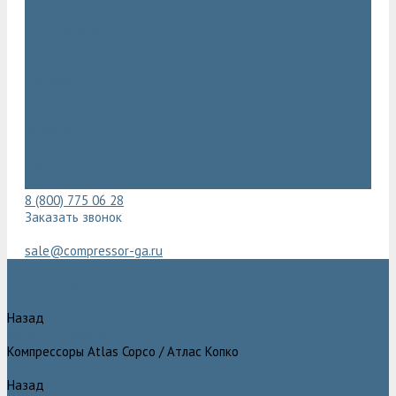
Видеогалерея
Фотогалерея
Доставка и оплата
Помощь
Покупки
Условия оплаты
Условия доставки
Гарантия
Вопрос - ответ
Марка Atlas Copco
Контакты
8 (800) 775 06 28
Заказать звонок
sale@compressor-ga.ru
Каталог товаров
Назад
Каталог товаров
Компрессоры Atlas Copco / Атлас Копко
Назад