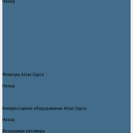
Назад
Безмасляные компрессоры низкого давления (воздуходувки)
Atlas Copco
Безмасляные винтовые компрессоры Atlas Copco серии ZT / ZR
75–750
Безмасляные винтовые компрессоры с впрыском воды в камеру
сжатия AQ
Безмасляные воздушные компрессоры Atlas Copco ZE / ZA 30 -
522
Безмасляные зубчатые компрессоры Atlas Copco серии ZT / ZR
15–55
Безмасляные центробежные компрессоры Atlas Copco ZH 355 -
900
Фильтры Atlas Copco
Назад
Фильтры Atlas Copco
Воздушные и масляные фильтры Atlas Copco
Магистральные фильтры Atlas Copco
Компрессорное оборудование Atlas Copco
Назад
Компрессорное оборудование Atlas Copco
Воздушные ресиверы