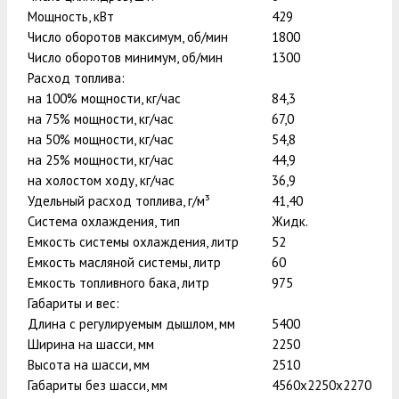
Мощность, кВт
429
Число оборотов максимум, об/мин
1800
Число оборотов минимум, об/мин
1300
Расход топлива:
на 100% мощности, кг/час
84,3
на 75% мощности, кг/час
67,0
на 50% мощности, кг/час
54,8
на 25% мощности, кг/час
44,9
на холостом ходу, кг/час
36,9
Удельный расход топлива, г/м³
41,40
Система охлаждения, тип
Жидк.
Емкость системы охлаждения, литр
52
Емкость масляной системы, литр
60
Емкость топливного бака, литр
975
Габариты и вес:
Длина с регулируемым дышлом, мм
5400
Ширина на шасси, мм
2250
Высота на шасси, мм
2510
Габариты без шасси, мм
4560х2250х2270