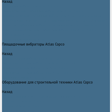
Назад
Глубинные вибраторы Atlas Copco
Механические глубинные вибраторы Atlas Copco
Пневматические глубинные вибраторы Atlas Copco (Dynapac)
Преобразователи частоты и напряжения Atlas Copco (Dynapac)
Приводы глубинных вибраторов механического типа Atlas Copco
Электромеханические глубинные вибраторы Atlas Copco
Виброрейки Atlas Copco
Затирочные машины Atlas Copco
Площадочные вибраторы Atlas Copco
Назад
Площадочные вибраторы Atlas Copco
Высокочастотные вибраторы Atlas Copco ER
Пневматические вибраторы Atlas Copco EP
Среднечастотные вибраторы Atlas Copco ER
Нарезчики швов Atlas Copco
Оборудование для строительной техники Atlas Copco
Назад
Оборудование для строительной техники Atlas Copco
Гидромолоты Atlas Copco
Компакторы Atlas Copco
Гидроножницы Atlas Copco