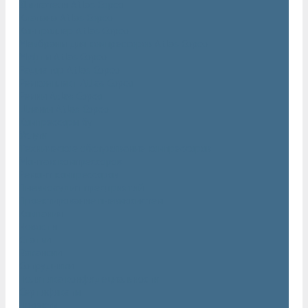
Двигатели Atlas Copco
Клапана Atlas Copco
Контроллер Atlas Copco
Мембраны для компрессоров Atlas Copco
Муфты Atlas Copco
Радиатор Atlas Copco
Ремкомплект Atlas Copco
Ремни Atlas Copco
Шланги Atlas Copco
Компрессоры бу
Услуги
Техническое обслуживание компрессоров
Монтаж компрессоров
Ремонт компрессоров
Пневмоаудит предприятий
Проектирование пневмосистем
Компания
Новости
Статьи
Вакансии
Сотрудники
Политика конфидециальности
Сертификаты
Проекты