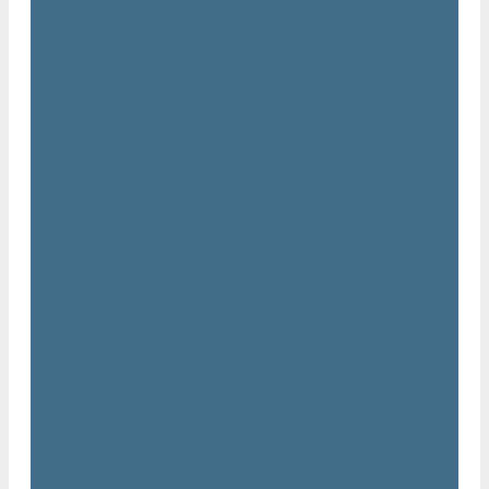
Статьи
Вакансии
Сотрудники
Политика конфидециальности
Сертификаты
Проекты
Видеогалерея
Фотогалерея
Доставка и оплата
Помощь
Покупки
Условия оплаты
Условия доставки
Гарантия
Вопрос - ответ
Марка Atlas Copco
Контакты