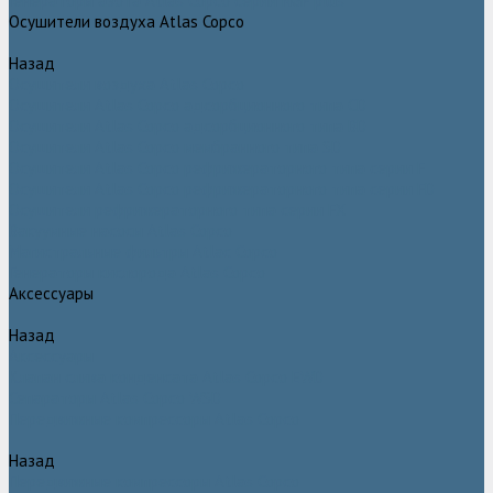
Генераторы азота Atlas Copco серии NGP plus
Осушители воздуха Atlas Copco
Назад
Осушители воздуха Atlas Copco
Осушители Atlas Copco адсорбционного типа CD
Осушители Atlas Copco адсорбционного типа BD
Осушители Atlas Copco мембранного типа SD
Осушители Atlas Copco рефрижераторного типа серии F
Осушители Atlas Copco рефрижераторного типа серии FD
Осушители рефрижераторного типа серии FX
Вакуумные насосы Atlas Copco
Магистральные фильтры Atlac Copco
Генераторы кислорода Atlas Copco
Аксессуары
Назад
Аксессуары
Клапан слива конденсата Atlas Copco EWD
Сепараторы Atlas Copco WSD
Передвижные компрессоры Atlas Copco
Назад
Передвижные компрессоры Atlas Copco