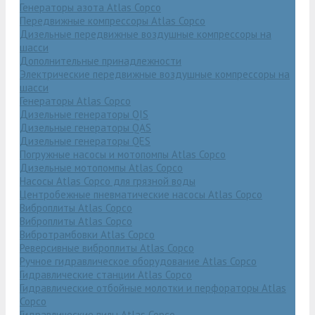
Генераторы азота Atlas Copco
Передвижные компрессоры Atlas Copco
Дизельные передвижные воздушные компрессоры на
шасси
Дополнительные принадлежности
Электрические передвижные воздушные компрессоры на
шасси
Генераторы Atlas Copco
Дизельные генераторы QIS
Дизельные генераторы QAS
Дизельные генераторы QES
Погружные насосы и мотопомпы Atlas Copco
Дизельные мотопомпы Atlas Copco
Насосы Atlas Copco для грязной воды
Центробежные пневматические насосы Atlas Copco
Виброплиты Atlas Copco
Виброплиты Atlas Copco
Вибротрамбовки Atlas Copco
Реверсивные виброплиты Atlas Copco
Ручное гидравлическое оборудование Atlas Copco
Гидравлические станции Atlas Copco
Гидравлические отбойные молотки и перфораторы Atlas
Copco
Гидравлические пилы Atlas Copco