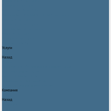
Двигатели Atlas Copco
Клапана Atlas Copco
Контроллер Atlas Copco
Мембраны для компрессоров Atlas Copco
Муфты Atlas Copco
Радиатор Atlas Copco
Ремкомплект Atlas Copco
Ремни Atlas Copco
Шланги Atlas Copco
Компрессоры бу
Услуги
Назад
Услуги
Техническое обслуживание компрессоров
Монтаж компрессоров
Ремонт компрессоров
Пневмоаудит предприятий
Проектирование пневмосистем
Компания
Назад
Компания
Новости