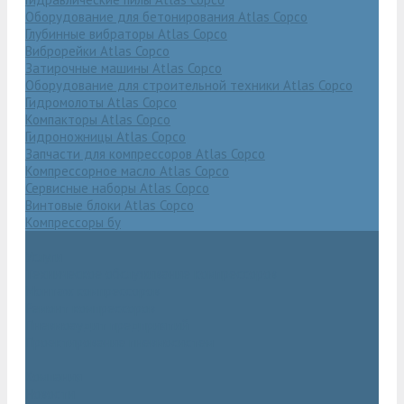
Оборудование для бетонирования Atlas Copco
Глубинные вибраторы Atlas Copco
Виброрейки Atlas Copco
Затирочные машины Atlas Copco
Оборудование для строительной техники Atlas Copco
Гидромолоты Atlas Copco
Компакторы Atlas Copco
Гидроножницы Atlas Copco
Запчасти для компрессоров Atlas Copco
Компрессорное масло Atlas Copco
Сервисные наборы Atlas Copco
Винтовые блоки Atlas Copco
Компрессоры бу
Услуги
Техническое обслуживание компрессоров
Монтаж компрессоров
Ремонт компрессоров
Пневмоаудит предприятий
Проектирование пневмосистем
Компания
Новости