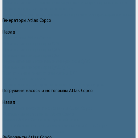
Дизельные передвижные воздушные компрессоры на шасси
Дополнительные принадлежности
Электрические передвижные воздушные компрессоры на шасси
Генераторы Atlas Copco
Назад
Генераторы Atlas Copco
Дизельные генераторы QIS
Дизельные генераторы QAS
Дизельные генераторы QES
Передвижные дизельные генераторы QAX
Дизельные генераторы QAC, QEC
Портативные генераторы серии QEP
Осветительные мачты
Дополнительные принадлежности к генераторам
Погружные насосы и мотопомпы Atlas Copco
Назад
Погружные насосы и мотопомпы Atlas Copco
Дизельные мотопомпы Atlas Copco
Насосы Atlas Copco для грязной воды
Центробежные пневматические насосы Atlas Copco
Шламовые насосы Atlas Copco
Виброплиты Atlas Copco