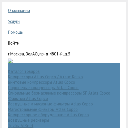
О компании
Услуги
Помощь
Войти
г.Москва, ЗелАО, пр-д 4801-й, д.5
Каталог товаров
Компрессоры Atlas Copco / Атлас Копко
Винтовые компрессоры Atlas Copco
Поршневые компрессоры Atlas Copco
Спиральные безмасляные компрессоры SF Atlas Copco
Фильтры Atlas Copco
Воздушные и масляные фильтры Atlas Copco
Магистральные фильтры Atlas Copco
Компрессорное оборудование Atlas Copco
Воздушные ресиверы
Трубы AIRnet