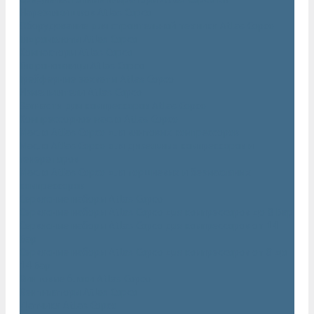
Нарезчики швов Atlas Copco
Оборудование для строительной техники Atlas Copco
Гидромолоты Atlas Copco
Компакторы Atlas Copco
Гидроножницы Atlas Copco
Грейферные захваты Atlas Copco
Измельчители Atlas Copco
Запчасти для компрессоров Atlas Copco
Компрессорное масло Atlas Copco
Масло Atlas Copco для винтовых компрессоров
Масло Atlas Copco для дизельных компрессоров и
генераторов
Масло Atlas Copco для поршневых и безмасляных
компрессоров
Сервисные наборы Atlas Copco
Сервисные наборы Atlas Copco для компрессоров до 8 Бар
Сервисные наборы Atlas Copco для компрессоров от 14
Бар
Сервисные наборы Atlas Copco для компрессоров от 8 до
14 Бар
Винтовые блоки Atlas Copco
Вентиляторы Atlas Copco
Датчики Atlas Copco