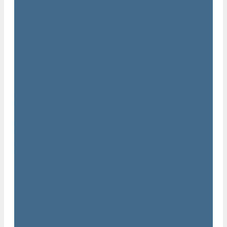
AIRnet
Трубопровод AirNet из нержавеющей стали
Трубы AirNet из нержавеющей стали
Фитинги AirNet из нержавеющей стали
Генераторы азота Atlas Copco
Генераторы азота Atlas Copco мембранного типа NGM и
NGM plus
Генераторы азота Atlas Copco серии NGP 10 - 115
Генераторы азота Atlas Copco серии NGP plus
Осушители воздуха Atlas Copco
Осушители Atlas Copco адсорбционного типа CD
Осушители Atlas Copco адсорбционного типа BD
Осушители Atlas Copco мембранного типа SD
Осушители Atlas Copco рефрижераторного типа серии F
Осушители Atlas Copco рефрижераторного типа серии FD
Осушители рефрижераторного типа серии FX
Вакуумные насосы Atlas Copco
Магистральные фильтры Atlac Copco
Генераторы кислорода Atlas Copco
Аксессуары
Клапан слива конденсата Atlas Copco EWD
Сепараторы Atlas Copco WSD
Передвижные компрессоры Atlas Copco