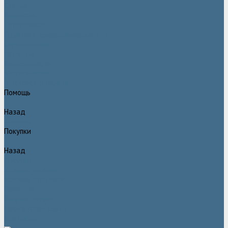
Статьи
Вакансии
Сотрудники
Политика конфидециальности
Сертификаты
Проекты
Видеогалерея
Фотогалерея
Доставка и оплата
Помощь
Назад
Помощь
Покупки
Назад
Покупки
Условия оплаты
Условия доставки
Гарантия
Вопрос - ответ
Марка Atlas Copco
Контакты