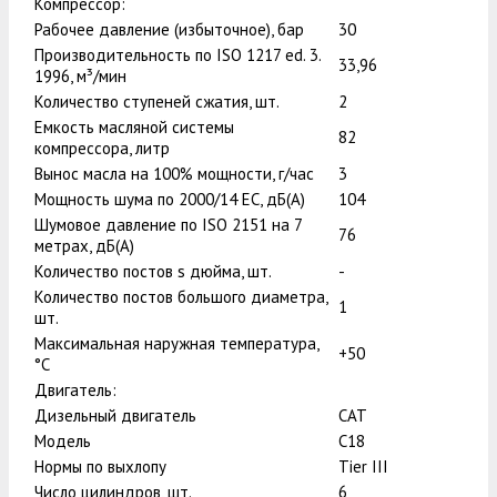
Компрессор:
Рабочее давление (избыточное), бар
30
Производительность по ISO 1217 ed. 3.
33,96
1996, м³/мин
Количество ступеней сжатия, шт.
2
Емкость масляной системы
82
компрессора, литр
Вынос масла на 100% мощности, г/час
3
Мощность шума по 2000/14 ЕС, дБ(А)
104
Шумовое давление по ISO 2151 на 7
76
метрах, дБ(А)
Количество постов ѕ дюйма, шт.
-
Количество постов большого диаметра,
1
шт.
Максимальная наружная температура,
+50
°С
Двигатель:
Дизельный двигатель
CAT
Модель
C18
Нормы по выхлопу
Tier III
Число цилиндров, шт.
6