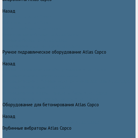
Назад
Виброплиты Atlas Copco
Виброплиты Atlas Copco
Вибротрамбовки Atlas Copco
Реверсивные виброплиты Atlas Copco
Ручные виброкатки Atlas Copco
Траншейные уплотнители Atlas Copco
Ручное гидравлическое оборудование Atlas Copco
Назад
Ручное гидравлическое оборудование Atlas Copco
Гидравлические станции Atlas Copco
Гидравлические отбойные молотки и перфораторы Atlas Copco
Гидравлические пилы Atlas Copco
Гидравлические копры, домкраты, буры Atlas Copco
Гидравлические погружные насосы Atlas Copco
Оборудование для бетонирования Atlas Copco
Назад
Оборудование для бетонирования Atlas Copco
Глубинные вибраторы Atlas Copco