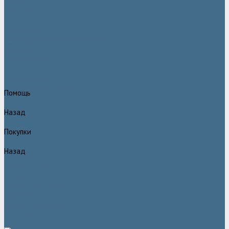
Статьи
Вакансии
Сотрудники
Политика конфидециальности
Сертификаты
Проекты
Видеогалерея
Фотогалерея
Доставка и оплата
Помощь
Назад
Помощь
Покупки
Назад
Покупки
Условия оплаты
Условия доставки
Гарантия
Вопрос - ответ
Марка Atlas Copco
Контакты