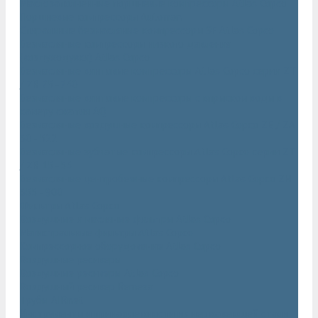
Маслозаполненные поршневые компрессоры Atlas Copco
Поршневые компрессоры Automan
Спиральные безмасляные компрессоры SF Atlas Copco
Безмасляные компрессоры низкого давления
(воздуходувки) Atlas Copco
Безмасляные винтовые компрессоры Atlas Copco серии ZT
/ ZR 75–750
Безмасляные винтовые компрессоры с впрыском воды в
камеру сжатия AQ
Безмасляные воздушные компрессоры Atlas Copco ZE / ZA
30 - 522
Безмасляные зубчатые компрессоры Atlas Copco серии ZT
/ ZR 15–55
Безмасляные центробежные компрессоры Atlas Copco ZH
355 - 900
Фильтры Atlas Copco
Воздушные и масляные фильтры Atlas Copco
Магистральные фильтры Atlas Copco
Компрессорное оборудование Atlas Copco
Воздушные ресиверы
Воздушные ресиверы Atlas Copco
Воздушный ресивер Remeza
Трубы AIRnet
Инструменты и принадлежности из нержавеющей стали