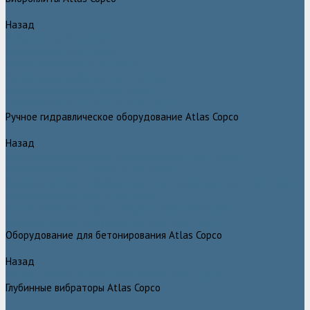
Назад
Виброплиты Atlas Copco
Виброплиты Atlas Copco
Вибротрамбовки Atlas Copco
Реверсивные виброплиты Atlas Copco
Ручные виброкатки Atlas Copco
Траншейные уплотнители Atlas Copco
Ручное гидравлическое оборудование Atlas Copco
Назад
Ручное гидравлическое оборудование Atlas Copco
Гидравлические станции Atlas Copco
Гидравлические отбойные молотки и перфораторы Atlas Copco
Гидравлические пилы Atlas Copco
Гидравлические копры, домкраты, буры Atlas Copco
Гидравлические погружные насосы Atlas Copco
Оборудование для бетонирования Atlas Copco
Назад
Оборудование для бетонирования Atlas Copco
Глубинные вибраторы Atlas Copco