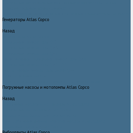
Дизельные передвижные воздушные компрессоры на шасси
Дополнительные принадлежности
Электрические передвижные воздушные компрессоры на шасси
Генераторы Atlas Copco
Назад
Генераторы Atlas Copco
Дизельные генераторы QIS
Дизельные генераторы QAS
Дизельные генераторы QES
Передвижные дизельные генераторы QAX
Дизельные генераторы QAC, QEC
Портативные генераторы серии QEP
Осветительные мачты
Дополнительные принадлежности к генераторам
Погружные насосы и мотопомпы Atlas Copco
Назад
Погружные насосы и мотопомпы Atlas Copco
Дизельные мотопомпы Atlas Copco
Насосы Atlas Copco для грязной воды
Центробежные пневматические насосы Atlas Copco
Шламовые насосы Atlas Copco
Виброплиты Atlas Copco