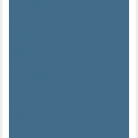
Двигатели Atlas Copco
Клапана Atlas Copco
Контроллер Atlas Copco
Мембраны для компрессоров Atlas Copco
Муфты Atlas Copco
Радиатор Atlas Copco
Ремкомплект Atlas Copco
Ремни Atlas Copco
Шланги Atlas Copco
Компрессоры бу
Услуги
Техническое обслуживание компрессоров
Монтаж компрессоров
Ремонт компрессоров
Пневмоаудит предприятий
Проектирование пневмосистем
Компания
Новости
Статьи
Вакансии
Сотрудники
Политика конфидециальности
Сертификаты
Проекты