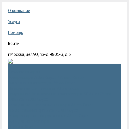
О компании
Услуги
Помощь
Войти
г.Москва, ЗелАО, пр-д 4801-й, д.5
Каталог товаров
Компрессоры Atlas Copco / Атлас Копко
Винтовые компрессоры Atlas Copco
Поршневые компрессоры Atlas Copco
Спиральные безмасляные компрессоры SF Atlas Copco
Фильтры Atlas Copco
Воздушные и масляные фильтры Atlas Copco
Магистральные фильтры Atlas Copco
Компрессорное оборудование Atlas Copco
Воздушные ресиверы
Трубы AIRnet