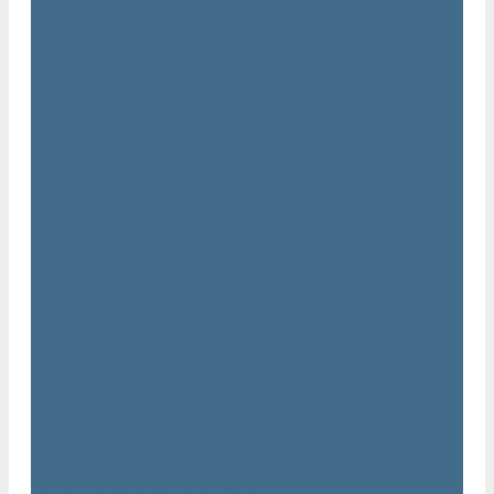
Дизельные передвижные воздушные компрессоры на
шасси
Дополнительные принадлежности
Электрические передвижные воздушные компрессоры на
шасси
Генераторы Atlas Copco
Дизельные генераторы QIS
Дизельные генераторы QAS
Дизельные генераторы QES
Передвижные дизельные генераторы QAX
Дизельные генераторы QAC, QEC
Портативные генераторы серии QEP
Осветительные мачты
Дополнительные принадлежности к генераторам
Погружные насосы и мотопомпы Atlas Copco
Дизельные мотопомпы Atlas Copco
Насосы Atlas Copco для грязной воды
Центробежные пневматические насосы Atlas Copco
Шламовые насосы Atlas Copco
Виброплиты Atlas Copco
Виброплиты Atlas Copco
Вибротрамбовки Atlas Copco
Реверсивные виброплиты Atlas Copco
Ручные виброкатки Atlas Copco