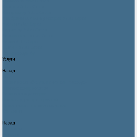
Двигатели Atlas Copco
Клапана Atlas Copco
Контроллер Atlas Copco
Мембраны для компрессоров Atlas Copco
Муфты Atlas Copco
Радиатор Atlas Copco
Ремкомплект Atlas Copco
Ремни Atlas Copco
Шланги Atlas Copco
Компрессоры бу
Услуги
Назад
Услуги
Техническое обслуживание компрессоров
Монтаж компрессоров
Ремонт компрессоров
Пневмоаудит предприятий
Проектирование пневмосистем
Компания
Назад
Компания
Новости