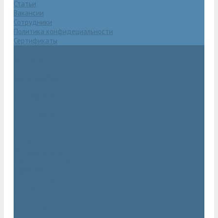
Статьи
Вакансии
Сотрудники
Политика конфидециальности
Сертификаты
Проекты
Видеогалерея
Фотогалерея
Доставка и оплата
Помощь
Покупки
Условия оплаты
Условия доставки
Гарантия
Вопрос - ответ
Марка Atlas Copco
Контакты