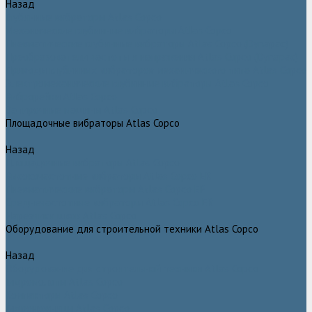
Назад
Глубинные вибраторы Atlas Copco
Механические глубинные вибраторы Atlas Copco
Пневматические глубинные вибраторы Atlas Copco (Dynapac)
Преобразователи частоты и напряжения Atlas Copco (Dynapac)
Приводы глубинных вибраторов механического типа Atlas Copco
Электромеханические глубинные вибраторы Atlas Copco
Виброрейки Atlas Copco
Затирочные машины Atlas Copco
Площадочные вибраторы Atlas Copco
Назад
Площадочные вибраторы Atlas Copco
Высокочастотные вибраторы Atlas Copco ER
Пневматические вибраторы Atlas Copco EP
Среднечастотные вибраторы Atlas Copco ER
Нарезчики швов Atlas Copco
Оборудование для строительной техники Atlas Copco
Назад
Оборудование для строительной техники Atlas Copco
Гидромолоты Atlas Copco
Компакторы Atlas Copco
Гидроножницы Atlas Copco