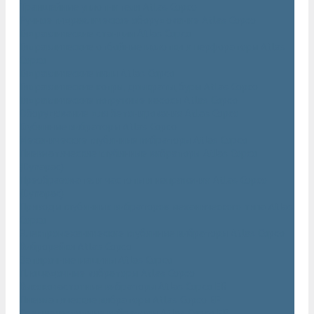
Траншейные уплотнители Atlas Copco
Ручное гидравлическое оборудование Atlas Copco
Гидравлические станции Atlas Copco
Гидравлические отбойные молотки и перфораторы Atlas
Copco
Гидравлические пилы Atlas Copco
Гидравлические копры, домкраты, буры Atlas Copco
Гидравлические погружные насосы Atlas Copco
Оборудование для бетонирования Atlas Copco
Глубинные вибраторы Atlas Copco
Механические глубинные вибраторы Atlas Copco
Пневматические глубинные вибраторы Atlas Copco
(Dynapac)
Преобразователи частоты и напряжения Atlas Copco
(Dynapac)
Приводы глубинных вибраторов механического типа Atlas
Copco
Электромеханические глубинные вибраторы Atlas Copco
Виброрейки Atlas Copco
Затирочные машины Atlas Copco
Площадочные вибраторы Atlas Copco
Высокочастотные вибраторы Atlas Copco ER
Пневматические вибраторы Atlas Copco EP
Среднечастотные вибраторы Atlas Copco ER