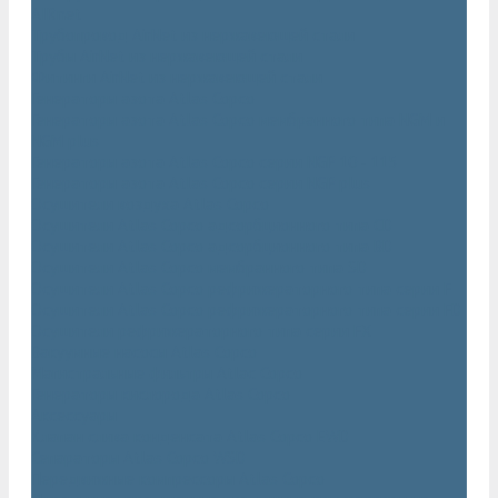
AIRnet
Трубопровод AirNet из нержавеющей стали
Трубы AirNet из нержавеющей стали
Фитинги AirNet из нержавеющей стали
Генераторы азота Atlas Copco
Генераторы азота Atlas Copco мембранного типа NGM и
NGM plus
Генераторы азота Atlas Copco серии NGP 10 - 115
Генераторы азота Atlas Copco серии NGP plus
Осушители воздуха Atlas Copco
Осушители Atlas Copco адсорбционного типа CD
Осушители Atlas Copco адсорбционного типа BD
Осушители Atlas Copco мембранного типа SD
Осушители Atlas Copco рефрижераторного типа серии F
Осушители Atlas Copco рефрижераторного типа серии FD
Осушители рефрижераторного типа серии FX
Вакуумные насосы Atlas Copco
Магистральные фильтры Atlac Copco
Генераторы кислорода Atlas Copco
Аксессуары
Клапан слива конденсата Atlas Copco EWD
Сепараторы Atlas Copco WSD
Передвижные компрессоры Atlas Copco