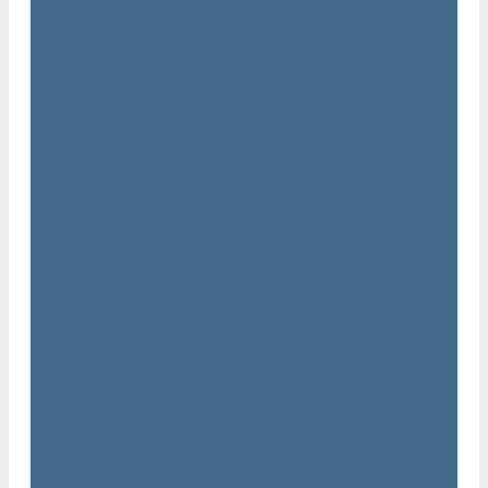
Генераторы азота Atlas Copco
Передвижные компрессоры Atlas Copco
Дизельные передвижные воздушные компрессоры на
шасси
Дополнительные принадлежности
Электрические передвижные воздушные компрессоры на
шасси
Генераторы Atlas Copco
Дизельные генераторы QIS
Дизельные генераторы QAS
Дизельные генераторы QES
Погружные насосы и мотопомпы Atlas Copco
Дизельные мотопомпы Atlas Copco
Насосы Atlas Copco для грязной воды
Центробежные пневматические насосы Atlas Copco
Виброплиты Atlas Copco
Виброплиты Atlas Copco
Вибротрамбовки Atlas Copco
Реверсивные виброплиты Atlas Copco
Ручное гидравлическое оборудование Atlas Copco
Гидравлические станции Atlas Copco
Гидравлические отбойные молотки и перфораторы Atlas
Copco
Гидравлические пилы Atlas Copco