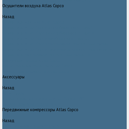
Генераторы азота Atlas Copco серии NGP plus
Осушители воздуха Atlas Copco
Назад
Осушители воздуха Atlas Copco
Осушители Atlas Copco адсорбционного типа CD
Осушители Atlas Copco адсорбционного типа BD
Осушители Atlas Copco мембранного типа SD
Осушители Atlas Copco рефрижераторного типа серии F
Осушители Atlas Copco рефрижераторного типа серии FD
Осушители рефрижераторного типа серии FX
Вакуумные насосы Atlas Copco
Магистральные фильтры Atlac Copco
Генераторы кислорода Atlas Copco
Аксессуары
Назад
Аксессуары
Клапан слива конденсата Atlas Copco EWD
Сепараторы Atlas Copco WSD
Передвижные компрессоры Atlas Copco
Назад
Передвижные компрессоры Atlas Copco