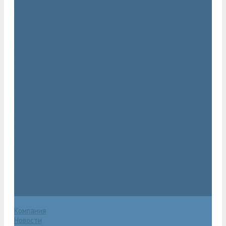
Оборудование для бетонирования Atlas Copco
Глубинные вибраторы Atlas Copco
Виброрейки Atlas Copco
Затирочные машины Atlas Copco
Оборудование для строительной техники Atlas Copco
Гидромолоты Atlas Copco
Компакторы Atlas Copco
Гидроножницы Atlas Copco
Запчасти для компрессоров Atlas Copco
Компрессорное масло Atlas Copco
Сервисные наборы Atlas Copco
Винтовые блоки Atlas Copco
Компрессоры бу
Услуги
Техническое обслуживание компрессоров
Монтаж компрессоров
Ремонт компрессоров
Пневмоаудит предприятий
Проектирование пневмосистем
Компания
Новости