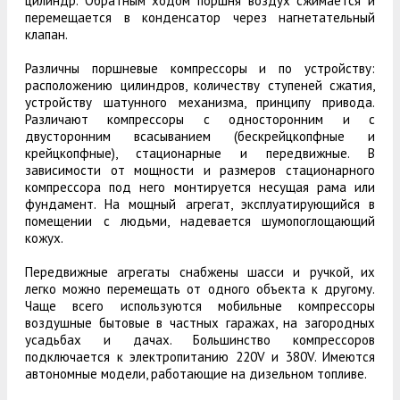
цилиндр. Обратным ходом поршня воздух сжимается и
перемещается в конденсатор через нагнетательный
клапан.
Различны поршневые компрессоры и по устройству:
расположению цилиндров, количеству ступеней сжатия,
устройству шатунного механизма, принципу привода.
Различают компрессоры с односторонним и с
двусторонним всасыванием (бескрейцкопфные и
крейцкопфные), стационарные и передвижные. В
зависимости от мощности и размеров стационарного
компрессора под него монтируется несущая рама или
фундамент. На мощный агрегат, эксплуатирующийся в
помещении с людьми, надевается шумопоглощающий
кожух.
Передвижные агрегаты снабжены шасси и ручкой, их
легко можно перемещать от одного объекта к другому.
Чаще всего используются мобильные компрессоры
воздушные бытовые в частных гаражах, на загородных
усадьбах и дачах. Большинство компрессоров
подключается к электропитанию 220V и 380V. Имеются
автономные модели, работающие на дизельном топливе.