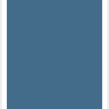
Нарезчики швов Atlas Copco
Оборудование для строительной техники Atlas Copco
Гидромолоты Atlas Copco
Компакторы Atlas Copco
Гидроножницы Atlas Copco
Грейферные захваты Atlas Copco
Измельчители Atlas Copco
Запчасти для компрессоров Atlas Copco
Компрессорное масло Atlas Copco
Масло Atlas Copco для винтовых компрессоров
Масло Atlas Copco для дизельных компрессоров и
генераторов
Масло Atlas Copco для поршневых и безмасляных
компрессоров
Сервисные наборы Atlas Copco
Сервисные наборы Atlas Copco для компрессоров до 8 Бар
Сервисные наборы Atlas Copco для компрессоров от 14
Бар
Сервисные наборы Atlas Copco для компрессоров от 8 до
14 Бар
Винтовые блоки Atlas Copco
Вентиляторы Atlas Copco
Датчики Atlas Copco