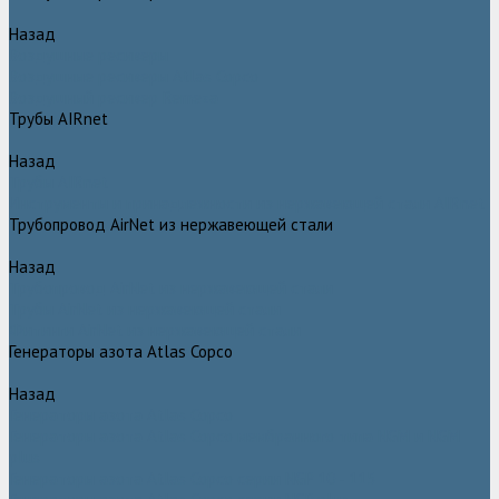
Назад
Воздушные ресиверы
Воздушные ресиверы Atlas Copco
Воздушный ресивер Remeza
Трубы AIRnet
Назад
Трубы AIRnet
Инструменты и принадлежности из нержавеющей стали AIRnet
Трубопровод AirNet из нержавеющей стали
Назад
Трубопровод AirNet из нержавеющей стали
Трубы AirNet из нержавеющей стали
Фитинги AirNet из нержавеющей стали
Генераторы азота Atlas Copco
Назад
Генераторы азота Atlas Copco
Генераторы азота Atlas Copco мембранного типа NGM и NGM
plus
Генераторы азота Atlas Copco серии NGP 10 - 115