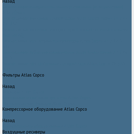
Назад
Безмасляные компрессоры низкого давления (воздуходувки)
Atlas Copco
Безмасляные винтовые компрессоры Atlas Copco серии ZT / ZR
75–750
Безмасляные винтовые компрессоры с впрыском воды в камеру
сжатия AQ
Безмасляные воздушные компрессоры Atlas Copco ZE / ZA 30 -
522
Безмасляные зубчатые компрессоры Atlas Copco серии ZT / ZR
15–55
Безмасляные центробежные компрессоры Atlas Copco ZH 355 -
900
Фильтры Atlas Copco
Назад
Фильтры Atlas Copco
Воздушные и масляные фильтры Atlas Copco
Магистральные фильтры Atlas Copco
Компрессорное оборудование Atlas Copco
Назад
Компрессорное оборудование Atlas Copco
Воздушные ресиверы