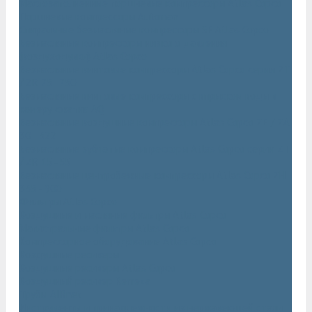
Маслозаполненные поршневые компрессоры Atlas Copco
Поршневые компрессоры Automan
Спиральные безмасляные компрессоры SF Atlas Copco
Безмасляные компрессоры низкого давления
(воздуходувки) Atlas Copco
Безмасляные винтовые компрессоры Atlas Copco серии ZT
/ ZR 75–750
Безмасляные винтовые компрессоры с впрыском воды в
камеру сжатия AQ
Безмасляные воздушные компрессоры Atlas Copco ZE / ZA
30 - 522
Безмасляные зубчатые компрессоры Atlas Copco серии ZT
/ ZR 15–55
Безмасляные центробежные компрессоры Atlas Copco ZH
355 - 900
Фильтры Atlas Copco
Воздушные и масляные фильтры Atlas Copco
Магистральные фильтры Atlas Copco
Компрессорное оборудование Atlas Copco
Воздушные ресиверы
Воздушные ресиверы Atlas Copco
Воздушный ресивер Remeza
Трубы AIRnet
Инструменты и принадлежности из нержавеющей стали