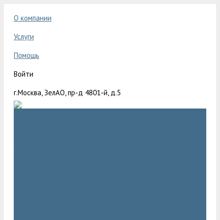
О компании
Услуги
Помощь
Войти
г.Москва, ЗелАО, пр-д 4801-й, д.5
Каталог товаров
Компрессоры Atlas Copco / Атлас Копко
Винтовые компрессоры Atlas Copco
Поршневые компрессоры Atlas Copco
Спиральные безмасляные компрессоры SF Atlas Copco
Фильтры Atlas Copco
Воздушные и масляные фильтры Atlas Copco
Магистральные фильтры Atlas Copco
Компрессорное оборудование Atlas Copco
Воздушные ресиверы
Трубы AIRnet