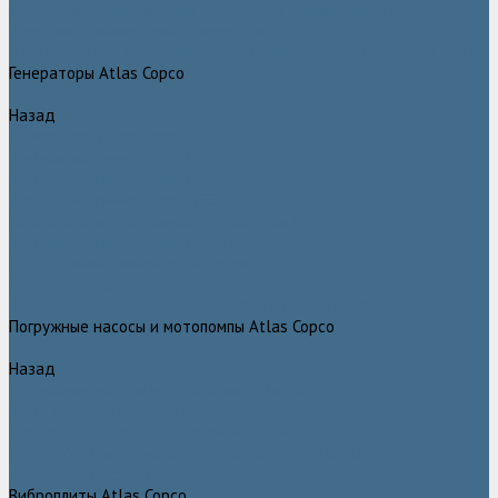
Дизельные передвижные воздушные компрессоры на шасси
Дополнительные принадлежности
Электрические передвижные воздушные компрессоры на шасси
Генераторы Atlas Copco
Назад
Генераторы Atlas Copco
Дизельные генераторы QIS
Дизельные генераторы QAS
Дизельные генераторы QES
Передвижные дизельные генераторы QAX
Дизельные генераторы QAC, QEC
Портативные генераторы серии QEP
Осветительные мачты
Дополнительные принадлежности к генераторам
Погружные насосы и мотопомпы Atlas Copco
Назад
Погружные насосы и мотопомпы Atlas Copco
Дизельные мотопомпы Atlas Copco
Насосы Atlas Copco для грязной воды
Центробежные пневматические насосы Atlas Copco
Шламовые насосы Atlas Copco
Виброплиты Atlas Copco