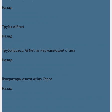
Назад
Воздушные ресиверы
Воздушные ресиверы Atlas Copco
Воздушный ресивер Remeza
Трубы AIRnet
Назад
Трубы AIRnet
Инструменты и принадлежности из нержавеющей стали AIRnet
Трубопровод AirNet из нержавеющей стали
Назад
Трубопровод AirNet из нержавеющей стали
Трубы AirNet из нержавеющей стали
Фитинги AirNet из нержавеющей стали
Генераторы азота Atlas Copco
Назад
Генераторы азота Atlas Copco
Генераторы азота Atlas Copco мембранного типа NGM и NGM
plus
Генераторы азота Atlas Copco серии NGP 10 - 115