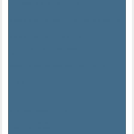
Траншейные уплотнители Atlas Copco
Ручное гидравлическое оборудование Atlas Copco
Гидравлические станции Atlas Copco
Гидравлические отбойные молотки и перфораторы Atlas
Copco
Гидравлические пилы Atlas Copco
Гидравлические копры, домкраты, буры Atlas Copco
Гидравлические погружные насосы Atlas Copco
Оборудование для бетонирования Atlas Copco
Глубинные вибраторы Atlas Copco
Механические глубинные вибраторы Atlas Copco
Пневматические глубинные вибраторы Atlas Copco
(Dynapac)
Преобразователи частоты и напряжения Atlas Copco
(Dynapac)
Приводы глубинных вибраторов механического типа Atlas
Copco
Электромеханические глубинные вибраторы Atlas Copco
Виброрейки Atlas Copco
Затирочные машины Atlas Copco
Площадочные вибраторы Atlas Copco
Высокочастотные вибраторы Atlas Copco ER
Пневматические вибраторы Atlas Copco EP
Среднечастотные вибраторы Atlas Copco ER