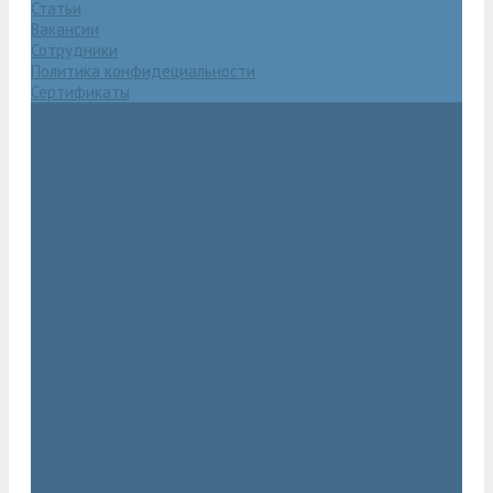
Статьи
Вакансии
Сотрудники
Политика конфидециальности
Сертификаты
Проекты
Видеогалерея
Фотогалерея
Доставка и оплата
Помощь
Покупки
Условия оплаты
Условия доставки
Гарантия
Вопрос - ответ
Марка Atlas Copco
Контакты