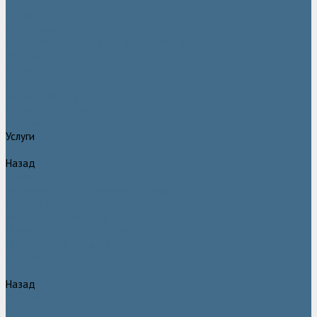
Двигатели Atlas Copco
Клапана Atlas Copco
Контроллер Atlas Copco
Мембраны для компрессоров Atlas Copco
Муфты Atlas Copco
Радиатор Atlas Copco
Ремкомплект Atlas Copco
Ремни Atlas Copco
Шланги Atlas Copco
Компрессоры бу
Услуги
Назад
Услуги
Техническое обслуживание компрессоров
Монтаж компрессоров
Ремонт компрессоров
Пневмоаудит предприятий
Проектирование пневмосистем
Компания
Назад
Компания
Новости