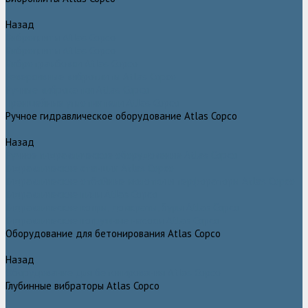
Назад
Виброплиты Atlas Copco
Виброплиты Atlas Copco
Вибротрамбовки Atlas Copco
Реверсивные виброплиты Atlas Copco
Ручные виброкатки Atlas Copco
Траншейные уплотнители Atlas Copco
Ручное гидравлическое оборудование Atlas Copco
Назад
Ручное гидравлическое оборудование Atlas Copco
Гидравлические станции Atlas Copco
Гидравлические отбойные молотки и перфораторы Atlas Copco
Гидравлические пилы Atlas Copco
Гидравлические копры, домкраты, буры Atlas Copco
Гидравлические погружные насосы Atlas Copco
Оборудование для бетонирования Atlas Copco
Назад
Оборудование для бетонирования Atlas Copco
Глубинные вибраторы Atlas Copco