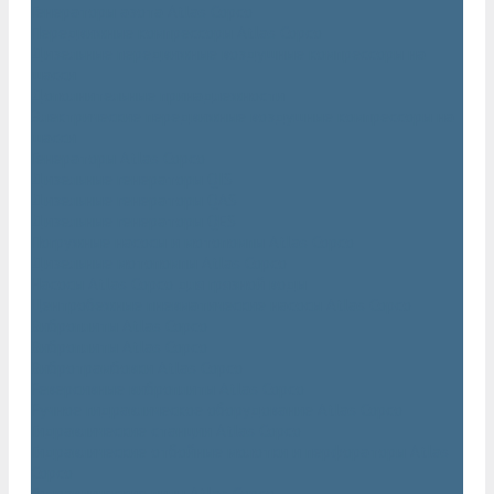
Генераторы азота Atlas Copco
Передвижные компрессоры Atlas Copco
Дизельные передвижные воздушные компрессоры на
шасси
Дополнительные принадлежности
Электрические передвижные воздушные компрессоры на
шасси
Генераторы Atlas Copco
Дизельные генераторы QIS
Дизельные генераторы QAS
Дизельные генераторы QES
Погружные насосы и мотопомпы Atlas Copco
Дизельные мотопомпы Atlas Copco
Насосы Atlas Copco для грязной воды
Центробежные пневматические насосы Atlas Copco
Виброплиты Atlas Copco
Виброплиты Atlas Copco
Вибротрамбовки Atlas Copco
Реверсивные виброплиты Atlas Copco
Ручное гидравлическое оборудование Atlas Copco
Гидравлические станции Atlas Copco
Гидравлические отбойные молотки и перфораторы Atlas
Copco
Гидравлические пилы Atlas Copco