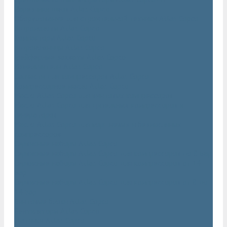
Нарезчики швов Atlas Copco
Оборудование для строительной техники Atlas Copco
Гидромолоты Atlas Copco
Компакторы Atlas Copco
Гидроножницы Atlas Copco
Грейферные захваты Atlas Copco
Измельчители Atlas Copco
Запчасти для компрессоров Atlas Copco
Компрессорное масло Atlas Copco
Масло Atlas Copco для винтовых компрессоров
Масло Atlas Copco для дизельных компрессоров и
генераторов
Масло Atlas Copco для поршневых и безмасляных
компрессоров
Сервисные наборы Atlas Copco
Сервисные наборы Atlas Copco для компрессоров до 8 Бар
Сервисные наборы Atlas Copco для компрессоров от 14
Бар
Сервисные наборы Atlas Copco для компрессоров от 8 до
14 Бар
Винтовые блоки Atlas Copco
Вентиляторы Atlas Copco
Датчики Atlas Copco