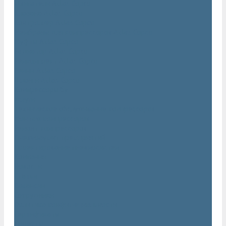
Двигатели Atlas Copco
Клапана Atlas Copco
Контроллер Atlas Copco
Мембраны для компрессоров Atlas Copco
Муфты Atlas Copco
Радиатор Atlas Copco
Ремкомплект Atlas Copco
Ремни Atlas Copco
Шланги Atlas Copco
Компрессоры бу
Услуги
Техническое обслуживание компрессоров
Монтаж компрессоров
Ремонт компрессоров
Пневмоаудит предприятий
Проектирование пневмосистем
Компания
Новости
Статьи
Вакансии
Сотрудники
Политика конфидециальности
Сертификаты
Проекты