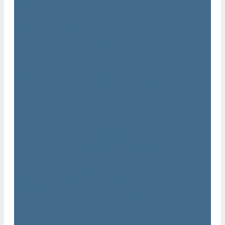
AIRnet
Трубопровод AirNet из нержавеющей стали
Трубы AirNet из нержавеющей стали
Фитинги AirNet из нержавеющей стали
Генераторы азота Atlas Copco
Генераторы азота Atlas Copco мембранного типа NGM и
NGM plus
Генераторы азота Atlas Copco серии NGP 10 - 115
Генераторы азота Atlas Copco серии NGP plus
Осушители воздуха Atlas Copco
Осушители Atlas Copco адсорбционного типа CD
Осушители Atlas Copco адсорбционного типа BD
Осушители Atlas Copco мембранного типа SD
Осушители Atlas Copco рефрижераторного типа серии F
Осушители Atlas Copco рефрижераторного типа серии FD
Осушители рефрижераторного типа серии FX
Вакуумные насосы Atlas Copco
Магистральные фильтры Atlac Copco
Генераторы кислорода Atlas Copco
Аксессуары
Клапан слива конденсата Atlas Copco EWD
Сепараторы Atlas Copco WSD
Передвижные компрессоры Atlas Copco