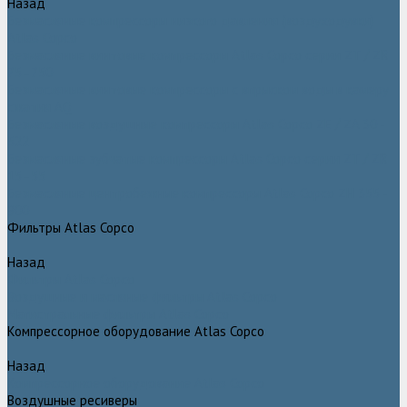
Назад
Безмасляные компрессоры низкого давления (воздуходувки)
Atlas Copco
Безмасляные винтовые компрессоры Atlas Copco серии ZT / ZR
75–750
Безмасляные винтовые компрессоры с впрыском воды в камеру
сжатия AQ
Безмасляные воздушные компрессоры Atlas Copco ZE / ZA 30 -
522
Безмасляные зубчатые компрессоры Atlas Copco серии ZT / ZR
15–55
Безмасляные центробежные компрессоры Atlas Copco ZH 355 -
900
Фильтры Atlas Copco
Назад
Фильтры Atlas Copco
Воздушные и масляные фильтры Atlas Copco
Магистральные фильтры Atlas Copco
Компрессорное оборудование Atlas Copco
Назад
Компрессорное оборудование Atlas Copco
Воздушные ресиверы