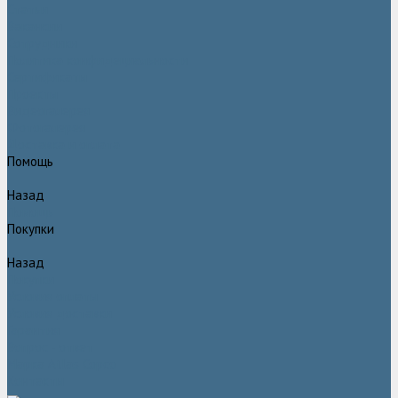
Статьи
Вакансии
Сотрудники
Политика конфидециальности
Сертификаты
Проекты
Видеогалерея
Фотогалерея
Доставка и оплата
Помощь
Назад
Помощь
Покупки
Назад
Покупки
Условия оплаты
Условия доставки
Гарантия
Вопрос - ответ
Марка Atlas Copco
Контакты