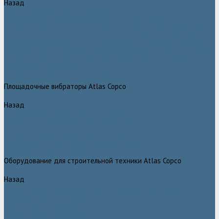
Назад
Глубинные вибраторы Atlas Copco
Механические глубинные вибраторы Atlas Copco
Пневматические глубинные вибраторы Atlas Copco (Dynapac)
Преобразователи частоты и напряжения Atlas Copco (Dynapac)
Приводы глубинных вибраторов механического типа Atlas Copco
Электромеханические глубинные вибраторы Atlas Copco
Виброрейки Atlas Copco
Затирочные машины Atlas Copco
Площадочные вибраторы Atlas Copco
Назад
Площадочные вибраторы Atlas Copco
Высокочастотные вибраторы Atlas Copco ER
Пневматические вибраторы Atlas Copco EP
Среднечастотные вибраторы Atlas Copco ER
Нарезчики швов Atlas Copco
Оборудование для строительной техники Atlas Copco
Назад
Оборудование для строительной техники Atlas Copco
Гидромолоты Atlas Copco
Компакторы Atlas Copco
Гидроножницы Atlas Copco