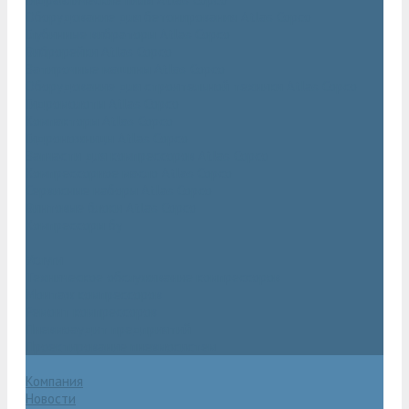
Оборудование для бетонирования Atlas Copco
Глубинные вибраторы Atlas Copco
Виброрейки Atlas Copco
Затирочные машины Atlas Copco
Оборудование для строительной техники Atlas Copco
Гидромолоты Atlas Copco
Компакторы Atlas Copco
Гидроножницы Atlas Copco
Запчасти для компрессоров Atlas Copco
Компрессорное масло Atlas Copco
Сервисные наборы Atlas Copco
Винтовые блоки Atlas Copco
Компрессоры бу
Услуги
Техническое обслуживание компрессоров
Монтаж компрессоров
Ремонт компрессоров
Пневмоаудит предприятий
Проектирование пневмосистем
Компания
Новости