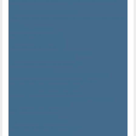
Дизельные передвижные воздушные компрессоры на
шасси
Дополнительные принадлежности
Электрические передвижные воздушные компрессоры на
шасси
Генераторы Atlas Copco
Дизельные генераторы QIS
Дизельные генераторы QAS
Дизельные генераторы QES
Передвижные дизельные генераторы QAX
Дизельные генераторы QAC, QEC
Портативные генераторы серии QEP
Осветительные мачты
Дополнительные принадлежности к генераторам
Погружные насосы и мотопомпы Atlas Copco
Дизельные мотопомпы Atlas Copco
Насосы Atlas Copco для грязной воды
Центробежные пневматические насосы Atlas Copco
Шламовые насосы Atlas Copco
Виброплиты Atlas Copco
Виброплиты Atlas Copco
Вибротрамбовки Atlas Copco
Реверсивные виброплиты Atlas Copco
Ручные виброкатки Atlas Copco