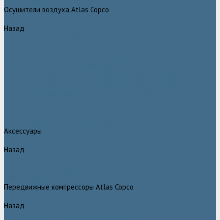
Генераторы азота Atlas Copco серии NGP plus
Осушители воздуха Atlas Copco
Назад
Осушители воздуха Atlas Copco
Осушители Atlas Copco адсорбционного типа CD
Осушители Atlas Copco адсорбционного типа BD
Осушители Atlas Copco мембранного типа SD
Осушители Atlas Copco рефрижераторного типа серии F
Осушители Atlas Copco рефрижераторного типа серии FD
Осушители рефрижераторного типа серии FX
Вакуумные насосы Atlas Copco
Магистральные фильтры Atlac Copco
Генераторы кислорода Atlas Copco
Аксессуары
Назад
Аксессуары
Клапан слива конденсата Atlas Copco EWD
Сепараторы Atlas Copco WSD
Передвижные компрессоры Atlas Copco
Назад
Передвижные компрессоры Atlas Copco