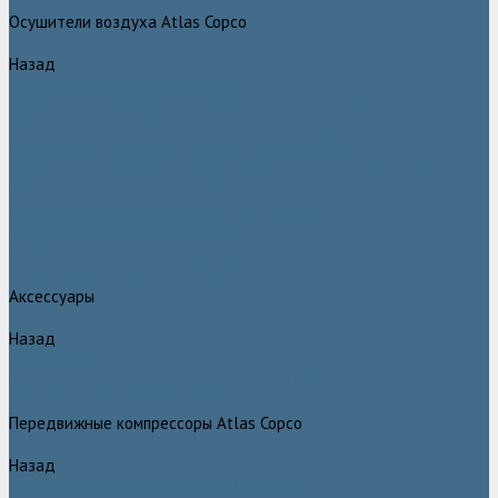
Генераторы азота Atlas Copco серии NGP plus
Осушители воздуха Atlas Copco
Назад
Осушители воздуха Atlas Copco
Осушители Atlas Copco адсорбционного типа CD
Осушители Atlas Copco адсорбционного типа BD
Осушители Atlas Copco мембранного типа SD
Осушители Atlas Copco рефрижераторного типа серии F
Осушители Atlas Copco рефрижераторного типа серии FD
Осушители рефрижераторного типа серии FX
Вакуумные насосы Atlas Copco
Магистральные фильтры Atlac Copco
Генераторы кислорода Atlas Copco
Аксессуары
Назад
Аксессуары
Клапан слива конденсата Atlas Copco EWD
Сепараторы Atlas Copco WSD
Передвижные компрессоры Atlas Copco
Назад
Передвижные компрессоры Atlas Copco