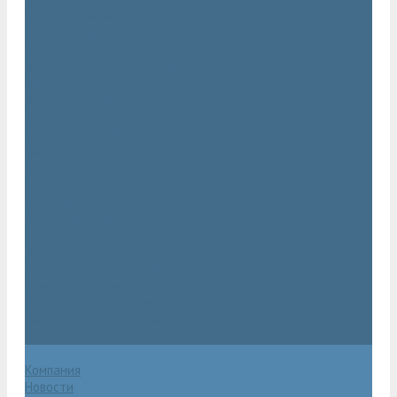
Оборудование для бетонирования Atlas Copco
Глубинные вибраторы Atlas Copco
Виброрейки Atlas Copco
Затирочные машины Atlas Copco
Оборудование для строительной техники Atlas Copco
Гидромолоты Atlas Copco
Компакторы Atlas Copco
Гидроножницы Atlas Copco
Запчасти для компрессоров Atlas Copco
Компрессорное масло Atlas Copco
Сервисные наборы Atlas Copco
Винтовые блоки Atlas Copco
Компрессоры бу
Услуги
Техническое обслуживание компрессоров
Монтаж компрессоров
Ремонт компрессоров
Пневмоаудит предприятий
Проектирование пневмосистем
Компания
Новости