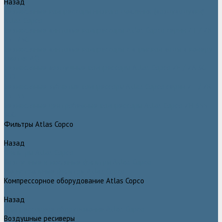
Назад
Безмасляные компрессоры низкого давления (воздуходувки)
Atlas Copco
Безмасляные винтовые компрессоры Atlas Copco серии ZT / ZR
75–750
Безмасляные винтовые компрессоры с впрыском воды в камеру
сжатия AQ
Безмасляные воздушные компрессоры Atlas Copco ZE / ZA 30 -
522
Безмасляные зубчатые компрессоры Atlas Copco серии ZT / ZR
15–55
Безмасляные центробежные компрессоры Atlas Copco ZH 355 -
900
Фильтры Atlas Copco
Назад
Фильтры Atlas Copco
Воздушные и масляные фильтры Atlas Copco
Магистральные фильтры Atlas Copco
Компрессорное оборудование Atlas Copco
Назад
Компрессорное оборудование Atlas Copco
Воздушные ресиверы