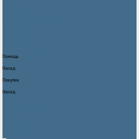
Статьи
Вакансии
Сотрудники
Политика конфидециальности
Сертификаты
Проекты
Видеогалерея
Фотогалерея
Доставка и оплата
Помощь
Назад
Помощь
Покупки
Назад
Покупки
Условия оплаты
Условия доставки
Гарантия
Вопрос - ответ
Марка Atlas Copco
Контакты