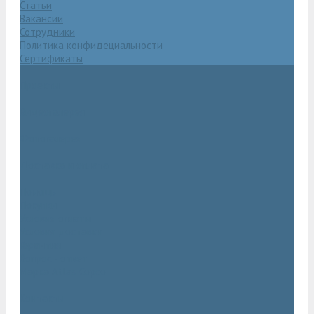
Статьи
Вакансии
Сотрудники
Политика конфидециальности
Сертификаты
Проекты
Видеогалерея
Фотогалерея
Доставка и оплата
Помощь
Покупки
Условия оплаты
Условия доставки
Гарантия
Вопрос - ответ
Марка Atlas Copco
Контакты