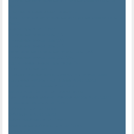
Дизельные передвижные воздушные компрессоры на
шасси
Дополнительные принадлежности
Электрические передвижные воздушные компрессоры на
шасси
Генераторы Atlas Copco
Дизельные генераторы QIS
Дизельные генераторы QAS
Дизельные генераторы QES
Передвижные дизельные генераторы QAX
Дизельные генераторы QAC, QEC
Портативные генераторы серии QEP
Осветительные мачты
Дополнительные принадлежности к генераторам
Погружные насосы и мотопомпы Atlas Copco
Дизельные мотопомпы Atlas Copco
Насосы Atlas Copco для грязной воды
Центробежные пневматические насосы Atlas Copco
Шламовые насосы Atlas Copco
Виброплиты Atlas Copco
Виброплиты Atlas Copco
Вибротрамбовки Atlas Copco
Реверсивные виброплиты Atlas Copco
Ручные виброкатки Atlas Copco