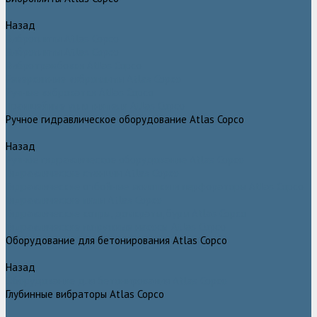
Назад
Виброплиты Atlas Copco
Виброплиты Atlas Copco
Вибротрамбовки Atlas Copco
Реверсивные виброплиты Atlas Copco
Ручные виброкатки Atlas Copco
Траншейные уплотнители Atlas Copco
Ручное гидравлическое оборудование Atlas Copco
Назад
Ручное гидравлическое оборудование Atlas Copco
Гидравлические станции Atlas Copco
Гидравлические отбойные молотки и перфораторы Atlas Copco
Гидравлические пилы Atlas Copco
Гидравлические копры, домкраты, буры Atlas Copco
Гидравлические погружные насосы Atlas Copco
Оборудование для бетонирования Atlas Copco
Назад
Оборудование для бетонирования Atlas Copco
Глубинные вибраторы Atlas Copco