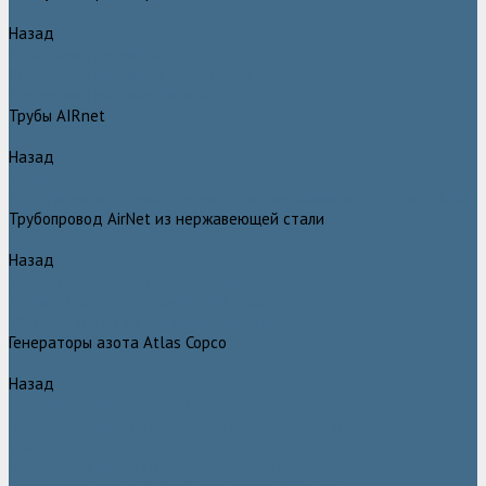
Назад
Воздушные ресиверы
Воздушные ресиверы Atlas Copco
Воздушный ресивер Remeza
Трубы AIRnet
Назад
Трубы AIRnet
Инструменты и принадлежности из нержавеющей стали AIRnet
Трубопровод AirNet из нержавеющей стали
Назад
Трубопровод AirNet из нержавеющей стали
Трубы AirNet из нержавеющей стали
Фитинги AirNet из нержавеющей стали
Генераторы азота Atlas Copco
Назад
Генераторы азота Atlas Copco
Генераторы азота Atlas Copco мембранного типа NGM и NGM
plus
Генераторы азота Atlas Copco серии NGP 10 - 115