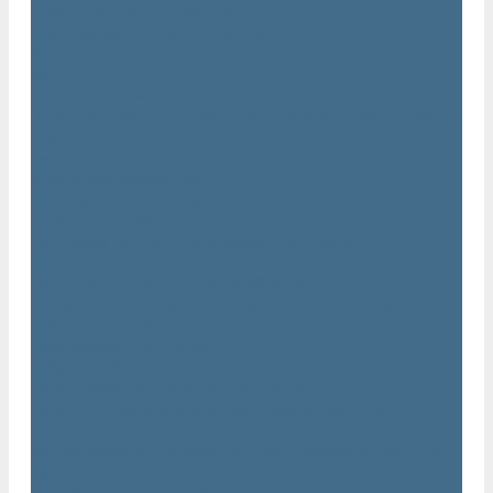
Генераторы азота Atlas Copco
Передвижные компрессоры Atlas Copco
Дизельные передвижные воздушные компрессоры на
шасси
Дополнительные принадлежности
Электрические передвижные воздушные компрессоры на
шасси
Генераторы Atlas Copco
Дизельные генераторы QIS
Дизельные генераторы QAS
Дизельные генераторы QES
Погружные насосы и мотопомпы Atlas Copco
Дизельные мотопомпы Atlas Copco
Насосы Atlas Copco для грязной воды
Центробежные пневматические насосы Atlas Copco
Виброплиты Atlas Copco
Виброплиты Atlas Copco
Вибротрамбовки Atlas Copco
Реверсивные виброплиты Atlas Copco
Ручное гидравлическое оборудование Atlas Copco
Гидравлические станции Atlas Copco
Гидравлические отбойные молотки и перфораторы Atlas
Copco
Гидравлические пилы Atlas Copco