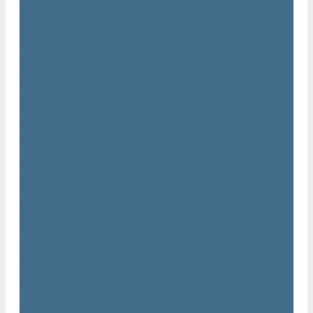
Двигатели Atlas Copco
Клапана Atlas Copco
Контроллер Atlas Copco
Мембраны для компрессоров Atlas Copco
Муфты Atlas Copco
Радиатор Atlas Copco
Ремкомплект Atlas Copco
Ремни Atlas Copco
Шланги Atlas Copco
Компрессоры бу
Услуги
Техническое обслуживание компрессоров
Монтаж компрессоров
Ремонт компрессоров
Пневмоаудит предприятий
Проектирование пневмосистем
Компания
Новости
Статьи
Вакансии
Сотрудники
Политика конфидециальности
Сертификаты
Проекты