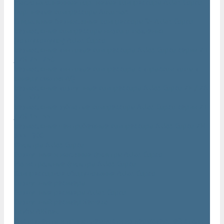
Маслозаполненные поршневые компрессоры Atlas Copco
Поршневые компрессоры Automan
Спиральные безмасляные компрессоры SF Atlas Copco
Безмасляные компрессоры низкого давления
(воздуходувки) Atlas Copco
Безмасляные винтовые компрессоры Atlas Copco серии ZT
/ ZR 75–750
Безмасляные винтовые компрессоры с впрыском воды в
камеру сжатия AQ
Безмасляные воздушные компрессоры Atlas Copco ZE / ZA
30 - 522
Безмасляные зубчатые компрессоры Atlas Copco серии ZT
/ ZR 15–55
Безмасляные центробежные компрессоры Atlas Copco ZH
355 - 900
Фильтры Atlas Copco
Воздушные и масляные фильтры Atlas Copco
Магистральные фильтры Atlas Copco
Компрессорное оборудование Atlas Copco
Воздушные ресиверы
Воздушные ресиверы Atlas Copco
Воздушный ресивер Remeza
Трубы AIRnet
Инструменты и принадлежности из нержавеющей стали