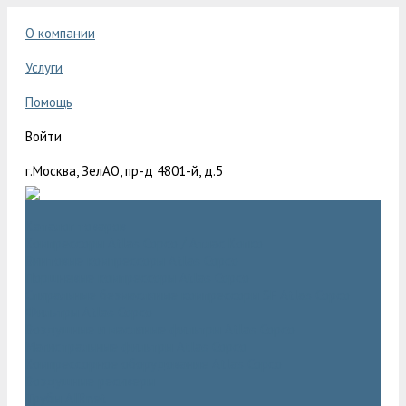
О компании
Услуги
Помощь
Войти
г.Москва, ЗелАО, пр-д 4801-й, д.5
Каталог товаров
Компрессоры Atlas Copco / Атлас Копко
Винтовые компрессоры Atlas Copco
Поршневые компрессоры Atlas Copco
Спиральные безмасляные компрессоры SF Atlas Copco
Фильтры Atlas Copco
Воздушные и масляные фильтры Atlas Copco
Магистральные фильтры Atlas Copco
Компрессорное оборудование Atlas Copco
Воздушные ресиверы
Трубы AIRnet