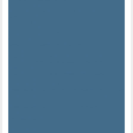
Нарезчики швов Atlas Copco
Оборудование для строительной техники Atlas Copco
Гидромолоты Atlas Copco
Компакторы Atlas Copco
Гидроножницы Atlas Copco
Грейферные захваты Atlas Copco
Измельчители Atlas Copco
Запчасти для компрессоров Atlas Copco
Компрессорное масло Atlas Copco
Масло Atlas Copco для винтовых компрессоров
Масло Atlas Copco для дизельных компрессоров и
генераторов
Масло Atlas Copco для поршневых и безмасляных
компрессоров
Сервисные наборы Atlas Copco
Сервисные наборы Atlas Copco для компрессоров до 8 Бар
Сервисные наборы Atlas Copco для компрессоров от 14
Бар
Сервисные наборы Atlas Copco для компрессоров от 8 до
14 Бар
Винтовые блоки Atlas Copco
Вентиляторы Atlas Copco
Датчики Atlas Copco