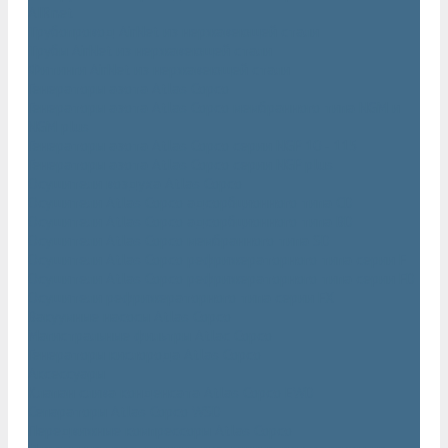
AIRnet
Трубопровод AirNet из нержавеющей стали
Трубы AirNet из нержавеющей стали
Фитинги AirNet из нержавеющей стали
Генераторы азота Atlas Copco
Генераторы азота Atlas Copco мембранного типа NGM и
NGM plus
Генераторы азота Atlas Copco серии NGP 10 - 115
Генераторы азота Atlas Copco серии NGP plus
Осушители воздуха Atlas Copco
Осушители Atlas Copco адсорбционного типа CD
Осушители Atlas Copco адсорбционного типа BD
Осушители Atlas Copco мембранного типа SD
Осушители Atlas Copco рефрижераторного типа серии F
Осушители Atlas Copco рефрижераторного типа серии FD
Осушители рефрижераторного типа серии FX
Вакуумные насосы Atlas Copco
Магистральные фильтры Atlac Copco
Генераторы кислорода Atlas Copco
Аксессуары
Клапан слива конденсата Atlas Copco EWD
Сепараторы Atlas Copco WSD
Передвижные компрессоры Atlas Copco