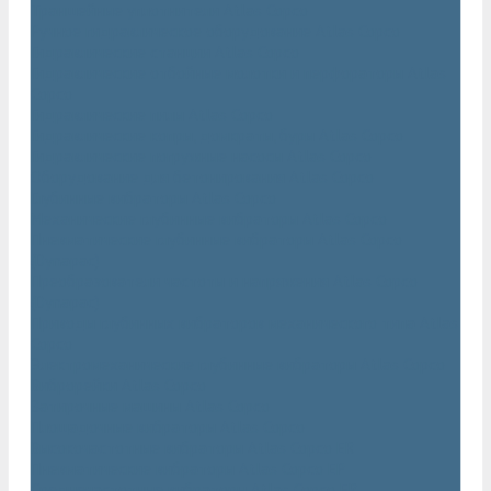
Траншейные уплотнители Atlas Copco
Ручное гидравлическое оборудование Atlas Copco
Гидравлические станции Atlas Copco
Гидравлические отбойные молотки и перфораторы Atlas
Copco
Гидравлические пилы Atlas Copco
Гидравлические копры, домкраты, буры Atlas Copco
Гидравлические погружные насосы Atlas Copco
Оборудование для бетонирования Atlas Copco
Глубинные вибраторы Atlas Copco
Механические глубинные вибраторы Atlas Copco
Пневматические глубинные вибраторы Atlas Copco
(Dynapac)
Преобразователи частоты и напряжения Atlas Copco
(Dynapac)
Приводы глубинных вибраторов механического типа Atlas
Copco
Электромеханические глубинные вибраторы Atlas Copco
Виброрейки Atlas Copco
Затирочные машины Atlas Copco
Площадочные вибраторы Atlas Copco
Высокочастотные вибраторы Atlas Copco ER
Пневматические вибраторы Atlas Copco EP
Среднечастотные вибраторы Atlas Copco ER