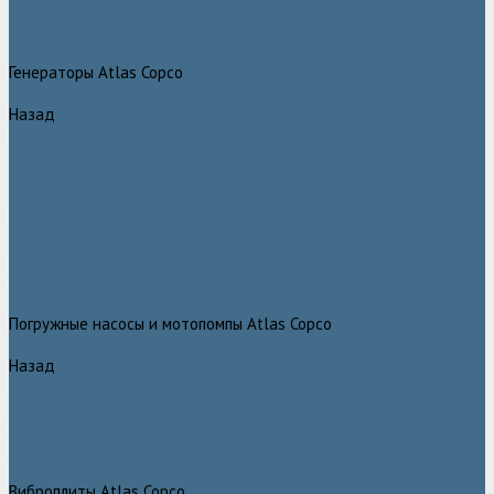
Дизельные передвижные воздушные компрессоры на шасси
Дополнительные принадлежности
Электрические передвижные воздушные компрессоры на шасси
Генераторы Atlas Copco
Назад
Генераторы Atlas Copco
Дизельные генераторы QIS
Дизельные генераторы QAS
Дизельные генераторы QES
Передвижные дизельные генераторы QAX
Дизельные генераторы QAC, QEC
Портативные генераторы серии QEP
Осветительные мачты
Дополнительные принадлежности к генераторам
Погружные насосы и мотопомпы Atlas Copco
Назад
Погружные насосы и мотопомпы Atlas Copco
Дизельные мотопомпы Atlas Copco
Насосы Atlas Copco для грязной воды
Центробежные пневматические насосы Atlas Copco
Шламовые насосы Atlas Copco
Виброплиты Atlas Copco