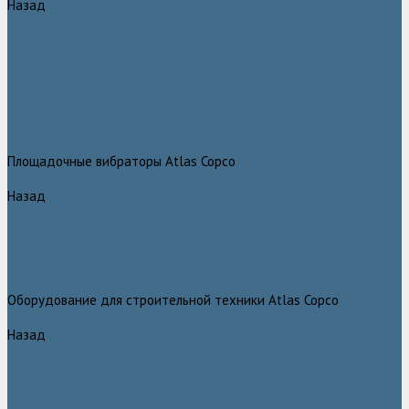
Назад
Глубинные вибраторы Atlas Copco
Механические глубинные вибраторы Atlas Copco
Пневматические глубинные вибраторы Atlas Copco (Dynapac)
Преобразователи частоты и напряжения Atlas Copco (Dynapac)
Приводы глубинных вибраторов механического типа Atlas Copco
Электромеханические глубинные вибраторы Atlas Copco
Виброрейки Atlas Copco
Затирочные машины Atlas Copco
Площадочные вибраторы Atlas Copco
Назад
Площадочные вибраторы Atlas Copco
Высокочастотные вибраторы Atlas Copco ER
Пневматические вибраторы Atlas Copco EP
Среднечастотные вибраторы Atlas Copco ER
Нарезчики швов Atlas Copco
Оборудование для строительной техники Atlas Copco
Назад
Оборудование для строительной техники Atlas Copco
Гидромолоты Atlas Copco
Компакторы Atlas Copco
Гидроножницы Atlas Copco