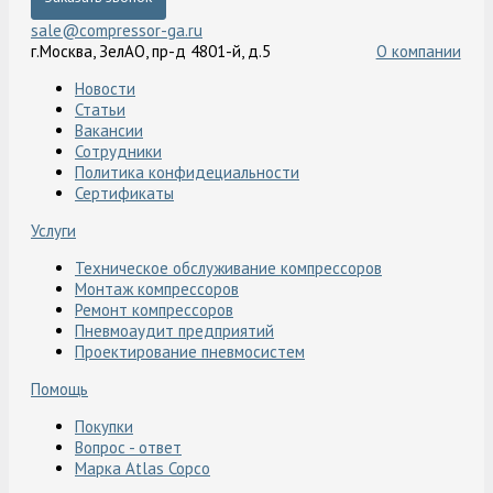
sale@compressor-ga.ru
г.Москва, ЗелАО, пр-д 4801-й, д.5
О компании
Новости
Статьи
Вакансии
Сотрудники
Политика конфидециальности
Сертификаты
Услуги
Техническое обслуживание компрессоров
Монтаж компрессоров
Ремонт компрессоров
Пневмоаудит предприятий
Проектирование пневмосистем
Помощь
Покупки
Вопрос - ответ
Марка Atlas Copco