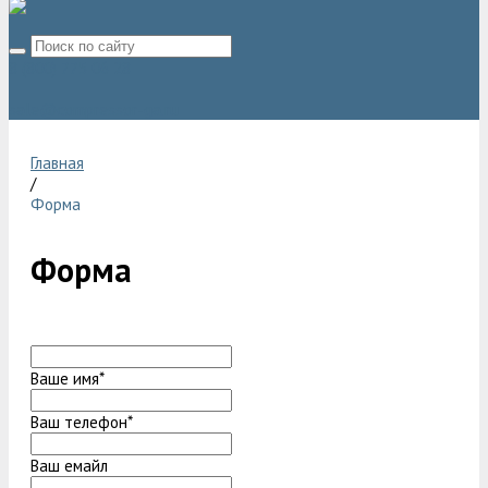
8 (800) 775 06 28
sale@compressor-ga.ru
Главная
/
Форма
Форма
Ваше имя
*
Ваш телефон
*
Ваш емайл