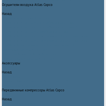
Генераторы азота Atlas Copco серии NGP plus
Осушители воздуха Atlas Copco
Назад
Осушители воздуха Atlas Copco
Осушители Atlas Copco адсорбционного типа CD
Осушители Atlas Copco адсорбционного типа BD
Осушители Atlas Copco мембранного типа SD
Осушители Atlas Copco рефрижераторного типа серии F
Осушители Atlas Copco рефрижераторного типа серии FD
Осушители рефрижераторного типа серии FX
Вакуумные насосы Atlas Copco
Магистральные фильтры Atlac Copco
Генераторы кислорода Atlas Copco
Аксессуары
Назад
Аксессуары
Клапан слива конденсата Atlas Copco EWD
Сепараторы Atlas Copco WSD
Передвижные компрессоры Atlas Copco
Назад
Передвижные компрессоры Atlas Copco