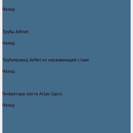
Назад
Воздушные ресиверы
Воздушные ресиверы Atlas Copco
Воздушный ресивер Remeza
Трубы AIRnet
Назад
Трубы AIRnet
Инструменты и принадлежности из нержавеющей стали AIRnet
Трубопровод AirNet из нержавеющей стали
Назад
Трубопровод AirNet из нержавеющей стали
Трубы AirNet из нержавеющей стали
Фитинги AirNet из нержавеющей стали
Генераторы азота Atlas Copco
Назад
Генераторы азота Atlas Copco
Генераторы азота Atlas Copco мембранного типа NGM и NGM
plus
Генераторы азота Atlas Copco серии NGP 10 - 115