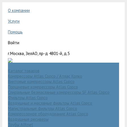
О компании
Услуги
Помощь
Войти
г.Москва, ЗелАО, пр-д 4801-й, д.5
Каталог товаров
Компрессоры Atlas Copco / Атлас Копко
Винтовые компрессоры Atlas Copco
Поршневые компрессоры Atlas Copco
Спиральные безмасляные компрессоры SF Atlas Copco
Фильтры Atlas Copco
Воздушные и масляные фильтры Atlas Copco
Магистральные фильтры Atlas Copco
Компрессорное оборудование Atlas Copco
Воздушные ресиверы
Трубы AIRnet