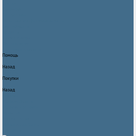
Статьи
Вакансии
Сотрудники
Политика конфидециальности
Сертификаты
Проекты
Видеогалерея
Фотогалерея
Доставка и оплата
Помощь
Назад
Помощь
Покупки
Назад
Покупки
Условия оплаты
Условия доставки
Гарантия
Вопрос - ответ
Марка Atlas Copco
Контакты