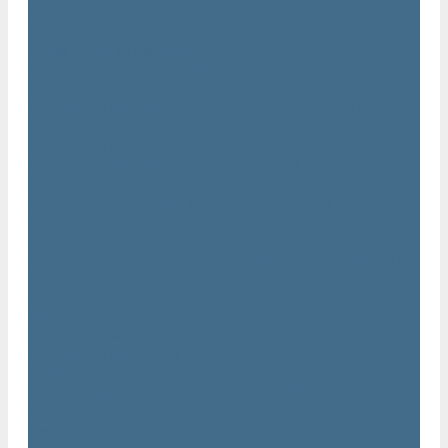
AIRnet
Трубопровод AirNet из нержавеющей стали
Трубы AirNet из нержавеющей стали
Фитинги AirNet из нержавеющей стали
Генераторы азота Atlas Copco
Генераторы азота Atlas Copco мембранного типа NGM и
NGM plus
Генераторы азота Atlas Copco серии NGP 10 - 115
Генераторы азота Atlas Copco серии NGP plus
Осушители воздуха Atlas Copco
Осушители Atlas Copco адсорбционного типа CD
Осушители Atlas Copco адсорбционного типа BD
Осушители Atlas Copco мембранного типа SD
Осушители Atlas Copco рефрижераторного типа серии F
Осушители Atlas Copco рефрижераторного типа серии FD
Осушители рефрижераторного типа серии FX
Вакуумные насосы Atlas Copco
Магистральные фильтры Atlac Copco
Генераторы кислорода Atlas Copco
Аксессуары
Клапан слива конденсата Atlas Copco EWD
Сепараторы Atlas Copco WSD
Передвижные компрессоры Atlas Copco