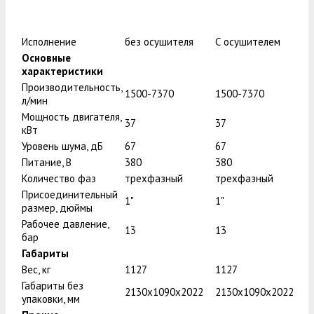
Исполнение
без осушителя
С осушителем
Основные
характеристики
Производительность,
1500-7370
1500-7370
л/мин
Мощность двигателя,
37
37
кВт
Уровень шума, дБ
67
67
Питание, В
380
380
Количество фаз
трехфазный
трехфазный
Присоединительный
1"
1"
размер, дюймы
Рабочее давление,
13
13
бар
Габариты
Вес, кг
1127
1127
Габариты без
2130x1090x2022
2130x1090x2022
упаковки, мм