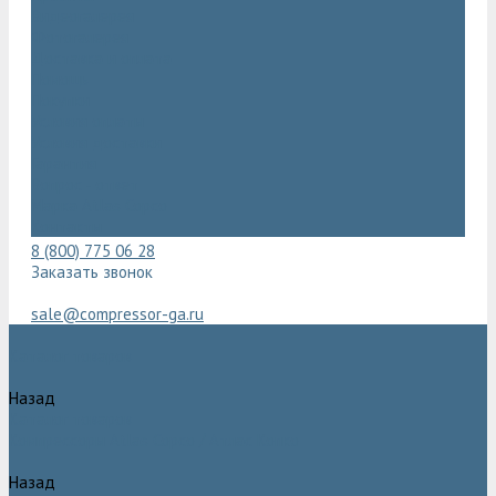
Видеогалерея
Фотогалерея
Доставка и оплата
Помощь
Покупки
Условия оплаты
Условия доставки
Гарантия
Вопрос - ответ
Марка Atlas Copco
Контакты
8 (800) 775 06 28
Заказать звонок
sale@compressor-ga.ru
Каталог товаров
Назад
Каталог товаров
Компрессоры Atlas Copco / Атлас Копко
Назад