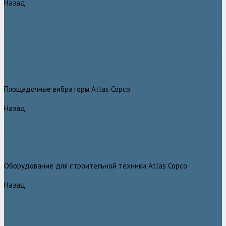
Назад
Глубинные вибраторы Atlas Copco
Механические глубинные вибраторы Atlas Copco
Пневматические глубинные вибраторы Atlas Copco (Dynapac)
Преобразователи частоты и напряжения Atlas Copco (Dynapac)
Приводы глубинных вибраторов механического типа Atlas Copco
Электромеханические глубинные вибраторы Atlas Copco
Виброрейки Atlas Copco
Затирочные машины Atlas Copco
Площадочные вибраторы Atlas Copco
Назад
Площадочные вибраторы Atlas Copco
Высокочастотные вибраторы Atlas Copco ER
Пневматические вибраторы Atlas Copco EP
Среднечастотные вибраторы Atlas Copco ER
Нарезчики швов Atlas Copco
Оборудование для строительной техники Atlas Copco
Назад
Оборудование для строительной техники Atlas Copco
Гидромолоты Atlas Copco
Компакторы Atlas Copco
Гидроножницы Atlas Copco