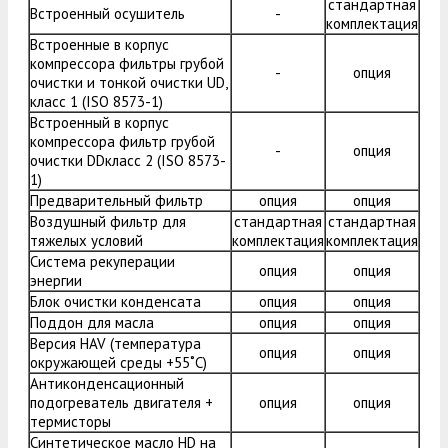
стандартная
Встроенный осушитель
-
комплектация
Встроенные в корпус
компрессора фильтры грубой
-
опция
очистки и тонкой очистки UD,
класс 1 (ISO 8573-1)
Встроенный в корпус
компрессора фильтр грубой
-
опция
очистки DDкласс 2 (ISO 8573-
1)
Предварительный фильтр
опция
опция
Воздушный фильтр для
стандартная
стандартная
тяжелых условий
комплектация
комплектация
Система рекуперации
опция
опция
энергии
Блок очистки конденсата
опция
опция
Поддон для масла
опция
опция
Версия HAV (температура
опция
опция
окружающей среды +55˚C)
Антиконденсационный
подогреватель двигателя +
опция
опция
термисторы
Синтетическое масло HD на