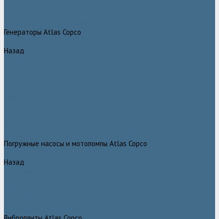
Дизельные передвижные воздушные компрессоры на шасси
Дополнительные принадлежности
Электрические передвижные воздушные компрессоры на шасси
Генераторы Atlas Copco
Назад
Генераторы Atlas Copco
Дизельные генераторы QIS
Дизельные генераторы QAS
Дизельные генераторы QES
Передвижные дизельные генераторы QAX
Дизельные генераторы QAC, QEC
Портативные генераторы серии QEP
Осветительные мачты
Дополнительные принадлежности к генераторам
Погружные насосы и мотопомпы Atlas Copco
Назад
Погружные насосы и мотопомпы Atlas Copco
Дизельные мотопомпы Atlas Copco
Насосы Atlas Copco для грязной воды
Центробежные пневматические насосы Atlas Copco
Шламовые насосы Atlas Copco
Виброплиты Atlas Copco