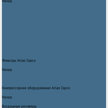
Назад
Безмасляные компрессоры низкого давления (воздуходувки)
Atlas Copco
Безмасляные винтовые компрессоры Atlas Copco серии ZT / ZR
75–750
Безмасляные винтовые компрессоры с впрыском воды в камеру
сжатия AQ
Безмасляные воздушные компрессоры Atlas Copco ZE / ZA 30 -
522
Безмасляные зубчатые компрессоры Atlas Copco серии ZT / ZR
15–55
Безмасляные центробежные компрессоры Atlas Copco ZH 355 -
900
Фильтры Atlas Copco
Назад
Фильтры Atlas Copco
Воздушные и масляные фильтры Atlas Copco
Магистральные фильтры Atlas Copco
Компрессорное оборудование Atlas Copco
Назад
Компрессорное оборудование Atlas Copco
Воздушные ресиверы