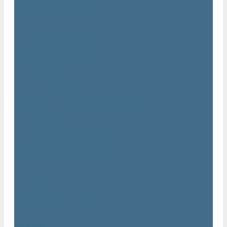
Двигатели Atlas Copco
Клапана Atlas Copco
Контроллер Atlas Copco
Мембраны для компрессоров Atlas Copco
Муфты Atlas Copco
Радиатор Atlas Copco
Ремкомплект Atlas Copco
Ремни Atlas Copco
Шланги Atlas Copco
Компрессоры бу
Услуги
Техническое обслуживание компрессоров
Монтаж компрессоров
Ремонт компрессоров
Пневмоаудит предприятий
Проектирование пневмосистем
Компания
Новости
Статьи
Вакансии
Сотрудники
Политика конфидециальности
Сертификаты
Проекты