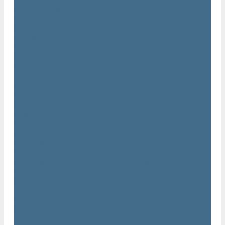
Нарезчики швов Atlas Copco
Оборудование для строительной техники Atlas Copco
Гидромолоты Atlas Copco
Компакторы Atlas Copco
Гидроножницы Atlas Copco
Грейферные захваты Atlas Copco
Измельчители Atlas Copco
Запчасти для компрессоров Atlas Copco
Компрессорное масло Atlas Copco
Масло Atlas Copco для винтовых компрессоров
Масло Atlas Copco для дизельных компрессоров и
генераторов
Масло Atlas Copco для поршневых и безмасляных
компрессоров
Сервисные наборы Atlas Copco
Сервисные наборы Atlas Copco для компрессоров до 8 Бар
Сервисные наборы Atlas Copco для компрессоров от 14
Бар
Сервисные наборы Atlas Copco для компрессоров от 8 до
14 Бар
Винтовые блоки Atlas Copco
Вентиляторы Atlas Copco
Датчики Atlas Copco