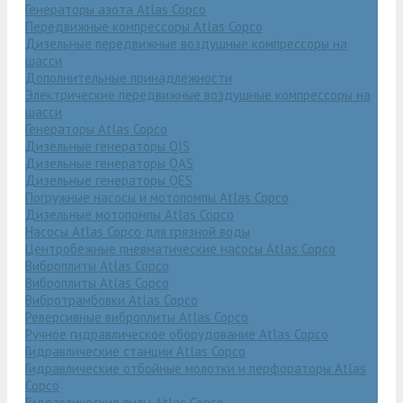
Генераторы азота Atlas Copco
Передвижные компрессоры Atlas Copco
Дизельные передвижные воздушные компрессоры на
шасси
Дополнительные принадлежности
Электрические передвижные воздушные компрессоры на
шасси
Генераторы Atlas Copco
Дизельные генераторы QIS
Дизельные генераторы QAS
Дизельные генераторы QES
Погружные насосы и мотопомпы Atlas Copco
Дизельные мотопомпы Atlas Copco
Насосы Atlas Copco для грязной воды
Центробежные пневматические насосы Atlas Copco
Виброплиты Atlas Copco
Виброплиты Atlas Copco
Вибротрамбовки Atlas Copco
Реверсивные виброплиты Atlas Copco
Ручное гидравлическое оборудование Atlas Copco
Гидравлические станции Atlas Copco
Гидравлические отбойные молотки и перфораторы Atlas
Copco
Гидравлические пилы Atlas Copco