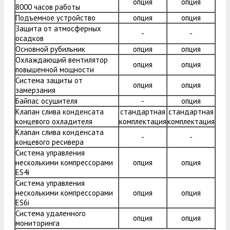
опция
опция
8000 часов работы
Подъемное устройство
опция
опция
Защита от атмосферных
-
-
осадков
Основной рубильник
опция
опция
Охлаждающий вентилятор
опция
опция
повышенной мощности
Система защиты от
опция
опция
замерзания
Байпас осушителя
-
опция
Клапан слива конденсата
стандартная
стандартная
концевого охладителя
комплектация
комплектация
Клапан слива конденсата
-
-
концевого ресивера
Система управления
несколькими компрессорами
опция
опция
ES4i
Система управления
несколькими компрессорами
опция
опция
ES6i
Система удаленного
опция
опция
мониторинга