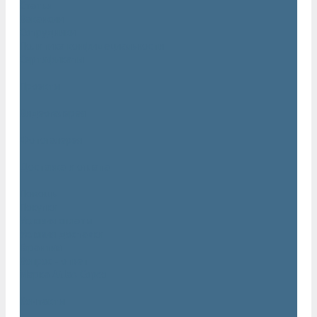
Статьи
Вакансии
Сотрудники
Политика конфидециальности
Сертификаты
Проекты
Видеогалерея
Фотогалерея
Доставка и оплата
Помощь
Покупки
Условия оплаты
Условия доставки
Гарантия
Вопрос - ответ
Марка Atlas Copco
Контакты