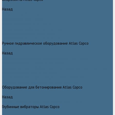
Назад
Виброплиты Atlas Copco
Виброплиты Atlas Copco
Вибротрамбовки Atlas Copco
Реверсивные виброплиты Atlas Copco
Ручные виброкатки Atlas Copco
Траншейные уплотнители Atlas Copco
Ручное гидравлическое оборудование Atlas Copco
Назад
Ручное гидравлическое оборудование Atlas Copco
Гидравлические станции Atlas Copco
Гидравлические отбойные молотки и перфораторы Atlas Copco
Гидравлические пилы Atlas Copco
Гидравлические копры, домкраты, буры Atlas Copco
Гидравлические погружные насосы Atlas Copco
Оборудование для бетонирования Atlas Copco
Назад
Оборудование для бетонирования Atlas Copco
Глубинные вибраторы Atlas Copco