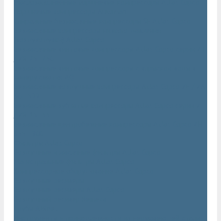
Маслозаполненные поршневые компрессоры Atlas Copco
Поршневые компрессоры Automan
Спиральные безмасляные компрессоры SF Atlas Copco
Безмасляные компрессоры низкого давления
(воздуходувки) Atlas Copco
Безмасляные винтовые компрессоры Atlas Copco серии ZT
/ ZR 75–750
Безмасляные винтовые компрессоры с впрыском воды в
камеру сжатия AQ
Безмасляные воздушные компрессоры Atlas Copco ZE / ZA
30 - 522
Безмасляные зубчатые компрессоры Atlas Copco серии ZT
/ ZR 15–55
Безмасляные центробежные компрессоры Atlas Copco ZH
355 - 900
Фильтры Atlas Copco
Воздушные и масляные фильтры Atlas Copco
Магистральные фильтры Atlas Copco
Компрессорное оборудование Atlas Copco
Воздушные ресиверы
Воздушные ресиверы Atlas Copco
Воздушный ресивер Remeza
Трубы AIRnet
Инструменты и принадлежности из нержавеющей стали