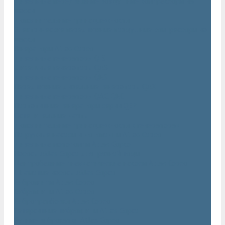
Дизельные передвижные воздушные компрессоры на
шасси
Дополнительные принадлежности
Электрические передвижные воздушные компрессоры на
шасси
Генераторы Atlas Copco
Дизельные генераторы QIS
Дизельные генераторы QAS
Дизельные генераторы QES
Передвижные дизельные генераторы QAX
Дизельные генераторы QAC, QEC
Портативные генераторы серии QEP
Осветительные мачты
Дополнительные принадлежности к генераторам
Погружные насосы и мотопомпы Atlas Copco
Дизельные мотопомпы Atlas Copco
Насосы Atlas Copco для грязной воды
Центробежные пневматические насосы Atlas Copco
Шламовые насосы Atlas Copco
Виброплиты Atlas Copco
Виброплиты Atlas Copco
Вибротрамбовки Atlas Copco
Реверсивные виброплиты Atlas Copco
Ручные виброкатки Atlas Copco