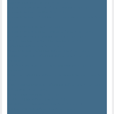
Траншейные уплотнители Atlas Copco
Ручное гидравлическое оборудование Atlas Copco
Гидравлические станции Atlas Copco
Гидравлические отбойные молотки и перфораторы Atlas
Copco
Гидравлические пилы Atlas Copco
Гидравлические копры, домкраты, буры Atlas Copco
Гидравлические погружные насосы Atlas Copco
Оборудование для бетонирования Atlas Copco
Глубинные вибраторы Atlas Copco
Механические глубинные вибраторы Atlas Copco
Пневматические глубинные вибраторы Atlas Copco
(Dynapac)
Преобразователи частоты и напряжения Atlas Copco
(Dynapac)
Приводы глубинных вибраторов механического типа Atlas
Copco
Электромеханические глубинные вибраторы Atlas Copco
Виброрейки Atlas Copco
Затирочные машины Atlas Copco
Площадочные вибраторы Atlas Copco
Высокочастотные вибраторы Atlas Copco ER
Пневматические вибраторы Atlas Copco EP
Среднечастотные вибраторы Atlas Copco ER