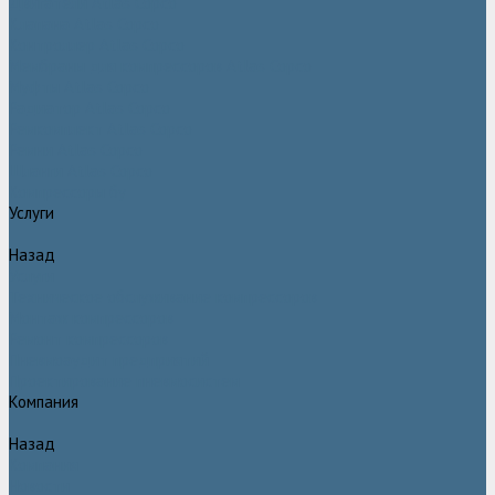
Двигатели Atlas Copco
Клапана Atlas Copco
Контроллер Atlas Copco
Мембраны для компрессоров Atlas Copco
Муфты Atlas Copco
Радиатор Atlas Copco
Ремкомплект Atlas Copco
Ремни Atlas Copco
Шланги Atlas Copco
Компрессоры бу
Услуги
Назад
Услуги
Техническое обслуживание компрессоров
Монтаж компрессоров
Ремонт компрессоров
Пневмоаудит предприятий
Проектирование пневмосистем
Компания
Назад
Компания
Новости