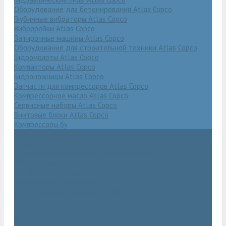
Оборудование для бетонирования Atlas Copco
Глубинные вибраторы Atlas Copco
Виброрейки Atlas Copco
Затирочные машины Atlas Copco
Оборудование для строительной техники Atlas Copco
Гидромолоты Atlas Copco
Компакторы Atlas Copco
Гидроножницы Atlas Copco
Запчасти для компрессоров Atlas Copco
Компрессорное масло Atlas Copco
Сервисные наборы Atlas Copco
Винтовые блоки Atlas Copco
Компрессоры бу
Услуги
Техническое обслуживание компрессоров
Монтаж компрессоров
Ремонт компрессоров
Пневмоаудит предприятий
Проектирование пневмосистем
Компания
Новости